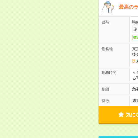
最高のラ
時
給与
交
東
勤務地
後
＜
勤務時間
る
急
期間
週
特徴
気に