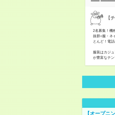
【チ
2名募集！機
抜群○服・ネ
とんど！電話
服装はカジュ
が豊富なテン
【オープニン