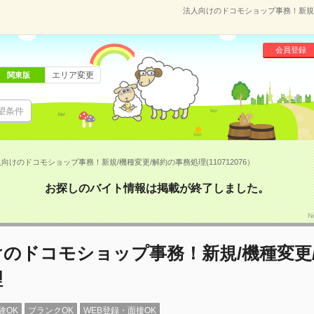
法人向けのドコモショップ事務！新規/機
会員登録
エリア変更
関東版
望条件
向けのドコモショップ事務！新規/機種変更/解約の事務処理(110712076）
お探しのバイト情報は掲載が終了しました。
N
のドコモショップ事務！新規/機種変更
理
験OK
ブランクOK
WEB登録・面接OK