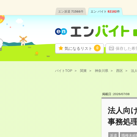
エン派遣
71566
件
エン バイト
82182
件
0
気になるリスト
保存した希
バイトTOP
関東
神奈川県
西区
法人
掲載日 :
2026
/
07
/
08
法人向け
事務処
派遣
職種未経