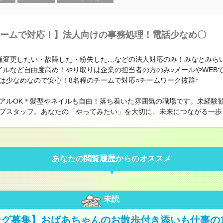
ームで対応！】法人向けの事務処理！電話少なめ〇
種変更したい・故障した・紛失した…などの法人対応のみ！みなとみら
イルなど自由度高め！やり取りは企業の担当者の方のみ○メールやWEB
は少なめなので安心！8名程のチームで対応○チームワーク抜群↑
アルOK＊髪型やネイルも自由！落ち着いた雰囲気の職場です。未経験
プスタッフ。あなたの「やってみたい」を大切に、未来につながる一歩
あなたの閲覧履歴からのオススメ
未読
グ募集】おばあちゃんのお散歩付き添いも仕事の