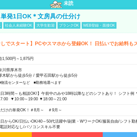
未読
単発1日OK＊文房具の仕分け
K
社会人未経験OK
大学生歓迎
ブランクOK
WEB登録・面接OK
しでスタート】PCやスマホから登録OK！ 日払いでお給料も
1,500円～1,875円
奈川県厚木市
厚木駅から徒歩5分
/
愛甲石田駅から徒歩5分
■物流センターなど ■勤務地選べます
1日3時間～も相談OK!】午前中のみや18時以降などのシフトあり！ シフト例 ▼9:00
7:00 ▼10:00～19:00 ▼18:00～21:00
日だけの単発OK！＃8月～ ＃9月～
1日からOK
/
日払いOK
/
40～50代活躍中
/
副業・WワークOK
/
服装自由
/
シフト勤
電話対応なし
/
パソコンスキル不要