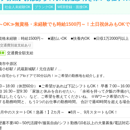
K
社会人未経験OK
ブランクOK
WEB登録・面接OK
～OK≫無資格・未経験でも時給1500円～！土日祝休みもOK
資格未経験：時給1500円～ ■週払いOK ■扶養内OK ■日収1万2000円以上
交通費別途支給あり
交通費全額支給
通費
崎市中原区
蔵小杉駅
/
武蔵新城駅
/
元住吉駅
/
…
≪自宅からドアtoドアで30分以内！≫ご希望の勤務地を紹介します。
00～18:00（休憩60分） ■ご希望があれば下記シフトもOK！ 早番 7:00～16:00 遅
勤 16:30～翌9:30 「家族と休みを合わせたい」 「余裕を持って夕飯の準備
業はしたくない」 など、ご希望を教えてくださいね。 ※Wワーク希望の方へ
する勤務時間と、もう1つのお仕事の勤務時間。 合計で週40時間を超える場
8月中のスタートOK！急募！】2カ月～ ■8月～、9月スタートもOK！
歴書不要
/
40～50代活躍中
/
服装自由
/
シフト勤務
/
10名以上の大量募集
/
電話対応
要