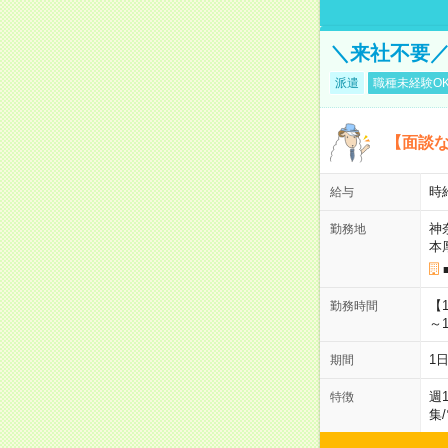
＼来社不要／
派遣
職種未経験O
【面談な
時給
給与
神
勤務地
本
【
勤務時間
～1
1
期間
週
特徴
集
/