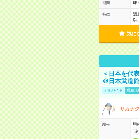
即
期間
週
特徴
以
気に
＜日本を代
＠日本武道
アルバイト
職種未
サカナク
時
給与