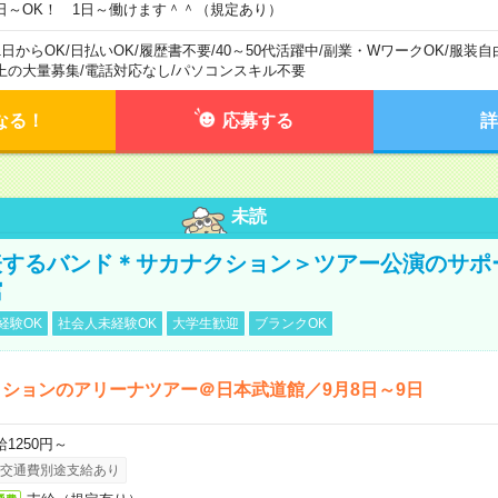
日～OK！ 1日～働けます＾＾（規定あり）
1日からOK
/
日払いOK
/
履歴書不要
/
40～50代活躍中
/
副業・WワークOK
/
服装自
上の大量募集
/
電話対応なし
/
パソコンスキル不要
なる！
応募する
詳
未読
表するバンド＊サカナクション＞ツアー公演のサポ
館
経験OK
社会人未経験OK
大学生歓迎
ブランクOK
ションのアリーナツアー＠日本武道館／9月8日～9日
給1250円～
交通費別途支給あり