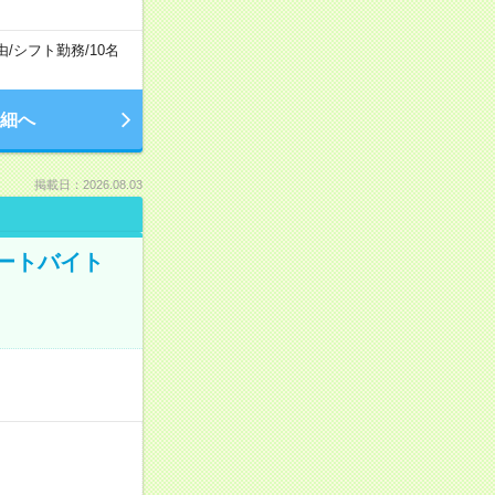
由
/
シフト勤務
/
10名
細へ
掲載日：2026.08.03
ートバイト