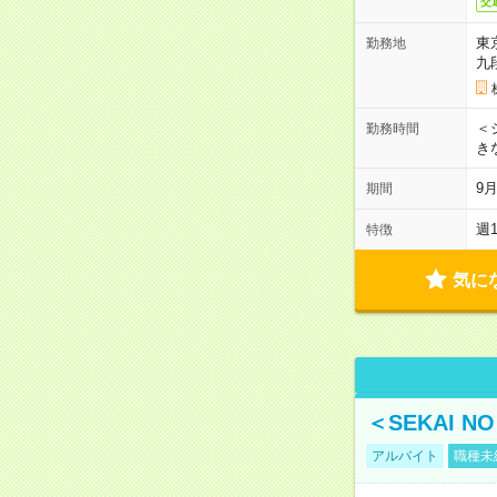
交
東
勤務地
九
＜シ
勤務時間
き
9
期間
週
特徴
気に
＜SEKAI 
アルバイト
職種未