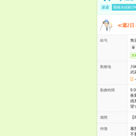
派遣
職種未経験O
≪週2日
無
給与
交
川
勤務地
武
9:
勤務時間
夜
残
望
【
期間
履
特徴
不