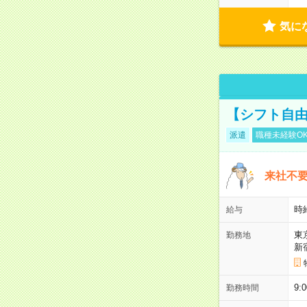
気に
【シフト自由
派遣
職種未経験O
来社不要
時
給与
東
勤務地
新
9:
勤務時間