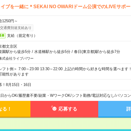
イブを一緒に＊SEKAI NO OWARIドーム公演でのLIVEサポ
給1250円～
交通費別途支給あり
支給（規定有り）
通費
京都文京区
楽園駅から徒歩5分
/
水道橋駅から徒歩5分
/
春日(東京都)駅から徒歩7分
株式会社ライブパワー
シフト例＞ 7:00～23:00 13:30～22:00 上記の時間から好きな時間を選べま
可能性があります
募！8月15日・16日
1日からOK
/
履歴書不要
/
副業・WワークOK
/
シフト勤務
/
電話対応なし
/
パソコン
なる！
応募する
詳