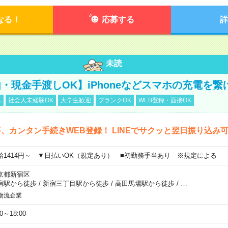
なる！
応募する
詳
未読
・現金手渡しOK】iPhoneなどスマホの充電を繋
K
社会人未経験OK
大学生歓迎
ブランクOK
WEB登録・面接OK
、カンタン手続きWEB登録！ LINEでサクッと翌日振り込み
給1414円～ ▼日払いOK（規定あり） ■初勤務手当あり ※規定による
京都新宿区
宿駅から徒歩
/
新宿三丁目駅から徒歩
/
高田馬場駅から徒歩
/
…
物流企業
00～18:00