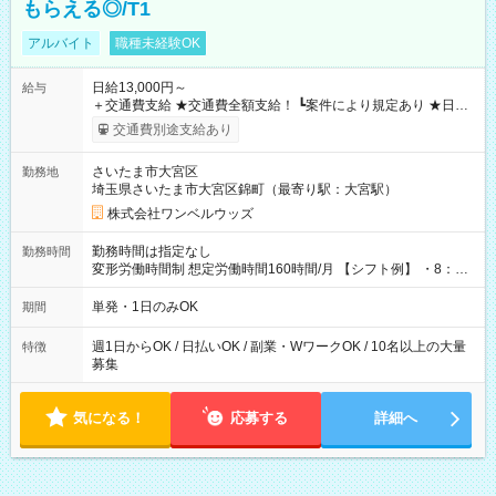
もらえる◎/T1
アルバイト
職種未経験OK
日給13,000円～
給与
＋交通費支給 ★交通費全額支給！ ┗案件により規定あり ★日払
いOK！（規定あり） ┗働いたその日に現金GET♪ お仕事後はコ
交通費別途支給あり
ンビニATMから 日払い分を引き落とせます！ 【試用期間】試
用期間なし
さいたま市大宮区
勤務地
埼玉県さいたま市大宮区錦町（最寄り駅：大宮駅）
株式会社ワンベルウッズ
勤務時間は指定なし
勤務時間
変形労働時間制 想定労働時間160時間/月 【シフト例】 ・8：00
～21：00
単発・1日のみOK
期間
週1日からOK / 日払いOK / 副業・WワークOK / 10名以上の大量
特徴
募集
気になる！
応募する
詳細へ