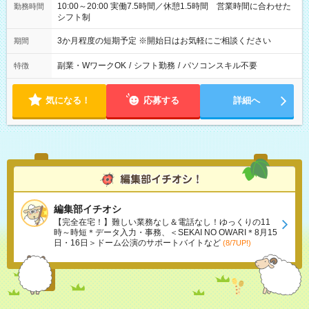
10:00～20:00 実働7.5時間／休憩1.5時間 営業時間に合わせた
勤務時間
シフト制
3か月程度の短期予定 ※開始日はお気軽にご相談ください
期間
副業・WワークOK
/
シフト勤務
/
パソコンスキル不要
特徴
気になる！
応募する
詳細へ
編集部イチオシ
【完全在宅！】難しい業務なし＆電話なし！ゆっくりの11
時～時短＊データ入力・事務、＜SEKAI NO OWARI＊8月15
日・16日＞ドーム公演のサポートバイトなど
(8/7UP!)