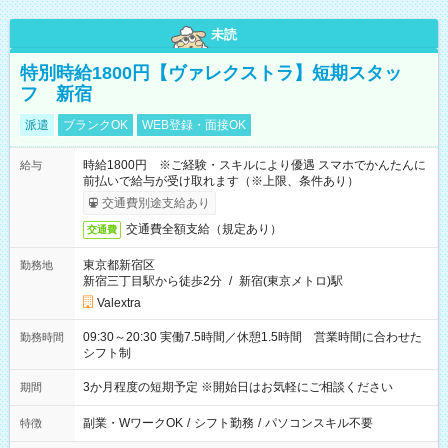
未読
特別時給1800円【ヴァレクストラ】短期スタッ
フ 新宿
派遣
ブランクOK
WEB登録・面接OK
時給1800円 ※ご経験・スキルにより優遇 スマホでかんたんに
給与
前払いで給与が受け取れます（※上限、条件あり）
交通費別途支給あり
交通費全額支給（規定あり）
交通費
東京都新宿区
勤務地
新宿三丁目駅から徒歩2分
/
新宿(東京メトロ)駅
Valextra
09:30～20:30 実働7.5時間／休憩1.5時間 営業時間に合わせた
勤務時間
シフト制
3か月程度の短期予定 ※開始日はお気軽にご相談ください
期間
副業・WワークOK
/
シフト勤務
/
パソコンスキル不要
特徴