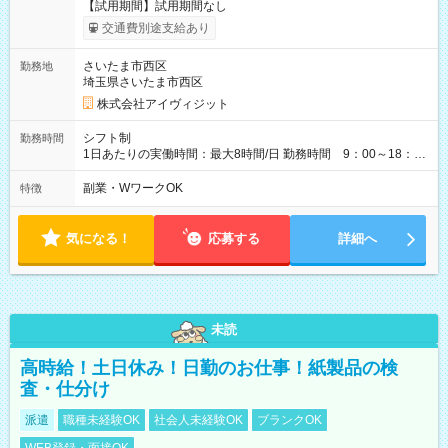
【試用期間】試用期間なし
交通費別途支給あり
さいたま市西区
勤務地
埼玉県さいたま市西区
株式会社アイヴィジット
シフト制
勤務時間
1日あたりの実働時間：最大8時間/日 勤務時間 9：00～18：
00(実働8h、休憩1h) 土日祝含む週3日～OK、シフト制 ※もちろ
ん週5日勤務もOK♪ 勤務期間：2026年8月12日～9月9日※リスト
副業・WワークOK
特徴
全件完了で業務終了
気になる！
応募する
詳細へ
未読
高時給！土日休み！日勤のお仕事！紙製品の検
査・仕分け
派遣
職種未経験OK
社会人未経験OK
ブランクOK