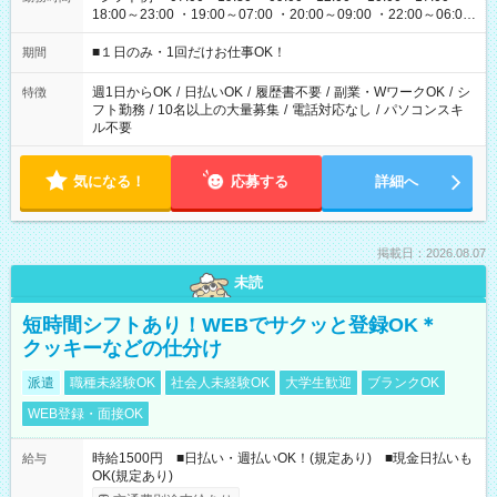
18:00～23:00 ・19:00～07:00 ・20:00～09:00 ・22:00～06:00
etc ★最短で3時間で5,120円のお仕事から 15時間で2万円近く稼
げるお仕事も！ ご希望のお時間に合わせてご紹介！ ※シフトは
■１日のみ・1回だけお仕事OK！
期間
現場によって異なります。 ※勿論、休憩時間はあるのでご安心
ください！
週1日からOK
/
日払いOK
/
履歴書不要
/
副業・WワークOK
/
シ
特徴
フト勤務
/
10名以上の大量募集
/
電話対応なし
/
パソコンスキ
ル不要
気になる！
応募する
詳細へ
掲載日：2026.08.07
未読
短時間シフトあり！WEBでサクッと登録OK＊
クッキーなどの仕分け
派遣
職種未経験OK
社会人未経験OK
大学生歓迎
ブランクOK
WEB登録・面接OK
時給1500円 ■日払い・週払いOK！(規定あり) ■現金日払いも
給与
OK(規定あり)