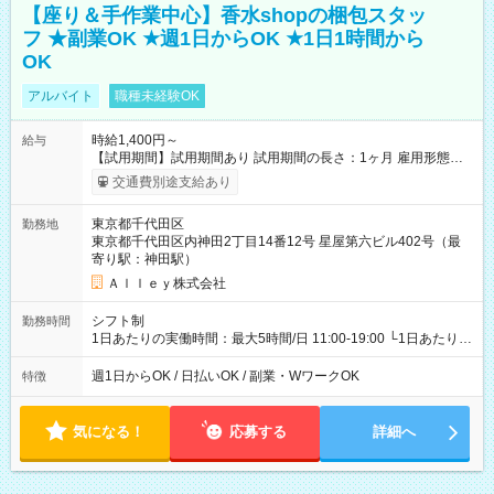
【座り＆手作業中心】香水shopの梱包スタッ
フ ★副業OK ★週1日からOK ★1日1時間から
OK
アルバイト
職種未経験OK
時給1,400円～
給与
【試用期間】試用期間あり 試用期間の長さ：1ヶ月 雇用形態、
給与は本採用時と同じです。
交通費別途支給あり
東京都千代田区
勤務地
東京都千代田区内神田2丁目14番12号 星屋第六ビル402号（最
寄り駅：神田駅）
Ａｌｌｅｙ株式会社
シフト制
勤務時間
1日あたりの実働時間：最大5時間/日 11:00-19:00 └1日あたりの
実働時間：1-5時間 └上記の時間帯内であれば、いつでも勤務可
能！ └平日・土曜日の中で、お好きな曜日でご勤務いただけま
週1日からOK / 日払いOK / 副業・WワークOK
特徴
す！ 【シフト例】 ・11:00～14:00 ・16:30～19:00 ・13:00～
18:00 などのように、自由な働き方が可能なお仕事です！
気になる！
応募する
詳細へ