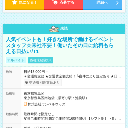
気になる！
応募する
詳細へ
未読
人気イベントも！好きな場所で働けるイベント
スタッフ☆来社不要！働いたその日に給料もら
える日払い/T1
アルバイト
職種未経験OK
日給13,000円～
給与
＋交通費支給 ★交通費全額支給！ ┗案件により規定あり ★日払
いOK！（規定あり） ┗働いたその日に現金GET♪ お仕事後はコ
交通費別途支給あり
ンビニATMから 日払い分を引き落とせます！ 【試用期間】試
用期間なし
東京都豊島区
勤務地
東京都豊島区南池袋（最寄り駅：池袋駅）
株式会社ワンベルウッズ
勤務時間は指定なし
勤務時間
変形労働時間制 想定労働時間160時間/月 【シフト例】 ・8：00
～21：00