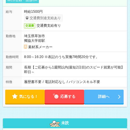
WEB登録・面接OK
時給1500円
給与
交通費別途支給あり
交通費支給有り
交通費
埼玉県草加市
勤務地
獨協大学前駅
素材系メーカー
8:00～16:20 ※表記のうち実働7時間20分です。
勤務時間
長期【ご応募から1週間以内(最短2日目)のスピード就業が可能】
期間
即日～
履歴書不要
/
電話対応なし
/
パソコンスキル不要
特徴
気になる！
応募する
詳細へ
未読