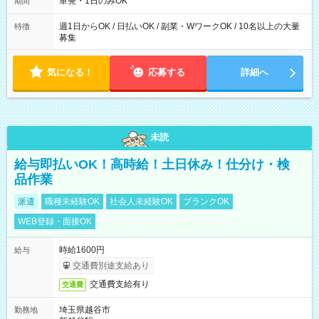
単発・1日のみOK
期間
週1日からOK / 日払いOK / 副業・WワークOK / 10名以上の大量
特徴
募集
気になる！
応募する
詳細へ
未読
給与即払いOK！高時給！土日休み！仕分け・検
品作業
派遣
職種未経験OK
社会人未経験OK
ブランクOK
WEB登録・面接OK
時給1600円
給与
交通費別途支給あり
交通費支給有り
交通費
埼玉県越谷市
勤務地