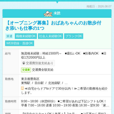
掲載日：2026.08.07
未読
【オープニング募集】おばあちゃんのお散歩付
き添いも仕事の1つ
派遣
職種未経験OK
社会人未経験OK
ブランクOK
WEB登録・面接OK
無資格未経験：時給1500円～ ■週払いOK ■扶養内OK ■日
給与
収1万2000円以上
交通費別途支給あり
交通費全額支給
交通費
東京都豊島区
勤務地
巣鴨駅
/
目白駅
/
北池袋駅
/
…
≪自宅からドアtoドアで30分以内！≫ご希望の勤務地を紹介
します。
9:00～18:00（休憩60分） ■ご希望があれば下記シフトもOK！
勤務時間
早番 7:00～16:00 遅番 10:00～19:00 夜勤 16:30～翌9:30 「家族
と休みを合わせたい」 「余裕を持って夕飯の準備がしたい」
「できれば残業はしたくない」 など、ご希望を教えてください