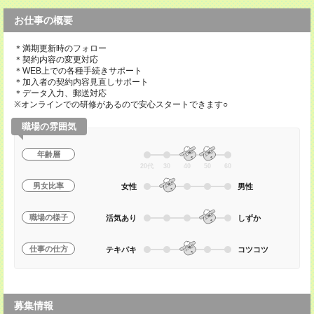
お仕事の概要
＊満期更新時のフォロー
＊契約内容の変更対応
＊WEB上での各種手続きサポート
＊加入者の契約内容見直しサポート
＊データ入力、郵送対応
※オンラインでの研修があるので安心スタートできます○
職場の雰囲気
年齢層
20代
30
40
50
60
男女比率
女性
男性
職場の様子
活気あり
しずか
仕事の仕方
テキパキ
コツコツ
募集情報