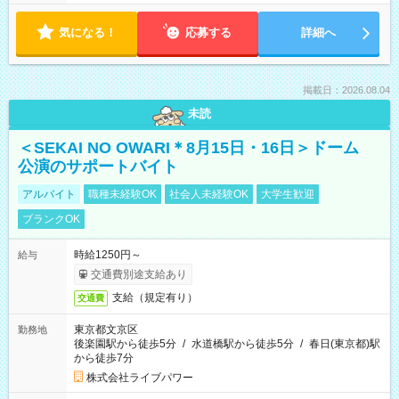
気になる！
応募する
詳細へ
掲載日：2026.08.04
未読
＜SEKAI NO OWARI＊8月15日・16日＞ドーム
公演のサポートバイト
アルバイト
職種未経験OK
社会人未経験OK
大学生歓迎
ブランクOK
時給1250円～
給与
交通費別途支給あり
支給（規定有り）
交通費
東京都文京区
勤務地
後楽園駅から徒歩5分
/
水道橋駅から徒歩5分
/
春日(東京都)駅
から徒歩7分
株式会社ライブパワー