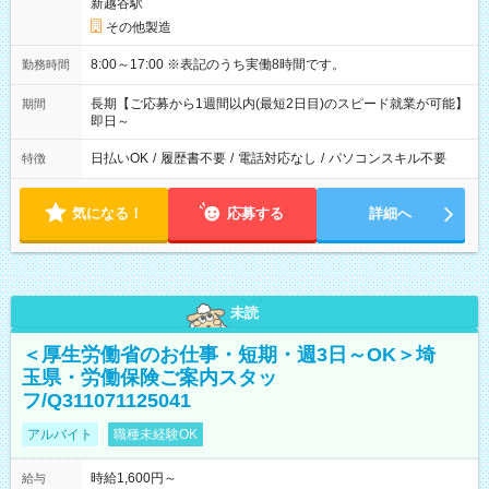
新越谷駅
その他製造
8:00～17:00 ※表記のうち実働8時間です。
勤務時間
長期【ご応募から1週間以内(最短2日目)のスピード就業が可能】
期間
即日～
日払いOK
/
履歴書不要
/
電話対応なし
/
パソコンスキル不要
特徴
気になる！
応募する
詳細へ
未読
＜厚生労働省のお仕事・短期・週3日～OK＞埼
玉県・労働保険ご案内スタッ
フ/Q311071125041
アルバイト
職種未経験OK
時給1,600円～
給与