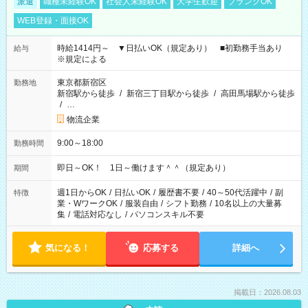
派遣
職種未経験OK
社会人未経験OK
大学生歓迎
ブランクOK
WEB登録・面接OK
時給1414円～ ▼日払いOK（規定あり） ■初勤務手当あり
給与
※規定による
東京都新宿区
勤務地
新宿駅から徒歩
/
新宿三丁目駅から徒歩
/
高田馬場駅から徒歩
/
…
物流企業
9:00～18:00
勤務時間
即日～OK！ 1日～働けます＾＾（規定あり）
期間
週1日からOK
/
日払いOK
/
履歴書不要
/
40～50代活躍中
/
副
特徴
業・WワークOK
/
服装自由
/
シフト勤務
/
10名以上の大量募
集
/
電話対応なし
/
パソコンスキル不要
気になる！
応募する
詳細へ
掲載日：2026.08.03