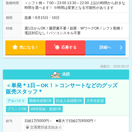
＜シフト例＞ 7:00～23:00 13:30～22:00 上記の時間から好きな
勤務時間
時間を選べます！ ※時間は変更となる可能性があります
急募！8月15日・16日
期間
週1日からOK
/
履歴書不要
/
副業・WワークOK
/
シフト勤務
/
特徴
電話対応なし
/
パソコンスキル不要
気になる！
応募する
詳細へ
掲載日：2026.08.07
未読
＜単発＊1日～OK！＞コンサートなどのグッズ
販売スタッフ＊
アルバイト
職種未経験OK
社会人未経験OK
大学生歓迎
ブランクOK
WEB登録・面接OK
日給1万5000円～ ■最大で日給2万8500円！
給与
交通費別途支給あり