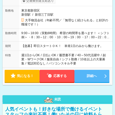
交通費別途支給あり
東京都新宿区
勤務地
新宿駅
/
新宿三丁目駅
大手物流会社（年齢不問／「無理なく続けられる」と好評の
職場です！）
9:00～18:00（実動8時間） 希望の時間帯を選べます！ ＜シフト
勤務時間
例＞ ・8：30～12：00 ・10：00～19：00 ・17：00～22：00
・13：00～22：00 ・22：00～翌6：00 など
【急募】即日スタートＯＫ！ 単発1日のみから働けます。
期間
週1日からOK
/
日払いOK
/
履歴書不要
/
40～50代活躍中
/
副
特徴
業・WワークOK
/
服装自由
/
シフト勤務
/
10名以上の大量募
集
/
電話対応なし
/
パソコンスキル不要
気になる！
応募する
詳細へ
未読
人気イベントも！好きな場所で働けるイベント
スタッフ☆来社不要！働いたその日に給料もら