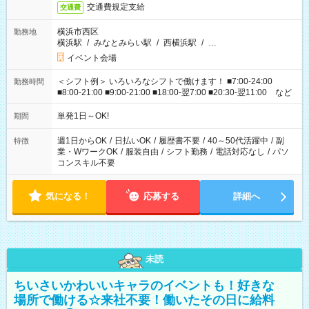
交通費規定支給
交通費
横浜市西区
勤務地
横浜駅
/
みなとみらい駅
/
西横浜駅
/
…
イベント会場
＜シフト例＞ いろいろなシフトで働けます！ ■7:00-24:00
勤務時間
■8:00-21:00 ■9:00-21:00 ■18:00-翌7:00 ■20:30-翌11:00 など
単発1日～OK!
期間
週1日からOK
/
日払いOK
/
履歴書不要
/
40～50代活躍中
/
副
特徴
業・WワークOK
/
服装自由
/
シフト勤務
/
電話対応なし
/
パソ
コンスキル不要
気になる！
応募する
詳細へ
未読
ちいさいかわいいキャラのイベントも！好きな
場所で働ける☆来社不要！働いたその日に給料