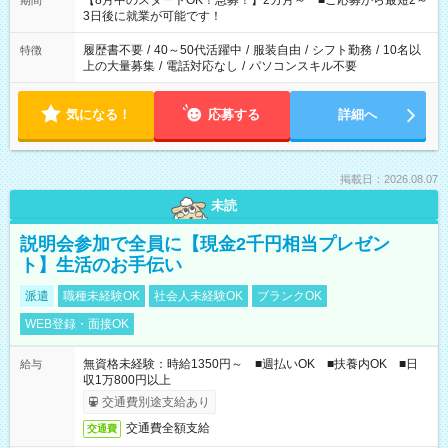
【8月中のスタートOK！急募！】2カ月～ ■ご応募から最短2～
期間
ね。 ※Wワーク希望の方へ 今ご覧のお仕事で希望する勤務時間
3日後に就業が可能です！
と、もう1つのお仕事の勤務時間。 合計で週40時間を超える場
合は応募できません。
履歴書不要
/
40～50代活躍中
/
服装自由
/
シフト勤務
/
10名以
特徴
上の大量募集
/
電話対応なし
/
パソコンスキル不要
気になる！
応募する
詳細へ
掲載日：2026.08.07
未読
説明会参加で全員に【現金2千円相当プレゼン
ト】生活のお手伝い
派遣
職種未経験OK
社会人未経験OK
ブランクOK
WEB登録・面接OK
無資格未経験：時給1350円～ ■週払いOK ■扶養内OK ■日
給与
収1万800円以上
交通費別途支給あり
交通費全額支給
交通費