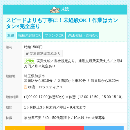
未読
スピードよりも丁寧に！未経験OK！作業はカン
タン×完全座り
派遣
職種未経験OK
ブランクOK
WEB登録・面接OK
時給1500円
給与
交通費別途支給あり
実費支給／当社規定あり。通勤交通費実費支払／上限4
交通費
万円／月※規定あり
埼玉県加須市
勤務地
加須駅から車10分
/
久喜駅から車20分
/
鴻巣駅から車20分
物流・ロジスティクス
(1)09:00-17:00(休憩60分) ※休憩（12:00-12:50、15:00-15:10）
勤務時間
1ヶ月以上3ヶ月未満／即日～9月末まで
期間
履歴書不要
/
40～50代活躍中
/
10名以上の大量募集
特徴