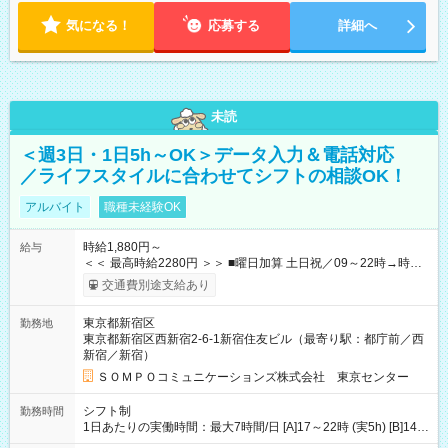
気になる！
応募する
詳細へ
未読
＜週3日・1日5h～OK＞データ入力＆電話対応
／ライフスタイルに合わせてシフトの相談OK！
アルバイト
職種未経験OK
時給1,880円～
給与
＜＜ 最高時給2280円 ＞＞ ■曜日加算 土日祝／09～22時→時給
＋400円 ■時間加算 月曜／09～12時→時給＋200円 月曜／17～
交通費別途支給あり
22時→時給＋200円 金曜／17～22時→時給＋400円 ■導入研
修・OJT研修時： 時給1780円（各加算給無）
東京都新宿区
勤務地
━━━━━━━━━━━━━━━ ■月収例 ◎ロングシフト（週3日×実7h） [1]
東京都新宿区西新宿2-6-1新宿住友ビル（最寄り駅：都庁前／西
金曜日収：15160円×4日＝60640円 [2]土曜日収：15960円×5日
新宿／新宿）
＝79800円 [3]日曜日収：15960円×5日＝79800円 [1]＋[2]＋[3]＝
月収22万240円 ◎ショートシフト（週3日×実5h） [1]月曜日収：
ＳＯＭＰＯコミュニケーションズ株式会社 東京センター
10400円×4日＝41600円 [2]金曜日収：11400円×4日＝45600円
[3]土曜日収：11400円×5日＝57000円 [1]＋[2]＋[3]＝月収14万
シフト制
勤務時間
4200円 【試用期間】試用期間あり 試用期間の長さ：3ヶ月 ※ 雇
1日あたりの実働時間：最大7時間/日 [A]17～22時 (実5h) [B]14～
用形態と給与に、本採用時と異なる部分があります。 雇用形
22時 (実7h/休1h） ★週3～5日※土or日必須 ◎休日：平日メイン