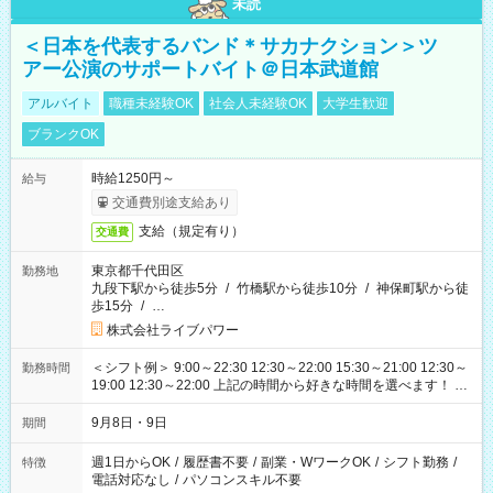
未読
＜日本を代表するバンド＊サカナクション＞ツ
アー公演のサポートバイト＠日本武道館
アルバイト
職種未経験OK
社会人未経験OK
大学生歓迎
ブランクOK
時給1250円～
給与
交通費別途支給あり
支給（規定有り）
交通費
東京都千代田区
勤務地
九段下駅から徒歩5分
/
竹橋駅から徒歩10分
/
神保町駅から徒
歩15分
/
…
株式会社ライブパワー
＜シフト例＞ 9:00～22:30 12:30～22:00 15:30～21:00 12:30～
勤務時間
19:00 12:30～22:00 上記の時間から好きな時間を選べます！ ※
時間は変更となる可能性があります
9月8日・9日
期間
週1日からOK
/
履歴書不要
/
副業・WワークOK
/
シフト勤務
/
特徴
電話対応なし
/
パソコンスキル不要