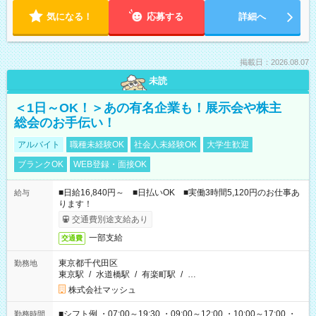
気になる！
応募する
詳細へ
掲載日：2026.08.07
未読
＜1日～OK！＞あの有名企業も！展示会や株主
総会のお手伝い！
アルバイト
職種未経験OK
社会人未経験OK
大学生歓迎
ブランクOK
WEB登録・面接OK
■日給16,840円～ ■日払いOK ■実働3時間5,120円のお仕事あ
給与
ります！
交通費別途支給あり
一部支給
交通費
東京都千代田区
勤務地
東京駅
/
水道橋駅
/
有楽町駅
/
…
株式会社マッシュ
■シフト例 ・07:00～19:30 ・09:00～12:00 ・10:00～17:00 ・
勤務時間