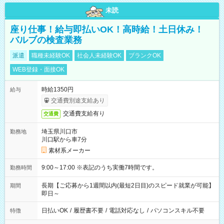
未読
座り仕事！給与即払いOK！高時給！土日休み！
バルブの検査業務
派遣
職種未経験OK
社会人未経験OK
ブランクOK
WEB登録・面接OK
時給1350円
給与
交通費別途支給あり
交通費支給有り
交通費
埼玉県川口市
勤務地
川口駅から車7分
素材系メーカー
9:00～17:00 ※表記のうち実働7時間です。
勤務時間
長期【ご応募から1週間以内(最短2日目)のスピード就業が可能】
期間
即日～
日払いOK
/
履歴書不要
/
電話対応なし
/
パソコンスキル不要
特徴