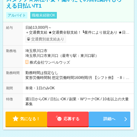
える日払い/T1
アルバイト
職種未経験OK
日給13,000円～
給与
＋交通費支給 ★交通費全額支給！ ┗案件により規定あり ★日払
いOK！（規定あり） ┗働いたその日に現金GET♪ お仕事後はコ
交通費別途支給あり
ンビニATMから 日払い分を引き落とせます！ 【試用期間】試
用期間なし
埼玉県川口市
勤務地
埼玉県川口市東川口（最寄り駅：東川口駅）
株式会社ワンベルウッズ
勤務時間は指定なし
勤務時間
変形労働時間制 想定労働時間160時間/月 【シフト例】 ・8：00
～21：00
単発・1日のみOK
期間
週1日からOK / 日払いOK / 副業・WワークOK / 10名以上の大量
特徴
募集
気になる！
応募する
詳細へ