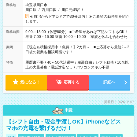
埼玉県川口市
勤務地
川口駅
/
西川口駅
/
川口元郷駅
/
…
≪自宅からドアtoドアで30分以内！≫ご希望の勤務地を紹介
します。
9:00～18:00（休憩60分） ■ご希望があれば下記シフトもOK！
勤務時間
早番 7:00～16:00 遅番 10:00～19:00 「家族と休みを合わせた
い」 「余裕を持って夕飯の準備がしたい」 「できれば残業はし
たくない」 など、ご希望を教えてくださいね。 ※Wワーク希望
【現在も積極採用中！急募！】2カ月～ ■ご応募から最短2～3
期間
の方へ 今ご覧のお仕事で希望する勤務時間と、もう1つのお仕事
日後の就業も相談可能です！
の勤務時間。 合計で週40時間を超える場合は応募できません。
履歴書不要
/
40～50代活躍中
/
服装自由
/
シフト勤務
/
10名以
特徴
上の大量募集
/
電話対応なし
/
パソコンスキル不要
気になる！
応募する
詳細へ
掲載日：2026.08.07
未読
【シフト自由・現金手渡しOK】iPhoneなどス
マホの充電を繋げるだけ！