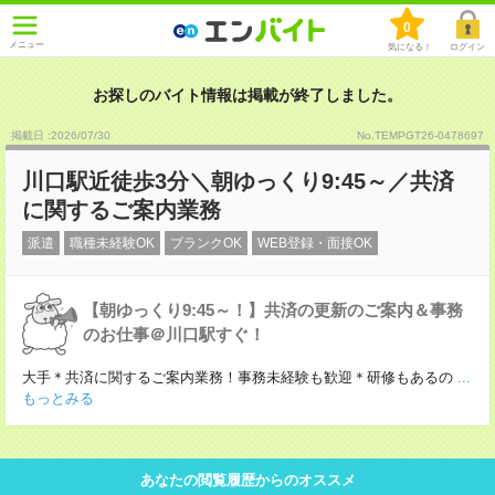
0
メニュー
気になる！
ログイン
お探しのバイト情報は掲載が終了しました。
掲載日 :2026
/
07
/
30
No.TEMPGT26-0478697
川口駅近徒歩3分＼朝ゆっくり9:45～／共済
に関するご案内業務
派遣
職種未経験OK
ブランクOK
WEB登録・面接OK
【朝ゆっくり9:45～！】共済の更新のご案内＆事務
のお仕事＠川口駅すぐ！
大手＊共済に関するご案内業務！事務未経験も歓迎＊研修もあるの
...
もっとみる
あなたの閲覧履歴からのオススメ