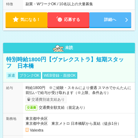
態：本採用時と同じです。 給与：時給 1,780円以上 ※各加算給
※[B]OJT終了後要相談 ◎下記選択制 （1）曜日固定 週3～・土or
副業・WワークOK / 10名以上の大量募集
特徴
無
日必須 （2）月間シフト※規定 1ヶ月毎のシフト制 ※デビュー後
選択可 ▶ご確認 祝日/GW/年末年始等も シフト通りの出勤が必要
です
気になる！
応募する
詳細へ
未読
特別時給1800円【ヴァレクストラ】短期スタッ
フ 日本橋
派遣
ブランクOK
WEB登録・面接OK
時給1800円 ※ご経験・スキルにより優遇 スマホでかんたんに
給与
前払いで給与が受け取れます（※上限、条件あり）
交通費別途支給あり
交通費全額支給（規定あり）
交通費
東京都中央区
勤務地
東京都中央区 東京メトロ 日本橋駅から直結（徒歩1分）
Valextra