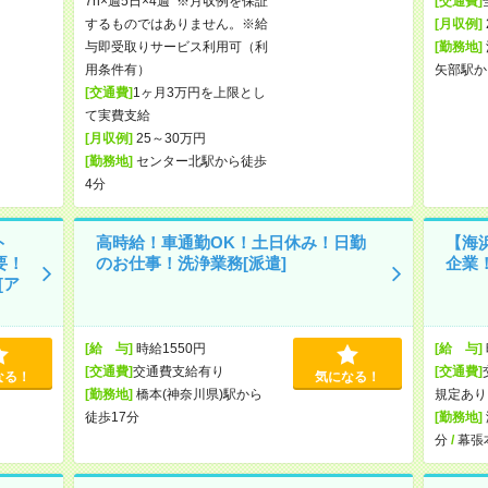
7h×週5日×4週 ※月収例を保証
[交通費]
するものではありません。※給
[月収例]
与即受取りサービス利用可（利
[勤務地]
用条件有）
矢部駅か
[交通費]
1ヶ月3万円を上限とし
て実費支給
[月収例]
25～30万円
[勤務地]
センター北駅から徒歩
4分
ト
高時給！車通勤OK！土日休み！日勤
【海
要！
のお仕事！洗浄業務[派遣]
企業
[ア
[給 与]
時給1550円
[給 与]
[交通費]
交通費支給有り
[交通費]
なる！
気になる！
[勤務地]
橋本(神奈川県)駅から
規定あり
徒歩17分
[勤務地]
分
/
幕張