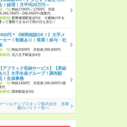
る！経理！月平均28万円～
[給 与]
時給1700円～1750円 月収
例 260,780円～268,450円+残業代
[勤務地]
新整備場駅徒歩5分 ※建物の中を
通って通勤できるので雨の日も安心！
2000円＊《時間相談OK！》大手メ
ーカー！制服あり！長期！給与・社
保
[給 与]
時給2000円 月収例 266,800円
[勤務地]
北八王子駅徒歩4分
【アフラック収納サービス】【昇給
あり】大手生保グループ！調布駅
近！生保事務
[給 与]
時給1400円 月収例 196,000円+残
業代
[勤務地]
調布駅徒歩3分
パーソルテンプスタッフ株式会社 首都
圏のバイト一覧へ