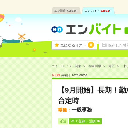
エン派遣
71573
件
エン バイト
82531
件
0
気になるリスト
保存した希
バイトTOP
関東
神奈川県
緑区
【9
NEW
掲載日 :
2026
/
08
/
06
【9月開始】長期！勤
台定時
一般事務
職種：
派遣
WEB登録・面接OK