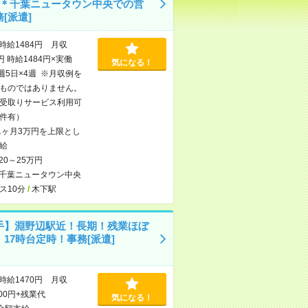
K＊千葉ニュータウン中央での営
[派遣]
時給1484円 月収
円 時給1484円×実働
気になる！
×週5日×4週 ※月収例を
ものではありません。
受取りサービス利用可
件有）
1ヶ月3万円を上限とし
給
20～25万円
千葉ニュータウン中央
ス10分
/
木下駅
手】淵野辺駅近！長期！残業ほぼ
17時台定時！事務[派遣]
時給1470円 月収
200円+残業代
気になる！