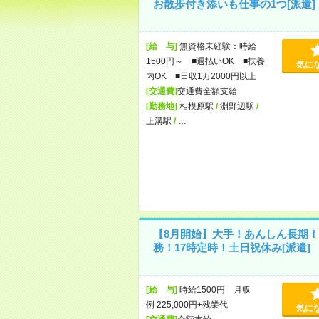
お散歩付き添いも仕事の1つ[派遣]
[給 与]
無資格未経験：時給
1500円～ ■週払いOK ■扶養
気に
内OK ■日収1万2000円以上
[交通費]
交通費全額支給
[勤務地]
相模原駅
/
淵野辺駅
/
上溝駅
/
…
【8月開始】大手！あんしん長期！
務！17時定時！土日祝休み[派遣]
[給 与]
時給1500円 月収
例 225,000円+残業代
気に