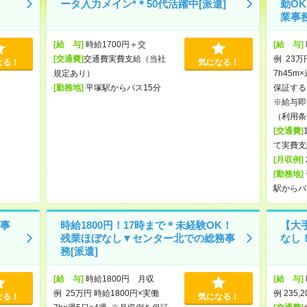
ータ入力メイン*＊50代活躍中[派遣]
勤O
業事務
[給 与]
時給1700円＋交
[給 与]
[交通費]
交通費実費支給（当社
例 23万
なる！
気になる！
規定あり）
7h45m
[勤務地]
平塚駅からバス15分
保証する
※給与即
（利用条
[交通費]
て実費支
[月収例]
[勤務地]
駅からバ
事
時給1800円！17時まで＊未経験OK！
【大
残業ほぼなし▼センター北での総務事
なし！
務[派遣]
[給 与]
時給1800円 月収
[給 与]
例 25万円 時給1800円×実働
例 235,
なる！
気になる！