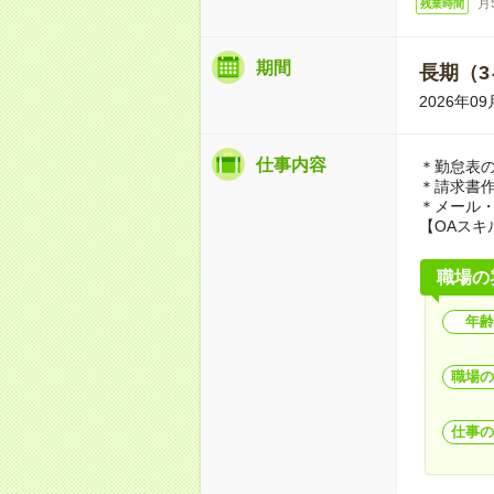
月
残業時間
期間
長期（3
2026年
仕事内容
＊勤怠表
＊請求書
＊メール・
【OAスキ
職場の
年齢
職場の
仕事の