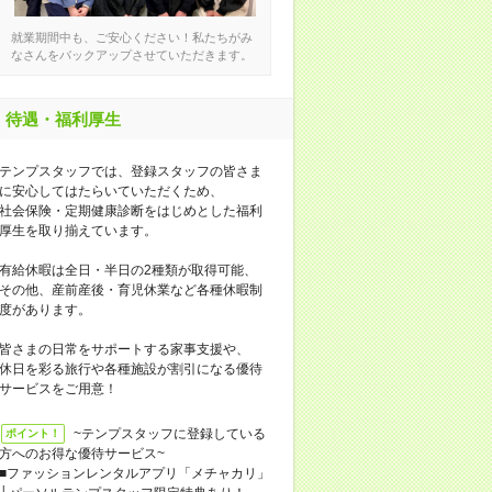
就業期間中も、ご安心ください！私たちがみ
なさんをバックアップさせていただきます。
待遇・福利厚生
テンプスタッフでは、登録スタッフの皆さま
に安心してはたらいていただくため、
社会保険・定期健康診断をはじめとした福利
厚生を取り揃えています。
有給休暇は全日・半日の2種類が取得可能、
その他、産前産後・育児休業など各種休暇制
度があります。
皆さまの日常をサポートする家事支援や、
休日を彩る旅行や各種施設が割引になる優待
サービスをご用意！
~テンプスタッフに登録している
ポイント！
方へのお得な優待サービス~
■ファッションレンタルアプリ「メチャカリ」