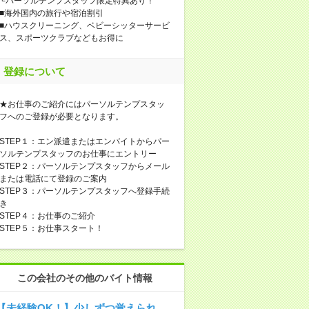
└パーソルテンプスタッフ限定特典あり！
■海外国内の旅行や宿泊割引
■ハウスクリーニング、ベビーシッターサービ
ス、スポーツクラブなどもお得に
登録について
★お仕事のご紹介にはパーソルテンプスタッ
フへのご登録が必要となります。
STEP１：エン派遣またはエンバイトからパー
ソルテンプスタッフのお仕事にエントリー
STEP２：パーソルテンプスタッフからメール
または電話にて登録のご案内
STEP３：パーソルテンプスタッフへ登録手続
き
STEP４：お仕事のご紹介
STEP５：お仕事スタート！
この会社のその他のバイト情報
【未経験OK！】少しずつ覚えられ