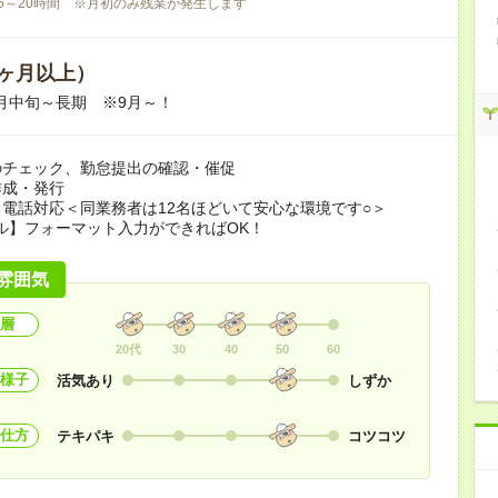
5～20時間 ※月初のみ残業が発生します
ヶ月以上）
09月中旬～長期 ※9月～！
のチェック、勤怠提出の確認・催促
作成・発行
電話対応＜同業務者は12名ほどいて安心な環境です○＞
ル】フォーマット入力ができればOK！
雰囲気
層
20代
30
40
50
60
様子
活気あり
しずか
仕方
テキパキ
コツコツ