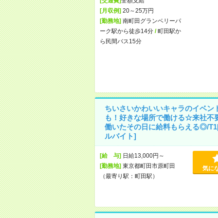
[交通費]
全額支給
[月収例]
20～25万円
[勤務地]
南町田グランベリーパ
ーク駅から徒歩14分
/
町田駅か
ら民間バス15分
ちいさいかわいいキャラのイベン
も！好きな場所で働ける☆来社不
働いたその日に給料もらえる◎/T1
ルバイト]
[給 与]
日給13,000円～
[勤務地]
東京都町田市原町田
気に
（最寄り駅：町田駅）