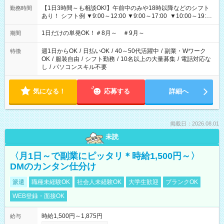
【1日3時間～も相談OK!】午前中のみや18時以降などのシフト
勤務時間
あり！ シフト例 ▼9:00～12:00 ▼9:00～17:00 ▼10:00～19:00
▼18:00～21:00
1日だけの単発OK！＃8月～ ＃9月～
期間
週1日からOK
/
日払いOK
/
40～50代活躍中
/
副業・Wワーク
特徴
OK
/
服装自由
/
シフト勤務
/
10名以上の大量募集
/
電話対応な
し
/
パソコンスキル不要
気になる！
応募する
詳細へ
掲載日：2026.08.01
未読
〈月1日～で副業にピッタリ＊時給1,500円～〉
DMのカンタン仕分け
派遣
職種未経験OK
社会人未経験OK
大学生歓迎
ブランクOK
WEB登録・面接OK
時給1,500円～1,875円
給与