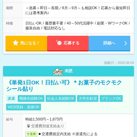
ば前職が、 在宅/財団法人/事務/コールセンター/受付/販売/カフェ
スタッフ スイーツ販売/ホテルフロント/化粧品販売/など 様々な
＜急募＞即日～長期／8月～9月～も相談OK！応募から最短即日
期間
業界から入社して活躍されています♪
には選考案内♪
日払いOK
/
履歴書不要
/
40～50代活躍中
/
副業・WワークOK
/
特徴
服装自由
/
電話対応なし
気になる！
応募する
詳細へ
掲載日：2026.08.04
未読
《単発1日OK！日払い可》＊お菓子のモクモク
シール貼り
派遣
職種未経験OK
社会人未経験OK
大学生歓迎
ブランクOK
WEB登録・面接OK
時給1,500円～1,875円
給与
交通費別途支給あり
■ 交通費規定内支給 ※派遣先による
交通費