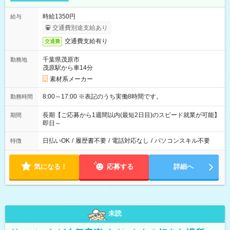
時給1350円
給与
交通費別途支給あり
交通費支給有り
交通費
千葉県茂原市
勤務地
茂原駅から車14分
素材系メーカー
8:00～17:00 ※表記のうち実働8時間です。
勤務時間
長期【ご応募から1週間以内(最短2日目)のスピード就業が可能】
期間
即日～
日払いOK
/
履歴書不要
/
電話対応なし
/
パソコンスキル不要
特徴
気になる！
応募する
詳細へ
未読