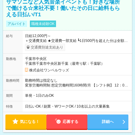
サマソニなど人気音楽イベントも！好きな場所
で働ける☆来社不要！働いたその日に給料もら
える日払い/T1
アルバイト
職種未経験OK
日給12,000円～
給与
＋交通費支給 ★交通費一部支給 ┗1日500円を超えた分は全額支
給！ ※往復500円以内の方は自己負担となります ★日払いOK！
交通費別途支給あり
（規定あり） ┗働いたその日に現金GET♪ お仕事後はコンビニ
ATMから 日払い分を引き落とせます！ 【試用期間】試用期間
千葉市中央区
勤務地
なし
千葉県千葉市中央区新千葉（最寄り駅：千葉駅）
株式会社ワンベルウッズ
勤務時間は指定なし
勤務時間
変形労働時間制 想定労働時間160時間/月 【シフト例】 12：00
～22：00
単発・1日のみOK
期間
日払いOK / 副業・WワークOK / 10名以上の大量募集
特徴
気になる！
応募する
詳細へ