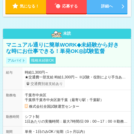
気になる！
応募する
詳細へ
未読
マニュアル通りに簡単WORK◆未経験から好き
な時にお仕事できる！単発OK◎試験監督
アルバイト
職種未経験OK
時給1,300円～
給与
★交通費一部支給 時給1,300円～ ※試験・役割により手当あり
※勤務回数により昇給あり 【即給（前払い）オプションあ
交通費別途支給あり
り！】 希望される場合、勤務から1週間ほどで給与の一部を受け
取れます。 ※手数料418円がかかります。 【過去試験日の収入
千葉市中央区
勤務地
例】 ・河合塾模擬試験 8:30～17:30（休憩1時間） 時給1,300円
千葉県千葉市中央区新千葉（最寄り駅：千葉駅）
×8時間＝日収10,400円＋交通費 ※当日の役割により時給＋100
円の場合あり ・国家試験 7:00～13:30（休憩なし） 時給1,300
株式会社全国試験運営センター
円（役割手当＋100円）×6時間＝日収8,400円＋交通費 【試用期
間】試用期間なし
シフト制
勤務時間
1日あたりの実働時間：最大7時間/日 09：00～17：00 ※勤務時
間は 試験により異なります。
単発・1日のみOK / 短期（1ヶ月以内）
期間