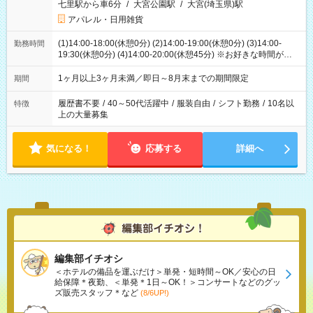
七里駅から車6分
/
大宮公園駅
/
大宮(埼玉県)駅
アパレル・日用雑貨
(1)14:00-18:00(休憩0分) (2)14:00-19:00(休憩0分) (3)14:00-
勤務時間
19:30(休憩0分) (4)14:00-20:00(休憩45分) ※お好きな時間が選べ
ます
1ヶ月以上3ヶ月未満／即日～8月末までの期間限定
期間
履歴書不要
/
40～50代活躍中
/
服装自由
/
シフト勤務
/
10名以
特徴
上の大量募集
気になる！
応募する
詳細へ
編集部イチオシ
＜ホテルの備品を運ぶだけ＞単発・短時間～OK／安心の日
給保障＊夜勤、＜単発＊1日～OK！＞コンサートなどのグッ
ズ販売スタッフ＊など
(8/6UP!)