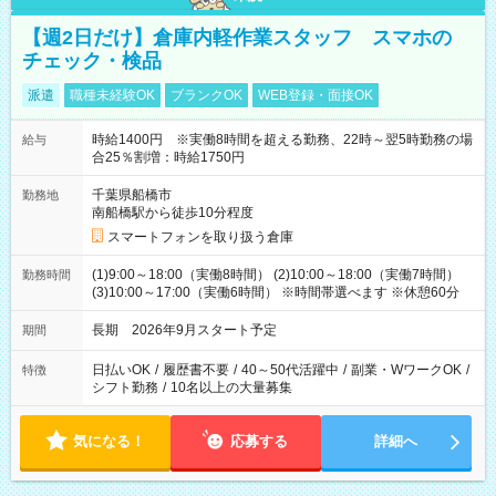
【週2日だけ】倉庫内軽作業スタッフ スマホの
チェック・検品
派遣
職種未経験OK
ブランクOK
WEB登録・面接OK
時給1400円 ※実働8時間を超える勤務、22時～翌5時勤務の場
給与
合25％割増：時給1750円
千葉県船橋市
勤務地
南船橋駅から徒歩10分程度
スマートフォンを取り扱う倉庫
(1)9:00～18:00（実働8時間） (2)10:00～18:00（実働7時間）
勤務時間
(3)10:00～17:00（実働6時間） ※時間帯選べます ※休憩60分
長期 2026年9月スタート予定
期間
日払いOK
/
履歴書不要
/
40～50代活躍中
/
副業・WワークOK
/
特徴
シフト勤務
/
10名以上の大量募集
気になる！
応募する
詳細へ