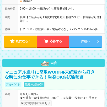
製造外
9:00～18:00 ※表記のうち実働8時間です。
勤務時間
長期【ご応募から1週間以内(最短2日目)のスピード就業が可能】
期間
即日～
日払いOK
/
履歴書不要
/
電話対応なし
/
パソコンスキル不要
特徴
気になる！
応募する
詳細へ
未読
マニュアル通りに簡単WORK◆未経験から好き
な時にお仕事できる！単発OK◎試験監督
アルバイト
職種未経験OK
時給1,300円～
給与
★交通費一部支給 時給1,300円～ ※試験・役割により手当あり
※勤務回数により昇給あり 【即給（前払い）オプションあ
交通費別途支給あり
り！】 希望される場合、勤務から1週間ほどで給与の一部を受け