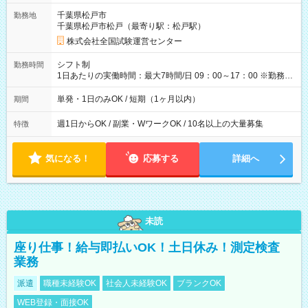
取れます。 ※手数料418円がかかります。 【過去試験日の収入
千葉県松戸市
勤務地
例】 ・河合塾模擬試験 8:30～17:30（休憩1時間） 時給1,300円
千葉県松戸市松戸（最寄り駅：松戸駅）
×8時間＝日収10,400円＋交通費 ※当日の役割により時給＋100
円の場合あり ・国家試験 7:00～13:30（休憩なし） 時給1,300
株式会社全国試験運営センター
円（役割手当＋100円）×6時間＝日収8,400円＋交通費 【試用期
間】試用期間なし
シフト制
勤務時間
1日あたりの実働時間：最大7時間/日 09：00～17：00 ※勤務時
間は 試験により異なります。
単発・1日のみOK / 短期（1ヶ月以内）
期間
週1日からOK / 副業・WワークOK / 10名以上の大量募集
特徴
気になる！
応募する
詳細へ
未読
座り仕事！給与即払いOK！土日休み！測定検査
業務
派遣
職種未経験OK
社会人未経験OK
ブランクOK
WEB登録・面接OK