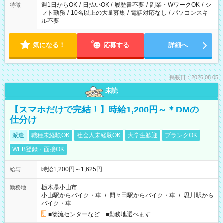
ください！
週1日からOK
/
日払いOK
/
履歴書不要
/
副業・WワークOK
/
シ
特徴
フト勤務
/
10名以上の大量募集
/
電話対応なし
/
パソコンスキ
ル不要
気になる！
応募する
詳細へ
掲載日：2026.08.05
未読
【スマホだけで完結！】時給1,200円～＊DMの
仕分け
派遣
職種未経験OK
社会人未経験OK
大学生歓迎
ブランクOK
WEB登録・面接OK
時給1,200円～1,625円
給与
栃木県小山市
勤務地
小山駅からバイク・車
/
間々田駅からバイク・車
/
思川駅から
バイク・車
■物流センターなど ■勤務地選べます