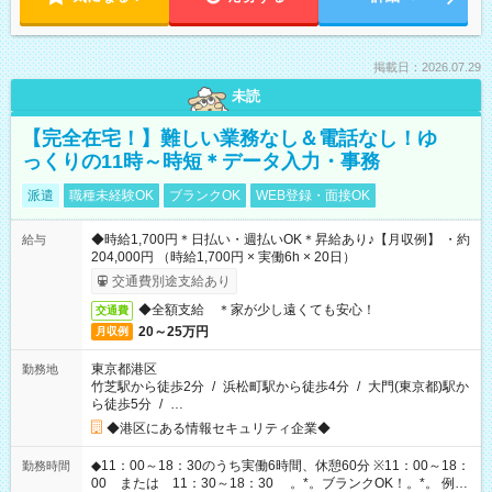
掲載日：2026.07.29
未読
【完全在宅！】難しい業務なし＆電話なし！ゆ
っくりの11時～時短＊データ入力・事務
派遣
職種未経験OK
ブランクOK
WEB登録・面接OK
◆時給1,700円＊日払い・週払いOK＊昇給あり♪【月収例】 ・約
給与
204,000円 （時給1,700円 × 実働6h × 20日）
交通費別途支給あり
◆全額支給 ＊家が少し遠くても安心！
交通費
20～25万円
月収例
東京都港区
勤務地
竹芝駅から徒歩2分
/
浜松町駅から徒歩4分
/
大門(東京都)駅か
ら徒歩5分
/
…
◆港区にある情報セキュリティ企業◆
◆11：00～18：30のうち実働6時間、休憩60分 ※11：00～18：
勤務時間
00 または 11：30～18：30 。*。ブランクOK！。*。 例え