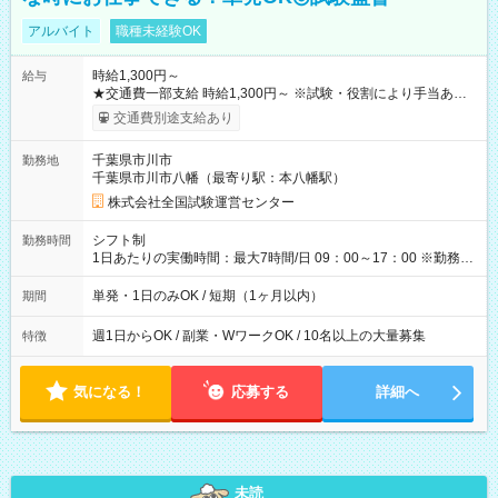
アルバイト
職種未経験OK
時給1,300円～
給与
★交通費一部支給 時給1,300円～ ※試験・役割により手当あり
※勤務回数により昇給あり 【即給（前払い）オプションあ
交通費別途支給あり
り！】 希望される場合、勤務から1週間ほどで給与の一部を受け
取れます。 ※手数料418円がかかります。 【過去試験日の収入
千葉県市川市
勤務地
例】 ・河合塾模擬試験 8:30～17:30（休憩1時間） 時給1,300円
千葉県市川市八幡（最寄り駅：本八幡駅）
×8時間＝日収10,400円＋交通費 ※当日の役割により時給＋100
円の場合あり ・国家試験 7:00～13:30（休憩なし） 時給1,300
株式会社全国試験運営センター
円（役割手当＋100円）×6時間＝日収8,400円＋交通費 【試用期
間】試用期間なし
シフト制
勤務時間
1日あたりの実働時間：最大7時間/日 09：00～17：00 ※勤務時
間は 試験により異なります。
単発・1日のみOK / 短期（1ヶ月以内）
期間
週1日からOK / 副業・WワークOK / 10名以上の大量募集
特徴
気になる！
応募する
詳細へ
未読