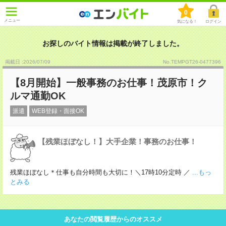
0
メニュー
気になる！
ログイン
お探しのバイト情報は掲載が終了しました。
掲載日 :2026
/
07
/
09
No.TEMPGT26-0477396
【8月開始】一般事務のお仕事！茂原市！ク
ルマ通勤OK
派遣
WEB登録・面接OK
【残業ほぼなし！】大手企業！事務のお仕事！
残業ほぼなし＊仕事も自分時間も大切に！＼17時10分定時 ／
...もっ
とみる
あなたの閲覧履歴からのオススメ