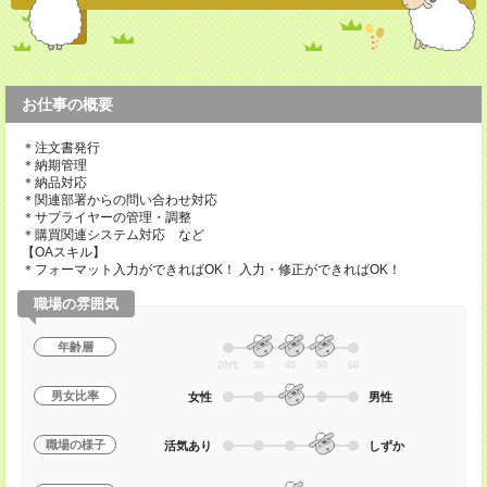
お仕事の概要
＊注文書発行
＊納期管理
＊納品対応
＊関連部署からの問い合わせ対応
＊サプライヤーの管理・調整
＊購買関連システム対応 など
【OAスキル】
＊フォーマット入力ができればOK！ 入力・修正ができればOK！
職場の雰囲気
年齢層
20代
30
40
50
60
男女比率
女性
男性
職場の様子
活気あり
しずか