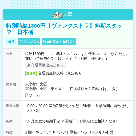
未読
特別時給1800円【ヴァレクストラ】短期スタッ
フ 日本橋
派遣
ブランクOK
WEB登録・面接OK
時給1800円 ※ご経験・スキルにより優遇 スマホでかんたんに
給与
前払いで給与が受け取れます（※上限、条件あり）
交通費別途支給あり
交通費全額支給（規定あり）
交通費
東京都中央区
勤務地
東京都中央区 東京メトロ 日本橋駅から直結（徒歩1分）
Valextra
10:00～20:00 実働7.5時間／休憩1.5時間 営業時間に合わせた
勤務時間
シフト制
3か月程度の短期予定 ※開始日はお気軽にご相談ください
期間
副業・WワークOK
/
シフト勤務
/
パソコンスキル不要
特徴