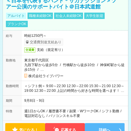
＜日本を代表するバンド＊サカナクション＞ツ
アー公演のサポートバイト＠日本武道館
アルバイト
職種未経験OK
社会人未経験OK
大学生歓迎
ブランクOK
時給1250円～
給与
交通費別途支給あり
支給（規定有り）
交通費
東京都千代田区
勤務地
九段下駅から徒歩5分
/
竹橋駅から徒歩10分
/
神保町駅から徒
歩15分
/
…
株式会社ライブパワー
＜シフト例＞ 9:00～22:30 12:30～22:00 15:30～21:00 12:30～
勤務時間
19:00 12:30～22:00 上記の時間から好きな時間を選べます！ ※
時間は変更となる可能性があります
9月8日・9日
期間
週1日からOK
/
履歴書不要
/
副業・WワークOK
/
シフト勤務
/
特徴
電話対応なし
/
パソコンスキル不要
気になる！
応募する
詳細へ