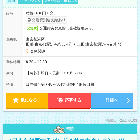
派遣
ブランクOK
WEB登録・面接OK
時給2400円＋交
給与
交通費別途支給あり
交通費実費支給（当社規定あり）
交通費
東京都港区
勤務地
田町(東京都)駅から徒歩4分
/
三田(東京都)駅から徒歩7分
金融関連
8:30～12:30
勤務時間
【急募】即日～長期 ※8月～OK！
期間
履歴書不要
/
40～50代活躍中
/
服装自由
特徴
気になる！
応募する
詳細へ
掲載日：2026.08.03
未読