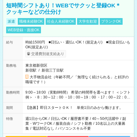
短時間シフトあり！WEBでサクッと登録OK＊
クッキーなどの仕分け
派遣
職種未経験OK
社会人未経験OK
大学生歓迎
ブランクOK
WEB登録・面接OK
時給1500円 ■日払い・週払いOK！(規定あり) ■現金日払いも
給与
OK(規定あり)
交通費別途支給あり
東京都新宿区
勤務地
新宿駅
/
新宿三丁目駅
大手物流会社（年齢不問／「無理なく続けられる」と好評の
職場です！）
9:00～18:00（実動8時間） 希望の時間帯を選べます！ ＜シフト
勤務時間
例＞ ・8：30～12：00 ・10：00～19：00 ・17：00～22：00
・13：00～22：00 ・22：00～翌6：00 など
【急募】即日スタートＯＫ！ 単発1日のみから働けます。
期間
週1日からOK
/
日払いOK
/
履歴書不要
/
40～50代活躍中
/
副
特徴
業・WワークOK
/
服装自由
/
シフト勤務
/
10名以上の大量募
集
/
電話対応なし
/
パソコンスキル不要