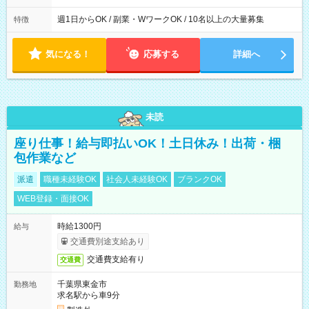
週1日からOK / 副業・WワークOK / 10名以上の大量募集
特徴
気になる！
応募する
詳細へ
未読
座り仕事！給与即払いOK！土日休み！出荷・梱
包作業など
派遣
職種未経験OK
社会人未経験OK
ブランクOK
WEB登録・面接OK
時給1300円
給与
交通費別途支給あり
交通費支給有り
交通費
千葉県東金市
勤務地
求名駅から車9分