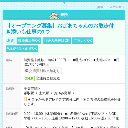
掲載日：2026.08.06
未読
【オープニング募集】おばあちゃんのお散歩付
き添いも仕事の1つ
派遣
職種未経験OK
社会人未経験OK
ブランクOK
WEB登録・面接OK
無資格未経験：時給1330円～ ■週払いOK ■扶養内OK ■日
給与
収1万640円以上
交通費別途支給あり
交通費全額支給
交通費
千葉市緑区
勤務地
鎌取駅
/
土気駅
/
おゆみ野駅
/
…
≪自宅からドアtoドアで30分以内！≫ご希望の勤務地を紹介
します。
9:00～18:00（休憩60分） ■ご希望があれば下記シフトもOK！
勤務時間
早番 7:00～16:00 遅番 10:00～19:00 夜勤 16:30～翌9:30 「家族
と休みを合わせたい」 「余裕を持って夕飯の準備がしたい」
「できれば残業はしたくない」 など、ご希望を教えてください