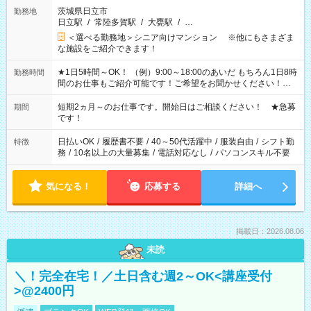
茨城県日立市
勤務地
日立駅
/
常陸多賀駅
/
大甕駅
/
…
＜選べる勤務地＞シニア向けマンション ※他にもさまざま
な施設をご紹介できます！
★1日5時間～OK！ （例）9:00～18:00のあいだ もちろん1日8時
勤務時間
間のお仕事もご紹介可能です！ご希望をお聞かせください！★
家庭の都合でお休みが必要な場合も遠慮なくご相談ください。
※週最低15時間以上の勤務が必要です
短期2ヵ月～のお仕事です。開始日はご相談ください！ ★急募
期間
です！
日払いOK
/
履歴書不要
/
40～50代活躍中
/
服装自由
/
シフト勤
特徴
務
/
10名以上の大量募集
/
電話対応なし
/
パソコンスキル不要
気になる！
応募する
詳細へ
掲載日：2026.08.06
未読
＼！完全在宅！／土日含む週2～OK<講座受付
>@2400円