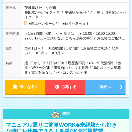
茨城県ひたちなか市
勤務地
勝田駅からバイク・車
/
平磯駅からバイク・車
/
佐和駅からバ
イク・車
/
…
■物流センターなど ■勤務地選べます
＜1日3時間～OK！＞ ▼ 例えば… ▼ 15:00～18:00 15:00～
勤務時間
22:00 17:00～22:00 など こちら以外の時間もお気軽にご相談く
ださい！
単発1日～！ ★勤務開始日や期間はお気軽にご相談くださ
期間
い！ ＃8月～ ＃9月～
週1日からOK
/
日払いOK
/
履歴書不要
/
40～50代活躍中
/
副
特徴
業・WワークOK
/
服装自由
/
シフト勤務
/
10名以上の大量募
集
/
電話対応なし
/
パソコンスキル不要
気になる！
応募する
詳細へ
未読
マニュアル通りに簡単WORK◆未経験から好き
な時にお仕事できる！単発OK◎試験監督