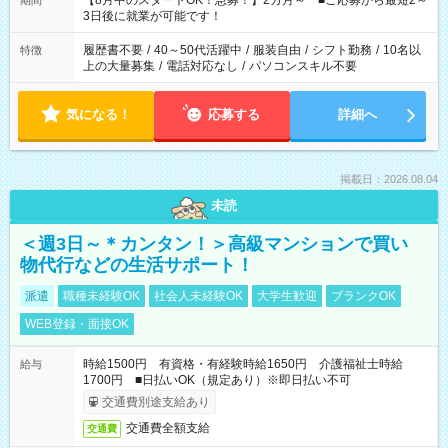
【8月中のスタートOK！急募！】2カ月～ ■ご応募から最短2～
期間
ね。 ※Wワーク希望の方へ 今ご覧のお仕事で希望する勤務時間
3日後に就業が可能です！
と、もう1つのお仕事の勤務時間。 合計で週40時間を超える場
合は応募できません。
履歴書不要
/
40～50代活躍中
/
服装自由
/
シフト勤務
/
10名以
特徴
上の大量募集
/
電話対応なし
/
パソコンスキル不要
気になる！
応募する
詳細へ
掲載日：2026.08.04
未読
＜週3日～＊カンタン！＞高級マンションで買い
物代行などの生活サポート！
派遣
職種未経験OK
社会人未経験OK
大学生歓迎
ブランクOK
WEB登録・面接OK
時給1500円 有資格・有経験時給1650円 介護福祉士時給
給与
1700円 ■日払いOK（規定あり）※即日払い不可
交通費別途支給あり
交通費全額支給
交通費