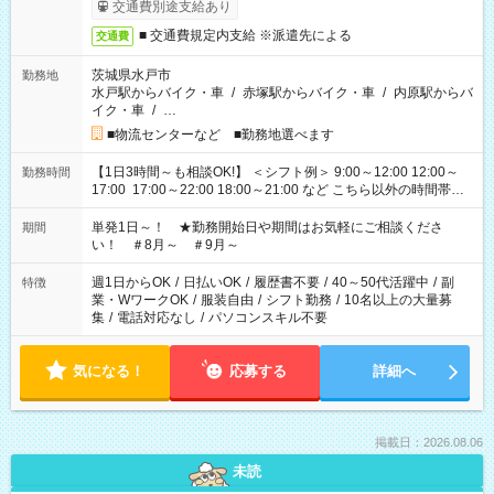
交通費別途支給あり
■ 交通費規定内支給 ※派遣先による
交通費
茨城県水戸市
勤務地
水戸駅からバイク・車
/
赤塚駅からバイク・車
/
内原駅からバ
イク・車
/
…
■物流センターなど ■勤務地選べます
【1日3時間～も相談OK!】 ＜シフト例＞ 9:00～12:00 12:00～
勤務時間
17:00 17:00～22:00 18:00～21:00 など こちら以外の時間帯も
お気軽にご相談ください！
単発1日～！ ★勤務開始日や期間はお気軽にご相談くださ
期間
い！ ＃8月～ ＃9月～
週1日からOK
/
日払いOK
/
履歴書不要
/
40～50代活躍中
/
副
特徴
業・WワークOK
/
服装自由
/
シフト勤務
/
10名以上の大量募
集
/
電話対応なし
/
パソコンスキル不要
気になる！
応募する
詳細へ
掲載日：2026.08.06
未読