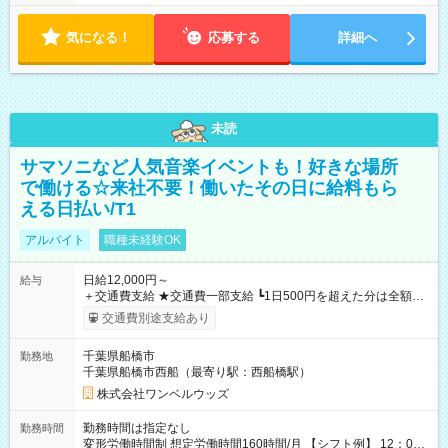
気になる！
応募する
詳細へ
未読
サマソニなど人気音楽イベントも！好きな場所
で働ける☆来社不要！働いたその日に給料もら
える日払い/T1
アルバイト
職種未経験OK
日給12,000円～
給与
＋交通費支給 ★交通費一部支給 ┗1日500円を超えた分は全額支
給！ ※往復500円以内の方は自己負担となります ★日払いOK！
交通費別途支給あり
（規定あり） ┗働いたその日に現金GET♪ お仕事後はコンビニ
ATMから 日払い分を引き落とせます！ 【試用期間】試用期間
千葉県船橋市
勤務地
なし
千葉県船橋市西船（最寄り駅：西船橋駅）
株式会社ワンベルウッズ
勤務時間は指定なし
勤務時間
変形労働時間制 想定労働時間160時間/月 【シフト例】 12：00