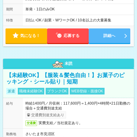
～22：00
単発・1日のみOK
期間
日払いOK / 副業・WワークOK / 10名以上の大量募集
特徴
気になる！
応募する
詳細へ
未読
【未経験OK】【服装＆髪色自由！】お菓子のピ
ッキング・シール貼り｜短期
派遣
職種未経験OK
ブランクOK
WEB登録・面接OK
時給1400円／月収例：117,600円＝1,400円×4時間×21日勤務の
給与
場合＋交通費別途支給
交通費別途支給あり
実費支給／当社規定あり。
交通費
さいたま市見沼区
勤務地