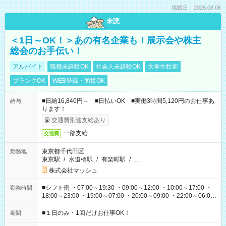
掲載日：2026.08.06
未読
＜1日～OK！＞あの有名企業も！展示会や株主
総会のお手伝い！
アルバイト
職種未経験OK
社会人未経験OK
大学生歓迎
ブランクOK
WEB登録・面接OK
■日給16,840円～ ■日払いOK ■実働3時間5,120円のお仕事あ
給与
ります！
交通費別途支給あり
一部支給
交通費
東京都千代田区
勤務地
東京駅
/
水道橋駅
/
有楽町駅
/
…
株式会社マッシュ
■シフト例 ・07:00～19:30 ・09:00～12:00 ・10:00～17:00 ・
勤務時間
18:00～23:00 ・19:00～07:00 ・20:00～09:00 ・22:00～06:00
etc ★最短で3時間で5,120円のお仕事から 15時間で2万円近く稼
げるお仕事も！ ご希望のお時間に合わせてご紹介！ ※シフトは
■１日のみ・1回だけお仕事OK！
期間
現場によって異なります。 ※勿論、休憩時間はあるのでご安心