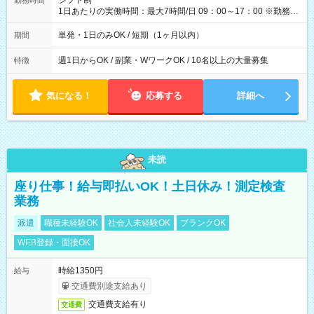
シフト制
勤務時間
1日あたりの実働時間：最大7時間/日 09：00～17：00 ※勤務時
間は 試験により異なります。
単発・1日のみOK / 短期（1ヶ月以内）
期間
週1日からOK / 副業・WワークOK / 10名以上の大量募集
特徴
気になる！
応募する
詳細へ
未読
座り仕事！給与即払いOK！土日休み！測定検査
業務
派遣
職種未経験OK
社会人未経験OK
ブランクOK
WEB登録・面接OK
時給1350円
給与
交通費別途支給あり
交通費支給有り
交通費