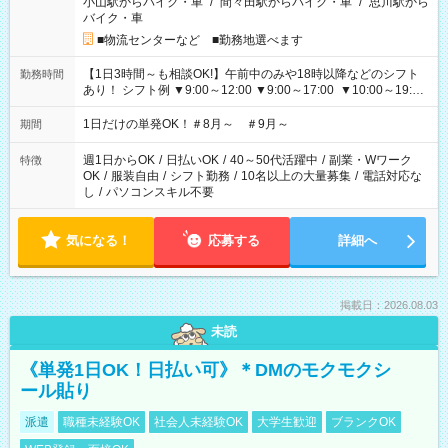
小山駅からバイク・車
/
間々田駅からバイク・車
/
思川駅から
バイク・車
■物流センターなど ■勤務地選べます
【1日3時間～も相談OK!】午前中のみや18時以降などのシフト
勤務時間
あり！ シフト例 ▼9:00～12:00 ▼9:00～17:00 ▼10:00～19:00
▼18:00～21:00
1日だけの単発OK！＃8月～ ＃9月～
期間
週1日からOK
/
日払いOK
/
40～50代活躍中
/
副業・Wワーク
特徴
OK
/
服装自由
/
シフト勤務
/
10名以上の大量募集
/
電話対応な
し
/
パソコンスキル不要
気になる！
応募する
詳細へ
掲載日：2026.08.03
未読
《単発1日OK！日払い可》＊DMのモクモクシ
ール貼り
派遣
職種未経験OK
社会人未経験OK
大学生歓迎
ブランクOK