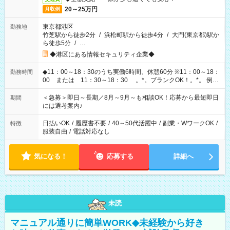
20～25万円
月収例
東京都港区
勤務地
竹芝駅から徒歩2分
/
浜松町駅から徒歩4分
/
大門(東京都)駅か
ら徒歩5分
/
…
◆港区にある情報セキュリティ企業◆
◆11：00～18：30のうち実働6時間、休憩60分 ※11：00～18：
勤務時間
00 または 11：30～18：30 。*。ブランクOK！。*。 例え
ば前職が、 在宅/財団法人/事務/コールセンター/受付/販売/カフェ
スタッフ スイーツ販売/ホテルフロント/化粧品販売/など 様々な
＜急募＞即日～長期／8月～9月～も相談OK！応募から最短即日
期間
業界から入社して活躍されています♪
には選考案内♪
日払いOK
/
履歴書不要
/
40～50代活躍中
/
副業・WワークOK
/
特徴
服装自由
/
電話対応なし
気になる！
応募する
詳細へ
未読
マニュアル通りに簡単WORK◆未経験から好き