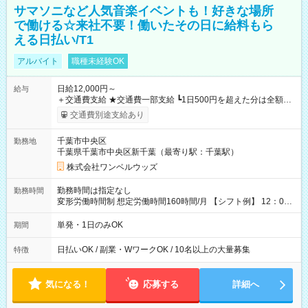
サマソニなど人気音楽イベントも！好きな場所
で働ける☆来社不要！働いたその日に給料もら
える日払い/T1
アルバイト
職種未経験OK
日給12,000円～
給与
＋交通費支給 ★交通費一部支給 ┗1日500円を超えた分は全額支
給！ ※往復500円以内の方は自己負担となります ★日払いOK！
交通費別途支給あり
（規定あり） ┗働いたその日に現金GET♪ お仕事後はコンビニ
ATMから 日払い分を引き落とせます！ 【試用期間】試用期間
千葉市中央区
勤務地
なし
千葉県千葉市中央区新千葉（最寄り駅：千葉駅）
株式会社ワンベルウッズ
勤務時間は指定なし
勤務時間
変形労働時間制 想定労働時間160時間/月 【シフト例】 12：00
～22：00
単発・1日のみOK
期間
日払いOK / 副業・WワークOK / 10名以上の大量募集
特徴
気になる！
応募する
詳細へ