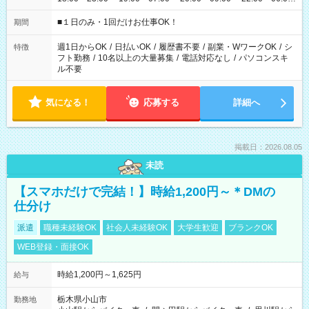
etc ★最短で3時間で5,120円のお仕事から 15時間で2万円近く稼
げるお仕事も！ ご希望のお時間に合わせてご紹介！ ※シフトは
■１日のみ・1回だけお仕事OK！
期間
現場によって異なります。 ※勿論、休憩時間はあるのでご安心
ください！
週1日からOK
/
日払いOK
/
履歴書不要
/
副業・WワークOK
/
シ
特徴
フト勤務
/
10名以上の大量募集
/
電話対応なし
/
パソコンスキ
ル不要
気になる！
応募する
詳細へ
掲載日：2026.08.05
未読
【スマホだけで完結！】時給1,200円～＊DMの
仕分け
派遣
職種未経験OK
社会人未経験OK
大学生歓迎
ブランクOK
WEB登録・面接OK
時給1,200円～1,625円
給与
栃木県小山市
勤務地