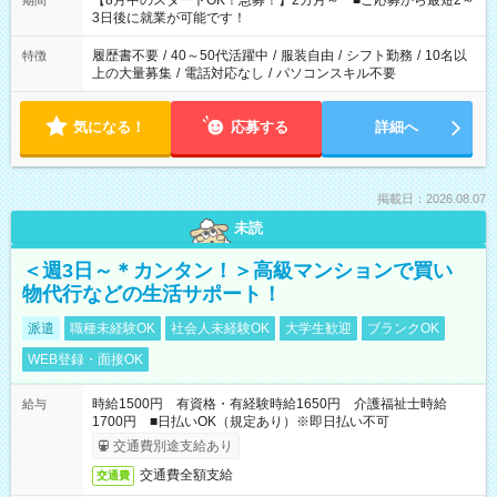
【8月中のスタートOK！急募！】2カ月～ ■ご応募から最短2～
期間
ね。 ※Wワーク希望の方へ 今ご覧のお仕事で希望する勤務時間
3日後に就業が可能です！
と、もう1つのお仕事の勤務時間。 合計で週40時間を超える場
合は応募できません。
履歴書不要
/
40～50代活躍中
/
服装自由
/
シフト勤務
/
10名以
特徴
上の大量募集
/
電話対応なし
/
パソコンスキル不要
気になる！
応募する
詳細へ
掲載日：2026.08.07
未読
＜週3日～＊カンタン！＞高級マンションで買い
物代行などの生活サポート！
派遣
職種未経験OK
社会人未経験OK
大学生歓迎
ブランクOK
WEB登録・面接OK
時給1500円 有資格・有経験時給1650円 介護福祉士時給
給与
1700円 ■日払いOK（規定あり）※即日払い不可
交通費別途支給あり
交通費全額支給
交通費