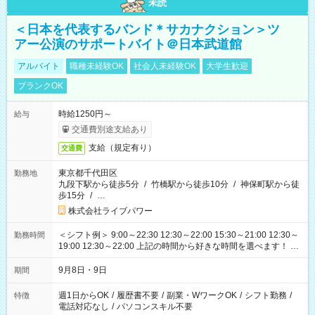
未読
＜日本を代表するバンド＊サカナクション＞ツ
アー公演のサポートバイト＠日本武道館
アルバイト
職種未経験OK
社会人未経験OK
大学生歓迎
ブランクOK
時給1250円～
給与
交通費別途支給あり
支給（規定有り）
交通費
東京都千代田区
勤務地
九段下駅から徒歩5分
/
竹橋駅から徒歩10分
/
神保町駅から徒
歩15分
/
…
株式会社ライブパワー
＜シフト例＞ 9:00～22:30 12:30～22:00 15:30～21:00 12:30～
勤務時間
19:00 12:30～22:00 上記の時間から好きな時間を選べます！ ※
時間は変更となる可能性があります
9月8日・9日
期間
週1日からOK
/
履歴書不要
/
副業・WワークOK
/
シフト勤務
/
特徴
電話対応なし
/
パソコンスキル不要