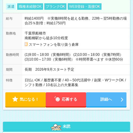
派遣
職種未経験OK
ブランクOK
WEB登録・面接OK
時給1400円 ※実働8時間を超える勤務、22時～翌5時勤務の場
給与
合25％割増：時給1750円
千葉県船橋市
勤務地
南船橋駅から徒歩10分程度
スマートフォンを取り扱う倉庫
(1)9:00～18:00（実働8時間） (2)10:00～18:00（実働7時間）
勤務時間
(3)10:00～17:00（実働6時間） ※時間帯選べます ※休憩60分
長期 2026年9月スタート予定
期間
日払いOK
/
履歴書不要
/
40～50代活躍中
/
副業・WワークOK
/
特徴
シフト勤務
/
10名以上の大量募集
気になる！
応募する
詳細へ
未読