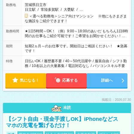
茨城県日立市
勤務地
日立駅
/
常陸多賀駅
/
大甕駅
/
…
＜選べる勤務地＞シニア向けマンション ※他にもさまざま
な施設をご紹介できます！
★1日5時間～OK！ （例）9:00～18:00のあいだ もちろん1日8時
勤務時間
間のお仕事もご紹介可能です！ご希望をお聞かせください！★
家庭の都合でお休みが必要な場合も遠慮なくご相談ください。
※週最低15時間以上の勤務が必要です
短期2ヵ月～のお仕事です。開始日はご相談ください！ ★急募
期間
です！
日払いOK
/
履歴書不要
/
40～50代活躍中
/
服装自由
/
シフト勤
特徴
務
/
10名以上の大量募集
/
電話対応なし
/
パソコンスキル不要
気になる！
応募する
詳細へ
掲載日：2026.07.30
未読
【シフト自由・現金手渡しOK】iPhoneなどス
マホの充電を繋げるだけ！