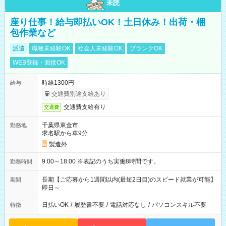
未読
座り仕事！給与即払いOK！土日休み！出荷・梱
包作業など
派遣
職種未経験OK
社会人未経験OK
ブランクOK
WEB登録・面接OK
時給1300円
給与
交通費別途支給あり
交通費支給有り
交通費
千葉県東金市
勤務地
求名駅から車9分
製造外
9:00～18:00 ※表記のうち実働8時間です。
勤務時間
長期【ご応募から1週間以内(最短2日目)のスピード就業が可能】
期間
即日～
日払いOK
/
履歴書不要
/
電話対応なし
/
パソコンスキル不要
特徴