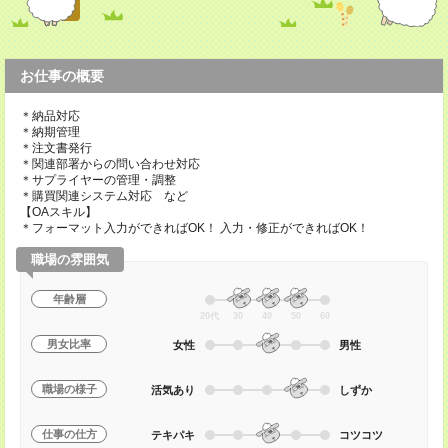
お仕事の概要
＊納品対応
＊納期管理
＊注文書発行
＊関連部署からの問い合わせ対応
＊サプライヤーの管理・調整
＊購買関連システム対応 など
【OAスキル】
＊フォーマット入力ができればOK！ 入力・修正ができればOK！
職場の雰囲気
年齢層
20代
30
40
50
60
男女比率
女性
男性
職場の様子
活気あり
しずか
仕事の仕方
テキパキ
コツコツ