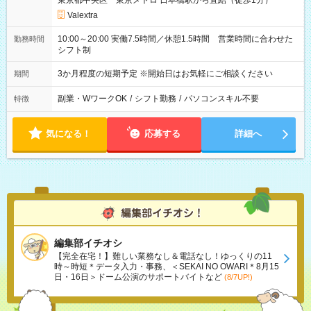
東京都中央区 東京メトロ 日本橋駅から直結（徒歩1分）
Valextra
10:00～20:00 実働7.5時間／休憩1.5時間 営業時間に合わせた
勤務時間
シフト制
3か月程度の短期予定 ※開始日はお気軽にご相談ください
期間
副業・WワークOK
/
シフト勤務
/
パソコンスキル不要
特徴
気になる！
応募する
詳細へ
編集部イチオシ
【完全在宅！】難しい業務なし＆電話なし！ゆっくりの11
時～時短＊データ入力・事務、＜SEKAI NO OWARI＊8月15
日・16日＞ドーム公演のサポートバイトなど
(8/7UP!)