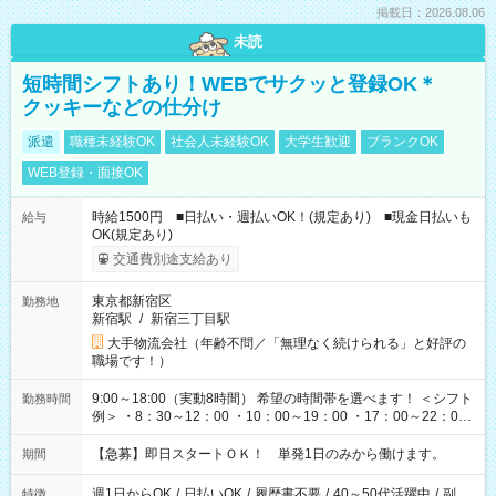
掲載日：2026.08.06
未読
短時間シフトあり！WEBでサクッと登録OK＊
クッキーなどの仕分け
派遣
職種未経験OK
社会人未経験OK
大学生歓迎
ブランクOK
WEB登録・面接OK
時給1500円 ■日払い・週払いOK！(規定あり) ■現金日払いも
給与
OK(規定あり)
交通費別途支給あり
東京都新宿区
勤務地
新宿駅
/
新宿三丁目駅
大手物流会社（年齢不問／「無理なく続けられる」と好評の
職場です！）
9:00～18:00（実動8時間） 希望の時間帯を選べます！ ＜シフト
勤務時間
例＞ ・8：30～12：00 ・10：00～19：00 ・17：00～22：00
・13：00～22：00 ・22：00～翌6：00 など
【急募】即日スタートＯＫ！ 単発1日のみから働けます。
期間
週1日からOK
/
日払いOK
/
履歴書不要
/
40～50代活躍中
/
副
特徴