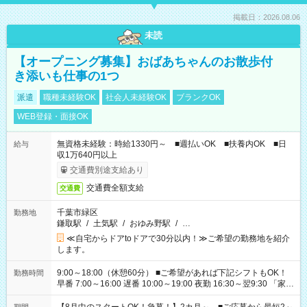
掲載日：2026.08.06
未読
【オープニング募集】おばあちゃんのお散歩付
き添いも仕事の1つ
派遣
職種未経験OK
社会人未経験OK
ブランクOK
WEB登録・面接OK
無資格未経験：時給1330円～ ■週払いOK ■扶養内OK ■日
給与
収1万640円以上
交通費別途支給あり
交通費全額支給
交通費
千葉市緑区
勤務地
鎌取駅
/
土気駅
/
おゆみ野駅
/
…
≪自宅からドアtoドアで30分以内！≫ご希望の勤務地を紹介
します。
9:00～18:00（休憩60分） ■ご希望があれば下記シフトもOK！
勤務時間
早番 7:00～16:00 遅番 10:00～19:00 夜勤 16:30～翌9:30 「家族
と休みを合わせたい」 「余裕を持って夕飯の準備がしたい」
「できれば残業はしたくない」 など、ご希望を教えてください