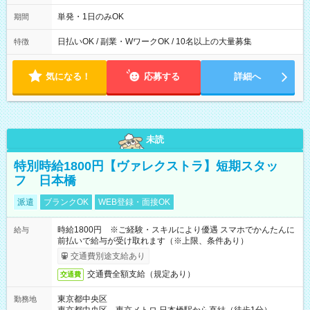
～22：00
単発・1日のみOK
期間
日払いOK / 副業・WワークOK / 10名以上の大量募集
特徴
気になる！
応募する
詳細へ
未読
特別時給1800円【ヴァレクストラ】短期スタッ
フ 日本橋
派遣
ブランクOK
WEB登録・面接OK
時給1800円 ※ご経験・スキルにより優遇 スマホでかんたんに
給与
前払いで給与が受け取れます（※上限、条件あり）
交通費別途支給あり
交通費全額支給（規定あり）
交通費
東京都中央区
勤務地