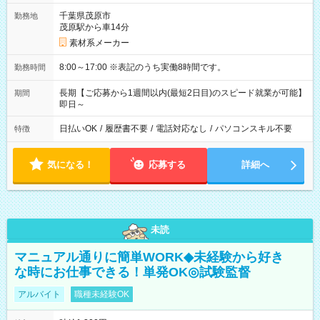
千葉県茂原市
勤務地
茂原駅から車14分
素材系メーカー
8:00～17:00 ※表記のうち実働8時間です。
勤務時間
長期【ご応募から1週間以内(最短2日目)のスピード就業が可能】
期間
即日～
日払いOK
/
履歴書不要
/
電話対応なし
/
パソコンスキル不要
特徴
気になる！
応募する
詳細へ
未読
マニュアル通りに簡単WORK◆未経験から好き
な時にお仕事できる！単発OK◎試験監督
アルバイト
職種未経験OK