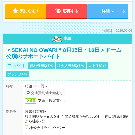
気になる！
応募する
詳細へ
掲載日：2026.08.04
未読
＜SEKAI NO OWARI＊8月15日・16日＞ドーム
公演のサポートバイト
アルバイト
職種未経験OK
社会人未経験OK
大学生歓迎
ブランクOK
時給1250円～
給与
交通費別途支給あり
支給（規定有り）
交通費
東京都文京区
勤務地
後楽園駅から徒歩5分
/
水道橋駅から徒歩5分
/
春日(東京都)駅
から徒歩7分
株式会社ライブパワー