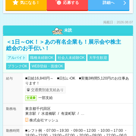
気になる！
応募する
詳細へ
掲載日：2026.08.07
未読
＜1日～OK！＞あの有名企業も！展示会や株主
総会のお手伝い！
アルバイト
職種未経験OK
社会人未経験OK
大学生歓迎
ブランクOK
WEB登録・面接OK
■日給16,840円～ ■日払いOK ■実働3時間5,120円のお仕事あ
給与
ります！
交通費別途支給あり
一部支給
交通費
東京都千代田区
勤務地
東京駅
/
水道橋駅
/
有楽町駅
/
…
株式会社マッシュ
■シフト例 ・07:00～19:30 ・09:00～12:00 ・10:00～17:00 ・
勤務時間
18:00～23:00 ・19:00～07:00 ・20:00～09:00 ・22:00～06:00