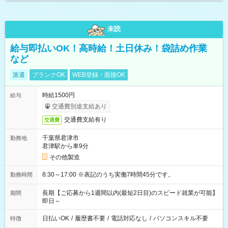
未読
給与即払いOK！高時給！土日休み！袋詰め作業
など
派遣
ブランクOK
WEB登録・面接OK
時給1500円
給与
交通費別途支給あり
交通費支給有り
交通費
千葉県君津市
勤務地
君津駅から車9分
その他製造
8:30～17:00 ※表記のうち実働7時間45分です。
勤務時間
長期【ご応募から1週間以内(最短2日目)のスピード就業が可能】
期間
即日～
日払いOK
/
履歴書不要
/
電話対応なし
/
パソコンスキル不要
特徴