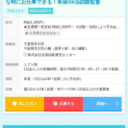
な時にお仕事できる！単発OK◎試験監督
アルバイト
職種未経験OK
時給1,300円～
給与
★交通費一部支給 時給1,300円～ ※試験・役割により手当あり
※勤務回数により昇給あり 【即給（前払い）オプションあ
交通費別途支給あり
り！】 希望される場合、勤務から1週間ほどで給与の一部を受け
取れます。 ※手数料418円がかかります。 【過去試験日の収入
千葉県市川市
勤務地
例】 ・河合塾模擬試験 8:30～17:30（休憩1時間） 時給1,300円
千葉県市川市八幡（最寄り駅：本八幡駅）
×8時間＝日収10,400円＋交通費 ※当日の役割により時給＋100
円の場合あり ・国家試験 7:00～13:30（休憩なし） 時給1,300
株式会社全国試験運営センター
円（役割手当＋100円）×6時間＝日収8,400円＋交通費 【試用期
間】試用期間なし
シフト制
勤務時間
1日あたりの実働時間：最大7時間/日 09：00～17：00 ※勤務時
間は 試験により異なります。
単発・1日のみOK / 短期（1ヶ月以内）
期間
週1日からOK / 副業・WワークOK / 10名以上の大量募集
特徴
気になる！
応募する
詳細へ