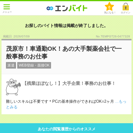
0
メニュー
気になる！
ログイン
お探しのバイト情報は掲載が終了しました。
掲載日 :2026
/
07
/
09
No.TEMPGT26-0477328
茂原市！車通勤OK！あの大手製薬会社で一
般事務のお仕事
派遣
WEB登録・面接OK
【残業ほぼなし！】大手企業！事務のお仕事！
難しいスキルは不要です＊PCの基本操作ができればOK○2ヶ月
...もっ
とみる
あなたの閲覧履歴からのオススメ