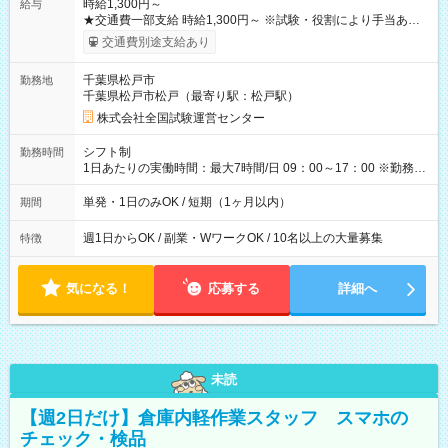
時給1,300円～
給与
★交通費一部支給 時給1,300円～ ※試験・役割により手当あり
※勤務回数により昇給あり 【即給（前払い）オプションあ
交通費別途支給あり
り！】 希望される場合、勤務から1週間ほどで給与の一部を受け
取れます。 ※手数料418円がかかります。 【過去試験日の収入
千葉県松戸市
勤務地
例】 ・河合塾模擬試験 8:30～17:30（休憩1時間） 時給1,300円
千葉県松戸市松戸（最寄り駅：松戸駅）
×8時間＝日収10,400円＋交通費 ※当日の役割により時給＋100
円の場合あり ・国家試験 7:00～13:30（休憩なし） 時給1,300
株式会社全国試験運営センター
円（役割手当＋100円）×6時間＝日収8,400円＋交通費 【試用期
間】試用期間なし
シフト制
勤務時間
1日あたりの実働時間：最大7時間/日 09：00～17：00 ※勤務時
間は 試験により異なります。
単発・1日のみOK / 短期（1ヶ月以内）
期間
週1日からOK / 副業・WワークOK / 10名以上の大量募集
特徴
気になる！
応募する
詳細へ
未読
【週2日だけ】倉庫内軽作業スタッフ スマホの
チェック・検品