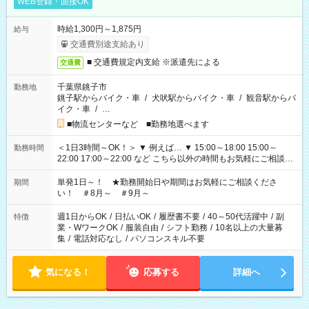
WEB登録・面接OK
時給1,300円～1,875円
給与
交通費別途支給あり
■ 交通費規定内支給 ※派遣先による
交通費
千葉県銚子市
勤務地
銚子駅からバイク・車
/
犬吠駅からバイク・車
/
観音駅からバ
イク・車
/
…
■物流センターなど ■勤務地選べます
＜1日3時間～OK！＞ ▼ 例えば… ▼ 15:00～18:00 15:00～
勤務時間
22:00 17:00～22:00 など こちら以外の時間もお気軽にご相談く
ださい！
単発1日～！ ★勤務開始日や期間はお気軽にご相談くださ
期間
い！ ＃8月～ ＃9月～
週1日からOK
/
日払いOK
/
履歴書不要
/
40～50代活躍中
/
副
特徴
業・WワークOK
/
服装自由
/
シフト勤務
/
10名以上の大量募
集
/
電話対応なし
/
パソコンスキル不要
気になる！
応募する
詳細へ