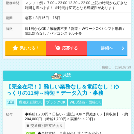
＜シフト例＞ 7:00～23:00 13:30～22:00 上記の時間から好きな
勤務時間
時間を選べます！ ※時間は変更となる可能性があります
急募！8月15日・16日
期間
週1日からOK
/
履歴書不要
/
副業・WワークOK
/
シフト勤務
/
特徴
電話対応なし
/
パソコンスキル不要
気になる！
応募する
詳細へ
掲載日：2026.07.29
未読
【完全在宅！】難しい業務なし＆電話なし！ゆ
っくりの11時～時短＊データ入力・事務
派遣
職種未経験OK
ブランクOK
WEB登録・面接OK
◆時給1,700円＊日払い・週払いOK＊昇給あり♪【月収例】 ・約
給与
204,000円 （時給1,700円 × 実働6h × 20日）
交通費別途支給あり
◆全額支給 ＊家が少し遠くても安心！
交通費