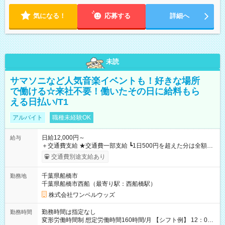
気になる！
応募する
詳細へ
未読
サマソニなど人気音楽イベントも！好きな場所
で働ける☆来社不要！働いたその日に給料もら
える日払い/T1
アルバイト
職種未経験OK
日給12,000円～
給与
＋交通費支給 ★交通費一部支給 ┗1日500円を超えた分は全額支
給！ ※往復500円以内の方は自己負担となります ★日払いOK！
交通費別途支給あり
（規定あり） ┗働いたその日に現金GET♪ お仕事後はコンビニ
ATMから 日払い分を引き落とせます！ 【試用期間】試用期間
千葉県船橋市
勤務地
なし
千葉県船橋市西船（最寄り駅：西船橋駅）
株式会社ワンベルウッズ
勤務時間は指定なし
勤務時間
変形労働時間制 想定労働時間160時間/月 【シフト例】 12：00