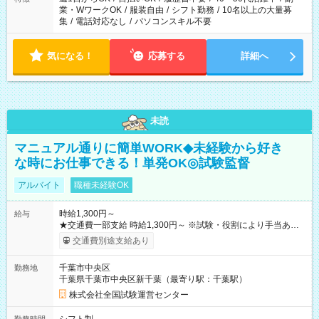
業・WワークOK
/
服装自由
/
シフト勤務
/
10名以上の大量募
集
/
電話対応なし
/
パソコンスキル不要
気になる！
応募する
詳細へ
未読
マニュアル通りに簡単WORK◆未経験から好き
な時にお仕事できる！単発OK◎試験監督
アルバイト
職種未経験OK
時給1,300円～
給与
★交通費一部支給 時給1,300円～ ※試験・役割により手当あり
※勤務回数により昇給あり 【即給（前払い）オプションあ
交通費別途支給あり
り！】 希望される場合、勤務から1週間ほどで給与の一部を受け
取れます。 ※手数料418円がかかります。 【過去試験日の収入
千葉市中央区
勤務地
例】 ・河合塾模擬試験 8:30～17:30（休憩1時間） 時給1,300円
千葉県千葉市中央区新千葉（最寄り駅：千葉駅）
×8時間＝日収10,400円＋交通費 ※当日の役割により時給＋100
円の場合あり ・国家試験 7:00～13:30（休憩なし） 時給1,300
株式会社全国試験運営センター
円（役割手当＋100円）×6時間＝日収8,400円＋交通費 【試用期
間】試用期間なし