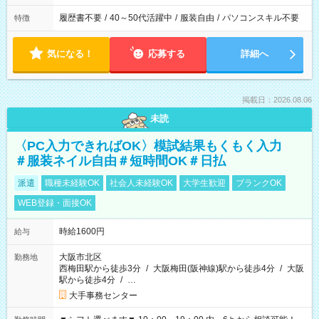
履歴書不要
/
40～50代活躍中
/
服装自由
/
パソコンスキル不要
特徴
気になる！
応募する
詳細へ
掲載日：2026.08.06
未読
〈PC入力できればOK〉模試結果もくもく入力
＃服装ネイル自由＃短時間OK＃日払
派遣
職種未経験OK
社会人未経験OK
大学生歓迎
ブランクOK
WEB登録・面接OK
時給1600円
給与
大阪市北区
勤務地
西梅田駅から徒歩3分
/
大阪梅田(阪神線)駅から徒歩4分
/
大阪
駅から徒歩4分
/
…
大手事務センター