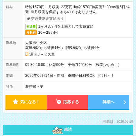
時給1570円 月収例 23万円 時給1570円×実働7h30m×週5日×4
給与
週 ※月収例を保証するものではありません。
交通費別途支給あり
1ヶ月3万円を上限として実費支給
交通費
20～25万円
月収例
大阪市中央区
勤務地
淀屋橋駅から徒歩1分
/
肥後橋駅から徒歩6分
通信サ－ビス業
09:30-18:00（休憩60分）実働7時間30分（残業少なめ！）
勤務時間
2026年09月14日～長期 ※開始日相談OK ※9月～！
期間
履歴書不要
特徴
気になる！
応募する
詳細へ
掲載日：2026.08.10
未読