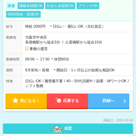
派遣
職種未経験OK
社会人未経験OK
ブランクOK
WEB登録・面接OK
時給 2000円 ＊日払い・週払いOK（当社規定）
給与
大阪市中央区
勤務地
長堀橋駅から徒歩3分
/
心斎橋駅から徒歩10分
事務の運営
09:00 ～ 17:30 ＊休憩60分
勤務時間
9月初旬～長期 ＊開始日・1ヶ月以上の短期も相談OK
期間
日払いOK
/
履歴書不要
/
40～50代活躍中
/
副業・WワークOK
/
特徴
シフト勤務
気になる！
応募する
詳細へ
掲載日：2026.08.09
未読