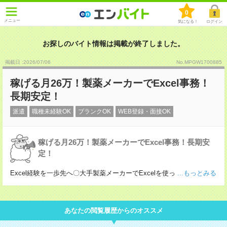
0
メニュー
気になる！
ログイン
お探しのバイト情報は掲載が終了しました。
掲載日 :2026
/
07
/
06
No.MPGW1700885
稼げる月26万！製薬メーカーでExcel事務！
長期安定！
派遣
職種未経験OK
ブランクOK
WEB登録・面接OK
稼げる月26万！製薬メーカーでExcel事務！長期安
定！
Excel経験を一歩先へ〇大手製薬メーカーでExcelを使っ
...もっとみる
あなたの閲覧履歴からのオススメ