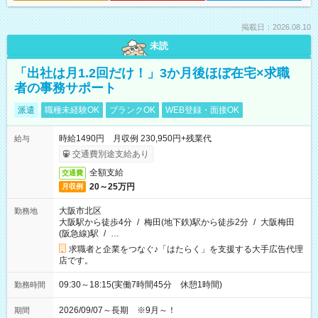
掲載日：2026.08.10
未読
「出社は月1.2回だけ！」3か月後ほぼ在宅×求職
者の事務サポート
派遣
職種未経験OK
ブランクOK
WEB登録・面接OK
時給1490円 月収例 230,950円+残業代
給与
交通費別途支給あり
全額支給
交通費
20～25万円
月収例
大阪市北区
勤務地
大阪駅から徒歩4分
/
梅田(地下鉄)駅から徒歩2分
/
大阪梅田
(阪急線)駅
/
…
求職者と企業をつなぐ♪「はたらく」を支援する大手広告代理
店です。
09:30～18:15(実働7時間45分 休憩1時間)
勤務時間
2026/09/07～長期 ※9月～！
期間