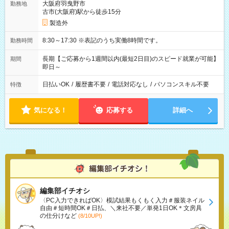
大阪府羽曳野市
勤務地
古市(大阪府)駅から徒歩15分
製造外
8:30～17:30 ※表記のうち実働8時間です。
勤務時間
長期【ご応募から1週間以内(最短2日目)のスピード就業が可能】
期間
即日～
日払いOK
/
履歴書不要
/
電話対応なし
/
パソコンスキル不要
特徴
気になる！
応募する
詳細へ
編集部イチオシ
〈PC入力できればOK〉模試結果もくもく入力＃服装ネイル
自由＃短時間OK＃日払、＼来社不要／単発1日OK＊文房具
の仕分けなど
(8/10UP!)