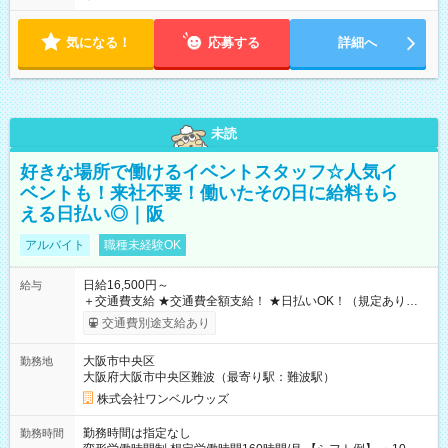
気になる！
応募する
詳細へ
未読
好きな場所で働けるイベントスタッフ☆人気イ
ベントも！来社不要！働いたその日に給料もら
える日払い◎｜阪
アルバイト
職種未経験OK
日給16,500円～
給与
＋交通費支給 ★交通費全額支給！ ★日払いOK！（規定あり） ┗
働いたその日に現金GET♪ お仕事後はコンビニATMから 日払
交通費別途支給あり
い分を引き落とせます！ 【試用期間】試用期間なし
大阪市中央区
勤務地
大阪府大阪市中央区難波（最寄り駅：難波駅）
株式会社ワンベルウッズ
勤務時間は指定なし
勤務時間