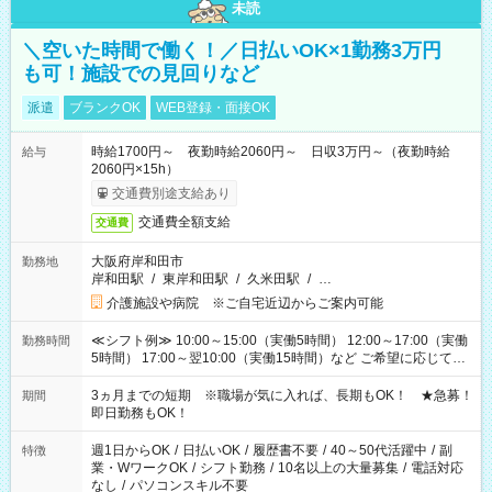
未読
＼空いた時間で働く！／日払いOK×1勤務3万円
も可！施設での見回りなど
派遣
ブランクOK
WEB登録・面接OK
時給1700円～ 夜勤時給2060円～ 日収3万円～（夜勤時給
給与
2060円×15h）
交通費別途支給あり
交通費全額支給
交通費
大阪府岸和田市
勤務地
岸和田駅
/
東岸和田駅
/
久米田駅
/
…
介護施設や病院 ※ご自宅近辺からご案内可能
≪シフト例≫ 10:00～15:00（実働5時間） 12:00～17:00（実働
勤務時間
5時間） 17:00～翌10:00（実働15時間）など ご希望に応じて、
働く時間は調整できます！ お気軽に担当へ相談ください！
3ヵ月までの短期 ※職場が気に入れば、長期もOK！ ★急募！
期間
即日勤務もOK！
週1日からOK
/
日払いOK
/
履歴書不要
/
40～50代活躍中
/
副
特徴
業・WワークOK
/
シフト勤務
/
10名以上の大量募集
/
電話対応
なし
/
パソコンスキル不要