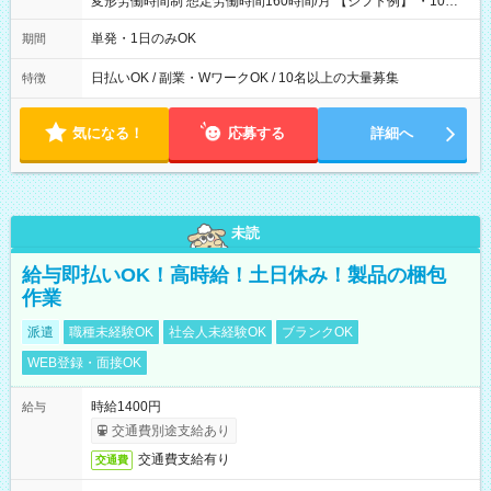
変形労働時間制 想定労働時間160時間/月 【シフト例】 ・10：
00～20：00
単発・1日のみOK
期間
日払いOK / 副業・WワークOK / 10名以上の大量募集
特徴
気になる！
応募する
詳細へ
未読
給与即払いOK！高時給！土日休み！製品の梱包
作業
派遣
職種未経験OK
社会人未経験OK
ブランクOK
WEB登録・面接OK
時給1400円
給与
交通費別途支給あり
交通費支給有り
交通費