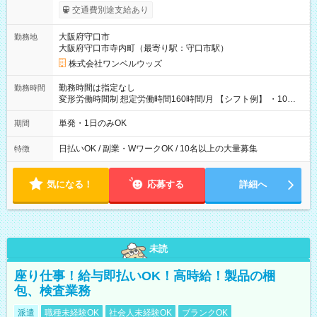
働いたその日に現金GET♪ お仕事後はコンビニATMから 日払
交通費別途支給あり
い分を引き落とせます！ 【試用期間】試用期間なし
大阪府守口市
勤務地
大阪府守口市寺内町（最寄り駅：守口市駅）
株式会社ワンベルウッズ
勤務時間は指定なし
勤務時間
変形労働時間制 想定労働時間160時間/月 【シフト例】 ・10：
00～20：00
単発・1日のみOK
期間
日払いOK / 副業・WワークOK / 10名以上の大量募集
特徴
気になる！
応募する
詳細へ
未読
座り仕事！給与即払いOK！高時給！製品の梱
包、検査業務
派遣
職種未経験OK
社会人未経験OK
ブランクOK