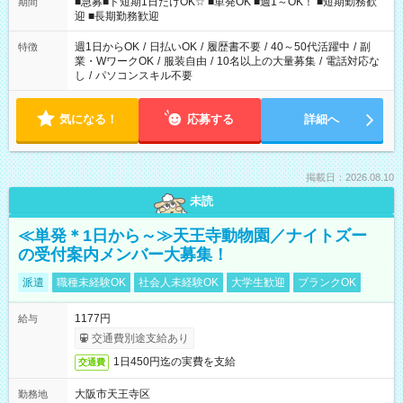
時/9-17時/9-18時/10-18時/11-21時/18-22時/20-翌4時/21-翌5
■急募■ド短期1日だけOK☆ ■単発OK ■週1～OK！ ■短期勤務歓
期間
時/22-翌6時/0-翌8時 ご自身のご都合で選んで頂ける完全自由シ
迎 ■長期勤務歓迎
フト！
週1日からOK
/
日払いOK
/
履歴書不要
/
40～50代活躍中
/
副
特徴
業・WワークOK
/
服装自由
/
10名以上の大量募集
/
電話対応な
し
/
パソコンスキル不要
気になる！
応募する
詳細へ
掲載日：2026.08.10
未読
≪単発＊1日から～≫天王寺動物園／ナイトズー
の受付案内メンバー大募集！
派遣
職種未経験OK
社会人未経験OK
大学生歓迎
ブランクOK
1177円
給与
交通費別途支給あり
1日450円迄の実費を支給
交通費
大阪市天王寺区
勤務地