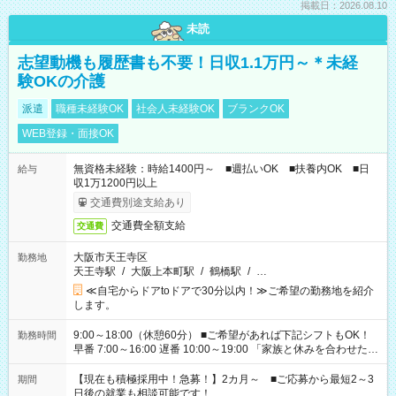
掲載日：2026.08.10
未読
志望動機も履歴書も不要！日収1.1万円～＊未経
験OKの介護
派遣
職種未経験OK
社会人未経験OK
ブランクOK
WEB登録・面接OK
無資格未経験：時給1400円～ ■週払いOK ■扶養内OK ■日
給与
収1万1200円以上
交通費別途支給あり
交通費全額支給
交通費
大阪市天王寺区
勤務地
天王寺駅
/
大阪上本町駅
/
鶴橋駅
/
…
≪自宅からドアtoドアで30分以内！≫ご希望の勤務地を紹介
します。
9:00～18:00（休憩60分） ■ご希望があれば下記シフトもOK！
勤務時間
早番 7:00～16:00 遅番 10:00～19:00 「家族と休みを合わせた
い」 「余裕を持って夕飯の準備がしたい」 「できれば残業はし
たくない」 など、ご希望を教えてくださいね。 ※Wワーク希望
【現在も積極採用中！急募！】2カ月～ ■ご応募から最短2～3
期間
の方へ 今ご覧のお仕事で希望する勤務時間と、もう1つのお仕事
日後の就業も相談可能です！