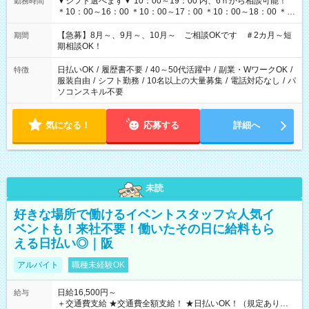
▼シフト選べます▼ 10：00～19：00 内、6ｈから相談可能！
勤務時間
＊10：00～16：00 ＊10：00～17：00 ＊10：00～18：00 ＊
11：00～19：00 ＊12：00～19：00 ＊13：00～19：00
【急募】8月～、9月～、10月～ ご相談OKです ＃2カ月～短
期間
期相談OK！
日払いOK
/
履歴書不要
/
40～50代活躍中
/
副業・WワークOK
/
特徴
服装自由
/
シフト勤務
/
10名以上の大量募集
/
電話対応なし
/
パ
ソコンスキル不要
気になる！
応募する
詳細へ
未読
好きな場所で働けるイベントスタッフ☆人気イ
ベントも！来社不要！働いたその日に給料もら
える日払い◎｜阪
アルバイト
職種未経験OK
日給16,500円～
給与
＋交通費支給 ★交通費全額支給！ ★日払いOK！（規定あり） ┗