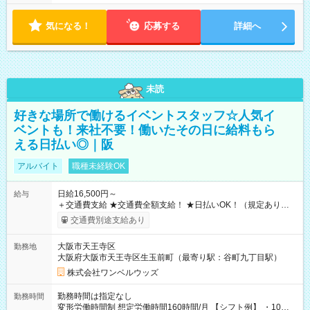
気になる！
応募する
詳細へ
未読
好きな場所で働けるイベントスタッフ☆人気イ
ベントも！来社不要！働いたその日に給料もら
える日払い◎｜阪
アルバイト
職種未経験OK
日給16,500円～
給与
＋交通費支給 ★交通費全額支給！ ★日払いOK！（規定あり） ┗
働いたその日に現金GET♪ お仕事後はコンビニATMから 日払
交通費別途支給あり
い分を引き落とせます！ 【試用期間】試用期間なし
大阪市天王寺区
勤務地
大阪府大阪市天王寺区生玉前町（最寄り駅：谷町九丁目駅）
株式会社ワンベルウッズ
勤務時間は指定なし
勤務時間
変形労働時間制 想定労働時間160時間/月 【シフト例】 ・10：