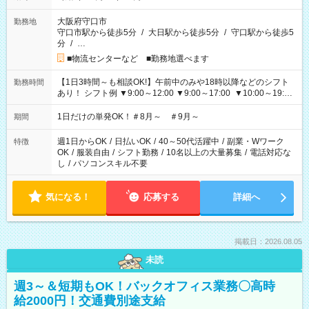
大阪府守口市
勤務地
守口市駅から徒歩5分
/
大日駅から徒歩5分
/
守口駅から徒歩5
分
/
…
■物流センターなど ■勤務地選べます
【1日3時間～も相談OK!】午前中のみや18時以降などのシフト
勤務時間
あり！ シフト例 ▼9:00～12:00 ▼9:00～17:00 ▼10:00～19:00
▼18:00～21:00
1日だけの単発OK！＃8月～ ＃9月～
期間
週1日からOK
/
日払いOK
/
40～50代活躍中
/
副業・Wワーク
特徴
OK
/
服装自由
/
シフト勤務
/
10名以上の大量募集
/
電話対応な
し
/
パソコンスキル不要
気になる！
応募する
詳細へ
掲載日：2026.08.05
未読
週3～＆短期もOK！バックオフィス業務〇高時
給2000円！交通費別途支給