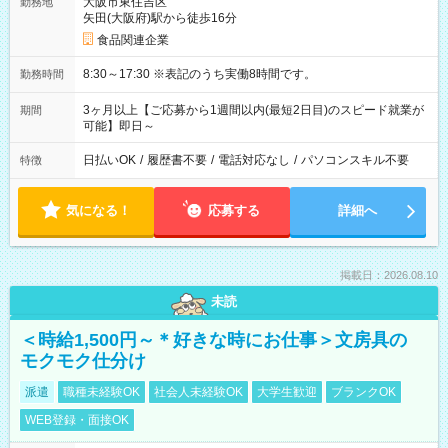
大阪市東住吉区
勤務地
矢田(大阪府)駅から徒歩16分
食品関連企業
8:30～17:30 ※表記のうち実働8時間です。
勤務時間
3ヶ月以上【ご応募から1週間以内(最短2日目)のスピード就業が
期間
可能】即日～
日払いOK
/
履歴書不要
/
電話対応なし
/
パソコンスキル不要
特徴
気になる！
応募する
詳細へ
掲載日：2026.08.10
未読
＜時給1,500円～＊好きな時にお仕事＞文房具の
モクモク仕分け
派遣
職種未経験OK
社会人未経験OK
大学生歓迎
ブランクOK
WEB登録・面接OK