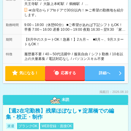
天王寺駅
/
大阪上本町駅
/
鶴橋駅
/
…
≪自宅からドアtoドアで30分以内！≫ご希望の勤務地を紹介
します。
9:00～18:00（休憩60分） ■ご希望があれば下記シフトもOK！
勤務時間
早番 7:00～16:00 遅番 10:00～19:00 夜勤 16:30～翌9:30 「家族
と休みを合わせたい」 「余裕を持って夕飯の準備がしたい」
「できれば残業はしたくない」 など、ご希望を教えてください
【8月中のスタートOK！急募！】2カ月～ ■8月～、9月スター
期間
ね。 ※Wワーク希望の方へ 今ご覧のお仕事で希望する勤務時間
トもOK！
と、もう1つのお仕事の勤務時間。 合計で週40時間を超える場
合は応募できません。
履歴書不要
/
40～50代活躍中
/
服装自由
/
シフト勤務
/
10名以
特徴
上の大量募集
/
電話対応なし
/
パソコンスキル不要
気になる！
応募する
詳細へ
掲載日：2026.08.10
未読
【週2在宅勤務】残業ほぼなし▼淀屋橋での編
集・校正・制作
派遣
ブランクOK
WEB登録・面接OK