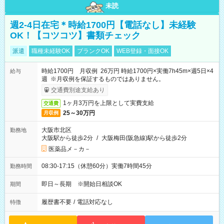
未読
週2-4日在宅＊時給1700円【電話なし】未経験
OK！【コツコツ】書類チェック
派遣
職種未経験OK
ブランクOK
WEB登録・面接OK
時給1700円 月収例 26万円 時給1700円×実働7h45m×週5日×4
給与
週 ※月収例を保証するものではありません。
交通費別途支給あり
1ヶ月3万円を上限として実費支給
交通費
25～30万円
月収例
大阪市北区
勤務地
大阪駅から徒歩2分
/
大阪梅田(阪急線)駅から徒歩2分
医薬品メ－カ－
08:30-17:15（休憩60分）実働7時間45分
勤務時間
即日～長期 ※開始日相談OK
期間
履歴書不要
/
電話対応なし
特徴