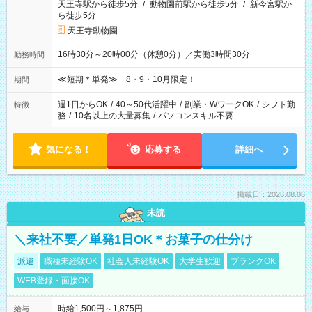
天王寺駅から徒歩5分
/
動物園前駅から徒歩5分
/
新今宮駅か
ら徒歩5分
天王寺動物園
16時30分～20時00分（休憩0分）／実働3時間30分
勤務時間
≪短期＊単発≫ 8・9・10月限定！
期間
週1日からOK
/
40～50代活躍中
/
副業・WワークOK
/
シフト勤
特徴
務
/
10名以上の大量募集
/
パソコンスキル不要
気になる！
応募する
詳細へ
掲載日：2026.08.06
未読
＼来社不要／単発1日OK＊お菓子の仕分け
派遣
職種未経験OK
社会人未経験OK
大学生歓迎
ブランクOK
WEB登録・面接OK
時給1,500円～1,875円
給与