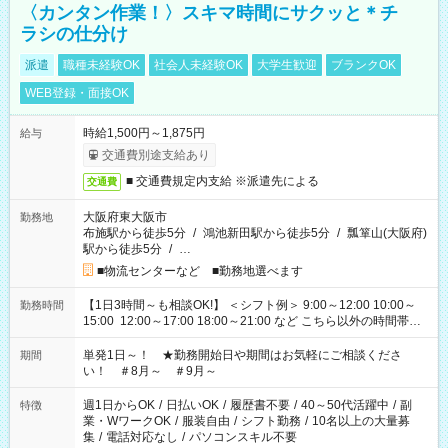
〈カンタン作業！〉スキマ時間にサクッと＊チ
ラシの仕分け
派遣
職種未経験OK
社会人未経験OK
大学生歓迎
ブランクOK
WEB登録・面接OK
時給1,500円～1,875円
給与
交通費別途支給あり
■ 交通費規定内支給 ※派遣先による
交通費
大阪府東大阪市
勤務地
布施駅から徒歩5分
/
鴻池新田駅から徒歩5分
/
瓢箪山(大阪府)
駅から徒歩5分
/
…
■物流センターなど ■勤務地選べます
【1日3時間～も相談OK!】 ＜シフト例＞ 9:00～12:00 10:00～
勤務時間
15:00 12:00～17:00 18:00～21:00 など こちら以外の時間帯も
お気軽にご相談ください！
単発1日～！ ★勤務開始日や期間はお気軽にご相談くださ
期間
い！ ＃8月～ ＃9月～
週1日からOK
/
日払いOK
/
履歴書不要
/
40～50代活躍中
/
副
特徴
業・WワークOK
/
服装自由
/
シフト勤務
/
10名以上の大量募
集
/
電話対応なし
/
パソコンスキル不要