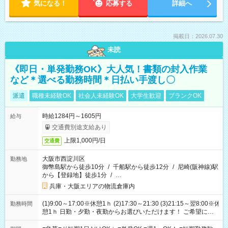
気になる！
応募する
詳細へ
掲載日：2026.07.30
未読
《即日・単発勤務OK》大人気！書類の封入作業
など＊選べる勤務時間＊日払い手渡し〇
派遣
職種未経験OK
社会人未経験OK
大学生歓迎
ブランクOK
時給1284円～1605円
給与
交通費別途支給あり
上限1,000円/日
交通費
大阪市西淀川区
勤務地
御幣島駅から徒歩10分
/
千船駅から徒歩12分
/
尼崎(阪神線)駅
から【登録地】徒歩1分
/
…
兵庫・大阪エリアの物流倉庫内
(1)9:00～17:00※休憩1ｈ (2)17:30～21:30 (3)21:15～翌8:00※休
勤務時間
憩1ｈ 日勤・夕勤・夜勤からお選びいただけます！ ご希望に合
わせて働けるお仕事です(*^^*) 【その他選べる勤務時間】 8-17