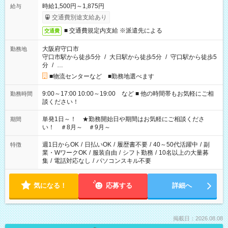
時給1,500円～1,875円
給与
交通費別途支給あり
■ 交通費規定内支給 ※派遣先による
交通費
大阪府守口市
勤務地
守口市駅から徒歩5分
/
大日駅から徒歩5分
/
守口駅から徒歩5
分
/
…
■物流センターなど ■勤務地選べます
9:00～17:00 10:00～19:00 など ■ 他の時間帯もお気軽にご相
勤務時間
談ください！
単発1日～！ ★勤務開始日や期間はお気軽にご相談くださ
期間
い！ ＃8月～ ＃9月～
週1日からOK
/
日払いOK
/
履歴書不要
/
40～50代活躍中
/
副
特徴
業・WワークOK
/
服装自由
/
シフト勤務
/
10名以上の大量募
集
/
電話対応なし
/
パソコンスキル不要
気になる！
応募する
詳細へ
掲載日：2026.08.08