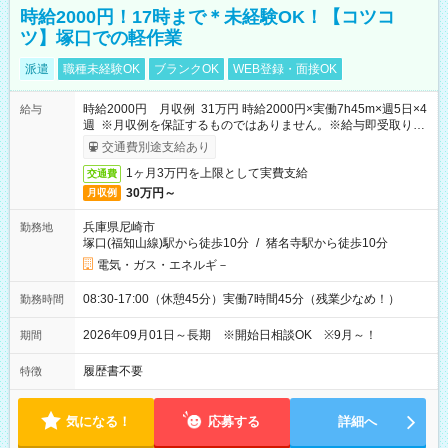
時給2000円！17時まで＊未経験OK！【コツコ
ツ】塚口での軽作業
派遣
職種未経験OK
ブランクOK
WEB登録・面接OK
時給2000円 月収例 31万円 時給2000円×実働7h45m×週5日×4
給与
週 ※月収例を保証するものではありません。※給与即受取りサ
ービス利用可（利用条件有）
交通費別途支給あり
1ヶ月3万円を上限として実費支給
交通費
30万円～
月収例
兵庫県尼崎市
勤務地
塚口(福知山線)駅から徒歩10分
/
猪名寺駅から徒歩10分
電気・ガス・エネルギ－
08:30-17:00（休憩45分）実働7時間45分（残業少なめ！）
勤務時間
2026年09月01日～長期 ※開始日相談OK ※9月～！
期間
履歴書不要
特徴
気になる！
応募する
詳細へ