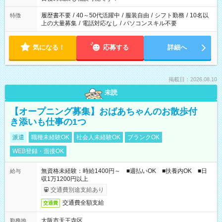
の勤務時間。 合計で週40時間を超える場合は応募できません。
履歴書不要
/
40～50代活躍中
/
服装自由
/
シフト勤務
/
10名以
特徴
上の大量募集
/
電話対応なし
/
パソコンスキル不要
気になる！
応募する
詳細へ
掲載日：2026.08.10
未読
【オープニング募集】おばあちゃんのお散歩付
き添いも仕事の1つ
派遣
職種未経験OK
社会人未経験OK
ブランクOK
WEB登録・面接OK
無資格未経験：時給1400円～ ■週払いOK ■扶養内OK ■日
給与
収1万1200円以上
交通費別途支給あり
交通費全額支給
交通費
大阪市天王寺区
勤務地