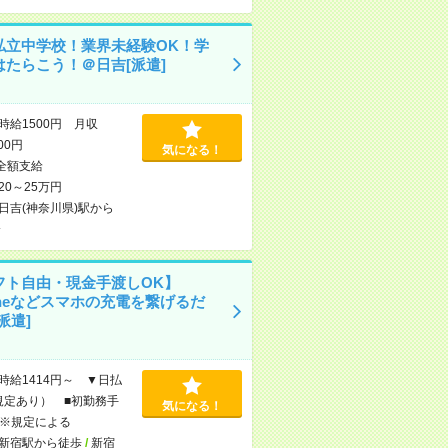
私立中学校！業界未経験OK！学
はたらこう！＠日吉[派遣]
時給1500円 月収
000円
気になる！
全額支給
20～25万円
日吉(神奈川県)駅から
分
フト自由・現金手渡しOK】
oneなどスマホの充電を繋げるだ
派遣]
時給1414円～ ▼日払
規定あり） ■初勤務手
気になる！
※規定による
新宿駅から徒歩
/
新宿