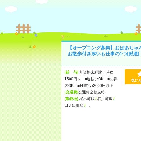
【オープニング募集】おばあちゃ
お散歩付き添いも仕事の1つ[派遣]
[給 与]
無資格未経験：時給
1500円～ ■週払いOK ■扶養
気に
内OK ■日収1万2000円以上
[交通費]
交通費全額支給
[勤務地]
桜木町駅
/
石川町駅
/
日ノ出町駅
/
…