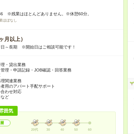
16:36 ※残業はほとんどありません。※休憩60分。
業ほぼなし
ヶ月以上）
即日～長期 ※開始日はご相談可能です！
の管理・貸出業務
管理・申請記録・JOB確認・回答業務
算
処理関連業務
任者用のアパート手配サポート
い合わせ対応
対など
雰囲気
層
20代
30
40
50
60