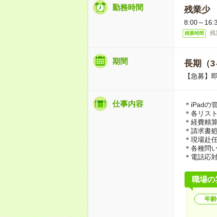
勤務時間
残業少
8:00～
残
残業時間
期間
長期（3
【急募】
仕事内容
＊iPad
＊各リスト
＊経費精
＊請求書
＊現場赴
＊各種問
＊電話応
職場の
年齢