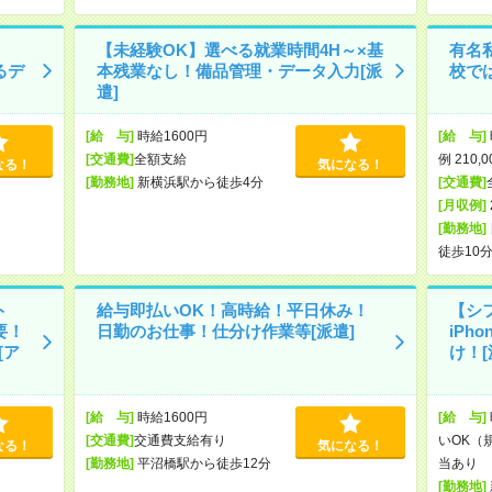
【未経験OK】選べる就業時間4H～×基
有名
るデ
本残業なし！備品管理・データ入力[派
校で
遣]
[給 与]
時給1600円
[給 与]
[交通費]
全額支給
例 210,
なる！
気になる！
[勤務地]
新横浜駅から徒歩4分
[交通費]
[月収例]
[勤務地]
徒歩10
ト
給与即払いOK！高時給！平日休み！
【シ
要！
日勤のお仕事！仕分け作業等[派遣]
iPh
[ア
け！[
[給 与]
時給1600円
[給 与]
[交通費]
交通費支給有り
いOK（
なる！
気になる！
[勤務地]
平沼橋駅から徒歩12分
当あり 
[勤務地]