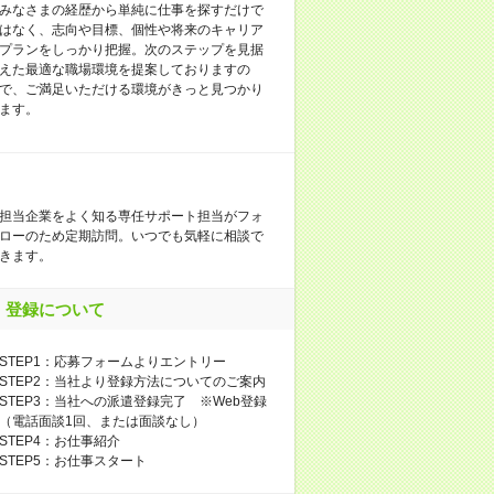
みなさまの経歴から単純に仕事を探すだけで
はなく、志向や目標、個性や将来のキャリア
プランをしっかり把握。次のステップを見据
えた最適な職場環境を提案しておりますの
で、ご満足いただける環境がきっと見つかり
ます。
担当企業をよく知る専任サポート担当がフォ
ローのため定期訪問。いつでも気軽に相談で
きます。
登録について
STEP1：応募フォームよりエントリー
STEP2：当社より登録方法についてのご案内
STEP3：当社への派遣登録完了 ※Web登録
（電話面談1回、または面談なし）
STEP4：お仕事紹介
STEP5：お仕事スタート