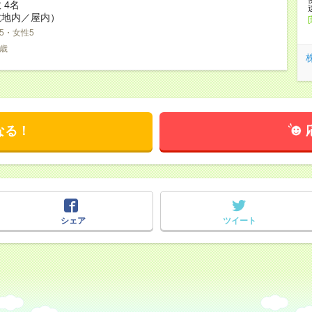
 4名
敷地内／屋内）
5・女性5
3歳
なる！
シェア
ツイート