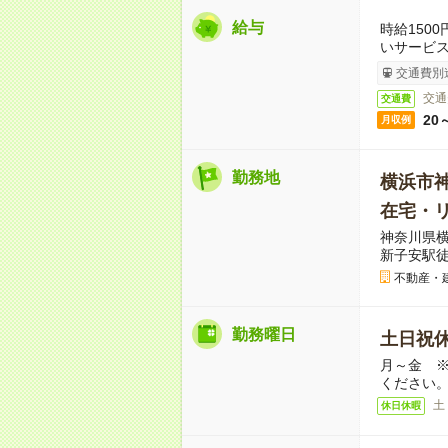
給与
時給150
いサービ
交通費別
交通
交通費
20
月収例
勤務地
横浜市
在宅・
神奈川県横
新子安駅徒
不動産・
勤務曜日
土日祝
月～金 
ください
土
休日休暇