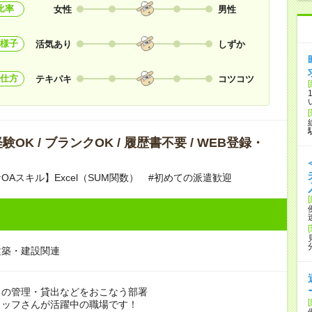
比率
女性
男性
様子
活気あり
しずか
仕方
テキパキ
コツコツ
OK / ブランクOK / 履歴書不要 / WEB登録・
OAスキル】Excel（SUM関数） #初めての派遣歓迎
建築・建設関連
ｄの管理・貸出などをおこなう部署
タッフさんが活躍中の職場です！