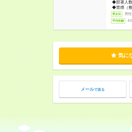
◆部署人数
◆禁煙（
男性
男女比
4
平均年齢
気に
メール
で送る