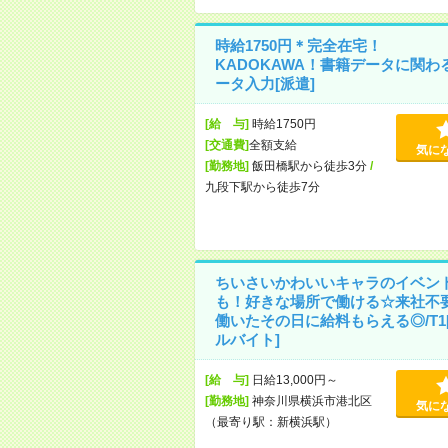
時給1750円＊完全在宅！
KADOKAWA！書籍データに関わ
ータ入力[派遣]
[給 与]
時給1750円
[交通費]
全額支給
気に
[勤務地]
飯田橋駅から徒歩3分
/
九段下駅から徒歩7分
ちいさいかわいいキャラのイベン
も！好きな場所で働ける☆来社不
働いたその日に給料もらえる◎/T1
ルバイト]
[給 与]
日給13,000円～
[勤務地]
神奈川県横浜市港北区
気に
（最寄り駅：新横浜駅）