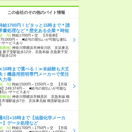
この会社のその他のバイト情報
時給1700円！ピタッと15時まで＊請
求書処理など＊歴史ある企業＊時短
[給 与]
時給1700円＋交 【月収例】
170,000円～ ■給与の前払いが可能な速払
いサービスあり
[勤務地]
神奈川県横浜市神奈川区 京浜東北
線 新子安駅徒歩12分、京急本線 京急新子安
駅徒歩12分
≪16時まで選べる！≫未経験も大丈
夫！機器用照明専門メーカーで受注
入力等
[給 与]
時給1500円～1550円＋交 【月収
例】249,374円～ ■給与の前払いが可能な
速払いサービスあり
[勤務地]
神奈川県横浜市鶴見区 京急本線 鶴
見市場駅徒歩7分、京浜東北線 鶴見駅徒歩15
分
週4日×16時まで【油脂化学メーカ
ー】データ処理など
[給 与]
時給1700円～1750円＋交 【月収
例】221,000円～ ■給与の前払いが可能な