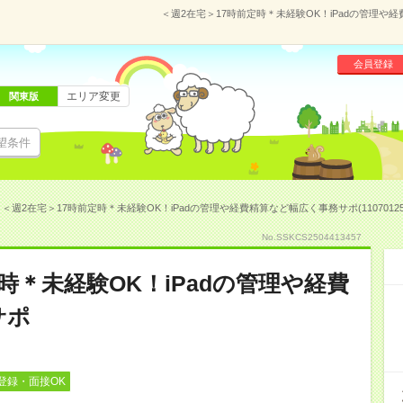
＜週2在宅＞17時前定時＊未経験OK！iPadの管理や経
会員登録
エリア変更
関東版
望条件
＜週2在宅＞17時前定時＊未経験OK！iPadの管理や経費精算など幅広く事務サポ(1107012
No.SSKCS2504413457
時＊未経験OK！iPadの管理や経費
サポ
登録・面接OK