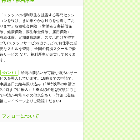
待遇・福利厚生
「スタッフの福利厚生を担当する専門セクシ
ョンを設け、きめ細やかな対応を心掛けてお
ります」各種社会保険 （労働者災害補償保
険、健康保険、厚生年金保険、雇用保険）、
有給休暇、定期健康診断、スマホ向け学習ア
プリ(スタッフサービスぽけっと)でお仕事に必
要なスキルを習得 、全国の提携スクールで優
待サービス など、福利厚生が充実しておりま
す。
給与の前払いが可能な速払いサー
ポイント！
ビスを導入しています。18時までの申請で、
申請当日に給与振り込み（18時以降の申請は
翌9時までに振込）！※承認の勤怠実績に応じ
て申請が可能※その他規定あり（詳細は登録
後にマイページよりご確認ください)
フォローについて