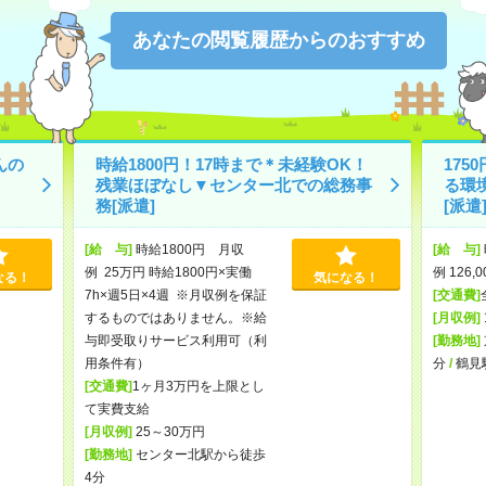
あなたの閲覧履歴からのおすすめ
んの
時給1800円！17時まで＊未経験OK！
17
残業ほぼなし▼センター北での総務事
る環
務[派遣]
[派遣
[給 与]
時給1800円 月収
[給 与]
例 25万円 時給1800円×実働
例 126,
なる！
気になる！
7h×週5日×4週 ※月収例を保証
[交通費]
するものではありません。※給
[月収例]
与即受取りサービス利用可（利
[勤務地]
用条件有）
分
/
鶴見
[交通費]
1ヶ月3万円を上限とし
て実費支給
[月収例]
25～30万円
[勤務地]
センター北駅から徒歩
4分