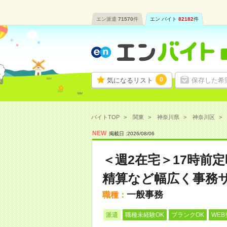
エン派遣
71570
件
エン バイト
82182
件
0
気になるリスト
保存した希
バイトTOP
関東
神奈川県
神奈川区
NEW
掲載日 :
2026
/
08
/
06
＜週2在宅＞17時前定
精算など幅広く事務
一般事務
職種：
派遣
職種未経験OK
ブランクOK
WEB