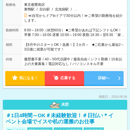
東京都豊島区
勤務地
巣鴨駅
/
目白駅
/
北池袋駅
/
…
≪自宅からドアtoドアで30分以内！≫ご希望の勤務地を紹介
します。
9:00～18:00（休憩60分） ■ご希望があれば下記シフトもOK！
勤務時間
早番 7:00～16:00 遅番 10:00～19:00 夜勤 16:30～翌9:30 「家族
と休みを合わせたい」 「余裕を持って夕飯の準備がしたい」
「できれば残業はしたくない」 など、ご希望を教えてください
【8月中のスタートOK！急募！】2カ月～ ■ご応募から最短2～
期間
ね。 ※Wワーク希望の方へ 今ご覧のお仕事で希望する勤務時間
3日後に就業が可能です！
と、もう1つのお仕事の勤務時間。 合計で週40時間を超える場
合は応募できません。
履歴書不要
/
40～50代活躍中
/
服装自由
/
シフト勤務
/
10名以
特徴
上の大量募集
/
電話対応なし
/
パソコンスキル不要
気になる！
応募する
詳細へ
掲載日：2026.08.06
未読
＃1日4時間～OK＃未経験歓迎！＃日払い＊イ
ベント会場でイスや机の運搬のお仕事