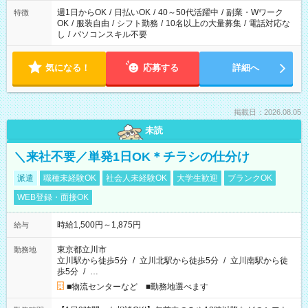
週1日からOK
/
日払いOK
/
40～50代活躍中
/
副業・Wワーク
特徴
OK
/
服装自由
/
シフト勤務
/
10名以上の大量募集
/
電話対応な
し
/
パソコンスキル不要
気になる！
応募する
詳細へ
掲載日：2026.08.05
未読
＼来社不要／単発1日OK＊チラシの仕分け
派遣
職種未経験OK
社会人未経験OK
大学生歓迎
ブランクOK
WEB登録・面接OK
時給1,500円～1,875円
給与
東京都立川市
勤務地
立川駅から徒歩5分
/
立川北駅から徒歩5分
/
立川南駅から徒
歩5分
/
…
■物流センターなど ■勤務地選べます