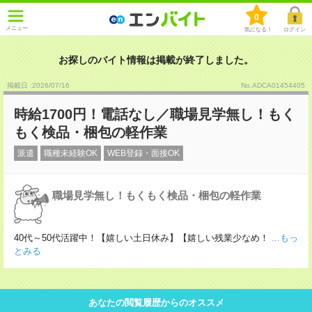
0
メニュー
気になる！
ログイン
お探しのバイト情報は掲載が終了しました。
掲載日 :2026
/
07
/
16
No.ADCA01454405
時給1700円！電話なし／職場見学無し！もく
もく検品・梱包の軽作業
派遣
職種未経験OK
WEB登録・面接OK
職場見学無し！もくもく検品・梱包の軽作業
40代～50代活躍中！【嬉しい土日休み】【嬉しい残業少なめ！
...もっ
とみる
あなたの閲覧履歴からのオススメ