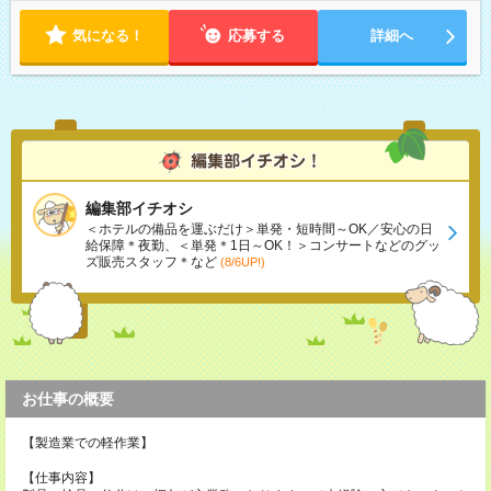
気になる！
応募する
詳細へ
編集部イチオシ
＜ホテルの備品を運ぶだけ＞単発・短時間～OK／安心の日
給保障＊夜勤、＜単発＊1日～OK！＞コンサートなどのグッ
ズ販売スタッフ＊など
(8/6UP!)
お仕事の概要
【製造業での軽作業】
【仕事内容】