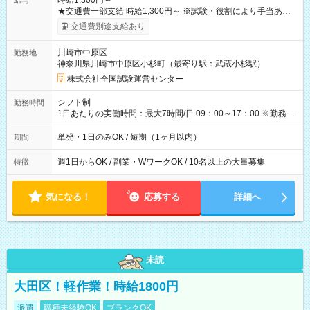
時給1,300円～
給与
★交通費一部支給 時給1,300円～ ※試験・役割により手当あり
※勤務回数により昇給あり 【即給（前払い）オプションあ
交通費別途支給あり
り！】 希望される場合、勤務から1週間ほどで給与の一部を受け
取れます。 ※手数料418円がかかります。 【過去試験日の収入
川崎市中原区
勤務地
例】 ・河合塾模擬試験 8:30～17:30（休憩1時間） 時給1,300円
神奈川県川崎市中原区小杉町（最寄り駅：武蔵小杉駅）
×8時間＝日収10,400円＋交通費 ※当日の役割により時給＋100
円の場合あり ・国家試験 7:00～13:30（休憩なし） 時給1,300
株式会社全国試験運営センター
円（役割手当＋100円）×6時間＝日収8,400円＋交通費 【試用期
間】試用期間なし
シフト制
勤務時間
1日あたりの実働時間：最大7時間/日 09：00～17：00 ※勤務時
間は 試験により異なります。
単発・1日のみOK / 短期（1ヶ月以内）
期間
週1日からOK / 副業・WワークOK / 10名以上の大量募集
特徴
気になる！
応募する
詳細へ
未読
大田区！軽作業！時給1800円
派遣
職種未経験OK
ブランクOK