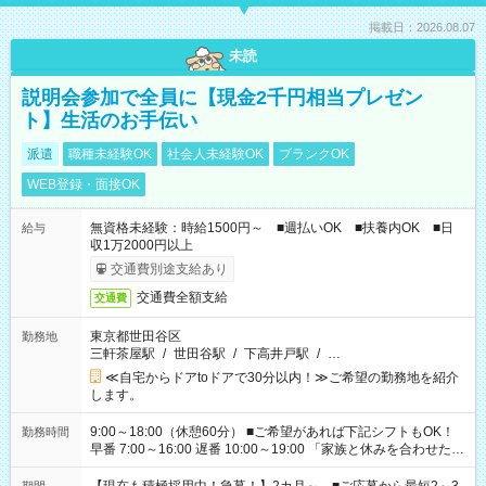
掲載日：2026.08.07
未読
説明会参加で全員に【現金2千円相当プレゼン
ト】生活のお手伝い
派遣
職種未経験OK
社会人未経験OK
ブランクOK
WEB登録・面接OK
無資格未経験：時給1500円～ ■週払いOK ■扶養内OK ■日
給与
収1万2000円以上
交通費別途支給あり
交通費全額支給
交通費
東京都世田谷区
勤務地
三軒茶屋駅
/
世田谷駅
/
下高井戸駅
/
…
≪自宅からドアtoドアで30分以内！≫ご希望の勤務地を紹介
します。
9:00～18:00（休憩60分） ■ご希望があれば下記シフトもOK！
勤務時間
早番 7:00～16:00 遅番 10:00～19:00 「家族と休みを合わせた
い」 「余裕を持って夕飯の準備がしたい」 「できれば残業はし
たくない」 など、ご希望を教えてくださいね。 ※Wワーク希望