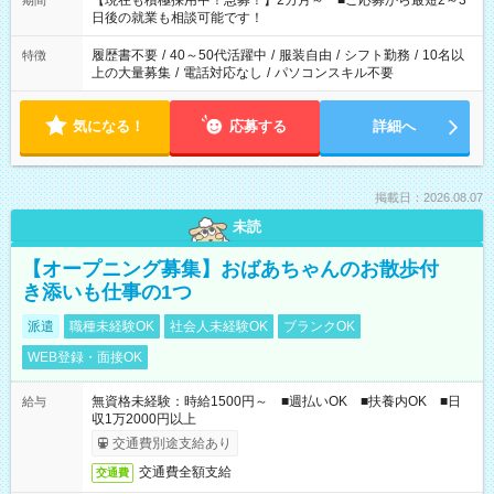
【現在も積極採用中！急募！】2カ月～ ■ご応募から最短2～3
期間
の方へ 今ご覧のお仕事で希望する勤務時間と、もう1つのお仕事
日後の就業も相談可能です！
の勤務時間。 合計で週40時間を超える場合は応募できません。
履歴書不要
/
40～50代活躍中
/
服装自由
/
シフト勤務
/
10名以
特徴
上の大量募集
/
電話対応なし
/
パソコンスキル不要
気になる！
応募する
詳細へ
掲載日：2026.08.07
未読
【オープニング募集】おばあちゃんのお散歩付
き添いも仕事の1つ
派遣
職種未経験OK
社会人未経験OK
ブランクOK
WEB登録・面接OK
無資格未経験：時給1500円～ ■週払いOK ■扶養内OK ■日
給与
収1万2000円以上
交通費別途支給あり
交通費全額支給
交通費