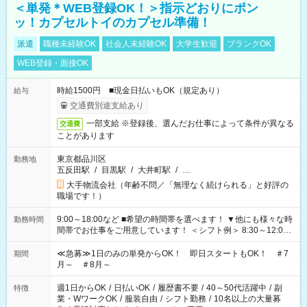
＜単発＊WEB登録OK！＞指示どおりにポン
ッ！カプセルトイのカプセル準備！
派遣
職種未経験OK
社会人未経験OK
大学生歓迎
ブランクOK
WEB登録・面接OK
時給1500円 ■現金日払いもOK（規定あり）
給与
交通費別途支給あり
一部支給 ※登録後、選んだお仕事によって条件が異なる
交通費
ことがあります
東京都品川区
勤務地
五反田駅
/
目黒駅
/
大井町駅
/
…
大手物流会社（年齢不問／「無理なく続けられる」と好評の
職場です！）
9:00～18:00など ■希望の時間帯を選べます！ ▼他にも様々な時
勤務時間
間帯でお仕事をご用意しています！ ＜シフト例＞ 8:30～12:00
17:00～22:00 13:00～22:00 22:00～翌6:00 など
≪急募≫1日のみの単発からOK！ 即日スタートもOK！ ＃7
期間
月～ ＃8月～
週1日からOK
/
日払いOK
/
履歴書不要
/
40～50代活躍中
/
副
特徴
業・WワークOK
/
服装自由
/
シフト勤務
/
10名以上の大量募