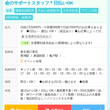
会のサポートスタッフ＊日払いOK
派遣
職種未経験OK
社会人未経験OK
大学生歓迎
ブランクOK
WEB登録・面接OK
日給1万5000円～※実働5時間で日給7000円のお仕事もありま
給与
す ◆日払い・週払いOK！（規定あり）◆お仕事によって日給
も異なります
交通費別途支給あり
交通費別途支給あり(勤務地により異なります)
交通費
東京都江東区
勤務地
豊洲駅
/
東陽町駅
/
亀戸駅
/
…
イベント会場
▼シフト例 ・08：00～19：00 ・09：00～18：00 ・10：00～
勤務時間
17：00 ・13：00～22：00 ・16：00～21：00 など多数！ ※お
仕事により勤務時間が異なります
即日～OK！ ◆お好きな日1日～働けます ◆急募
期間
週1日からOK
/
日払いOK
/
履歴書不要
/
40～50代活躍中
/
副
特徴
業・WワークOK
/
服装自由
/
シフト勤務
/
10名以上の大量募
集
/
電話対応なし
/
パソコンスキル不要