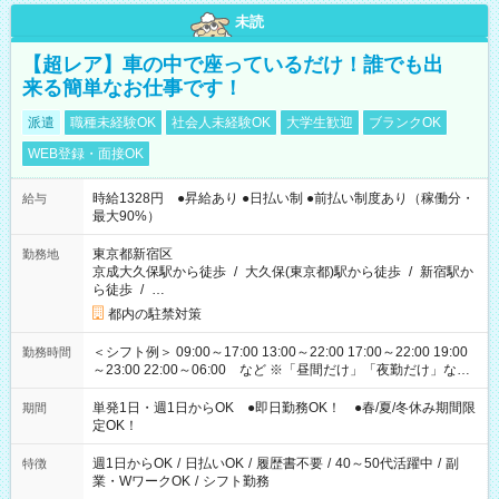
未読
【超レア】車の中で座っているだけ！誰でも出
来る簡単なお仕事です！
派遣
職種未経験OK
社会人未経験OK
大学生歓迎
ブランクOK
WEB登録・面接OK
時給1328円 ●昇給あり ●日払い制 ●前払い制度あり（稼働分・
給与
最大90%）
東京都新宿区
勤務地
京成大久保駅から徒歩
/
大久保(東京都)駅から徒歩
/
新宿駅か
ら徒歩
/
…
都内の駐禁対策
＜シフト例＞ 09:00～17:00 13:00～22:00 17:00～22:00 19:00
勤務時間
～23:00 22:00～06:00 など ※「昼間だけ」「夜勤だけ」など
の希望OK
単発1日・週1日からOK ●即日勤務OK！ ●春/夏/冬休み期間限
期間
定OK！
週1日からOK
/
日払いOK
/
履歴書不要
/
40～50代活躍中
/
副
特徴
業・WワークOK
/
シフト勤務