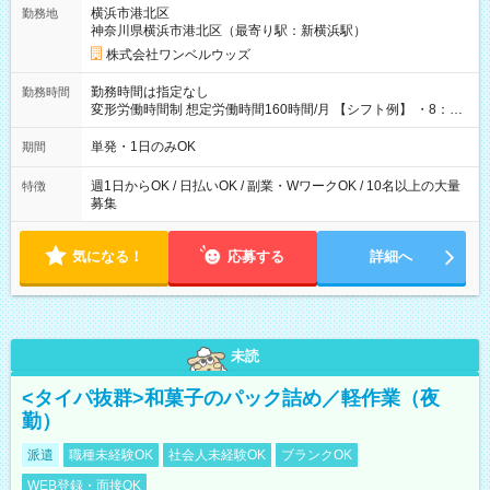
用期間なし
横浜市港北区
勤務地
神奈川県横浜市港北区（最寄り駅：新横浜駅）
株式会社ワンベルウッズ
勤務時間は指定なし
勤務時間
変形労働時間制 想定労働時間160時間/月 【シフト例】 ・8：00
～21：00
単発・1日のみOK
期間
週1日からOK / 日払いOK / 副業・WワークOK / 10名以上の大量
特徴
募集
気になる！
応募する
詳細へ
未読
<タイパ抜群>和菓子のパック詰め／軽作業（夜
勤）
派遣
職種未経験OK
社会人未経験OK
ブランクOK
WEB登録・面接OK