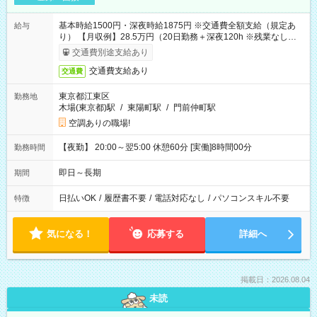
基本時給1500円・深夜時給1875円 ※交通費全額支給（規定あ
給与
り） 【月収例】28.5万円（20日勤務＋深夜120h ※残業なしの場
合）
交通費別途支給あり
交通費支給あり
交通費
東京都江東区
勤務地
木場(東京都)駅
/
東陽町駅
/
門前仲町駅
空調ありの職場!
【夜勤】 20:00～翌5:00 休憩60分 [実働]8時間00分
勤務時間
即日～長期
期間
日払いOK
/
履歴書不要
/
電話対応なし
/
パソコンスキル不要
特徴
気になる！
応募する
詳細へ
掲載日：2026.08.04
未読