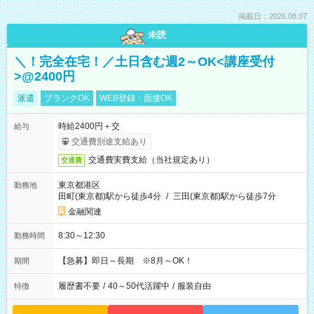
掲載日：2026.08.07
未読
＼！完全在宅！／土日含む週2～OK<講座受付
>@2400円
派遣
ブランクOK
WEB登録・面接OK
時給2400円＋交
給与
交通費別途支給あり
交通費実費支給（当社規定あり）
交通費
東京都港区
勤務地
田町(東京都)駅から徒歩4分
/
三田(東京都)駅から徒歩7分
金融関連
8:30～12:30
勤務時間
【急募】即日～長期 ※8月～OK！
期間
履歴書不要
/
40～50代活躍中
/
服装自由
特徴