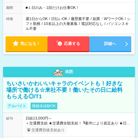
etc ★最短で3時間で5,120円のお仕事から 15時間で2万円近く稼
げるお仕事も！ ご希望のお時間に合わせてご紹介！ ※シフトは
■１日のみ・1回だけお仕事OK！
期間
現場によって異なります。 ※勿論、休憩時間はあるのでご安心
ください！
週1日からOK
/
日払いOK
/
履歴書不要
/
副業・WワークOK
/
シ
特徴
フト勤務
/
10名以上の大量募集
/
電話対応なし
/
パソコンスキ
ル不要
気になる！
応募する
詳細へ
未読
ちいさいかわいいキャラのイベントも！好きな
場所で働ける☆来社不要！働いたその日に給料
もらえる◎/T1
アルバイト
職種未経験OK
日給13,000円～
給与
＋交通費支給 ★交通費全額支給！ ┗案件により規定あり ★日払
いOK！（規定あり） ┗働いたその日に現金GET♪ お仕事後はコ
交通費別途支給あり
ンビニATMから 日払い分を引き落とせます！ 【試用期間】試