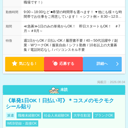
職場です！）
9:00～18:00など ■希望の時間帯を選べます！ ▼他にも様々な時
勤務時間
間帯でお仕事をご用意しています！ ＜シフト例＞ 8:30～12:00
17:00～22:00 13:00～22:00 22:00～翌6:00 など
≪急募≫1日のみの単発からOK！ 即日スタートもOK！ ＃7
期間
月～＃8月～
週1日からOK
/
日払いOK
/
履歴書不要
/
40～50代活躍中
/
副
特徴
業・WワークOK
/
服装自由
/
シフト勤務
/
10名以上の大量募
集
/
電話対応なし
/
パソコンスキル不要
気になる！
応募する
詳細へ
掲載日：2026.08.04
未読
《単発1日OK！日払い可》＊コスメのモクモク
シール貼り
派遣
職種未経験OK
社会人未経験OK
大学生歓迎
ブランクOK
WEB登録・面接OK