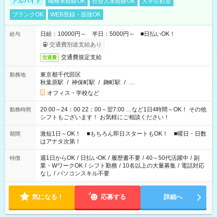
アルバイト
職種未経験OK
社会人未経験OK
大学生歓迎
ブランクOK
WEB登録・面接OK
日給：10000円～ 半日：5000円～ ■日払いOK！
給与
交通費別途支給あり
交通費規定支給
交通費
東京都千代田区
勤務地
秋葉原駅
/
神保町駅
/
麹町駅
/
…
オフィス・学校など
20:00～24：00 22：00～翌7:00 …など1日4時間～OK！ その他
勤務時間
シフトもございます！ お気軽にご相談ください！
激短1日～OK！ ■もちろん即日スタートもOK！ ■曜日・日数
期間
はアナタ次第！
週1日からOK
/
日払いOK
/
履歴書不要
/
40～50代活躍中
/
副
特徴
業・WワークOK
/
シフト勤務
/
10名以上の大量募集
/
電話対応
なし
/
パソコンスキル不要
気になる！
応募する
詳細へ