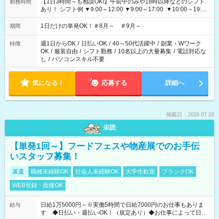
【1日3時間～も相談OK!】午前中のみや18時以降などのシフト
勤務時間
あり！ シフト例 ▼9:00～12:00 ▼9:00～17:00 ▼10:00～19:00
▼18:00～21:00
1日だけの単発OK！＃8月～ ＃9月～
期間
週1日からOK
/
日払いOK
/
40～50代活躍中
/
副業・Wワーク
特徴
OK
/
服装自由
/
シフト勤務
/
10名以上の大量募集
/
電話対応な
し
/
パソコンスキル不要
気になる！
応募する
詳細へ
掲載日：2026.07.28
未読
【単発1回～】フードフェスや物産展でのお手伝
いスタッフ募集！
派遣
職種未経験OK
社会人未経験OK
大学生歓迎
ブランクOK
WEB登録・面接OK
日給1万5000円～※実働5時間で日給7000円のお仕事もありま
給与
す ◆日払い・週払いOK！（規定あり）◆お仕事によって日給