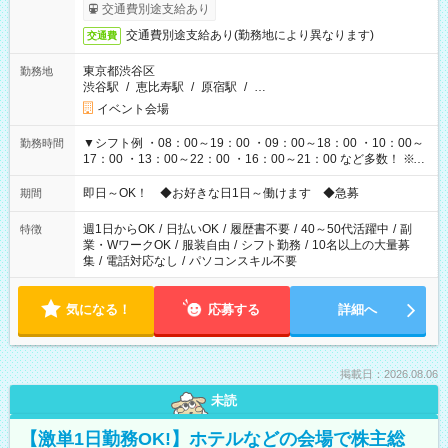
も異なります
交通費別途支給あり
交通費別途支給あり(勤務地により異なります)
交通費
東京都渋谷区
勤務地
渋谷駅
/
恵比寿駅
/
原宿駅
/
…
イベント会場
▼シフト例 ・08：00～19：00 ・09：00～18：00 ・10：00～
勤務時間
17：00 ・13：00～22：00 ・16：00～21：00 など多数！ ※お
仕事により勤務時間が異なります
即日～OK！ ◆お好きな日1日～働けます ◆急募
期間
週1日からOK
/
日払いOK
/
履歴書不要
/
40～50代活躍中
/
副
特徴
業・WワークOK
/
服装自由
/
シフト勤務
/
10名以上の大量募
集
/
電話対応なし
/
パソコンスキル不要
気になる！
応募する
詳細へ
掲載日：2026.08.06
未読
【激単1日勤務OK!】ホテルなどの会場で株主総