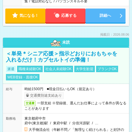
集
/
電話対応なし
/
パソコンスキル不要
気になる！
応募する
詳細へ
掲載日：2026.08.06
未読
＜単発＊シニア応援＞指示どおりにおもちゃを
入れるだけ！カプセルトイの準備！
派遣
職種未経験OK
社会人未経験OK
大学生歓迎
ブランクOK
WEB登録・面接OK
時給1500円 ■現金日払いもOK（規定あり）
給与
交通費別途支給あり
一部支給 ※登録後、選んだお仕事によって条件が異なる
交通費
ことがあります
東京都府中市
勤務地
府中(東京都)駅
/
東府中駅
/
分倍河原駅
/
…
大手物流会社（年齢不問／「無理なく続けられる」と好評の