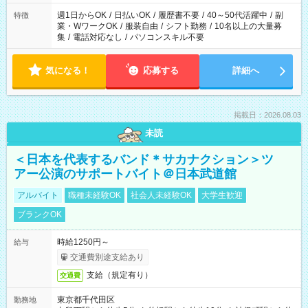
週1日からOK
/
日払いOK
/
履歴書不要
/
40～50代活躍中
/
副
特徴
業・WワークOK
/
服装自由
/
シフト勤務
/
10名以上の大量募
集
/
電話対応なし
/
パソコンスキル不要
気になる！
応募する
詳細へ
掲載日：2026.08.03
未読
＜日本を代表するバンド＊サカナクション＞ツ
アー公演のサポートバイト＠日本武道館
アルバイト
職種未経験OK
社会人未経験OK
大学生歓迎
ブランクOK
時給1250円～
給与
交通費別途支給あり
支給（規定有り）
交通費
東京都千代田区
勤務地