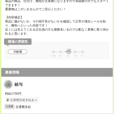
製品の検品、仕分け、梱包が主業務になりますので未経験の方でもスタート
できます！
重量物はございませんのでご安心ください！
【内容補足】
商品に傷がないか、その他不良がないかを確認して正常の場合シールを貼
り、梱包へといった内容です！
近くには支えてくれる正社員の方も複数名いるので心配なく業務に取り掛か
れると思います。
職場の雰囲気
年齢層
20代
30
40
50
60
募集情報
給与
時給1700円
交通費別途支給あり
交通費支給
交通費