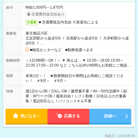
時給1,500円～1,875円
給与
交通費別途支給あり
■ 交通費規定内支給 ※派遣先による
交通費
東京都品川区
勤務地
五反田駅から徒歩5分
/
目黒駅から徒歩5分
/
大井町駅から徒
歩5分
/
…
■物流センターなど ■勤務地選べます
＜1日3時間～OK！＞ ▼ 例えば… ▼ 15:00～18:00 15:00～
勤務時間
22:00 17:00～22:00 など こちら以外の時間もお気軽にご相談く
ださい！
単発1日～！ ★勤務開始日や期間はお気軽にご相談くださ
期間
い！ ＃8月～ ＃9月～
週1日からOK
/
日払いOK
/
履歴書不要
/
40～50代活躍中
/
副
特徴
業・WワークOK
/
服装自由
/
シフト勤務
/
10名以上の大量募
集
/
電話対応なし
/
パソコンスキル不要
気になる！
応募する
詳細へ
掲載日：2026.08.05