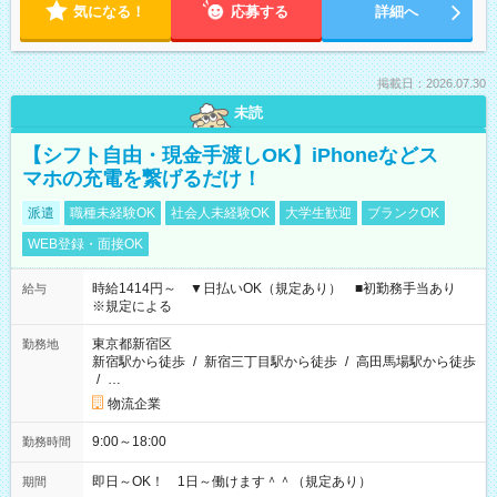
気になる！
応募する
詳細へ
掲載日：2026.07.30
未読
【シフト自由・現金手渡しOK】iPhoneなどス
マホの充電を繋げるだけ！
派遣
職種未経験OK
社会人未経験OK
大学生歓迎
ブランクOK
WEB登録・面接OK
時給1414円～ ▼日払いOK（規定あり） ■初勤務手当あり
給与
※規定による
東京都新宿区
勤務地
新宿駅から徒歩
/
新宿三丁目駅から徒歩
/
高田馬場駅から徒歩
/
…
物流企業
9:00～18:00
勤務時間
即日～OK！ 1日～働けます＾＾（規定あり）
期間