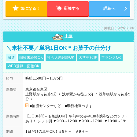
気になる！
応募する
詳細へ
掲載日：2026.08.06
未読
＼来社不要／単発1日OK＊お菓子の仕分け
派遣
職種未経験OK
社会人未経験OK
大学生歓迎
ブランクOK
WEB登録・面接OK
時給1,500円～1,875円
給与
東京都台東区
勤務地
上野駅から徒歩5分
/
浅草駅から徒歩5分
/
浅草橋駅から徒歩5
分
/
…
■物流センターなど ■勤務地選べます
【1日3時間～も相談OK!】午前中のみや18時以降などのシフト
勤務時間
あり！ シフト例 ▼9:00～12:00 ▼9:00～17:00 ▼10:00～19:00
▼18:00～21:00
1日だけの単発OK！＃8月～ ＃9月～
期間