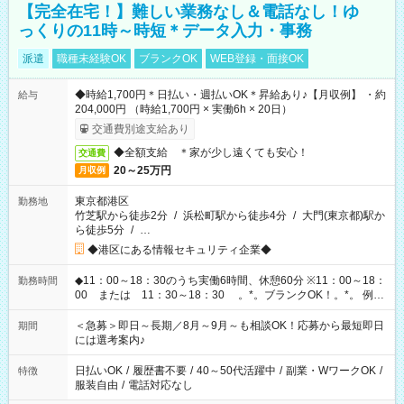
【完全在宅！】難しい業務なし＆電話なし！ゆ
っくりの11時～時短＊データ入力・事務
派遣
職種未経験OK
ブランクOK
WEB登録・面接OK
◆時給1,700円＊日払い・週払いOK＊昇給あり♪【月収例】 ・約
給与
204,000円 （時給1,700円 × 実働6h × 20日）
交通費別途支給あり
◆全額支給 ＊家が少し遠くても安心！
交通費
20～25万円
月収例
東京都港区
勤務地
竹芝駅から徒歩2分
/
浜松町駅から徒歩4分
/
大門(東京都)駅か
ら徒歩5分
/
…
◆港区にある情報セキュリティ企業◆
◆11：00～18：30のうち実働6時間、休憩60分 ※11：00～18：
勤務時間
00 または 11：30～18：30 。*。ブランクOK！。*。 例え
ば前職が、 在宅/財団法人/事務/コールセンター/受付/販売/カフェ
スタッフ スイーツ販売/ホテルフロント/化粧品販売/など 様々な
＜急募＞即日～長期／8月～9月～も相談OK！応募から最短即日
期間
業界から入社して活躍されています♪
には選考案内♪
日払いOK
/
履歴書不要
/
40～50代活躍中
/
副業・WワークOK
/
特徴
服装自由
/
電話対応なし