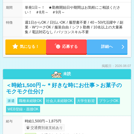
お気軽にご相談ください！
単発1日～！ ★勤務開始日や期間はお気軽にご相談くださ
期間
い！ ＃8月～ ＃9月～
週1日からOK
/
日払いOK
/
履歴書不要
/
40～50代活躍中
/
副
特徴
業・WワークOK
/
服装自由
/
シフト勤務
/
10名以上の大量募
集
/
電話対応なし
/
パソコンスキル不要
気になる！
応募する
詳細へ
掲載日：2026.08.07
未読
＜時給1,500円～＊好きな時にお仕事＞お菓子の
モクモク仕分け
派遣
職種未経験OK
社会人未経験OK
大学生歓迎
ブランクOK
WEB登録・面接OK
時給1,500円～1,875円
給与
交通費別途支給あり