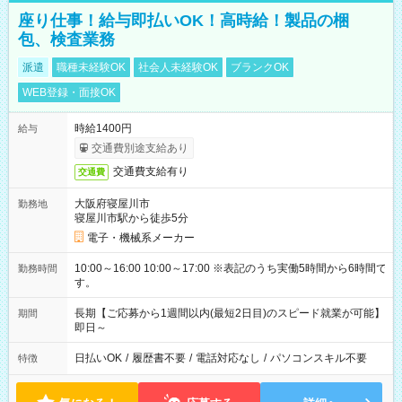
座り仕事！給与即払いOK！高時給！製品の梱
包、検査業務
派遣
職種未経験OK
社会人未経験OK
ブランクOK
WEB登録・面接OK
時給1400円
給与
交通費別途支給あり
交通費支給有り
交通費
大阪府寝屋川市
勤務地
寝屋川市駅から徒歩5分
電子・機械系メーカー
10:00～16:00 10:00～17:00 ※表記のうち実働5時間から6時間で
勤務時間
す。
長期【ご応募から1週間以内(最短2日目)のスピード就業が可能】
期間
即日～
日払いOK
/
履歴書不要
/
電話対応なし
/
パソコンスキル不要
特徴