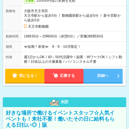
1日450円迄の実費を支給
交通費
大阪市天王寺区
勤務地
天王寺駅から徒歩5分
/
動物園前駅から徒歩5分
/
新今宮駅か
ら徒歩5分
天王寺動物園
16時30分～20時00分（休憩0分）／実働3時間30分
勤務時間
≪短期＊単発≫ 8・9・10月限定！
期間
週1日からOK
/
40～50代活躍中
/
副業・WワークOK
/
シフト勤
特徴
務
/
10名以上の大量募集
/
パソコンスキル不要
気になる！
応募する
詳細へ
未読
好きな場所で働けるイベントスタッフ☆人気イ
ベントも！来社不要！働いたその日に給料もら
える日払い◎｜阪