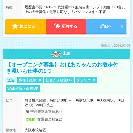
の勤務時間。 合計で週40時間を超える場合は応募できません。
履歴書不要
/
40～50代活躍中
/
服装自由
/
シフト勤務
/
10名以
特徴
上の大量募集
/
電話対応なし
/
パソコンスキル不要
気になる！
応募する
詳細へ
掲載日：2026.08.06
未読
【オープニング募集】おばあちゃんのお散歩付
き添いも仕事の1つ
派遣
職種未経験OK
社会人未経験OK
ブランクOK
WEB登録・面接OK
無資格未経験：時給1400円～ ■週払いOK ■扶養内OK ■日
給与
収1万1200円以上
交通費別途支給あり
交通費全額支給
交通費
大阪市浪速区
勤務地