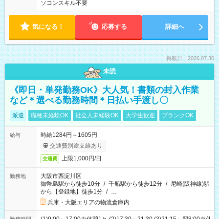
ソコンスキル不要
気になる！
応募する
詳細へ
掲載日：2026.07.30
未読
《即日・単発勤務OK》大人気！書類の封入作業
など＊選べる勤務時間＊日払い手渡し〇
派遣
職種未経験OK
社会人未経験OK
大学生歓迎
ブランクOK
時給1284円～1605円
給与
交通費別途支給あり
上限1,000円/日
交通費
大阪市西淀川区
勤務地
御幣島駅から徒歩10分
/
千船駅から徒歩12分
/
尼崎(阪神線)駅
から【登録地】徒歩1分
/
…
兵庫・大阪エリアの物流倉庫内