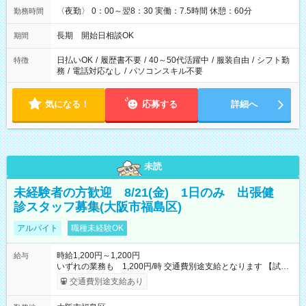
〈夜勤〉 0：00～翌8：30 実働：7.5時間 休憩：60分
勤務時間
長期 開始日相談OK
期間
日払いOK
/
履歴書不要
/
40～50代活躍中
/
服装自由
/
シフト勤
特徴
務
/
電話対応なし
/
パソコンスキル不要
気になる！
応募する
詳細へ
未読
未経験者の方歓迎 8/21(金) 1日のみ 出張健
診スタッフ募集(大阪市福島区)
アルバイト
職種未経験OK
時給1,200円～1,200円
給与
いずれの業務も 1,200円/時 交通費別途支給となります 【試用
期間】試用期間なし
交通費別途支給あり