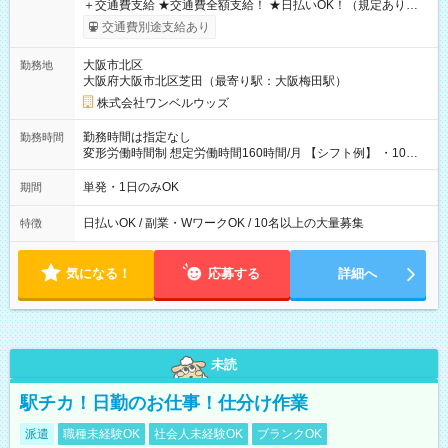
＋交通費支給 ★交通費全額支給！ ★日払いOK！（規定あり） ┗
働いたその日に現金GET♪ お仕事後はコンビニATMから 日払
交通費別途支給あり
い分を引き落とせます！ 【試用期間】試用期間なし
大阪市北区
勤務地
大阪府大阪市北区芝田（最寄り駅：大阪梅田駅）
株式会社ワンベルウッズ
勤務時間は指定なし
勤務時間
変形労働時間制 想定労働時間160時間/月 【シフト例】 ・10：
00～20：00
単発・1日のみOK
期間
日払いOK / 副業・WワークOK / 10名以上の大量募集
特徴
気になる！
応募する
詳細へ
未読
駅チカ！日勤のお仕事！仕分け作業
派遣
職種未経験OK
社会人未経験OK
ブランクOK