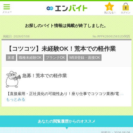
0
メニュー
気になる！
ログイン
お探しのバイト情報は掲載が終了しました。
掲載日 :2026
/
07
/
08
No.RFFK260615831D/関西
【コツコツ】未経験OK！荒本での軽作業
派遣
職種未経験OK
ブランクOK
WEB登録・面接OK
急募！荒本での軽作業
【直接雇用・正社員化の可能性あり！座り仕事でコツコツ業務/電
...
もっとみる
あなたの閲覧履歴からのオススメ
掲載日：2026.08.08