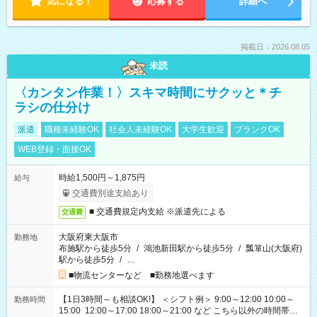
気になる！
応募する
詳細へ
掲載日：2026.08.05
未読
〈カンタン作業！〉スキマ時間にサクッと＊チ
ラシの仕分け
派遣
職種未経験OK
社会人未経験OK
大学生歓迎
ブランクOK
WEB登録・面接OK
時給1,500円～1,875円
給与
交通費別途支給あり
■ 交通費規定内支給 ※派遣先による
交通費
大阪府東大阪市
勤務地
布施駅から徒歩5分
/
鴻池新田駅から徒歩5分
/
瓢箪山(大阪府)
駅から徒歩5分
/
…
■物流センターなど ■勤務地選べます
【1日3時間～も相談OK!】 ＜シフト例＞ 9:00～12:00 10:00～
勤務時間
15:00 12:00～17:00 18:00～21:00 など こちら以外の時間帯も