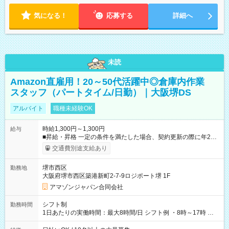
気になる！
応募する
詳細へ
未読
Amazon直雇用！20～50代活躍中◎倉庫内作業
スタッフ（パートタイム/日勤）｜大阪堺DS
アルバイト
職種未経験OK
時給1,300円～1,300円
給与
■昇給・昇格 一定の条件を満たした場合、契約更新の際に年2回
まで昇給の機会があります。 ■正社員登用制度あり ※月末締/翌
交通費別途支給あり
月25日支払い ※時間外手当、別途支給 ※深夜割増賃金 (22:00～
翌5:00までは時給が25%UPします) ☆給与前払い制度有！
堺市西区
勤務地
☆Amazon直雇用で安定して働けます！ 【試用期間】試用期間
大阪府堺市西区築港新町2-7-9ロジポート堺 1F
あり 試用期間の長さ：1週間 雇用形態、給与は本採用時と同じ
です。
アマゾンジャパン合同会社
シフト制
勤務時間
1日あたりの実働時間：最大8時間/日 シフト例 ・8時～17時 ・
12時～21時