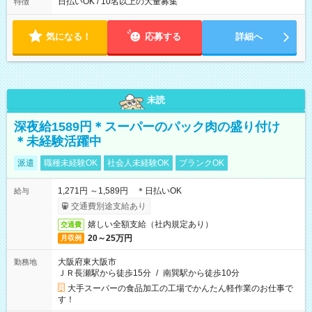
日払いOK / 10名以上の大量募集
特徴
気になる！
応募する
詳細へ
未読
深夜給1589円＊スーパーのパック肉の盛り付け
＊未経験活躍中
派遣
職種未経験OK
社会人未経験OK
ブランクOK
1,271円 ～1,589円 ＊日払いOK
給与
交通費別途支給あり
嬉しい全額支給（社内規定あり）
交通費
20～25万円
月収例
大阪府東大阪市
勤務地
ＪＲ長瀬駅から徒歩15分
/
南巽駅から徒歩10分
大手スーパーの食品加工の工場でかんたん軽作業のお仕事で
す！