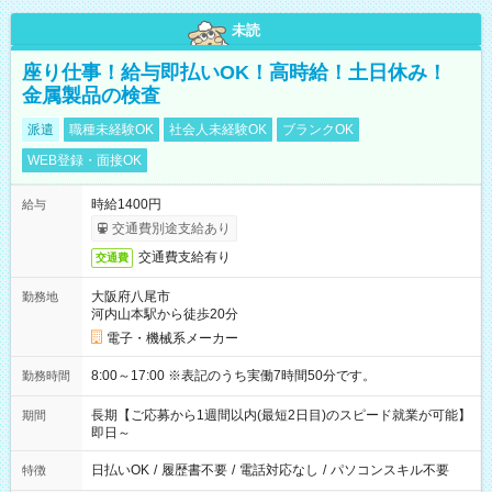
未読
座り仕事！給与即払いOK！高時給！土日休み！
金属製品の検査
派遣
職種未経験OK
社会人未経験OK
ブランクOK
WEB登録・面接OK
時給1400円
給与
交通費別途支給あり
交通費支給有り
交通費
大阪府八尾市
勤務地
河内山本駅から徒歩20分
電子・機械系メーカー
8:00～17:00 ※表記のうち実働7時間50分です。
勤務時間
長期【ご応募から1週間以内(最短2日目)のスピード就業が可能】
期間
即日～
日払いOK
/
履歴書不要
/
電話対応なし
/
パソコンスキル不要
特徴