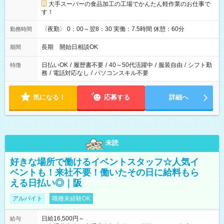
大手スーパーの食品加工の工場でかんたん軽作業のお仕事で
す！
〈夜勤〉 0：00～翌8：30 実働：7.5時間 休憩：60分
勤務時間
長期 開始日相談OK
期間
日払いOK
/
履歴書不要
/
40～50代活躍中
/
服装自由
/
シフト勤
特徴
務
/
電話対応なし
/
パソコンスキル不要
気になる！
応募する
詳細へ
未読
好きな場所で働けるイベントスタッフ☆人気イ
ベントも！来社不要！働いたその日に給料もら
える日払い◎｜阪
アルバイト
職種未経験OK
日給16,500円～
給与