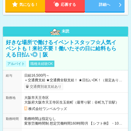
気になる！
応募する
詳細へ
未読
好きな場所で働けるイベントスタッフ☆人気イ
ベントも！来社不要！働いたその日に給料もら
える日払い◎｜阪
アルバイト
職種未経験OK
日給16,500円～
給与
＋交通費支給 ★交通費全額支給！ ★日払いOK！（規定あり） ┗
働いたその日に現金GET♪ お仕事後はコンビニATMから 日払
交通費別途支給あり
い分を引き落とせます！ 【試用期間】試用期間なし
大阪市天王寺区
勤務地
大阪府大阪市天王寺区生玉前町（最寄り駅：谷町九丁目駅）
株式会社ワンベルウッズ
勤務時間は指定なし
勤務時間
変形労働時間制 想定労働時間160時間/月 【シフト例】 ・10：
00～20：00