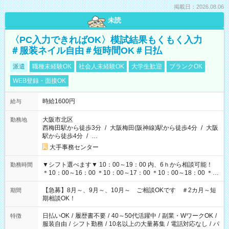
掲載日：2026.08.06
未読
〈PC入力できればOK〉模試結果もくもく入力
＃服装ネイル自由＃短時間OK＃日払
派遣
職種未経験OK
社会人未経験OK
大学生歓迎
ブランクOK
WEB登録・面接OK
時給1600円
給与
大阪市北区
勤務地
西梅田駅から徒歩3分
/
大阪梅田(阪神線)駅から徒歩4分
/
大阪
駅から徒歩4分
/
…
大手事務センター
▼シフト選べます▼ 10：00～19：00 内、6ｈから相談可能！
勤務時間
＊10：00～16：00 ＊10：00～17：00 ＊10：00～18：00 ＊
11：00～19：00 ＊12：00～19：00 ＊13：00～19：00
【急募】8月～、9月～、10月～ ご相談OKです ＃2カ月～短
期間
期相談OK！
日払いOK
/
履歴書不要
/
40～50代活躍中
/
副業・WワークOK
/
特徴
服装自由
/
シフト勤務
/
10名以上の大量募集
/
電話対応なし
/
パ