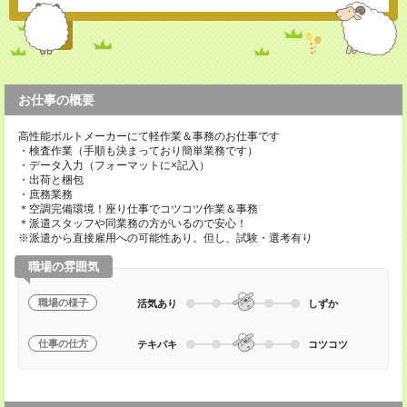
お仕事の概要
高性能ボルトメーカーにて軽作業＆事務のお仕事です
・検査作業（手順も決まっており簡単業務です）
・データ入力（フォーマットに×記入）
・出荷と梱包
・庶務業務
＊空調完備環境！座り仕事でコツコツ作業＆事務
＊派遣スタッフや同業務の方がいるので安心！
※派遣から直接雇用への可能性あり。但し、試験・選考有り
職場の雰囲気
職場の様子
活気あり
しずか
仕事の仕方
テキパキ
コツコツ