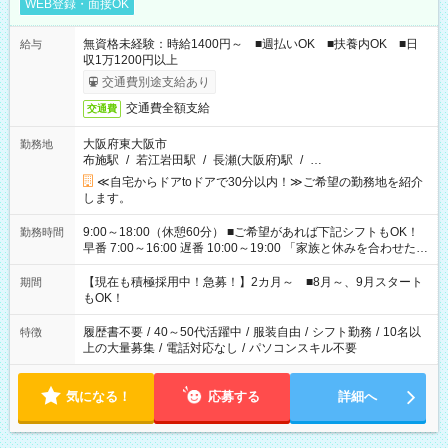
WEB登録・面接OK
無資格未経験：時給1400円～ ■週払いOK ■扶養内OK ■日
給与
収1万1200円以上
交通費別途支給あり
交通費全額支給
交通費
大阪府東大阪市
勤務地
布施駅
/
若江岩田駅
/
長瀬(大阪府)駅
/
…
≪自宅からドアtoドアで30分以内！≫ご希望の勤務地を紹介
します。
9:00～18:00（休憩60分） ■ご希望があれば下記シフトもOK！
勤務時間
早番 7:00～16:00 遅番 10:00～19:00 「家族と休みを合わせた
い」 「余裕を持って夕飯の準備がしたい」 「できれば残業はし
たくない」 など、ご希望を教えてくださいね。 ※Wワーク希望
【現在も積極採用中！急募！】2カ月～ ■8月～、9月スタート
期間
の方へ 今ご覧のお仕事で希望する勤務時間と、もう1つのお仕事
もOK！
の勤務時間。 合計で週40時間を超える場合は応募できません。
履歴書不要
/
40～50代活躍中
/
服装自由
/
シフト勤務
/
10名以
特徴
上の大量募集
/
電話対応なし
/
パソコンスキル不要
気になる！
応募する
詳細へ