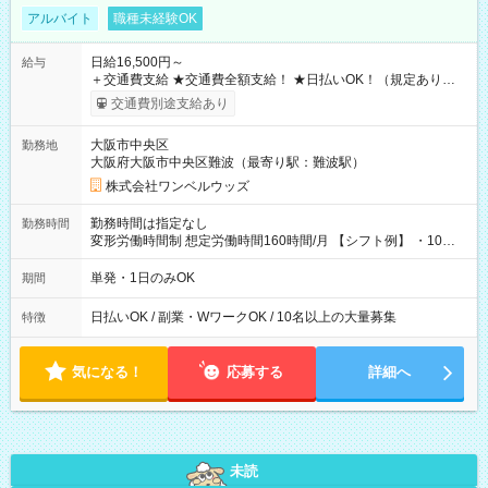
アルバイト
職種未経験OK
日給16,500円～
給与
＋交通費支給 ★交通費全額支給！ ★日払いOK！（規定あり） ┗
働いたその日に現金GET♪ お仕事後はコンビニATMから 日払
交通費別途支給あり
い分を引き落とせます！ 【試用期間】試用期間なし
大阪市中央区
勤務地
大阪府大阪市中央区難波（最寄り駅：難波駅）
株式会社ワンベルウッズ
勤務時間は指定なし
勤務時間
変形労働時間制 想定労働時間160時間/月 【シフト例】 ・10：
00～20：00
単発・1日のみOK
期間
日払いOK / 副業・WワークOK / 10名以上の大量募集
特徴
気になる！
応募する
詳細へ
未読