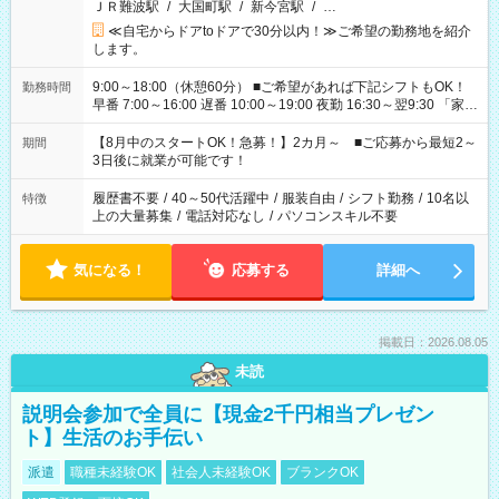
ＪＲ難波駅
/
大国町駅
/
新今宮駅
/
…
≪自宅からドアtoドアで30分以内！≫ご希望の勤務地を紹介
します。
9:00～18:00（休憩60分） ■ご希望があれば下記シフトもOK！
勤務時間
早番 7:00～16:00 遅番 10:00～19:00 夜勤 16:30～翌9:30 「家族
と休みを合わせたい」 「余裕を持って夕飯の準備がしたい」
「できれば残業はしたくない」 など、ご希望を教えてください
【8月中のスタートOK！急募！】2カ月～ ■ご応募から最短2～
期間
ね。 ※Wワーク希望の方へ 今ご覧のお仕事で希望する勤務時間
3日後に就業が可能です！
と、もう1つのお仕事の勤務時間。 合計で週40時間を超える場
合は応募できません。
履歴書不要
/
40～50代活躍中
/
服装自由
/
シフト勤務
/
10名以
特徴
上の大量募集
/
電話対応なし
/
パソコンスキル不要
気になる！
応募する
詳細へ
掲載日：2026.08.05
未読
説明会参加で全員に【現金2千円相当プレゼン
ト】生活のお手伝い
派遣
職種未経験OK
社会人未経験OK
ブランクOK