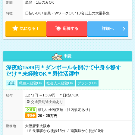
単発・1日のみOK
期間
日払いOK / 副業・WワークOK / 10名以上の大量募集
特徴
気になる！
応募する
詳細へ
未読
深夜給1589円＊ダンボールを開けて中身を移す
だけ＊未経験OK＊男性活躍中
派遣
職種未経験OK
社会人未経験OK
ブランクOK
1,271円 ～1,589円 ＊日払いOK
給与
交通費別途支給あり
嬉しい全額支給（社内規定あり）
交通費
20～25万円
月収例
大阪府東大阪市
勤務地
ＪＲ長瀬駅から徒歩15分
/
南巽駅から徒歩10分