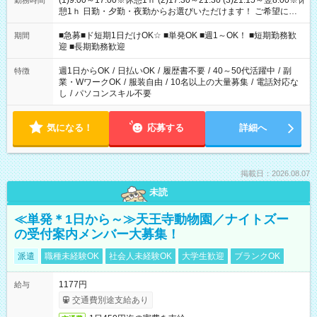
(1)9:00～17:00※休憩1ｈ (2)17:30～21:30 (3)21:15～翌8:00※休
勤務時間
憩1ｈ 日勤・夕勤・夜勤からお選びいただけます！ ご希望に合
わせて働けるお仕事です(*^^*) 【その他選べる勤務時間】 8-17
時/9-17時/9-18時/10-18時/11-21時/18-22時/20-翌4時/21-翌5
■急募■ド短期1日だけOK☆ ■単発OK ■週1～OK！ ■短期勤務歓
期間
時/22-翌6時/0-翌8時 ご自身のご都合で選んで頂ける完全自由シ
迎 ■長期勤務歓迎
フト！
週1日からOK
/
日払いOK
/
履歴書不要
/
40～50代活躍中
/
副
特徴
業・WワークOK
/
服装自由
/
10名以上の大量募集
/
電話対応な
し
/
パソコンスキル不要
気になる！
応募する
詳細へ
掲載日：2026.08.07
未読
≪単発＊1日から～≫天王寺動物園／ナイトズー
の受付案内メンバー大募集！
派遣
職種未経験OK
社会人未経験OK
大学生歓迎
ブランクOK
1177円
給与
交通費別途支給あり