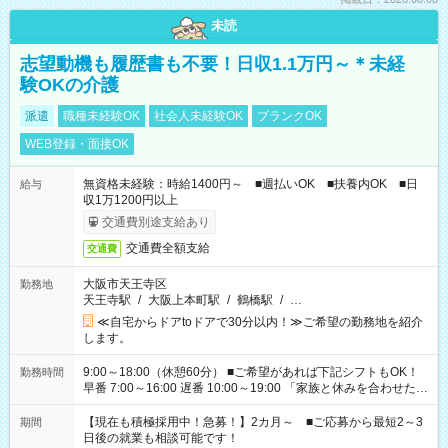
未読
志望動機も履歴書も不要！日収1.1万円～＊未経
験OKの介護
派遣
職種未経験OK
社会人未経験OK
ブランクOK
WEB登録・面接OK
無資格未経験：時給1400円～ ■週払いOK ■扶養内OK ■日
給与
収1万1200円以上
交通費別途支給あり
交通費全額支給
交通費
大阪市天王寺区
勤務地
天王寺駅
/
大阪上本町駅
/
鶴橋駅
/
…
≪自宅からドアtoドアで30分以内！≫ご希望の勤務地を紹介
します。
9:00～18:00（休憩60分） ■ご希望があれば下記シフトもOK！
勤務時間
早番 7:00～16:00 遅番 10:00～19:00 「家族と休みを合わせた
い」 「余裕を持って夕飯の準備がしたい」 「できれば残業はし
たくない」 など、ご希望を教えてくださいね。 ※Wワーク希望
【現在も積極採用中！急募！】2カ月～ ■ご応募から最短2～3
期間
の方へ 今ご覧のお仕事で希望する勤務時間と、もう1つのお仕事
日後の就業も相談可能です！