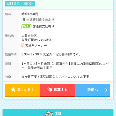
WEB登録・面接OK
時給1500円
給与
交通費別途支給あり
交通費支給有り
交通費
大阪市港区
勤務地
弁天町駅から徒歩5分
素材系メーカー
8:30～17:30 ※表記のうち実働8時間です。
勤務時間
1ヶ月以上3ヶ月未満【ご応募から1週間以内(最短2日目)のスピ
期間
ード就業が可能】即日～
履歴書不要
/
電話対応なし
/
パソコンスキル不要
特徴
気になる！
応募する
詳細へ
未読