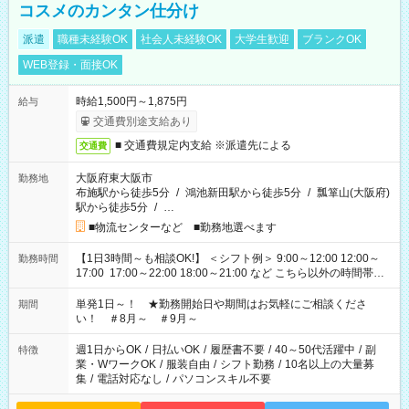
コスメのカンタン仕分け
派遣
職種未経験OK
社会人未経験OK
大学生歓迎
ブランクOK
WEB登録・面接OK
時給1,500円～1,875円
給与
交通費別途支給あり
■ 交通費規定内支給 ※派遣先による
交通費
大阪府東大阪市
勤務地
布施駅から徒歩5分
/
鴻池新田駅から徒歩5分
/
瓢箪山(大阪府)
駅から徒歩5分
/
…
■物流センターなど ■勤務地選べます
【1日3時間～も相談OK!】 ＜シフト例＞ 9:00～12:00 12:00～
勤務時間
17:00 17:00～22:00 18:00～21:00 など こちら以外の時間帯も
お気軽にご相談ください！
単発1日～！ ★勤務開始日や期間はお気軽にご相談くださ
期間
い！ ＃8月～ ＃9月～
週1日からOK
/
日払いOK
/
履歴書不要
/
40～50代活躍中
/
副
特徴
業・WワークOK
/
服装自由
/
シフト勤務
/
10名以上の大量募
集
/
電話対応なし
/
パソコンスキル不要