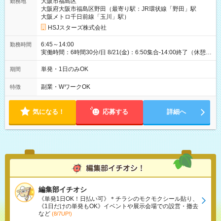
大阪市福島区
勤務地
大阪府大阪市福島区野田（最寄り駅：JR環状線「野田」駅
大阪メトロ千日前線「玉川」駅）
HSJスターズ株式会社
6:45～14:00
勤務時間
実働時間：6時間30分/日 8/21(金)：6:50集合-14:00終了（休憩
45分)
単発・1日のみOK
期間
副業・WワークOK
特徴
気になる！
応募する
詳細へ
編集部イチオシ
《単発1日OK！日払い可》＊チラシのモクモクシール貼り、
《1日だけの単発もOK》イベントや展示会場での設営・撤去
など
(8/7UP!)