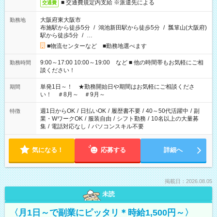
■ 交通費規定内支給 ※派遣先による
交通費
大阪府東大阪市
勤務地
布施駅から徒歩5分
/
鴻池新田駅から徒歩5分
/
瓢箪山(大阪府)
駅から徒歩5分
/
…
■物流センターなど ■勤務地選べます
9:00～17:00 10:00～19:00 など ■ 他の時間帯もお気軽にご相
勤務時間
談ください！
単発1日～！ ★勤務開始日や期間はお気軽にご相談くださ
期間
い！ ＃8月～ ＃9月～
週1日からOK
/
日払いOK
/
履歴書不要
/
40～50代活躍中
/
副
特徴
業・WワークOK
/
服装自由
/
シフト勤務
/
10名以上の大量募
集
/
電話対応なし
/
パソコンスキル不要
気になる！
応募する
詳細へ
掲載日：2026.08.05
未読
〈月1日～で副業にピッタリ＊時給1,500円～〉