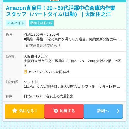
Amazon直雇用！20～50代活躍中◎倉庫内作業
スタッフ（パートタイム/日勤）｜大阪住之江
アルバイト
職種未経験OK
時給1,300円～1,300円
給与
■昇給・昇格 一定の条件を満たした場合、契約更新の際に年2回
まで昇給の機会があります。 ■正社員登用制度あり ※月末締/翌
交通費別途支給あり
月25日支払い ※時間外手当、別途支給 ※深夜割増賃金 (22:00～
翌5:00までは時給が25%UPします) ☆給与前払い制度有！
大阪市住之江区
勤務地
☆Amazon直雇用で安定して働けます！ 【試用期間】試用期間
大阪府大阪市住之江区柴谷2丁目8－76 Marq 大阪2 2階 1-5区
あり 試用期間の長さ：1週間 雇用形態、給与は本採用時と同じ
画
です。
アマゾンジャパン合同会社
シフト制
勤務時間
1日あたりの実働時間：最大8時間/日 シフト例 ・8時～17時 ・
12時～21時
日払いOK / 10名以上の大量募集
特徴
気になる！
応募する
詳細へ