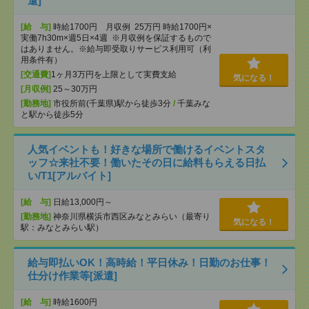
遣]
[給 与]
時給1700円 月収例 25万円 時給1700円×
実働7h30m×週5日×4週 ※月収例を保証するもので
はありません。※給与即受取りサービス利用可（利
用条件有）
[交通費]
1ヶ月3万円を上限として実費支給
気になる！
[月収例]
25～30万円
[勤務地]
市役所前(千葉県)駅から徒歩3分
/
千葉みな
と駅から徒歩5分
人気イベントも！好きな場所で働けるイベントスタ
ッフ☆来社不要！働いたその日に給料もらえる日払
い/T1[アルバイト]
[給 与]
日給13,000円～
[勤務地]
神奈川県横浜市西区みなとみらい（最寄り
気になる！
駅：みなとみらい駅）
給与即払いOK！高時給！平日休み！日勤のお仕事！
仕分け作業等[派遣]
[給 与]
時給1600円