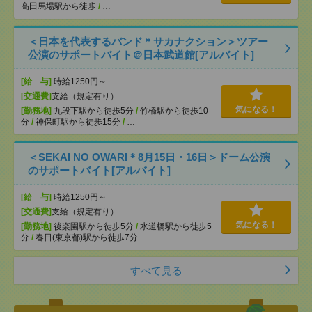
高田馬場駅から徒歩
/
…
＜日本を代表するバンド＊サカナクション＞ツアー
公演のサポートバイト＠日本武道館[アルバイト]
[給 与]
時給1250円～
[交通費]
支給（規定有り）
気になる！
[勤務地]
九段下駅から徒歩5分
/
竹橋駅から徒歩10
分
/
神保町駅から徒歩15分
/
…
＜SEKAI NO OWARI＊8月15日・16日＞ドーム公演
のサポートバイト[アルバイト]
[給 与]
時給1250円～
[交通費]
支給（規定有り）
気になる！
[勤務地]
後楽園駅から徒歩5分
/
水道橋駅から徒歩5
分
/
春日(東京都)駅から徒歩7分
すべて見る