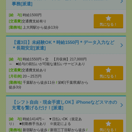
事務[派遣]
[給 与]
時給1500円
[交通費]
交通費支給有り
気になる！
[勤務地]
上大岡駅から徒歩13分
【週3日】未経験OK＊時給1550円＊データ入力など
＊長期安定[派遣]
[給 与]
時給1550円＋交 【月収例】217,000円
～ ■給与の前払いが可能な速払いサービスあり
[交通費]
交通費支給あり
[月収例]
20～25万円
気になる！
[勤務地]
千葉駅から徒歩11分
/
栄町(千葉県)駅から
徒歩3分
【シフト自由・現金手渡しOK】iPhoneなどスマホの
充電を繋げるだけ！[派遣]
[給 与]
時給1414円～ ▼日払いOK（規定あ
り） ■初勤務手当あり ※規定による
[勤務地]
新宿駅から徒歩
/
新宿三丁目駅から徒歩
/
気になる！