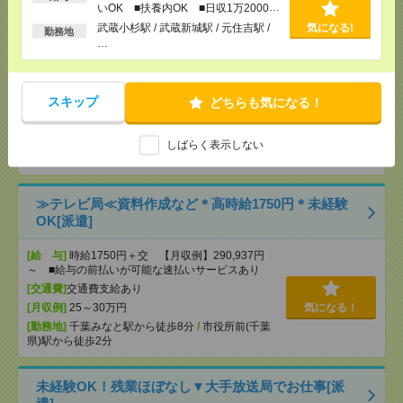
いOK ■扶養内OK ■日収1万2000円
ュータウン中央での営業事務[派遣]
以上
武蔵小杉駅 / 武蔵新城駅 / 元住吉駅 /
気になる!
勤務地
…
[給 与]
時給1484円 月収例 23万円 時給1484円×
実働7h45m×週5日×4週 ※月収例を保証するもので
はありません。※給与即受取りサービス利用可（利
用条件有）
スキップ
どちらも気になる！
[交通費]
1ヶ月3万円を上限として実費支給
気になる！
[月収例]
20～25万円
[勤務地]
千葉ニュータウン中央駅からバス10分
しばらく表示しない
/
木
下駅
≫テレビ局≪資料作成など＊高時給1750円＊未経験
OK[派遣]
[給 与]
時給1750円＋交 【月収例】290,937円
～ ■給与の前払いが可能な速払いサービスあり
[交通費]
交通費支給あり
[月収例]
25～30万円
気になる！
[勤務地]
千葉みなと駅から徒歩8分
/
市役所前(千葉
県)駅から徒歩2分
未経験OK！残業ほぼなし▼大手放送局でお仕事[派