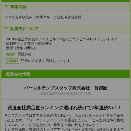
事業内容
CMでもお馴染み！大手グループ会社★賃貸管理
配属先について
2019年創立の新築オフィスビル＊1階にはコンビニやレストランも有＊
福利厚生：更衣室・購買施設
禁煙（敷地内/屋内）
男性多め
男女比
30代の方が多く活躍しています。
平均年齢
派遣会社情報
パーソルテンプスタッフ株式会社 首都圏
労働者派遣事業許可番号:派13-010026
派遣会社満足度ランキング選ばれ続けて7年連続No1！
テンプスタッフは業界最大級の求人数から、あなたに合ったお仕事をご紹介
いたします。「ワークライフバランスを重視したい」「こんなお仕事に挑戦
してみたい！」などあなたのご希望を一緒に叶えませんか？
お仕事開始後も有資格のキャリアアドバイザーと定期的に面談を行えるので