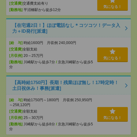
[交通費]
交通費支給有り
気になる！
[勤務地]
平沼橋駅から徒歩12分
【在宅週2日！】ほぼ電話なし＊コツコツ！データ入
力＋ID発行[派遣]
[給 与]
時給1600円 月収例 240,000円
[交通費]
全額支給
[月収例]
20～25万円
気になる！
[勤務地]
川崎駅から徒歩7分
/
京急川崎駅から徒歩5
分
【高時給1750円】長期！残業ほぼ無し！17時定時！
土日祝休み！事務[派遣]
[給 与]
時給1750円～1800円 月収例 250,950円
～258,120円
[交通費]
全額支給
[月収例]
25～30万円
気になる！
[勤務地]
川崎駅から徒歩8分
/
京急川崎駅から徒歩5
分