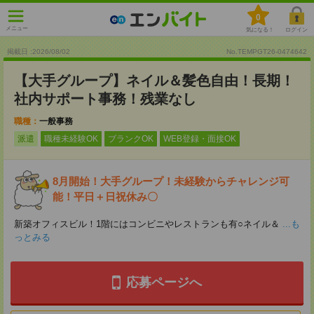
0
メニュー
気になる！
ログイン
掲載日 :2026
/
08
/
02
No.TEMPGT26-0474642
【大手グループ】ネイル＆髪色自由！長期！
社内サポート事務！残業なし
職種：
一般事務
派遣
職種未経験OK
ブランクOK
WEB登録・面接OK
8月開始！大手グループ！未経験からチャレンジ可
能！平日＋日祝休み〇
新築オフィスビル！1階にはコンビニやレストランも有○ネイル＆
...も
っとみる
応募ページへ