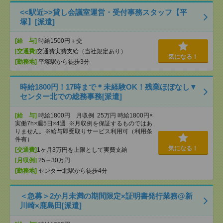
<<駅近>>貸し会議室運営・受付事務スタッフ【平
塚】[派遣]
[給 与]
時給1500円＋交
[交通費]
交通費実費支給（当社規定あり）
気になる！
[勤務地]
平塚駅から徒歩3分
時給1800円！17時まで＊未経験OK！残業ほぼなし▼
センター北での総務事務[派遣]
[給 与]
時給1800円 月収例 25万円 時給1800円×
実働7h×週5日×4週 ※月収例を保証するものではあ
りません。※給与即受取りサービス利用可（利用条
件有）
気になる！
[交通費]
1ヶ月3万円を上限として実費支給
[月収例]
25～30万円
[勤務地]
センター北駅から徒歩4分
＜急募＞2か月未満の期間限定×証明書発行業務@新
川崎×鹿島田[派遣]