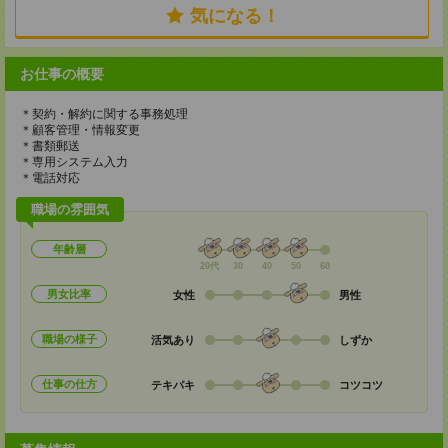
気になる！
お仕事の概要
＊契約・解約に関する事務処理
＊顧客管理・情報変更
＊書類郵送
＊専用システム入力
＊電話対応
職場の雰囲気
年齢層
20代
30
40
50
60
男女比率
女性
男性
職場の様子
活気あり
しずか
仕事の仕方
テキパキ
コツコツ