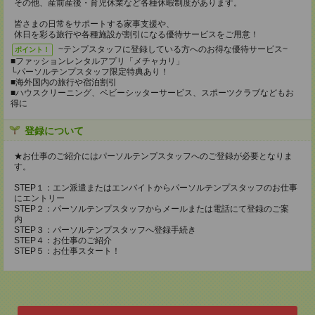
その他、産前産後・育児休業など各種休暇制度があります。
皆さまの日常をサポートする家事支援や、
休日を彩る旅行や各種施設が割引になる優待サービスをご用意！
~テンプスタッフに登録している方へのお得な優待サービス~
ポイント！
■ファッションレンタルアプリ「メチャカリ」
└パーソルテンプスタッフ限定特典あり！
■海外国内の旅行や宿泊割引
■ハウスクリーニング、ベビーシッターサービス、スポーツクラブなどもお
得に
登録について
★お仕事のご紹介にはパーソルテンプスタッフへのご登録が必要となりま
す。
STEP１：エン派遣またはエンバイトからパーソルテンプスタッフのお仕事
にエントリー
STEP２：パーソルテンプスタッフからメールまたは電話にて登録のご案
内
STEP３：パーソルテンプスタッフへ登録手続き
STEP４：お仕事のご紹介
STEP５：お仕事スタート！