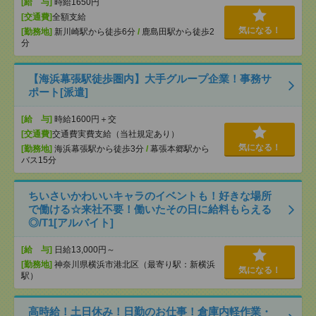
[給 与]
時給1650円
[交通費]
全額支給
気になる！
[勤務地]
新川崎駅から徒歩6分
/
鹿島田駅から徒歩2
分
【海浜幕張駅徒歩圏内】大手グループ企業！事務サ
ポート[派遣]
[給 与]
時給1600円＋交
[交通費]
交通費実費支給（当社規定あり）
気になる！
[勤務地]
海浜幕張駅から徒歩3分
/
幕張本郷駅から
バス15分
ちいさいかわいいキャラのイベントも！好きな場所
で働ける☆来社不要！働いたその日に給料もらえる
◎/T1[アルバイト]
[給 与]
日給13,000円～
[勤務地]
神奈川県横浜市港北区（最寄り駅：新横浜
気になる！
駅）
高時給！土日休み！日勤のお仕事！倉庫内軽作業・