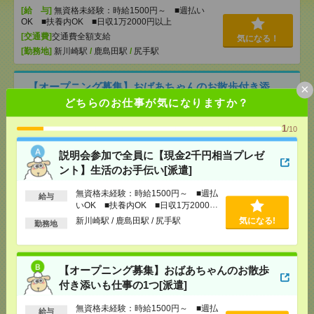
[給 与]
無資格未経験：時給1500円～ ■週払い
OK ■扶養内OK ■日収1万2000円以上
[交通費]
交通費全額支給
気になる！
[勤務地]
新川崎駅
/
鹿島田駅
/
尻手駅
【オープニング募集】おばあちゃんのお散歩付き添
×
いも仕事の1つ[派遣]
どちらのお仕事が気になりますか？
[給 与]
無資格未経験：時給1500円～ ■週払い
1
/10
OK ■扶養内OK ■日収1万2000円以上
[交通費]
交通費全額支給
説明会参加で全員に【現金2千円相当プレゼ
気になる！
[勤務地]
武蔵小杉駅
/
武蔵新城駅
/
元住吉駅
/
…
ント】生活のお手伝い[派遣]
無資格未経験：時給1500円～ ■週払
給与
マイカー通勤OK！平塚！仕様書のデータ入力メイン
いOK ■扶養内OK ■日収1万2000円
*＊50代活躍中[派遣]
以上
新川崎駅 / 鹿島田駅 / 尻手駅
気になる!
勤務地
[給 与]
時給1700円＋交
[交通費]
交通費実費支給（当社規定あり）
気になる！
【オープニング募集】おばあちゃんのお散歩
[勤務地]
平塚駅からバス15分
付き添いも仕事の1つ[派遣]
【週2在宅勤務】残業ほぼなし▼車通勤OK＊千葉ニ
無資格未経験：時給1500円～ ■週払
給与