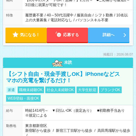
【8月中のスタートOK！急募！】2カ月～ ■ご応募から最短2～
期間
ね。 ※Wワーク希望の方へ 今ご覧のお仕事で希望する勤務時間
3日後に就業が可能です！
と、もう1つのお仕事の勤務時間。 合計で週40時間を超える場
合は応募できません。
履歴書不要
/
40～50代活躍中
/
服装自由
/
シフト勤務
/
10名以
特徴
上の大量募集
/
電話対応なし
/
パソコンスキル不要
気になる！
応募する
詳細へ
掲載日：2026.08.07
未読
【シフト自由・現金手渡しOK】iPhoneなどス
マホの充電を繋げるだけ！
派遣
職種未経験OK
社会人未経験OK
大学生歓迎
ブランクOK
WEB登録・面接OK
時給1414円～ ▼日払いOK（規定あり） ■初勤務手当あり
給与
※規定による
東京都新宿区
勤務地
新宿駅から徒歩
/
新宿三丁目駅から徒歩
/
高田馬場駅から徒歩
/
…