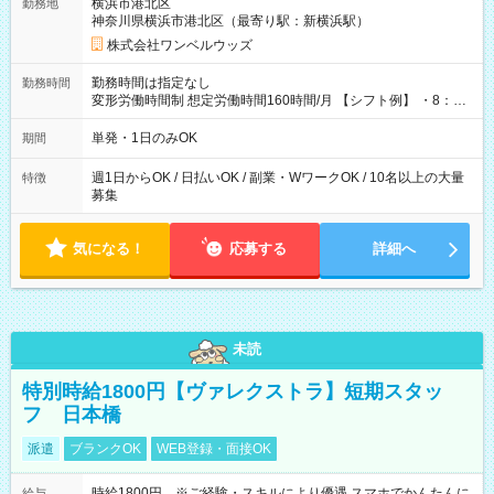
横浜市港北区
勤務地
神奈川県横浜市港北区（最寄り駅：新横浜駅）
株式会社ワンベルウッズ
勤務時間は指定なし
勤務時間
変形労働時間制 想定労働時間160時間/月 【シフト例】 ・8：00
～21：00
単発・1日のみOK
期間
週1日からOK / 日払いOK / 副業・WワークOK / 10名以上の大量
特徴
募集
気になる！
応募する
詳細へ
未読
特別時給1800円【ヴァレクストラ】短期スタッ
フ 日本橋
派遣
ブランクOK
WEB登録・面接OK
時給1800円 ※ご経験・スキルにより優遇 スマホでかんたんに
給与