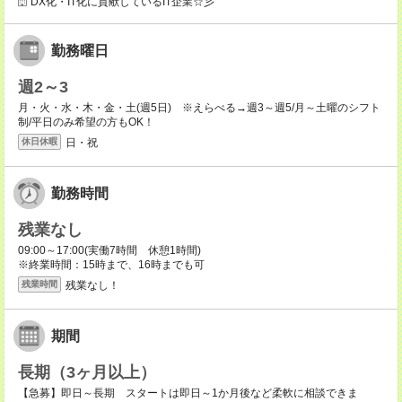
DX化・IT化に貢献しているIT企業☆彡
勤務曜日
週2～3
月・火・水・木・金・土(週5日) ※えらべる→週3～週5/月～土曜のシフト
制/平日のみ希望の方もOK！
日・祝
休日休暇
勤務時間
残業なし
09:00～17:00(実働7時間 休憩1時間)
※終業時間：15時まで、16時までも可
残業なし！
残業時間
期間
長期（3ヶ月以上）
【急募】即日～長期 スタートは即日～1か月後など柔軟に相談できま