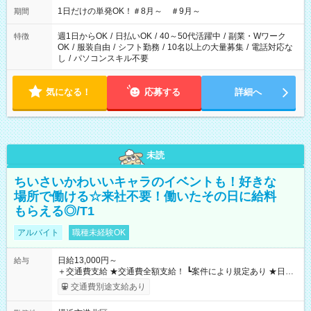
1日だけの単発OK！＃8月～ ＃9月～
期間
週1日からOK
/
日払いOK
/
40～50代活躍中
/
副業・Wワーク
特徴
OK
/
服装自由
/
シフト勤務
/
10名以上の大量募集
/
電話対応な
し
/
パソコンスキル不要
気になる！
応募する
詳細へ
未読
ちいさいかわいいキャラのイベントも！好きな
場所で働ける☆来社不要！働いたその日に給料
もらえる◎/T1
アルバイト
職種未経験OK
日給13,000円～
給与
＋交通費支給 ★交通費全額支給！ ┗案件により規定あり ★日払
いOK！（規定あり） ┗働いたその日に現金GET♪ お仕事後はコ
交通費別途支給あり
ンビニATMから 日払い分を引き落とせます！ 【試用期間】試
用期間なし