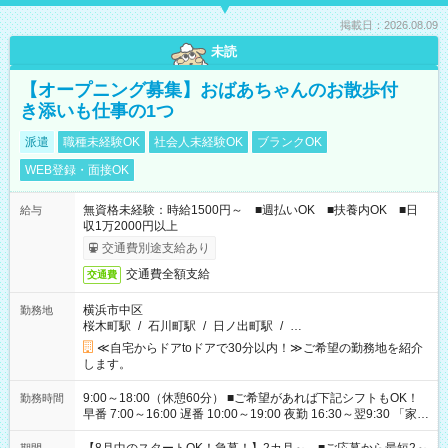
掲載日：2026.08.09
未読
【オープニング募集】おばあちゃんのお散歩付
き添いも仕事の1つ
派遣
職種未経験OK
社会人未経験OK
ブランクOK
WEB登録・面接OK
無資格未経験：時給1500円～ ■週払いOK ■扶養内OK ■日
給与
収1万2000円以上
交通費別途支給あり
交通費全額支給
交通費
横浜市中区
勤務地
桜木町駅
/
石川町駅
/
日ノ出町駅
/
…
≪自宅からドアtoドアで30分以内！≫ご希望の勤務地を紹介
します。
9:00～18:00（休憩60分） ■ご希望があれば下記シフトもOK！
勤務時間
早番 7:00～16:00 遅番 10:00～19:00 夜勤 16:30～翌9:30 「家族
と休みを合わせたい」 「余裕を持って夕飯の準備がしたい」
「できれば残業はしたくない」 など、ご希望を教えてください