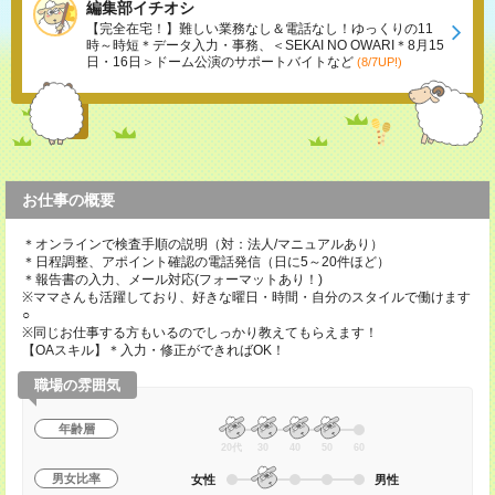
編集部イチオシ
【完全在宅！】難しい業務なし＆電話なし！ゆっくりの11
時～時短＊データ入力・事務、＜SEKAI NO OWARI＊8月15
日・16日＞ドーム公演のサポートバイトなど
(8/7UP!)
お仕事の概要
＊オンラインで検査手順の説明（対：法人/マニュアルあり）
＊日程調整、アポイント確認の電話発信（日に5～20件ほど）
＊報告書の入力、メール対応(フォーマットあり！)
※ママさんも活躍しており、好きな曜日・時間・自分のスタイルで働けます
○
※同じお仕事する方もいるのでしっかり教えてもらえます！
【OAスキル】＊入力・修正ができればOK！
職場の雰囲気
年齢層
20代
30
40
50
60
男女比率
女性
男性