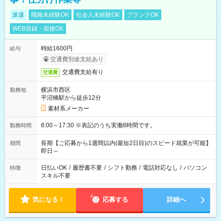
派遣
職種未経験OK
社会人未経験OK
ブランクOK
WEB登録・面接OK
時給1600円
給与
交通費別途支給あり
交通費支給有り
交通費
横浜市西区
勤務地
平沼橋駅から徒歩12分
素材系メーカー
8:00～17:30 ※表記のうち実働8時間です。
勤務時間
長期【ご応募から1週間以内(最短2日目)のスピード就業が可能】
期間
即日～
日払いOK
/
履歴書不要
/
シフト勤務
/
電話対応なし
/
パソコン
特徴
スキル不要
気になる！
応募する
詳細へ