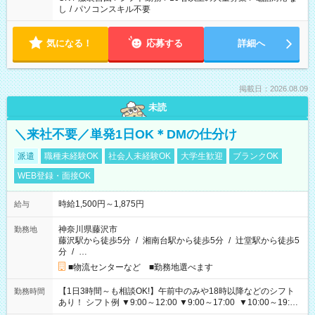
し
/
パソコンスキル不要
気になる！
応募する
詳細へ
掲載日：2026.08.09
未読
＼来社不要／単発1日OK＊DMの仕分け
派遣
職種未経験OK
社会人未経験OK
大学生歓迎
ブランクOK
WEB登録・面接OK
時給1,500円～1,875円
給与
神奈川県藤沢市
勤務地
藤沢駅から徒歩5分
/
湘南台駅から徒歩5分
/
辻堂駅から徒歩5
分
/
…
■物流センターなど ■勤務地選べます
【1日3時間～も相談OK!】午前中のみや18時以降などのシフト
勤務時間
あり！ シフト例 ▼9:00～12:00 ▼9:00～17:00 ▼10:00～19:00
▼18:00～21:00