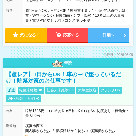
週1日からOK
/
日払いOK
/
履歴書不要
/
40～50代活躍中
/
副
特徴
業・WワークOK
/
服装自由
/
シフト勤務
/
10名以上の大量募
集
/
電話対応なし
/
パソコンスキル不要
気になる！
応募する
詳細へ
掲載日：2026.08.09
未読
【超レア】1日からOK！車の中で座っているだ
け！駐禁対策のお仕事です！
派遣
職種未経験OK
社会人未経験OK
大学生歓迎
ブランクOK
WEB登録・面接OK
時給1313円 ●昇給あり ●日払い制 ●前払い制度あり（稼働分・
給与
最大90%）
横浜市西区
勤務地
関内駅から徒歩
/
新横浜駅から徒歩
/
横浜駅から徒歩