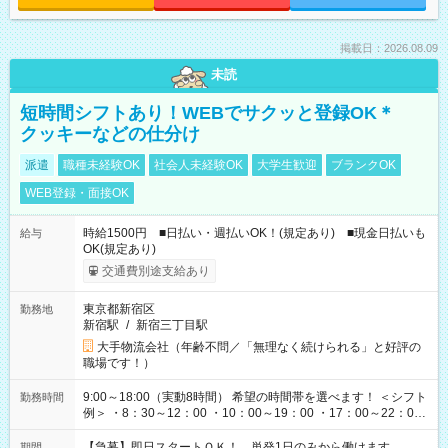
掲載日：2026.08.09
未読
短時間シフトあり！WEBでサクッと登録OK＊
クッキーなどの仕分け
派遣
職種未経験OK
社会人未経験OK
大学生歓迎
ブランクOK
WEB登録・面接OK
時給1500円 ■日払い・週払いOK！(規定あり) ■現金日払いも
給与
OK(規定あり)
交通費別途支給あり
東京都新宿区
勤務地
新宿駅
/
新宿三丁目駅
大手物流会社（年齢不問／「無理なく続けられる」と好評の
職場です！）
9:00～18:00（実動8時間） 希望の時間帯を選べます！ ＜シフト
勤務時間
例＞ ・8：30～12：00 ・10：00～19：00 ・17：00～22：00
・13：00～22：00 ・22：00～翌6：00 など
【急募】即日スタートＯＫ！ 単発1日のみから働けます。
期間