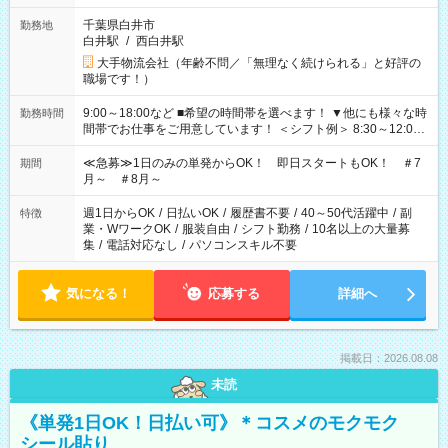
千葉県白井市
勤務地
白井駅
/
西白井駅
大手物流会社（年齢不問／「無理なく続けられる」と好評の
職場です！）
9:00～18:00など ■希望の時間帯を選べます！ ▼他にも様々な時
勤務時間
間帯でお仕事をご用意しています！ ＜シフト例＞ 8:30～12:00
17:00～22:00 13:00～22:00 22:00～翌6:00 など
≪急募≫1日のみの単発からOK！ 即日スタートもOK！ ＃7
期間
月～ ＃8月～
週1日からOK
/
日払いOK
/
履歴書不要
/
40～50代活躍中
/
副
特徴
業・WワークOK
/
服装自由
/
シフト勤務
/
10名以上の大量募
集
/
電話対応なし
/
パソコンスキル不要
気になる！
応募する
詳細へ
掲載日：2026.08.08
未読
《単発1日OK！日払い可》＊コスメのモクモク
シール貼り