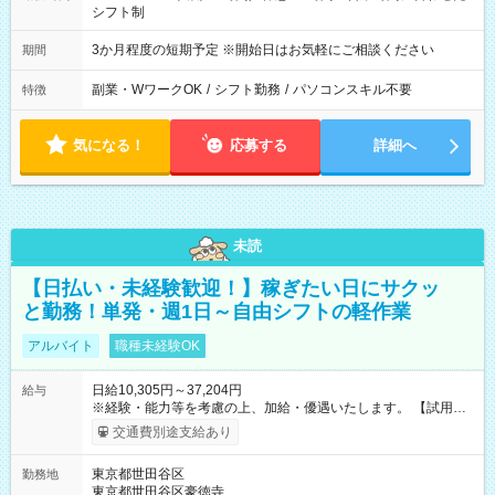
シフト制
3か月程度の短期予定 ※開始日はお気軽にご相談ください
期間
副業・WワークOK
/
シフト勤務
/
パソコンスキル不要
特徴
気になる！
応募する
詳細へ
未読
【日払い・未経験歓迎！】稼ぎたい日にサクッ
と勤務！単発・週1日～自由シフトの軽作業
アルバイト
職種未経験OK
日給10,305円～37,204円
給与
※経験・能力等を考慮の上、加給・優遇いたします。 【試用期
間】試用期間なし
交通費別途支給あり
東京都世田谷区
勤務地
東京都世田谷区豪徳寺