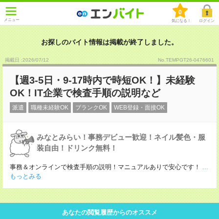
0
メニュー
気になる！
ログイン
お探しのバイト情報は掲載が終了しました。
掲載日 :2026
/
07
/
12
No.TEMPGT26-0476601
【週3‐5日・9‐17時内で時短OK！】未経験
OK！IT企業で検査手順の説明など
派遣
職種未経験OK
ブランクOK
WEB登録・面接OK
みなとみらい！事務デビュー歓迎！ネイル髪色・服
装自由！ドリンク無料！
事務＆オンラインで検査手順の説明！マニュアルありで安心です！
...
もっとみる
あなたの閲覧履歴からのオススメ