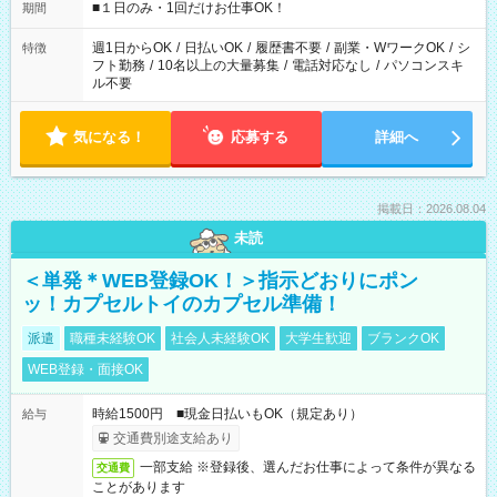
げるお仕事も！ ご希望のお時間に合わせてご紹介！ ※シフトは
■１日のみ・1回だけお仕事OK！
期間
現場によって異なります。 ※勿論、休憩時間はあるのでご安心
ください！
週1日からOK
/
日払いOK
/
履歴書不要
/
副業・WワークOK
/
シ
特徴
フト勤務
/
10名以上の大量募集
/
電話対応なし
/
パソコンスキ
ル不要
気になる！
応募する
詳細へ
掲載日：2026.08.04
未読
＜単発＊WEB登録OK！＞指示どおりにポン
ッ！カプセルトイのカプセル準備！
派遣
職種未経験OK
社会人未経験OK
大学生歓迎
ブランクOK
WEB登録・面接OK
時給1500円 ■現金日払いもOK（規定あり）
給与
交通費別途支給あり
一部支給 ※登録後、選んだお仕事によって条件が異なる
交通費
ことがあります