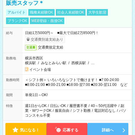
販売スタッフ＊
アルバイト
職種未経験OK
社会人未経験OK
大学生歓迎
ブランクOK
WEB登録・面接OK
日給1万5000円～ ■最大で日給2万8500円！
給与
交通費別途支給あり
交通費規定支給
交通費
横浜市西区
勤務地
横浜駅
/
みなとみらい駅
/
西横浜駅
/
…
イベント会場
＜シフト例＞ いろいろなシフトで働けます！ ■7:00-24:00
勤務時間
■8:00-21:00 ■9:00-21:00 ■18:00-翌7:00 ■20:30-翌11:00 など
単発1日～OK!
期間
週1日からOK
/
日払いOK
/
履歴書不要
/
40～50代活躍中
/
副
特徴
業・WワークOK
/
服装自由
/
シフト勤務
/
電話対応なし
/
パソ
コンスキル不要
気になる！
応募する
詳細へ