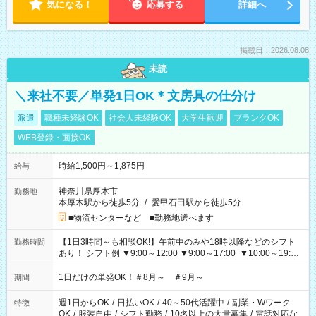
気になる！
応募する
詳細へ
掲載日：2026.08.08
未読
＼来社不要／単発1日OK＊文房具の仕分け
派遣
職種未経験OK
社会人未経験OK
大学生歓迎
ブランクOK
WEB登録・面接OK
時給1,500円～1,875円
給与
神奈川県厚木市
勤務地
本厚木駅から徒歩5分
/
愛甲石田駅から徒歩5分
■物流センターなど ■勤務地選べます
【1日3時間～も相談OK!】午前中のみや18時以降などのシフト
勤務時間
あり！ シフト例 ▼9:00～12:00 ▼9:00～17:00 ▼10:00～19:00
▼18:00～21:00
1日だけの単発OK！＃8月～ ＃9月～
期間
週1日からOK
/
日払いOK
/
40～50代活躍中
/
副業・Wワーク
特徴
OK
/
服装自由
/
シフト勤務
/
10名以上の大量募集
/
電話対応な