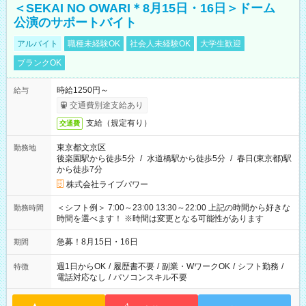
＜SEKAI NO OWARI＊8月15日・16日＞ドーム
公演のサポートバイト
アルバイト
職種未経験OK
社会人未経験OK
大学生歓迎
ブランクOK
時給1250円～
給与
交通費別途支給あり
支給（規定有り）
交通費
東京都文京区
勤務地
後楽園駅から徒歩5分
/
水道橋駅から徒歩5分
/
春日(東京都)駅
から徒歩7分
株式会社ライブパワー
＜シフト例＞ 7:00～23:00 13:30～22:00 上記の時間から好きな
勤務時間
時間を選べます！ ※時間は変更となる可能性があります
急募！8月15日・16日
期間
週1日からOK
/
履歴書不要
/
副業・WワークOK
/
シフト勤務
/
特徴
電話対応なし
/
パソコンスキル不要