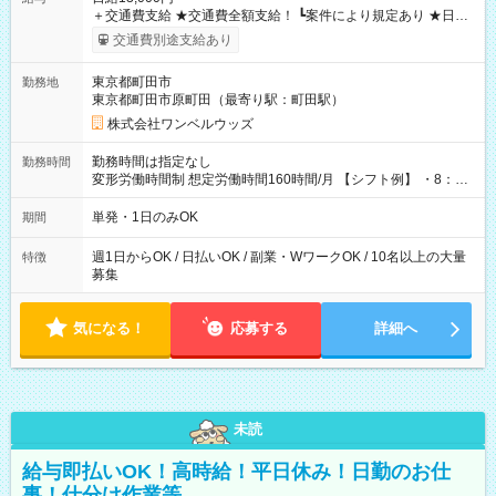
＋交通費支給 ★交通費全額支給！ ┗案件により規定あり ★日払
いOK！（規定あり） ┗働いたその日に現金GET♪ お仕事後はコ
交通費別途支給あり
ンビニATMから 日払い分を引き落とせます！ 【試用期間】試
用期間なし
東京都町田市
勤務地
東京都町田市原町田（最寄り駅：町田駅）
株式会社ワンベルウッズ
勤務時間は指定なし
勤務時間
変形労働時間制 想定労働時間160時間/月 【シフト例】 ・8：00
～21：00
単発・1日のみOK
期間
週1日からOK / 日払いOK / 副業・WワークOK / 10名以上の大量
特徴
募集
気になる！
応募する
詳細へ
未読
給与即払いOK！高時給！平日休み！日勤のお仕
事！仕分け作業等