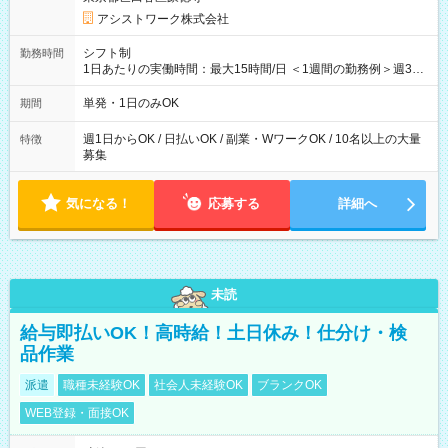
アシストワーク株式会社
シフト制
勤務時間
1日あたりの実働時間：最大15時間/日 ＜1週間の勤務例＞週3回
勤務 勤務：月・水・金 休み：火・木・土・日 好きな時にお仕事
可能です！ ※1日あたりの最大実働時間は日勤、夜勤共に勤務し
単発・1日のみOK
期間
た時間になります。
週1日からOK / 日払いOK / 副業・WワークOK / 10名以上の大量
特徴
募集
気になる！
応募する
詳細へ
未読
給与即払いOK！高時給！土日休み！仕分け・検
品作業
派遣
職種未経験OK
社会人未経験OK
ブランクOK
WEB登録・面接OK