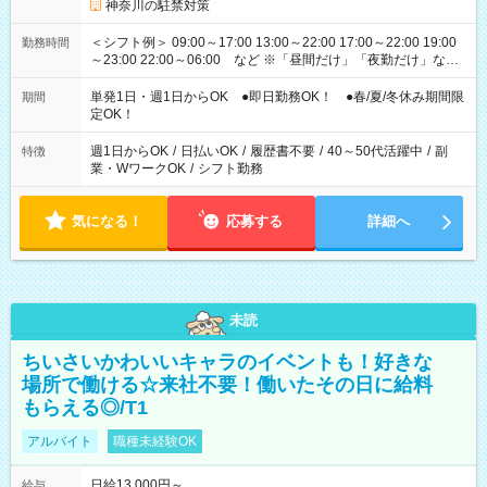
神奈川の駐禁対策
＜シフト例＞ 09:00～17:00 13:00～22:00 17:00～22:00 19:00
勤務時間
～23:00 22:00～06:00 など ※「昼間だけ」「夜勤だけ」など
の希望OK
単発1日・週1日からOK ●即日勤務OK！ ●春/夏/冬休み期間限
期間
定OK！
週1日からOK
/
日払いOK
/
履歴書不要
/
40～50代活躍中
/
副
特徴
業・WワークOK
/
シフト勤務
気になる！
応募する
詳細へ
未読
ちいさいかわいいキャラのイベントも！好きな
場所で働ける☆来社不要！働いたその日に給料
もらえる◎/T1
アルバイト
職種未経験OK
日給13,000円～
給与