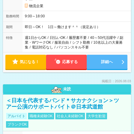
物流企業
9:00～18:00
勤務時間
即日～OK！ 1日～働けます＾＾（規定あり）
期間
週1日からOK
/
日払いOK
/
履歴書不要
/
40～50代活躍中
/
副
特徴
業・WワークOK
/
服装自由
/
シフト勤務
/
10名以上の大量募
集
/
電話対応なし
/
パソコンスキル不要
気になる！
応募する
詳細へ
掲載日：2026.08.03
未読
＜日本を代表するバンド＊サカナクション＞ツ
アー公演のサポートバイト＠日本武道館
アルバイト
職種未経験OK
社会人未経験OK
大学生歓迎
ブランクOK