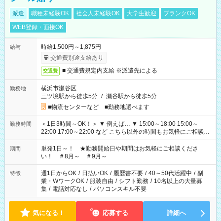
派遣
職種未経験OK
社会人未経験OK
大学生歓迎
ブランクOK
WEB登録・面接OK
時給1,500円～1,875円
給与
交通費別途支給あり
■ 交通費規定内支給 ※派遣先による
交通費
横浜市瀬谷区
勤務地
三ツ境駅から徒歩5分
/
瀬谷駅から徒歩5分
■物流センターなど ■勤務地選べます
＜1日3時間～OK！＞ ▼ 例えば… ▼ 15:00～18:00 15:00～
勤務時間
22:00 17:00～22:00 など こちら以外の時間もお気軽にご相談く
ださい！
単発1日～！ ★勤務開始日や期間はお気軽にご相談くださ
期間
い！ ＃8月～ ＃9月～
週1日からOK
/
日払いOK
/
履歴書不要
/
40～50代活躍中
/
副
特徴
業・WワークOK
/
服装自由
/
シフト勤務
/
10名以上の大量募
集
/
電話対応なし
/
パソコンスキル不要
気になる！
応募する
詳細へ