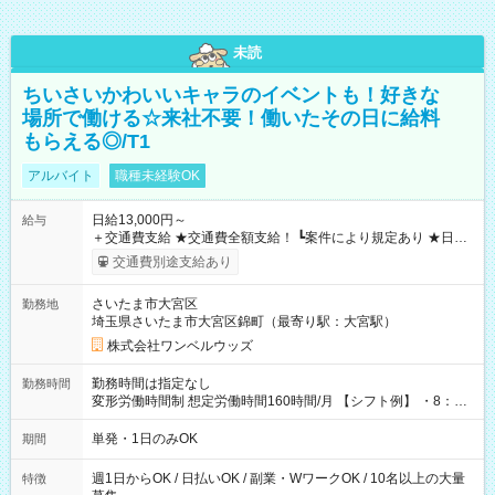
未読
ちいさいかわいいキャラのイベントも！好きな
場所で働ける☆来社不要！働いたその日に給料
もらえる◎/T1
アルバイト
職種未経験OK
日給13,000円～
給与
＋交通費支給 ★交通費全額支給！ ┗案件により規定あり ★日払
いOK！（規定あり） ┗働いたその日に現金GET♪ お仕事後はコ
交通費別途支給あり
ンビニATMから 日払い分を引き落とせます！ 【試用期間】試
用期間なし
さいたま市大宮区
勤務地
埼玉県さいたま市大宮区錦町（最寄り駅：大宮駅）
株式会社ワンベルウッズ
勤務時間は指定なし
勤務時間
変形労働時間制 想定労働時間160時間/月 【シフト例】 ・8：00
～21：00
単発・1日のみOK
期間
週1日からOK / 日払いOK / 副業・WワークOK / 10名以上の大量
特徴