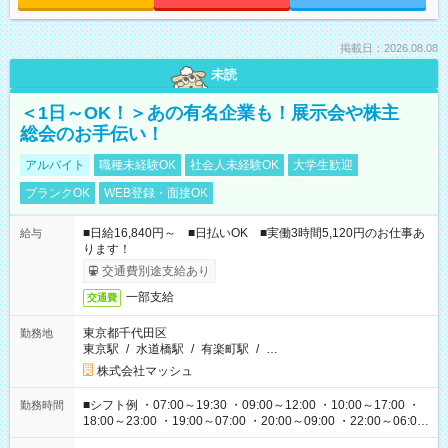
掲載日：2026.08.08
未読
＜1日～OK！＞あの有名企業も！展示会や株主
総会のお手伝い！
アルバイト
職種未経験OK
社会人未経験OK
大学生歓迎
ブランクOK
WEB登録・面接OK
■日給16,840円～ ■日払いOK ■実働3時間5,120円のお仕事あ
給与
ります！
交通費別途支給あり
一部支給
交通費
東京都千代田区
勤務地
東京駅
/
水道橋駅
/
有楽町駅
/
…
株式会社マッシュ
■シフト例 ・07:00～19:30 ・09:00～12:00 ・10:00～17:00 ・
勤務時間
18:00～23:00 ・19:00～07:00 ・20:00～09:00 ・22:00～06:00
etc ★最短で3時間で5,120円のお仕事から 15時間で2万円近く稼