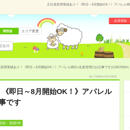
正社員登用実績あり＊《即日～8月開始OK！》アパレル商社
会員登録
エリア変更
関西版
望条件
登用実績あり＊《即日～8月開始OK！》アパレル商社×生産管理のお仕事です(110670934
No.TSW26-0474929
《即日～8月開始OK！》アパレル
事です
登録・面接OK