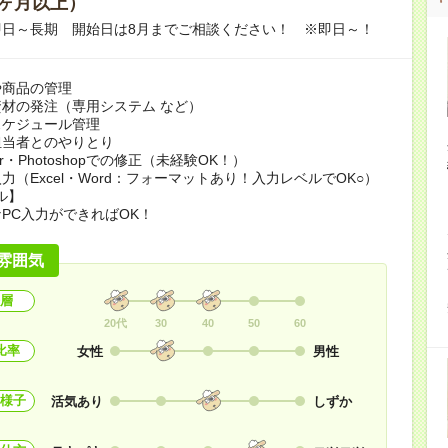
ヶ月以上）
即日～長期 開始日は8月までご相談ください！ ※即日～！
や商品の管理
材の発注（専用システム など）
スケジュール管理
担当者とのやりとり
rator・Photoshopでの修正（未経験OK！）
力（Excel・Word：フォーマットあり！入力レベルでOK○）
ル】
PC入力ができればOK！
雰囲気
層
20代
30
40
50
60
比率
女性
男性
様子
活気あり
しずか