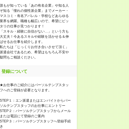
誰もが知っている「あの有名企業」や知る人
ぞ知る「憧れの個性派企業」までメーカー・
マスコミ・有名アパレル・学校などあらゆる
業界を網羅。職種も幅広いので、希望にピッ
タリの仕事が見つかります！
「スキル・経験に自信がない…」という方も
大丈夫！今あるスキルや経験を活かせる＆伸
ばせるお仕事を紹介します。
私たちは「じっくりお付き合いさせて頂く」
派遣会社であるため、希望はもちろん不安や
疑問もご相談ください。
登録について
★お仕事のご紹介にはパーソルテンプスタッ
フへのご登録が必要となります。
STEP１：エン派遣またはエンバイトからパー
ソルテンプスタッフのお仕事にエントリー
STEP２：パーソルテンプスタッフからメール
または電話にて登録のご案内
STEP３：パーソルテンプスタッフへ登録手続
き