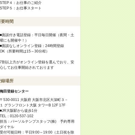
STEP４：お仕事のご紹介
STEP５：お仕事スタート
所要時間
■面談付き電話登録：平日毎日開催（夜間・土
曜にも開催中！）
■面談なしオンライン登録：24時間登録
OK（所要時間は15～30分程）
7割以上方がオンライン登録を選んでおり、安
心してお仕事開始されております
登録場所
梅田登録センター
〒530-0011 大阪府 大阪市北区大深町３－
１ グランフロント大阪 タワーB 12F 17F
■JR大阪駅から徒歩1分
TEL：0120-537-102
担当：パーソルテンプスタッフ(株) 予約専用
ダイヤル
受付可能日時：平日9:00～19:00（土日祝を除