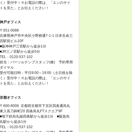
く）受付中！※お電話の際は、「エンのサイ
トを見た」とお伝えください！
神戸オフィス
〒651-0088
兵庫県神戸市中央区小野柄通7-1-1 日本生命三
宮駅前ビル10F
■阪神神戸三宮駅から徒歩1分
■JR三ノ宮駅から徒歩5分
TEL：0120-537-102
担当：パーソルテンプスタッフ(株) 予約専用
ダイヤル
受付可能日時：平日9:00～19:00（土日祝を除
く）受付中！※お電話の際は、「エンのサイ
トを見た」とお伝えください！
京都オフィス
〒600-8008 京都府京都市下京区四条通烏丸
東入長刀鉾町20 四条烏丸FTスクエア9F
■地下鉄烏丸線四条駅から徒歩1分 ■阪急烏
丸駅から徒歩1分
TEL：0120-537-102