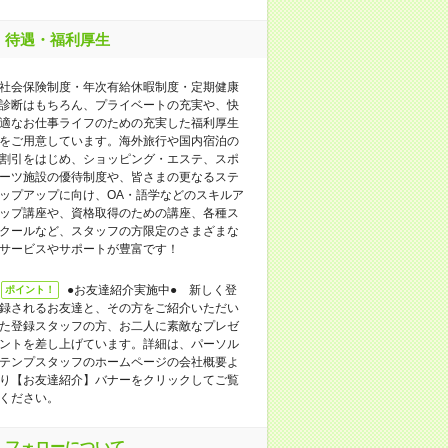
待遇・福利厚生
社会保険制度・年次有給休暇制度・定期健康
診断はもちろん、プライベートの充実や、快
適なお仕事ライフのための充実した福利厚生
をご用意しています。海外旅行や国内宿泊の
割引をはじめ、ショッピング・エステ、スポ
ーツ施設の優待制度や、皆さまの更なるステ
ップアップに向け、OA・語学などのスキルア
ップ講座や、資格取得のための講座、各種ス
クールなど、スタッフの方限定のさまざまな
サービスやサポートが豊富です！
●お友達紹介実施中● 新しく登
ポイント！
録されるお友達と、その方をご紹介いただい
た登録スタッフの方、お二人に素敵なプレゼ
ントを差し上げています。詳細は、パーソル
テンプスタッフのホームページの会社概要よ
り【お友達紹介】バナーをクリックしてご覧
ください。
フォローについて