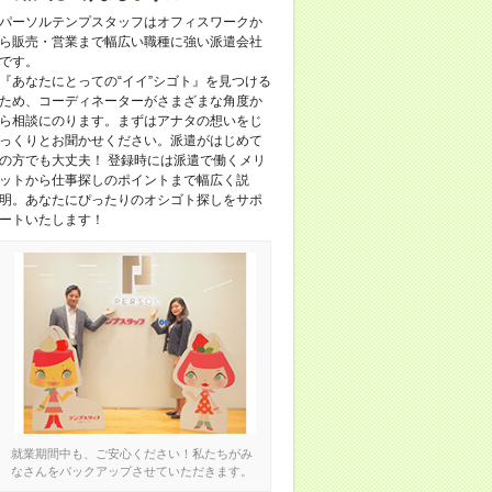
パーソルテンプスタッフはオフィスワークか
ら販売・営業まで幅広い職種に強い派遣会社
です。
『あなたにとっての“イイ”シゴト』を見つける
ため、コーディネーターがさまざまな角度か
ら相談にのります。まずはアナタの想いをじ
っくりとお聞かせください。派遣がはじめて
の方でも大丈夫！ 登録時には派遣で働くメリ
ットから仕事探しのポイントまで幅広く説
明。あなたにぴったりのオシゴト探しをサポ
ートいたします！
就業期間中も、ご安心ください！私たちがみ
なさんをバックアップさせていただきます。