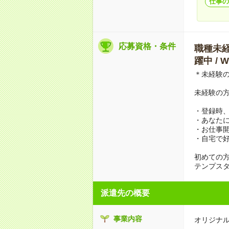
仕事の
応募資格・条件
職種未経験
躍中 /
＊未経験
未経験の
・登録時
・あなた
・お仕事
・自宅で好
初めての
テンプス
派遣先の概要
事業内容
オリジナ