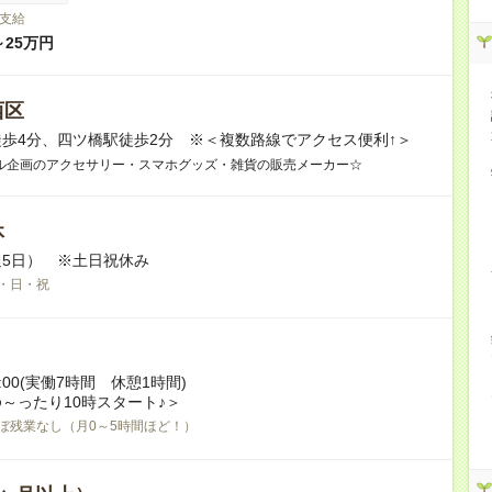
支給
～25万円
西区
歩4分、四ツ橋駅徒歩2分 ※＜複数路線でアクセス便利↑＞
ル企画のアクセサリー・スマホグッズ・雑貨の販売メーカー☆
休
5日） ※土日祝休み
・日・祝
18:00(実働7時間 休憩1時間)
～ったり10時スタート♪＞
ぼ残業なし（月0～5時間ほど！）