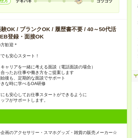
仕方
テキパキ
コツコツ
OK / ブランクOK / 履歴書不要 / 40～50代活
 WEB登録・面接OK
の方歓迎＊
方でも安心スタート！
、キャリアを一緒に考える面談（電話面談の場合）
に合ったお仕事や働き方をご提案します
開始後も、定期的な面談でサポート
きな時に学べるOA研修
方にも安心してお仕事スタートができるように
タッフがサポートします。
ル企画のアクセサリー・スマホグッズ・雑貨の販売メーカー☆