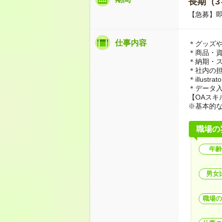
長期（3
【急募】
仕事内容
＊グッズ
＊商品・資
＊納期・
＊社内の
＊illust
＊データ入
【OAスキ
※基本的な
職場の
年齢
男女
職場の