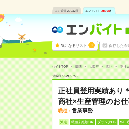
エン派遣
23642
件
エン バイト
28905
件
0
気になるリスト
保存した希
バイトTOP
関西
大阪府
西区
正社員
掲載日 :
2026
/
07
/
29
正社員登用実績あり＊
商社×生産管理のお仕
営業事務
職種：
派遣
職種未経験OK
ブランクOK
WEB