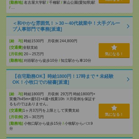
[勤務地]
名古屋大学駅
/
千種駅
/
東山公園(愛知県)駅
/
…
＜和やかな雰囲気！＞30～40代就業中！大手グルー
プ人事部門で事務[派遣]
[給 与]
時給1530円 月収例 244,800円
[交通費]
全額支給
[月収例]
20～25万円
気になる！
[勤務地]
刈谷駅から徒歩10分
/
知立駅から車10分
【在宅勤務OK】時給1800円！17時まで＊未経験
OK！小牧口での秘書[派遣]
[給 与]
時給1800円 月収例 29万円 時給1800円×
実働7h45m×週5日×4週+残業10h ※月収例を保証す
るものではありません。
[交通費]
1ヶ月3万円を上限として実費支給
気になる！
[月収例]
25～30万円
[勤務地]
小牧口駅から徒歩15分
/
小牧駅からバス9
分