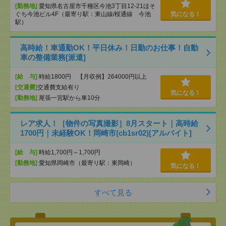
[勤務地]
愛知県名古屋市千種区今池3丁目12-21ほそ
ぐち今池ビル4F（最寄り駅：東山線/桜通線 今池
気になる！
駅）
高時給！車通勤OK！平日休み！日勤のお仕事！自動
車の整備業務[派遣]
[給 与]
時給1800円 【月収例】264000円以上
[交通費]
交通費支給有り
気になる！
[勤務地]
尾張一宮駅から車10分
レア求人！［物件の写真撮影］8月スタート｜高時給
1700円｜未経験OK！岡崎市(cb1sr02)[アルバイト]
[給 与]
時給1,700円～1,700円
[勤務地]
愛知県岡崎市（最寄り駅：東岡崎）
気になる！
すべて見る