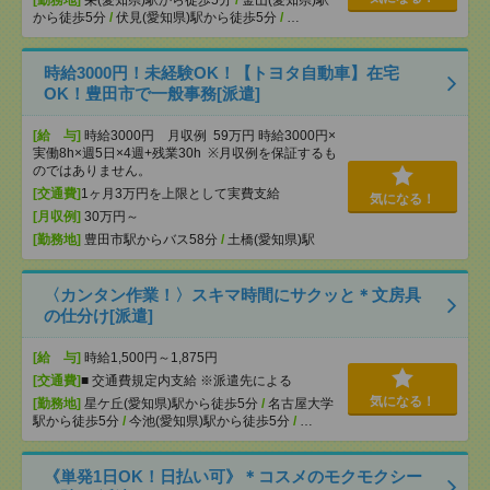
[勤務地]
栄(愛知県)駅から徒歩5分
/
金山(愛知県)駅
から徒歩5分
/
伏見(愛知県)駅から徒歩5分
/
…
時給3000円！未経験OK！【トヨタ自動車】在宅
OK！豊田市で一般事務[派遣]
[給 与]
時給3000円 月収例 59万円 時給3000円×
実働8h×週5日×4週+残業30h ※月収例を保証するも
のではありません。
[交通費]
1ヶ月3万円を上限として実費支給
気になる！
[月収例]
30万円～
[勤務地]
豊田市駅からバス58分
/
土橋(愛知県)駅
〈カンタン作業！〉スキマ時間にサクッと＊文房具
の仕分け[派遣]
[給 与]
時給1,500円～1,875円
[交通費]
■ 交通費規定内支給 ※派遣先による
気になる！
[勤務地]
星ケ丘(愛知県)駅から徒歩5分
/
名古屋大学
駅から徒歩5分
/
今池(愛知県)駅から徒歩5分
/
…
《単発1日OK！日払い可》＊コスメのモクモクシー