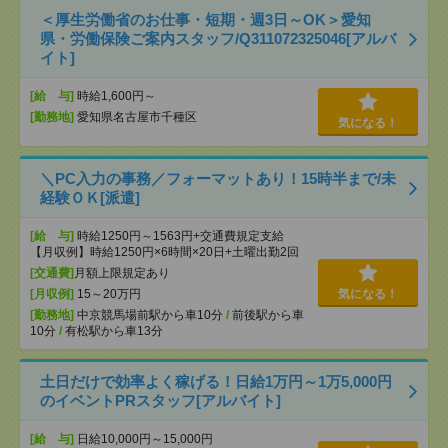
＜厚生労働省のお仕事・短期・週3日～OK＞愛知
県・労働保険ご案内スタッフ/Q311072325046[アルバ
イト]
[給 与]
時給1,600円～
[勤務地]
愛知県名古屋市千種区
気になる！
＼PC入力の事務／フォーマットあり！15時半まで/未
経験ＯＫ[派遣]
[給 与]
時給1250円～1563円+交通費規定支給
【月収例】時給1250円×6時間×20日+土曜出勤2回
[交通費]
月額上限規定あり
[月収例]
15～20万円
気になる！
[勤務地]
中京競馬場前駅から車10分
/
前後駅から車
10分
/
有松駅から車13分
土日だけで効率よく稼げる！日給1万円～1万5,000円
のイベントPRスタッフ[アルバイト]
[給 与]
日給10,000円～15,000円