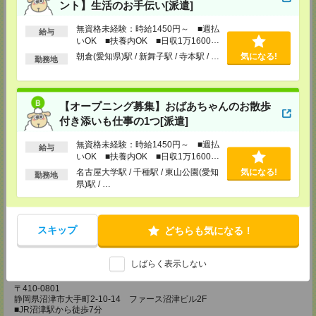
4F
ント】生活のお手伝い[派遣]
■名鉄東岡崎駅から徒歩3分
TEL：0120-537-102
無資格未経験：時給1450円～ ■週払
給与
担当：パーソルテンプスタッフ(株) 予約専用ダイヤル
いOK ■扶養内OK ■日収1万1600円
受付可能日時：平日9:00～18:00（土日祝を除く）受付中！※お電話の際
以上
は、「エンのサイトを見た」とお伝えください！
朝倉(愛知県)駅 / 新舞子駅 / 寺本駅 / …
気になる!
勤務地
静岡コーディネートセンター（浜松）
〒436-0056
浜松市中区板屋町111-2 浜松アクトタワー11F
【オープニング募集】おばあちゃんのお散歩
■JR浜松駅から徒歩5分
付き添いも仕事の1つ[派遣]
TEL：0120-537-102
担当：パーソルテンプスタッフ(株) 予約専用ダイヤル
受付可能日時：平日9:00～18:00（土日祝を除く）受付中！※お電話の際
無資格未経験：時給1450円～ ■週払
給与
は、「エンのサイトを見た」とお伝えください！
いOK ■扶養内OK ■日収1万1600円
以上
名古屋大学駅 / 千種駅 / 東山公園(愛知
気になる!
勤務地
静岡コーディネートセンター（静岡）
県)駅 / …
〒420-0851
静岡県静岡市葵区黒金町11-7 大樹生命静岡駅前ビル2F
■JR静岡駅から徒歩5分
TEL：0120-537-102
スキップ
どちらも気になる！
担当：パーソルテンプスタッフ(株) 予約専用ダイヤル
受付可能日時：平日9:00～18:00（土日祝を除く）受付中！※お電話の際
は、「エンのサイトを見た」とお伝えください！
しばらく表示しない
静岡コーディネートセンター（沼津）
〒410-0801
静岡県沼津市大手町2-10-14 ファース沼津ビル2F
■JR沼津駅から徒歩7分