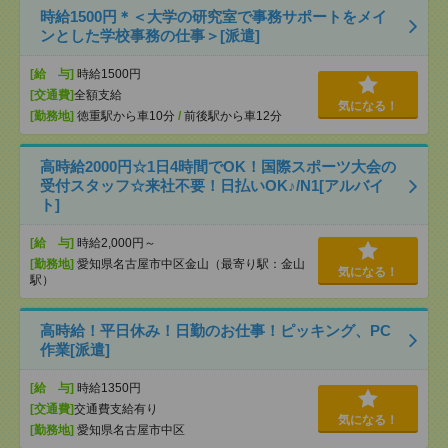
時給1500円＊＜大学の研究室で事務サポートをメイ
ンとした学校事務の仕事＞[派遣]
[給 与]
時給1500円
[交通費]
全額支給
気になる！
[勤務地]
徳重駅から車10分
/
前後駅から車12分
高時給2000円☆1日4時間でOK！国際スポーツ大会の
受付スタッフ☆来社不要！日払いOK♪/N1[アルバイ
ト]
[給 与]
時給2,000円～
[勤務地]
愛知県名古屋市中区金山（最寄り駅：金山
気になる！
駅）
高時給！平日休み！日勤のお仕事！ピッキング、PC
作業[派遣]
[給 与]
時給1350円
[交通費]
交通費支給有り
気になる！
[勤務地]
愛知県名古屋市中区