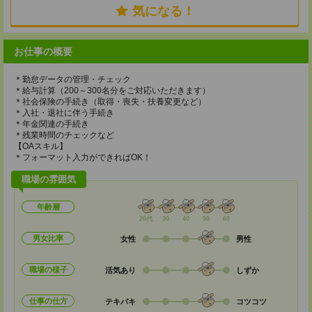
気になる！
お仕事の概要
＊勤怠データの管理・チェック
＊給与計算（200～300名分をご対応いただきます）
＊社会保険の手続き（取得・喪失・扶養変更など）
＊入社・退社に伴う手続き
＊年金関連の手続き
＊残業時間のチェックなど
【OAスキル】
＊フォーマット入力ができればOK！
職場の雰囲気
年齢層
20代
30
40
50
60
男女比率
女性
男性
職場の様子
活気あり
しずか
仕事の仕方
テキパキ
コツコツ