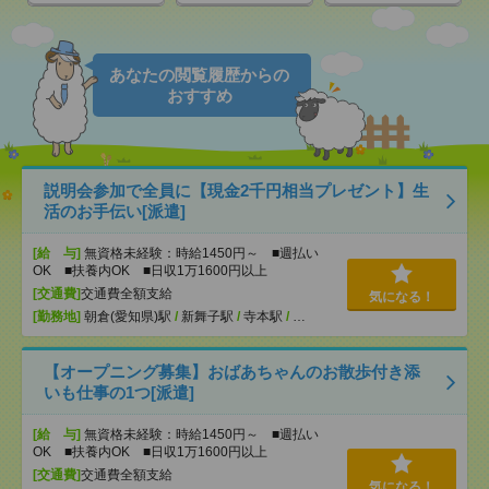
あなたの閲覧履歴からの
おすすめ
説明会参加で全員に【現金2千円相当プレゼント】生
活のお手伝い[派遣]
[給 与]
無資格未経験：時給1450円～ ■週払い
OK ■扶養内OK ■日収1万1600円以上
[交通費]
交通費全額支給
気になる！
[勤務地]
朝倉(愛知県)駅
/
新舞子駅
/
寺本駅
/
…
【オープニング募集】おばあちゃんのお散歩付き添
いも仕事の1つ[派遣]
[給 与]
無資格未経験：時給1450円～ ■週払い
OK ■扶養内OK ■日収1万1600円以上
[交通費]
交通費全額支給
気になる！