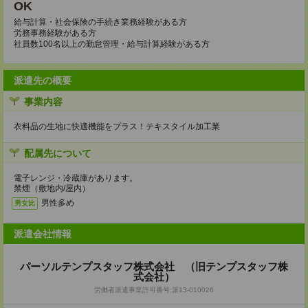
OK
給与計算・社会保険の手続き業務経験がある方
労務事務経験がある方
社員数100名以上の勤怠管理・給与計算経験がある方
派遣先の概要
事業内容
衣料品の生地に快適機能をプラス！テキスタイル加工業
配属先について
電子レンジ・冷蔵庫があります。
禁煙（敷地内/屋内）
男性多め
男女比
派遣会社情報
パーソルテンプスタッフ株式会社 （旧テンプスタッフ株
式会社）
労働者派遣事業許可番号:派13-010026