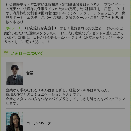
社会保険制度・年次有給休暇制度・定期健康診断はもちろん、プライベート
の充実や、快適なお仕事ライフのための充実した福利厚生をご用意していま
す。海外旅行の割引や国内宿泊割引をはじめ、レジャー、ショッピング、育
児サポート、エステ、スポーツ施設、各種スクール＜ご自宅でできるPC研
修＞もあり！
●お友達紹介実施中● 新しく登録されるお友達と、その方をご
ポイント！
紹介いただいた登録スタッフの方、お二人に素敵なプレゼントを差し上げて
います。詳細は、以下会社概要ホームページより【お友達紹介】バナーをク
リックしてご覧ください。！
フォローについて
営業
企業から求められるスキルはさまざま。経験やスキルはもちろん、
職場の仲間とのコミュニケーションも大切です。
企業とスタッフの方をつなぐパイプ役としてしっかり皆さんをバックアップ
します。
コーディネーター