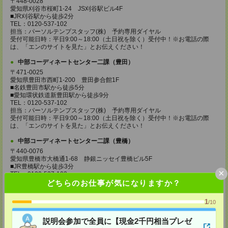
〒448-0028
愛知県刈谷市桜町1-24 JS刈谷駅ビル4F
■JR刈谷駅から徒歩2分
TEL：0120-537-102
担当：パーソルテンプスタッフ(株) 予約専用ダイヤル
受付可能日時：平日9:00～18:00（土日祝を除く）受付中！※お電話の際
は、「エンのサイトを見た」とお伝えください！
中部コーディネートセンター二課（豊田）
〒471-0025
愛知県豊田市西町1-200 豊田参合館1F
■名鉄豊田市駅から徒歩5分
■愛知環状鉄道新豊田駅から徒歩9分
TEL：0120-537-102
担当：パーソルテンプスタッフ(株) 予約専用ダイヤル
受付可能日時：平日9:00～18:00（土日祝を除く）受付中！※お電話の際
は、「エンのサイトを見た」とお伝えください！
中部コーディネートセンター二課（豊橋）
〒440-0076
愛知県豊橋市大橋通1-68 静銀ニッセイ豊橋ビル5F
■JR豊橋駅から徒歩3分
×
TEL：0120-537-102
担当：パーソルテンプスタッフ(株) 予約専用ダイヤル
どちらのお仕事が気になりますか？
受付可能日時：平日9:00～18:00（土日祝を除く）受付中！※お電話の際
は、「エンのサイトを見た」とお伝えください！
1
/10
中部コーディネートセンター二課（岡崎）
説明会参加で全員に【現金2千円相当プレゼ
〒444-0043 愛知県 岡崎市唐沢町11-5 第一生命・三井住友海上岡崎ビル