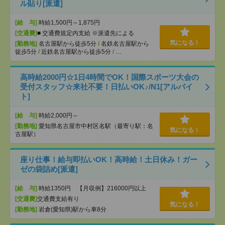
ル貼り[派遣]
[給 与]
時給1,500円～1,875円
[交通費]
■ 交通費規定内支給 ※派遣先による
気になる！
[勤務地]
名古屋駅から徒歩5分
/
名鉄名古屋駅から
徒歩5分
/
近鉄名古屋駅から徒歩5分
/
…
高時給2000円☆1日4時間でOK！国際スポーツ大会の
受付スタッフ☆来社不要！日払いOK♪/N1[アルバイ
ト]
[給 与]
時給2,000円～
[勤務地]
愛知県名古屋市中村区名駅（最寄り駅：名
気になる！
古屋駅）
座り仕事！給与即払いOK！高時給！土日休み！ガー
ゼの袋詰め[派遣]
[給 与]
時給1350円 【月収例】216000円以上
[交通費]
交通費支給有り
気になる！
[勤務地]
岩倉(愛知県)駅から車8分