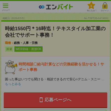
0
メニュー
気になる！
ログイン
掲載日 :2026
/
07
/
31
No.TSPT26-0474001
時給1550円＊16時迄！テキスタイル加工業の
会社でサポート事務！
職種：
総務・人事・労務
派遣
WEB登録・面接OK
時間相談〇給与計算などの労務経験を活かせる！サ
ポート事務
困った事はいつでも聞ける・相談できるので安心○デニム・スニー
...
もっとみる
応募ページへ