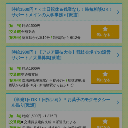
時給1500円＊＜土日祝休＆残業なし！時短相談OK！
サポートメインの大学事務＞[派遣]
[給 与]
時給1500円
[交通費]
全額支給
気になる！
[勤務地]
徳重駅から車10分
/
前後駅から車12分
時給1900円！【アジア競技大会】競技会場での設営
サポート／大量募集[派遣]
[給 与]
時給1900円
[交通費]
交通費支給
気になる！
[勤務地]
瑞穂運動場東駅から徒歩7分
/
瑞穂運動場
西駅から徒歩10分
/
新瑞橋駅から徒歩10分
《単発1日OK！日払い可》＊お菓子のモクモクシー
ル貼り[派遣]
[給 与]
時給1,500円～1,875円
[交通費]
■ 交通費規定内支給 ※派遣先による
気になる！