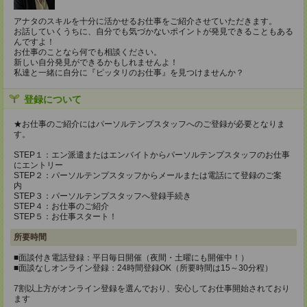
アナタのスキルを十分に活かせるお仕事をご紹介させていただきます。
お話していくうちに、自分でも気づかないポイントが発見できることもある
んですよ！
お仕事のことなら何でも相談ください。
新しい自分発見ができるかもしれませんよ！
私達と一緒に自分に『ピッタリのお仕事』を見つけませんか？
登録について
★お仕事のご紹介にはパーソルテンプスタッフへのご登録が必要となりま
す。
STEP１：エン派遣またはエンバイトからパーソルテンプスタッフのお仕事
にエントリー
STEP２：パーソルテンプスタッフからメールまたは電話にて登録のご案
内
STEP３：パーソルテンプスタッフへ登録手続き
STEP４：お仕事のご紹介
STEP５：お仕事スタート！
所要時間
■面談付き電話登録：平日毎日開催（夜間・土曜にも開催中！）
■面談なしオンライン登録：24時間登録OK（所要時間は15～30分程）
7割以上方がオンライン登録を選んでおり、安心してお仕事開始されており
ます