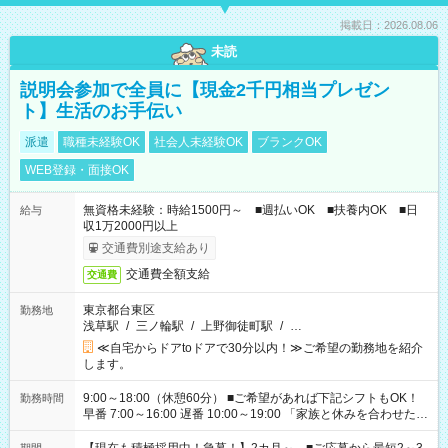
掲載日：2026.08.06
未読
説明会参加で全員に【現金2千円相当プレゼン
ト】生活のお手伝い
派遣
職種未経験OK
社会人未経験OK
ブランクOK
WEB登録・面接OK
無資格未経験：時給1500円～ ■週払いOK ■扶養内OK ■日
給与
収1万2000円以上
交通費別途支給あり
交通費全額支給
交通費
東京都台東区
勤務地
浅草駅
/
三ノ輪駅
/
上野御徒町駅
/
…
≪自宅からドアtoドアで30分以内！≫ご希望の勤務地を紹介
します。
9:00～18:00（休憩60分） ■ご希望があれば下記シフトもOK！
勤務時間
早番 7:00～16:00 遅番 10:00～19:00 「家族と休みを合わせた
い」 「余裕を持って夕飯の準備がしたい」 「できれば残業はし
たくない」 など、ご希望を教えてくださいね。 ※Wワーク希望