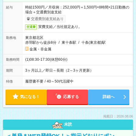
時給1500円／月収例：252,000円＝1,500円×8時間×21日勤務の
給与
場合＋交通費別途支給
交通費別途支給あり
実費支給／当社規定あり。
交通費
東京都北区
勤務地
赤羽駅から徒歩8分
/
東十条駅
/
十条(東京都)駅
金属・非金属
(1)08:30-17:30(休憩60分)
勤務時間
3ヶ月以上／即日～長期（2～3ヶ月更新）
期間
履歴書不要
/
40～50代活躍中
特徴
気になる！
応募する
詳細へ
掲載日：2026.08.06
未読