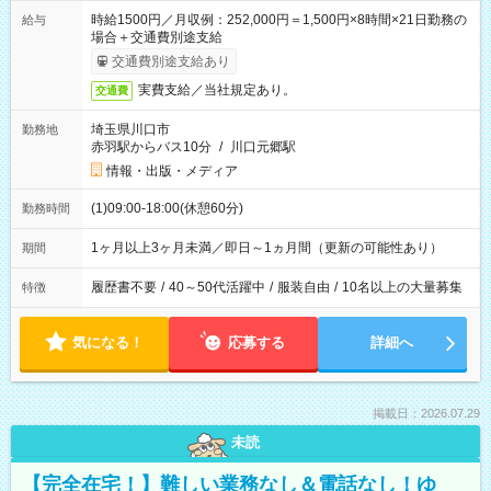
時給1500円／月収例：252,000円＝1,500円×8時間×21日勤務の
給与
場合＋交通費別途支給
交通費別途支給あり
実費支給／当社規定あり。
交通費
埼玉県川口市
勤務地
赤羽駅からバス10分
/
川口元郷駅
情報・出版・メディア
(1)09:00-18:00(休憩60分)
勤務時間
1ヶ月以上3ヶ月未満／即日～1ヵ月間（更新の可能性あり）
期間
履歴書不要
/
40～50代活躍中
/
服装自由
/
10名以上の大量募集
特徴
気になる！
応募する
詳細へ
掲載日：2026.07.29
未読
【完全在宅！】難しい業務なし＆電話なし！ゆ