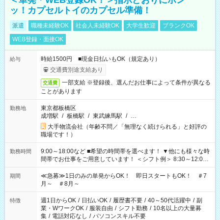
＜単発＊WEB登録OK！＞指示どおりにポン
ッ！カプセルトイのカプセル準備！
派遣
職種未経験OK
社会人未経験OK
大学生歓迎
ブランクOK
WEB登録・面接OK
時給1500円 ■現金日払いもOK（規定あり）
給与
交通費別途支給あり
一部支給 ※登録後、選んだお仕事によって条件が異なる
交通費
ことがあります
東京都板橋区
勤務地
成増駅
/
板橋駅
/
東武練馬駅
/
…
大手物流会社（年齢不問／「無理なく続けられる」と好評の
職場です！）
9:00～18:00など ■希望の時間帯を選べます！ ▼他にも様々な時
勤務時間
間帯でお仕事をご用意しています！ ＜シフト例＞ 8:30～12:00
17:00～22:00 13:00～22:00 22:00～翌6:00 など
≪急募≫1日のみの単発からOK！ 即日スタートもOK！ ＃7
期間
月～ ＃8月～
週1日からOK
/
日払いOK
/
履歴書不要
/
40～50代活躍中
/
副
特徴
業・WワークOK
/
服装自由
/
シフト勤務
/
10名以上の大量募
集
/
電話対応なし
/
パソコンスキル不要