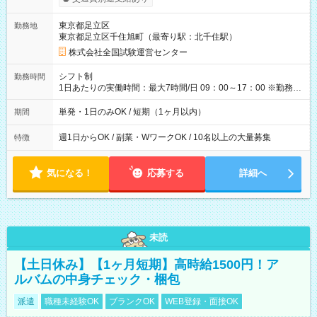
り！】 希望される場合、勤務から1週間ほどで給与の一部を受け
取れます。 ※手数料418円がかかります。 【過去試験日の収入
東京都足立区
勤務地
例】 ・河合塾模擬試験 8:30～17:30（休憩1時間） 時給1,300円
東京都足立区千住旭町（最寄り駅：北千住駅）
×8時間＝日収10,400円＋交通費 ※当日の役割により時給＋100
円の場合あり ・国家試験 7:00～13:30（休憩なし） 時給1,300
株式会社全国試験運営センター
円（役割手当＋100円）×6時間＝日収8,400円＋交通費 【試用期
間】試用期間なし
シフト制
勤務時間
1日あたりの実働時間：最大7時間/日 09：00～17：00 ※勤務時
間は 試験により異なります。
単発・1日のみOK / 短期（1ヶ月以内）
期間
週1日からOK / 副業・WワークOK / 10名以上の大量募集
特徴
気になる！
応募する
詳細へ
未読
【土日休み】【1ヶ月短期】高時給1500円！ア
ルバムの中身チェック・梱包
派遣
職種未経験OK
ブランクOK
WEB登録・面接OK