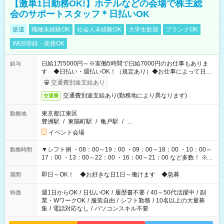
【激単1日勤務OK!】ホテルなどの会場で株主総
会のサポートスタッフ＊日払いOK
派遣
職種未経験OK
社会人未経験OK
大学生歓迎
ブランクOK
WEB登録・面接OK
日給1万5000円～※実働5時間で日給7000円のお仕事もありま
給与
す ◆日払い・週払いOK！（規定あり）◆お仕事によって日給
も異なります
交通費別途支給あり
交通費別途支給あり(勤務地により異なります)
交通費
東京都江東区
勤務地
豊洲駅
/
東陽町駅
/
亀戸駅
/
…
イベント会場
▼シフト例 ・08：00～19：00 ・09：00～18：00 ・10：00～
勤務時間
17：00 ・13：00～22：00 ・16：00～21：00 など多数！ ※お
仕事により勤務時間が異なります
即日～OK！ ◆お好きな日1日～働けます ◆急募
期間
週1日からOK
/
日払いOK
/
履歴書不要
/
40～50代活躍中
/
副
特徴
業・WワークOK
/
服装自由
/
シフト勤務
/
10名以上の大量募
集
/
電話対応なし
/
パソコンスキル不要