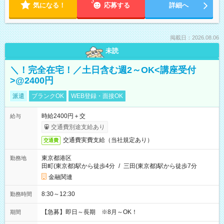
気になる！
応募する
詳細へ
掲載日：2026.08.06
未読
＼！完全在宅！／土日含む週2～OK<講座受付
>@2400円
派遣
ブランクOK
WEB登録・面接OK
時給2400円＋交
給与
交通費別途支給あり
交通費実費支給（当社規定あり）
交通費
東京都港区
勤務地
田町(東京都)駅から徒歩4分
/
三田(東京都)駅から徒歩7分
金融関連
8:30～12:30
勤務時間
【急募】即日～長期 ※8月～OK！
期間