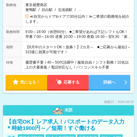
東京都豊島区
勤務地
巣鴨駅
/
目白駅
/
北池袋駅
/
…
≪自宅からドアtoドアで30分以内！≫ご希望の勤務地を紹介
します。
9:00～18:00（休憩60分） ■ご希望があれば下記シフトもOK！
勤務時間
早番 7:00～16:00 遅番 10:00～19:00 夜勤 16:30～翌9:30 「家族
と休みを合わせたい」 「余裕を持って夕飯の準備がしたい」
「できれば残業はしたくない」 など、ご希望を教えてください
【8月中のスタートOK！急募！】2カ月～ ■ご応募から最短2～
期間
ね。 ※Wワーク希望の方へ 今ご覧のお仕事で希望する勤務時間
3日後に就業が可能です！
と、もう1つのお仕事の勤務時間。 合計で週40時間を超える場
合は応募できません。
履歴書不要
/
40～50代活躍中
/
服装自由
/
シフト勤務
/
10名以
特徴
上の大量募集
/
電話対応なし
/
パソコンスキル不要
気になる！
応募する
詳細へ
掲載日：2026.08.05
未読
【在宅OK】レア求人！パスポートのデータ入力
＊時給1900円～／短期！すぐ働ける