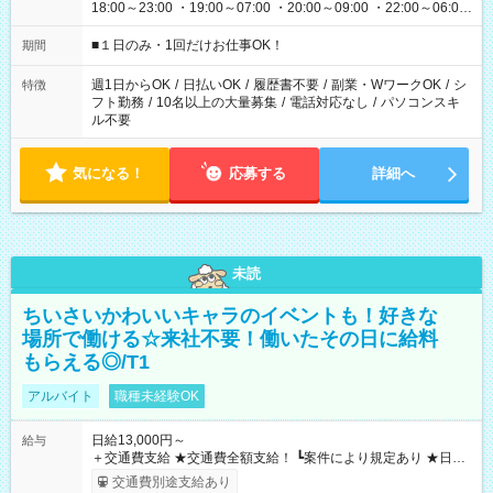
18:00～23:00 ・19:00～07:00 ・20:00～09:00 ・22:00～06:00
etc ★最短で3時間で5,120円のお仕事から 15時間で2万円近く稼
げるお仕事も！ ご希望のお時間に合わせてご紹介！ ※シフトは
■１日のみ・1回だけお仕事OK！
期間
現場によって異なります。 ※勿論、休憩時間はあるのでご安心
ください！
週1日からOK
/
日払いOK
/
履歴書不要
/
副業・WワークOK
/
シ
特徴
フト勤務
/
10名以上の大量募集
/
電話対応なし
/
パソコンスキ
ル不要
気になる！
応募する
詳細へ
未読
ちいさいかわいいキャラのイベントも！好きな
場所で働ける☆来社不要！働いたその日に給料
もらえる◎/T1
アルバイト
職種未経験OK
日給13,000円～
給与
＋交通費支給 ★交通費全額支給！ ┗案件により規定あり ★日払
いOK！（規定あり） ┗働いたその日に現金GET♪ お仕事後はコ
交通費別途支給あり