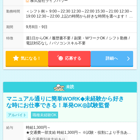
株式会社ライブパワー
＜シフト例＞ 9:00～22:30 12:30～22:00 15:30～21:00 12:30～
勤務時間
19:00 12:30～22:00 上記の時間から好きな時間を選べます！ ※
時間は変更となる可能性があります
9月8日・9日
期間
週1日からOK
/
履歴書不要
/
副業・WワークOK
/
シフト勤務
/
特徴
電話対応なし
/
パソコンスキル不要
気になる！
応募する
詳細へ
未読
マニュアル通りに簡単WORK◆未経験から好き
な時にお仕事できる！単発OK◎試験監督
アルバイト
職種未経験OK
時給1,300円～
給与
★交通費一部支給 時給1,300円～ ※試験・役割により手当あり
※勤務回数により昇給あり 【即給（前払い）オプションあ
交通費別途支給あり