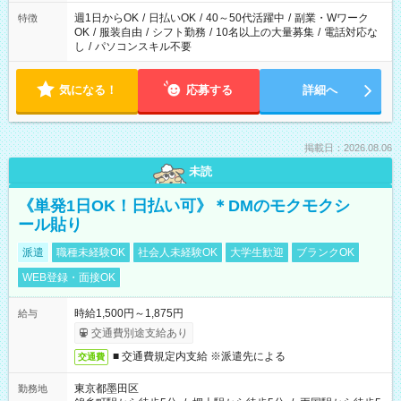
週1日からOK
/
日払いOK
/
40～50代活躍中
/
副業・Wワーク
特徴
OK
/
服装自由
/
シフト勤務
/
10名以上の大量募集
/
電話対応な
し
/
パソコンスキル不要
気になる！
応募する
詳細へ
掲載日：2026.08.06
未読
《単発1日OK！日払い可》＊DMのモクモクシ
ール貼り
派遣
職種未経験OK
社会人未経験OK
大学生歓迎
ブランクOK
WEB登録・面接OK
時給1,500円～1,875円
給与
交通費別途支給あり
■ 交通費規定内支給 ※派遣先による
交通費
東京都墨田区
勤務地