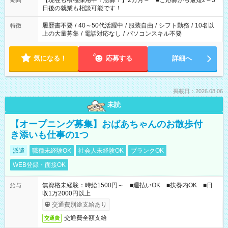
【現在も積極採用中！急募！】2カ月～ ■ご応募から最短2～3
期間
の方へ 今ご覧のお仕事で希望する勤務時間と、もう1つのお仕事
日後の就業も相談可能です！
の勤務時間。 合計で週40時間を超える場合は応募できません。
履歴書不要
/
40～50代活躍中
/
服装自由
/
シフト勤務
/
10名以
特徴
上の大量募集
/
電話対応なし
/
パソコンスキル不要
気になる！
応募する
詳細へ
掲載日：2026.08.06
未読
【オープニング募集】おばあちゃんのお散歩付
き添いも仕事の1つ
派遣
職種未経験OK
社会人未経験OK
ブランクOK
WEB登録・面接OK
無資格未経験：時給1500円～ ■週払いOK ■扶養内OK ■日
給与
収1万2000円以上
交通費別途支給あり
交通費全額支給
交通費