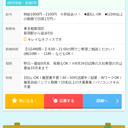
WEB登録・面接OK
時給1900円～2100円 ※昇給あり！ ■週払いOK ■1日6h以上
給与
の勤務で日収1万円～
東京都新宿区
勤務地
新宿駅から徒歩5分
キレイなオフィスです
【1日4時間～】8:00～21:00の間でご希望ご相談ください！
勤務時間
(例)10時～・11時～ などもOK！
即日～最短9月末、長期もOK！※8月24日以降の入社希望の方は
期間
最短10月末まで
日払いOK
/
履歴書不要
/
40～50代活躍中
/
副業・WワークOK
/
特徴
服装自由
/
シフト勤務
/
10名以上の大量募集
/
パソコンスキル
不要
気になる！
応募する
詳細へ