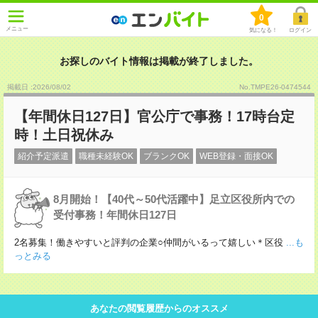
0
メニュー
気になる！
ログイン
お探しのバイト情報は掲載が終了しました。
掲載日 :2026
/
08
/
02
No.TMPE26-0474544
【年間休日127日】官公庁で事務！17時台定
時！土日祝休み
紹介予定派遣
職種未経験OK
ブランクOK
WEB登録・面接OK
8月開始！【40代～50代活躍中】足立区役所内での
受付事務！年間休日127日
2名募集！働きやすいと評判の企業○仲間がいるって嬉しい＊区役
...も
っとみる
あなたの閲覧履歴からのオススメ