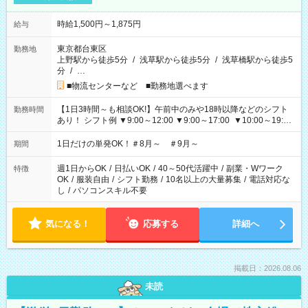
時給1,500円～1,875円
給与
東京都台東区
勤務地
上野駅から徒歩5分
/
浅草駅から徒歩5分
/
浅草橋駅から徒歩5
分
/
…
■物流センターなど ■勤務地選べます
【1日3時間～も相談OK!】午前中のみや18時以降などのシフト
勤務時間
あり！ シフト例 ▼9:00～12:00 ▼9:00～17:00 ▼10:00～19:00
▼18:00～21:00
1日だけの単発OK！＃8月～ ＃9月～
期間
週1日からOK
/
日払いOK
/
40～50代活躍中
/
副業・Wワーク
特徴
OK
/
服装自由
/
シフト勤務
/
10名以上の大量募集
/
電話対応な
し
/
パソコンスキル不要
気になる！
応募する
詳細へ
掲載日：2026.08.06
未読