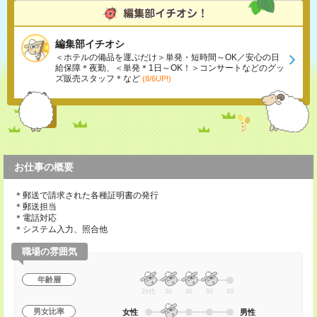
編集部イチオシ
＜ホテルの備品を運ぶだけ＞単発・短時間～OK／安心の日
給保障＊夜勤、＜単発＊1日～OK！＞コンサートなどのグッ
ズ販売スタッフ＊など
(8/6UP!)
お仕事の概要
＊郵送で請求された各種証明書の発行
＊郵送担当
＊電話対応
＊システム入力、照合他
職場の雰囲気
年齢層
20代
30
40
50
60
男女比率
女性
男性