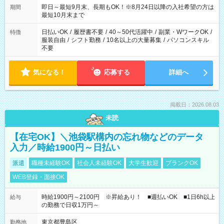
即日～最短9月末、長期もOK！※8月24日以降の入社希望の方は
期間
最短10月末まで
日払いOK
/
履歴書不要
/
40～50代活躍中
/
副業・WワークOK
/
特徴
服装自由
/
シフト勤務
/
10名以上の大量募集
/
パソコンスキル
不要
気になる！
応募する
詳細へ
掲載日：2026.08.03
未読
【在宅OK】＼池袋駅構内の忘れ物などのデータ
入力／時給1900円～日払い
派遣
職種未経験OK
社会人未経験OK
大学生歓迎
ブランクOK
WEB登録・面接OK
時給1900円～2100円 ※昇給あり！ ■週払いOK ■1日6h以上
給与
の勤務で日収1万円～
東京都豊島区
勤務地