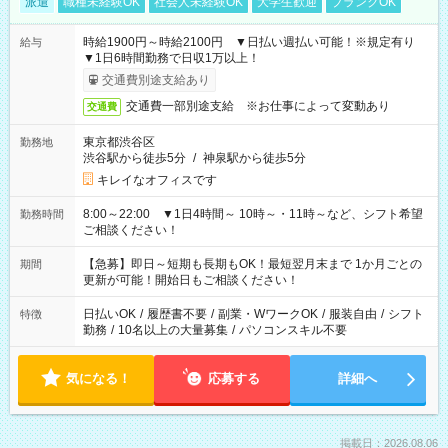
派遣
職種未経験OK
社会人未経験OK
大学生歓迎
ブランクOK
時給1900円～時給2100円 ▼日払い週払い可能！※規定有り
給与
▼1日6時間勤務で日収1万以上！
交通費別途支給あり
交通費一部別途支給 ※お仕事によって変動あり
交通費
東京都渋谷区
勤務地
渋谷駅から徒歩5分
/
神泉駅から徒歩5分
キレイなオフィスです
8:00～22:00 ▼1日4時間～ 10時～・11時～など、シフト希望
勤務時間
ご相談ください！
【急募】即日～短期も長期もOK！最短翌月末まで 1か月ごとの
期間
更新が可能！開始日もご相談ください！
日払いOK
/
履歴書不要
/
副業・WワークOK
/
服装自由
/
シフト
特徴
勤務
/
10名以上の大量募集
/
パソコンスキル不要
気になる！
応募する
詳細へ
掲載日：2026.08.06