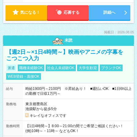
気になる！
応募する
詳細へ
掲載日：2026.08.05
未読
【週2日～×1日4時間～】映画やアニメの字幕を
こつこつ入力
派遣
職種未経験OK
社会人未経験OK
大学生歓迎
ブランクOK
WEB登録・面接OK
時給1900円～2100円 ※昇給あり！ ■週払いOK ■1日6h以上
給与
の勤務で日収1万円～
東京都豊島区
勤務地
池袋駅から徒歩5分
キレイなオフィスです
【1日4時間～】8:00～21:00の間でご希望ご相談ください！
勤務時間
(例)10時～・11時～ などもOK！