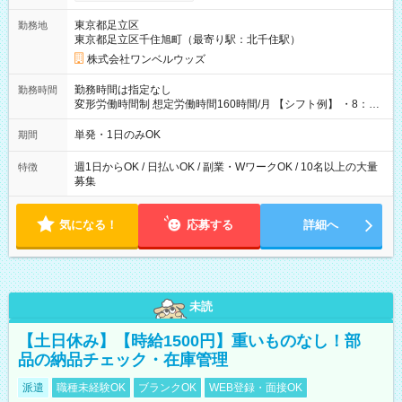
ンビニATMから 日払い分を引き落とせます！ 【試用期間】試
用期間なし
東京都足立区
勤務地
東京都足立区千住旭町（最寄り駅：北千住駅）
株式会社ワンベルウッズ
勤務時間は指定なし
勤務時間
変形労働時間制 想定労働時間160時間/月 【シフト例】 ・8：00
～21：00
単発・1日のみOK
期間
週1日からOK / 日払いOK / 副業・WワークOK / 10名以上の大量
特徴
募集
気になる！
応募する
詳細へ
未読
【土日休み】【時給1500円】重いものなし！部
品の納品チェック・在庫管理
派遣
職種未経験OK
ブランクOK
WEB登録・面接OK