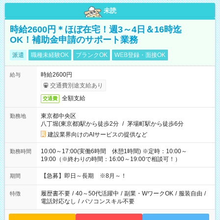
未読
時給2600円＊ほぼ在宅！週3～4日＆16時迄
OK！補助金申請のサポート業務
派遣
職種未経験OK
ブランクOK
WEB登録・面接OK
時給2600円
給与
交通費別途支給あり
全額支給
交通費
東京都中央区
勤務地
八丁堀(東京都)駅から徒歩2分
/
茅場町駅から徒歩6分
建設業界向けのAIサービスの提供など
10:00～17:00(実働6時間 休憩1時間) ※定時：10:00～
勤務時間
19:00（※終わりの時間：16:00～19:00で相談可！）
【急募】即日～長期 ※8月～！
期間
履歴書不要
/
40～50代活躍中
/
副業・WワークOK
/
服装自由
/
特徴
電話対応なし
/
パソコンスキル不要