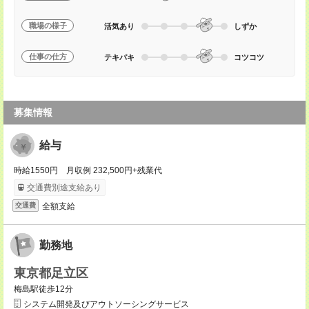
職場の様子
活気あり
しずか
仕事の仕方
テキパキ
コツコツ
募集情報
給与
時給1550円 月収例 232,500円+残業代
交通費別途支給あり
全額支給
交通費
勤務地
東京都足立区
梅島駅徒歩12分
システム開発及びアウトソーシングサービス