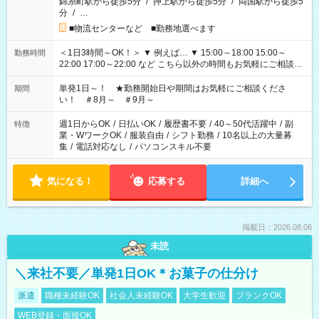
錦糸町駅から徒歩5分
/
押上駅から徒歩5分
/
両国駅から徒歩5
分
/
…
■物流センターなど ■勤務地選べます
＜1日3時間～OK！＞ ▼ 例えば… ▼ 15:00～18:00 15:00～
勤務時間
22:00 17:00～22:00 など こちら以外の時間もお気軽にご相談く
ださい！
単発1日～！ ★勤務開始日や期間はお気軽にご相談くださ
期間
い！ ＃8月～ ＃9月～
週1日からOK
/
日払いOK
/
履歴書不要
/
40～50代活躍中
/
副
特徴
業・WワークOK
/
服装自由
/
シフト勤務
/
10名以上の大量募
集
/
電話対応なし
/
パソコンスキル不要
気になる！
応募する
詳細へ
掲載日：2026.08.06
未読
＼来社不要／単発1日OK＊お菓子の仕分け
派遣
職種未経験OK
社会人未経験OK
大学生歓迎
ブランクOK
WEB登録・面接OK