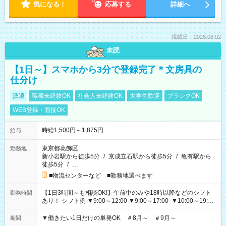
気になる！
応募する
詳細へ
掲載日：2026.08.02
未読
【1日～】スマホから3分で登録完了＊文房具の
仕分け
派遣
職種未経験OK
社会人未経験OK
大学生歓迎
ブランクOK
WEB登録・面接OK
時給1,500円～1,875円
給与
東京都葛飾区
勤務地
新小岩駅から徒歩5分
/
京成立石駅から徒歩5分
/
亀有駅から
徒歩5分
/
…
■物流センターなど ■勤務地選べます
【1日3時間～も相談OK!】午前中のみや18時以降などのシフト
勤務時間
あり！ シフト例 ▼9:00～12:00 ▼9:00～17:00 ▼10:00～19:00
▼18:00～21:00
▼働きたい1日だけの単発OK ＃8月～ ＃9月～
期間