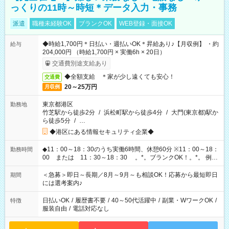
っくりの11時～時短＊データ入力・事務
派遣
職種未経験OK
ブランクOK
WEB登録・面接OK
◆時給1,700円＊日払い・週払いOK＊昇給あり♪【月収例】 ・約
給与
204,000円 （時給1,700円 × 実働6h × 20日）
交通費別途支給あり
◆全額支給 ＊家が少し遠くても安心！
交通費
20～25万円
月収例
東京都港区
勤務地
竹芝駅から徒歩2分
/
浜松町駅から徒歩4分
/
大門(東京都)駅か
ら徒歩5分
/
…
◆港区にある情報セキュリティ企業◆
◆11：00～18：30のうち実働6時間、休憩60分 ※11：00～18：
勤務時間
00 または 11：30～18：30 。*。ブランクOK！。*。 例え
ば前職が、 在宅/財団法人/事務/コールセンター/受付/販売/カフェ
スタッフ スイーツ販売/ホテルフロント/化粧品販売/など 様々な
＜急募＞即日～長期／8月～9月～も相談OK！応募から最短即日
期間
業界から入社して活躍されています♪
には選考案内♪
日払いOK
/
履歴書不要
/
40～50代活躍中
/
副業・WワークOK
/
特徴
服装自由
/
電話対応なし