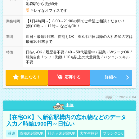
池袋駅から徒歩5分
キレイなオフィスです
【1日4時間～】8:00～21:00の間でご希望ご相談ください！
勤務時間
(例)10時～・11時～ などもOK！
即日～最短9月末、長期もOK！※8月24日以降の入社希望の方は
期間
最短10月末まで
日払いOK
/
履歴書不要
/
40～50代活躍中
/
副業・WワークOK
/
特徴
服装自由
/
シフト勤務
/
10名以上の大量募集
/
パソコンスキル
不要
気になる！
応募する
詳細へ
掲載日：2026.08.04
未読
【在宅OK】＼新宿駅構内の忘れ物などのデータ
入力／時給1900円～日払い
派遣
職種未経験OK
社会人未経験OK
大学生歓迎
ブランクOK