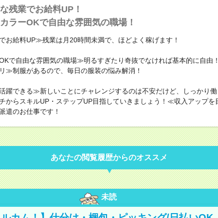
な残業でお給料UP！
カラーOKで自由な雰囲気の職場！
でお給料UP≫残業は月20時間未満で、ほどよく稼げます！
OKで自由な雰囲気の職場≫明るすぎたり奇抜でなければ基本的に自由！
リ≫制服があるので、毎日の服装の悩み解消！
活躍できる≫新しいことにチャレンジするのは不安だけど、しっかり働
チからスキルUP・ステップUP目指していきましょう！≪収入アップを
派遣のお仕事です！
あなたの閲覧履歴からのオススメ
未読
ルカム！】仕分け・梱包・ピッキング/日払いOK