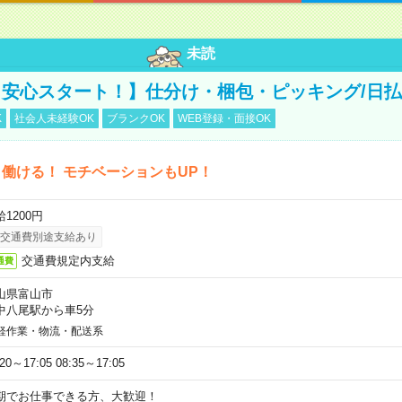
未読
安心スタート！】仕分け・梱包・ピッキング/日払
K
社会人未経験OK
ブランクOK
WEB登録・面接OK
働ける！ モチベーションもUP！
1200円
交通費別途支給あり
交通費規定内支給
通費
山県富山市
中八尾駅から車5分
軽作業・物流・配送系
:20～17:05 08:35～17:05
期でお仕事できる方、大歓迎！