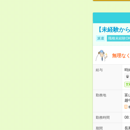
【未経験から
派遣
職種未経験O
無理なく
時給
給与
交
富
勤務地
越
08
勤務時間
長
期間