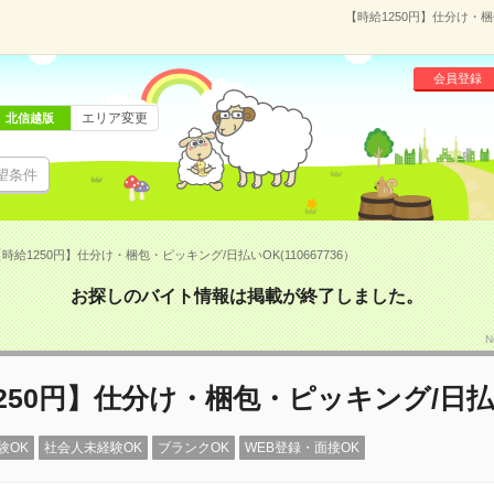
【時給1250円】仕分け・梱
会員登録
エリア変更
北信越版
望条件
時給1250円】仕分け・梱包・ピッキング/日払いOK(110667736）
お探しのバイト情報は掲載が終了しました。
N
250円】仕分け・梱包・ピッキング/日払
験OK
社会人未経験OK
ブランクOK
WEB登録・面接OK