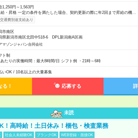
1,250円～1,563円
昇給・昇格 一定の条件を満たした場合、契約更新の際に年2回まで昇給の機…
交通費別途支給あり
潟市南区
潟県新潟市南区北田中518-6 DPL新潟南A区画
アマゾンジャパン合同会社
フト制
日あたりの実働時間：最大8時間/日 シフト例 ・21時～6時
払いOK / 10名以上の大量募集
なる！
応募する
詳
未読
K！高時給！土日休み！梱包・検査業務
K
社会人未経験OK
ブランクOK
WEB登録・面接OK