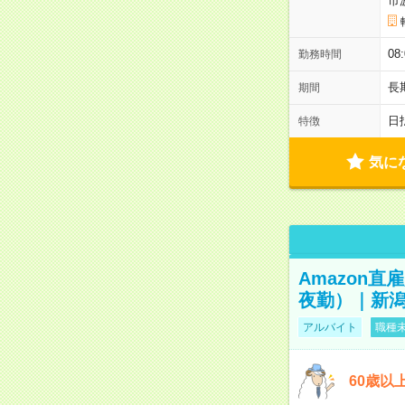
市
08
勤務時間
長
期間
日
特徴
気に
Amazon
夜勤）｜新潟
アルバイト
職種未
60歳以