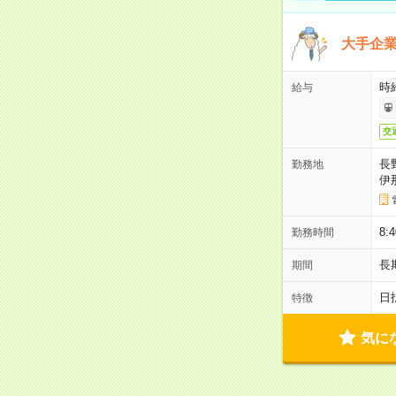
大手企
時給
給与
交
長
勤務地
伊
8:
勤務時間
長
期間
日
特徴
気に