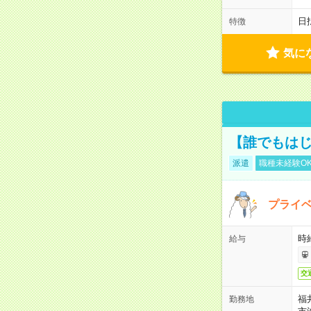
日
特徴
気に
【誰でもはじ
派遣
職種未経験O
プライベ
時給
給与
交
福
勤務地