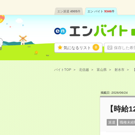
エン派遣
4905
件
エン バイト
9346
件
0
気になるリスト
保存した希
バイトTOP
北信越
富山県
射水市
【
掲載日 :
2026
/
06
/
24
【時給1
派遣
職種未経