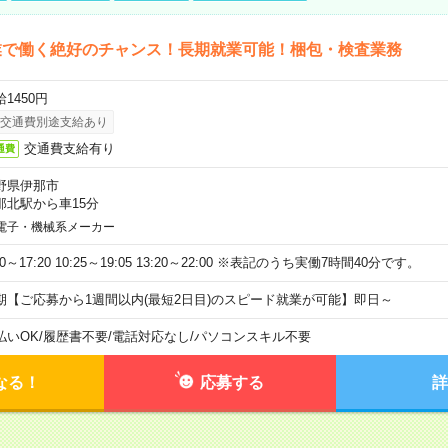
業で働く絶好のチャンス！長期就業可能！梱包・検査業務
1450円
交通費別途支給あり
交通費支給有り
通費
野県伊那市
那北駅から車15分
電子・機械系メーカー
40～17:20 10:25～19:05 13:20～22:00 ※表記のうち実働7時間40分です。
期【ご応募から1週間以内(最短2日目)のスピード就業が可能】即日～
払いOK
/
履歴書不要
/
電話対応なし
/
パソコンスキル不要
なる！
応募する
詳