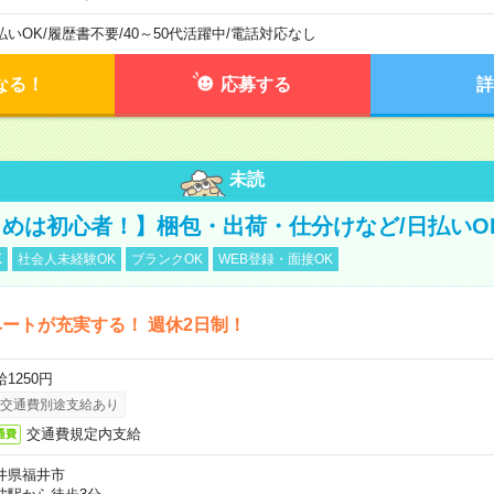
払いOK
/
履歴書不要
/
40～50代活躍中
/
電話対応なし
なる！
応募する
詳
未読
めは初心者！】梱包・出荷・仕分けなど/日払いO
K
社会人未経験OK
ブランクOK
WEB登録・面接OK
ートが充実する！ 週休2日制！
1250円
交通費別途支給あり
交通費規定内支給
通費
井県福井市