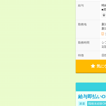
時給
給与
■
新
勤務地
新
シ
勤務時間
1
日
特徴
気に
給与即払いO
派遣
職種未経験O