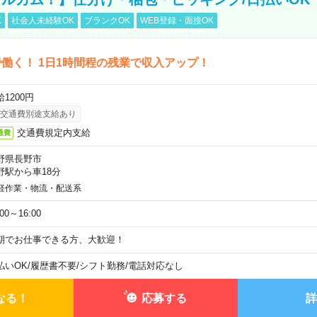
K
社会人未経験OK
ブランクOK
WEB登録・面接OK
働く！ 1日1時間程の残業で収入アップ！
1200円
交通費別途支給あり
交通費規定内支給
通費
野県長野市
野駅から車18分
軽作業・物流・配送系
:00～16:00
期でお仕事できる方、大歓迎！
払いOK
/
履歴書不要
/
シフト勤務
/
電話対応なし
なる！
応募する
詳