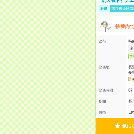
派遣
職種未経験O
扶養内で
時給
給与
交
長
勤務地
長
07
勤務時間
長
期間
日
特徴
気に