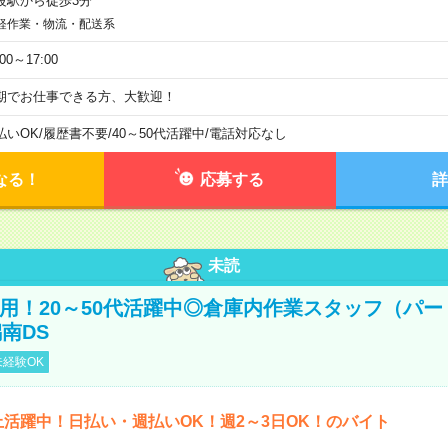
波駅から徒歩3分
軽作業・物流・配送系
:00～17:00
期でお仕事できる方、大歓迎！
払いOK
/
履歴書不要
/
40～50代活躍中
/
電話対応なし
なる！
応募する
詳
未読
直雇用！20～50代活躍中◎倉庫内作業スタッフ（パー
南DS
経験OK
上活躍中！日払い・週払いOK！週2～3日OK！のバイト