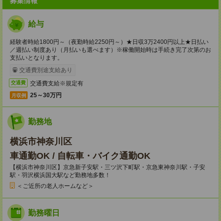
募集情報
給与
経験者時給1800円～（夜勤時給2250円～）★日収3万2400円以上★日払い
／週払い制度あり（月払いも選べます）※稼働開始時は手続き完了次第のお
支払いとなります。
交通費別途支給あり
交通費支給※規定有
交通費
25～30万円
月収例
勤務地
横浜市神奈川区
車通勤OK / 自転車・バイク通勤OK
【横浜市神奈川区】京急新子安駅・三ツ沢下町駅・京急東神奈川駅・子安
駅・羽沢横浜国大駅など勤務地多数！
＜ご近所の老人ホームなど＞
勤務曜日