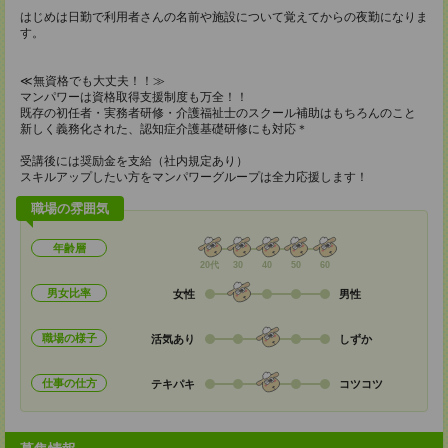
はじめは日勤で利用者さんの名前や施設について覚えてからの夜勤になりま
す。
≪無資格でも大丈夫！！≫
マンパワーは資格取得支援制度も万全！！
既存の初任者・実務者研修・介護福祉士のスクール補助はもちろんのこと
新しく義務化された、認知症介護基礎研修にも対応＊
受講後には奨励金を支給（社内規定あり）
スキルアップしたい方をマンパワーグループは全力応援します！
職場の雰囲気
年齢層
20代
30
40
50
60
男女比率
女性
男性
職場の様子
活気あり
しずか
仕事の仕方
テキパキ
コツコツ