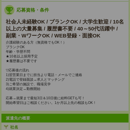
応募資格・条件
社会人未経験OK / ブランクOK / 大学生歓迎 / 10名
以上の大量募集 / 履歴書不要 / 40～50代活躍中 /
副業・WワークOK / WEB登録・面接OK
介護経験のある方（無資格でもOK！）
ブランクOK
年齢・学歴不問
★10名以上採用予定
★履歴書は不要です
▽応募後の流れ
1)翌営業日までに担当より電話・メールでご連絡
2)電話で登録面談→求人とマッチング
3)ご希望の施設で、職場見学
4)就業決定→勤務開始
応募→就業まで最短3日＆10日後に給料GETも可！
開始希望日はご相談ください。1か月以上先の相談もOK！
派遣先の概要
社名