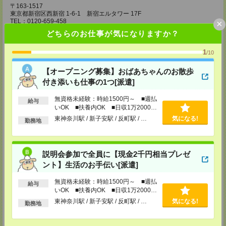
〒163-1517
東京都新宿区西新宿 1-6-1 新宿エルタワー 17F
TEL：0120-659-458
×
MAIL：
CS_SHINJUKU@manpowergroup.jp
どちらのお仕事が気になりますか？
担当：採用担当
CS立川支店
1
/10
〒190-0012
東京都立川市曙町2-34-7 ファーレイーストビル 8F
【オープニング募集】おばあちゃんのお散歩
TEL：0120-659-460
付き添いも仕事の1つ[派遣]
MAIL：
CS_TACHIKAWA@manpowergroup.jp
担当：採用担当
無資格未経験：時給1500円～ ■週払
給与
CS横浜支店
いOK ■扶養内OK ■日収1万2000円
以上
〒220-8136
東神奈川駅 / 新子安駅 / 反町駅 / …
気になる!
勤務地
神奈川県横浜市西区みなとみらい 2-2-1 横浜ランドマークタワー36F
TEL：0120-659-459
MAIL：
CS_YOKOHAMA@manpowergroup.jp
担当：採用担当
説明会参加で全員に【現金2千円相当プレゼ
CS大宮支店
ント】生活のお手伝い[派遣]
〒330-0854 埼玉県さいたま市大宮区桜木町 1-10-16 シーノ大宮ノース
ウイング 9階
無資格未経験：時給1500円～ ■週払
給与
TEL：0120-769-355
いOK ■扶養内OK ■日収1万2000円
MAIL：
CS_OMIYA@manpowergroup.jp
以上
東神奈川駅 / 新子安駅 / 反町駅 / …
気になる!
担当：採用担当
勤務地
CS高崎支店