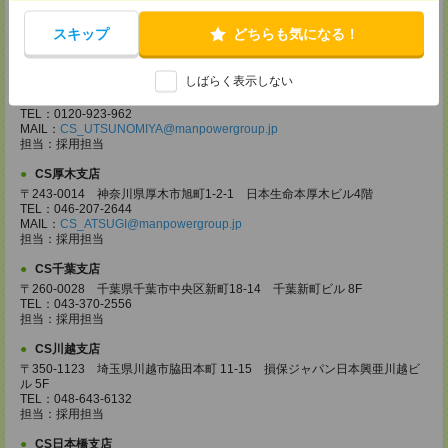
〒370-0831 群馬県高崎市あら町167 高崎第一生命ビルディング11Ｆ
TEL：027-320-6558
スキップ
どちらも気になる！
MAIL：
CS_TAKASAKI@manpowergroup.jp
担当：採用担当
CS宇都宮支店
しばらく表示しない
〒321-0953 栃木県宇都宮市東宿郷3-2-18 高知穂ビル2Ｆ
TEL：0120-923-962
MAIL：
CS_UTSUNOMIYA@manpowergroup.jp
担当：採用担当
CS厚木支店
〒243-0014 神奈川県厚木市旭町1-2-1 日本生命本厚木ビル4階
TEL：046-207-2644
MAIL：
CS_ATSUGI@manpowergroup.jp
担当：採用担当
CS千葉支店
〒260-0028 千葉県千葉市中央区新町18-14 千葉新町ビル 8F
TEL：043-370-2556
担当：採用担当
CS川越支店
〒350-1123 埼玉県川越市脇田本町 11-15 損保ジャパン日本興亜川越ビ
ル 5F
TEL：048-643-6132
担当：採用担当
CS日本橋支店