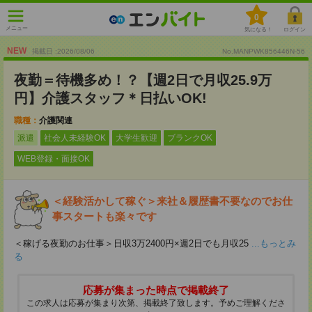
0
メニュー
気になる！
ログイン
NEW
掲載日 :2026
/
08
/
06
No.MANPWK856446N-56
夜勤＝待機多め！？【週2日で月収25.9万
円】介護スタッフ＊日払いOK!
職種：
介護関連
派遣
社会人未経験OK
大学生歓迎
ブランクOK
WEB登録・面接OK
＜経験活かして稼ぐ＞来社＆履歴書不要なのでお仕
事スタートも楽々です
＜稼げる夜勤のお仕事＞日収3万2400円×週2日でも月収25
...もっとみ
る
応募が集まった時点で掲載終了
この求人は応募が集まり次第、掲載終了致します。予めご理解くださ