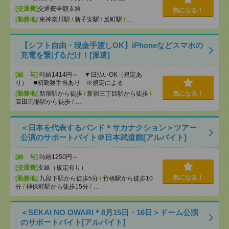
[交通費]
交通費全額支給
気になる！
[勤務地]
東神奈川駅
/
新子安駅
/
反町駅
/
…
【シフト自由・現金手渡しOK】iPhoneなどスマホの
充電を繋げるだけ！[派遣]
[給 与]
時給1414円～ ▼日払いOK（規定あ
り） ■初勤務手当あり ※規定による
[勤務地]
新宿駅から徒歩
/
新宿三丁目駅から徒歩
/
気になる！
高田馬場駅から徒歩
/
…
＜日本を代表するバンド＊サカナクション＞ツアー
公演のサポートバイト＠日本武道館[アルバイト]
[給 与]
時給1250円～
[交通費]
支給（規定有り）
気になる！
[勤務地]
九段下駅から徒歩5分
/
竹橋駅から徒歩10
分
/
神保町駅から徒歩15分
/
…
＜SEKAI NO OWARI＊8月15日・16日＞ドーム公演
のサポートバイト[アルバイト]