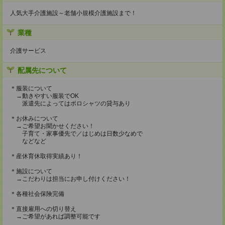
人気大手介護施設～老舗小規模介護施設まで！
業種
介護サービス
配属先について
＊服装について
→動きやすい服装でOK
派遣先によってはポロシャツの貸与あり
＊お休みについて
→ご希望お聞かせください！
子育て・家事優先で／はじめは日数少なめで
などなど
＊産休育休取得実績あり！
＊施設について
→こだわりは担当にお申し付けください！
＊各種社会保険完備
＊直接雇用への切り替え
→ご希望があれば調整可能です