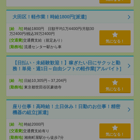
大田区！軽作業！時給1800円[派遣]
[給 与]
時給1800円 日額平均1万4400円/月額30
万2400円/残込39万2400円
[交通費]
交通費支給（規定あり）
気になる！
[勤務地]
流通センター駅から車
【日払い・未経験歓迎！】稼ぎたい日にサクッと勤
務！単発・週1日～自由シフトの軽作業[アルバイト]
[給 与]
日給10,305円～37,204円
[勤務地]
東京都世田谷区豪徳寺
気になる！
座り仕事！高時給！土日休み！日勤のお仕事！精密
機器の組立[派遣]
[給 与]
時給2000円
[交通費]
交通費支給有り
気になる！
[勤務地]
湘南町屋駅から徒歩7分