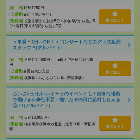
[給 与]
時給1250円～
[交通費]
支給（規定有り）
気になる！
[勤務地]
後楽園駅から徒歩5分
/
水道橋駅から徒歩5
分
/
春日(東京都)駅から徒歩7分
＜単発＊1日～OK！＞コンサートなどのグッズ販売
スタッフ＊[アルバイト]
[給 与]
日給1万5000円～ ■最大で日給2万8500
円！
[交通費]
交通費規定支給
気になる！
[勤務地]
横浜駅
/
みなとみらい駅
/
西横浜駅
/
…
ちいさいかわいいキャラのイベントも！好きな場所
で働ける☆来社不要！働いたその日に給料もらえる
◎/T1[アルバイト]
[給 与]
日給13,000円～
[勤務地]
神奈川県横浜市港北区（最寄り駅：新横浜
気になる！
駅）