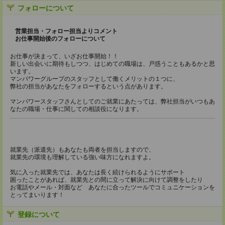
フォローについて
営業担当・フォロー担当よりコメント
お仕事開始後のフォローについて
お仕事が決まって、いざお仕事開始！！
新しい出会いに期待もしつつ、はじめての職場は、戸惑うこともあるかと思
います。
マンパワーグループのスタッフとして働くメリットの１つに、
弊社の担当があなたをフォローするという点があります。
マンパワースタッフさんとしてのご就業にあたっては、弊社担当がいつもあ
なたの職場・仕事に関しての相談役になります。
就業先（派遣先）もあなたも両者を担当しますので、
就業先の環境も理解している強い味方になれますよ。
気に入った就業先では、あなたは長く続けられるようにサポート
困ったことがあれば、就業先との間に立って解決に向けて調整をしたり
お電話やメール・対面など あなたに合ったツールでコミュニケーションを
とってまいります！
登録について