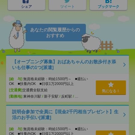
シェア
ツイート
ブックマーク
あなたの閲覧履歴からの
おすすめ
【オープニング募集】おばあちゃんのお散歩付き添
いも仕事の1つ[派遣]
[給 与]
無資格未経験：時給1500円～ ■週払い
OK ■扶養内OK ■日収1万2000円以上
[交通費]
交通費全額支給
気になる！
[勤務地]
東神奈川駅
/
新子安駅
/
反町駅
/
…
説明会参加で全員に【現金2千円相当プレゼント】生
活のお手伝い[派遣]
[給 与]
無資格未経験：時給1500円～ ■週払い
OK ■扶養内OK ■日収1万2000円以上