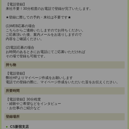
【電話登録】
来社不要！30分程度のお電話で登録が完了いたします。
★登録に際しての予約・来社は不要です★
(1)WEB応募の場合
こちらからご連絡いたしますのでお待ちください。
ご応募頂いた後、案内メールをお送りしますので
内容をご確認ください。
(2)電話応募の場合
お時間のあるときにお電話にてご応募いただければ
その場で登録も可能です。
持ち物
【電話登録】
弊社HPよりマイページ作成をお願いします
電話での登録の際に、マイページ作成をいただいた旨をお伝えください。
所要時間
【電話登録】30分程度
・経験やご希望などをインタビュー
・お仕事のご紹介など
登録場所
CS新宿支店