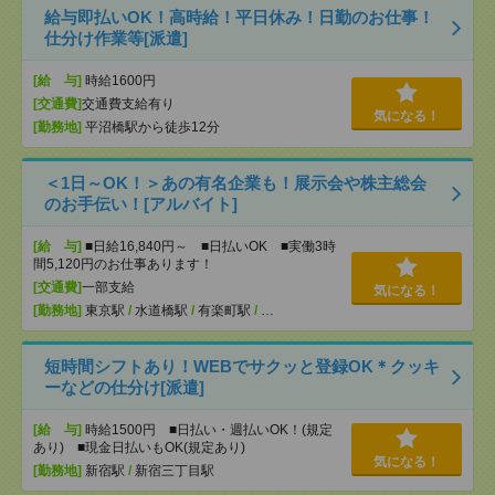
給与即払いOK！高時給！平日休み！日勤のお仕事！
仕分け作業等[派遣]
[給 与]
時給1600円
[交通費]
交通費支給有り
気になる！
[勤務地]
平沼橋駅から徒歩12分
＜1日～OK！＞あの有名企業も！展示会や株主総会
のお手伝い！[アルバイト]
[給 与]
■日給16,840円～ ■日払いOK ■実働3時
間5,120円のお仕事あります！
[交通費]
一部支給
気になる！
[勤務地]
東京駅
/
水道橋駅
/
有楽町駅
/
…
短時間シフトあり！WEBでサクッと登録OK＊クッキ
ーなどの仕分け[派遣]
[給 与]
時給1500円 ■日払い・週払いOK！(規定
あり) ■現金日払いもOK(規定あり)
気になる！
[勤務地]
新宿駅
/
新宿三丁目駅