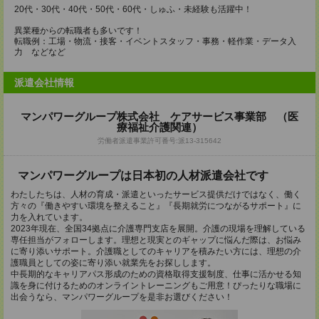
20代・30代・40代・50代・60代・しゅふ・未経験も活躍中！
異業種からの転職者も多いです！
転職例：工場・物流・接客・イベントスタッフ・事務・軽作業・データ入
力 などなど
派遣会社情報
マンパワーグループ株式会社 ケアサービス事業部 （医
療福祉介護関連）
労働者派遣事業許可番号:派13-315642
マンパワーグループは日本初の人材派遣会社です
わたしたちは、人材の育成・派遣といったサービス提供だけではなく、働く
方々の『働きやすい環境を整えること』『長期就労につながるサポート』に
力を入れています。
2023年現在、全国34拠点に介護専門支店を展開。介護の現場を理解している
専任担当がフォローします。理想と現実とのギャップに悩んだ際は、お悩み
に寄り添いサポート。介護職としてのキャリアを積みたい方には、理想の介
護職員としての姿に寄り添い就業先をお探しします。
中長期的なキャリアパス形成のための資格取得支援制度、仕事に活かせる知
識を身に付けるためのオンライントレーニングもご用意！ぴったりな職場に
出会うなら、マンパワーグループを是非お選びください！