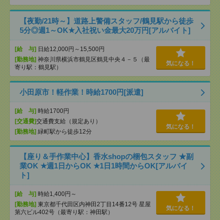
【夜勤/21時～】道路上警備スタッフ/鶴見駅から徒歩
5分◎週1～OK★入社祝い金最大20万円[アルバイト]
[給 与]
日給12,000円～15,500円
[勤務地]
神奈川県横浜市鶴見区鶴見中央４－５（最
気になる！
寄り駅：鶴見駅）
小田原市！軽作業！時給1700円[派遣]
[給 与]
時給1700円
[交通費]
交通費支給（規定あり）
気になる！
[勤務地]
緑町駅から徒歩12分
【座り＆手作業中心】香水shopの梱包スタッフ ★副
業OK ★週1日からOK ★1日1時間からOK[アルバイ
ト]
[給 与]
時給1,400円～
[勤務地]
東京都千代田区内神田2丁目14番12号 星屋
気になる！
第六ビル402号（最寄り駅：神田駅）