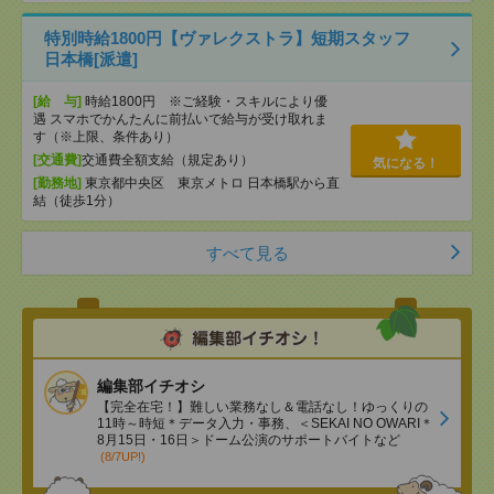
特別時給1800円【ヴァレクストラ】短期スタッフ
日本橋[派遣]
[給 与]
時給1800円 ※ご経験・スキルにより優
遇 スマホでかんたんに前払いで給与が受け取れま
す（※上限、条件あり）
[交通費]
交通費全額支給（規定あり）
気になる！
[勤務地]
東京都中央区 東京メトロ 日本橋駅から直
結（徒歩1分）
すべて見る
編集部イチオシ
【完全在宅！】難しい業務なし＆電話なし！ゆっくりの
11時～時短＊データ入力・事務、＜SEKAI NO OWARI＊
8月15日・16日＞ドーム公演のサポートバイトなど
(8/7UP!)