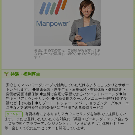
介護が初めての方も、ご経験がある方も！あ
なたに合った職場をご紹介させていただきま
す！
待遇・福利厚生
安心してマンパワーグループで就業していただけるようにしっかりとサポー
トいたします。 ◆健康保険・厚生年金・雇用保険・有給休暇・健康診断・
労働者災害補償保険 ◆無料で自宅で学習できるパソコントレーニング◆無
料キャリアカウンセリング ◆各種提携スクールのメニューを優待料金で受
講など【その他】◆リゾート・レジャー・スパ・ショッピング・グルメ・エ
ステなど各施設を特別割引価格にて利用できる優待サービス
有資格者によるキャリアカウンセリングを無料でご提供してい
ポイント！
ます。 またご登録いただいた方を対象に「英語スピーキングチェック会」や
「英語で習うフラワーアレンジメント」、「ときめき片づけ体験セミナー」
等、楽しくて役に立つセミナーも開催しています。