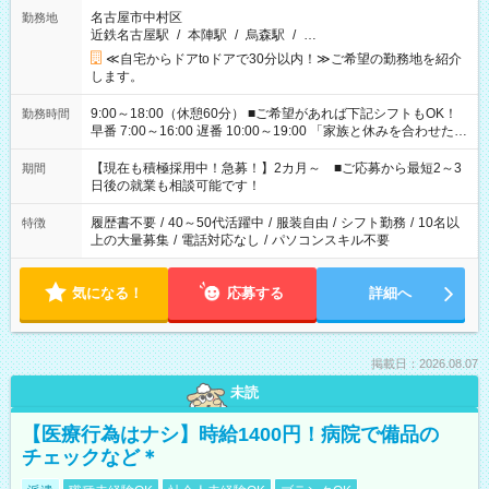
名古屋市中村区
勤務地
近鉄名古屋駅
/
本陣駅
/
烏森駅
/
…
≪自宅からドアtoドアで30分以内！≫ご希望の勤務地を紹介
します。
9:00～18:00（休憩60分） ■ご希望があれば下記シフトもOK！
勤務時間
早番 7:00～16:00 遅番 10:00～19:00 「家族と休みを合わせた
い」 「余裕を持って夕飯の準備がしたい」 「できれば残業はし
たくない」 など、ご希望を教えてくださいね。 ※Wワーク希望
【現在も積極採用中！急募！】2カ月～ ■ご応募から最短2～3
期間
の方へ 今ご覧のお仕事で希望する勤務時間と、もう1つのお仕事
日後の就業も相談可能です！
の勤務時間。 合計で週40時間を超える場合は応募できません。
履歴書不要
/
40～50代活躍中
/
服装自由
/
シフト勤務
/
10名以
特徴
上の大量募集
/
電話対応なし
/
パソコンスキル不要
気になる！
応募する
詳細へ
掲載日：2026.08.07
未読
【医療行為はナシ】時給1400円！病院で備品の
チェックなど＊