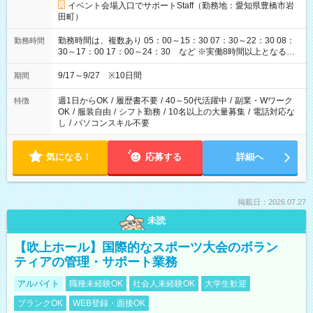
イベント会場入口でサポートStaff（勤務地：愛知県豊橋市岩
田町）
勤務時間は、複数あり 05：00～15：30 07：30～22：30 08：
勤務時間
30～17：00 17：00～24：30 など ※実働8時間以上となる勤
務もあります。 【休憩】60分+他休憩あり 交替で取得します。
安全面に配慮しこまめな休憩があります。
9/17～9/27 ※10日間
期間
週1日からOK
/
履歴書不要
/
40～50代活躍中
/
副業・Wワーク
特徴
OK
/
服装自由
/
シフト勤務
/
10名以上の大量募集
/
電話対応な
し
/
パソコンスキル不要
気になる！
応募する
詳細へ
掲載日：2026.07.27
未読
【吹上ホール】国際的なスポーツ大会のボラン
ティアの管理・サポート業務
アルバイト
職種未経験OK
社会人未経験OK
大学生歓迎
ブランクOK
WEB登録・面接OK