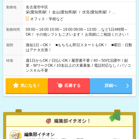
名古屋市中区
勤務地
栄(愛知県)駅
/
金山(愛知県)駅
/
伏見(愛知県)駅
/
…
オフィス・学校など
09:00～18:00 10:00～19:00 09:00～13:00 …など1日4時間～
勤務時間
OK！ その他シフトもございます！ お気軽にご相談ください！
激短1日～OK！ ■もちろん即日スタートもOK！ ■曜日・日数
期間
はアナタ次第！
週1日からOK
/
日払いOK
/
履歴書不要
/
40～50代活躍中
/
副
特徴
業・WワークOK
/
10名以上の大量募集
/
電話対応なし
/
パソコ
ンスキル不要
気になる！
応募する
詳細へ
編集部イチオシ