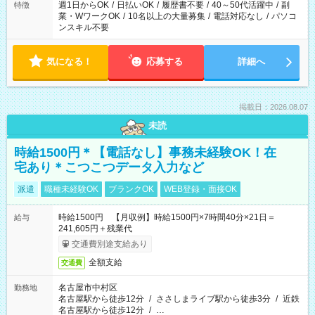
週1日からOK
/
日払いOK
/
履歴書不要
/
40～50代活躍中
/
副
特徴
業・WワークOK
/
10名以上の大量募集
/
電話対応なし
/
パソコ
ンスキル不要
気になる！
応募する
詳細へ
掲載日：2026.08.07
未読
時給1500円＊【電話なし】事務未経験OK！在
宅あり＊こつこつデータ入力など
派遣
職種未経験OK
ブランクOK
WEB登録・面接OK
時給1500円 【月収例】時給1500円×7時間40分×21日＝
給与
241,605円＋残業代
交通費別途支給あり
全額支給
交通費
名古屋市中村区
勤務地
名古屋駅から徒歩12分
/
ささしまライブ駅から徒歩3分
/
近鉄
名古屋駅から徒歩12分
/
…