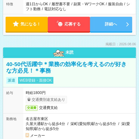
週1日からOK
/
履歴書不要
/
副業・WワークOK
/
服装自由
/
シ
特徴
フト勤務
/
電話対応なし
気になる！
応募する
詳細へ
掲載日：2026.08.06
未読
40-50代活躍中＊業務の効率化を考えるのが好き
な方必見！＊事務
派遣
WEB登録・面接OK
時給1800円
給与
交通費別途支給あり
交通費支給
交通費
名古屋市東区
勤務地
久屋大通駅から徒歩4分
/
栄町(愛知県)駅から徒歩5分
/
栄(愛
知県)駅から徒歩5分
メーカー