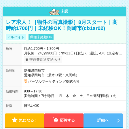
未読
レア求人！［物件の写真撮影］8月スタート｜高
時給1700円｜未経験OK！岡崎市(cb1sr02)
アルバイト
職種未経験OK
時給1,700円～1,700円
給与
月収例：24万9900円（7h×21日) 日払い、週払いOK（規定有
り） 【試用期間】試用期間なし
交通費別途支給あり
愛知県岡崎市
勤務地
愛知県岡崎市（最寄り駅：東岡崎）
パーソルマーケティング株式会社
930～17:30
勤務時間
実働時間：7時間/日 ・月、木、金、土、日の週5日勤務（火、水
は固定休です／夏季、年末年始等、長期休暇有り！） ・ワンシ
フト！ 残業ほぼナシ（0～5h/月）
日払いOK
特徴
気になる！
応募する
詳細へ