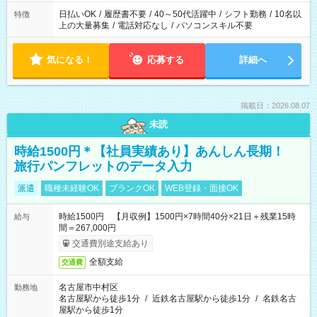
日払いOK
/
履歴書不要
/
40～50代活躍中
/
シフト勤務
/
10名以
特徴
上の大量募集
/
電話対応なし
/
パソコンスキル不要
気になる！
応募する
詳細へ
掲載日：2026.08.07
未読
時給1500円＊【社員実績あり】あんしん長期！
旅行パンフレットのデータ入力
派遣
職種未経験OK
ブランクOK
WEB登録・面接OK
時給1500円 【月収例】1500円×7時間40分×21日＋残業15時
給与
間＝267,000円
交通費別途支給あり
全額支給
交通費
名古屋市中村区
勤務地
名古屋駅から徒歩1分
/
近鉄名古屋駅から徒歩1分
/
名鉄名古
屋駅から徒歩1分