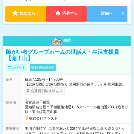
気になる！
応募する
詳細へ
未読
障がい者グループホームの世話人・生活支援員
【覚王山】
アルバイト
職種未経験OK
日給7,125円～14,700円
給与
【試用期間】試用期間あり 試用期間の長さ：3ヶ月 雇用形態、
給与は本採用時と同じです。
交通費別途支給あり
名古屋市千種区
勤務地
愛知県名古屋市千種区姫池通1-15アベニール姫池通203（最寄り
駅：東山線覚王山駅）
株式会社プラスト
平均労働時間：1週間あたり22時間 勤務日数は最大週２回とな
勤務時間
ります。 (1)22：00～翌5：00 (休憩あり) (2)17：00～翌9：