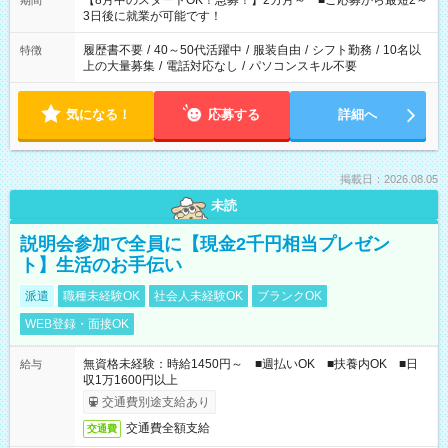
【8月中のスタートOK！急募！】2カ月～ ■ご応募から最短2～
期間
ね。 ※Wワーク希望の方へ 今ご覧のお仕事で希望する勤務時間
3日後に就業が可能です！
と、もう1つのお仕事の勤務時間。 合計で週40時間を超える場
合は応募できません。
履歴書不要
/
40～50代活躍中
/
服装自由
/
シフト勤務
/
10名以
特徴
上の大量募集
/
電話対応なし
/
パソコンスキル不要
気になる！
応募する
詳細へ
掲載日：2026.08.05
未読
説明会参加で全員に【現金2千円相当プレゼン
ト】生活のお手伝い
派遣
職種未経験OK
社会人未経験OK
ブランクOK
WEB登録・面接OK
無資格未経験：時給1450円～ ■週払いOK ■扶養内OK ■日
給与
収1万1600円以上
交通費別途支給あり
交通費全額支給
交通費