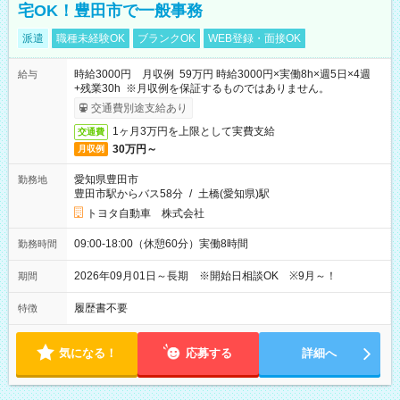
宅OK！豊田市で一般事務
派遣
職種未経験OK
ブランクOK
WEB登録・面接OK
時給3000円 月収例 59万円 時給3000円×実働8h×週5日×4週
給与
+残業30h ※月収例を保証するものではありません。
交通費別途支給あり
1ヶ月3万円を上限として実費支給
交通費
30万円～
月収例
愛知県豊田市
勤務地
豊田市駅からバス58分
/
土橋(愛知県)駅
トヨタ自動車 株式会社
09:00-18:00（休憩60分）実働8時間
勤務時間
2026年09月01日～長期 ※開始日相談OK ※9月～！
期間
履歴書不要
特徴
気になる！
応募する
詳細へ