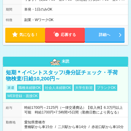
00 (休憩あり) ３６協定提出済 平均労働時間：1週間あたり22
時間 勤務日数は最大週２回となります。 (1)22：00～翌5：00
単発・1日のみOK
期間
(休憩あり) (2)17：00～翌9：00 (休憩あり) ３６協定提出済
副業・WワークOK
特徴
気になる！
応募する
詳細へ
未読
短期＊イベントスタッフ/身分証チェック・手荷
物検査/日給10,200円～
派遣
職種未経験OK
社会人未経験OK
大学生歓迎
ブランクOK
WEB登録・面接OK
時給1700円～2125円（一律交通費込）【収入例】6.3万円以上
給与
可能 時給1700円×7.5時間×5日間（勤務日数により異なる）
愛知県豊橋市
勤務地
豊橋駅から車15分
/
二川駅から車14分
/
赤岩口駅から車10分