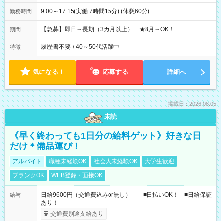
9:00～17:15(実働:7時間15分) (休憩60分)
勤務時間
【急募】即日～長期（3カ月以上） ★8月～OK！
期間
履歴書不要
/
40～50代活躍中
特徴
気になる！
応募する
詳細へ
掲載日：2026.08.05
未読
《早く終わっても1日分の給料ゲット》好きな日
だけ＊備品運び！
アルバイト
職種未経験OK
社会人未経験OK
大学生歓迎
ブランクOK
WEB登録・面接OK
日給9600円（交通費込みor無し） ■日払いOK！ ■日給保証
給与
あり！
交通費別途支給あり