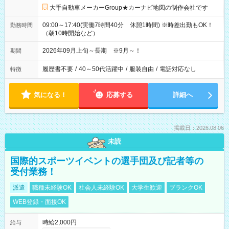
大手自動車メーカーGroup★カーナビ地図の制作会社です
09:00～17:40(実働7時間40分 休憩1時間) ※時差出勤もOK！
勤務時間
（朝10時開始など）
2026年09月上旬～長期 ※9月～！
期間
履歴書不要
/
40～50代活躍中
/
服装自由
/
電話対応なし
特徴
気になる！
応募する
詳細へ
掲載日：2026.08.06
未読
国際的スポーツイベントの選手団及び記者等の
受付業務！
派遣
職種未経験OK
社会人未経験OK
大学生歓迎
ブランクOK
WEB登録・面接OK
時給2,000円
給与