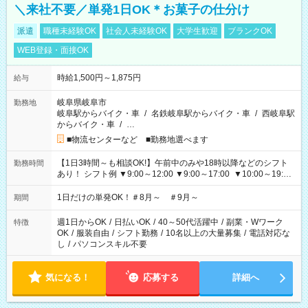
＼来社不要／単発1日OK＊お菓子の仕分け
派遣
職種未経験OK
社会人未経験OK
大学生歓迎
ブランクOK
WEB登録・面接OK
時給1,500円～1,875円
給与
岐阜県岐阜市
勤務地
岐阜駅からバイク・車
/
名鉄岐阜駅からバイク・車
/
西岐阜駅
からバイク・車
/
…
■物流センターなど ■勤務地選べます
【1日3時間～も相談OK!】午前中のみや18時以降などのシフト
勤務時間
あり！ シフト例 ▼9:00～12:00 ▼9:00～17:00 ▼10:00～19:00
▼18:00～21:00
1日だけの単発OK！＃8月～ ＃9月～
期間
週1日からOK
/
日払いOK
/
40～50代活躍中
/
副業・Wワーク
特徴
OK
/
服装自由
/
シフト勤務
/
10名以上の大量募集
/
電話対応な
し
/
パソコンスキル不要
気になる！
応募する
詳細へ