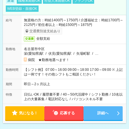
派遣
職種未経験OK
社会人未経験OK
ブランクOK
WEB登録・面接OK
無資格の方：時給1400円～1750円 / 介護福祉士：時給1700円～
給与
2125円 / 初任者以上：時給1500円～1875円
交通費別途支給あり
全額支給
交通費
名古屋市中区
勤務地
栄(愛知県)駅
/
伏見(愛知県)駅
/
矢場町駅
/
…
病院 ★勤務地選べます！
【シフト例】 07:00～16:00 09:00～18:00 17:00～09:00 ※ 上記
勤務時間
は一例です！その他シフトもご相談ください！
即日～2ヶ月以上
期間
日払いOK
/
履歴書不要
/
40～50代活躍中
/
シフト勤務
/
10名以
特徴
上の大量募集
/
電話対応なし
/
パソコンスキル不要
気になる！
応募する
詳細へ