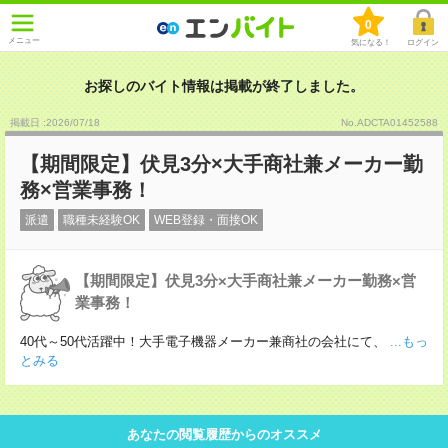
0
メニュー
気になる！
ログイン
お探しのバイト情報は掲載が終了しました。
掲載日 :2026
/
07
/
18
No.ADCTA01452588
【期間限定】伏見3分×大手商社兼メーカー勤
務×営業事務！
派遣
職種未経験OK
WEB登録・面接OK
【期間限定】伏見3分×大手商社兼メーカー勤務×営
業事務！
40代～50代活躍中！大手電子機器メーカー兼商社の会社にて、
...もっ
とみる
あなたの閲覧履歴からのオススメ