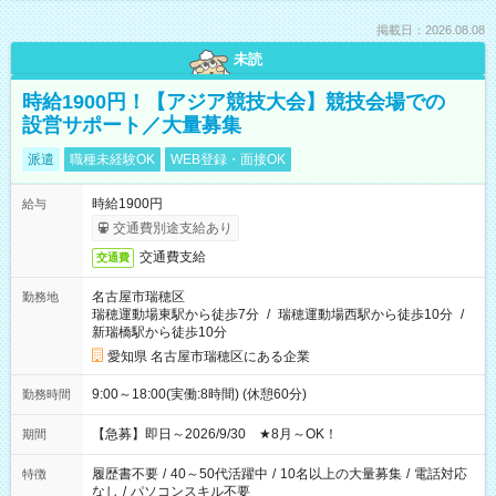
掲載日：2026.08.08
未読
時給1900円！【アジア競技大会】競技会場での
設営サポート／大量募集
派遣
職種未経験OK
WEB登録・面接OK
時給1900円
給与
交通費別途支給あり
交通費支給
交通費
名古屋市瑞穂区
勤務地
瑞穂運動場東駅から徒歩7分
/
瑞穂運動場西駅から徒歩10分
/
新瑞橋駅から徒歩10分
愛知県 名古屋市瑞穂区にある企業
9:00～18:00(実働:8時間) (休憩60分)
勤務時間
【急募】即日～2026/9/30 ★8月～OK！
期間
履歴書不要
/
40～50代活躍中
/
10名以上の大量募集
/
電話対応
特徴
なし
/
パソコンスキル不要