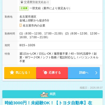
交通費別途支給あり
一部支給（案件により規定あり）
交通費
名古屋市港区
勤務地
金城ふ頭駅から徒歩5分
名古屋市内の企業
(1)（8:00～12:00、17:00～21:00） (2)（8:00～12:00、12:00～
勤務時間
16:00、17:00～21:00）
8/15～10/26
期間
週1日からOK
/
日払いOK
/
履歴書不要
/
40～50代活躍中
/
副
特徴
業・WワークOK
/
シフト勤務
/
電話対応なし
/
パソコンスキル
不要
気になる！
応募する
詳細へ
掲載日：2026.08.07
未読
時給3000円！未経験OK！【トヨタ自動車】在