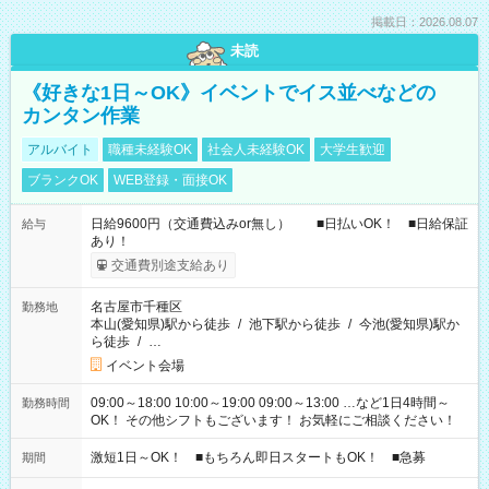
掲載日：2026.08.07
未読
《好きな1日～OK》イベントでイス並べなどの
カンタン作業
アルバイト
職種未経験OK
社会人未経験OK
大学生歓迎
ブランクOK
WEB登録・面接OK
日給9600円（交通費込みor無し） ■日払いOK！ ■日給保証
給与
あり！
交通費別途支給あり
名古屋市千種区
勤務地
本山(愛知県)駅から徒歩
/
池下駅から徒歩
/
今池(愛知県)駅か
ら徒歩
/
…
イベント会場
09:00～18:00 10:00～19:00 09:00～13:00 …など1日4時間～
勤務時間
OK！ その他シフトもございます！ お気軽にご相談ください！
激短1日～OK！ ■もちろん即日スタートもOK！ ■急募
期間