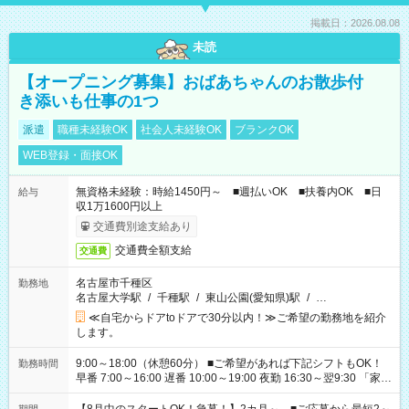
掲載日：2026.08.08
未読
【オープニング募集】おばあちゃんのお散歩付
き添いも仕事の1つ
派遣
職種未経験OK
社会人未経験OK
ブランクOK
WEB登録・面接OK
無資格未経験：時給1450円～ ■週払いOK ■扶養内OK ■日
給与
収1万1600円以上
交通費別途支給あり
交通費全額支給
交通費
名古屋市千種区
勤務地
名古屋大学駅
/
千種駅
/
東山公園(愛知県)駅
/
…
≪自宅からドアtoドアで30分以内！≫ご希望の勤務地を紹介
します。
9:00～18:00（休憩60分） ■ご希望があれば下記シフトもOK！
勤務時間
早番 7:00～16:00 遅番 10:00～19:00 夜勤 16:30～翌9:30 「家族
と休みを合わせたい」 「余裕を持って夕飯の準備がしたい」
「できれば残業はしたくない」 など、ご希望を教えてください