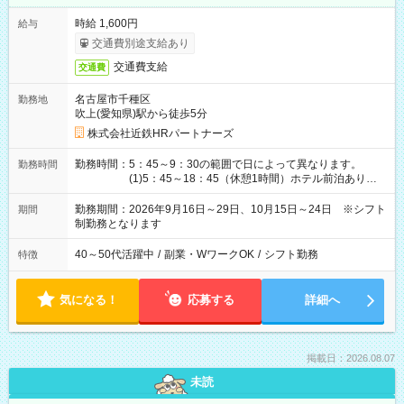
時給 1,600円
給与
交通費別途支給あり
交通費支給
交通費
名古屋市千種区
勤務地
吹上(愛知県)駅から徒歩5分
株式会社近鉄HRパートナーズ
勤務時間：5：45～9：30の範囲で日によって異なります。
勤務時間
(1)5：45～18：45（休憩1時間）ホテル前泊あり！
(2)6：00～19：00（休憩1時間）ホテル前泊あり！
(3)6：45～19：45（休憩1時間） (4)7：
勤務期間：2026年9月16日～29日、10月15日～24日 ※シフト
期間
30～20：30（休憩1時間） (5)8：30～18：00（休憩
制勤務となります
1時間） (6)9：30～21：30（休憩1時間）
40～50代活躍中
/
副業・WワークOK
/
シフト勤務
特徴
気になる！
応募する
詳細へ
掲載日：2026.08.07
未読