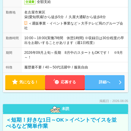
全額支給
交通費
名古屋市東区
勤務地
栄(愛知県)駅から徒歩5分
/
久屋大通駅から徒歩8分
＜通販事業・イベント事業など＞大手テレビ局のグループ会
社
10:00～18:00(実働7時間 休憩1時間) ※収録日は30分程度の早
勤務時間
出をお願いすることがあります（週1日程度）
2026年09月上旬～長期 8月中のスタートもOKです！ ※9月
期間
～！
履歴書不要
/
40～50代活躍中
/
服装自由
特徴
気になる！
応募する
詳細へ
掲載日：2026.08.05
未読
＜短期！好きな1日～OK＞イベントでイスを並
べるなど簡単作業