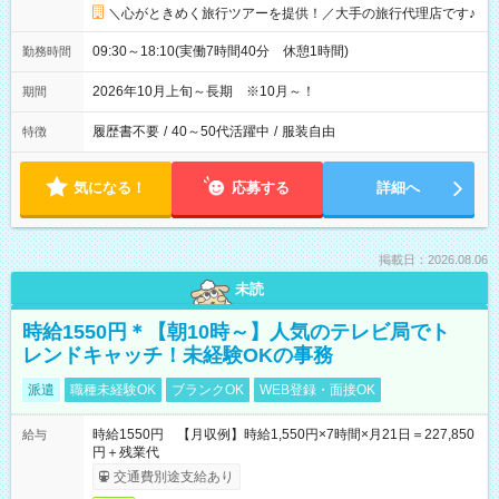
＼心がときめく旅行ツアーを提供！／大手の旅行代理店です♪
09:30～18:10(実働7時間40分 休憩1時間)
勤務時間
2026年10月上旬～長期 ※10月～！
期間
履歴書不要
/
40～50代活躍中
/
服装自由
特徴
気になる！
応募する
詳細へ
掲載日：2026.08.06
未読
時給1550円＊【朝10時～】人気のテレビ局でト
レンドキャッチ！未経験OKの事務
派遣
職種未経験OK
ブランクOK
WEB登録・面接OK
時給1550円 【月収例】時給1,550円×7時間×月21日＝227,850
給与
円＋残業代
交通費別途支給あり