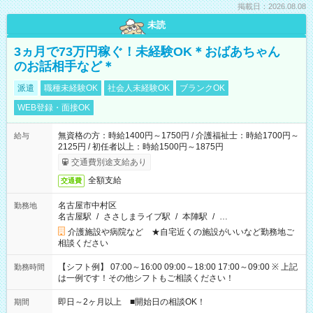
掲載日：2026.08.08
未読
3ヵ月で73万円稼ぐ！未経験OK＊おばあちゃん
のお話相手など＊
派遣
職種未経験OK
社会人未経験OK
ブランクOK
WEB登録・面接OK
無資格の方：時給1400円～1750円 / 介護福祉士：時給1700円～
給与
2125円 / 初任者以上：時給1500円～1875円
交通費別途支給あり
全額支給
交通費
名古屋市中村区
勤務地
名古屋駅
/
ささしまライブ駅
/
本陣駅
/
…
介護施設や病院など ★自宅近くの施設がいいなど勤務地ご
相談ください
【シフト例】 07:00～16:00 09:00～18:00 17:00～09:00 ※ 上記
勤務時間
は一例です！その他シフトもご相談ください！
即日～2ヶ月以上 ■開始日の相談OK！
期間