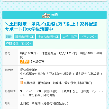
未読
＼土日限定・単発／1勤務1万円以上！家具配達
サポート◎大学生活躍中
派遣
職種未経験OK
社会人未経験OK
大学生歓迎
ブランクOK
WEB登録・面接OK
時給1400円（一律交通費込）収入11,200円 時給1400円×8時
給与
間
5～10万円
月収例
愛知県豊川市
勤務地
牛久保駅から車4分
/
下地駅から車9分
/
豊川駅から車11分
/
…
家具移動・配達補助（勤務地：愛知県豊川市正岡町）
9：00～18：00（実働8時間） 【残業】なし 【休憩】60分 ・ト
勤務時間
イレ、水分補給、随時可能
土日祝 ※短期（延長の可能性あり）
期間