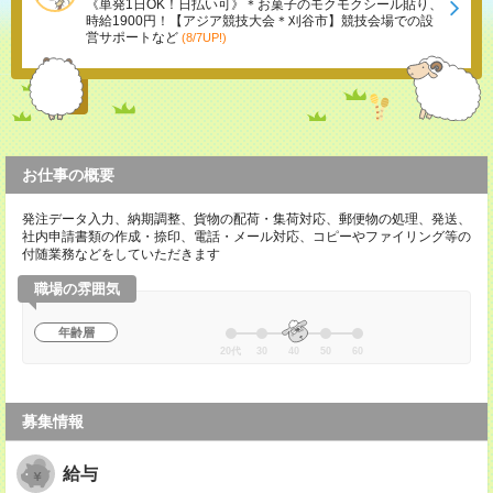
《単発1日OK！日払い可》＊お菓子のモクモクシール貼り、
時給1900円！【アジア競技大会＊刈谷市】競技会場での設
営サポートなど
(8/7UP!)
お仕事の概要
発注データ入力、納期調整、貨物の配荷・集荷対応、郵便物の処理、発送、
社内申請書類の作成・捺印、電話・メール対応、コピーやファイリング等の
付随業務などをしていただきます
職場の雰囲気
年齢層
20代
30
40
50
60
募集情報
給与