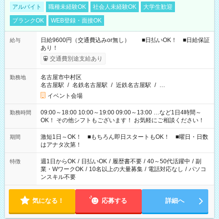
アルバイト
職種未経験OK
社会人未経験OK
大学生歓迎
ブランクOK
WEB登録・面接OK
日給9600円（交通費込みor無し） ■日払いOK！ ■日給保証
給与
あり！
交通費別途支給あり
名古屋市中村区
勤務地
名古屋駅
/
名鉄名古屋駅
/
近鉄名古屋駅
/
…
イベント会場
09:00～18:00 10:00～19:00 09:00～13:00 …など1日4時間～
勤務時間
OK！ その他シフトもございます！ お気軽にご相談ください！
激短1日～OK！ ■もちろん即日スタートもOK！ ■曜日・日数
期間
はアナタ次第！
週1日からOK
/
日払いOK
/
履歴書不要
/
40～50代活躍中
/
副
特徴
業・WワークOK
/
10名以上の大量募集
/
電話対応なし
/
パソコ
ンスキル不要
気になる！
応募する
詳細へ