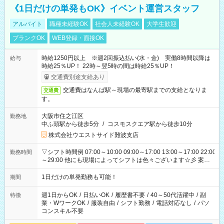
《1日だけの単発もOK》イベント運営スタッフ
アルバイト
職種未経験OK
社会人未経験OK
大学生歓迎
ブランクOK
WEB登録・面接OK
時給1250円以上 ※週2回振込払い(水・金) 実働8時間以降は
給与
時給25％UP！ 22時～翌5時の間は時給25％UP！
交通費別途支給あり
交通費はなんば駅～現場の最寄駅までの支給となりま
交通費
す。
大阪市住之江区
勤務地
中ふ頭駅から徒歩5分
/
コスモスクエア駅から徒歩10分
株式会社ウエストサイド難波支店
▽シフト時間例 07:00～10:00 09:00～17:00 13:00～17:00 22:00
勤務時間
～29:00 他にも現場によってシフトは色々ございます☆彡 案件
次第では午前中で終わるお仕事も...！
1日だけの単発勤務も可能！
期間
週1日からOK
/
日払いOK
/
履歴書不要
/
40～50代活躍中
/
副
特徴
業・WワークOK
/
服装自由
/
シフト勤務
/
電話対応なし
/
パソ
コンスキル不要