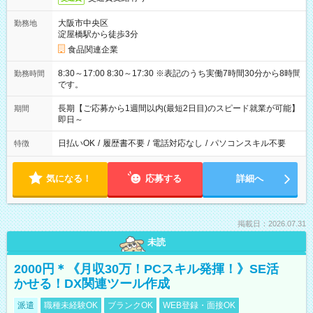
大阪市中央区
勤務地
淀屋橋駅から徒歩3分
食品関連企業
8:30～17:00 8:30～17:30 ※表記のうち実働7時間30分から8時間
勤務時間
です。
長期【ご応募から1週間以内(最短2日目)のスピード就業が可能】
期間
即日～
日払いOK
/
履歴書不要
/
電話対応なし
/
パソコンスキル不要
特徴
気になる！
応募する
詳細へ
掲載日：2026.07.31
未読
2000円＊《月収30万！PCスキル発揮！》SE活
かせる！DX関連ツール作成
派遣
職種未経験OK
ブランクOK
WEB登録・面接OK