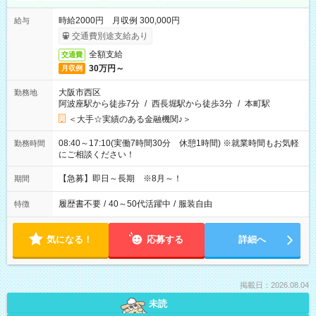
時給2000円 月収例 300,000円
給与
交通費別途支給あり
全額支給
交通費
30万円～
月収例
大阪市西区
勤務地
阿波座駅から徒歩7分
/
西長堀駅から徒歩3分
/
本町駅
＜大手☆実績のある金融機関♪＞
08:40～17:10(実働7時間30分 休憩1時間) ※就業時間もお気軽
勤務時間
にご相談ください！
【急募】即日～長期 ※8月～！
期間
履歴書不要
/
40～50代活躍中
/
服装自由
特徴
気になる！
応募する
詳細へ
掲載日：2026.08.04
未読