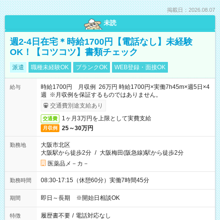
掲載日：2026.08.07
未読
週2-4日在宅＊時給1700円【電話なし】未経験
OK！【コツコツ】書類チェック
派遣
職種未経験OK
ブランクOK
WEB登録・面接OK
時給1700円 月収例 26万円 時給1700円×実働7h45m×週5日×4
給与
週 ※月収例を保証するものではありません。
交通費別途支給あり
1ヶ月3万円を上限として実費支給
交通費
25～30万円
月収例
大阪市北区
勤務地
大阪駅から徒歩2分
/
大阪梅田(阪急線)駅から徒歩2分
医薬品メ－カ－
08:30-17:15（休憩60分）実働7時間45分
勤務時間
即日～長期 ※開始日相談OK
期間
履歴書不要
/
電話対応なし
特徴