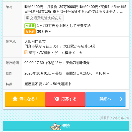
時給2400円 月収例 39万9000円 時給2400円×実働7h45m×週5
給与
日×4週+残業10h ※月収例を保証するものではありません。※給
与即受取りサービス利用可（利用条件有）
交通費別途支給あり
1ヶ月3万円を上限として実費支給
交通費
30万円～
月収例
大阪府門真市
勤務地
門真市駅から徒歩3分
/
大日駅から徒歩14分
家電・AV機器・ゲ－ム機器メ－カ－
09:00-17:30（休憩45分）実働7時間45分
勤務時間
2026年10月01日～長期 ※開始日相談OK ※10月～
期間
履歴書不要
/
40～50代活躍中
特徴
気になる！
応募する
詳細へ
掲載日：2026.07.30
未読