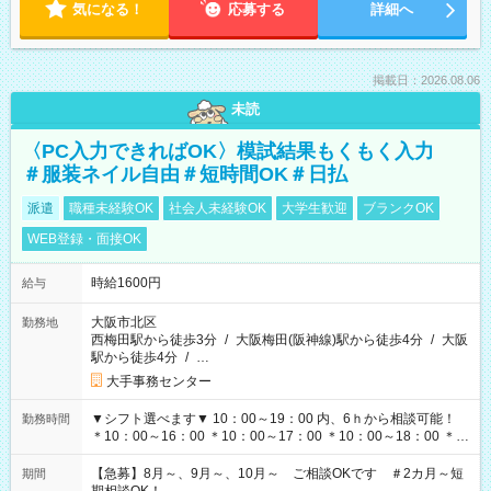
気になる！
応募する
詳細へ
掲載日：2026.08.06
未読
〈PC入力できればOK〉模試結果もくもく入力
＃服装ネイル自由＃短時間OK＃日払
派遣
職種未経験OK
社会人未経験OK
大学生歓迎
ブランクOK
WEB登録・面接OK
時給1600円
給与
大阪市北区
勤務地
西梅田駅から徒歩3分
/
大阪梅田(阪神線)駅から徒歩4分
/
大阪
駅から徒歩4分
/
…
大手事務センター
▼シフト選べます▼ 10：00～19：00 内、6ｈから相談可能！
勤務時間
＊10：00～16：00 ＊10：00～17：00 ＊10：00～18：00 ＊
11：00～19：00 ＊12：00～19：00 ＊13：00～19：00
【急募】8月～、9月～、10月～ ご相談OKです ＃2カ月～短
期間