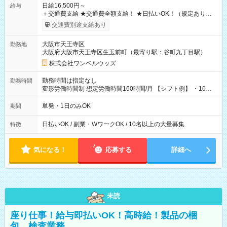
日給16,500円～
給与
＋交通費支給 ★交通費全額支給！ ★日払いOK！（規定あり） ┗
働いたその日に現金GET♪ お仕事後はコンビニATMから 日払
交通費別途支給あり
い分を引き落とせます！ 【試用期間】試用期間なし
大阪市天王寺区
勤務地
大阪府大阪市天王寺区生玉前町（最寄り駅：谷町九丁目駅）
株式会社ワンベルウッズ
勤務時間は指定なし
勤務時間
変形労働時間制 想定労働時間160時間/月 【シフト例】 ・10：
00～20：00
単発・1日のみOK
期間
日払いOK / 副業・WワークOK / 10名以上の大量募集
特徴
気になる！
応募する
詳細へ
未読
座り仕事！給与即払いOK！高時給！製品の梱
包、検査業務