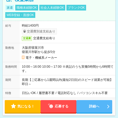
派遣
職種未経験OK
社会人未経験OK
ブランクOK
WEB登録・面接OK
時給1400円
給与
交通費別途支給あり
交通費支給有り
交通費
大阪府寝屋川市
勤務地
寝屋川市駅から徒歩5分
電子・機械系メーカー
10:00～16:00 10:00～17:00 ※表記のうち実働5時間から6時間で
勤務時間
す。
長期【ご応募から1週間以内(最短2日目)のスピード就業が可能】
期間
即日～
日払いOK
/
履歴書不要
/
電話対応なし
/
パソコンスキル不要
特徴
気になる！
応募する
詳細へ