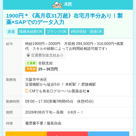
未読
1900円＊《高月収31万超》在宅月半分あり！製
薬×SAPでのデータ入力
派遣
職種未経験OK
ブランクOK
WEB登録・面接OK
時給1900円～2000円 月収例 294,500円～310,000円+残業
給与
代 スキルや経験によってお時間給相談可能です♪
交通費別途支給あり
全額支給
交通費
25～30万円
月収例
大阪市中央区
勤務地
淀屋橋駅から徒歩5分
/
本町駅
/
肥後橋駅
CMでも有名◎グローバル製薬会社★
09:00～17:30(実働7時間45分 休憩45分)
勤務時間
2026年08月下旬～長期 ※8月～！
期間
履歴書不要
/
服装自由
特徴