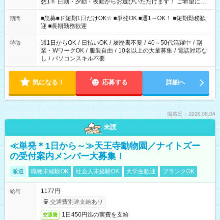
憩1ｈ 日勤・夕勤・夜勤からお選びいただけます！ ご希望に合
わせて働けるお仕事です(*^^*) 【その他選べる勤務時間】 8-17
時/9-17時/9-18時/10-18時/11-21時/18-22時/20-翌4時/21-翌5
■急募■ド短期1日だけOK☆ ■単発OK ■週1～OK！ ■短期勤務歓
期間
時/22-翌6時/0-翌8時 ご自身のご都合で選んで頂ける完全自由シ
迎 ■長期勤務歓迎
フト！
週1日からOK
/
日払いOK
/
履歴書不要
/
40～50代活躍中
/
副
特徴
業・WワークOK
/
服装自由
/
10名以上の大量募集
/
電話対応な
し
/
パソコンスキル不要
気になる！
応募する
詳細へ
掲載日：2026.08.04
未読
≪単発＊1日から～≫天王寺動物園／ナイトズー
の受付案内メンバー大募集！
派遣
職種未経験OK
社会人未経験OK
大学生歓迎
ブランクOK
1177円
給与
交通費別途支給あり
1日450円迄の実費を支給
交通費