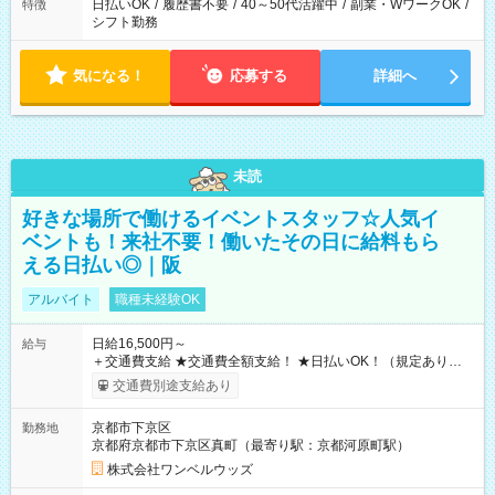
日払いOK
/
履歴書不要
/
40～50代活躍中
/
副業・WワークOK
/
特徴
シフト勤務
気になる！
応募する
詳細へ
未読
好きな場所で働けるイベントスタッフ☆人気イ
ベントも！来社不要！働いたその日に給料もら
える日払い◎｜阪
アルバイト
職種未経験OK
日給16,500円～
給与
＋交通費支給 ★交通費全額支給！ ★日払いOK！（規定あり） ┗
働いたその日に現金GET♪ お仕事後はコンビニATMから 日払
交通費別途支給あり
い分を引き落とせます！ 【試用期間】試用期間なし
京都市下京区
勤務地
京都府京都市下京区真町（最寄り駅：京都河原町駅）
株式会社ワンベルウッズ