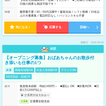
【現在も積極採用中！急募！】2カ月～ ■ご応募から最短2～3
期間
の方へ 今ご覧のお仕事で希望する勤務時間と、もう1つのお仕事
日後の就業も相談可能です！
の勤務時間。 合計で週40時間を超える場合は応募できません。
履歴書不要
/
40～50代活躍中
/
服装自由
/
シフト勤務
/
10名以
特徴
上の大量募集
/
電話対応なし
/
パソコンスキル不要
気になる！
応募する
詳細へ
掲載日：2026.08.06
未読
【オープニング募集】おばあちゃんのお散歩付
き添いも仕事の1つ
派遣
職種未経験OK
社会人未経験OK
ブランクOK
WEB登録・面接OK
無資格未経験：時給1400円～ ■週払いOK ■扶養内OK ■日
給与
収1万1200円以上
交通費別途支給あり
交通費全額支給
交通費