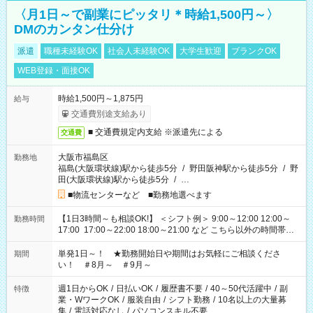
〈月1日～で副業にピッタリ＊時給1,500円～〉
DMのカンタン仕分け
派遣
職種未経験OK
社会人未経験OK
大学生歓迎
ブランクOK
WEB登録・面接OK
時給1,500円～1,875円
給与
交通費別途支給あり
■ 交通費規定内支給 ※派遣先による
交通費
大阪市福島区
勤務地
福島(大阪環状線)駅から徒歩5分
/
野田阪神駅から徒歩5分
/
野
田(大阪環状線)駅から徒歩5分
/
…
■物流センターなど ■勤務地選べます
【1日3時間～も相談OK!】 ＜シフト例＞ 9:00～12:00 12:00～
勤務時間
17:00 17:00～22:00 18:00～21:00 など こちら以外の時間帯も
お気軽にご相談ください！
単発1日～！ ★勤務開始日や期間はお気軽にご相談くださ
期間
い！ ＃8月～ ＃9月～
週1日からOK
/
日払いOK
/
履歴書不要
/
40～50代活躍中
/
副
特徴
業・WワークOK
/
服装自由
/
シフト勤務
/
10名以上の大量募
集
/
電話対応なし
/
パソコンスキル不要