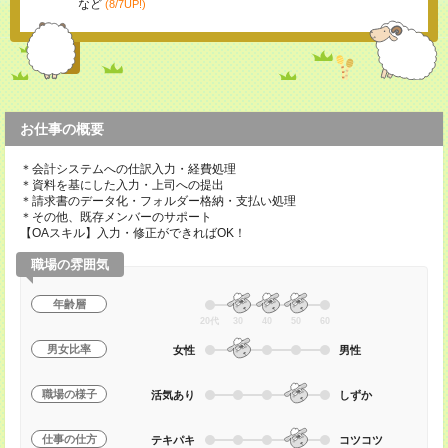
など
(8/7UP!)
お仕事の概要
＊会計システムへの仕訳入力・経費処理
＊資料を基にした入力・上司への提出
＊請求書のデータ化・フォルダー格納・支払い処理
＊その他、既存メンバーのサポート
【OAスキル】入力・修正ができればOK！
職場の雰囲気
年齢層
20代
30
40
50
60
男女比率
女性
男性
職場の様子
活気あり
しずか
仕事の仕方
テキパキ
コツコツ