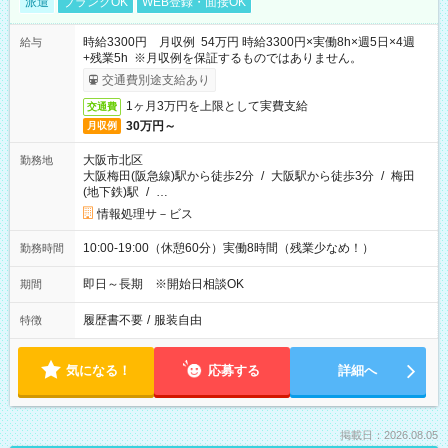
派遣
ブランクOK
WEB登録・面接OK
時給3300円 月収例 54万円 時給3300円×実働8h×週5日×4週
給与
+残業5h ※月収例を保証するものではありません。
交通費別途支給あり
1ヶ月3万円を上限として実費支給
交通費
30万円～
月収例
大阪市北区
勤務地
大阪梅田(阪急線)駅から徒歩2分
/
大阪駅から徒歩3分
/
梅田
(地下鉄)駅
/
…
情報処理サ－ビス
10:00-19:00（休憩60分）実働8時間（残業少なめ！）
勤務時間
即日～長期 ※開始日相談OK
期間
履歴書不要
/
服装自由
特徴
気になる！
応募する
詳細へ
掲載日：2026.08.05