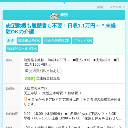
掲載日：2026.08.06
未読
志望動機も履歴書も不要！日収1.1万円～＊未経
験OKの介護
派遣
職種未経験OK
社会人未経験OK
ブランクOK
WEB登録・面接OK
無資格未経験：時給1400円～ ■週払いOK ■扶養内OK ■日
給与
収1万1200円以上
交通費別途支給あり
交通費全額支給
交通費
大阪市天王寺区
勤務地
天王寺駅
/
大阪上本町駅
/
鶴橋駅
/
…
≪自宅からドアtoドアで30分以内！≫ご希望の勤務地を紹介
します。
9:00～18:00（休憩60分） ■ご希望があれば下記シフトもOK！
勤務時間
早番 7:00～16:00 遅番 10:00～19:00 「家族と休みを合わせた
い」 「余裕を持って夕飯の準備がしたい」 「できれば残業はし
たくない」 など、ご希望を教えてくださいね。 ※Wワーク希望