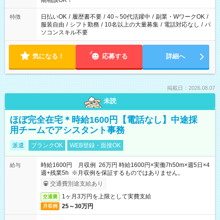
期相談OK！
日払いOK
/
履歴書不要
/
40～50代活躍中
/
副業・WワークOK
/
特徴
服装自由
/
シフト勤務
/
10名以上の大量募集
/
電話対応なし
/
パ
ソコンスキル不要
気になる！
応募する
詳細へ
掲載日：2026.08.07
未読
ほぼ完全在宅＊時給1600円【電話なし】中途採
用チームでアシスタント事務
派遣
ブランクOK
WEB登録・面接OK
時給1600円 月収例 26万円 時給1600円×実働7h50m×週5日×4
給与
週+残業5h ※月収例を保証するものではありません。
交通費別途支給あり
1ヶ月3万円を上限として実費支給
交通費
25～30万円
月収例