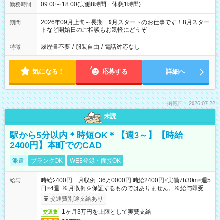
09:00～18:00(実働8時間 休憩1時間)
勤務時間
2026年09月上旬～長期 9月スタートのお仕事です！8月スター
期間
トなど開始日のご相談もお気軽にどうぞ
履歴書不要
/
服装自由
/
電話対応なし
特徴
気になる！
応募する
詳細へ
掲載日：2026.07.22
未読
駅から5分以内＊時短OK＊【週3～】【時給
2400円】本町でのCAD
派遣
ブランクOK
WEB登録・面接OK
時給2400円 月収例 36万0000円 時給2400円×実働7h30m×週5
給与
日×4週 ※月収例を保証するものではありません。※給与即受取
りサービス利用可（利用条件有）
交通費別途支給あり
1ヶ月3万円を上限として実費支給
交通費