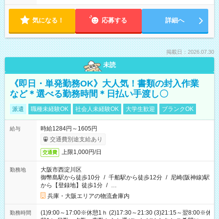
気になる！
応募する
詳細へ
掲載日：2026.07.30
未読
《即日・単発勤務OK》大人気！書類の封入作業
など＊選べる勤務時間＊日払い手渡し〇
派遣
職種未経験OK
社会人未経験OK
大学生歓迎
ブランクOK
時給1284円～1605円
給与
交通費別途支給あり
上限1,000円/日
交通費
大阪市西淀川区
勤務地
御幣島駅から徒歩10分
/
千船駅から徒歩12分
/
尼崎(阪神線)駅
から【登録地】徒歩1分
/
…
兵庫・大阪エリアの物流倉庫内
(1)9:00～17:00※休憩1ｈ (2)17:30～21:30 (3)21:15～翌8:00※休
勤務時間