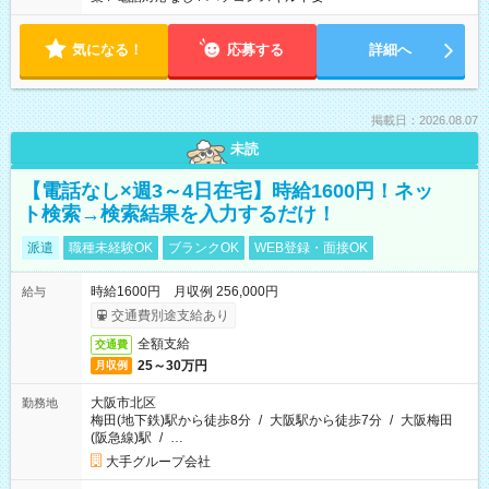
気になる！
応募する
詳細へ
掲載日：2026.08.07
未読
【電話なし×週3～4日在宅】時給1600円！ネッ
ト検索→検索結果を入力するだけ！
派遣
職種未経験OK
ブランクOK
WEB登録・面接OK
時給1600円 月収例 256,000円
給与
交通費別途支給あり
全額支給
交通費
25～30万円
月収例
大阪市北区
勤務地
梅田(地下鉄)駅から徒歩8分
/
大阪駅から徒歩7分
/
大阪梅田
(阪急線)駅
/
…
大手グループ会社