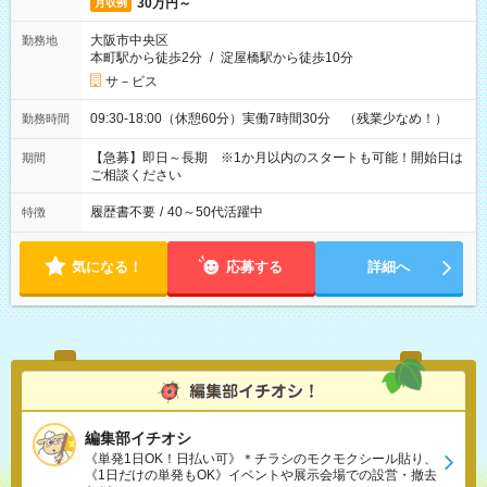
30万円～
月収例
大阪市中央区
勤務地
本町駅から徒歩2分
/
淀屋橋駅から徒歩10分
サ－ビス
09:30-18:00（休憩60分）実働7時間30分 （残業少なめ！）
勤務時間
【急募】即日～長期 ※1か月以内のスタートも可能！開始日は
期間
ご相談ください
履歴書不要
/
40～50代活躍中
特徴
気になる！
応募する
詳細へ
編集部イチオシ
《単発1日OK！日払い可》＊チラシのモクモクシール貼り、
《1日だけの単発もOK》イベントや展示会場での設営・撤去