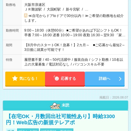
大阪市浪速区
勤務地
ＪＲ難波駅
/
大国町駅
/
新今宮駅
/
…
≪自宅からドアtoドアで30分以内！≫ご希望の勤務地を紹介
します。
9:00～18:00（休憩60分） ■ご希望があれば下記シフトもOK！
勤務時間
早番 7:00～16:00 遅番 10:00～19:00 夜勤 16:30～翌9:30 「家族
と休みを合わせたい」 「余裕を持って夕飯の準備がしたい」
「できれば残業はしたくない」 など、ご希望を教えてください
【8月中のスタートOK！急募！】2カ月～ ■ご応募から最短2～
期間
ね。 ※Wワーク希望の方へ 今ご覧のお仕事で希望する勤務時間
3日後に就業が可能です！
と、もう1つのお仕事の勤務時間。 合計で週40時間を超える場
合は応募できません。
履歴書不要
/
40～50代活躍中
/
服装自由
/
シフト勤務
/
10名以
特徴
上の大量募集
/
電話対応なし
/
パソコンスキル不要
気になる！
応募する
詳細へ
掲載日：2026.08.07
未読
【在宅OK・月数回出社可能性あり】時給3300
円！Web広告の新規テレアポ