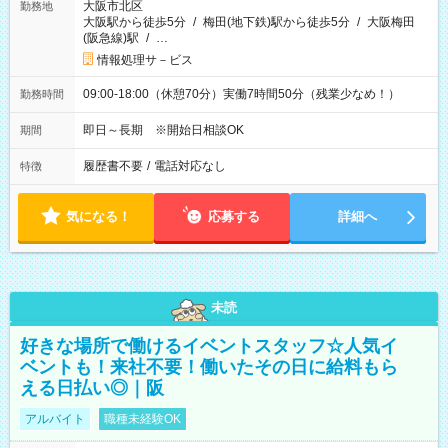
大阪市北区
勤務地
大阪駅から徒歩5分
/
梅田(地下鉄)駅から徒歩5分
/
大阪梅田
(阪急線)駅
/
…
情報処理サ－ビス
09:00-18:00（休憩70分）実働7時間50分（残業少なめ！）
勤務時間
即日～長期 ※開始日相談OK
期間
履歴書不要
/
電話対応なし
特徴
気になる！
応募する
詳細へ
未読
好きな場所で働けるイベントスタッフ☆人気イ
ベントも！来社不要！働いたその日に給料もら
える日払い◎｜阪
アルバイト
職種未経験OK