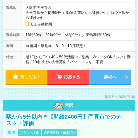
大阪市天王寺区
勤務地
天王寺駅から徒歩5分
/
動物園前駅から徒歩5分
/
新今宮駅か
ら徒歩5分
天王寺動物園
16時30分～20時00分（休憩0分）／実働3時間30分
勤務時間
≪短期＊単発≫ 8・9・10月限定！
期間
週1日からOK
/
40～50代活躍中
/
副業・WワークOK
/
シフト勤
特徴
務
/
10名以上の大量募集
/
パソコンスキル不要
気になる！
応募する
詳細へ
掲載日：2026.07.30
未読
駅から5分以内＊【時給2400円】門真市でのテ
スト・評価
派遣
ブランクOK
WEB登録・面接OK