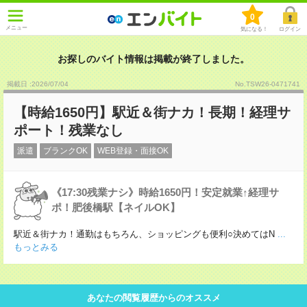
0
メニュー
気になる！
ログイン
お探しのバイト情報は掲載が終了しました。
掲載日 :2026
/
07
/
04
No.TSW26-0471741
【時給1650円】駅近＆街ナカ！長期！経理サ
ポート！残業なし
派遣
ブランクOK
WEB登録・面接OK
《17:30残業ナシ》時給1650円！安定就業↑経理サ
ポ！肥後橋駅【ネイルOK】
駅近＆街ナカ！通勤はもちろん、ショッピングも便利○決めてはN
...
もっとみる
あなたの閲覧履歴からのオススメ