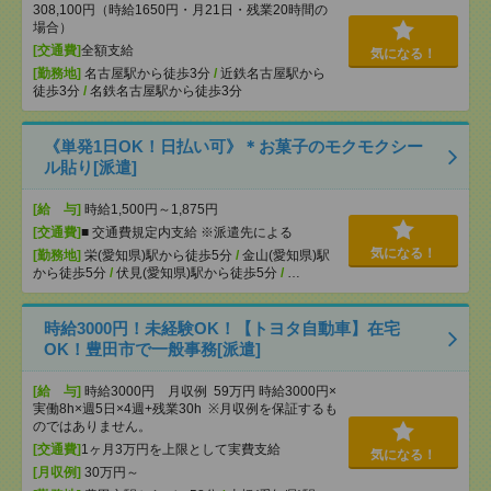
308,100円（時給1650円・月21日・残業20時間の
場合）
[交通費]
全額支給
気になる！
[勤務地]
名古屋駅から徒歩3分
/
近鉄名古屋駅から
徒歩3分
/
名鉄名古屋駅から徒歩3分
《単発1日OK！日払い可》＊お菓子のモクモクシー
ル貼り[派遣]
[給 与]
時給1,500円～1,875円
[交通費]
■ 交通費規定内支給 ※派遣先による
気になる！
[勤務地]
栄(愛知県)駅から徒歩5分
/
金山(愛知県)駅
から徒歩5分
/
伏見(愛知県)駅から徒歩5分
/
…
時給3000円！未経験OK！【トヨタ自動車】在宅
OK！豊田市で一般事務[派遣]
[給 与]
時給3000円 月収例 59万円 時給3000円×
実働8h×週5日×4週+残業30h ※月収例を保証するも
のではありません。
[交通費]
1ヶ月3万円を上限として実費支給
気になる！
[月収例]
30万円～