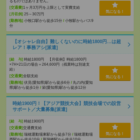
るものではありません。
[交通費]
1ヶ月3万円を上限として実費支給
気になる！
[月収例]
25～30万円
[勤務地]
小牧口駅から徒歩15分
/
小牧駅からバス9
分
【オシャレ自由】難しくないのに時給1800円…は超
レア！事務アシ[派遣]
[給 与]
時給1800円 【月収例】時給1800円
×7H×21日の場合＝264,600円（残業時は別途支
給）
[交通費]
全額支給
気になる！
[勤務地]
伏見(愛知県)駅から徒歩6分
/
丸の内(愛知
県)駅から徒歩1分
/
栄(愛知県)駅から徒歩12分
時給1900円！【アジア競技大会】競技会場での設営
サポート／大量募集[派遣]
[給 与]
時給1900円
[交通費]
交通費支給
気になる！
[勤務地]
瑞穂運動場東駅から徒歩7分
/
瑞穂運動場
西駅から徒歩10分
/
新瑞橋駅から徒歩10分