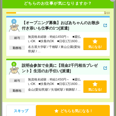
どちらのお仕事が気になりますか？
担当：パーソルテンプスタッフ(株) 予約専用ダイヤル
受付可能日時：平日9:00～18:00（土日祝を除く）受付中！※お電話の際
は、「エンのサイトを見た」とお伝えください！
1
/10
中部コーディネートセンター二課（岡崎）
【オープニング募集】おばあちゃんのお散歩
〒444-0043 愛知県 岡崎市唐沢町11-5 第一生命・三井住友海上岡崎ビル
付き添いも仕事の1つ[派遣]
4F
■名鉄東岡崎駅から徒歩3分
TEL：0120-537-102
無資格未経験：時給1450円～ ■週払
給与
担当：パーソルテンプスタッフ(株) 予約専用ダイヤル
いOK ■扶養内OK ■日収1万1600円
受付可能日時：平日9:00～18:00（土日祝を除く）受付中！※お電話の際
以上
名古屋大学駅 / 千種駅 / 東山公園(愛知
気になる!
は、「エンのサイトを見た」とお伝えください！
勤務地
県)駅 / …
静岡コーディネートセンター（浜松）
〒436-0056
浜松市中区板屋町111-2 浜松アクトタワー11F
説明会参加で全員に【現金2千円相当プレゼ
■JR浜松駅から徒歩5分
ント】生活のお手伝い[派遣]
TEL：0120-537-102
担当：パーソルテンプスタッフ(株) 予約専用ダイヤル
無資格未経験：時給1450円～ ■週払
受付可能日時：平日9:00～18:00（土日祝を除く）受付中！※お電話の際
給与
いOK ■扶養内OK ■日収1万1600円
は、「エンのサイトを見た」とお伝えください！
以上
金山(愛知県)駅 / 矢場町駅 / 鶴舞駅 / …
気になる!
勤務地
静岡コーディネートセンター（静岡）
〒420-0851
静岡県静岡市葵区黒金町11-7 大樹生命静岡駅前ビル2F
■JR静岡駅から徒歩5分
TEL：0120-537-102
スキップ
どちらも気になる！
担当：パーソルテンプスタッフ(株) 予約専用ダイヤル