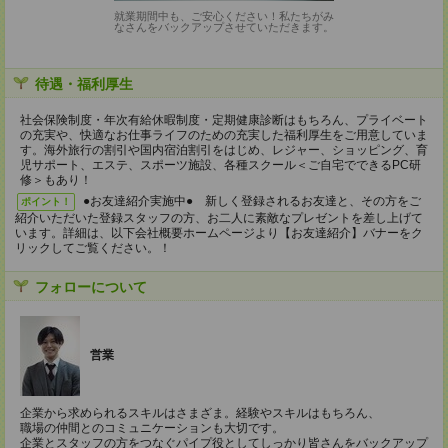
就業期間中も、ご安心ください！私たちがみ
なさんをバックアップさせていただきます。
待遇・福利厚生
社会保険制度・年次有給休暇制度・定期健康診断はもちろん、プライベート
の充実や、快適なお仕事ライフのための充実した福利厚生をご用意していま
す。海外旅行の割引や国内宿泊割引をはじめ、レジャー、ショッピング、育
児サポート、エステ、スポーツ施設、各種スクール＜ご自宅でできるPC研
修＞もあり！
●お友達紹介実施中● 新しく登録されるお友達と、その方をご
ポイント！
紹介いただいた登録スタッフの方、お二人に素敵なプレゼントを差し上げて
います。詳細は、以下会社概要ホームページより【お友達紹介】バナーをク
リックしてご覧ください。！
フォローについて
営業
企業から求められるスキルはさまざま。経験やスキルはもちろん、
職場の仲間とのコミュニケーションも大切です。
企業とスタッフの方をつなぐパイプ役としてしっかり皆さんをバックアップ