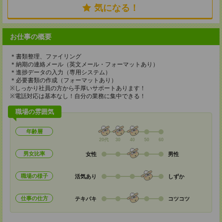
気になる！
お仕事の概要
＊書類整理、ファイリング
＊納期の連絡メール（英文メール・フォーマットあり）
＊進捗データの入力（専用システム）
＊必要書類の作成（フォーマットあり）
※しっかり社員の方から手厚いサポートあります！
※電話対応は基本なし！自分の業務に集中できる！
職場の雰囲気
年齢層
20代
30
40
50
60
男女比率
女性
男性
職場の様子
活気あり
しずか
仕事の仕方
テキパキ
コツコツ