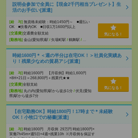
説明会参加で全員に【現金2千円相当プレゼント】生
活のお手伝い[派遣]
[給 与]
無資格未経験：時給1450円～ ■週払い
OK ■扶養内OK ■日収1万1600円以上
[交通費]
交通費全額支給
気になる！
[勤務地]
金山(愛知県)駅
/
矢場町駅
/
鶴舞駅
/
…
時給1600円＊＜週の半分は在宅OK！＞社員化実績あ
り！残業少なめの貿易アシ[派遣]
[給 与]
時給1600円 【月収例】時給1,600円
×8H×21日＝268,800円＋残業代★★
[交通費]
全額支給
気になる！
[勤務地]
丸の内(愛知県)駅から徒歩1分
/
伏見(愛知
県)駅から徒歩7分
【在宅勤務OK】時給1800円！17時まで＊未経験
OK！小牧口での秘書[派遣]
[給 与]
時給1800円 月収例 29万円 時給1800円×
実働7h45m×週5日×4週+残業10h ※月収例を保証す