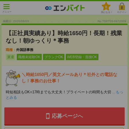
0
メニュー
気になる！
ログイン
掲載日 :2026
/
08
/
03
No.TSPT26-0472009
【正社員実績あり】時給1650円！長期！残業
なし！朝ゆっくり＊事務
職種：
外国語事務
派遣
職種未経験OK
ブランクOK
WEB登録・面接OK
＼時給1650円／英文メールあり＊社外との電話な
し！事務のお仕事！
時短相談もOK○17時までも大丈夫！プライベートの時間も大切
...もっ
とみる
応募ページへ