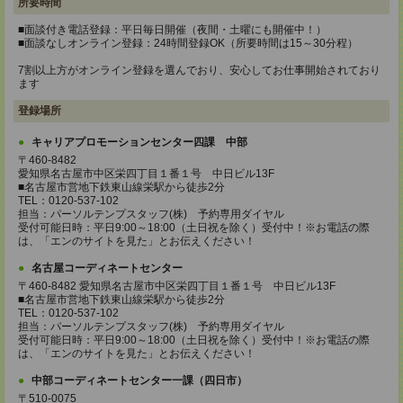
所要時間
■面談付き電話登録：平日毎日開催（夜間・土曜にも開催中！）
■面談なしオンライン登録：24時間登録OK（所要時間は15～30分程）
7割以上方がオンライン登録を選んでおり、安心してお仕事開始されており
ます
登録場所
キャリアプロモーションセンター四課 中部
〒460-8482
愛知県名古屋市中区栄四丁目１番１号 中日ビル13F
■名古屋市営地下鉄東山線栄駅から徒歩2分
TEL：0120-537-102
担当：パーソルテンプスタッフ(株) 予約専用ダイヤル
受付可能日時：平日9:00～18:00（土日祝を除く）受付中！※お電話の際
は、「エンのサイトを見た」とお伝えください！
名古屋コーディネートセンター
〒460-8482 愛知県名古屋市中区栄四丁目１番１号 中日ビル13F
■名古屋市営地下鉄東山線栄駅から徒歩2分
TEL：0120-537-102
担当：パーソルテンプスタッフ(株) 予約専用ダイヤル
受付可能日時：平日9:00～18:00（土日祝を除く）受付中！※お電話の際
は、「エンのサイトを見た」とお伝えください！
中部コーディネートセンター一課（四日市）
〒510-0075