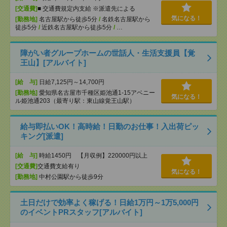
[交通費]
■ 交通費規定内支給 ※派遣先による
気になる！
[勤務地]
名古屋駅から徒歩5分
/
名鉄名古屋駅から
徒歩5分
/
近鉄名古屋駅から徒歩5分
/
…
障がい者グループホームの世話人・生活支援員【覚
王山】[アルバイト]
[給 与]
日給7,125円～14,700円
[勤務地]
愛知県名古屋市千種区姫池通1-15アベニー
気になる！
ル姫池通203（最寄り駅：東山線覚王山駅）
給与即払いOK！高時給！日勤のお仕事！入出荷ピッ
キング[派遣]
[給 与]
時給1450円 【月収例】220000円以上
[交通費]
交通費支給有り
気になる！
[勤務地]
中村公園駅から徒歩9分
土日だけで効率よく稼げる！日給1万円～1万5,000円
のイベントPRスタッフ[アルバイト]