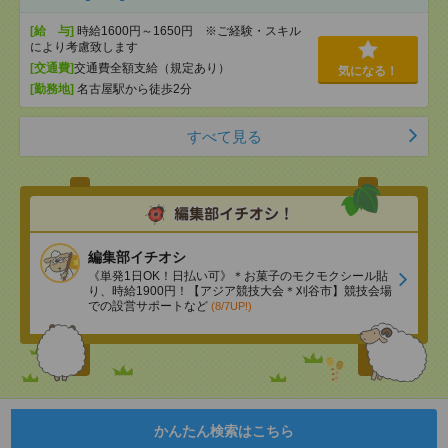
[給 与]
時給1600円～1650円 ※ご経験・スキル
により考慮致します
[交通費]
交通費全額支給（規定あり）
気になる！
[勤務地]
名古屋駅から徒歩2分
すべて見る
編集部イチオシ
《単発1日OK！日払い可》＊お菓子のモクモクシール貼
り、時給1900円！【アジア競技大会＊刈谷市】競技会場
での設営サポートなど
(8/7UP!)
かんたん検索はこちら