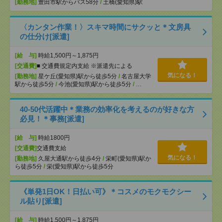
[勤務地]
豊田市駅からバス58分
/
土橋(愛知県)駅
〈カンタン作業！〉スキマ時間にサクッと＊文房具
の仕分け[派遣]
[給 与]
時給1,500円～1,875円
[交通費]
■ 交通費規定内支給 ※派遣先による
気になる！
[勤務地]
星ケ丘(愛知県)駅から徒歩5分
/
名古屋大学
駅から徒歩5分
/
今池(愛知県)駅から徒歩5分
/
…
40-50代活躍中＊業務の効率化を考えるのが好きな方
必見！＊事務[派遣]
[給 与]
時給1800円
[交通費]
交通費支給
気になる！
[勤務地]
久屋大通駅から徒歩4分
/
栄町(愛知県)駅か
ら徒歩5分
/
栄(愛知県)駅から徒歩5分
《単発1日OK！日払い可》＊コスメのモクモクシー
ル貼り[派遣]
[給 与]
時給1,500円～1,875円