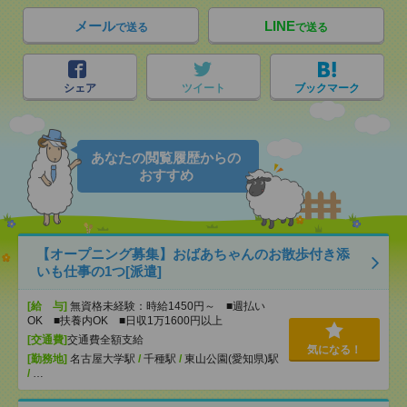
メール
LINE
で送る
で送る
シェア
ツイート
ブックマーク
あなたの閲覧履歴からの
おすすめ
【オープニング募集】おばあちゃんのお散歩付き添
いも仕事の1つ[派遣]
[給 与]
無資格未経験：時給1450円～ ■週払い
OK ■扶養内OK ■日収1万1600円以上
[交通費]
交通費全額支給
気になる！
[勤務地]
名古屋大学駅
/
千種駅
/
東山公園(愛知県)駅
/
…