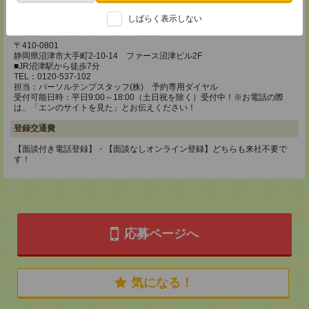
受付可能日時：平日9:00～18:00（土日祝を除く）受付中！※お電話の際
は、「エンのサイトを見た」とお伝えください！
しばらく表示しない
静岡コーディネートセンター（沼津）
〒410-0801
静岡県沼津市大手町2-10-14 ファース沼津ビル2F
■JR沼津駅から徒歩7分
TEL：0120-537-102
担当：パーソルテンプスタッフ(株) 予約専用ダイヤル
受付可能日時：平日9:00～18:00（土日祝を除く）受付中！※お電話の際
は、「エンのサイトを見た」とお伝えください！
登録交通費
【面談付き電話登録】・【面談なしオンライン登録】どちらも来社不要で
す！
応募ページへ
気になる！