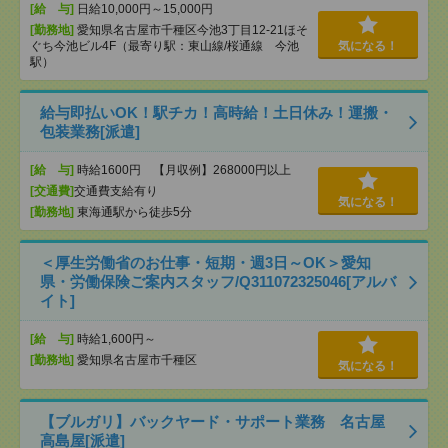
[給 与]
日給10,000円～15,000円
[勤務地]
愛知県名古屋市千種区今池3丁目12-21ほそ
ぐち今池ビル4F（最寄り駅：東山線/桜通線 今池
気になる！
駅）
給与即払いOK！駅チカ！高時給！土日休み！運搬・
包装業務[派遣]
[給 与]
時給1600円 【月収例】268000円以上
[交通費]
交通費支給有り
気になる！
[勤務地]
東海通駅から徒歩5分
＜厚生労働省のお仕事・短期・週3日～OK＞愛知
県・労働保険ご案内スタッフ/Q311072325046[アルバ
イト]
[給 与]
時給1,600円～
[勤務地]
愛知県名古屋市千種区
気になる！
【ブルガリ】バックヤード・サポート業務 名古屋
高島屋[派遣]