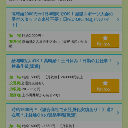
高時給2000円☆1日4時間でOK！国際スポーツ大会の
受付スタッフ☆来社不要！日払いOK♪/N1[アルバイ
ト]
[給 与]
時給2,000円～
[勤務地]
愛知県名古屋市中区金山（最寄り駅：金山
気になる！
駅）
給与即払いOK！高時給！土日休み！日勤のお仕事！
検品作業[派遣]
[給 与]
時給1500円 【月収例】240000円以上
[交通費]
交通費支給有り
[月収例]
20～25万円
気になる！
[勤務地]
上小田井駅から徒歩20分
時給1600円＊《総合商社で正社員化実績あり！》週2
在宅＊未経験OKの貿易事務[派遣]
[給 与]
時給1600円～1650円 【月収例】