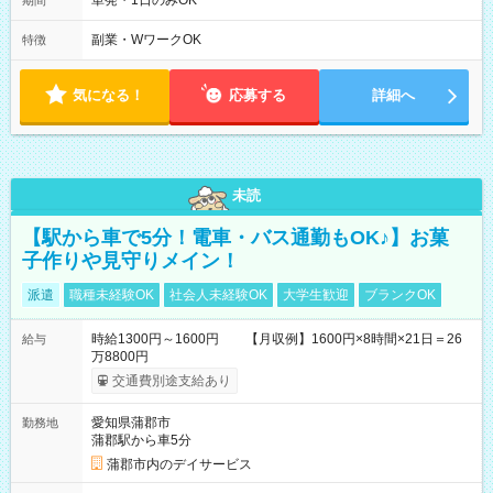
単発・1日のみOK
期間
(休憩あり) (2)17：00～翌9：00 (休憩あり) ３６協定提出済
副業・WワークOK
特徴
気になる！
応募する
詳細へ
未読
【駅から車で5分！電車・バス通勤もOK♪】お菓
子作りや見守りメイン！
派遣
職種未経験OK
社会人未経験OK
大学生歓迎
ブランクOK
時給1300円～1600円 【月収例】1600円×8時間×21日＝26
給与
万8800円
交通費別途支給あり
愛知県蒲郡市
勤務地
蒲郡駅から車5分
蒲郡市内のデイサービス