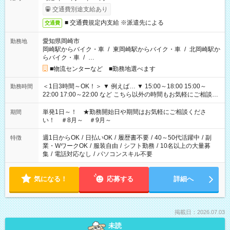
交通費別途支給あり
■ 交通費規定内支給 ※派遣先による
交通費
愛知県岡崎市
勤務地
岡崎駅からバイク・車
/
東岡崎駅からバイク・車
/
北岡崎駅か
らバイク・車
/
…
■物流センターなど ■勤務地選べます
＜1日3時間～OK！＞ ▼ 例えば… ▼ 15:00～18:00 15:00～
勤務時間
22:00 17:00～22:00 など こちら以外の時間もお気軽にご相談く
ださい！
単発1日～！ ★勤務開始日や期間はお気軽にご相談くださ
期間
い！ ＃8月～ ＃9月～
週1日からOK
/
日払いOK
/
履歴書不要
/
40～50代活躍中
/
副
特徴
業・WワークOK
/
服装自由
/
シフト勤務
/
10名以上の大量募
集
/
電話対応なし
/
パソコンスキル不要
気になる！
応募する
詳細へ
掲載日：2026.07.03
未読