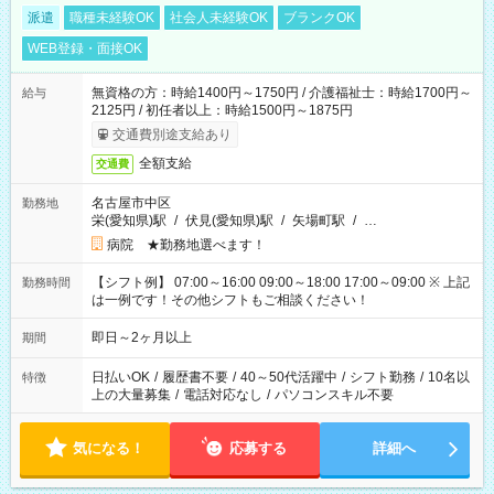
派遣
職種未経験OK
社会人未経験OK
ブランクOK
WEB登録・面接OK
無資格の方：時給1400円～1750円 / 介護福祉士：時給1700円～
給与
2125円 / 初任者以上：時給1500円～1875円
交通費別途支給あり
全額支給
交通費
名古屋市中区
勤務地
栄(愛知県)駅
/
伏見(愛知県)駅
/
矢場町駅
/
…
病院 ★勤務地選べます！
【シフト例】 07:00～16:00 09:00～18:00 17:00～09:00 ※ 上記
勤務時間
は一例です！その他シフトもご相談ください！
即日～2ヶ月以上
期間
日払いOK
/
履歴書不要
/
40～50代活躍中
/
シフト勤務
/
10名以
特徴
上の大量募集
/
電話対応なし
/
パソコンスキル不要
気になる！
応募する
詳細へ