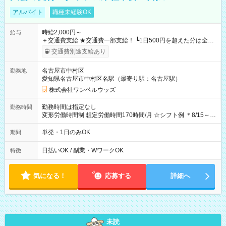
アルバイト
職種未経験OK
時給2,000円～
給与
＋交通費支給 ★交通費一部支給！ ┗1日500円を超えた分は全額
支給！ ※往復500円以内の方は自己負担となります ★日払い
交通費別途支給あり
OK！（規定あり） ┗働いたその日に現金GET♪ お仕事後はコン
ビニATMから 日払い分を引き落とせます！ 【試用期間】試用
名古屋市中村区
勤務地
期間なし
愛知県名古屋市中村区名駅（最寄り駅：名古屋駅）
株式会社ワンベルウッズ
勤務時間は指定なし
勤務時間
変形労働時間制 想定労働時間170時間/月 ☆シフト例 ＊8/15～
10/26 全日共通 08：00～12：00 17：00～21：00 ＊8/31
～9/19のみ下記シフトもあります！ 12：00～16：00 ＊9/6～
単発・1日のみOK
期間
10/6、10/11～26のみ下記シフトもあります！ 07：00～11：
00
日払いOK / 副業・WワークOK
特徴
気になる！
応募する
詳細へ
未読