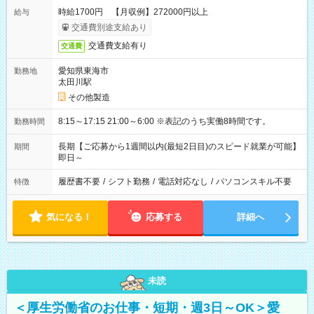
時給1700円 【月収例】272000円以上
給与
交通費別途支給あり
交通費支給有り
交通費
愛知県東海市
勤務地
太田川駅
その他製造
8:15～17:15 21:00～6:00 ※表記のうち実働8時間です。
勤務時間
長期【ご応募から1週間以内(最短2日目)のスピード就業が可能】
期間
即日～
履歴書不要
/
シフト勤務
/
電話対応なし
/
パソコンスキル不要
特徴
気になる！
応募する
詳細へ
未読
＜厚生労働省のお仕事・短期・週3日～OK＞愛