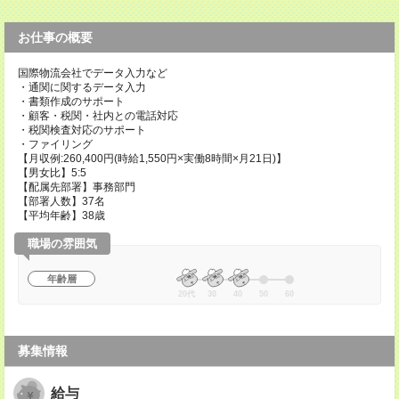
お仕事の概要
国際物流会社でデータ入力など
・通関に関するデータ入力
・書類作成のサポート
・顧客・税関・社内との電話対応
・税関検査対応のサポート
・ファイリング
【月収例:260,400円(時給1,550円×実働8時間×月21日)】
【男女比】5:5
【配属先部署】事務部門
【部署人数】37名
【平均年齢】38歳
職場の雰囲気
年齢層
20代
30
40
50
60
募集情報
給与