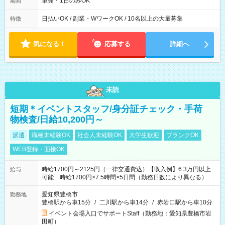
単発・1日のみOK
期間
日払いOK / 副業・WワークOK / 10名以上の大量募集
特徴
気になる！
応募する
詳細へ
未読
短期＊イベントスタッフ/身分証チェック・手荷
物検査/日給10,200円～
派遣
職種未経験OK
社会人未経験OK
大学生歓迎
ブランクOK
WEB登録・面接OK
時給1700円～2125円（一律交通費込）【収入例】6.3万円以上
給与
可能 時給1700円×7.5時間×5日間（勤務日数により異なる）
愛知県豊橋市
勤務地
豊橋駅から車15分
/
二川駅から車14分
/
赤岩口駅から車10分
イベント会場入口でサポートStaff（勤務地：愛知県豊橋市岩
田町）