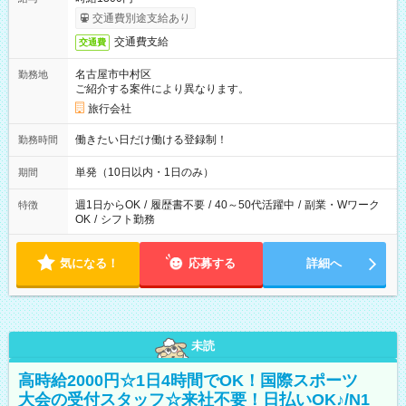
交通費別途支給あり
交通費支給
交通費
名古屋市中村区
勤務地
ご紹介する案件により異なります。
旅行会社
働きたい日だけ働ける登録制！
勤務時間
単発（10日以内・1日のみ）
期間
週1日からOK
/
履歴書不要
/
40～50代活躍中
/
副業・Wワーク
特徴
OK
/
シフト勤務
気になる！
応募する
詳細へ
未読
高時給2000円☆1日4時間でOK！国際スポーツ
大会の受付スタッフ☆来社不要！日払いOK♪/N1