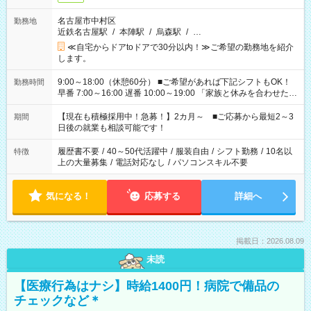
名古屋市中村区
勤務地
近鉄名古屋駅
/
本陣駅
/
烏森駅
/
…
≪自宅からドアtoドアで30分以内！≫ご希望の勤務地を紹介
します。
9:00～18:00（休憩60分） ■ご希望があれば下記シフトもOK！
勤務時間
早番 7:00～16:00 遅番 10:00～19:00 「家族と休みを合わせた
い」 「余裕を持って夕飯の準備がしたい」 「できれば残業はし
たくない」 など、ご希望を教えてくださいね。 ※Wワーク希望
【現在も積極採用中！急募！】2カ月～ ■ご応募から最短2～3
期間
の方へ 今ご覧のお仕事で希望する勤務時間と、もう1つのお仕事
日後の就業も相談可能です！
の勤務時間。 合計で週40時間を超える場合は応募できません。
履歴書不要
/
40～50代活躍中
/
服装自由
/
シフト勤務
/
10名以
特徴
上の大量募集
/
電話対応なし
/
パソコンスキル不要
気になる！
応募する
詳細へ
掲載日：2026.08.09
未読
【医療行為はナシ】時給1400円！病院で備品の
チェックなど＊