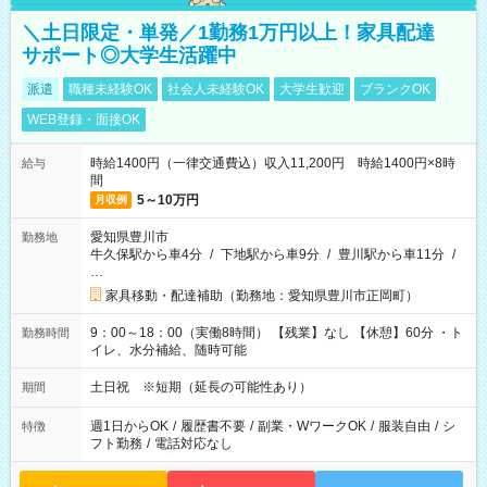
＼土日限定・単発／1勤務1万円以上！家具配達
サポート◎大学生活躍中
派遣
職種未経験OK
社会人未経験OK
大学生歓迎
ブランクOK
WEB登録・面接OK
時給1400円（一律交通費込）収入11,200円 時給1400円×8時
給与
間
5～10万円
月収例
愛知県豊川市
勤務地
牛久保駅から車4分
/
下地駅から車9分
/
豊川駅から車11分
/
…
家具移動・配達補助（勤務地：愛知県豊川市正岡町）
9：00～18：00（実働8時間） 【残業】なし 【休憩】60分 ・ト
勤務時間
イレ、水分補給、随時可能
土日祝 ※短期（延長の可能性あり）
期間
週1日からOK
/
履歴書不要
/
副業・WワークOK
/
服装自由
/
シ
特徴
フト勤務
/
電話対応なし