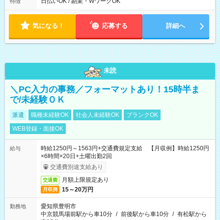
日払いOK / 副業・WワークOK
特徴
気になる！
応募する
詳細へ
未読
＼PC入力の事務／フォーマットあり！15時半ま
で/未経験ＯＫ
派遣
職種未経験OK
社会人未経験OK
ブランクOK
WEB登録・面接OK
時給1250円～1563円+交通費規定支給 【月収例】時給1250円
給与
×6時間×20日+土曜出勤2回
交通費別途支給あり
月額上限規定あり
交通費
15～20万円
月収例
愛知県豊明市
勤務地
中京競馬場前駅から車10分
/
前後駅から車10分
/
有松駅から