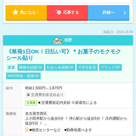
気になる！
応募する
詳細へ
掲載日：2026.08.08
未読
《単発1日OK！日払い可》＊お菓子のモクモク
シール貼り
派遣
職種未経験OK
社会人未経験OK
大学生歓迎
ブランクOK
WEB登録・面接OK
時給1,500円～1,875円
給与
交通費別途支給あり
■ 交通費規定内支給 ※派遣先による
交通費
名古屋市西区
勤務地
上小田井駅から徒歩5分
/
浄心駅から徒歩5分
/
庄内通駅から
徒歩5分
/
…
■物流センターなど ■勤務地選べます