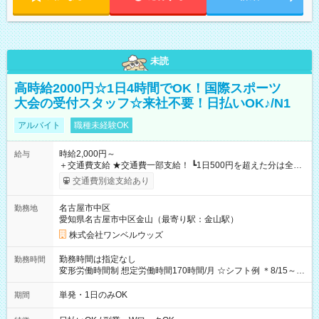
未読
高時給2000円☆1日4時間でOK！国際スポーツ
大会の受付スタッフ☆来社不要！日払いOK♪/N1
アルバイト
職種未経験OK
時給2,000円～
給与
＋交通費支給 ★交通費一部支給！ ┗1日500円を超えた分は全額
支給！ ※往復500円以内の方は自己負担となります ★日払い
交通費別途支給あり
OK！（規定あり） ┗働いたその日に現金GET♪ お仕事後はコン
ビニATMから 日払い分を引き落とせます！ 【試用期間】試用
名古屋市中区
勤務地
期間なし
愛知県名古屋市中区金山（最寄り駅：金山駅）
株式会社ワンベルウッズ
勤務時間は指定なし
勤務時間
変形労働時間制 想定労働時間170時間/月 ☆シフト例 ＊8/15～
10/26 全日共通 08：00～12：00 17：00～21：00 ＊8/31
～9/19のみ下記シフトもあります！ 12：00～16：00 ＊9/6～
単発・1日のみOK
期間
10/6、10/11～26のみ下記シフトもあります！ 07：00～11：
00