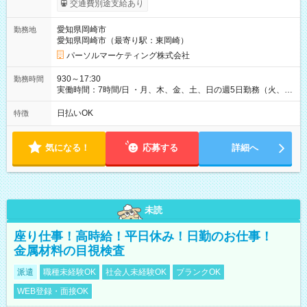
交通費別途支給あり
愛知県岡崎市
勤務地
愛知県岡崎市（最寄り駅：東岡崎）
パーソルマーケティング株式会社
930～17:30
勤務時間
実働時間：7時間/日 ・月、木、金、土、日の週5日勤務（火、水
は固定休です／夏季、年末年始等、長期休暇有り！） ・ワンシ
フト！ 残業ほぼナシ（0～5h/月）
日払いOK
特徴
気になる！
応募する
詳細へ
未読
座り仕事！高時給！平日休み！日勤のお仕事！
金属材料の目視検査
派遣
職種未経験OK
社会人未経験OK
ブランクOK
WEB登録・面接OK