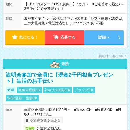
「できれば残業はしたくない」 など、ご希望を教えてください
【8月中のスタートOK！急募！】2カ月～ ■ご応募から最短2～
期間
ね。 ※Wワーク希望の方へ 今ご覧のお仕事で希望する勤務時間
3日後に就業が可能です！
と、もう1つのお仕事の勤務時間。 合計で週40時間を超える場
合は応募できません。
履歴書不要
/
40～50代活躍中
/
服装自由
/
シフト勤務
/
10名以
特徴
上の大量募集
/
電話対応なし
/
パソコンスキル不要
気になる！
応募する
詳細へ
掲載日：2026.08.05
未読
説明会参加で全員に【現金2千円相当プレゼン
ト】生活のお手伝い
派遣
職種未経験OK
社会人未経験OK
ブランクOK
WEB登録・面接OK
無資格未経験：時給1450円～ ■週払いOK ■扶養内OK ■日
給与
収1万1600円以上
交通費別途支給あり
交通費全額支給
交通費