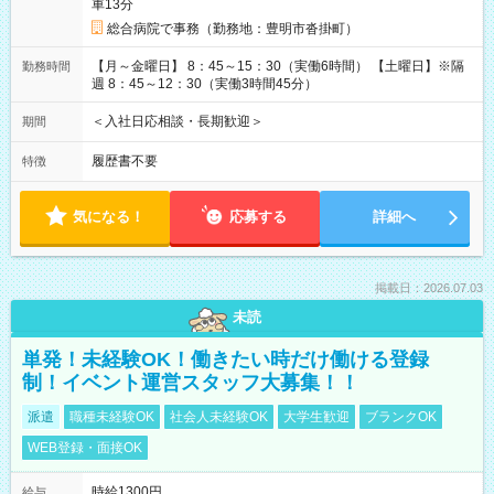
車13分
総合病院で事務（勤務地：豊明市沓掛町）
【月～金曜日】 8：45～15：30（実働6時間） 【土曜日】※隔
勤務時間
週 8：45～12：30（実働3時間45分）
＜入社日応相談・長期歓迎＞
期間
履歴書不要
特徴
気になる！
応募する
詳細へ
掲載日：2026.07.03
未読
単発！未経験OK！働きたい時だけ働ける登録
制！イベント運営スタッフ大募集！！
派遣
職種未経験OK
社会人未経験OK
大学生歓迎
ブランクOK
WEB登録・面接OK
時給1300円
給与