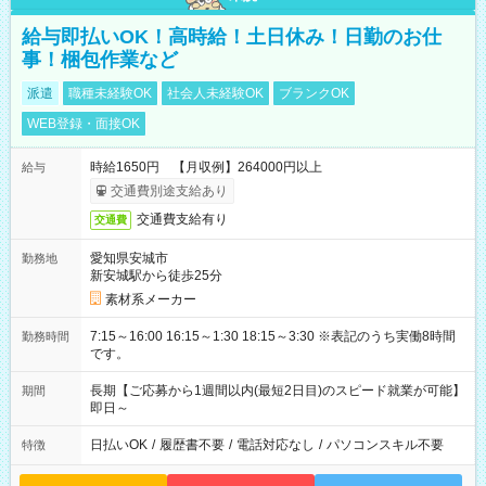
給与即払いOK！高時給！土日休み！日勤のお仕
事！梱包作業など
派遣
職種未経験OK
社会人未経験OK
ブランクOK
WEB登録・面接OK
時給1650円 【月収例】264000円以上
給与
交通費別途支給あり
交通費支給有り
交通費
愛知県安城市
勤務地
新安城駅から徒歩25分
素材系メーカー
7:15～16:00 16:15～1:30 18:15～3:30 ※表記のうち実働8時間
勤務時間
です。
長期【ご応募から1週間以内(最短2日目)のスピード就業が可能】
期間
即日～
日払いOK
/
履歴書不要
/
電話対応なし
/
パソコンスキル不要
特徴