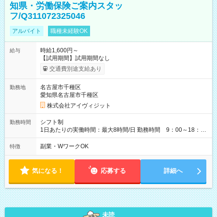
知県・労働保険ご案内スタッ
フ/Q311072325046
アルバイト
職種未経験OK
時給1,600円～
給与
【試用期間】試用期間なし
交通費別途支給あり
名古屋市千種区
勤務地
愛知県名古屋市千種区
株式会社アイヴィジット
シフト制
勤務時間
1日あたりの実働時間：最大8時間/日 勤務時間 9：00～18：
00(実働8h、休憩1h) 土日祝含む週3日～OK、シフト制 ※もちろ
ん週5日勤務もOK♪ 勤務期間：2026年8月12日～9月9日※リスト
副業・WワークOK
特徴
全件完了で業務終了
気になる！
応募する
詳細へ
未読