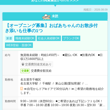
あなたの閲覧履歴からのオススメ
掲載日：2026.08.09
未読
【オープニング募集】おばあちゃんのお散歩付
き添いも仕事の1つ
派遣
職種未経験OK
社会人未経験OK
ブランクOK
WEB登録・面接OK
無資格未経験：時給1450円～ ■週払いOK ■扶養内OK ■日
給与
収1万1600円以上
交通費別途支給あり
交通費全額支給
交通費
名古屋市千種区
勤務地
名古屋大学駅
/
千種駅
/
東山公園(愛知県)駅
/
…
≪自宅からドアtoドアで30分以内！≫ご希望の勤務地を紹介
します。
9:00～18:00（休憩60分） ■ご希望があれば下記シフトもOK！
勤務時間
早番 7:00～16:00 遅番 10:00～19:00 夜勤 16:30～翌9:30 「家族
と休みを合わせたい」 「余裕を持って夕飯の準備がしたい」