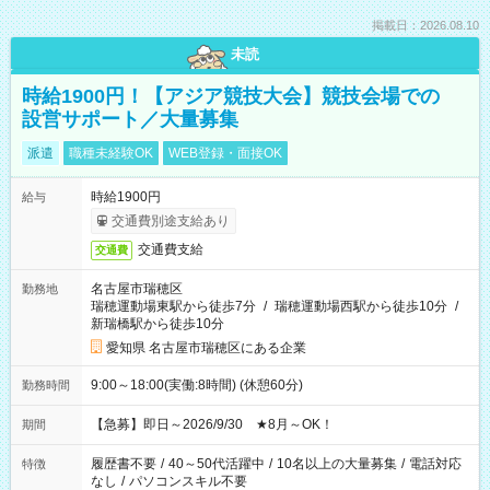
掲載日：2026.08.10
未読
時給1900円！【アジア競技大会】競技会場での
設営サポート／大量募集
派遣
職種未経験OK
WEB登録・面接OK
時給1900円
給与
交通費別途支給あり
交通費支給
交通費
名古屋市瑞穂区
勤務地
瑞穂運動場東駅から徒歩7分
/
瑞穂運動場西駅から徒歩10分
/
新瑞橋駅から徒歩10分
愛知県 名古屋市瑞穂区にある企業
9:00～18:00(実働:8時間) (休憩60分)
勤務時間
【急募】即日～2026/9/30 ★8月～OK！
期間
履歴書不要
/
40～50代活躍中
/
10名以上の大量募集
/
電話対応
特徴
なし
/
パソコンスキル不要