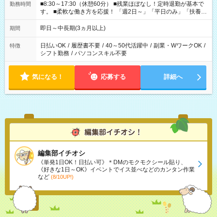
■8:30～17:30（休憩60分） ■残業ほぼなし！定時退勤が基本で
勤務時間
す。 ■柔軟な働き方を応援！ 「週2日～」「平日のみ」「扶養内
勤務」など、あなたの生活に合わせた相談が可能。 無理な連勤
もありませんので、自分のペースを大切にしながら、長く安心
即日～中長期(3ヵ月以上)
期間
して働ける環境です。 夕飯の準備や家族との時間もしっかり確
保できるため、主婦（夫）の方も無理なく続けていただけま
日払いOK
/
履歴書不要
/
40～50代活躍中
/
副業・WワークOK
/
特徴
す。
シフト勤務
/
パソコンスキル不要
気になる！
応募する
詳細へ
編集部イチオシ
《単発1日OK！日払い可》＊DMのモクモクシール貼り、
《好きな1日～OK》イベントでイス並べなどのカンタン作業
など
(8/10UP!)