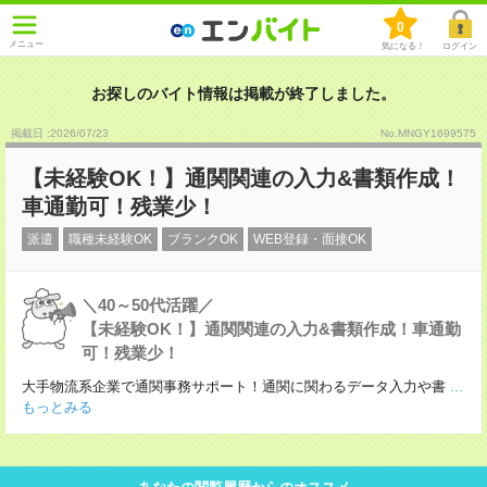
0
メニュー
気になる！
ログイン
お探しのバイト情報は掲載が終了しました。
掲載日 :2026
/
07
/
23
No.MNGY1699575
【未経験OK！】通関関連の入力&書類作成！
車通勤可！残業少！
派遣
職種未経験OK
ブランクOK
WEB登録・面接OK
＼40～50代活躍／
【未経験OK！】通関関連の入力&書類作成！車通勤
可！残業少！
大手物流系企業で通関事務サポート！通関に関わるデータ入力や書
...
もっとみる