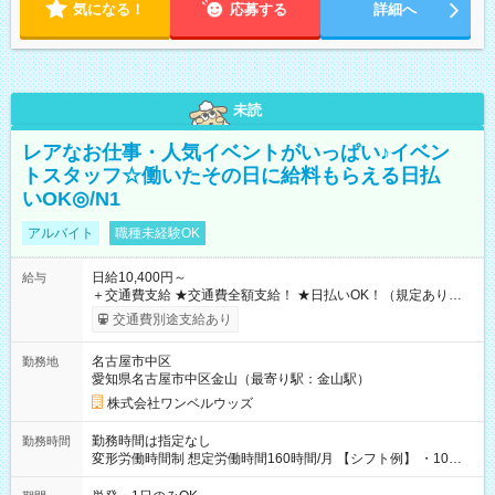
気になる！
応募する
詳細へ
未読
レアなお仕事・人気イベントがいっぱい♪イベン
トスタッフ☆働いたその日に給料もらえる日払
いOK◎/N1
アルバイト
職種未経験OK
日給10,400円～
給与
＋交通費支給 ★交通費全額支給！ ★日払いOK！（規定あり） ┗
働いたその日に現金GET♪ お仕事後はコンビニATMから 日払
交通費別途支給あり
い分を引き落とせます！ 【試用期間】試用期間なし
名古屋市中区
勤務地
愛知県名古屋市中区金山（最寄り駅：金山駅）
株式会社ワンベルウッズ
勤務時間は指定なし
勤務時間
変形労働時間制 想定労働時間160時間/月 【シフト例】 ・10：
00～20：00