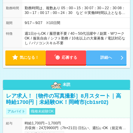
勤務時間は、複数あり 05：00～15：30 07：30～22：30 08：
勤務時間
30～17：00 17：00～24：30 など ※実働8時間以上となる勤
務もあります。 【休憩】60分+他休憩あり 交替で取得します。
安全面に配慮しこまめな休憩があります。
9/17～9/27 ※10日間
期間
週1日からOK
/
履歴書不要
/
40～50代活躍中
/
副業・Wワーク
特徴
OK
/
服装自由
/
シフト勤務
/
10名以上の大量募集
/
電話対応な
し
/
パソコンスキル不要
気になる！
応募する
詳細へ
未読
レア求人！［物件の写真撮影］8月スタート｜高
時給1700円｜未経験OK！岡崎市(cb1sr02)
アルバイト
職種未経験OK
時給1,700円～1,700円
給与
月収例：24万9900円（7h×21日) 日払い、週払いOK（規定有
り） 【試用期間】試用期間なし