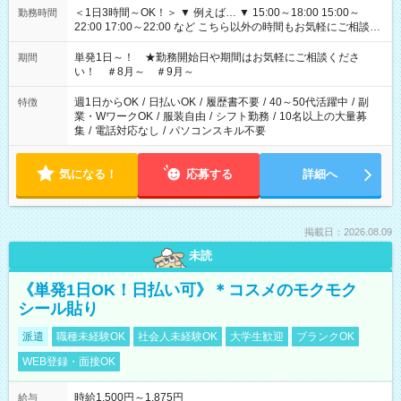
＜1日3時間～OK！＞ ▼ 例えば… ▼ 15:00～18:00 15:00～
勤務時間
22:00 17:00～22:00 など こちら以外の時間もお気軽にご相談く
ださい！
単発1日～！ ★勤務開始日や期間はお気軽にご相談くださ
期間
い！ ＃8月～ ＃9月～
週1日からOK
/
日払いOK
/
履歴書不要
/
40～50代活躍中
/
副
特徴
業・WワークOK
/
服装自由
/
シフト勤務
/
10名以上の大量募
集
/
電話対応なし
/
パソコンスキル不要
気になる！
応募する
詳細へ
掲載日：2026.08.09
未読
《単発1日OK！日払い可》＊コスメのモクモク
シール貼り
派遣
職種未経験OK
社会人未経験OK
大学生歓迎
ブランクOK
WEB登録・面接OK
時給1,500円～1,875円
給与