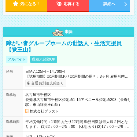
気になる！
応募する
詳細へ
未読
障がい者グループホームの世話人・生活支援員
【覚王山】
アルバイト
職種未経験OK
日給7,125円～14,700円
給与
【試用期間】試用期間あり 試用期間の長さ：3ヶ月 雇用形態、
給与は本採用時と同じです。
交通費別途支給あり
名古屋市千種区
勤務地
愛知県名古屋市千種区姫池通1-15アベニール姫池通203（最寄り
駅：東山線覚王山駅）
株式会社プラスト
平均労働時間：1週間あたり22時間 勤務日数は最大週２回とな
勤務時間
ります。 (1)22：00～翌5：00 (休憩あり) (2)17：00～翌9：
00 (休憩あり) ３６協定提出済 平均労働時間：1週間あたり22
時間 勤務日数は最大週２回となります。 (1)22：00～翌5：00