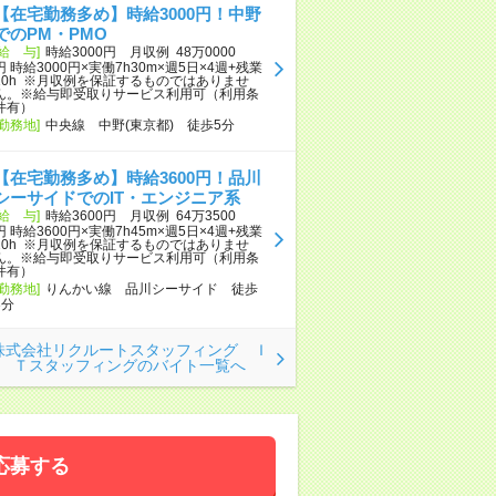
【在宅勤務多め】時給3000円！中野
でのPM・PMO
[給 与]
時給3000円 月収例 48万0000
円 時給3000円×実働7h30m×週5日×4週+残業
10h ※月収例を保証するものではありませ
ん。※給与即受取りサービス利用可（利用条
件有）
[勤務地]
中央線 中野(東京都) 徒歩5分
【在宅勤務多め】時給3600円！品川
シーサイドでのIT・エンジニア系
[給 与]
時給3600円 月収例 64万3500
円 時給3600円×実働7h45m×週5日×4週+残業
20h ※月収例を保証するものではありませ
ん。※給与即受取りサービス利用可（利用条
件有）
[勤務地]
りんかい線 品川シーサイド 徒歩
3分
株式会社リクルートスタッフィング Ｉ
Ｔスタッフィングのバイト一覧へ
応募する