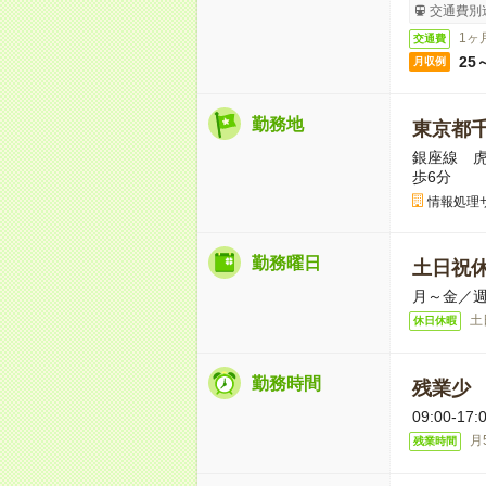
交通費別
1ヶ
交通費
25
月収例
勤務地
東京都
銀座線 虎
歩6分
情報処理
勤務曜日
土日祝
月～金／週
土
休日休暇
勤務時間
残業少
09:00-
月
残業時間