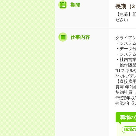
期間
長期（3
【急募】
ださい
仕事内容
クライアン
・システ
・データ
・システ
・社内営業
・他付随
*ITスキ
*ヘルプデ
【直接雇
賞与 年2回
契約社員→
#想定年収
#想定年収
職場の
職場の