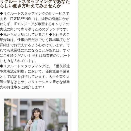
リクルートスタッフィングであなた
らしい働き方叶えてみませんか
◆リクルートスタッフィングのITサービスで
ある「IT STAFFING」は、経験の有無にかか
わらず、ITエンジニアが希望するキャリアの
実現に向けて寄り添うためのブランドです。
◆私たちが大切にしていること◆お仕事のご
紹介時は、仕事内容だけでなく職場環境など
詳細までお伝えするよう心がけています。そ
れでも就業後に気になることがあれば、すぐ
にご相談ください！ 当社は就業後のサポート
にも力を入れています。
◆リクルートスタッフィングは、「優良派遣
事業者認定制度」において、優良派遣事業者
として認定を取得しています。大手企業や人
気企業をはじめ、バリエーション豊かな就業
先のお仕事をご紹介します！