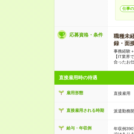
仕事の
応募資格・条件
職種未経験
録・面接
事務経験＋
【IT業界
合ったお
直接雇用時の待遇
雇用形態
直接雇用
直接雇用される時期
派遣勤務開
給与・年収例
年収例39
ではあり