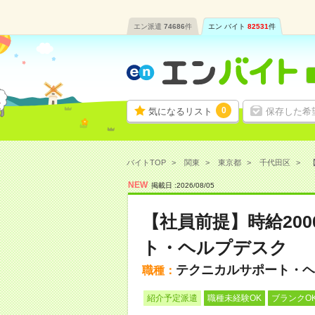
エン派遣
74686
件
エン バイト
82531
件
0
気になるリスト
保存した希
バイトTOP
関東
東京都
千代田区
【
NEW
掲載日 :
2026
/
08
/
05
【社員前提】時給20
ト・ヘルプデスク
テクニカルサポート・ヘ
職種：
紹介予定派遣
職種未経験OK
ブランクO