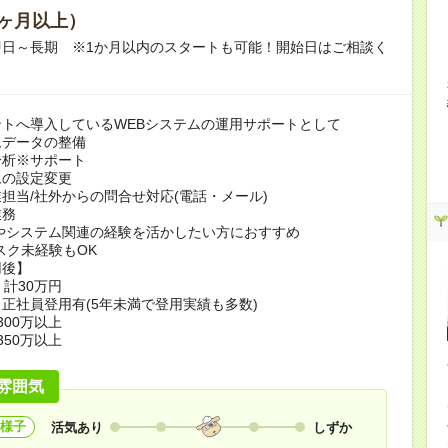
ヶ月以上）
即日～長期 ※1か月以内のスタートも可能！開始日はご相談く
トへ導入しているWEBシステムの運用サポートとして
ムデータの整備
分析※サポート
ムの設定変更
担当/社外からの問合せ対応(電話・メール)
業務
ルやシステム関連の経験を活かしたい方におすすめ
スク未経験もOK
用後】
 計30万円
正社員登用有(5年未満で登用実績も多数)
300万以上
350万以上
雰囲気
様子
活気あり
しずか