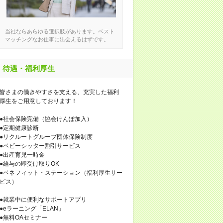
当社ならあらゆる選択肢があります。ベスト
マッチングなお仕事に出会えるはずです。
待遇・福利厚生
皆さまの働きやすさを支える、充実した福利
厚生をご用意しております！
●社会保険完備（協会けんぽ加入）
●定期健康診断
●リクルートグループ団体保険制度
●ベビーシッター割引サービス
●出産育児一時金
●給与の即受け取りOK
●ベネフィット・ステーション（福利厚生サー
ビス）
●就業中に便利なサポートアプリ
●eラーニング「ELAN」
●無料OAセミナー