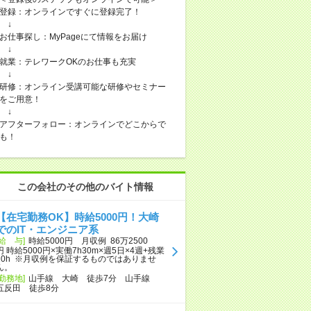
登録：オンラインですぐに登録完了！
↓
お仕事探し：MyPageにて情報をお届け
↓
就業：テレワークOKのお仕事も充実
↓
研修：オンライン受講可能な研修やセミナー
をご用意！
↓
アフターフォロー：オンラインでどこからで
も！
この会社のその他のバイト情報
【在宅勤務OK】時給5000円！大崎
でのIT・エンジニア系
[給 与]
時給5000円 月収例 86万2500
円 時給5000円×実働7h30m×週5日×4週+残業
20h ※月収例を保証するものではありませ
ん。
[勤務地]
山手線 大崎 徒歩7分 山手線
五反田 徒歩8分