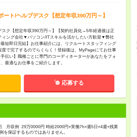
ート/ヘルプデスク【想定年収390万円～】
デスク【想定年収390万円～】【契約社員化→5年経過後は正
ティング会社▼パソコン/ITスキルを活かしたい方歓迎▼弊社
で最短即日完結】お仕事紹介には、リクルートスタッフィング
程度で完了するのでらくらく！登録後は、MyPageにてお仕事
お手伝い】職種ごとに専門のコーディネーターがあなたをフォ
て、最適なお仕事をご紹介します。
応募する
円 月収例 29万0000円 時給2000円×実働7h×週5日×4週+残業
収例を保証するものではありません。