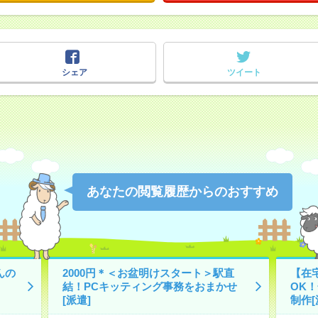
シェア
ツイート
あなたの閲覧履歴からのおすすめ
んの
2000円＊＜お盆明けスタート＞駅直
【在宅
結！PCキッティング事務をおまかせ
OK
[派遣]
制作[