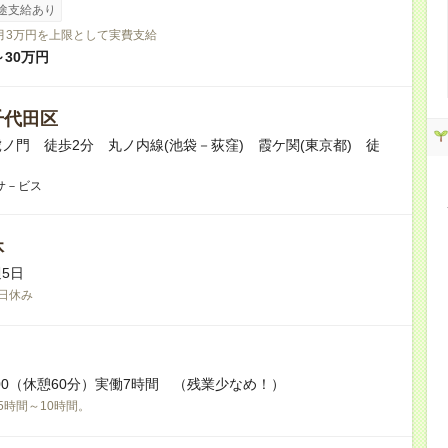
途支給あり
月3万円を上限として実費支給
～30万円
千代田区
ノ門 徒歩2分 丸ノ内線(池袋－荻窪) 霞ケ関(東京都) 徒
サ－ビス
休
5日
日休み
17:00（休憩60分）実働7時間 （残業少なめ！）
5時間～10時間。