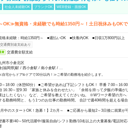
K
社会人未経験OK
ブランクOK
WEB登録・面接OK
～OK≫無資格・未経験でも時給1350円～！土日祝休みもOK
資格未経験：時給1350円～ ■週払いOK ■扶養内OK ■日収1万800円以上
交通費別途支給あり
交通費全額支給
通費
九州市小倉北区
倉(福岡県)駅
/
西小倉駅
/
南小倉駅
/
…
≪自宅からドアtoドアで30分以内！≫ご希望の勤務地を紹介します。
00～18:00（休憩60分） ■ご希望があれば下記シフトもOK！ 早番 7:00～16:00 遅
勤 16:30～翌9:30 「家族と休みを合わせたい」 「余裕を持って夕飯の準備
業はしたくない」 など、ご希望を教えてくださいね。 ※Wワーク希望の方へ
する勤務時間と、もう1つのお仕事の勤務時間。 合計で週40時間を超える場
8月中のスタートOK！急募！】2カ月～ ■ご応募から最短2～3日後に就業が
歴書不要
/
40～50代活躍中
/
服装自由
/
シフト勤務
/
10名以上の大量募集
/
電話対応
要