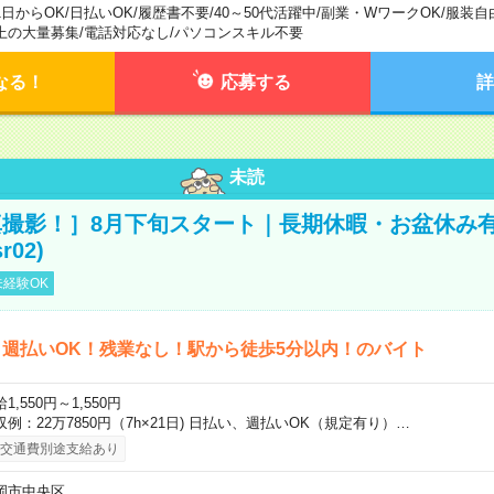
1日からOK
/
日払いOK
/
履歴書不要
/
40～50代活躍中
/
副業・WワークOK
/
服装自
上の大量募集
/
電話対応なし
/
パソコンスキル不要
なる！
応募する
詳
未読
撮影！］8月下旬スタート｜長期休暇・お盆休み
r02)
経験OK
週払いOK！残業なし！駅から徒歩5分以内！のバイト
1,550円～1,550円
収例：22万7850円（7h×21日) 日払い、週払いOK（規定有り）…
交通費別途支給あり
岡市中央区