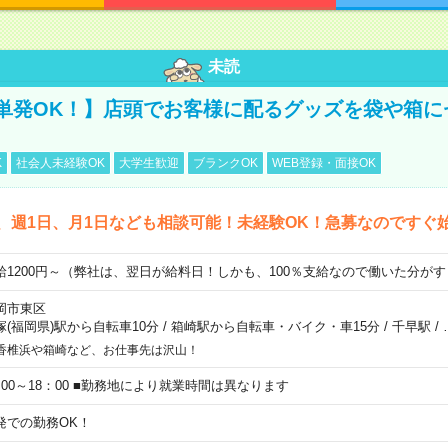
未読
単発OK！】店頭でお客様に配るグッズを袋や箱に
K
社会人未経験OK
大学生歓迎
ブランクOK
WEB登録・面接OK
、週1日、月1日なども相談可能！未経験OK！急募なのですぐ
給1200円～（弊社は、翌日が給料日！しかも、100％支給なので働いた分が
岡市東区
塚(福岡県)駅から自転車10分
/
箱崎駅から自転車・バイク・車15分
/
千早駅
/
香椎浜や箱崎など、お仕事先は沢山！
：00～18：00 ■勤務地により就業時間は異なります
発での勤務OK！