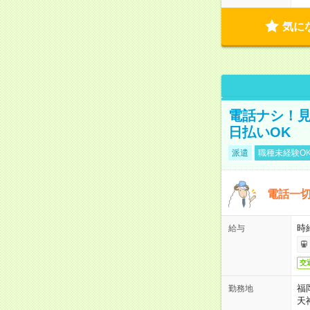
気に
電話ナシ！見
日払いOK
派遣
職種未経験O
電話一切
時
給与
交
福
勤務地
天