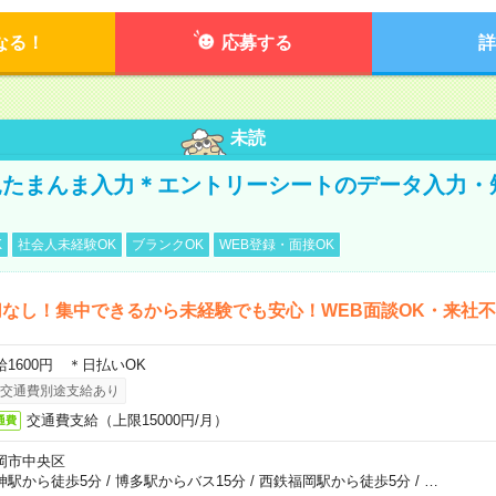
なる！
応募する
詳
未読
たまんま入力＊エントリーシートのデータ入力・
K
社会人未経験OK
ブランクOK
WEB登録・面接OK
なし！集中できるから未経験でも安心！WEB面談OK・来社
給1600円 ＊日払いOK
交通費別途支給あり
交通費支給（上限15000円/月）
通費
岡市中央区
神駅から徒歩5分
/
博多駅からバス15分
/
西鉄福岡駅から徒歩5分
/
…