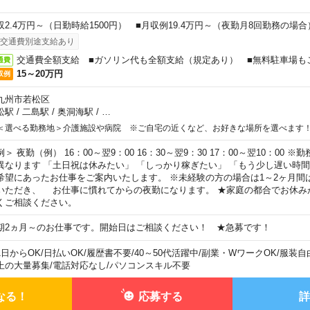
収2.4万円～（日勤時給1500円） ■月収例19.4万円～（夜勤月8回勤務の場合
交通費別途支給あり
交通費全額支給 ■ガソリン代も全額支給（規定あり） ■無料駐車場も
通費
15～20万円
収例
九州市若松区
松駅
/
二島駅
/
奥洞海駅
/
…
＜選べる勤務地＞介護施設や病院 ※ご自宅の近くなど、お好きな場所を選べます
例＞ 夜勤（例） 16：00～翌9：00 16：30～翌9：30 17：00～翌10：00
異なります 「土日祝は休みたい」 「しっかり稼ぎたい」 「もう少し遅い時
希望にあったお仕事をご案内いたします。 ※未経験の方の場合は1～2ヶ月間
いただき、 お仕事に慣れてからの夜勤になります。 ★家庭の都合でお休み
くご相談ください。
期2ヵ月～のお仕事です。開始日はご相談ください！ ★急募です！
1日からOK
/
日払いOK
/
履歴書不要
/
40～50代活躍中
/
副業・WワークOK
/
服装自
上の大量募集
/
電話対応なし
/
パソコンスキル不要
なる！
応募する
詳