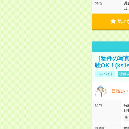
週
特徴
以
気に
［物件の写真
験OK！(ks1s
アルバイト
職種未
日払い・
時給
給与
月
福
勤務地