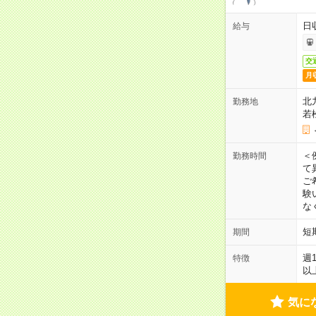
日
給与
交
月
北
勤務地
若
＜
勤務時間
て
ご
験
な
短
期間
週
特徴
以
気に