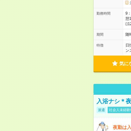
9：
勤務時間
憩1
□1
随
期間
日
特徴
ン
気に
入浴ナシ＊夜
派遣
社会人未経験
夜勤は