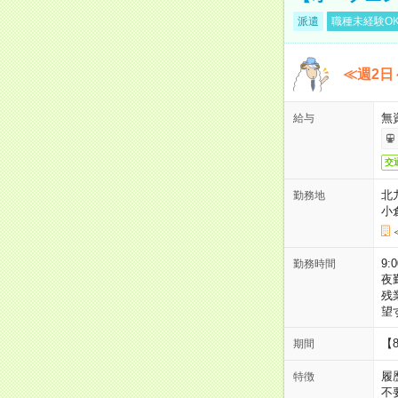
派遣
職種未経験O
≪週2日
無
給与
交
北
勤務地
小
9:
勤務時間
夜
残
望
【
期間
履
特徴
不