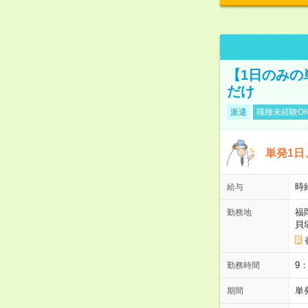
【1日のみの
だけ
派遣
職種未経験O
単発1日
時
給与
福
勤務地
貝
9
勤務時間
単
期間