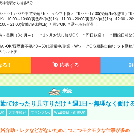
天神南駅から徒歩5分
00～21：00の中で実働7ｈ～ ＜シフト例＞ □9:00～17:00(実働7h/休憩1h) □9:0
h) □10:00～19:00(実働8h/休憩1h) □11:00～20:00(実働8h/休憩1h) □12:00～2
2:00～21:00(実働7h/休憩1h) ＊固定OK ＊選べる時間帯！
時～長期（3ヶ月～） ＊1ヶ月お試し短期OK ＊即日歓迎！ ＊開始日相談
払いOK
/
履歴書不要
/
40～50代活躍中
/
副業・WワークOK
/
服装自由
/
シフト勤務
/
スキル不要
なる！
応募する
詳
未読
勤でゆったり見守りだけ＊週1日～無理なく働け
OK
大学生歓迎
ブランクOK
WEB登録・面接OK
入浴介助・レクなどがないためこつこつモクモクな仕事が多め