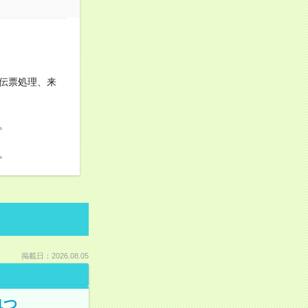
！
伝票処理、来
。
。
掲載日：2026.08.05
1つ