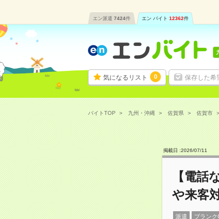
エン派遣
7424
件
エン バイト
12362
件
0
気になるリスト
保存した希
バイトTOP
九州・沖縄
佐賀県
佐賀市
掲載日 :
2026
/
07
/
11
【電話
や来客
派遣
ブランク