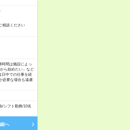
）
ご相談ください
！
 ※勤務時間は施設によっ
間から始めたい」など
は日中での仕事を経
が必要な場合も遠慮
由
/
シフト勤務
/
10名
細へ