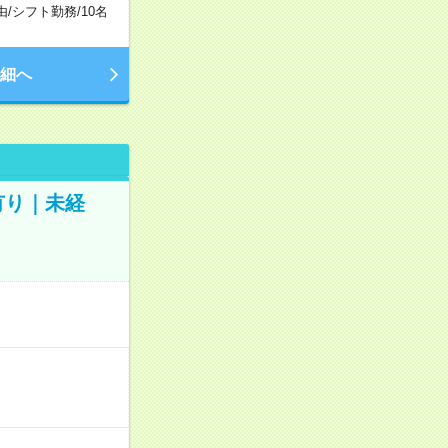
由
/
シフト勤務
/
10名
細へ
有り｜未経