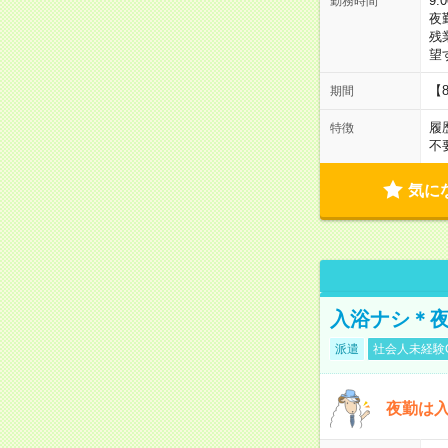
9:
勤務時間
夜
残
望
【
期間
履
特徴
不
気に
入浴ナシ＊夜
派遣
社会人未経験
夜勤は