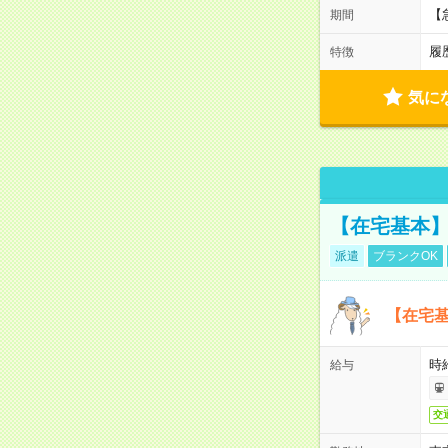
【
期間
履
特徴
気に
【在宅基本】
派遣
ブランクOK
【在宅基
時
給与
交