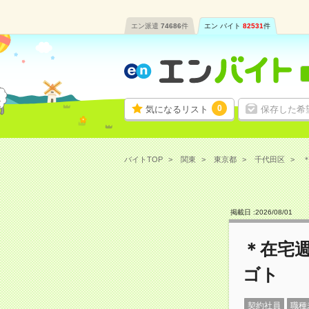
エン派遣
74686
件
エン バイト
82531
件
0
気になるリスト
保存した希
バイトTOP
関東
東京都
千代田区
＊
掲載日 :
2026
/
08
/
01
＊在宅
ゴト
契約社員
職種