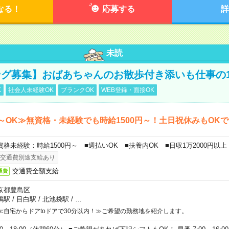
なる！
応募する
詳
未読
グ募集】おばあちゃんのお散歩付き添いも仕事の
K
社会人未経験OK
ブランクOK
WEB登録・面接OK
～OK≫無資格・未経験でも時給1500円～！土日祝休みもOK
資格未経験：時給1500円～ ■週払いOK ■扶養内OK ■日収1万2000円以上
交通費別途支給あり
交通費全額支給
通費
京都豊島区
鴨駅
/
目白駅
/
北池袋駅
/
…
≪自宅からドアtoドアで30分以内！≫ご希望の勤務地を紹介します。