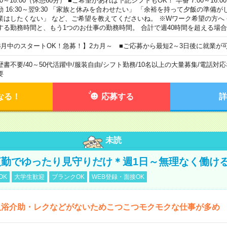
00～18:00（休憩60分） ■ご希望があれば下記シフトもOK！ 早番 7:00～16:00 遅
勤 16:30～翌9:30 「家族と休みを合わせたい」 「余裕を持って夕飯の準備
業はしたくない」 など、ご希望を教えてくださいね。 ※Wワーク希望の方へ
する勤務時間と、もう1つのお仕事の勤務時間。 合計で週40時間を超える場
8月中のスタートOK！急募！】2カ月～ ■ご応募から最短2～3日後に就業が
歴書不要
/
40～50代活躍中
/
服装自由
/
シフト勤務
/
10名以上の大量募集
/
電話対応
要
なる！
応募する
詳
未読
勤でゆったり見守りだけ＊週1日～無理なく働け
OK
大学生歓迎
ブランクOK
WEB登録・面接OK
入浴介助・レクなどがないためこつこつモクモクな仕事が多め