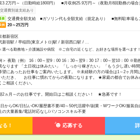
収3.2万円～（日勤時給1800円） ■月収例25.9万円～（夜勤月8回勤務の場合
交通費別途支給あり
交通費全額支給 ■ガソリン代も全額支給（規定あり） ■無料駐車場も
通費
20～25万円
収例
京都新宿区
武新宿駅
/
早稲田(東京メトロ)駅
/
新宿西口駅
/
…
＜選べる勤務地＞介護施設や病院 ※ご自宅の近くなど、お好きな場所を選べます
例＞ 夜勤（例） 16：00～翌9：00 16：30～翌9：30 17：00～翌10：00
異なります 「土日祝は休みたい」 「しっかり稼ぎたい」 「もう少し遅い時
希望にあったお仕事をご案内いたします。 ※未経験の方の場合は1～2ヶ月間
いただき、 お仕事に慣れてからの夜勤になります。 ★家庭の都合でお休み
くご相談ください。
期2ヵ月～のお仕事です。開始日はご相談ください！ ★急募です！
1日からOK
/
日払いOK
/
履歴書不要
/
40～50代活躍中
/
副業・WワークOK
/
服装自
上の大量募集
/
電話対応なし
/
パソコンスキル不要
なる！
応募する
詳