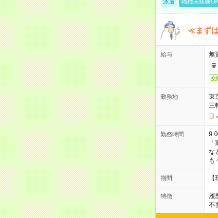
派遣
職種未経験O
≪まずは
無
給与
交
東
勤務地
三
9:
勤務時間
「
な
も
【
期間
履
特徴
不