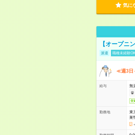
気に
【オープニン
派遣
職種未経験O
≪週3日
無
給与
交
東
勤務地
巣