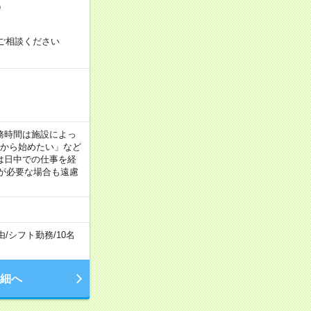
）
ご相談ください
！
 ※勤務時間は施設によっ
間から始めたい」など
は日中での仕事を経
が必要な場合も遠慮
由
/
シフト勤務
/
10名
細へ