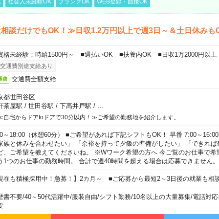
K
社会人未経験OK
ブランクOK
WEB登録・面接OK
相談だけでもOK！≫日収1.2万円以上で週3日～＆土日休みも
資格未経験：時給1500円～ ■週払いOK ■扶養内OK ■日収1万2000円以上
交通費別途支給あり
交通費全額支給
通費
京都世田谷区
軒茶屋駅
/
世田谷駅
/
下高井戸駅
/
…
≪自宅からドアtoドアで30分以内！≫ご希望の勤務地を紹介します。
00～18:00（休憩60分） ■ご希望があれば下記シフトもOK！ 早番 7:00～16:00 遅
家族と休みを合わせたい」 「余裕を持って夕飯の準備がしたい」 「できれば
ど、ご希望を教えてくださいね。 ※Wワーク希望の方へ 今ご覧のお仕事で希
う1つのお仕事の勤務時間。 合計で週40時間を超える場合は応募できません。
現在も積極採用中！急募！】2カ月～ ■ご応募から最短2～3日後の就業も相
歴書不要
/
40～50代活躍中
/
服装自由
/
シフト勤務
/
10名以上の大量募集
/
電話対応
要