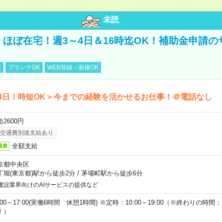
未読
円＊ほぼ在宅！週3～4日＆16時迄OK！補助金申請
K
ブランクOK
WEB登録・面接OK
4日！時短OK＞今までの経験を活かせるお仕事！＠電話なし
2600円
交通費別途支給あり
全額支給
通費
京都中央区
丁堀(東京都)駅から徒歩2分
/
茅場町駅から徒歩6分
建設業界向けのAIサービスの提供など
:00～17:00(実働6時間 休憩1時間) ※定時：10:00～19:00（※終わりの時間：1
！）