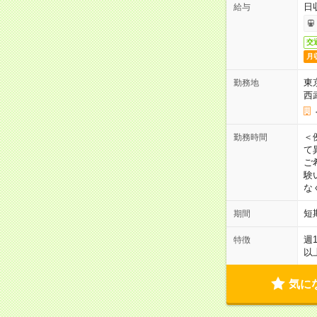
日
給与
交
月
東
勤務地
西
＜
勤務時間
て
ご
験
な
短
期間
週
特徴
以
気に