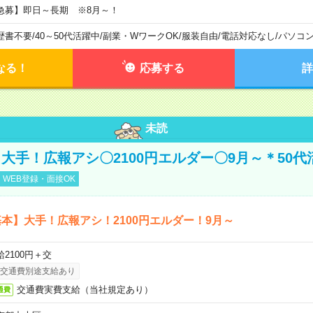
急募】即日～長期 ※8月～！
歴書不要
/
40～50代活躍中
/
副業・WワークOK
/
服装自由
/
電話対応なし
/
パソコ
なる！
応募する
詳
未読
大手！広報アシ〇2100円エルダー〇9月～＊50代
WEB登録・面接OK
本】大手！広報アシ！2100円エルダー！9月～
給2100円＋交
交通費別途支給あり
交通費実費支給（当社規定あり）
通費