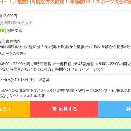
日～！／複数日可能な方大歓迎！ 未経験OK！スポーツ大会の
12,000円
交通費別途支給あり
別途支給
通費
阪市東住吉区
居(阪和線)駅から徒歩1分
/
長居(地下鉄)駅から徒歩5分
/
鶴ケ丘駅から徒歩5分
スポーツの祭典✨
本8:00～22:00の間で8時間勤務 ※一部日程で6:45開始有 ※8:00～22:00
いない時間帯がないように相方と時間を分け合うイメージです
2日(水)~10月3日(土) ※急募
1日からOK
/
履歴書不要
/
40～50代活躍中
/
副業・WワークOK
/
シフト勤務
/
10名
応なし
/
パソコンスキル不要
なる！
応募する
詳