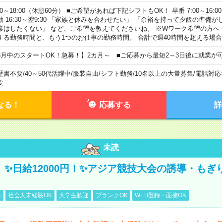
00～18:00（休憩60分） ■ご希望があれば下記シフトもOK！ 早番 7:00～16:00 遅
勤 16:30～翌9:30 「家族と休みを合わせたい」 「余裕を持って夕飯の準備
業はしたくない」 など、ご希望を教えてくださいね。 ※Wワーク希望の方へ
する勤務時間と、もう1つのお仕事の勤務時間。 合計で週40時間を超える場
8月中のスタートOK！急募！】2カ月～ ■ご応募から最短2～3日後に就業が
歴書不要
/
40～50代活躍中
/
服装自由
/
シフト勤務
/
10名以上の大量募集
/
電話対応
要
なる！
応募する
詳
未読
/3】✨日給12000円！✨アジア競技大会の誘導・も
K
社会人未経験OK
大学生歓迎
ブランクOK
WEB登録・面接OK