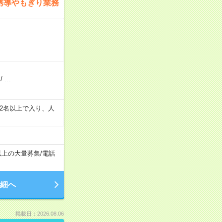
誘導やもぎり業務
/
…
の間で2名以上で入り、人
以上の大量募集
/
電話
細へ
掲載日：2026.08.06