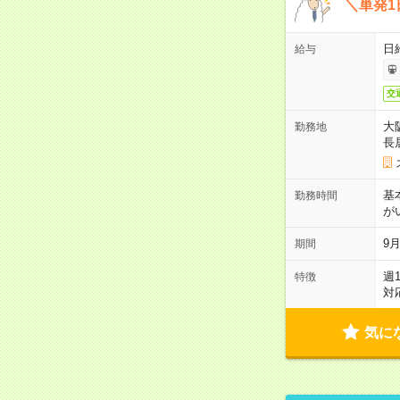
＼単発1
日給
給与
交
大
勤務地
長
基
勤務時間
が
9月
期間
週
特徴
対
気に