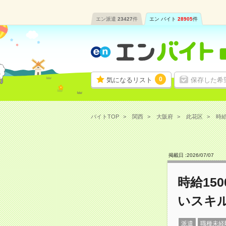
エン派遣
23427
件
エン バイト
28905
件
0
気になるリスト
保存した希
バイトTOP
関西
大阪府
此花区
時給
掲載日 :
2026
/
07
/
07
時給15
いスキ
派遣
職種未経