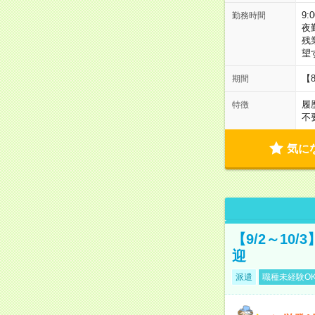
9:
勤務時間
夜
残
望
【
期間
履
特徴
不
気に
【9/2～10
迎
派遣
職種未経験O