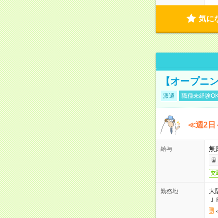
気に
【オープニン
派遣
職種未経験O
≪週2日
無
給与
交
大
勤務地
Ｊ