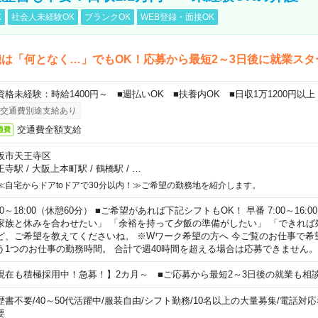
K
社会人未経験OK
ブランクOK
WEB登録・面接OK
は「何となく…」でもOK！応募から最短2～3日後に就業スタ
資格未経験：時給1400円～ ■週払いOK ■扶養内OK ■日収1万1200円以上
交通費別途支給あり
交通費全額支給
通費
阪市天王寺区
王寺駅
/
大阪上本町駅
/
鶴橋駅
/
…
≪自宅からドアtoドアで30分以内！≫ご希望の勤務地を紹介します。
00～18:00（休憩60分） ■ご希望があれば下記シフトもOK！ 早番 7:00～16:00 遅
家族と休みを合わせたい」 「余裕を持って夕飯の準備がしたい」 「できれば
ど、ご希望を教えてくださいね。 ※Wワーク希望の方へ 今ご覧のお仕事で希
う1つのお仕事の勤務時間。 合計で週40時間を超える場合は応募できません。
現在も積極採用中！急募！】2カ月～ ■ご応募から最短2～3日後の就業も相
歴書不要
/
40～50代活躍中
/
服装自由
/
シフト勤務
/
10名以上の大量募集
/
電話対応
要