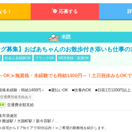
なる！
応募する
詳
未読
グ募集】おばあちゃんのお散歩付き添いも仕事の
K
社会人未経験OK
ブランクOK
WEB登録・面接OK
～OK≫無資格・未経験でも時給1400円～！土日祝休みもOK
資格未経験：時給1400円～ ■週払いOK ■扶養内OK ■日収1万1200円以上
交通費別途支給あり
交通費全額支給
通費
阪市浪速区
Ｒ難波駅
/
大国町駅
/
新今宮駅
/
…
≪自宅からドアtoドアで30分以内！≫ご希望の勤務地を紹介します。