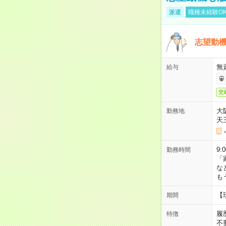
派遣
職種未経験O
志望動機
無
給与
交
大
勤務地
天
9:
勤務時間
「
な
も
【
期間
履
特徴
不