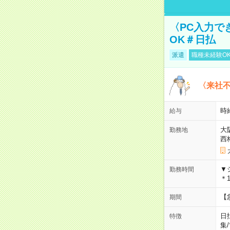
〈PC入力で
OK＃日払
派遣
職種未経験O
〈来社
時給
給与
大
勤務地
西
▼
勤務時間
＊1
【
期間
日
特徴
集
/