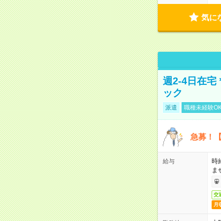
気に
週2-4日在
ック
派遣
職種未経験O
急募！【
時
給与
ま
交
月