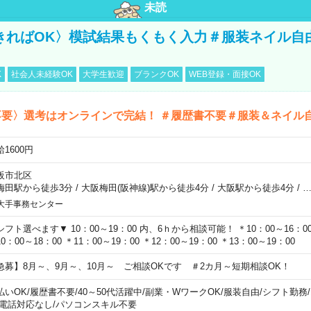
未読
きればOK〉模試結果もくもく入力＃服装ネイル自
K
社会人未経験OK
大学生歓迎
ブランクOK
WEB登録・面接OK
不要〉選考はオンラインで完結！ ＃履歴書不要＃服装＆ネイル
1600円
阪市北区
梅田駅から徒歩3分
/
大阪梅田(阪神線)駅から徒歩4分
/
大阪駅から徒歩4分
/
大手事務センター
シフト選べます▼ 10：00～19：00 内、6ｈから相談可能！ ＊10：00～16：00 
0：00～18：00 ＊11：00～19：00 ＊12：00～19：00 ＊13：00～19：00
急募】8月～、9月～、10月～ ご相談OKです ＃2カ月～短期相談OK！
払いOK
/
履歴書不要
/
40～50代活躍中
/
副業・WワークOK
/
服装自由
/
シフト勤務
/
電話対応なし
/
パソコンスキル不要