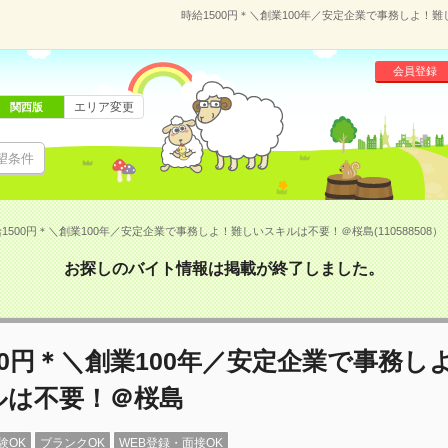
時給1500円＊＼創業100年／安定企業で事務しよ！難
会員登録
エリア変更
関西版
望条件
1500円＊＼創業100年／安定企業で事務しよ！難しいスキルは不要！＠桜島(110588508）
お探しのバイト情報は掲載が終了しました。
00円＊＼創業100年／安定企業で事務し
ルは不要！＠桜島
験OK
ブランクOK
WEB登録・面接OK