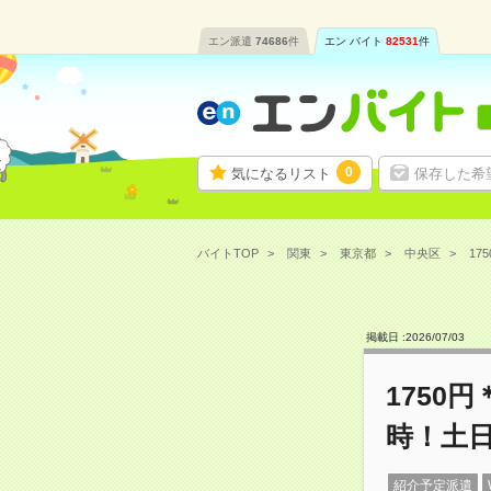
エン派遣
74686
件
エン バイト
82531
件
0
気になるリスト
保存した希
バイトTOP
関東
東京都
中央区
17
掲載日 :
2026
/
07
/
03
1750
時！土
紹介予定派遣