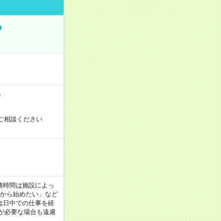
る
）
ご相談ください
！
 ※勤務時間は施設によっ
間から始めたい」など
は日中での仕事を経
が必要な場合も遠慮