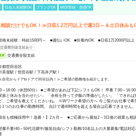
K
社会人未経験OK
ブランクOK
WEB登録・面接OK
相談だけでもOK！≫日収1.2万円以上で週3日～＆土日休みも
資格未経験：時給1500円～ ■週払いOK ■扶養内OK ■日収1万2000円以上
交通費別途支給あり
交通費全額支給
通費
京都世田谷区
軒茶屋駅
/
世田谷駅
/
下高井戸駅
/
…
≪自宅からドアtoドアで30分以内！≫ご希望の勤務地を紹介します。
00～18:00（休憩60分） ■ご希望があれば下記シフトもOK！ 早番 7:00～16:00 遅
家族と休みを合わせたい」 「余裕を持って夕飯の準備がしたい」 「できれば
ど、ご希望を教えてくださいね。 ※Wワーク希望の方へ 今ご覧のお仕事で希
う1つのお仕事の勤務時間。 合計で週40時間を超える場合は応募できません。
現在も積極採用中！急募！】2カ月～ ■ご応募から最短2～3日後の就業も相
歴書不要
/
40～50代活躍中
/
服装自由
/
シフト勤務
/
10名以上の大量募集
/
電話対応
要