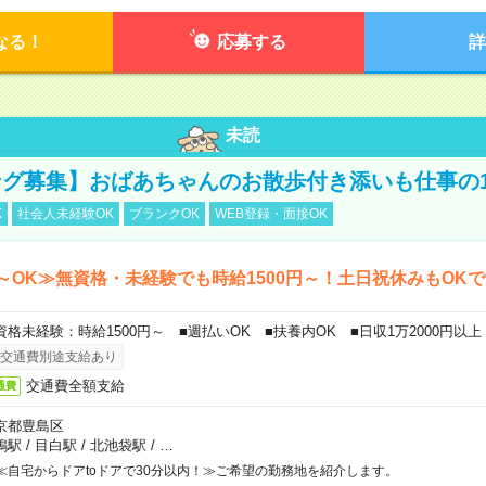
なる！
応募する
詳
未読
グ募集】おばあちゃんのお散歩付き添いも仕事の
K
社会人未経験OK
ブランクOK
WEB登録・面接OK
～OK≫無資格・未経験でも時給1500円～！土日祝休みもOK
資格未経験：時給1500円～ ■週払いOK ■扶養内OK ■日収1万2000円以上
交通費別途支給あり
交通費全額支給
通費
京都豊島区
鴨駅
/
目白駅
/
北池袋駅
/
…
≪自宅からドアtoドアで30分以内！≫ご希望の勤務地を紹介します。