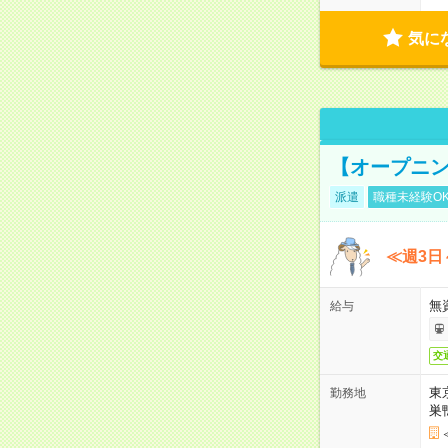
気に
【オープニン
派遣
職種未経験O
≪週3日
無
給与
交
東
勤務地
巣