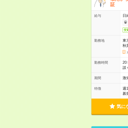
証
日
給与
交
東
勤務地
秋
2
勤務時間
談
激
期間
週
特徴
募
気に