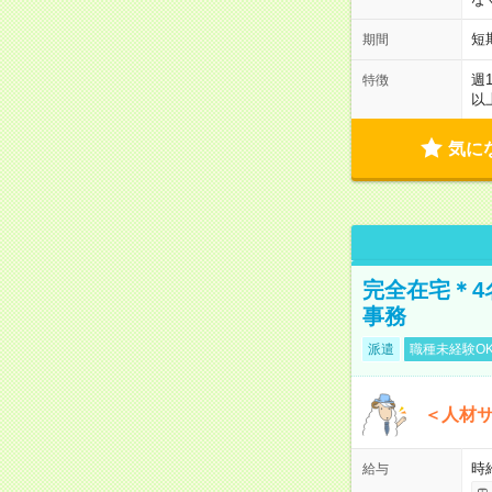
短
期間
週
特徴
以
気に
完全在宅＊4
事務
派遣
職種未経験O
＜人材
時
給与