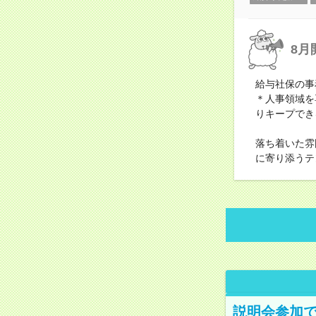
8月
給与社保の事
＊人事領域を
りキープでき
落ち着いた雰
に寄り添うテ
説明会参加で