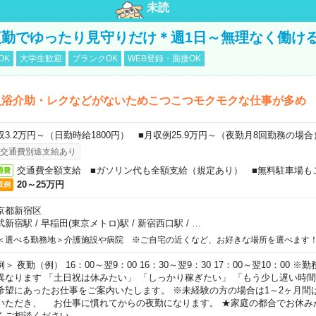
未読
勤でゆったり見守りだけ＊週1日～無理なく働け
OK
大学生歓迎
ブランクOK
WEB登録・面接OK
入浴介助・レクなどがないためこつこつモクモクな仕事が多め
収3.2万円～（日勤時給1800円） ■月収例25.9万円～（夜勤月8回勤務の場合
交通費別途支給あり
交通費全額支給 ■ガソリン代も全額支給（規定あり） ■無料駐車場も
通費
20～25万円
収例
京都新宿区
武新宿駅
/
早稲田(東京メトロ)駅
/
新宿西口駅
/
…
＜選べる勤務地＞介護施設や病院 ※ご自宅の近くなど、お好きな場所を選べます
例＞ 夜勤（例） 16：00～翌9：00 16：30～翌9：30 17：00～翌10：00
異なります 「土日祝は休みたい」 「しっかり稼ぎたい」 「もう少し遅い時
希望にあったお仕事をご案内いたします。 ※未経験の方の場合は1～2ヶ月間
いただき、 お仕事に慣れてからの夜勤になります。 ★家庭の都合でお休み
くご相談ください。