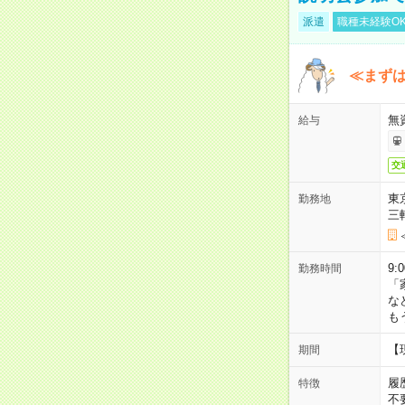
派遣
職種未経験O
≪まずは
無
給与
交
東
勤務地
三
9:
勤務時間
「
な
も
【
期間
履
特徴
不