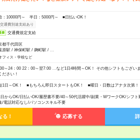
給：10000円～ 半日：5000円～ ■日払いOK！
交通費別途支給あり
交通費規定支給
通費
京都千代田区
葉原駅
/
神保町駅
/
麹町駅
/
…
オフィス・学校など
0:00～24：00 22：00～翌7:00 …など1日4時間～OK！ その他シフトもござ
ください！
短1日～OK！ ■もちろん即日スタートもOK！ ■曜日・日数はアナタ次第！
1日からOK
/
日払いOK
/
履歴書不要
/
40～50代活躍中
/
副業・WワークOK
/
シフト
集
/
電話対応なし
/
パソコンスキル不要
なる！
応募する
詳