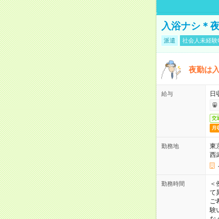
入浴ナシ＊夜
派遣
社会人未経験
夜勤は
日
給与
交
月
東
勤務地
西
＜
勤務時間
て
ご
験
な