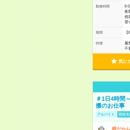
9:
勤務時間
夜
残
望
【
期間
履
特徴
不
気に
＃1日4時間
搬のお仕事
アルバイト
職種未
暇だか