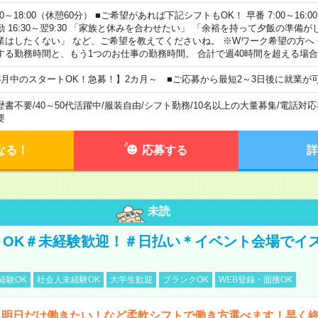
00～18:00（休憩60分） ■ご希望があれば下記シフトもOK！ 早番 7:00～16:00 遅
勤 16:30～翌9:30 「家族と休みを合わせたい」 「余裕を持って夕飯の準備
業はしたくない」 など、ご希望を教えてくださいね。 ※Wワーク希望の方へ
する勤務時間と、もう1つのお仕事の勤務時間。 合計で週40時間を超える場
8月中のスタートOK！急募！】2カ月～ ■ご応募から最短2～3日後に就業が
歴書不要
/
40～50代活躍中
/
服装自由
/
シフト勤務
/
10名以上の大量募集
/
電話対応
要
なる！
応募する
詳
未読
～OK＃未経験歓迎！＃日払い＊イベント会場でイ
経験OK
社会人未経験OK
大学生歓迎
ブランクOK
WEB登録・面接OK
ら明日だけ働きたい！など柔軟シフトで働き方選べます！早く