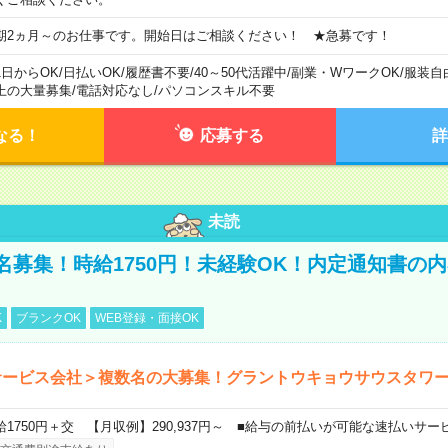
期2ヵ月～のお仕事です。開始日はご相談ください！ ★急募です！
1日からOK
/
日払いOK
/
履歴書不要
/
40～50代活躍中
/
副業・WワークOK
/
服装自
上の大量募集
/
電話対応なし
/
パソコンスキル不要
なる！
応募する
詳
未読
名募集！時給1750円！未経験OK！内定通知書の
K
ブランクOK
WEB登録・面接OK
サービス会社＞複数名の大募集！グラントウキョウサウスタワ
給1750円＋交 【月収例】290,937円～ ■給与の前払いが可能な速払いサー