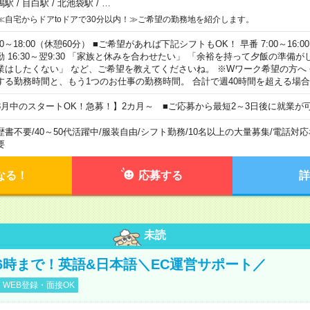
鴨駅
/
目白駅
/
北池袋駅
/
…
≪自宅からドアtoドアで30分以内！≫ご希望の勤務地を紹介します。
00～18:00（休憩60分） ■ご希望があれば下記シフトもOK！ 早番 7:00～16:00 遅
勤 16:30～翌9:30 「家族と休みを合わせたい」 「余裕を持って夕飯の準備
業はしたくない」 など、ご希望を教えてくださいね。 ※Wワーク希望の方へ
する勤務時間と、もう1つのお仕事の勤務時間。 合計で週40時間を超える場
8月中のスタートOK！急募！】2カ月～ ■ご応募から最短2～3日後に就業が
歴書不要
/
40～50代活躍中
/
服装自由
/
シフト勤務
/
10名以上の大量募集
/
電話対応
要
なる！
応募する
詳
未読
6時まで！英語&日本語＼EC運営サポート／
WEB登録・面接OK