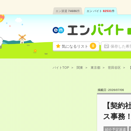
エン派遣
74686
件
エン バイト
82531
件
0
気になるリスト
保存した希
バイトTOP
関東
東京都
世田谷区
掲載日 :
2026
/
07
/
06
【契約
ス事務！
紹介予定派遣