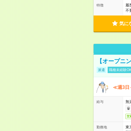
履
特徴
不
気に
【オープニン
派遣
職種未経験O
≪週3日
無
給与
交
東
勤務地