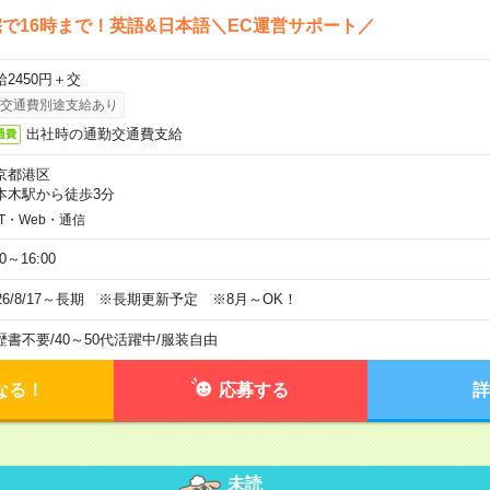
で16時まで！英語&日本語＼EC運営サポート／
給2450円＋交
交通費別途支給あり
出社時の通勤交通費支給
通費
京都港区
本木駅から徒歩3分
IT・Web・通信
00～16:00
026/8/17～長期 ※長期更新予定 ※8月～OK！
歴書不要
/
40～50代活躍中
/
服装自由
なる！
応募する
詳
未読