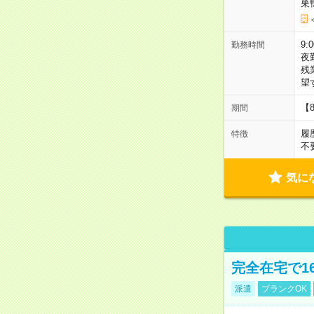
巣
9:
勤務時間
夜
残
望
【
期間
履
特徴
不
気に
完全在宅で1
派遣
ブランクOK