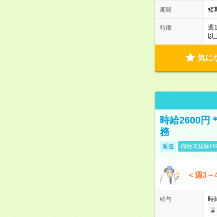
短
期間
週
特徴
以
気に
時給2600
務
派遣
職種未経験O
＜週3～
時給
給与