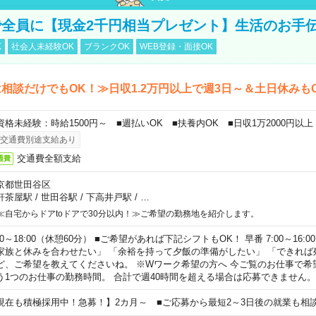
全員に【現金2千円相当プレゼント】生活のお手
K
社会人未経験OK
ブランクOK
WEB登録・面接OK
相談だけでもOK！≫日収1.2万円以上で週3日～＆土日休みも
資格未経験：時給1500円～ ■週払いOK ■扶養内OK ■日収1万2000円以上
交通費別途支給あり
交通費全額支給
通費
京都世田谷区
軒茶屋駅
/
世田谷駅
/
下高井戸駅
/
…
≪自宅からドアtoドアで30分以内！≫ご希望の勤務地を紹介します。
00～18:00（休憩60分） ■ご希望があれば下記シフトもOK！ 早番 7:00～16:00 遅
家族と休みを合わせたい」 「余裕を持って夕飯の準備がしたい」 「できれば
ど、ご希望を教えてくださいね。 ※Wワーク希望の方へ 今ご覧のお仕事で希
う1つのお仕事の勤務時間。 合計で週40時間を超える場合は応募できません。
現在も積極採用中！急募！】2カ月～ ■ご応募から最短2～3日後の就業も相