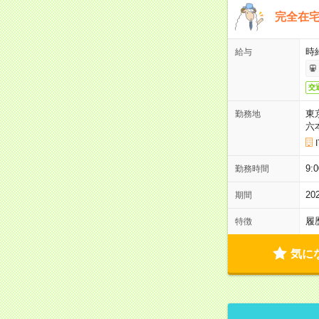
完全在宅
時
給与
交
東
勤務地
六
9:
勤務時間
2
期間
履
特徴
気に