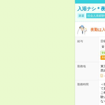
入浴ナシ＊夜
派遣
社会人未経験
夜勤は
日
給与
交
月
東
勤務地
西
＜
勤務時間
て
ご
験
な