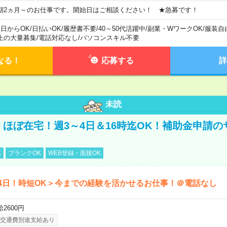
期2ヵ月～のお仕事です。開始日はご相談ください！ ★急募です！
1日からOK
/
日払いOK
/
履歴書不要
/
40～50代活躍中
/
副業・WワークOK
/
服装自
上の大量募集
/
電話対応なし
/
パソコンスキル不要
なる！
応募する
詳
未読
円＊ほぼ在宅！週3～4日＆16時迄OK！補助金申請
K
ブランクOK
WEB登録・面接OK
4日！時短OK＞今までの経験を活かせるお仕事！＠電話なし
2600円
交通費別途支給あり