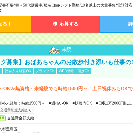
歴書不要
/
40～50代活躍中
/
服装自由
/
シフト勤務
/
10名以上の大量募集
/
電話対応
要
なる！
応募する
詳
未読
グ募集】おばあちゃんのお散歩付き添いも仕事の
K
社会人未経験OK
ブランクOK
WEB登録・面接OK
～OK≫無資格・未経験でも時給1500円～！土日祝休みもOK
資格未経験：時給1500円～ ■週払いOK ■扶養内OK ■日収1万2000円以上
交通費別途支給あり
交通費全額支給
通費
京都豊島区