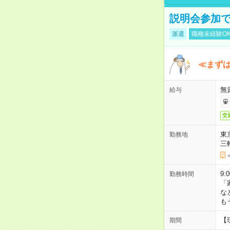
説明会参加で
派遣
職種未経験O
≪まずは
無
給与
交
東
勤務地
三
9:
勤務時間
「
な
も
【
期間