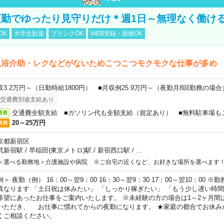
勤でゆったり見守りだけ＊週1日～無理なく働け
OK
大学生歓迎
ブランクOK
WEB登録・面接OK
入浴介助・レクなどがないためこつこつモクモクな仕事が多め
収3.2万円～（日勤時給1800円） ■月収例25.9万円～（夜勤月8回勤務の場合
交通費別途支給あり
交通費全額支給 ■ガソリン代も全額支給（規定あり） ■無料駐車場も
通費
20～25万円
収例
京都新宿区
武新宿駅
/
早稲田(東京メトロ)駅
/
新宿西口駅
/
…
＜選べる勤務地＞介護施設や病院 ※ご自宅の近くなど、お好きな場所を選べます
例＞ 夜勤（例） 16：00～翌9：00 16：30～翌9：30 17：00～翌10：00
異なります 「土日祝は休みたい」 「しっかり稼ぎたい」 「もう少し遅い時
希望にあったお仕事をご案内いたします。 ※未経験の方の場合は1～2ヶ月間
いただき、 お仕事に慣れてからの夜勤になります。 ★家庭の都合でお休み
くご相談ください。