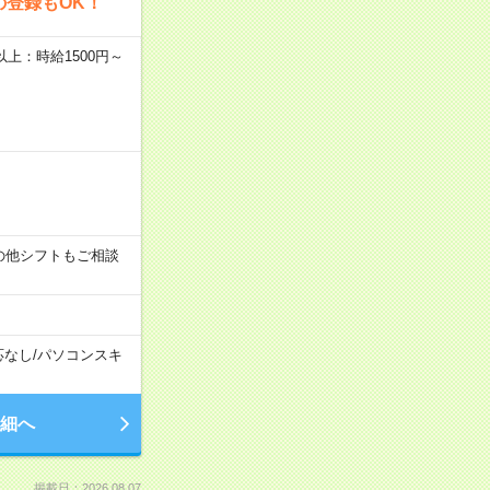
の登録もOK！
者以上：時給1500円～
す！その他シフトもご相談
応なし
/
パソコンスキ
細へ
掲載日：2026.08.07