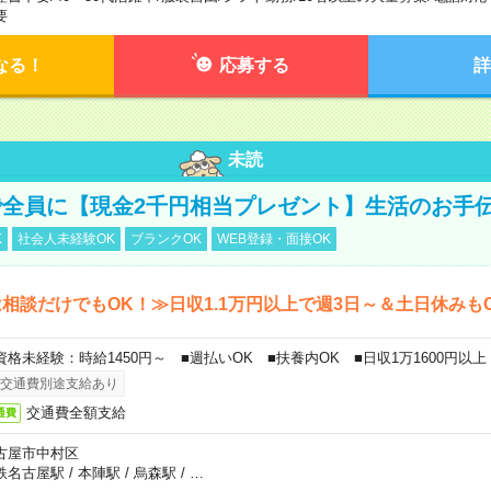
要
なる！
応募する
詳
未読
全員に【現金2千円相当プレゼント】生活のお手
K
社会人未経験OK
ブランクOK
WEB登録・面接OK
相談だけでもOK！≫日収1.1万円以上で週3日～＆土日休みも
資格未経験：時給1450円～ ■週払いOK ■扶養内OK ■日収1万1600円以上
交通費別途支給あり
交通費全額支給
通費
古屋市中村区
鉄名古屋駅
/
本陣駅
/
烏森駅
/
…