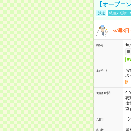
【オープニン
派遣
職種未経験O
≪週3日
無
給与
交
名
勤務地
名
9:
勤務時間
夜
残
望
【
期間
履
特徴