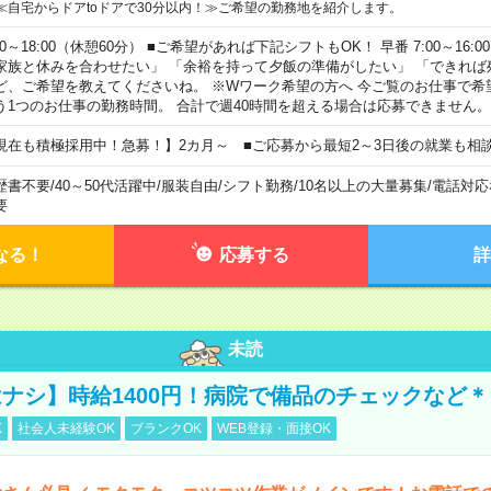
≪自宅からドアtoドアで30分以内！≫ご希望の勤務地を紹介します。
00～18:00（休憩60分） ■ご希望があれば下記シフトもOK！ 早番 7:00～16:00 遅
家族と休みを合わせたい」 「余裕を持って夕飯の準備がしたい」 「できれば
ど、ご希望を教えてくださいね。 ※Wワーク希望の方へ 今ご覧のお仕事で希
う1つのお仕事の勤務時間。 合計で週40時間を超える場合は応募できません。
現在も積極採用中！急募！】2カ月～ ■ご応募から最短2～3日後の就業も相
歴書不要
/
40～50代活躍中
/
服装自由
/
シフト勤務
/
10名以上の大量募集
/
電話対応
要
なる！
応募する
詳
未読
ナシ】時給1400円！病院で備品のチェックなど＊
K
社会人未経験OK
ブランクOK
WEB登録・面接OK