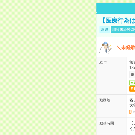
【医療行為は
派遣
職種未経験O
＼未経験
無
給与
18
交
月
名
勤務地
大
【シ
勤務時間
く