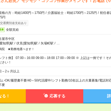
さん必見／ モクモク・コツコツ作業がメインです！お電話で
資格の方：時給1400円～1750円 / 介護福祉士：時給1700円～2125円 / 初任
75円
交通費別途支給あり
全額支給
通費
古屋市中区
(愛知県)駅
/
伏見(愛知県)駅
/
矢場町駅
/
…
病院 ★勤務地選べます！
フト例】 07:00～16:00 09:00～18:00 17:00～09:00 ※ 上記は一例で
ださい！
日～2ヶ月以上
払いOK
/
履歴書不要
/
40～50代活躍中
/
シフト勤務
/
10名以上の大量募集
/
電話対
不要
なる！
応募する
詳