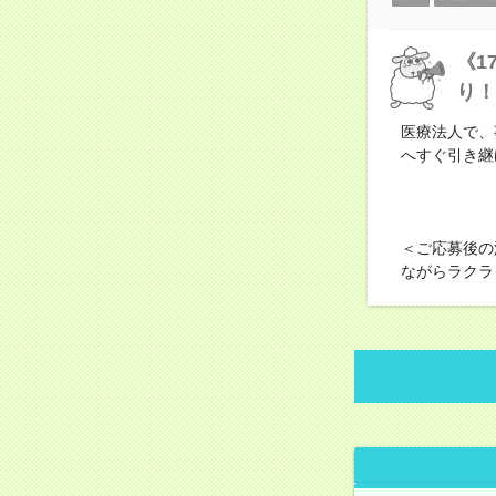
《1
り！
医療法人で、
へすぐ引き継
＜ご応募後の
ながらラクラ