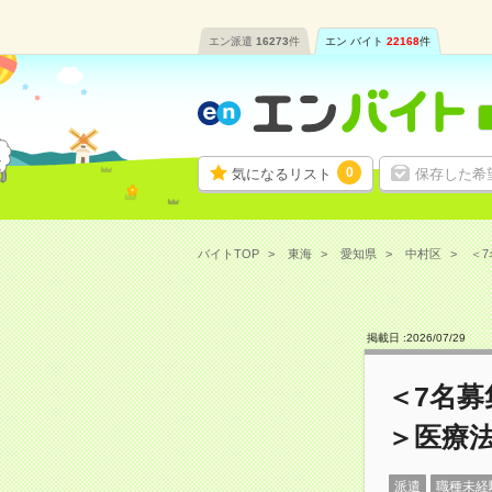
エン派遣
16273
件
エン バイト
22168
件
0
気になるリスト
保存した希
バイトTOP
東海
愛知県
中村区
＜7
掲載日 :
2026
/
07
/
29
＜7名
＞医療
派遣
職種未経