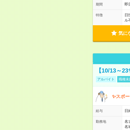
即
期間
日
特徴
ル
気に
【10/13～
アルバイト
職種未
✨スポー
日
給与
名
勤務地
名