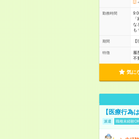
9:
勤務時間
「
な
も
【
期間
履
特徴
不
気に
【医療行為は
派遣
職種未経験O