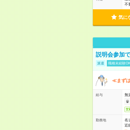
不
気に
説明会参加で
派遣
職種未経験O
≪まずは
無
給与
交
名
勤務地
近