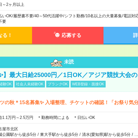
日～2ヶ月以上
払いOK
/
履歴書不要
/
40～50代活躍中
/
シフト勤務
/
10名以上の大量募集
/
電話対
不要
なる！
応募する
詳
未読
23✨】最大日給25000円／1日OK／アジア競技大会
経験OK
社会人未経験OK
ブランクOK
WEB登録・面接OK
ツの秋＊15名募集✨ 入場整理、チケットの確認！「お祭り気
給1.1万円～2.5万円 ＊勤務時間による ＊日払いOK
古屋市北区
城公園駅から徒歩5分
/
東大手駅から徒歩5分
/
清水(愛知県)駅から徒歩5分
/