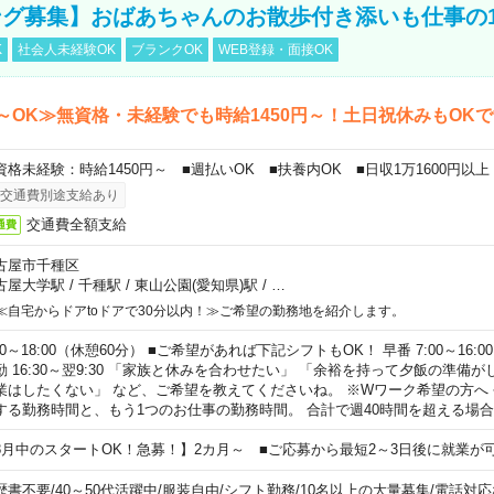
グ募集】おばあちゃんのお散歩付き添いも仕事の
K
社会人未経験OK
ブランクOK
WEB登録・面接OK
～OK≫無資格・未経験でも時給1450円～！土日祝休みもOK
資格未経験：時給1450円～ ■週払いOK ■扶養内OK ■日収1万1600円以上
交通費別途支給あり
交通費全額支給
通費
古屋市千種区
古屋大学駅
/
千種駅
/
東山公園(愛知県)駅
/
…
≪自宅からドアtoドアで30分以内！≫ご希望の勤務地を紹介します。
00～18:00（休憩60分） ■ご希望があれば下記シフトもOK！ 早番 7:00～16:00 遅
勤 16:30～翌9:30 「家族と休みを合わせたい」 「余裕を持って夕飯の準備
業はしたくない」 など、ご希望を教えてくださいね。 ※Wワーク希望の方へ
する勤務時間と、もう1つのお仕事の勤務時間。 合計で週40時間を超える場
8月中のスタートOK！急募！】2カ月～ ■ご応募から最短2～3日後に就業が
歴書不要
/
40～50代活躍中
/
服装自由
/
シフト勤務
/
10名以上の大量募集
/
電話対応