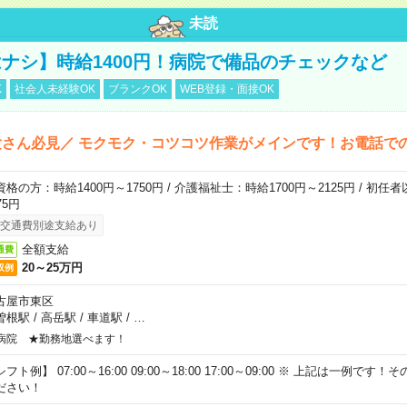
未読
ナシ】時給1400円！病院で備品のチェックなど
K
社会人未経験OK
ブランクOK
WEB登録・面接OK
さん必見／ モクモク・コツコツ作業がメインです！お電話で
資格の方：時給1400円～1750円 / 介護福祉士：時給1700円～2125円 / 初任
75円
交通費別途支給あり
全額支給
通費
20～25万円
収例
古屋市東区
曽根駅
/
高岳駅
/
車道駅
/
…
病院 ★勤務地選べます！
フト例】 07:00～16:00 09:00～18:00 17:00～09:00 ※ 上記は一例で
ださい！