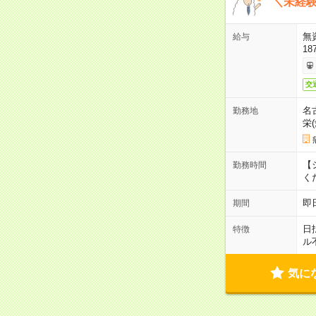
＼未経験
無
給与
18
交
名
勤務地
栄
【シ
勤務時間
く
即
期間
日
特徴
ル
気に