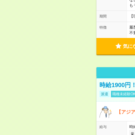
も
【
期間
履
特徴
不
気に
時給1900
派遣
職種未経験O
【アジ
時給
給与