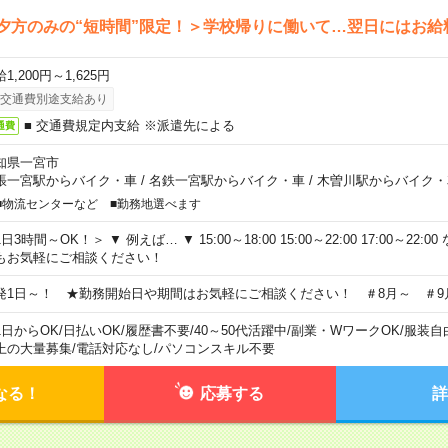
夕方のみの“短時間”限定！＞学校帰りに働いて…翌日にはお給
1,200円～1,625円
交通費別途支給あり
■ 交通費規定内支給 ※派遣先による
通費
知県一宮市
張一宮駅からバイク・車
/
名鉄一宮駅からバイク・車
/
木曽川駅からバイク・
■物流センターなど ■勤務地選べます
日3時間～OK！＞ ▼ 例えば… ▼ 15:00～18:00 15:00～22:00 17:00～22
もお気軽にご相談ください！
発1日～！ ★勤務開始日や期間はお気軽にご相談ください！ ＃8月～ ＃9
1日からOK
/
日払いOK
/
履歴書不要
/
40～50代活躍中
/
副業・WワークOK
/
服装自
上の大量募集
/
電話対応なし
/
パソコンスキル不要
なる！
応募する
詳