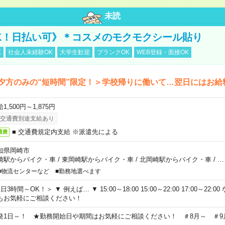
未読
K！日払い可》＊コスメのモクモクシール貼り
K
社会人未経験OK
大学生歓迎
ブランクOK
WEB登録・面接OK
夕方のみの“短時間”限定！＞学校帰りに働いて…翌日にはお給
1,500円～1,875円
交通費別途支給あり
■ 交通費規定内支給 ※派遣先による
通費
知県岡崎市
崎駅からバイク・車
/
東岡崎駅からバイク・車
/
北岡崎駅からバイク・車
/
…
■物流センターなど ■勤務地選べます
日3時間～OK！＞ ▼ 例えば… ▼ 15:00～18:00 15:00～22:00 17:00～22
もお気軽にご相談ください！
発1日～！ ★勤務開始日や期間はお気軽にご相談ください！ ＃8月～ ＃9