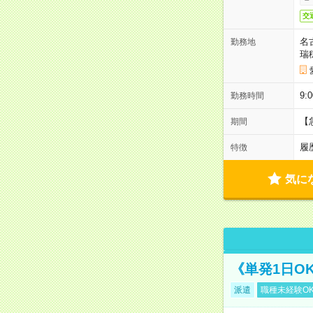
交
名
勤務地
瑞
9:
勤務時間
【
期間
履
特徴
気に
《単発1日O
派遣
職種未経験O