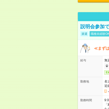
説明会参加で
派遣
職種未経験O
≪まずは
無
給与
交
名
勤務地
近
9:
勤務時間
「
な