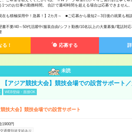
う1つのお仕事の勤務時間。 合計で週40時間を超える場合は応募できません。
現在も積極採用中！急募！】2カ月～ ■ご応募から最短2～3日後の就業も相
歴書不要
/
40～50代活躍中
/
服装自由
/
シフト勤務
/
10名以上の大量募集
/
電話対応
要
なる！
応募する
詳
未読
円！【アジア競技大会】競技会場での設営サポート
K
WEB登録・面接OK
ア競技大会】競技会場での設営サポート
1900円
交通費別途支給あり