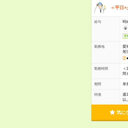
＜平日×
時給
給与
交
愛
勤務地
尾
＜1
勤務時間
間
単
期間
週
特徴
以
気に