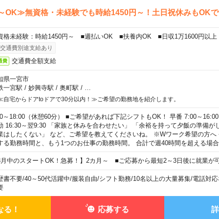
～OK≫無資格・未経験でも時給1450円～！土日祝休みもOK
資格未経験：時給1450円～ ■週払いOK ■扶養内OK ■日収1万1600円以上
交通費別途支給あり
交通費全額支給
通費
知県一宮市
鉄一宮駅
/
妙興寺駅
/
奥町駅
/
…
≪自宅からドアtoドアで30分以内！≫ご希望の勤務地を紹介します。
00～18:00（休憩60分） ■ご希望があれば下記シフトもOK！ 早番 7:00～16:00 遅
勤 16:30～翌9:30 「家族と休みを合わせたい」 「余裕を持って夕飯の準備
業はしたくない」 など、ご希望を教えてくださいね。 ※Wワーク希望の方へ
する勤務時間と、もう1つのお仕事の勤務時間。 合計で週40時間を超える場
8月中のスタートOK！急募！】2カ月～ ■ご応募から最短2～3日後に就業が
歴書不要
/
40～50代活躍中
/
服装自由
/
シフト勤務
/
10名以上の大量募集
/
電話対応
要
なる！
応募する
詳