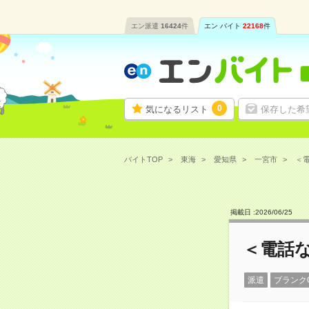
エン派遣
16424
件
エン バイト
22168
件
0
気になるリスト
保存した希
バイトTOP
東海
愛知県
一宮市
＜電
掲載日 :
2026
/
06
/
25
＜電話
派遣
ブランク