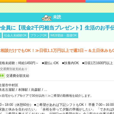
未読
全員に【現金2千円相当プレゼント】生活のお手
K
社会人未経験OK
ブランクOK
WEB登録・面接OK
相談だけでもOK！≫日収1.1万円以上で週3日～＆土日休みも
資格未経験：時給1450円～ ■週払いOK ■扶養内OK ■日収1万1600円以上
交通費別途支給あり
交通費全額支給
通費
古屋市中村区
鉄名古屋駅
/
本陣駅
/
烏森駅
/
…
≪自宅からドアtoドアで30分以内！≫ご希望の勤務地を紹介します。
00～18:00（休憩60分） ■ご希望があれば下記シフトもOK！ 早番 7:00～16:00 遅
家族と休みを合わせたい」 「余裕を持って夕飯の準備がしたい」 「できれば
ど、ご希望を教えてくださいね。 ※Wワーク希望の方へ 今ご覧のお仕事で希