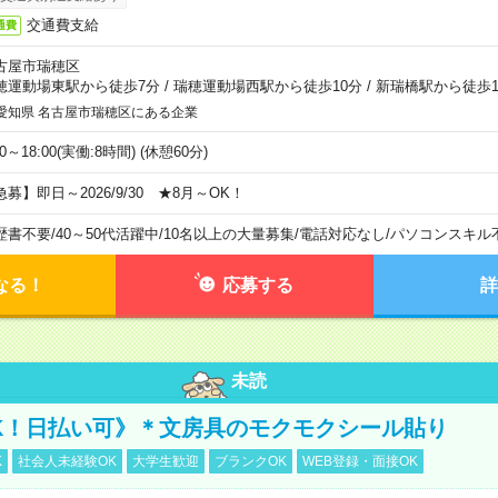
交通費支給
通費
古屋市瑞穂区
穂運動場東駅から徒歩7分
/
瑞穂運動場西駅から徒歩10分
/
新瑞橋駅から徒歩1
愛知県 名古屋市瑞穂区にある企業
00～18:00(実働:8時間) (休憩60分)
急募】即日～2026/9/30 ★8月～OK！
歴書不要
/
40～50代活躍中
/
10名以上の大量募集
/
電話対応なし
/
パソコンスキル
なる！
応募する
詳
未読
K！日払い可》＊文房具のモクモクシール貼り
K
社会人未経験OK
大学生歓迎
ブランクOK
WEB登録・面接OK