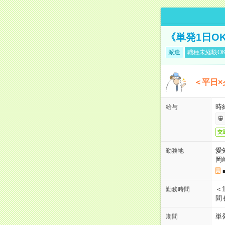
《単発1日O
派遣
職種未経験O
＜平日×
時給
給与
交
愛
勤務地
岡
＜1
勤務時間
間
単
期間