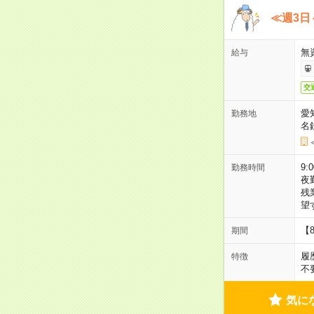
≪週3日
無
給与
交
愛
勤務地
名
9:
勤務時間
夜
残
望
【
期間
履
特徴
不
気に