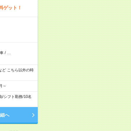
料ゲット！
車
/
…
:00 など こちら以外の時
月～
由
/
シフト勤務
/
10名
細へ