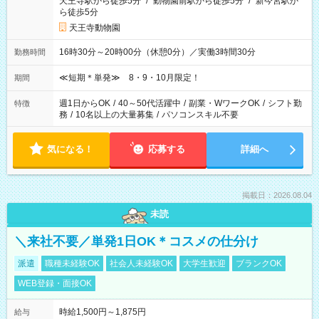
天王寺駅から徒歩5分
/
動物園前駅から徒歩5分
/
新今宮駅か
ら徒歩5分
天王寺動物園
16時30分～20時00分（休憩0分）／実働3時間30分
勤務時間
≪短期＊単発≫ 8・9・10月限定！
期間
週1日からOK
/
40～50代活躍中
/
副業・WワークOK
/
シフト勤
特徴
務
/
10名以上の大量募集
/
パソコンスキル不要
気になる！
応募する
詳細へ
掲載日：2026.08.04
未読
＼来社不要／単発1日OK＊コスメの仕分け
派遣
職種未経験OK
社会人未経験OK
大学生歓迎
ブランクOK
WEB登録・面接OK
時給1,500円～1,875円
給与