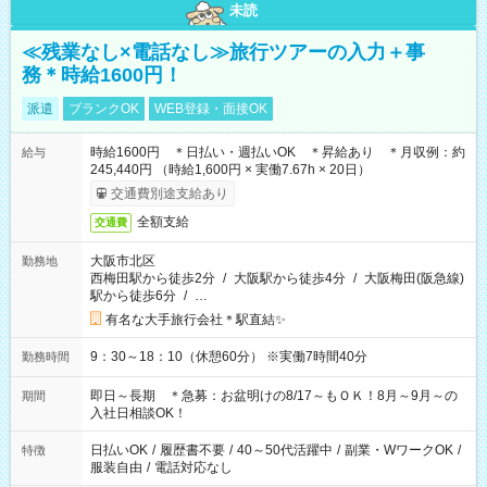
未読
≪残業なし×電話なし≫旅行ツアーの入力＋事
務＊時給1600円！
派遣
ブランクOK
WEB登録・面接OK
時給1600円 ＊日払い・週払いOK ＊昇給あり ＊月収例：約
給与
245,440円 （時給1,600円 × 実働7.67h × 20日）
交通費別途支給あり
全額支給
交通費
大阪市北区
勤務地
西梅田駅から徒歩2分
/
大阪駅から徒歩4分
/
大阪梅田(阪急線)
駅から徒歩6分
/
…
有名な大手旅行会社＊駅直結✨
9：30～18：10（休憩60分） ※実働7時間40分
勤務時間
即日～長期 ＊急募：お盆明けの8/17～もＯＫ！8月～9月～の
期間
入社日相談OK！
日払いOK
/
履歴書不要
/
40～50代活躍中
/
副業・WワークOK
/
特徴
服装自由
/
電話対応なし