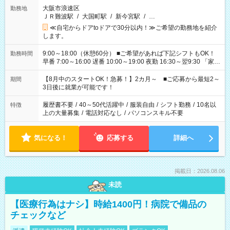
大阪市浪速区
勤務地
ＪＲ難波駅
/
大国町駅
/
新今宮駅
/
…
≪自宅からドアtoドアで30分以内！≫ご希望の勤務地を紹介
します。
9:00～18:00（休憩60分） ■ご希望があれば下記シフトもOK！
勤務時間
早番 7:00～16:00 遅番 10:00～19:00 夜勤 16:30～翌9:30 「家族
と休みを合わせたい」 「余裕を持って夕飯の準備がしたい」
「できれば残業はしたくない」 など、ご希望を教えてください
【8月中のスタートOK！急募！】2カ月～ ■ご応募から最短2～
期間
ね。 ※Wワーク希望の方へ 今ご覧のお仕事で希望する勤務時間
3日後に就業が可能です！
と、もう1つのお仕事の勤務時間。 合計で週40時間を超える場
合は応募できません。
履歴書不要
/
40～50代活躍中
/
服装自由
/
シフト勤務
/
10名以
特徴
上の大量募集
/
電話対応なし
/
パソコンスキル不要
気になる！
応募する
詳細へ
掲載日：2026.08.06
未読
【医療行為はナシ】時給1400円！病院で備品の
チェックなど