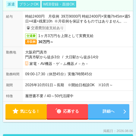
派遣
ブランクOK
WEB登録・面接OK
時給2400円 月収例 39万9000円 時給2400円×実働7h45m×週5
給与
日×4週+残業10h ※月収例を保証するものではありません。※給
与即受取りサービス利用可（利用条件有）
交通費別途支給あり
1ヶ月3万円を上限として実費支給
交通費
30万円～
月収例
大阪府門真市
勤務地
門真市駅から徒歩3分
/
大日駅から徒歩14分
家電・AV機器・ゲ－ム機器メ－カ－
09:00-17:30（休憩45分）実働7時間45分
勤務時間
2026年10月01日～長期 ※開始日相談OK ※10月～
期間
履歴書不要
/
40～50代活躍中
特徴
気になる！
応募する
詳細へ
掲載日：2026.08.06