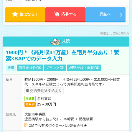
気になる！
応募する
詳細へ
掲載日：2026.08.05
未読
1900円＊《高月収31万超》在宅月半分あり！製
薬×SAPでのデータ入力
派遣
職種未経験OK
ブランクOK
WEB登録・面接OK
時給1900円～2000円 月収例 294,500円～310,000円+残業
給与
代 スキルや経験によってお時間給相談可能です♪
交通費別途支給あり
全額支給
交通費
25～30万円
月収例
大阪市中央区
勤務地
淀屋橋駅から徒歩5分
/
本町駅
/
肥後橋駅
CMでも有名◎グローバル製薬会社★