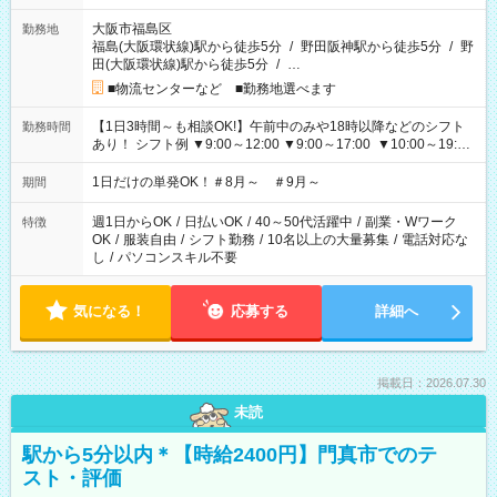
大阪市福島区
勤務地
福島(大阪環状線)駅から徒歩5分
/
野田阪神駅から徒歩5分
/
野
田(大阪環状線)駅から徒歩5分
/
…
■物流センターなど ■勤務地選べます
【1日3時間～も相談OK!】午前中のみや18時以降などのシフト
勤務時間
あり！ シフト例 ▼9:00～12:00 ▼9:00～17:00 ▼10:00～19:00
▼18:00～21:00
1日だけの単発OK！＃8月～ ＃9月～
期間
週1日からOK
/
日払いOK
/
40～50代活躍中
/
副業・Wワーク
特徴
OK
/
服装自由
/
シフト勤務
/
10名以上の大量募集
/
電話対応な
し
/
パソコンスキル不要
気になる！
応募する
詳細へ
掲載日：2026.07.30
未読
駅から5分以内＊【時給2400円】門真市でのテ
スト・評価