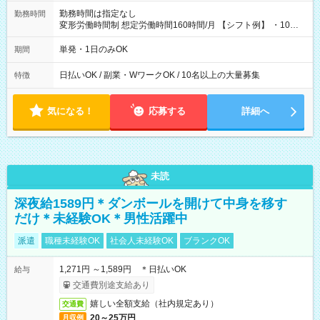
勤務時間は指定なし
勤務時間
変形労働時間制 想定労働時間160時間/月 【シフト例】 ・10：
00～20：00
単発・1日のみOK
期間
日払いOK / 副業・WワークOK / 10名以上の大量募集
特徴
気になる！
応募する
詳細へ
未読
深夜給1589円＊ダンボールを開けて中身を移す
だけ＊未経験OK＊男性活躍中
派遣
職種未経験OK
社会人未経験OK
ブランクOK
1,271円 ～1,589円 ＊日払いOK
給与
交通費別途支給あり
嬉しい全額支給（社内規定あり）
交通費
20～25万円
月収例