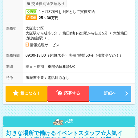
交通費別途支給あり
1ヶ月3万円を上限として実費支給
交通費
25～30万円
月収例
大阪市北区
勤務地
大阪駅から徒歩5分
/
梅田(地下鉄)駅から徒歩5分
/
大阪梅田
(阪急線)駅
/
…
情報処理サ－ビス
09:00-18:00（休憩70分）実働7時間50分（残業少なめ！）
勤務時間
即日～長期 ※開始日相談OK
期間
履歴書不要
/
電話対応なし
特徴
気になる！
応募する
詳細へ
未読
好きな場所で働けるイベントスタッフ☆人気イ