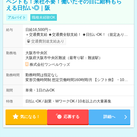
ベントも！来社不要！働いたその日に給料もら
える日払い◎｜阪
アルバイト
職種未経験OK
日給16,500円～
給与
＋交通費支給 ★交通費全額支給！ ★日払いOK！（規定あり） ┗
働いたその日に現金GET♪ お仕事後はコンビニATMから 日払
交通費別途支給あり
い分を引き落とせます！ 【試用期間】試用期間なし
大阪市中央区
勤務地
大阪府大阪市中央区難波（最寄り駅：難波駅）
株式会社ワンベルウッズ
勤務時間は指定なし
勤務時間
変形労働時間制 想定労働時間160時間/月 【シフト例】 ・10：
00～20：00
単発・1日のみOK
期間
日払いOK / 副業・WワークOK / 10名以上の大量募集
特徴
気になる！
応募する
詳細へ