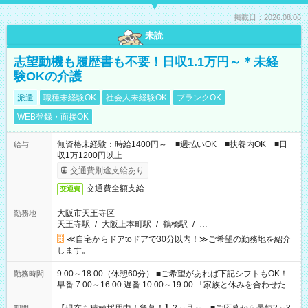
掲載日：2026.08.06
未読
志望動機も履歴書も不要！日収1.1万円～＊未経
験OKの介護
派遣
職種未経験OK
社会人未経験OK
ブランクOK
WEB登録・面接OK
無資格未経験：時給1400円～ ■週払いOK ■扶養内OK ■日
給与
収1万1200円以上
交通費別途支給あり
交通費全額支給
交通費
大阪市天王寺区
勤務地
天王寺駅
/
大阪上本町駅
/
鶴橋駅
/
…
≪自宅からドアtoドアで30分以内！≫ご希望の勤務地を紹介
します。
9:00～18:00（休憩60分） ■ご希望があれば下記シフトもOK！
勤務時間
早番 7:00～16:00 遅番 10:00～19:00 「家族と休みを合わせた
い」 「余裕を持って夕飯の準備がしたい」 「できれば残業はし
たくない」 など、ご希望を教えてくださいね。 ※Wワーク希望