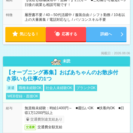
【現在も積極採用中！急募！】2カ月～ ■ご応募から最短2～3
期間
の方へ 今ご覧のお仕事で希望する勤務時間と、もう1つのお仕事
日後の就業も相談可能です！
の勤務時間。 合計で週40時間を超える場合は応募できません。
履歴書不要
/
40～50代活躍中
/
服装自由
/
シフト勤務
/
10名以
特徴
上の大量募集
/
電話対応なし
/
パソコンスキル不要
気になる！
応募する
詳細へ
掲載日：2026.08.06
未読
【オープニング募集】おばあちゃんのお散歩付
き添いも仕事の1つ
派遣
職種未経験OK
社会人未経験OK
ブランクOK
WEB登録・面接OK
無資格未経験：時給1400円～ ■週払いOK ■扶養内OK ■日
給与
収1万1200円以上
交通費別途支給あり
交通費全額支給
交通費