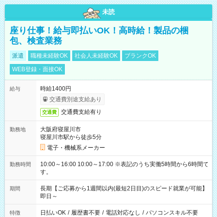
未読
座り仕事！給与即払いOK！高時給！製品の梱
包、検査業務
派遣
職種未経験OK
社会人未経験OK
ブランクOK
WEB登録・面接OK
時給1400円
給与
交通費別途支給あり
交通費支給有り
交通費
大阪府寝屋川市
勤務地
寝屋川市駅から徒歩5分
電子・機械系メーカー
10:00～16:00 10:00～17:00 ※表記のうち実働5時間から6時間で
勤務時間
す。
長期【ご応募から1週間以内(最短2日目)のスピード就業が可能】
期間
即日～
日払いOK
/
履歴書不要
/
電話対応なし
/
パソコンスキル不要
特徴