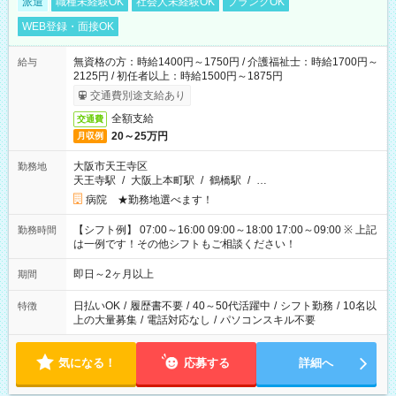
派遣
職種未経験OK
社会人未経験OK
ブランクOK
WEB登録・面接OK
無資格の方：時給1400円～1750円 / 介護福祉士：時給1700円～
給与
2125円 / 初任者以上：時給1500円～1875円
交通費別途支給あり
全額支給
交通費
20～25万円
月収例
大阪市天王寺区
勤務地
天王寺駅
/
大阪上本町駅
/
鶴橋駅
/
…
病院 ★勤務地選べます！
【シフト例】 07:00～16:00 09:00～18:00 17:00～09:00 ※ 上記
勤務時間
は一例です！その他シフトもご相談ください！
即日～2ヶ月以上
期間
日払いOK
/
履歴書不要
/
40～50代活躍中
/
シフト勤務
/
10名以
特徴
上の大量募集
/
電話対応なし
/
パソコンスキル不要
気になる！
応募する
詳細へ