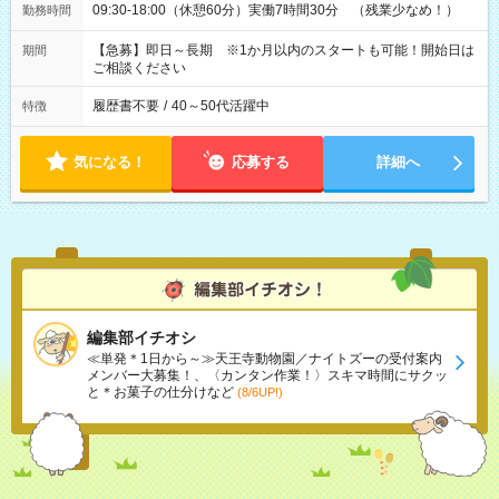
09:30-18:00（休憩60分）実働7時間30分 （残業少なめ！）
勤務時間
【急募】即日～長期 ※1か月以内のスタートも可能！開始日は
期間
ご相談ください
履歴書不要
/
40～50代活躍中
特徴
気になる！
応募する
詳細へ
編集部イチオシ
≪単発＊1日から～≫天王寺動物園／ナイトズーの受付案内
メンバー大募集！、〈カンタン作業！〉スキマ時間にサクッ
と＊お菓子の仕分けなど
(8/6UP!)