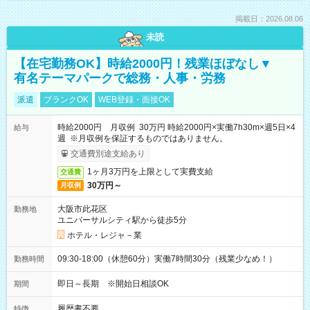
掲載日：2026.08.06
未読
【在宅勤務OK】時給2000円！残業ほぼなし▼
有名テーマパークで総務・人事・労務
派遣
ブランクOK
WEB登録・面接OK
時給2000円 月収例 30万円 時給2000円×実働7h30m×週5日×4
給与
週 ※月収例を保証するものではありません。
交通費別途支給あり
1ヶ月3万円を上限として実費支給
交通費
30万円～
月収例
大阪市此花区
勤務地
ユニバーサルシティ駅から徒歩5分
ホテル・レジャ－業
09:30-18:00（休憩60分）実働7時間30分（残業少なめ！）
勤務時間
即日～長期 ※開始日相談OK
期間
履歴書不要
特徴