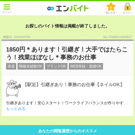
0
メニュー
気になる！
ログイン
お探しのバイト情報は掲載が終了しました。
掲載日 :2026
/
07
/
06
No.TSW26-0464807
1850円＊あります！引継ぎ！大手ではたらこ
う！残業ほぼなし＊事務のお仕事
派遣
職種未経験OK
ブランクOK
WEB登録・面接OK
【駅近】引継ぎあり！事務のお仕事【ネイルOK】
引継ぎあります！安心スタート！ワークライフバランスが作りやす
...
もっとみる
あなたの閲覧履歴からのオススメ