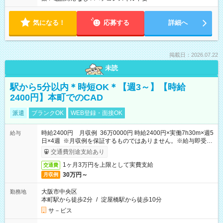
気になる！
応募する
詳細へ
掲載日：2026.07.22
未読
駅から5分以内＊時短OK＊【週3～】【時給
2400円】本町でのCAD
派遣
ブランクOK
WEB登録・面接OK
時給2400円 月収例 36万0000円 時給2400円×実働7h30m×週5
給与
日×4週 ※月収例を保証するものではありません。※給与即受取
りサービス利用可（利用条件有）
交通費別途支給あり
1ヶ月3万円を上限として実費支給
交通費
30万円～
月収例
大阪市中央区
勤務地
本町駅から徒歩2分
/
淀屋橋駅から徒歩10分
サ－ビス