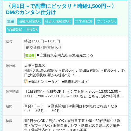
〈月1日～で副業にピッタリ＊時給1,500円～〉
DMのカンタン仕分け
派遣
職種未経験OK
社会人未経験OK
大学生歓迎
ブランクOK
WEB登録・面接OK
時給1,500円～1,875円
給与
交通費別途支給あり
■ 交通費規定内支給 ※派遣先による
交通費
大阪市福島区
勤務地
福島(大阪環状線)駅から徒歩5分
/
野田阪神駅から徒歩5分
/
野
田(大阪環状線)駅から徒歩5分
/
…
■物流センターなど ■勤務地選べます
【1日3時間～も相談OK!】 ＜シフト例＞ 9:00～12:00 12:00～
勤務時間
17:00 17:00～22:00 18:00～21:00 など こちら以外の時間帯も
お気軽にご相談ください！
単発1日～！ ★勤務開始日や期間はお気軽にご相談くださ
期間
い！ ＃8月～ ＃9月～
週1日からOK
/
日払いOK
/
履歴書不要
/
40～50代活躍中
/
副
特徴
業・WワークOK
/
服装自由
/
シフト勤務
/
10名以上の大量募
集
/
電話対応なし
/
パソコンスキル不要