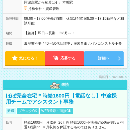
阿波座駅から徒歩1分
/
本町駅
持株会社・資産管理
09:00～17:00(実働7時間 休憩1時間) ※8:30～17:15勤務など相
勤務時間
談可能
【急募】即日～長期 ※8月～！
期間
履歴書不要
/
40～50代活躍中
/
服装自由
/
パソコンスキル不要
特徴
気になる！
応募する
詳細へ
掲載日：2026.08.06
未読
ほぼ完全在宅＊時給1600円【電話なし】中途採
用チームでアシスタント事務
派遣
ブランクOK
WEB登録・面接OK
時給1600円 月収例 26万円 時給1600円×実働7h50m×週5日×4
給与
週+残業5h ※月収例を保証するものではありません。