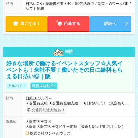
日払いOK
/
履歴書不要
/
40～50代活躍中
/
副業・WワークOK
/
特徴
シフト勤務
気になる！
応募する
詳細へ
未読
好きな場所で働けるイベントスタッフ☆人気イ
ベントも！来社不要！働いたその日に給料もら
える日払い◎｜阪
アルバイト
職種未経験OK
日給16,500円～
給与
＋交通費支給 ★交通費全額支給！ ★日払いOK！（規定あり） ┗
働いたその日に現金GET♪ お仕事後はコンビニATMから 日払
交通費別途支給あり
い分を引き落とせます！ 【試用期間】試用期間なし
大阪市天王寺区
勤務地
大阪府大阪市天王寺区生玉前町（最寄り駅：谷町九丁目駅）
株式会社ワンベルウッズ