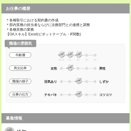
お仕事の概要
＊各種取引における契約書の作成
＊部内実務の担当者ならびに法務部門との連携と調整
＊各種庶務の業務
【OAスキル】Excel(ピボットテーブル・IF関数)
職場の雰囲気
年齢層
20代
30
40
50
60
男女比率
女性
男性
職場の様子
活気あり
しずか
仕事の仕方
テキパキ
コツコツ
募集情報