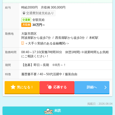
時給2000円 月収例 300,000円
給与
交通費別途支給あり
全額支給
交通費
30万円～
月収例
大阪市西区
勤務地
阿波座駅から徒歩7分
/
西長堀駅から徒歩3分
/
本町駅
＜大手☆実績のある金融機関♪＞
08:40～17:10(実働7時間30分 休憩1時間) ※就業時間もお気軽
勤務時間
にご相談ください！
【急募】即日～長期 ※8月～！
期間
履歴書不要
/
40～50代活躍中
/
服装自由
特徴
気になる！
応募する
詳細へ
掲載日：2026.08.04
未読