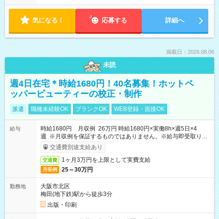
気になる！
応募する
詳細へ
掲載日：2026.08.06
未読
週4日在宅＊時給1680円！40名募集！ホットペ
ッパービューティーの校正・制作
派遣
職種未経験OK
ブランクOK
WEB登録・面接OK
時給1680円 月収例 26万円 時給1680円×実働8h×週5日×4
給与
週 ※月収例を保証するものではありません。※給与即受取りサ
ービス利用可（利用条件有）
交通費別途支給あり
1ヶ月3万円を上限として実費支給
交通費
25～30万円
月収例
大阪市北区
勤務地
梅田(地下鉄)駅から徒歩3分
出版・印刷