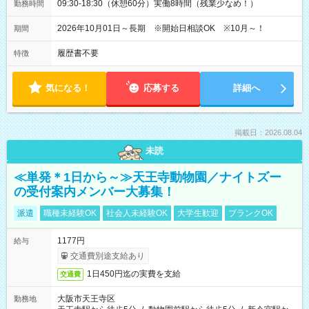
09:30-18:30（休憩60分）実働8時間（残業少なめ！）
勤務時間
2026年10月01日～長期 ※開始日相談OK ※10月～！
期間
履歴書不要
特徴
気になる！
応募する
詳細へ
掲載日：2026.08.04
未読
≪単発＊1日から～≫天王寺動物園／ナイトズー
の受付案内メンバー大募集！
派遣
職種未経験OK
社会人未経験OK
大学生歓迎
ブランクOK
1177円
給与
交通費別途支給あり
1日450円迄の実費を支給
交通費
大阪市天王寺区
勤務地