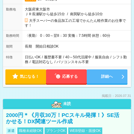
大阪府東大阪市
勤務地
ＪＲ長瀬駅から徒歩15分
/
南巽駅から徒歩10分
大手スーパーの食品加工の工場でかんたん軽作業のお仕事で
す！
〈夜勤〉 0：00～翌8：30 実働：7.5時間 休憩：60分
勤務時間
長期 開始日相談OK
期間
日払いOK
/
履歴書不要
/
40～50代活躍中
/
服装自由
/
シフト勤
特徴
務
/
電話対応なし
/
パソコンスキル不要
気になる！
応募する
詳細へ
掲載日：2026.07.31
未読
2000円＊《月収30万！PCスキル発揮！》SE活
かせる！DX関連ツール作成
派遣
職種未経験OK
ブランクOK
WEB登録・面接OK