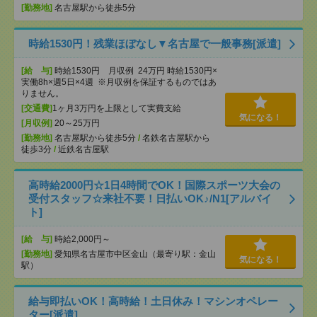
[勤務地]
名古屋駅から徒歩5分
時給1530円！残業ほぼなし▼名古屋で一般事務[派遣]
[給 与]
時給1530円 月収例 24万円 時給1530円×
実働8h×週5日×4週 ※月収例を保証するものではあ
りません。
[交通費]
1ヶ月3万円を上限として実費支給
気になる！
[月収例]
20～25万円
[勤務地]
名古屋駅から徒歩5分
/
名鉄名古屋駅から
徒歩3分
/
近鉄名古屋駅
高時給2000円☆1日4時間でOK！国際スポーツ大会の
受付スタッフ☆来社不要！日払いOK♪/N1[アルバイ
ト]
[給 与]
時給2,000円～
[勤務地]
愛知県名古屋市中区金山（最寄り駅：金山
気になる！
駅）
給与即払いOK！高時給！土日休み！マシンオペレー
ター[派遣]