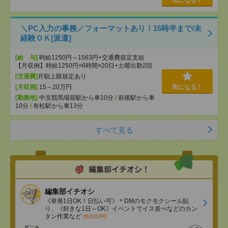
気になる！
＼PC入力の事務／フォーマットあり！15時半まで/未
経験ＯＫ[派遣]
[給 与]
時給1250円～1563円+交通費規定支給
【月収例】時給1250円×6時間×20日+土曜出勤2回
[交通費]
月額上限規定あり
[月収例]
15～20万円
気になる！
[勤務地]
中京競馬場前駅から車10分
/
前後駅から車
10分
/
有松駅から車13分
すべて見る
編集部イチオシ
《単発1日OK！日払い可》＊DMのモクモクシール貼
り、《好きな1日～OK》イベントでイス並べなどのカン
タン作業など
(8/10UP!)