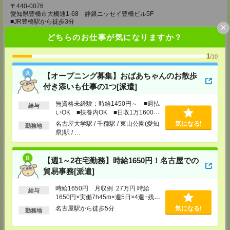
〒440-0076
愛知県豊橋市大橋通1-68 静銀ニッセイ豊橋ビル5F
■JR豊橋駅から徒歩3分
×
TEL：0120-537-102
どちらのお仕事が気になりますか？
担当：パーソルテンプスタッフ(株) 予約専用ダイヤル
受付可能日時：平日9:00～18:00（土日祝を除く）受付中！※お電話の際
は、「エンのサイトを見た」とお伝えください！
1
/10
中部コーディネートセンター二課（岡崎）
【オープニング募集】おばあちゃんのお散歩
〒444-0043 愛知県 岡崎市唐沢町11-5 第一生命・三井住友海上岡崎ビル
付き添いも仕事の1つ[派遣]
4F
■名鉄東岡崎駅から徒歩3分
TEL：0120-537-102
無資格未経験：時給1450円～ ■週払
給与
担当：パーソルテンプスタッフ(株) 予約専用ダイヤル
いOK ■扶養内OK ■日収1万1600円
受付可能日時：平日9:00～18:00（土日祝を除く）受付中！※お電話の際
以上
名古屋大学駅 / 千種駅 / 東山公園(愛知
気になる!
は、「エンのサイトを見た」とお伝えください！
勤務地
県)駅 / …
静岡コーディネートセンター（浜松）
〒436-0056
浜松市中区板屋町111-2 浜松アクトタワー11F
【週1～2在宅勤務】時給1650円！名古屋での
■JR浜松駅から徒歩5分
貿易事務[派遣]
TEL：0120-537-102
担当：パーソルテンプスタッフ(株) 予約専用ダイヤル
時給1650円 月収例 27万円 時給
受付可能日時：平日9:00～18:00（土日祝を除く）受付中！※お電話の際
給与
は、「エンのサイトを見た」とお伝えください！
1650円×実働7h45m×週5日×4週+残業
10h ※月収例を保証するものではあ
名古屋駅から徒歩5分
気になる!
勤務地
静岡コーディネートセンター（静岡）
りません。※給与即受取りサービス利
〒420-0851
用可（利用条件有）
静岡県静岡市葵区黒金町11-7 大樹生命静岡駅前ビル2F