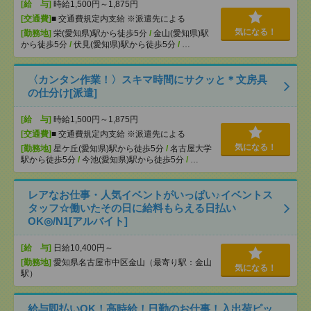
[給 与]
時給1,500円～1,875円
[交通費]
■ 交通費規定内支給 ※派遣先による
気になる！
[勤務地]
栄(愛知県)駅から徒歩5分
/
金山(愛知県)駅
から徒歩5分
/
伏見(愛知県)駅から徒歩5分
/
…
〈カンタン作業！〉スキマ時間にサクッと＊文房具
の仕分け[派遣]
[給 与]
時給1,500円～1,875円
[交通費]
■ 交通費規定内支給 ※派遣先による
気になる！
[勤務地]
星ケ丘(愛知県)駅から徒歩5分
/
名古屋大学
駅から徒歩5分
/
今池(愛知県)駅から徒歩5分
/
…
レアなお仕事・人気イベントがいっぱい♪イベントス
タッフ☆働いたその日に給料もらえる日払い
OK◎/N1[アルバイト]
[給 与]
日給10,400円～
[勤務地]
愛知県名古屋市中区金山（最寄り駅：金山
気になる！
駅）
給与即払いOK！高時給！日勤のお仕事！入出荷ピッ