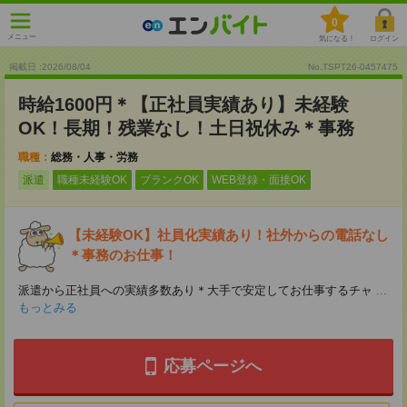
0
メニュー
気になる！
ログイン
掲載日 :2026
/
08
/
04
No.TSPT26-0457475
時給1600円＊【正社員実績あり】未経験
OK！長期！残業なし！土日祝休み＊事務
職種：
総務・人事・労務
派遣
職種未経験OK
ブランクOK
WEB登録・面接OK
【未経験OK】社員化実績あり！社外からの電話なし
＊事務のお仕事！
派遣から正社員への実績多数あり＊大手で安定してお仕事するチャ
...
もっとみる
応募ページへ