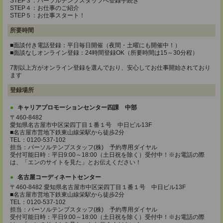
STEP３：パーソルテンプスタッフへ登録手続き
STEP４：お仕事のご紹介
STEP５：お仕事スタート！
所要時間
■面談付き電話登録：平日毎日開催（夜間・土曜にも開催中！）
■面談なしオンライン登録：24時間登録OK（所要時間は15～30分程）
7割以上方がオンライン登録を選んでおり、安心してお仕事開始されており
ます
登録場所
キャリアプロモーションセンター四課 中部
〒460-8482
愛知県名古屋市中区栄四丁目１番１号 中日ビル13F
■名古屋市営地下鉄東山線栄駅から徒歩2分
TEL：0120-537-102
担当：パーソルテンプスタッフ(株) 予約専用ダイヤル
受付可能日時：平日9:00～18:00（土日祝を除く）受付中！※お電話の際
は、「エンのサイトを見た」とお伝えください！
名古屋コーディネートセンター
〒460-8482 愛知県名古屋市中区栄四丁目１番１号 中日ビル13F
■名古屋市営地下鉄東山線栄駅から徒歩2分
TEL：0120-537-102
担当：パーソルテンプスタッフ(株) 予約専用ダイヤル
受付可能日時：平日9:00～18:00（土日祝を除く）受付中！※お電話の際