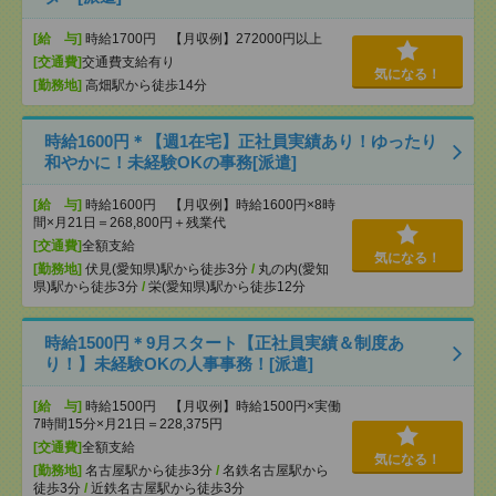
[給 与]
時給1700円 【月収例】272000円以上
[交通費]
交通費支給有り
気になる！
[勤務地]
高畑駅から徒歩14分
時給1600円＊【週1在宅】正社員実績あり！ゆったり
和やかに！未経験OKの事務[派遣]
[給 与]
時給1600円 【月収例】時給1600円×8時
間×月21日＝268,800円＋残業代
[交通費]
全額支給
気になる！
[勤務地]
伏見(愛知県)駅から徒歩3分
/
丸の内(愛知
県)駅から徒歩3分
/
栄(愛知県)駅から徒歩12分
時給1500円＊9月スタート【正社員実績＆制度あ
り！】未経験OKの人事事務！[派遣]
[給 与]
時給1500円 【月収例】時給1500円×実働
7時間15分×月21日＝228,375円
[交通費]
全額支給
気になる！
[勤務地]
名古屋駅から徒歩3分
/
名鉄名古屋駅から
徒歩3分
/
近鉄名古屋駅から徒歩3分