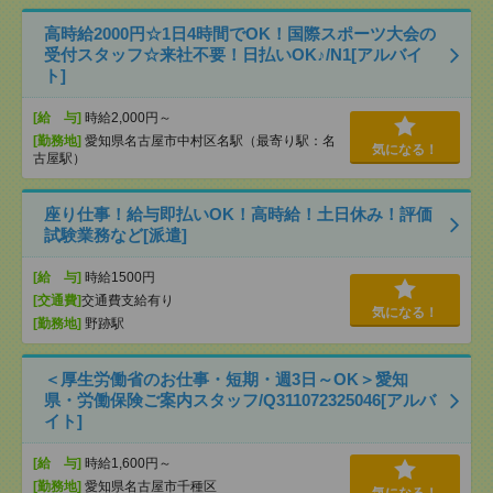
高時給2000円☆1日4時間でOK！国際スポーツ大会の
受付スタッフ☆来社不要！日払いOK♪/N1[アルバイ
ト]
[給 与]
時給2,000円～
[勤務地]
愛知県名古屋市中村区名駅（最寄り駅：名
気になる！
古屋駅）
座り仕事！給与即払いOK！高時給！土日休み！評価
試験業務など[派遣]
[給 与]
時給1500円
[交通費]
交通費支給有り
気になる！
[勤務地]
野跡駅
＜厚生労働省のお仕事・短期・週3日～OK＞愛知
県・労働保険ご案内スタッフ/Q311072325046[アルバ
イト]
[給 与]
時給1,600円～
[勤務地]
愛知県名古屋市千種区