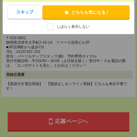
■JR静岡駅から徒歩5分
TEL：0120-537-102
スキップ
どちらも気になる！
担当：パーソルテンプスタッフ(株) 予約専用ダイヤル
受付可能日時：平日9:00～18:00（土日祝を除く）受付中！※お電話の際
は、「エンのサイトを見た」とお伝えください！
しばらく表示しない
静岡コーディネートセンター（沼津）
〒410-0801
静岡県沼津市大手町2-10-14 ファース沼津ビル2F
■JR沼津駅から徒歩7分
TEL：0120-537-102
担当：パーソルテンプスタッフ(株) 予約専用ダイヤル
受付可能日時：平日9:00～18:00（土日祝を除く）受付中！※お電話の際
は、「エンのサイトを見た」とお伝えください！
登録交通費
【面談付き電話登録】・【面談なしオンライン登録】どちらも来社不要で
す！
応募ページへ