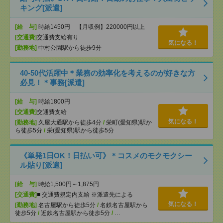
キング[派遣]
[給 与]
時給1450円 【月収例】220000円以上
[交通費]
交通費支給有り
気になる！
[勤務地]
中村公園駅から徒歩9分
40-50代活躍中＊業務の効率化を考えるのが好きな方
必見！＊事務[派遣]
[給 与]
時給1800円
[交通費]
交通費支給
気になる！
[勤務地]
久屋大通駅から徒歩4分
/
栄町(愛知県)駅か
ら徒歩5分
/
栄(愛知県)駅から徒歩5分
《単発1日OK！日払い可》＊コスメのモクモクシー
ル貼り[派遣]
[給 与]
時給1,500円～1,875円
[交通費]
■ 交通費規定内支給 ※派遣先による
気になる！
[勤務地]
名古屋駅から徒歩5分
/
名鉄名古屋駅から
徒歩5分
/
近鉄名古屋駅から徒歩5分
/
…