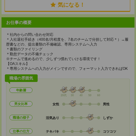
気になる！
お仕事の概要
＊社内からの問い合わせ対応
＊入社退社手続き（400名/月程度を、7名のチームで分担して対応＊）→履
歴書などの、提出書類の不備確認、専用システムへ入力
＊書類のファイリング
＊勤怠データの不備チェック
※チームで進めるので、少しずつ慣れていける環境です！
【OAスキル】
＊専用システムへの入力がメインですので、フォーマット入力できればOK
職場の雰囲気
年齢層
20代
30
40
50
60
男女比率
女性
男性
職場の様子
活気あり
しずか
仕事の仕方
テキパキ
コツコツ