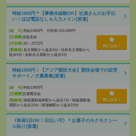
時給1600円＊【事務未経験OK】社員さんのお手伝
い！ほぼ電話なし＆入力メイン[派遣]
[給 与]
時給1600円 月収例 224,000円
[交通費]
全額支給
[月収例]
20～25万円
気になる！
[勤務地]
名古屋駅から徒歩3分
/
近鉄名古屋駅から
徒歩3分
/
名鉄名古屋駅から徒歩3分
時給1900円！【アジア競技大会】競技会場での設営
サポート／大量募集[派遣]
[給 与]
時給1900円
[交通費]
交通費支給
気になる！
[勤務地]
瑞穂運動場東駅から徒歩7分
/
瑞穂運動場
西駅から徒歩10分
/
新瑞橋駅から徒歩10分
《単発1日OK！日払い可》＊お菓子のモクモクシー
ル貼り[派遣]