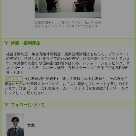
就業期間中も、ご安心ください！私たちがみ
なさんをバックアップさせていただきます。
待遇・福利厚生
社会保険制度・年次有給休暇制度・定期健康診断はもちろん、プライベート
の充実や、快適なお仕事ライフのための充実した福利厚生をご用意していま
す。海外旅行の割引や国内宿泊割引をはじめ、レジャー、ショッピング、育
児サポート、エステ、スポーツ施設、各種スクール＜ご自宅でできるPC研
修＞もあり！
●お友達紹介実施中● 新しく登録されるお友達と、その方をご
ポイント！
紹介いただいた登録スタッフの方、お二人に素敵なプレゼントを差し上げて
います。詳細は、以下会社概要ホームページより【お友達紹介】バナーをク
リックしてご覧ください。！
フォローについて
営業