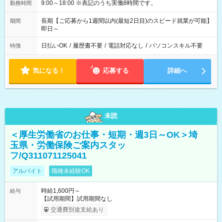
9:00～18:00 ※表記のうち実働8時間です。
勤務時間
長期【ご応募から1週間以内(最短2日目)のスピード就業が可能】
期間
即日～
日払いOK
/
履歴書不要
/
電話対応なし
/
パソコンスキル不要
特徴
気になる！
応募する
詳細へ
未読
＜厚生労働省のお仕事・短期・週3日～OK＞埼
玉県・労働保険ご案内スタッ
フ/Q311071125041
アルバイト
職種未経験OK
時給1,600円～
給与
【試用期間】試用期間なし
交通費別途支給あり