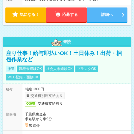
す！ 【シフト例】 ・11:00～14:00 ・16:30～19:00 ・13:00～
18:00 などのように、自由な働き方が可能なお仕事です！
気になる！
応募する
詳細へ
未読
座り仕事！給与即払いOK！土日休み！出荷・梱
包作業など
派遣
職種未経験OK
社会人未経験OK
ブランクOK
WEB登録・面接OK
時給1300円
給与
交通費別途支給あり
交通費支給有り
交通費
千葉県東金市
勤務地
求名駅から車9分
製造外