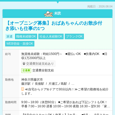
掲載日：2026.08.04
未読
【オープニング募集】おばあちゃんのお散歩付
き添いも仕事の1つ
派遣
職種未経験OK
社会人未経験OK
ブランクOK
WEB登録・面接OK
無資格未経験：時給1500円～ ■週払いOK ■扶養内OK ■日
給与
収1万2000円以上
交通費別途支給あり
交通費全額支給
交通費
神奈川県藤沢市
勤務地
藤沢駅
/
長後駅
/
片瀬江ノ島駅
/
…
≪自宅からドアtoドアで30分以内！≫ご希望の勤務地を紹介
します。
9:00～18:00（休憩60分） ■ご希望があれば下記シフトもOK！
勤務時間
早番 7:00～16:00 遅番 10:00～19:00 夜勤 16:30～翌9:30 「家族
と休みを合わせたい」 「余裕を持って夕飯の準備がしたい」
「できれば残業はしたくない」 など、ご希望を教えてください