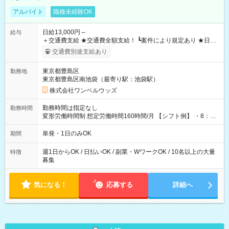
アルバイト
職種未経験OK
日給13,000円～
給与
＋交通費支給 ★交通費全額支給！ ┗案件により規定あり ★日払
いOK！（規定あり） ┗働いたその日に現金GET♪ お仕事後はコ
交通費別途支給あり
ンビニATMから 日払い分を引き落とせます！ 【試用期間】試
用期間なし
東京都豊島区
勤務地
東京都豊島区南池袋（最寄り駅：池袋駅）
株式会社ワンベルウッズ
勤務時間は指定なし
勤務時間
変形労働時間制 想定労働時間160時間/月 【シフト例】 ・8：00
～21：00
単発・1日のみOK
期間
週1日からOK / 日払いOK / 副業・WワークOK / 10名以上の大量
特徴
募集
気になる！
応募する
詳細へ