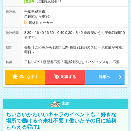
交通費支給有り
交通費
千葉県成田市
勤務地
久住駅から車9分
素材系メーカー
8:30～16:40 16:30～0:40 0:30～8:40 ※表記のうち実働7時間10
勤務時間
分です。
長期【ご応募から1週間以内(最短2日目)のスピード就業が可能】
期間
即日～
日払いOK
/
履歴書不要
/
電話対応なし
/
パソコンスキル不要
特徴
気になる！
応募する
詳細へ
未読
ちいさいかわいいキャラのイベントも！好きな
場所で働ける☆来社不要！働いたその日に給料
もらえる◎/T1