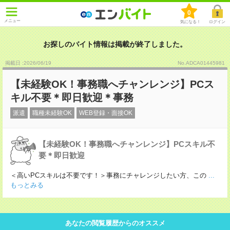
0
メニュー
気になる！
ログイン
お探しのバイト情報は掲載が終了しました。
掲載日 :2026
/
06
/
19
No.ADCA01445981
【未経験OK！事務職へチャンレンジ】PCス
キル不要＊即日歓迎＊事務
派遣
職種未経験OK
WEB登録・面接OK
【未経験OK！事務職へチャンレンジ】PCスキル不
要＊即日歓迎
＜高いPCスキルは不要です！＞事務にチャレンジしたい方、この
...
もっとみる
あなたの閲覧履歴からのオススメ