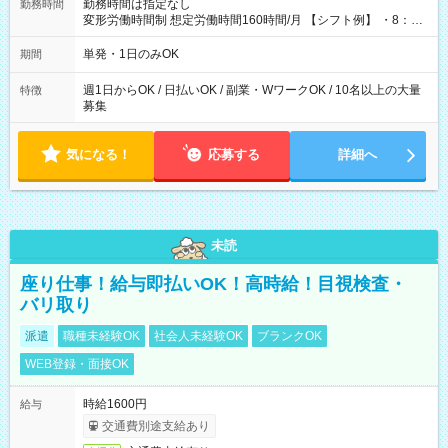
勤務時間は指定なし
勤務時間
変形労働時間制 想定労働時間160時間/月 【シフト例】 ・8：00
～21：00
単発・1日のみOK
期間
週1日からOK / 日払いOK / 副業・WワークOK / 10名以上の大量
特徴
募集
気になる！
応募する
詳細へ
未読
座り仕事！給与即払いOK！高時給！目視検査・
バリ取り
派遣
職種未経験OK
社会人未経験OK
ブランクOK
WEB登録・面接OK
時給1600円
給与
交通費別途支給あり