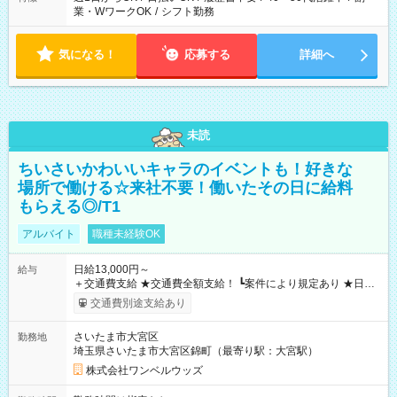
業・WワークOK
/
シフト勤務
気になる！
応募する
詳細へ
未読
ちいさいかわいいキャラのイベントも！好きな
場所で働ける☆来社不要！働いたその日に給料
もらえる◎/T1
アルバイト
職種未経験OK
日給13,000円～
給与
＋交通費支給 ★交通費全額支給！ ┗案件により規定あり ★日払
いOK！（規定あり） ┗働いたその日に現金GET♪ お仕事後はコ
交通費別途支給あり
ンビニATMから 日払い分を引き落とせます！ 【試用期間】試
用期間なし
さいたま市大宮区
勤務地
埼玉県さいたま市大宮区錦町（最寄り駅：大宮駅）
株式会社ワンベルウッズ