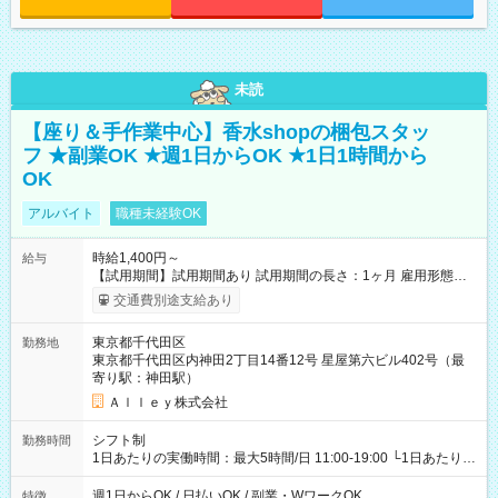
未読
【座り＆手作業中心】香水shopの梱包スタッ
フ ★副業OK ★週1日からOK ★1日1時間から
OK
アルバイト
職種未経験OK
時給1,400円～
給与
【試用期間】試用期間あり 試用期間の長さ：1ヶ月 雇用形態、
給与は本採用時と同じです。
交通費別途支給あり
東京都千代田区
勤務地
東京都千代田区内神田2丁目14番12号 星屋第六ビル402号（最
寄り駅：神田駅）
Ａｌｌｅｙ株式会社
シフト制
勤務時間
1日あたりの実働時間：最大5時間/日 11:00-19:00 └1日あたりの
実働時間：1-5時間 └上記の時間帯内であれば、いつでも勤務可
能！ └平日・土曜日の中で、お好きな曜日でご勤務いただけま
週1日からOK / 日払いOK / 副業・WワークOK
特徴