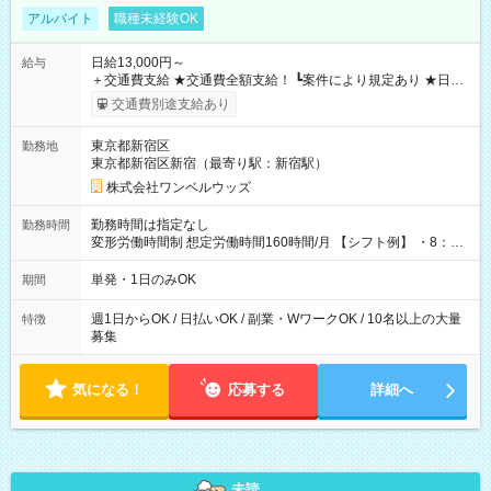
アルバイト
職種未経験OK
日給13,000円～
給与
＋交通費支給 ★交通費全額支給！ ┗案件により規定あり ★日払
いOK！（規定あり） ┗働いたその日に現金GET♪ お仕事後はコ
交通費別途支給あり
ンビニATMから 日払い分を引き落とせます！ 【試用期間】試
用期間なし
東京都新宿区
勤務地
東京都新宿区新宿（最寄り駅：新宿駅）
株式会社ワンベルウッズ
勤務時間は指定なし
勤務時間
変形労働時間制 想定労働時間160時間/月 【シフト例】 ・8：00
～21：00
単発・1日のみOK
期間
週1日からOK / 日払いOK / 副業・WワークOK / 10名以上の大量
特徴
募集
気になる！
応募する
詳細へ
未読