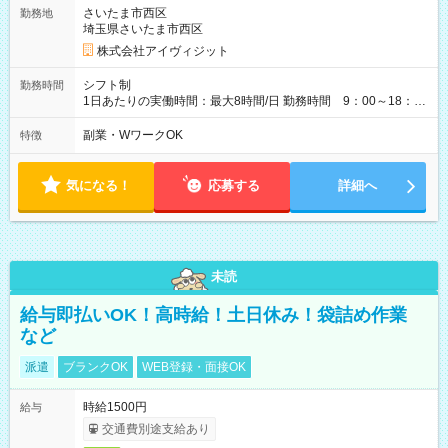
さいたま市西区
勤務地
埼玉県さいたま市西区
株式会社アイヴィジット
シフト制
勤務時間
1日あたりの実働時間：最大8時間/日 勤務時間 9：00～18：
00(実働8h、休憩1h) 土日祝含む週3日～OK、シフト制 ※もちろ
ん週5日勤務もOK♪ 勤務期間：2026年8月12日～9月9日※リスト
副業・WワークOK
特徴
全件完了で業務終了
気になる！
応募する
詳細へ
未読
給与即払いOK！高時給！土日休み！袋詰め作業
など
派遣
ブランクOK
WEB登録・面接OK
時給1500円
給与
交通費別途支給あり