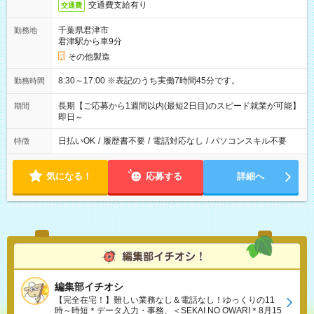
交通費支給有り
交通費
千葉県君津市
勤務地
君津駅から車9分
その他製造
8:30～17:00 ※表記のうち実働7時間45分です。
勤務時間
長期【ご応募から1週間以内(最短2日目)のスピード就業が可能】
期間
即日～
日払いOK
/
履歴書不要
/
電話対応なし
/
パソコンスキル不要
特徴
気になる！
応募する
詳細へ
編集部イチオシ
【完全在宅！】難しい業務なし＆電話なし！ゆっくりの11
時～時短＊データ入力・事務、＜SEKAI NO OWARI＊8月15