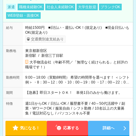
派遣
職種未経験OK
社会人未経験OK
大学生歓迎
ブランクOK
WEB登録・面接OK
時給1500円 ■日払い・週払いOK！(規定あり) ■現金日払いも
給与
OK(規定あり)
交通費別途支給あり
東京都新宿区
勤務地
新宿駅
/
新宿三丁目駅
大手物流会社（年齢不問／「無理なく続けられる」と好評の
職場です！）
9:00～18:00（実動8時間） 希望の時間帯を選べます！ ＜シフト
勤務時間
例＞ ・8：30～12：00 ・10：00～19：00 ・17：00～22：00
・13：00～22：00 ・22：00～翌6：00 など
【急募】即日スタートＯＫ！ 単発1日のみから働けます。
期間
週1日からOK
/
日払いOK
/
履歴書不要
/
40～50代活躍中
/
副
特徴
業・WワークOK
/
服装自由
/
シフト勤務
/
10名以上の大量募
集
/
電話対応なし
/
パソコンスキル不要
気になる！
応募する
詳細へ