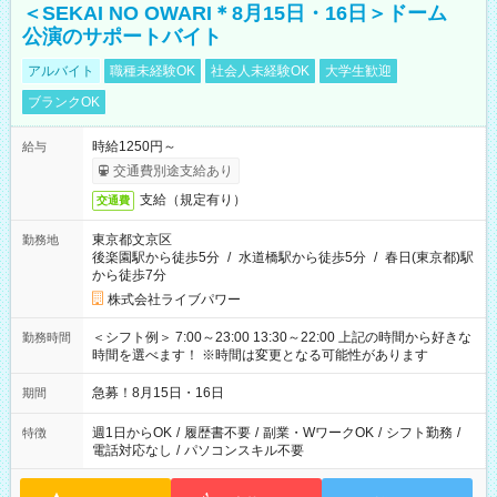
＜SEKAI NO OWARI＊8月15日・16日＞ドーム
公演のサポートバイト
アルバイト
職種未経験OK
社会人未経験OK
大学生歓迎
ブランクOK
時給1250円～
給与
交通費別途支給あり
支給（規定有り）
交通費
東京都文京区
勤務地
後楽園駅から徒歩5分
/
水道橋駅から徒歩5分
/
春日(東京都)駅
から徒歩7分
株式会社ライブパワー
＜シフト例＞ 7:00～23:00 13:30～22:00 上記の時間から好きな
勤務時間
時間を選べます！ ※時間は変更となる可能性があります
急募！8月15日・16日
期間
週1日からOK
/
履歴書不要
/
副業・WワークOK
/
シフト勤務
/
特徴
電話対応なし
/
パソコンスキル不要