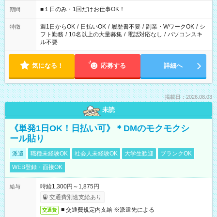
etc ★最短で3時間で5,120円のお仕事から 15時間で2万円近く稼
げるお仕事も！ ご希望のお時間に合わせてご紹介！ ※シフトは
■１日のみ・1回だけお仕事OK！
期間
現場によって異なります。 ※勿論、休憩時間はあるのでご安心
ください！
週1日からOK
/
日払いOK
/
履歴書不要
/
副業・WワークOK
/
シ
特徴
フト勤務
/
10名以上の大量募集
/
電話対応なし
/
パソコンスキ
ル不要
気になる！
応募する
詳細へ
掲載日：2026.08.03
未読
《単発1日OK！日払い可》＊DMのモクモクシ
ール貼り
派遣
職種未経験OK
社会人未経験OK
大学生歓迎
ブランクOK
WEB登録・面接OK
時給1,300円～1,875円
給与
交通費別途支給あり
■ 交通費規定内支給 ※派遣先による
交通費