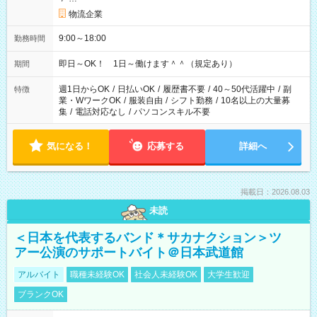
物流企業
9:00～18:00
勤務時間
即日～OK！ 1日～働けます＾＾（規定あり）
期間
週1日からOK
/
日払いOK
/
履歴書不要
/
40～50代活躍中
/
副
特徴
業・WワークOK
/
服装自由
/
シフト勤務
/
10名以上の大量募
集
/
電話対応なし
/
パソコンスキル不要
気になる！
応募する
詳細へ
掲載日：2026.08.03
未読
＜日本を代表するバンド＊サカナクション＞ツ
アー公演のサポートバイト＠日本武道館
アルバイト
職種未経験OK
社会人未経験OK
大学生歓迎
ブランクOK