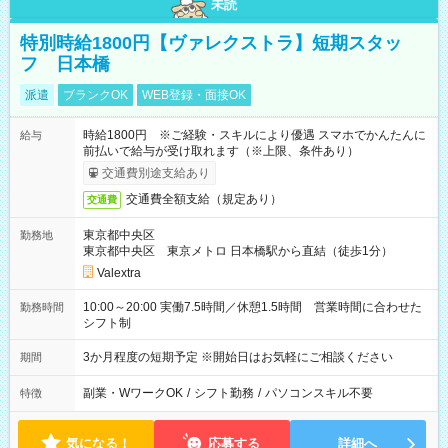
未読
特別時給1800円【ヴァレクストラ】短期スタッ
フ 日本橋
派遣
ブランクOK
WEB登録・面接OK
時給1800円 ※ご経験・スキルにより優遇 スマホでかんたんに
給与
前払いで給与が受け取れます（※上限、条件あり）
交通費別途支給あり
交通費全額支給（規定あり）
交通費
東京都中央区
勤務地
東京都中央区 東京メトロ 日本橋駅から直結（徒歩1分）
Valextra
10:00～20:00 実働7.5時間／休憩1.5時間 営業時間に合わせた
勤務時間
シフト制
3か月程度の短期予定 ※開始日はお気軽にご相談ください
期間
副業・WワークOK
/
シフト勤務
/
パソコンスキル不要
特徴
気になる！
応募する
詳細へ