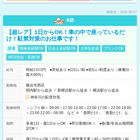
掲載日：2026.08.07
未読
【超レア】1日からOK！車の中で座っているだ
け！駐禁対策のお仕事です！
派遣
職種未経験OK
社会人未経験OK
大学生歓迎
ブランクOK
WEB登録・面接OK
時給1313円 ●昇給あり ●日払い制 ●前払い制度あり（稼働分・
給与
最大90%）
横浜市西区
勤務地
関内駅から徒歩
/
新横浜駅から徒歩
/
横浜駅から徒歩
神奈川の駐禁対策
＜シフト例＞ 09:00～17:00 13:00～22:00 17:00～22:00 19:00
勤務時間
～23:00 22:00～06:00 など ※「昼間だけ」「夜勤だけ」など
の希望OK
単発1日・週1日からOK ●即日勤務OK！ ●春/夏/冬休み期間限
期間
定OK！
週1日からOK
/
日払いOK
/
履歴書不要
/
40～50代活躍中
/
副
特徴