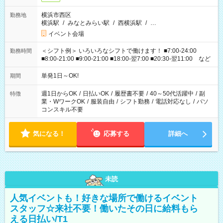
横浜市西区
勤務地
横浜駅
/
みなとみらい駅
/
西横浜駅
/
…
イベント会場
＜シフト例＞ いろいろなシフトで働けます！ ■7:00-24:00
勤務時間
■8:00-21:00 ■9:00-21:00 ■18:00-翌7:00 ■20:30-翌11:00 など
単発1日～OK!
期間
週1日からOK
/
日払いOK
/
履歴書不要
/
40～50代活躍中
/
副
特徴
業・WワークOK
/
服装自由
/
シフト勤務
/
電話対応なし
/
パソ
コンスキル不要
気になる！
応募する
詳細へ
未読
人気イベントも！好きな場所で働けるイベント
スタッフ☆来社不要！働いたその日に給料もら
える日払い/T1