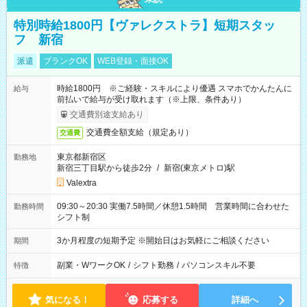
特別時給1800円【ヴァレクストラ】短期スタッ
フ 新宿
派遣
ブランクOK
WEB登録・面接OK
時給1800円 ※ご経験・スキルにより優遇 スマホでかんたんに
給与
前払いで給与が受け取れます（※上限、条件あり）
交通費別途支給あり
交通費全額支給（規定あり）
交通費
東京都新宿区
勤務地
新宿三丁目駅から徒歩2分
/
新宿(東京メトロ)駅
Valextra
09:30～20:30 実働7.5時間／休憩1.5時間 営業時間に合わせた
勤務時間
シフト制
3か月程度の短期予定 ※開始日はお気軽にご相談ください
期間
副業・WワークOK
/
シフト勤務
/
パソコンスキル不要
特徴
気になる！
応募する
詳細へ