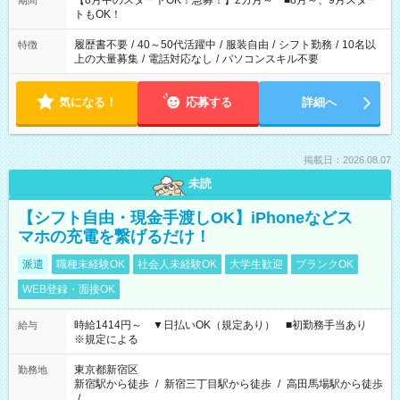
【8月中のスタートOK！急募！】2カ月～ ■8月～、9月スター
期間
ね。 ※Wワーク希望の方へ 今ご覧のお仕事で希望する勤務時間
トもOK！
と、もう1つのお仕事の勤務時間。 合計で週40時間を超える場
合は応募できません。
履歴書不要
/
40～50代活躍中
/
服装自由
/
シフト勤務
/
10名以
特徴
上の大量募集
/
電話対応なし
/
パソコンスキル不要
気になる！
応募する
詳細へ
掲載日：2026.08.07
未読
【シフト自由・現金手渡しOK】iPhoneなどス
マホの充電を繋げるだけ！
派遣
職種未経験OK
社会人未経験OK
大学生歓迎
ブランクOK
WEB登録・面接OK
時給1414円～ ▼日払いOK（規定あり） ■初勤務手当あり
給与
※規定による
東京都新宿区
勤務地
新宿駅から徒歩
/
新宿三丁目駅から徒歩
/
高田馬場駅から徒歩
/
…