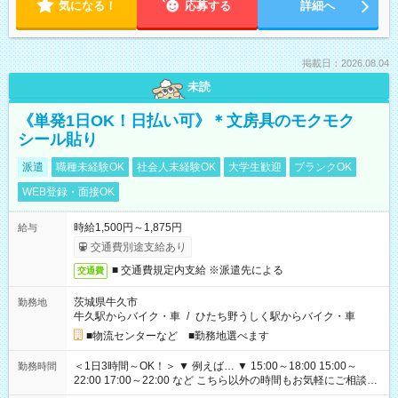
気になる！
応募する
詳細へ
掲載日：2026.08.04
未読
《単発1日OK！日払い可》＊文房具のモクモク
シール貼り
派遣
職種未経験OK
社会人未経験OK
大学生歓迎
ブランクOK
WEB登録・面接OK
時給1,500円～1,875円
給与
交通費別途支給あり
■ 交通費規定内支給 ※派遣先による
交通費
茨城県牛久市
勤務地
牛久駅からバイク・車
/
ひたち野うしく駅からバイク・車
■物流センターなど ■勤務地選べます
＜1日3時間～OK！＞ ▼ 例えば… ▼ 15:00～18:00 15:00～
勤務時間
22:00 17:00～22:00 など こちら以外の時間もお気軽にご相談く
ださい！