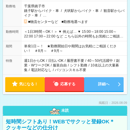
千葉県銚子市
勤務地
銚子駅からバイク・車
/
犬吠駅からバイク・車
/
観音駅からバ
イク・車
/
…
■物流センターなど ■勤務地選べます
＜1日3時間～OK！＞ ▼ 例えば… ▼ 15:00～18:00 15:00～
勤務時間
22:00 17:00～22:00 など こちら以外の時間もお気軽にご相談く
ださい！
単発1日～！ ★勤務開始日や期間はお気軽にご相談くださ
期間
い！ ＃8月～ ＃9月～
週1日からOK
/
日払いOK
/
履歴書不要
/
40～50代活躍中
/
副
特徴
業・WワークOK
/
服装自由
/
シフト勤務
/
10名以上の大量募
集
/
電話対応なし
/
パソコンスキル不要
気になる！
応募する
詳細へ
掲載日：2026.08.09
未読
短時間シフトあり！WEBでサクッと登録OK＊
クッキーなどの仕分け