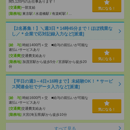
間5,120円のお仕事あります！
[交通費]
一部支給
気になる！
[勤務地]
東京駅
/
水道橋駅
/
有楽町駅
/
…
【2名募集！】＼週3日＊14時45分まで！ほぼ残業な
し／＊企業で応対記録入力など[派遣]
[給 与]
時給1400円＋交 ■給与の前払いが可能な
速払いサービスあり
[交通費]
交通費支給あり
気になる！
[勤務地]
加茂宮駅から徒歩5分
/
宮原駅から徒歩20
分
【平日の週3～4日×16時まで】未経験OK！＊サービ
ス関連会社でデータ入力など[派遣]
[給 与]
時給1600円＋交 ■給与の前払いが可能な
速払いサービスあり
[交通費]
交通費支給あり
気になる！
[勤務地]
大宮(埼玉県)駅から徒歩10分
すべて見る