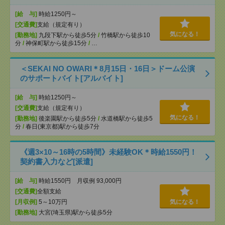
[給 与]
時給1250円～
[交通費]
支給（規定有り）
気になる！
[勤務地]
九段下駅から徒歩5分
/
竹橋駅から徒歩10
分
/
神保町駅から徒歩15分
/
…
＜SEKAI NO OWARI＊8月15日・16日＞ドーム公演
のサポートバイト[アルバイト]
[給 与]
時給1250円～
[交通費]
支給（規定有り）
気になる！
[勤務地]
後楽園駅から徒歩5分
/
水道橋駅から徒歩5
分
/
春日(東京都)駅から徒歩7分
《週3×10～16時の5時間》未経験OK＊時給1550円！
契約書入力など[派遣]
[給 与]
時給1550円 月収例 93,000円
[交通費]
全額支給
[月収例]
5～10万円
気になる！
[勤務地]
大宮(埼玉県)駅から徒歩5分