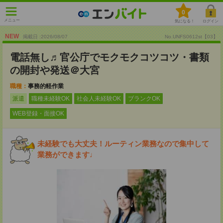
0
メニュー
気になる！
ログイン
NEW
掲載日 :2026
/
08
/
07
No.UNFS0612st【03】
電話無し♬官公庁でモクモクコツコツ・書類
の開封や発送＠大宮
職種：
事務的軽作業
派遣
職種未経験OK
社会人未経験OK
ブランクOK
WEB登録・面接OK
未経験でも大丈夫！ルーティン業務なので集中して
業務ができます♩