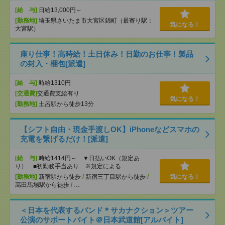
[給 与]
日給13,000円～
[勤務地]
埼玉県さいたま市大宮区錦町（最寄り駅：
気になる！
大宮駅）
座り仕事！高時給！土日休み！日勤のお仕事！製品
の封入・梱包[派遣]
[給 与]
時給1310円
[交通費]
交通費支給有り
気になる！
[勤務地]
土呂駅から徒歩13分
【シフト自由・現金手渡しOK】iPhoneなどスマホの
充電を繋げるだけ！[派遣]
[給 与]
時給1414円～ ▼日払いOK（規定あ
り） ■初勤務手当あり ※規定による
[勤務地]
新宿駅から徒歩
/
新宿三丁目駅から徒歩
/
気になる！
高田馬場駅から徒歩
/
…
＜日本を代表するバンド＊サカナクション＞ツアー
公演のサポートバイト＠日本武道館[アルバイト]