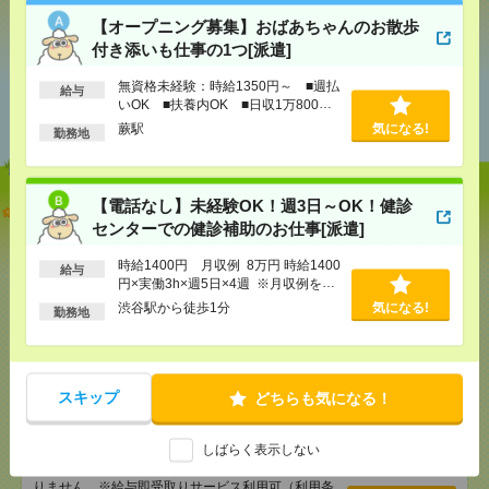
シェア
ツイート
ブックマーク
【オープニング募集】おばあちゃんのお散歩
付き添いも仕事の1つ[派遣]
無資格未経験：時給1350円～ ■週払
給与
あなたの閲覧履歴からの
いOK ■扶養内OK ■日収1万800円
おすすめ
以上
蕨駅
気になる!
勤務地
【電話なし】未経験OK！週3日～OK！健診
【オープニング募集】おばあちゃんのお散歩付き添
センターでの健診補助のお仕事[派遣]
いも仕事の1つ[派遣]
時給1400円 月収例 8万円 時給1400
給与
[給 与]
無資格未経験：時給1350円～ ■週払い
円×実働3h×週5日×4週 ※月収例を保
OK ■扶養内OK ■日収1万800円以上
証するものではありません。※給与即
渋谷駅から徒歩1分
気になる!
[交通費]
交通費全額支給
勤務地
気になる！
受取りサービス利用可（利用条件有）
[勤務地]
蕨駅
【電話なし】未経験OK！週3日～OK！健診センター
スキップ
どちらも気になる！
での健診補助のお仕事[派遣]
しばらく表示しない
[給 与]
時給1400円 月収例 8万円 時給1400円×
実働3h×週5日×4週 ※月収例を保証するものではあ
りません。※給与即受取りサービス利用可（利用条