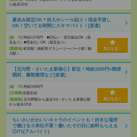
ら徒歩10分
夏休み限定OK＊封入やシール貼り！現金手渡し
OK！空いてる時間にスキマバイト！[派遣]
[給 与]
時給1378円 ■日払い・翌日振込OK（規
定あり）■現金払いOK（規定あり）
[勤務地]
町田駅
/
南町田グランベリーパーク駅
/
鶴
気になる！
川駅
/
…
【北与野・さいたま新都心】駅近！時給1600円×郵便
開封、書類整理など[派遣]
[給 与]
時給1600円
[交通費]
全額支給
気になる！
[勤務地]
北与野駅から徒歩3分
/
さいたま新都心駅
から徒歩10分
ちいさいかわいいキャラのイベントも！好きな場所
で働ける☆来社不要！働いたその日に給料もらえる
◎/T1[アルバイト]