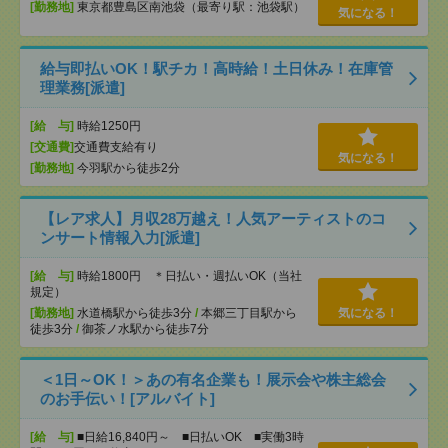
[勤務地]
東京都豊島区南池袋（最寄り駅：池袋駅）
気になる！
給与即払いOK！駅チカ！高時給！土日休み！在庫管
理業務[派遣]
[給 与]
時給1250円
[交通費]
交通費支給有り
気になる！
[勤務地]
今羽駅から徒歩2分
【レア求人】月収28万越え！人気アーティストのコ
ンサート情報入力[派遣]
[給 与]
時給1800円 ＊日払い・週払いOK（当社
規定）
[勤務地]
水道橋駅から徒歩3分
/
本郷三丁目駅から
気になる！
徒歩3分
/
御茶ノ水駅から徒歩7分
＜1日～OK！＞あの有名企業も！展示会や株主総会
のお手伝い！[アルバイト]
[給 与]
■日給16,840円～ ■日払いOK ■実働3時