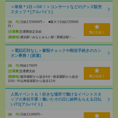
＜単発＊1日～OK！＞コンサートなどのグッズ販売
スタッフ＊[アルバイト]
[給 与]
日給1万5000円～ ■最大で日給2万8500
円！
[交通費]
交通費規定支給
気になる！
[勤務地]
横浜駅
/
みなとみらい駅
/
西横浜駅
/
…
＜電話応対なし＞書類チェックや郵送手続きのカン
タン事務！[派遣]
[給 与]
時給1750円
[交通費]
交通費支給
気になる！
[勤務地]
飯田橋駅から徒歩4分
/
後楽園駅から徒歩
10分
/
牛込神楽坂駅から徒歩12分
人気イベントも！好きな場所で働けるイベントスタ
ッフ☆来社不要！働いたその日に給料もらえる日払
い/T1[アルバイト]
[給 与]
日給13,000円～