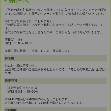
登録について
【登録の流れ】弊社のご案内⇒面接シート記入⇒タイピングチェック⇒面談
メインは面談で、お仕事のイメージが膨らむよう詳細をお伝えいたします。
当社では登録会は行っておりません。
心の声に耳を傾け、あなたと真剣に向き合ってお話したいと考えておりま
す。
形式上の登録ではなく、あなたの今・これからを一緒に考えていきます。
平日(月～金)
時間：10:00～18:00
※現在既に離職中（求職中）の方、優先致します。
持ち物
特に持ち物は不要です！
面談時にご希望やご職歴をお尋ねしますので、メモなどの準備があれば充分
です。
所要時間
【来社登録】⇒60~90分
【WEB登録】⇒45~60分
※WEBの場合は基本面談のみとなっております。
※応募されたお仕事によっては多少異なることもあります。
登録場所