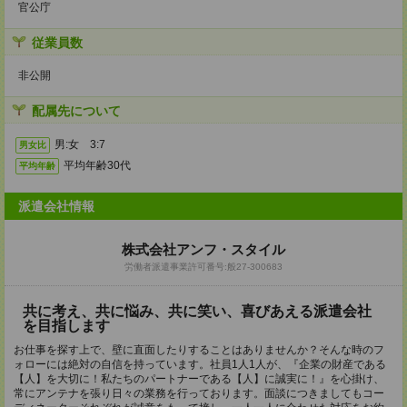
官公庁
従業員数
非公開
配属先について
男:女 3:7
男女比
平均年齢30代
平均年齢
派遣会社情報
株式会社アンフ・スタイル
労働者派遣事業許可番号:般27-300683
共に考え、共に悩み、共に笑い、喜びあえる派遣会社
を目指します
お仕事を探す上で、壁に直面したりすることはありませんか？そんな時のフ
ォローには絶対の自信を持っています。社員1人1人が、『企業の財産である
【人】を大切に！私たちのパートナーである【人】に誠実に！』を心掛け、
常にアンテナを張り日々の業務を行っております。面談につきましてもコー