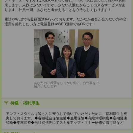
ディネーターそれぞれが誠意をもって接し、一人一人に合わせた対応をお約
束します。人数は少ないですが、少ない人数だからこそ出来るサービスがあ
ります。社員一同、あなたと出会えることを心待ちしております！
電話やWEBでも登録面談を行っております。なかなか都合が合わない方や交
通費を節約したい方は電話登録やWEB登録でもOKです！
あなたのご希望をしっかり伺い、お仕事をご
紹介いたします
待遇・福利厚生
アンフ・スタイルは皆さんに安心して働いていただくために、福利厚生も充
実しております。◆各種社会保険完備◆雇用保険◆有給休暇制度◆定期健康
診断◆年末調整◆当社提携先にてスキルアップ・マナー研修受講可能など