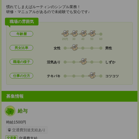
慣れてしまえばルーティンのシンプル業務！
研修・マニュアルがあるので未経験でも安心です♩
職場の雰囲気
年齢層
20代
30
40
50
60
男女比率
女性
男性
職場の様子
活気あり
しずか
仕事の仕方
テキパキ
コツコツ
募集情報
給与
時給1500円
交通費別途支給あり
交通費支給
交通費