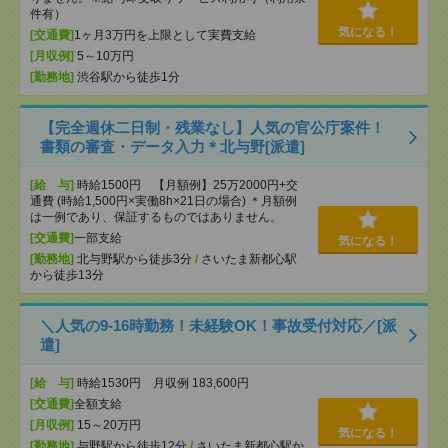
件有）
気になる！
[交通費]
1ヶ月3万円を上限として実費支給
[月収例]
5～10万円
[勤務地]
渋谷駅から徒歩1分
【完全週休二日制・残業なし】人気の官公庁案件！
書類の審査・データ入力＊北与野[派遣]
[給 与]
時給1500円 【月額例】25万2000円+交
通費 (時給1,500円×実働8h×21日の場合) ＊月額例
は一例であり、保証するものではありません。
[交通費]
一部支給
気になる！
[勤務地]
北与野駅から徒歩3分
/
さいたま新都心駅
から徒歩13分
＼人気の9-16時勤務！未経験OK！事故受付対応／[派
遣]
[給 与]
時給1530円 月収例 183,600円
[交通費]
全額支給
[月収例]
15～20万円
気になる！
[勤務地]
与野駅から徒歩12分
/
さいたま新都心駅か