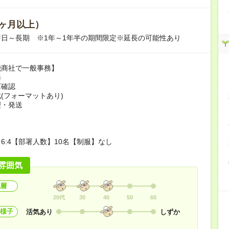
ヶ月以上）
日～長期 ※1年～1年半の期間限定※延長の可能性あり
機商社で一般事務】
務
庫確認
(フォーマットあり)
理・発送
6:4【部署人数】10名【制服】なし
雰囲気
層
20代
30
40
50
60
様子
活気あり
しずか