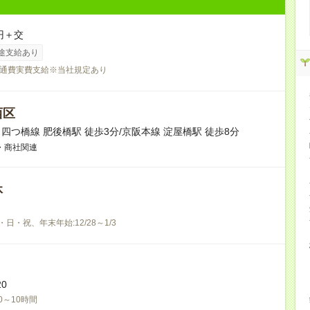
円＋交
途支給あり
通費実費支給※当社規定あり
西区
四つ橋線 肥後橋駅 徒歩3分/京阪本線 淀屋橋駅 徒歩8分
・商社関連
休
・日・祝、年末年始:12/28～1/3
20
0～10時間