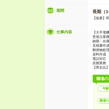
期間
長期（3
【急募】即
仕事内容
【大手電
受発注業
納期・在
見積書作成
郵便物処
資料作成
電話対応
庶務業務
【男女比】
職場の
年齢
職場の