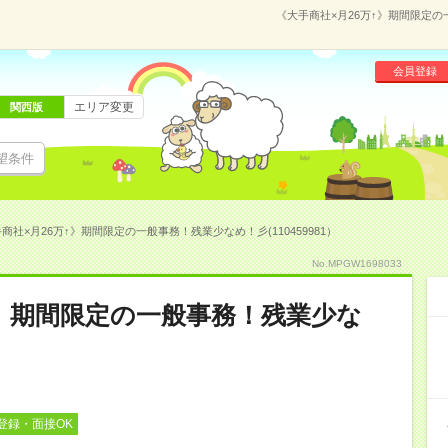
《大手商社×月26万↑》期間限定の
会員登録
エリア変更
関西版
望条件
商社×月26万↑》期間限定の一般事務！残業少なめ！彡(110459981）
No.MPGW1698033
↑》期間限定の一般事務！残業少な
登録・面接OK