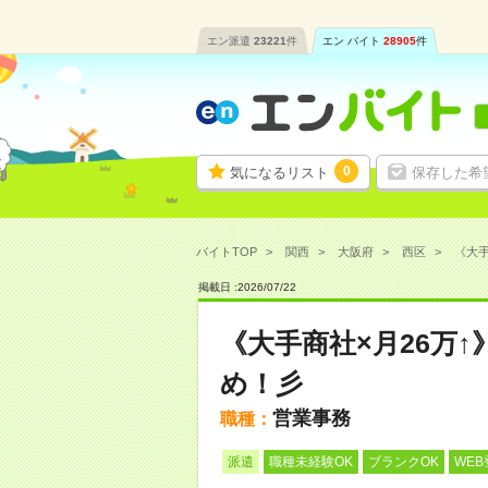
エン派遣
23221
件
エン バイト
28905
件
0
気になるリスト
保存した希
バイトTOP
関西
大阪府
西区
《大手
掲載日 :
2026
/
07
/
22
《大手商社×月26万
め！彡
営業事務
職種：
派遣
職種未経験OK
ブランクOK
WEB