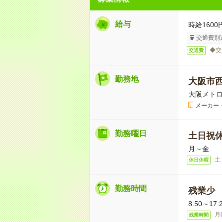
給与
時給1600
交通費別
◆交
交通費
勤務地
大阪市
大阪メトロ
メーカー
勤務曜日
土日祝
月～金
土
休日休暇
勤務時間
残業少
8:50～17:
月
残業時間