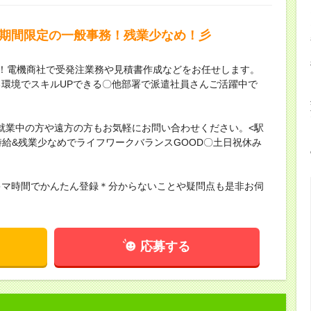
》期間限定の一般事務！残業少なめ！彡
K！電機商社で受発注業務や見積書作成などをお任せします。
環境でスキルUPできる〇他部署で派遣社員さんご活躍中で
就業中の方や遠方の方もお気軽にお問い合わせください。<駅
時給&残業少なめでライフワークバランスGOOD〇土日祝休み
キマ時間でかんたん登録＊分からないことや疑問点も是非お伺
応募する