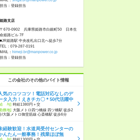
担当：登録担当
姫路支店
〒670-0902 兵庫県姫路市白銀町50 日本生
命姫路ビル 7F
■JR姫路駅 中央改札出口北へ徒歩7分
TEL：079-287-0191
MAIL：
himeji.br@manpower.co.jp
担当：登録担当
この会社のその他のバイト情報
人気のコツコツ！電話対応なしのデ
ータ入力！えきチカ〇＊50代活躍中
[給 与]
時給1380円＋交
[勤務地]
大阪メトロ四つ橋線 四ツ橋駅 徒歩2
分/大阪メトロ御堂筋線 心斎橋駅 徒歩6分
未経験歓迎！水道局受付センターの
かんたん一般事務！残業ほぼ無
[給 与]
時給1300円＋交