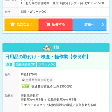
1日あたりの実働時間：最大5時間/日 シフト例 (1)9:00～15:00
(2)9:00～16:00 上記以外の時間帯もご都合にあわせることが可
能です。 週2～5日 土日のお休みにも対応！
副業・WワークOK
特徴
気になる！
応募する
詳細へ
未読
日用品の取付け・検査・軽作業【奈良市】
派遣
職種未経験OK
ブランクOK
時給1170円
給与
交通費別途支給あり
交通費全額支給(上限13000円)
交通費
奈良県奈良市
勤務地
奈良駅から車7分
/
近鉄奈良駅から車7分
ナラーズスタッフ多数活躍中の職場／奈良市東九条町