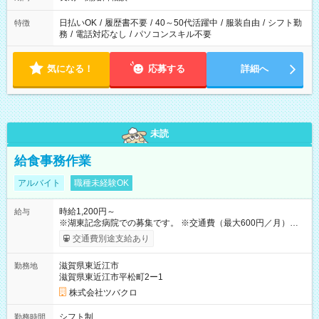
日払いOK
/
履歴書不要
/
40～50代活躍中
/
服装自由
/
シフト勤
特徴
務
/
電話対応なし
/
パソコンスキル不要
気になる！
応募する
詳細へ
未読
給食事務作業
アルバイト
職種未経験OK
時給1,200円～
給与
※湖東記念病院での募集です。 ※交通費（最大600円／月）
【試用期間】試用期間あり 試用期間の長さ：1ヶ月 雇用形態、
交通費別途支給あり
給与は本採用時と同じです。
滋賀県東近江市
勤務地
滋賀県東近江市平松町2ー1
株式会社ツバクロ
シフト制
勤務時間