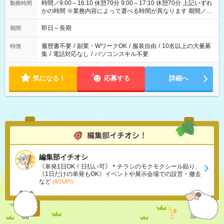
時間／9:00～16:10 休憩70分 9:00～17:10 休憩70分 上記いずれ
勤務時間
かの時間 ※業務内容によって選べる時間が異なります 期間／即
日～長期安定 スタート日は相談可能！ 勤務日／月～金の週4日
～でOK！
即日～長期
期間
履歴書不要
/
副業・WワークOK
/
服装自由
/
10名以上の大量募
特徴
集
/
電話対応なし
/
パソコンスキル不要
気になる！
応募する
詳細へ
編集部イチオシ
《単発1日OK！日払い可》＊チラシのモクモクシール貼り、
《1日だけの単発もOK》イベントや展示会場での設営・撤去
など
(8/7UP!)