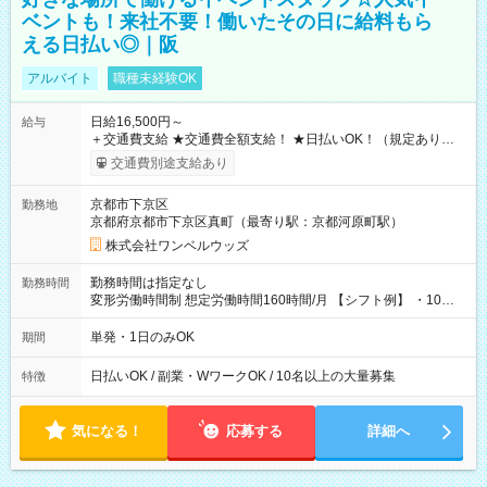
ベントも！来社不要！働いたその日に給料もら
える日払い◎｜阪
アルバイト
職種未経験OK
日給16,500円～
給与
＋交通費支給 ★交通費全額支給！ ★日払いOK！（規定あり） ┗
働いたその日に現金GET♪ お仕事後はコンビニATMから 日払
交通費別途支給あり
い分を引き落とせます！ 【試用期間】試用期間なし
京都市下京区
勤務地
京都府京都市下京区真町（最寄り駅：京都河原町駅）
株式会社ワンベルウッズ
勤務時間は指定なし
勤務時間
変形労働時間制 想定労働時間160時間/月 【シフト例】 ・10：
00～20：00
単発・1日のみOK
期間
日払いOK / 副業・WワークOK / 10名以上の大量募集
特徴
気になる！
応募する
詳細へ