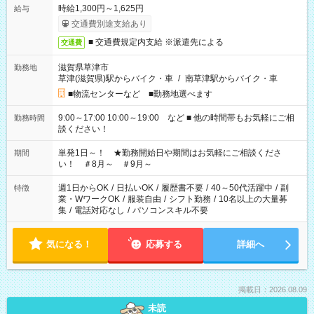
時給1,300円～1,625円
給与
交通費別途支給あり
■ 交通費規定内支給 ※派遣先による
交通費
滋賀県草津市
勤務地
草津(滋賀県)駅からバイク・車
/
南草津駅からバイク・車
■物流センターなど ■勤務地選べます
9:00～17:00 10:00～19:00 など ■ 他の時間帯もお気軽にご相
勤務時間
談ください！
単発1日～！ ★勤務開始日や期間はお気軽にご相談くださ
期間
い！ ＃8月～ ＃9月～
週1日からOK
/
日払いOK
/
履歴書不要
/
40～50代活躍中
/
副
特徴
業・WワークOK
/
服装自由
/
シフト勤務
/
10名以上の大量募
集
/
電話対応なし
/
パソコンスキル不要
気になる！
応募する
詳細へ
掲載日：2026.08.09
未読