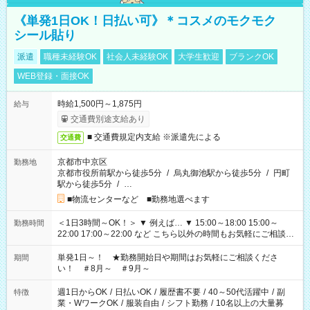
《単発1日OK！日払い可》＊コスメのモクモク
シール貼り
派遣
職種未経験OK
社会人未経験OK
大学生歓迎
ブランクOK
WEB登録・面接OK
時給1,500円～1,875円
給与
交通費別途支給あり
■ 交通費規定内支給 ※派遣先による
交通費
京都市中京区
勤務地
京都市役所前駅から徒歩5分
/
烏丸御池駅から徒歩5分
/
円町
駅から徒歩5分
/
…
■物流センターなど ■勤務地選べます
＜1日3時間～OK！＞ ▼ 例えば… ▼ 15:00～18:00 15:00～
勤務時間
22:00 17:00～22:00 など こちら以外の時間もお気軽にご相談く
ださい！
単発1日～！ ★勤務開始日や期間はお気軽にご相談くださ
期間
い！ ＃8月～ ＃9月～
週1日からOK
/
日払いOK
/
履歴書不要
/
40～50代活躍中
/
副
特徴
業・WワークOK
/
服装自由
/
シフト勤務
/
10名以上の大量募