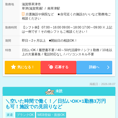
滋賀県草津市
勤務地
草津(滋賀県)駅
/
南草津駅
介護施設や病院など ★自宅近くの施設がいいなど勤務地ご
相談ください
【シフト例】 07:00～16:00 09:00～18:00 17:00～09:00 ※ 上記
勤務時間
は一例です！その他シフトもご相談ください！
即日～2ヶ月以上 ■開始日の相談OK！
期間
日払いOK
/
履歴書不要
/
40～50代活躍中
/
シフト勤務
/
10名以
特徴
上の大量募集
/
電話対応なし
/
パソコンスキル不要
気になる！
応募する
詳細へ
掲載日：2026.08.07
未読
＼空いた時間で働く！／日払いOK×1勤務3万円
も可！施設での見回りなど
派遣
ブランクOK
WEB登録・面接OK