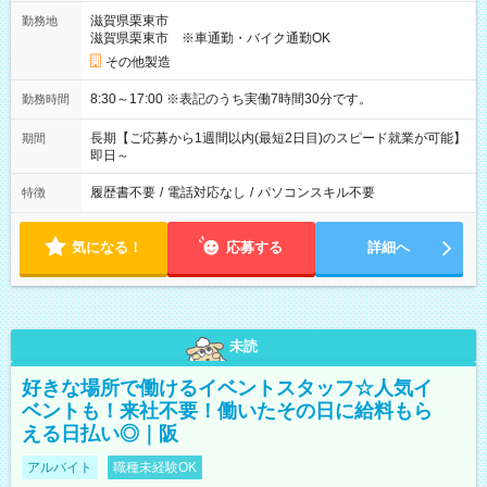
滋賀県栗東市
勤務地
滋賀県栗東市 ※車通勤・バイク通勤OK
その他製造
8:30～17:00 ※表記のうち実働7時間30分です。
勤務時間
長期【ご応募から1週間以内(最短2日目)のスピード就業が可能】
期間
即日～
履歴書不要
/
電話対応なし
/
パソコンスキル不要
特徴
気になる！
応募する
詳細へ
未読
好きな場所で働けるイベントスタッフ☆人気イ
ベントも！来社不要！働いたその日に給料もら
える日払い◎｜阪
アルバイト
職種未経験OK