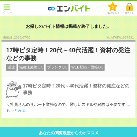
0
メニュー
気になる！
ログイン
お探しのバイト情報は掲載が終了しました。
掲載日 :2026
/
07
/
09
No.MPGW1697931
17時ピタ定時！20代～40代活躍！資材の発注
などの事務
派遣
職種未経験OK
ブランクOK
WEB登録・面接OK
17時ピタ定時！20代～40代活躍！資材の発注などの
事務
＼社員さんのサポート業務なので、難しいスキルや経験は不要です
...
もっとみる
あなたの閲覧履歴からのオススメ