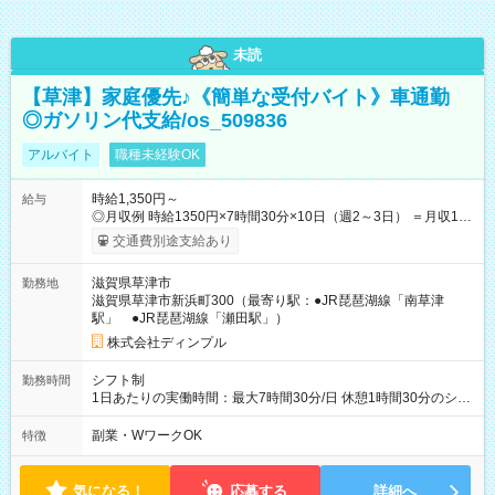
未読
【草津】家庭優先♪《簡単な受付バイト》車通勤
◎ガソリン代支給/os_509836
アルバイト
職種未経験OK
時給1,350円～
給与
◎月収例 時給1350円×7時間30分×10日（週2～3日） ＝月収10
万円以上可＋交通費 ※勤務日数は一例です 【試用期間】試用期
交通費別途支給あり
間あり 試用期間の長さ：3ヶ月 雇用形態、給与は本採用時と同
じです。
滋賀県草津市
勤務地
滋賀県草津市新浜町300（最寄り駅：●JR琵琶湖線「南草津
駅」 ●JR琵琶湖線「瀬田駅」）
株式会社ディンプル
シフト制
勤務時間
1日あたりの実働時間：最大7時間30分/日 休憩1時間30分のシフ
ト制 ＜シフト例＞ 9：20～18：20 10：20～19：20 11：20～
20：20 12：30～21：30 ＜残業ほぼなし♪＞ 残業はあっても月1
副業・WワークOK
特徴
時間以内。 定時退社がキホンなので、 プライベートや家庭とも
両立しやすい☆
気になる！
応募する
詳細へ