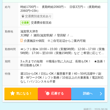
時給1700円～ 夜勤時給2060円～ 日収3万円～（夜勤時給
給与
2060円×15h）
交通費別途支給あり
交通費全額支給
交通費
滋賀県大津市
勤務地
大津駅
/
瀬田(滋賀県)駅
/
堅田駅
/
…
介護施設や病院 ※ご自宅近辺からご案内可能
≪シフト例≫ 10:00～15:00（実働5時間） 12:00～17:00（実働
勤務時間
5時間） 17:00～翌10:00（実働15時間）など ご希望に応じて、
働く時間は調整できます！ お気軽に担当へ相談ください！
3ヵ月までの短期 ※職場が気に入れば、長期もOK！ ★急募！
期間
即日勤務もOK！
週1日からOK
/
日払いOK
/
履歴書不要
/
40～50代活躍中
/
副
特徴
業・WワークOK
/
シフト勤務
/
10名以上の大量募集
/
電話対応
なし
/
パソコンスキル不要
気になる！
応募する
詳細へ
掲載日：2026.08.06