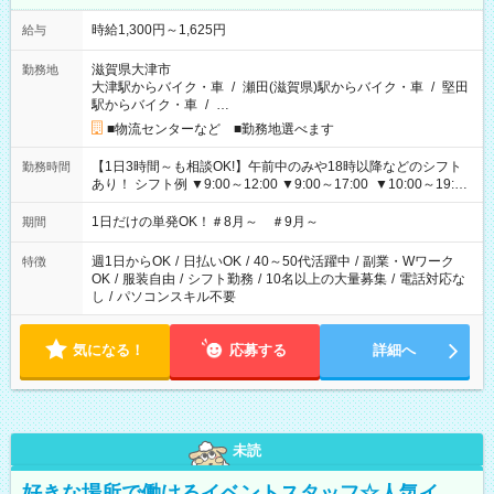
時給1,300円～1,625円
給与
滋賀県大津市
勤務地
大津駅からバイク・車
/
瀬田(滋賀県)駅からバイク・車
/
堅田
駅からバイク・車
/
…
■物流センターなど ■勤務地選べます
【1日3時間～も相談OK!】午前中のみや18時以降などのシフト
勤務時間
あり！ シフト例 ▼9:00～12:00 ▼9:00～17:00 ▼10:00～19:00
▼18:00～21:00
1日だけの単発OK！＃8月～ ＃9月～
期間
週1日からOK
/
日払いOK
/
40～50代活躍中
/
副業・Wワーク
特徴
OK
/
服装自由
/
シフト勤務
/
10名以上の大量募集
/
電話対応な
し
/
パソコンスキル不要
気になる！
応募する
詳細へ
未読
好きな場所で働けるイベントスタッフ☆人気イ