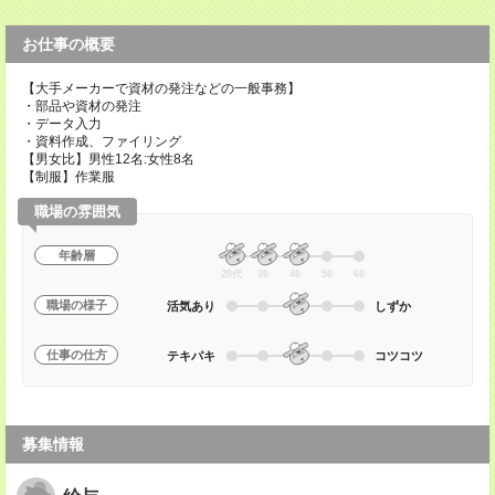
お仕事の概要
【大手メーカーで資材の発注などの一般事務】
・部品や資材の発注
・データ入力
・資料作成、ファイリング
【男女比】男性12名:女性8名
【制服】作業服
職場の雰囲気
年齢層
20代
30
40
50
60
職場の様子
活気あり
しずか
仕事の仕方
テキパキ
コツコツ
募集情報