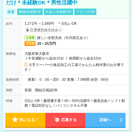
だけ＊未経験OK＊男性活躍中
派遣
職種未経験OK
社会人未経験OK
ブランクOK
1,271円 ～1,589円 ＊日払いOK
給与
交通費別途支給あり
嬉しい全額支給（社内規定あり）
交通費
20～25万円
月収例
大阪府東大阪市
勤務地
ＪＲ長瀬駅から徒歩15分
/
南巽駅から徒歩10分
大手スーパーの食品加工の工場でかんたん軽作業のお仕事で
す！
〈夜勤〉 0：00～翌8：30 実働：7.5時間 休憩：60分
勤務時間
長期 開始日相談OK
期間
日払いOK
/
履歴書不要
/
40～50代活躍中
/
服装自由
/
シフト勤
特徴
務
/
電話対応なし
/
パソコンスキル不要
気になる！
応募する
詳細へ