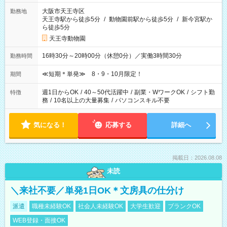
大阪市天王寺区
勤務地
天王寺駅から徒歩5分
/
動物園前駅から徒歩5分
/
新今宮駅か
ら徒歩5分
天王寺動物園
16時30分～20時00分（休憩0分）／実働3時間30分
勤務時間
≪短期＊単発≫ 8・9・10月限定！
期間
週1日からOK
/
40～50代活躍中
/
副業・WワークOK
/
シフト勤
特徴
務
/
10名以上の大量募集
/
パソコンスキル不要
気になる！
応募する
詳細へ
掲載日：2026.08.08
未読
＼来社不要／単発1日OK＊文房具の仕分け
派遣
職種未経験OK
社会人未経験OK
大学生歓迎
ブランクOK
WEB登録・面接OK