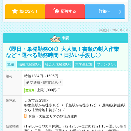
気になる！
応募する
詳細へ
掲載日：2026.07.30
未読
《即日・単発勤務OK》大人気！書類の封入作業
など＊選べる勤務時間＊日払い手渡し〇
派遣
職種未経験OK
社会人未経験OK
大学生歓迎
ブランクOK
時給1284円～1605円
給与
交通費別途支給あり
上限1,000円/日
交通費
大阪市西淀川区
勤務地
御幣島駅から徒歩10分
/
千船駅から徒歩12分
/
尼崎(阪神線)駅
から【登録地】徒歩1分
/
…
兵庫・大阪エリアの物流倉庫内
(1)9:00～17:00※休憩1ｈ (2)17:30～21:30 (3)21:15～翌8:00※休
勤務時間