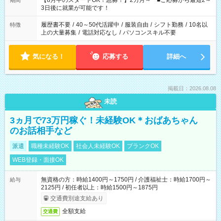
【8月中のスタートOK！急募！】2カ月～ ■ご応募から最短2～
期間
ね。 ※Wワーク希望の方へ 今ご覧のお仕事で希望する勤務時間
3日後に就業が可能です！
と、もう1つのお仕事の勤務時間。 合計で週40時間を超える場
合は応募できません。
履歴書不要
/
40～50代活躍中
/
服装自由
/
シフト勤務
/
10名以
特徴
上の大量募集
/
電話対応なし
/
パソコンスキル不要
気になる！
応募する
詳細へ
掲載日：2026.08.08
未読
3ヵ月で73万円稼ぐ！未経験OK＊おばあちゃん
のお話相手など
派遣
職種未経験OK
社会人未経験OK
ブランクOK
WEB登録・面接OK
無資格の方：時給1400円～1750円 / 介護福祉士：時給1700円～
給与
2125円 / 初任者以上：時給1500円～1875円
交通費別途支給あり
全額支給
交通費