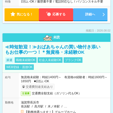
日払いOK
/
履歴書不要
/
電話対応なし
/
パソコンスキル不要
特徴
気になる！
応募する
詳細へ
掲載日：2026.08.02
未読
≪時短歓迎！≫おばあちゃんの買い物付き添い
もお仕事の一つ！＊無資格・未経験OK
派遣
職種未経験OK
社会人未経験OK
ブランクOK
WEB登録・面接OK
無資格未経験：時給1400円～ 有資格or経験者：時給1600円～
給与
1650円 ■日払いOK
交通費別途支給あり
交通費全額支給（ガソリン代もOK）
交通費
滋賀県長浜市
勤務地
長浜駅
/
高月駅
/
木ノ本駅
/
…
【勤務地選べます！】グループホーム