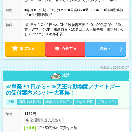
憩1ｈ 日勤・夕勤・夜勤からお選びいただけます！ ご希望に合
わせて働けるお仕事です(*^^*) 【その他選べる勤務時間】 8-17
時/9-17時/9-18時/10-18時/11-21時/18-22時/20-翌4時/21-翌5
■急募■ド短期1日だけOK☆ ■単発OK ■週1～OK！ ■短期勤務歓
期間
時/22-翌6時/0-翌8時 ご自身のご都合で選んで頂ける完全自由シ
迎 ■長期勤務歓迎
フト！
週1日からOK
/
日払いOK
/
履歴書不要
/
40～50代活躍中
/
副
特徴
業・WワークOK
/
服装自由
/
10名以上の大量募集
/
電話対応な
し
/
パソコンスキル不要
気になる！
応募する
詳細へ
掲載日：2026.08.07
未読
≪単発＊1日から～≫天王寺動物園／ナイトズー
の受付案内メンバー大募集！
派遣
職種未経験OK
社会人未経験OK
大学生歓迎
ブランクOK
1177円
給与
交通費別途支給あり
1日450円迄の実費を支給
交通費