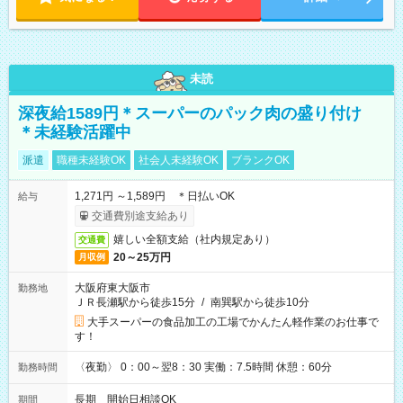
未読
深夜給1589円＊スーパーのパック肉の盛り付け
＊未経験活躍中
派遣
職種未経験OK
社会人未経験OK
ブランクOK
1,271円 ～1,589円 ＊日払いOK
給与
交通費別途支給あり
嬉しい全額支給（社内規定あり）
交通費
20～25万円
月収例
大阪府東大阪市
勤務地
ＪＲ長瀬駅から徒歩15分
/
南巽駅から徒歩10分
大手スーパーの食品加工の工場でかんたん軽作業のお仕事で
す！
〈夜勤〉 0：00～翌8：30 実働：7.5時間 休憩：60分
勤務時間
長期 開始日相談OK
期間