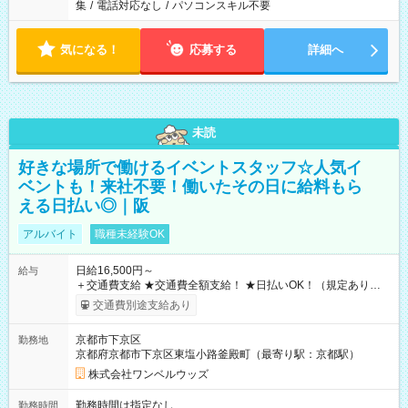
集
/
電話対応なし
/
パソコンスキル不要
気になる！
応募する
詳細へ
未読
好きな場所で働けるイベントスタッフ☆人気イ
ベントも！来社不要！働いたその日に給料もら
える日払い◎｜阪
アルバイト
職種未経験OK
日給16,500円～
給与
＋交通費支給 ★交通費全額支給！ ★日払いOK！（規定あり） ┗
働いたその日に現金GET♪ お仕事後はコンビニATMから 日払
交通費別途支給あり
い分を引き落とせます！ 【試用期間】試用期間なし
京都市下京区
勤務地
京都府京都市下京区東塩小路釜殿町（最寄り駅：京都駅）
株式会社ワンベルウッズ
勤務時間は指定なし
勤務時間