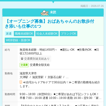
掲載日：2026.07.26
未読
【オープニング募集】おばあちゃんのお散歩付
き添いも仕事の1つ
派遣
職種未経験OK
社会人未経験OK
ブランクOK
WEB登録・面接OK
無資格未経験：時給1450円～ ■週払いOK ■扶養内OK ■日
給与
収1万1600円以上
交通費別途支給あり
交通費全額支給
交通費
滋賀県大津市
勤務地
大津駅
/
滋賀里駅
/
京阪石山駅
/
…
≪自宅からドアtoドアで30分以内！≫ご希望の勤務地を紹介
します。
9:00～18:00（休憩60分） ■ご希望があれば下記シフトもOK！
勤務時間
早番 7:00～16:00 遅番 10:00～19:00 夜勤 16:30～翌9:30 「家族
と休みを合わせたい」 「余裕を持って夕飯の準備がしたい」
「できれば残業はしたくない」 など、ご希望を教えてください