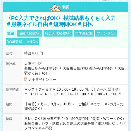
未読
〈PC入力できればOK〉模試結果もくもく入力
＃服装ネイル自由＃短時間OK＃日払
派遣
職種未経験OK
社会人未経験OK
大学生歓迎
ブランクOK
WEB登録・面接OK
時給1600円
給与
大阪市北区
勤務地
西梅田駅から徒歩3分
/
大阪梅田(阪神線)駅から徒歩4分
/
大阪
駅から徒歩4分
/
…
大手事務センター
▼シフト選べます▼ 10：00～19：00 内、6ｈから相談可能！
勤務時間
＊10：00～16：00 ＊10：00～17：00 ＊10：00～18：00 ＊
11：00～19：00 ＊12：00～19：00 ＊13：00～19：00
【急募】8月～、9月～、10月～ ご相談OKです ＃2カ月～短
期間
期相談OK！
日払いOK
/
履歴書不要
/
40～50代活躍中
/
副業・WワークOK
/
特徴
服装自由
/
シフト勤務
/
10名以上の大量募集
/
電話対応なし
/
パ
ソコンスキル不要