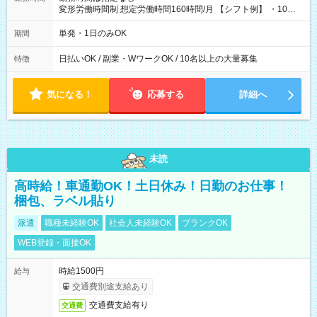
変形労働時間制 想定労働時間160時間/月 【シフト例】 ・10：
00～20：00
単発・1日のみOK
期間
日払いOK / 副業・WワークOK / 10名以上の大量募集
特徴
気になる！
応募する
詳細へ
未読
高時給！車通勤OK！土日休み！日勤のお仕事！
梱包、ラベル貼り
派遣
職種未経験OK
社会人未経験OK
ブランクOK
WEB登録・面接OK
時給1500円
給与
交通費別途支給あり
交通費支給有り
交通費