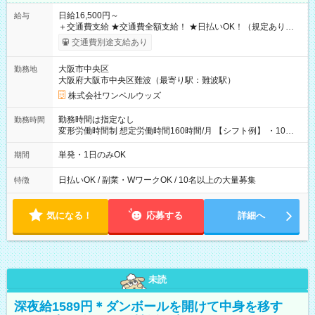
日給16,500円～
給与
＋交通費支給 ★交通費全額支給！ ★日払いOK！（規定あり） ┗
働いたその日に現金GET♪ お仕事後はコンビニATMから 日払
交通費別途支給あり
い分を引き落とせます！ 【試用期間】試用期間なし
大阪市中央区
勤務地
大阪府大阪市中央区難波（最寄り駅：難波駅）
株式会社ワンベルウッズ
勤務時間は指定なし
勤務時間
変形労働時間制 想定労働時間160時間/月 【シフト例】 ・10：
00～20：00
単発・1日のみOK
期間
日払いOK / 副業・WワークOK / 10名以上の大量募集
特徴
気になる！
応募する
詳細へ
未読
深夜給1589円＊ダンボールを開けて中身を移す