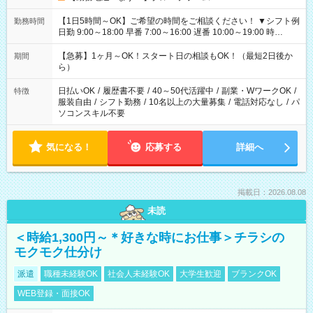
【1日5時間～OK】ご希望の時間をご相談ください！ ▼シフト例
勤務時間
日勤 9:00～18:00 早番 7:00～16:00 遅番 10:00～19:00 時
短 10:00～15:00 上記はあくまで一例です。 「夕方までには帰
宅しておきたい」 「朝はゆっくりのスタートがいい」 「お昼の
【急募】1ヶ月～OK！スタート日の相談もOK！（最短2日後か
期間
時間を有効に使いたい」 など、ご希望があれば教えてください
ら）
ね。
日払いOK
/
履歴書不要
/
40～50代活躍中
/
副業・WワークOK
/
特徴
服装自由
/
シフト勤務
/
10名以上の大量募集
/
電話対応なし
/
パ
ソコンスキル不要
気になる！
応募する
詳細へ
掲載日：2026.08.08
未読
＜時給1,300円～＊好きな時にお仕事＞チラシの
モクモク仕分け
派遣
職種未経験OK
社会人未経験OK
大学生歓迎
ブランクOK
WEB登録・面接OK