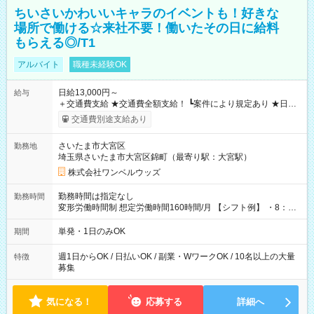
ちいさいかわいいキャラのイベントも！好きな
場所で働ける☆来社不要！働いたその日に給料
もらえる◎/T1
アルバイト
職種未経験OK
日給13,000円～
給与
＋交通費支給 ★交通費全額支給！ ┗案件により規定あり ★日払
いOK！（規定あり） ┗働いたその日に現金GET♪ お仕事後はコ
交通費別途支給あり
ンビニATMから 日払い分を引き落とせます！ 【試用期間】試
用期間なし
さいたま市大宮区
勤務地
埼玉県さいたま市大宮区錦町（最寄り駅：大宮駅）
株式会社ワンベルウッズ
勤務時間は指定なし
勤務時間
変形労働時間制 想定労働時間160時間/月 【シフト例】 ・8：00
～21：00
単発・1日のみOK
期間
週1日からOK / 日払いOK / 副業・WワークOK / 10名以上の大量
特徴
募集
気になる！
応募する
詳細へ