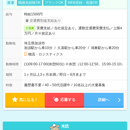
派遣
職種未経験OK
ブランクOK
WEB登録・面接OK
時給1500円
給与
交通費別途支給あり
実費支給／当社規定あり。通勤交通費実費支払／上限4
交通費
万円／月※規定あり
埼玉県加須市
勤務地
加須駅から車10分
/
久喜駅から車20分
/
鴻巣駅から車20分
物流・ロジスティクス
(1)09:00-17:00(休憩60分) ※休憩（12:00-12:50、15:00-15:10）
勤務時間
1ヶ月以上3ヶ月未満／即日～9月末まで
期間
履歴書不要
/
40～50代活躍中
/
10名以上の大量募集
特徴
気になる！
応募する
詳細へ
未読