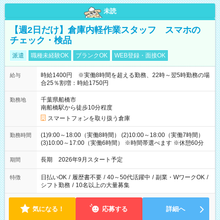
未読
【週2日だけ】倉庫内軽作業スタッフ スマホの
チェック・検品
派遣
職種未経験OK
ブランクOK
WEB登録・面接OK
時給1400円 ※実働8時間を超える勤務、22時～翌5時勤務の場
給与
合25％割増：時給1750円
千葉県船橋市
勤務地
南船橋駅から徒歩10分程度
スマートフォンを取り扱う倉庫
(1)9:00～18:00（実働8時間） (2)10:00～18:00（実働7時間）
勤務時間
(3)10:00～17:00（実働6時間） ※時間帯選べます ※休憩60分
長期 2026年9月スタート予定
期間
日払いOK
/
履歴書不要
/
40～50代活躍中
/
副業・WワークOK
/
特徴
シフト勤務
/
10名以上の大量募集
気になる！
応募する
詳細へ