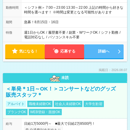
＜シフト例＞ 7:00～23:00 13:30～22:00 上記の時間から好きな
勤務時間
時間を選べます！ ※時間は変更となる可能性があります
急募！8月15日・16日
期間
週1日からOK
/
履歴書不要
/
副業・WワークOK
/
シフト勤務
/
特徴
電話対応なし
/
パソコンスキル不要
気になる！
応募する
詳細へ
掲載日：2026.08.07
未読
＜単発＊1日～OK！＞コンサートなどのグッズ
販売スタッフ＊
アルバイト
職種未経験OK
社会人未経験OK
大学生歓迎
ブランクOK
WEB登録・面接OK
日給1万5000円～ ■最大で日給2万8500円！
給与