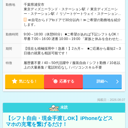
千葉県浦安市
勤務地
東京ディズニーランド・ステーション駅
/
東京ディズニーシ
ー・ステーション駅
/
リゾートゲートウェイ・ステーション駅
/
…
≪自宅からドアtoドアで30分以内！≫ご希望の勤務地を紹介
します。
9:00～18:00（休憩60分） ■ご希望があれば下記シフトもOK！
勤務時間
早番 7:00～16:00 遅番 10:00～19:00 「家族と休みを合わせた
い」 「余裕を持って夕飯の準備がしたい」 「できれば残業はし
たくない」 など、ご希望を教えてくださいね。 ※Wワーク希望
【現在も積極採用中！急募！】2カ月～ ■ご応募から最短2～3
期間
の方へ 今ご覧のお仕事で希望する勤務時間と、もう1つのお仕事
日後の就業も相談可能です！
の勤務時間。 合計で週40時間を超える場合は応募できません。
履歴書不要
/
40～50代活躍中
/
服装自由
/
シフト勤務
/
10名以
特徴
上の大量募集
/
電話対応なし
/
パソコンスキル不要
気になる！
応募する
詳細へ
掲載日：2026.08.07
未読
【シフト自由・現金手渡しOK】iPhoneなどス
マホの充電を繋げるだけ！