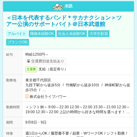
未読
＜日本を代表するバンド＊サカナクション＞ツ
アー公演のサポートバイト＠日本武道館
アルバイト
職種未経験OK
社会人未経験OK
大学生歓迎
ブランクOK
時給1250円～
給与
交通費別途支給あり
支給（規定有り）
交通費
東京都千代田区
勤務地
九段下駅から徒歩5分
/
竹橋駅から徒歩10分
/
神保町駅から徒
歩15分
/
…
株式会社ライブパワー
＜シフト例＞ 9:00～22:30 12:30～22:00 15:30～21:00 12:30～
勤務時間
19:00 12:30～22:00 上記の時間から好きな時間を選べます！ ※
時間は変更となる可能性があります
9月8日・9日
期間
週1日からOK
/
履歴書不要
/
副業・WワークOK
/
シフト勤務
/
特徴