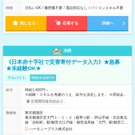
日払いOK
/
履歴書不要
/
電話対応なし
/
パソコンスキル不要
特徴
気になる！
応募する
詳細へ
未読
《日本赤十字社で災害寄付データ入力》★急募
★未経験OK★
アルバイト
職種未経験OK
時給1,400円～
給与
※経験・スキルを考慮のうえ、給与を決定します。 ※昇給あり
（勤務実績・評価による） ※残業が発生した場合は、時間外手
交通費別途支給あり
当を全額支給します。 ※交通費支給（月額上限50,000円／当社
規定による） ※給与は月末締め、翌月15日払いです。 ※試用期
東京都港区
勤務地
間中も給与・待遇に変更はありません。 【試用期間】試用期間
東京都港区芝大門１－１－３（最寄り駅：JR山手線・京浜東北
あり 試用期間の長さ：1ヶ月 雇用形態、給与は本採用時と同じ
線「浜松町」駅/都営大江戸線・都営浅草線「⼤⾨」駅/都営三田
です。 試用期間中は、健康保険などの福利厚生の一部が制限さ
線「御成⾨」駅）
れる可能性があります。
ハーモニープラス株式会社