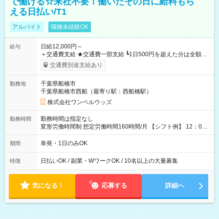
で働ける☆来社不要！働いたその日に給料もら
える日払い/T1
アルバイト
職種未経験OK
日給12,000円～
給与
＋交通費支給 ★交通費一部支給 ┗1日500円を超えた分は全額支
給！ ※往復500円以内の方は自己負担となります ★日払いOK！
交通費別途支給あり
（規定あり） ┗働いたその日に現金GET♪ お仕事後はコンビニ
ATMから 日払い分を引き落とせます！ 【試用期間】試用期間
千葉県船橋市
勤務地
なし
千葉県船橋市西船（最寄り駅：西船橋駅）
株式会社ワンベルウッズ
勤務時間は指定なし
勤務時間
変形労働時間制 想定労働時間160時間/月 【シフト例】 12：00
～22：00
単発・1日のみOK
期間
日払いOK / 副業・WワークOK / 10名以上の大量募集
特徴
気になる！
応募する
詳細へ