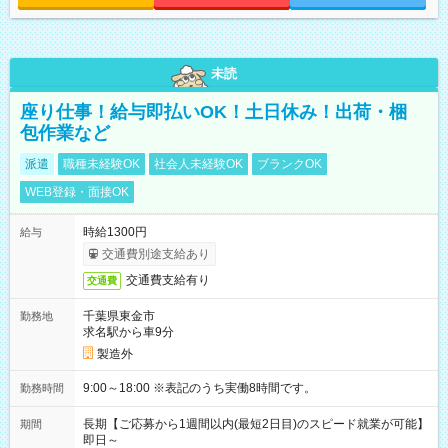
未読
座り仕事！給与即払いOK！土日休み！出荷・梱
包作業など
派遣
職種未経験OK
社会人未経験OK
ブランクOK
WEB登録・面接OK
時給1300円
給与
交通費別途支給あり
交通費支給有り
交通費
千葉県東金市
勤務地
求名駅から車9分
製造外
9:00～18:00 ※表記のうち実働8時間です。
勤務時間
長期【ご応募から1週間以内(最短2日目)のスピード就業が可能】
期間
即日～