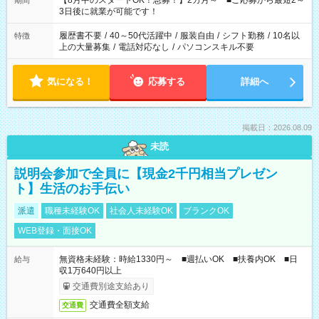
【8月中のスタートOK！急募！】2カ月～ ■ご応募から最短2～
期間
ね。 ※Wワーク希望の方へ 今ご覧のお仕事で希望する勤務時間
3日後に就業が可能です！
と、もう1つのお仕事の勤務時間。 合計で週40時間を超える場
合は応募できません。
履歴書不要
/
40～50代活躍中
/
服装自由
/
シフト勤務
/
10名以
特徴
上の大量募集
/
電話対応なし
/
パソコンスキル不要
気になる！
応募する
詳細へ
掲載日：2026.08.09
未読
説明会参加で全員に【現金2千円相当プレゼン
ト】生活のお手伝い
派遣
職種未経験OK
社会人未経験OK
ブランクOK
WEB登録・面接OK
無資格未経験：時給1330円～ ■週払いOK ■扶養内OK ■日
給与
収1万640円以上
交通費別途支給あり
交通費全額支給
交通費