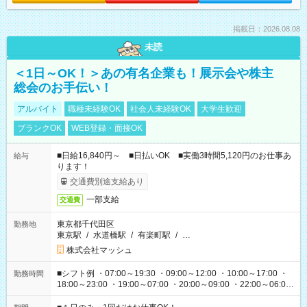
掲載日：2026.08.08
未読
＜1日～OK！＞あの有名企業も！展示会や株主
総会のお手伝い！
アルバイト
職種未経験OK
社会人未経験OK
大学生歓迎
ブランクOK
WEB登録・面接OK
■日給16,840円～ ■日払いOK ■実働3時間5,120円のお仕事あ
給与
ります！
交通費別途支給あり
一部支給
交通費
東京都千代田区
勤務地
東京駅
/
水道橋駅
/
有楽町駅
/
…
株式会社マッシュ
■シフト例 ・07:00～19:30 ・09:00～12:00 ・10:00～17:00 ・
勤務時間
18:00～23:00 ・19:00～07:00 ・20:00～09:00 ・22:00～06:00
etc ★最短で3時間で5,120円のお仕事から 15時間で2万円近く稼
げるお仕事も！ ご希望のお時間に合わせてご紹介！ ※シフトは