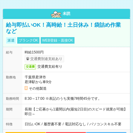
未読
給与即払いOK！高時給！土日休み！袋詰め作業
など
派遣
ブランクOK
WEB登録・面接OK
時給1500円
給与
交通費別途支給あり
交通費支給有り
交通費
千葉県君津市
勤務地
君津駅から車9分
その他製造
8:30～17:00 ※表記のうち実働7時間45分です。
勤務時間
長期【ご応募から1週間以内(最短2日目)のスピード就業が可能】
期間
即日～
日払いOK
/
履歴書不要
/
電話対応なし
/
パソコンスキル不要
特徴