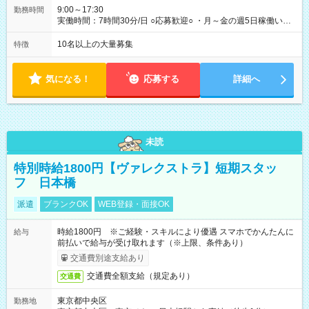
9:00～17:30
勤務時間
実働時間：7時間30分/日 ○応募歓迎○ ・月～金の週5日稼働いた
だける方 ・実働時間：7.5時間（休憩1時間）
10名以上の大量募集
特徴
気になる！
応募する
詳細へ
未読
特別時給1800円【ヴァレクストラ】短期スタッ
フ 日本橋
派遣
ブランクOK
WEB登録・面接OK
時給1800円 ※ご経験・スキルにより優遇 スマホでかんたんに
給与
前払いで給与が受け取れます（※上限、条件あり）
交通費別途支給あり
交通費全額支給（規定あり）
交通費
東京都中央区
勤務地