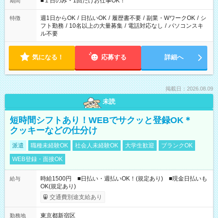
■１日のみ・1回だけお仕事OK！
期間
現場によって異なります。 ※勿論、休憩時間はあるのでご安心
ください！
週1日からOK
/
日払いOK
/
履歴書不要
/
副業・WワークOK
/
シ
特徴
フト勤務
/
10名以上の大量募集
/
電話対応なし
/
パソコンスキ
ル不要
気になる！
応募する
詳細へ
掲載日：2026.08.09
未読
短時間シフトあり！WEBでサクッと登録OK＊
クッキーなどの仕分け
派遣
職種未経験OK
社会人未経験OK
大学生歓迎
ブランクOK
WEB登録・面接OK
時給1500円 ■日払い・週払いOK！(規定あり) ■現金日払いも
給与
OK(規定あり)
交通費別途支給あり
東京都新宿区
勤務地