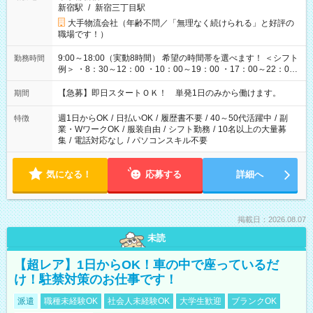
新宿駅
/
新宿三丁目駅
大手物流会社（年齢不問／「無理なく続けられる」と好評の
職場です！）
9:00～18:00（実動8時間） 希望の時間帯を選べます！ ＜シフト
勤務時間
例＞ ・8：30～12：00 ・10：00～19：00 ・17：00～22：00
・13：00～22：00 ・22：00～翌6：00 など
【急募】即日スタートＯＫ！ 単発1日のみから働けます。
期間
週1日からOK
/
日払いOK
/
履歴書不要
/
40～50代活躍中
/
副
特徴
業・WワークOK
/
服装自由
/
シフト勤務
/
10名以上の大量募
集
/
電話対応なし
/
パソコンスキル不要
気になる！
応募する
詳細へ
掲載日：2026.08.07
未読
【超レア】1日からOK！車の中で座っているだ
け！駐禁対策のお仕事です！
派遣
職種未経験OK
社会人未経験OK
大学生歓迎
ブランクOK