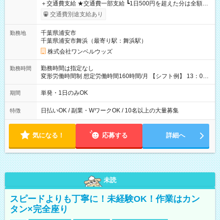
＋交通費支給 ★交通費一部支給 ┗1日500円を超えた分は全額支
給！ ※往復500円以内の方は自己負担となります ★日払いOK！
交通費別途支給あり
（規定あり） ┗働いたその日に現金GET♪ お仕事後はコンビニ
ATMから 日払い分を引き落とせます！ 【試用期間】試用期間
千葉県浦安市
勤務地
なし
千葉県浦安市舞浜（最寄り駅：舞浜駅）
株式会社ワンベルウッズ
勤務時間は指定なし
勤務時間
変形労働時間制 想定労働時間160時間/月 【シフト例】 13：00
～22：00
単発・1日のみOK
期間
日払いOK / 副業・WワークOK / 10名以上の大量募集
特徴
気になる！
応募する
詳細へ
未読
スピードよりも丁寧に！未経験OK！作業はカン
タン×完全座り