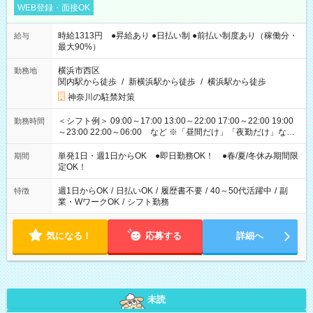
WEB登録・面接OK
時給1313円 ●昇給あり ●日払い制 ●前払い制度あり（稼働分・
給与
最大90%）
横浜市西区
勤務地
関内駅から徒歩
/
新横浜駅から徒歩
/
横浜駅から徒歩
神奈川の駐禁対策
＜シフト例＞ 09:00～17:00 13:00～22:00 17:00～22:00 19:00
勤務時間
～23:00 22:00～06:00 など ※「昼間だけ」「夜勤だけ」など
の希望OK
単発1日・週1日からOK ●即日勤務OK！ ●春/夏/冬休み期間限
期間
定OK！
週1日からOK
/
日払いOK
/
履歴書不要
/
40～50代活躍中
/
副
特徴
業・WワークOK
/
シフト勤務
気になる！
応募する
詳細へ
未読