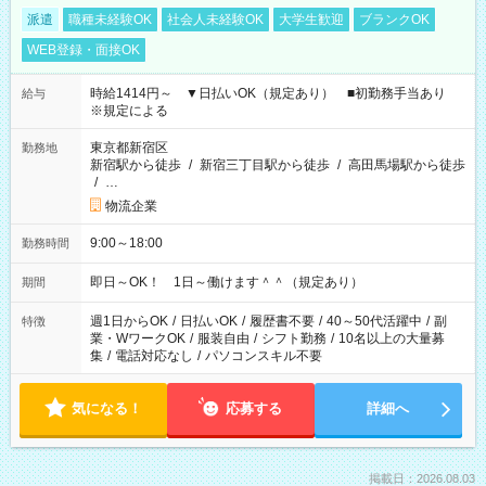
派遣
職種未経験OK
社会人未経験OK
大学生歓迎
ブランクOK
WEB登録・面接OK
時給1414円～ ▼日払いOK（規定あり） ■初勤務手当あり
給与
※規定による
東京都新宿区
勤務地
新宿駅から徒歩
/
新宿三丁目駅から徒歩
/
高田馬場駅から徒歩
/
…
物流企業
9:00～18:00
勤務時間
即日～OK！ 1日～働けます＾＾（規定あり）
期間
週1日からOK
/
日払いOK
/
履歴書不要
/
40～50代活躍中
/
副
特徴
業・WワークOK
/
服装自由
/
シフト勤務
/
10名以上の大量募
集
/
電話対応なし
/
パソコンスキル不要
気になる！
応募する
詳細へ
掲載日：2026.08.03