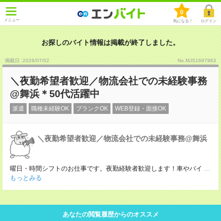
0
メニュー
気になる！
ログイン
お探しのバイト情報は掲載が終了しました。
掲載日 :2026
/
07
/
02
No.MJS1697983
＼夜勤希望者歓迎／物流会社での未経験事務
@舞浜＊50代活躍中
派遣
職種未経験OK
ブランクOK
WEB登録・面接OK
＼夜勤希望者歓迎／物流会社での未経験事務@舞浜
曜日・時間シフトのお仕事です。夜勤経験者歓迎します！車やバイ
...
もっとみる
あなたの閲覧履歴からのオススメ