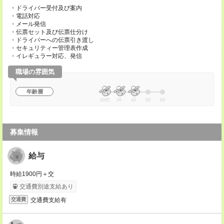
・ドライバー受付及び案内
・電話対応
・メール発信
・伝票セット及び伝票仕分け
・ドライバーへの伝票引き渡し
・セキュリティー管理表作成
・イレギュラー対応、発信
職場の雰囲気
年齢層
20代
30
40
50
60
募集情報
給与
時給1900円＋交
交通費別途支給あり
交通費支給有
交通費