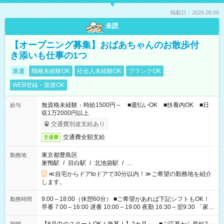
掲載日：2026.08.09
未読
【オープニング募集】おばあちゃんのお散歩付
き添いも仕事の1つ
派遣
職種未経験OK
社会人未経験OK
ブランクOK
WEB登録・面接OK
無資格未経験：時給1500円～ ■週払いOK ■扶養内OK ■日
給与
収1万2000円以上
交通費別途支給あり
交通費全額支給
交通費
東京都豊島区
勤務地
巣鴨駅
/
目白駅
/
北池袋駅
/
…
≪自宅からドアtoドアで30分以内！≫ご希望の勤務地を紹介
します。
9:00～18:00（休憩60分） ■ご希望があれば下記シフトもOK！
勤務時間
早番 7:00～16:00 遅番 10:00～19:00 夜勤 16:30～翌9:30 「家族
と休みを合わせたい」 「余裕を持って夕飯の準備がしたい」
「できれば残業はしたくない」 など、ご希望を教えてください