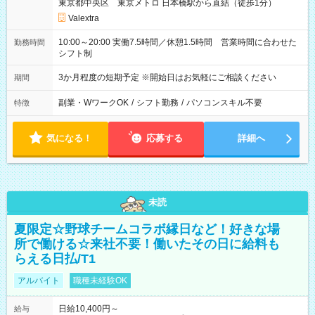
東京都中央区 東京メトロ 日本橋駅から直結（徒歩1分）
Valextra
10:00～20:00 実働7.5時間／休憩1.5時間 営業時間に合わせた
勤務時間
シフト制
3か月程度の短期予定 ※開始日はお気軽にご相談ください
期間
副業・WワークOK
/
シフト勤務
/
パソコンスキル不要
特徴
気になる！
応募する
詳細へ
未読
夏限定☆野球チームコラボ縁日など！好きな場
所で働ける☆来社不要！働いたその日に給料も
らえる日払/T1
アルバイト
職種未経験OK
日給10,400円～
給与