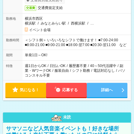
交通費別途支給あり
交通費規定支給
交通費
横浜市西区
勤務地
横浜駅
/
みなとみらい駅
/
西横浜駅
/
…
イベント会場
＜シフト例＞ いろいろなシフトで働けます！ ■7:00-24:00
勤務時間
■8:00-21:00 ■9:00-21:00 ■18:00-翌7:00 ■20:30-翌11:00 など
単発1日～OK!
期間
週1日からOK
/
日払いOK
/
履歴書不要
/
40～50代活躍中
/
副
特徴
業・WワークOK
/
服装自由
/
シフト勤務
/
電話対応なし
/
パソ
コンスキル不要
気になる！
応募する
詳細へ
未読
サマソニなど人気音楽イベントも！好きな場所