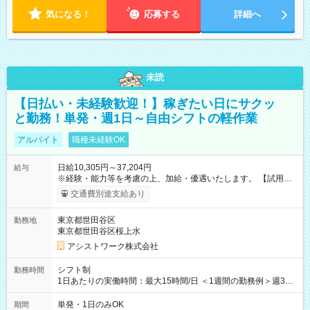
気になる！
応募する
詳細へ
未読
【日払い・未経験歓迎！】稼ぎたい日にサクッ
と勤務！単発・週1日～自由シフトの軽作業
アルバイト
職種未経験OK
日給10,305円～37,204円
給与
※経験・能力等を考慮の上、加給・優遇いたします。 【試用期
間】試用期間なし
交通費別途支給あり
東京都世田谷区
勤務地
東京都世田谷区桜上水
アシストワーク株式会社
シフト制
勤務時間
1日あたりの実働時間：最大15時間/日 ＜1週間の勤務例＞週3回
勤務 勤務：月・水・金 休み：火・木・土・日 好きな時にお仕事
可能です！ ※1日あたりの最大実働時間は日勤、夜勤共に勤務し
単発・1日のみOK
期間