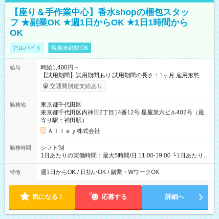
【座り＆手作業中心】香水shopの梱包スタッ
フ ★副業OK ★週1日からOK ★1日1時間から
OK
アルバイト
職種未経験OK
時給1,400円～
給与
【試用期間】試用期間あり 試用期間の長さ：1ヶ月 雇用形態、
給与は本採用時と同じです。
交通費別途支給あり
東京都千代田区
勤務地
東京都千代田区内神田2丁目14番12号 星屋第六ビル402号（最
寄り駅：神田駅）
Ａｌｌｅｙ株式会社
シフト制
勤務時間
1日あたりの実働時間：最大5時間/日 11:00-19:00 └1日あたりの
実働時間：1-5時間 └上記の時間帯内であれば、いつでも勤務可
能！ └平日・土曜日の中で、お好きな曜日でご勤務いただけま
週1日からOK / 日払いOK / 副業・WワークOK
特徴
す！ 【シフト例】 ・11:00～14:00 ・16:30～19:00 ・13:00～
18:00 などのように、自由な働き方が可能なお仕事です！
気になる！
応募する
詳細へ