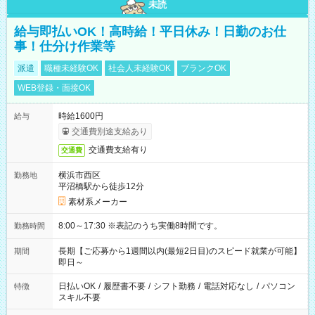
未読
給与即払いOK！高時給！平日休み！日勤のお仕
事！仕分け作業等
派遣
職種未経験OK
社会人未経験OK
ブランクOK
WEB登録・面接OK
時給1600円
給与
交通費別途支給あり
交通費支給有り
交通費
横浜市西区
勤務地
平沼橋駅から徒歩12分
素材系メーカー
8:00～17:30 ※表記のうち実働8時間です。
勤務時間
長期【ご応募から1週間以内(最短2日目)のスピード就業が可能】
期間
即日～
日払いOK
/
履歴書不要
/
シフト勤務
/
電話対応なし
/
パソコン
特徴
スキル不要