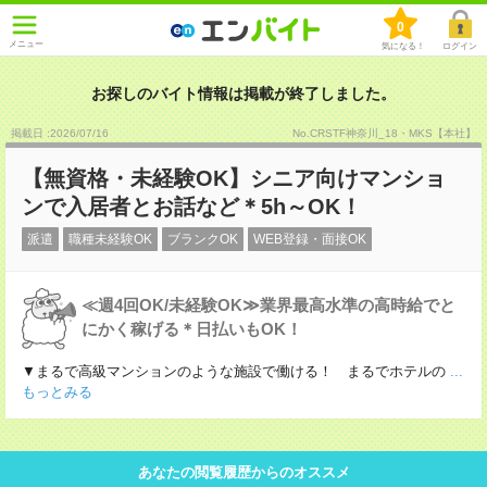
0
メニュー
気になる！
ログイン
お探しのバイト情報は掲載が終了しました。
掲載日 :2026
/
07
/
16
No.CRSTF神奈川_18・MKS【本社】
【無資格・未経験OK】シニア向けマンショ
ンで入居者とお話など＊5h～OK！
派遣
職種未経験OK
ブランクOK
WEB登録・面接OK
≪週4回OK/未経験OK≫業界最高水準の高時給でと
にかく稼げる＊日払いもOK！
▼まるで高級マンションのような施設で働ける！ まるでホテルの
...
もっとみる
あなたの閲覧履歴からのオススメ