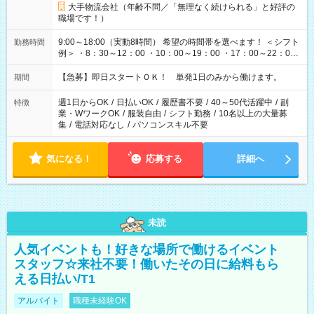
大手物流会社（年齢不問／「無理なく続けられる」と好評の
職場です！）
9:00～18:00（実動8時間） 希望の時間帯を選べます！ ＜シフト
勤務時間
例＞ ・8：30～12：00 ・10：00～19：00 ・17：00～22：00
・13：00～22：00 ・22：00～翌6：00 など
【急募】即日スタートＯＫ！ 単発1日のみから働けます。
期間
週1日からOK
/
日払いOK
/
履歴書不要
/
40～50代活躍中
/
副
特徴
業・WワークOK
/
服装自由
/
シフト勤務
/
10名以上の大量募
集
/
電話対応なし
/
パソコンスキル不要
気になる！
応募する
詳細へ
未読
人気イベントも！好きな場所で働けるイベント
スタッフ☆来社不要！働いたその日に給料もら
える日払い/T1
アルバイト
職種未経験OK