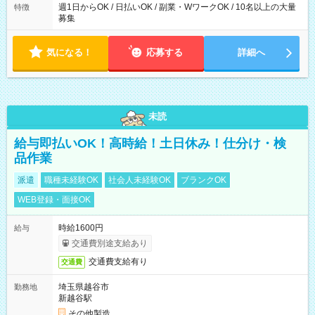
週1日からOK / 日払いOK / 副業・WワークOK / 10名以上の大量
特徴
募集
気になる！
応募する
詳細へ
未読
給与即払いOK！高時給！土日休み！仕分け・検
品作業
派遣
職種未経験OK
社会人未経験OK
ブランクOK
WEB登録・面接OK
時給1600円
給与
交通費別途支給あり
交通費支給有り
交通費
埼玉県越谷市
勤務地
新越谷駅
その他製造