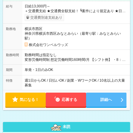
日給13,000円～
給与
＋交通費支給 ★交通費全額支給！ ┗案件により規定あり ★日払
いOK！（規定あり） ┗働いたその日に現金GET♪ お仕事後はコ
交通費別途支給あり
ンビニATMから 日払い分を引き落とせます！ 【試用期間】試
用期間なし
横浜市西区
勤務地
神奈川県横浜市西区みなとみらい（最寄り駅：みなとみらい
駅）
株式会社ワンベルウッズ
勤務時間は指定なし
勤務時間
変形労働時間制 想定労働時間160時間/月 【シフト例】 ・8：00
～21：00
単発・1日のみOK
期間
週1日からOK / 日払いOK / 副業・WワークOK / 10名以上の大量
特徴
募集
気になる！
応募する
詳細へ
未読