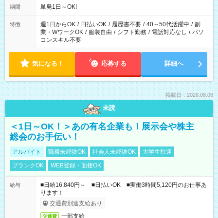
単発1日～OK!
期間
週1日からOK
/
日払いOK
/
履歴書不要
/
40～50代活躍中
/
副
特徴
業・WワークOK
/
服装自由
/
シフト勤務
/
電話対応なし
/
パソ
コンスキル不要
気になる！
応募する
詳細へ
掲載日：2026.08.08
未読
＜1日～OK！＞あの有名企業も！展示会や株主
総会のお手伝い！
アルバイト
職種未経験OK
社会人未経験OK
大学生歓迎
ブランクOK
WEB登録・面接OK
■日給16,840円～ ■日払いOK ■実働3時間5,120円のお仕事あ
給与
ります！
交通費別途支給あり
一部支給
交通費