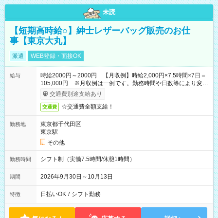
未読
【短期高時給○】紳士レザーバッグ販売のお仕
事【東京大丸】
派遣
WEB登録・面接OK
時給2000円～2000円 【月収例】時給2,000円×7.5時間×7日＝
給与
105,000円 ※月収例は一例です。勤務時間や日数等により変動
いたします。
交通費別途支給あり
☆交通費全額支給！
交通費
東京都千代田区
勤務地
東京駅
その他
シフト制（実働7.5時間/休憩1時間）
勤務時間
2026年9月30日～10月13日
期間
日払いOK
/
シフト勤務
特徴