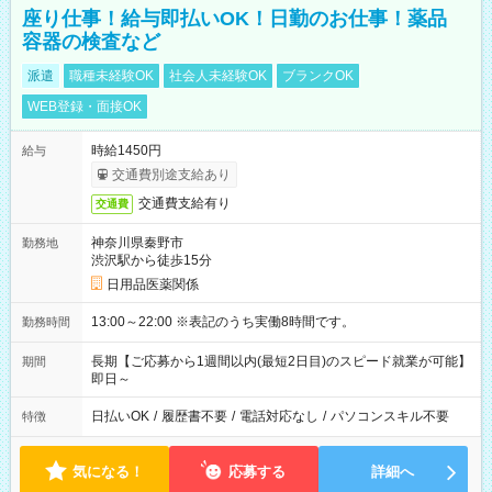
座り仕事！給与即払いOK！日勤のお仕事！薬品
容器の検査など
派遣
職種未経験OK
社会人未経験OK
ブランクOK
WEB登録・面接OK
時給1450円
給与
交通費別途支給あり
交通費支給有り
交通費
神奈川県秦野市
勤務地
渋沢駅から徒歩15分
日用品医薬関係
13:00～22:00 ※表記のうち実働8時間です。
勤務時間
長期【ご応募から1週間以内(最短2日目)のスピード就業が可能】
期間
即日～
日払いOK
/
履歴書不要
/
電話対応なし
/
パソコンスキル不要
特徴
気になる！
応募する
詳細へ