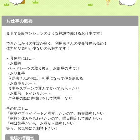
お仕事の概要
まるで高級マンションのような施設で働けるお仕事です！
できたばかりの施設が多く、利用者さんの要介護度も低め！
体力的な負担が少ないのも魅力です！
＜具体的には…＞
・お掃除
ベッドシーツの取り換え、お部屋の片づけ
・お話相手
入居者さんのお話し相手になって仲を深める
・お食事サポート
食事をスプーンで運んで食べてもらったり
・お風呂、トイレサポート
ご利用の際に声掛けをして誘導 など
その他にも...
「家庭やプライベートと両立したいので、時短勤務したい」
「家族と休みを合わせたいので、曜日固定して働きたい」
「朝は苦手だから、お昼から勤務したい」
等々、お気軽にご相談下さい！
職場の雰囲気