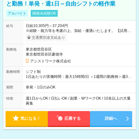
と勤務！単発・週1日～自由シフトの軽作業
アルバイト
職種未経験OK
日給10,305円～37,204円
給与
※経験・能力等を考慮の上、加給・優遇いたします。 【試用期
間】試用期間なし
交通費別途支給あり
東京都世田谷区
勤務地
東京都世田谷区豪徳寺
アシストワーク株式会社
シフト制
勤務時間
1日あたりの実働時間：最大15時間/日 ＜1週間の勤務例＞週3回
勤務 勤務：月・水・金 休み：火・木・土・日 好きな時にお仕事
可能です！ ※1日あたりの最大実働時間は日勤、夜勤共に勤務し
単発・1日のみOK
期間
た時間になります。
週1日からOK / 日払いOK / 副業・WワークOK / 10名以上の大量
特徴
募集
気になる！
応募する
詳細へ