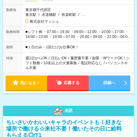
東京都千代田区
勤務地
東京駅
/
水道橋駅
/
有楽町駅
/
…
株式会社マッシュ
■シフト例 ・07:00～19:30 ・09:00～12:00 ・10:00～17:00 ・
勤務時間
18:00～23:00 ・19:00～07:00 ・20:00～09:00 ・22:00～06:00
etc ★最短で3時間で5,120円のお仕事から 15時間で2万円近く稼
げるお仕事も！ ご希望のお時間に合わせてご紹介！ ※シフトは
■１日のみ・1回だけお仕事OK！
期間
現場によって異なります。 ※勿論、休憩時間はあるのでご安心
ください！
週1日からOK
/
日払いOK
/
履歴書不要
/
副業・WワークOK
/
シ
特徴
フト勤務
/
10名以上の大量募集
/
電話対応なし
/
パソコンスキ
ル不要
気になる！
応募する
詳細へ
未読
ちいさいかわいいキャラのイベントも！好きな
場所で働ける☆来社不要！働いたその日に給料
もらえる◎/T1