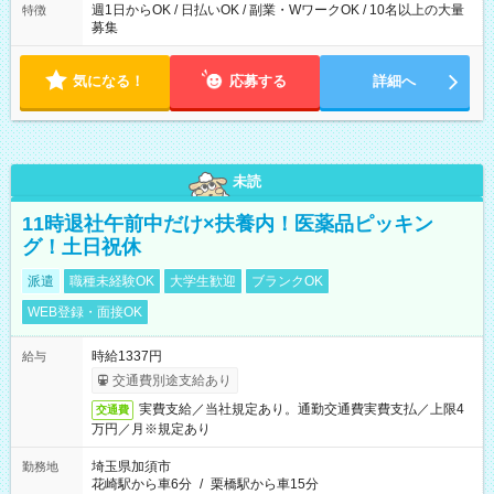
週1日からOK / 日払いOK / 副業・WワークOK / 10名以上の大量
特徴
募集
気になる！
応募する
詳細へ
未読
11時退社午前中だけ×扶養内！医薬品ピッキン
グ！土日祝休
派遣
職種未経験OK
大学生歓迎
ブランクOK
WEB登録・面接OK
時給1337円
給与
交通費別途支給あり
実費支給／当社規定あり。通勤交通費実費支払／上限4
交通費
万円／月※規定あり
埼玉県加須市
勤務地
花崎駅から車6分
/
栗橋駅から車15分