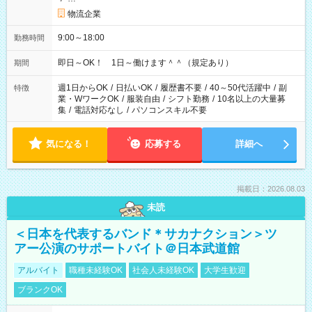
物流企業
9:00～18:00
勤務時間
即日～OK！ 1日～働けます＾＾（規定あり）
期間
週1日からOK
/
日払いOK
/
履歴書不要
/
40～50代活躍中
/
副
特徴
業・WワークOK
/
服装自由
/
シフト勤務
/
10名以上の大量募
集
/
電話対応なし
/
パソコンスキル不要
気になる！
応募する
詳細へ
掲載日：2026.08.03
未読
＜日本を代表するバンド＊サカナクション＞ツ
アー公演のサポートバイト＠日本武道館
アルバイト
職種未経験OK
社会人未経験OK
大学生歓迎
ブランクOK