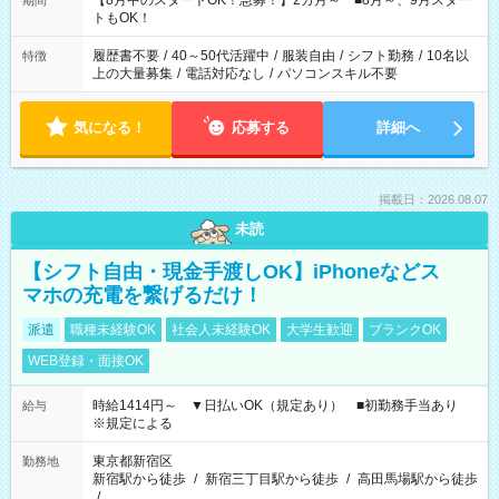
【8月中のスタートOK！急募！】2カ月～ ■8月～、9月スター
期間
ね。 ※Wワーク希望の方へ 今ご覧のお仕事で希望する勤務時間
トもOK！
と、もう1つのお仕事の勤務時間。 合計で週40時間を超える場
合は応募できません。
履歴書不要
/
40～50代活躍中
/
服装自由
/
シフト勤務
/
10名以
特徴
上の大量募集
/
電話対応なし
/
パソコンスキル不要
気になる！
応募する
詳細へ
掲載日：2026.08.07
未読
【シフト自由・現金手渡しOK】iPhoneなどス
マホの充電を繋げるだけ！
派遣
職種未経験OK
社会人未経験OK
大学生歓迎
ブランクOK
WEB登録・面接OK
時給1414円～ ▼日払いOK（規定あり） ■初勤務手当あり
給与
※規定による
東京都新宿区
勤務地
新宿駅から徒歩
/
新宿三丁目駅から徒歩
/
高田馬場駅から徒歩
/
…