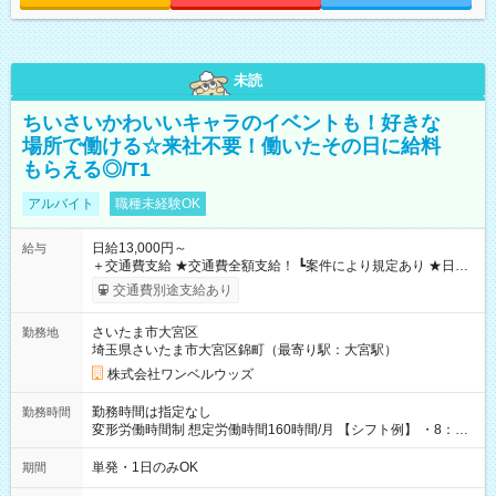
未読
ちいさいかわいいキャラのイベントも！好きな
場所で働ける☆来社不要！働いたその日に給料
もらえる◎/T1
アルバイト
職種未経験OK
日給13,000円～
給与
＋交通費支給 ★交通費全額支給！ ┗案件により規定あり ★日払
いOK！（規定あり） ┗働いたその日に現金GET♪ お仕事後はコ
交通費別途支給あり
ンビニATMから 日払い分を引き落とせます！ 【試用期間】試
用期間なし
さいたま市大宮区
勤務地
埼玉県さいたま市大宮区錦町（最寄り駅：大宮駅）
株式会社ワンベルウッズ
勤務時間は指定なし
勤務時間
変形労働時間制 想定労働時間160時間/月 【シフト例】 ・8：00
～21：00
単発・1日のみOK
期間