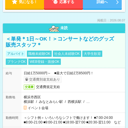
気になる！
応募する
詳細へ
掲載日：2026.08.07
未読
＜単発＊1日～OK！＞コンサートなどのグッズ
販売スタッフ＊
アルバイト
職種未経験OK
社会人未経験OK
大学生歓迎
ブランクOK
WEB登録・面接OK
日給1万5000円～ ■最大で日給2万8500円！
給与
交通費別途支給あり
交通費規定支給
交通費
横浜市西区
勤務地
横浜駅
/
みなとみらい駅
/
西横浜駅
/
…
イベント会場
＜シフト例＞ いろいろなシフトで働けます！ ■7:00-24:00
勤務時間
■8:00-21:00 ■9:00-21:00 ■18:00-翌7:00 ■20:30-翌11:00 など