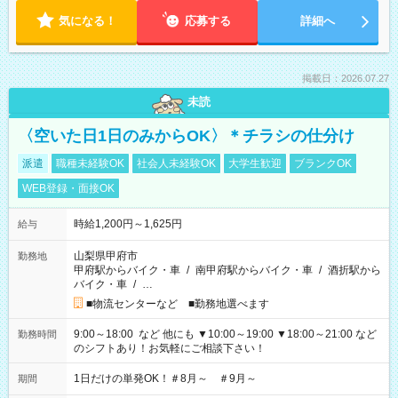
気になる！
応募する
詳細へ
掲載日：2026.07.27
未読
〈空いた日1日のみからOK〉＊チラシの仕分け
派遣
職種未経験OK
社会人未経験OK
大学生歓迎
ブランクOK
WEB登録・面接OK
時給1,200円～1,625円
給与
山梨県甲府市
勤務地
甲府駅からバイク・車
/
南甲府駅からバイク・車
/
酒折駅から
バイク・車
/
…
■物流センターなど ■勤務地選べます
9:00～18:00 など 他にも ▼10:00～19:00 ▼18:00～21:00 など
勤務時間
のシフトあり！お気軽にご相談下さい！
1日だけの単発OK！＃8月～ ＃9月～
期間