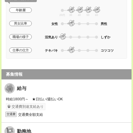
年齢層
20代
30
40
50
60
男女比率
女性
男性
職場の様子
活気あり
しずか
仕事の仕方
テキパキ
コツコツ
募集情報
給与
時給1800円～ ★日払い/週払いOK
交通費別途支給あり
交通費全額支給
交通費
勤務地