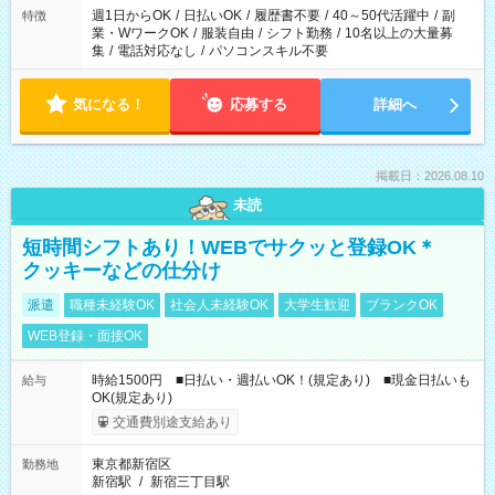
週1日からOK
/
日払いOK
/
履歴書不要
/
40～50代活躍中
/
副
特徴
業・WワークOK
/
服装自由
/
シフト勤務
/
10名以上の大量募
集
/
電話対応なし
/
パソコンスキル不要
気になる！
応募する
詳細へ
掲載日：2026.08.10
未読
短時間シフトあり！WEBでサクッと登録OK＊
クッキーなどの仕分け
派遣
職種未経験OK
社会人未経験OK
大学生歓迎
ブランクOK
WEB登録・面接OK
時給1500円 ■日払い・週払いOK！(規定あり) ■現金日払いも
給与
OK(規定あり)
交通費別途支給あり
東京都新宿区
勤務地
新宿駅
/
新宿三丁目駅