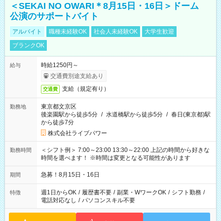
＜SEKAI NO OWARI＊8月15日・16日＞ドーム
公演のサポートバイト
アルバイト
職種未経験OK
社会人未経験OK
大学生歓迎
ブランクOK
時給1250円～
給与
交通費別途支給あり
支給（規定有り）
交通費
東京都文京区
勤務地
後楽園駅から徒歩5分
/
水道橋駅から徒歩5分
/
春日(東京都)駅
から徒歩7分
株式会社ライブパワー
＜シフト例＞ 7:00～23:00 13:30～22:00 上記の時間から好きな
勤務時間
時間を選べます！ ※時間は変更となる可能性があります
急募！8月15日・16日
期間
週1日からOK
/
履歴書不要
/
副業・WワークOK
/
シフト勤務
/
特徴
電話対応なし
/
パソコンスキル不要