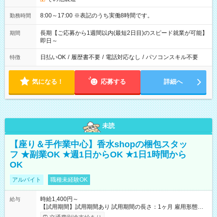
8:00～17:00 ※表記のうち実働8時間です。
勤務時間
長期【ご応募から1週間以内(最短2日目)のスピード就業が可能】
期間
即日～
日払いOK
/
履歴書不要
/
電話対応なし
/
パソコンスキル不要
特徴
気になる！
応募する
詳細へ
未読
【座り＆手作業中心】香水shopの梱包スタッ
フ ★副業OK ★週1日からOK ★1日1時間から
OK
アルバイト
職種未経験OK
時給1,400円～
給与
【試用期間】試用期間あり 試用期間の長さ：1ヶ月 雇用形態、
給与は本採用時と同じです。