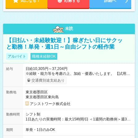
気になる！
応募する
詳細へ
未読
【日払い・未経験歓迎！】稼ぎたい日にサクッ
と勤務！単発・週1日～自由シフトの軽作業
アルバイト
職種未経験OK
日給10,305円～37,204円
給与
※経験・能力等を考慮の上、加給・優遇いたします。 【試用期
間】試用期間なし
交通費別途支給あり
東京都墨田区
勤務地
東京都墨田区東向島
アシストワーク株式会社
シフト制
勤務時間
1日あたりの実働時間：最大15時間/日 ＜1週間の勤務例＞週3回
勤務 勤務：月・水・金 休み：火・木・土・日 好きな時にお仕事
可能です！ ※1日あたりの最大実働時間は日勤、夜勤共に勤務し
単発・1日のみOK
期間
た時間になります。