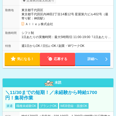
交通費別途支給あり
東京都千代田区
勤務地
東京都千代田区内神田2丁目14番12号 星屋第六ビル402号（最
寄り駅：神田駅）
Ａｌｌｅｙ株式会社
シフト制
勤務時間
1日あたりの実働時間：最大5時間/日 11:00-19:00 └1日あたりの
実働時間：1-5時間 └上記の時間帯内であれば、いつでも勤務可
能！ └平日・土曜日の中で、お好きな曜日でご勤務いただけま
週1日からOK / 日払いOK / 副業・WワークOK
特徴
す！ 【シフト例】 ・11:00～14:00 ・16:30～19:00 ・13:00～
18:00 などのように、自由な働き方が可能なお仕事です！
気になる！
応募する
詳細へ
未読
＼11/30までの短期！／未経験から時給1700
円！集荷作業
派遣
職種未経験OK
ブランクOK
WEB登録・面接OK