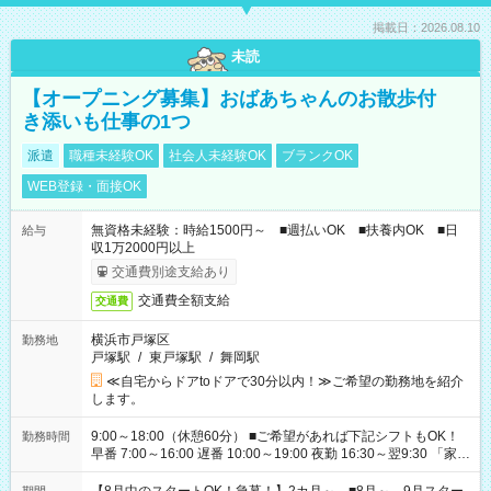
掲載日：2026.08.10
未読
【オープニング募集】おばあちゃんのお散歩付
き添いも仕事の1つ
派遣
職種未経験OK
社会人未経験OK
ブランクOK
WEB登録・面接OK
無資格未経験：時給1500円～ ■週払いOK ■扶養内OK ■日
給与
収1万2000円以上
交通費別途支給あり
交通費全額支給
交通費
横浜市戸塚区
勤務地
戸塚駅
/
東戸塚駅
/
舞岡駅
≪自宅からドアtoドアで30分以内！≫ご希望の勤務地を紹介
します。
9:00～18:00（休憩60分） ■ご希望があれば下記シフトもOK！
勤務時間
早番 7:00～16:00 遅番 10:00～19:00 夜勤 16:30～翌9:30 「家族
と休みを合わせたい」 「余裕を持って夕飯の準備がしたい」
「できれば残業はしたくない」 など、ご希望を教えてください