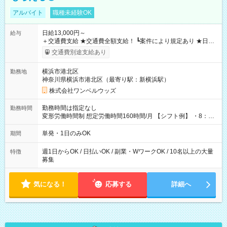
アルバイト
職種未経験OK
日給13,000円～
給与
＋交通費支給 ★交通費全額支給！ ┗案件により規定あり ★日払
いOK！（規定あり） ┗働いたその日に現金GET♪ お仕事後はコ
交通費別途支給あり
ンビニATMから 日払い分を引き落とせます！ 【試用期間】試
用期間なし
横浜市港北区
勤務地
神奈川県横浜市港北区（最寄り駅：新横浜駅）
株式会社ワンベルウッズ
勤務時間は指定なし
勤務時間
変形労働時間制 想定労働時間160時間/月 【シフト例】 ・8：00
～21：00
単発・1日のみOK
期間
週1日からOK / 日払いOK / 副業・WワークOK / 10名以上の大量
特徴
募集
気になる！
応募する
詳細へ