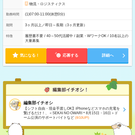
物流・ロジスティクス
(1)07:00-11:00(休憩0分)
勤務時間
3ヶ月以上／即日～長期（3ヶ月更新）
期間
履歴書不要
/
40～50代活躍中
/
副業・WワークOK
/
10名以上の
特徴
大量募集
気になる！
応募する
詳細へ
編集部イチオシ
【シフト自由・現金手渡しOK】iPhoneなどスマホの充電を
繋げるだけ！、＜SEKAI NO OWARI＊8月15日・16日＞ド
ーム公演のサポートバイトなど
(8/10UP!)