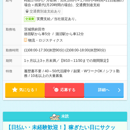
時給1700円／月収例：328,100円＝1,700円×8時間×21日勤務の
給与
場合＋残業代(月20時間の場合)、交通費別途支給
交通費別途支給あり
実費支給／当社規定あり。
交通費
茨城県鉾田市
勤務地
徳宿駅から車5分
/
涸沼駅から車12分
物流・ロジスティクス
(1)08:00-17:30(休憩90分) (2)08:00-18:00(休憩90分)
勤務時間
1ヶ月以上3ヶ月未満／【9/10～11/30までの期間限定】
期間
履歴書不要
/
40～50代活躍中
/
副業・WワークOK
/
シフト勤
特徴
務
/
10名以上の大量募集
気になる！
応募する
詳細へ
未読
【日払い・未経験歓迎！】稼ぎたい日にサクッ