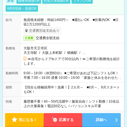
派遣
職種未経験OK
社会人未経験OK
ブランクOK
WEB登録・面接OK
無資格未経験：時給1400円～ ■週払いOK ■扶養内OK ■日
給与
収1万1200円以上
交通費別途支給あり
交通費全額支給
交通費
大阪市天王寺区
勤務地
天王寺駅
/
大阪上本町駅
/
鶴橋駅
/
…
≪自宅からドアtoドアで30分以内！≫ご希望の勤務地を紹介
します。
9:00～18:00（休憩60分） ■ご希望があれば下記シフトもOK！
勤務時間
早番 7:00～16:00 遅番 10:00～19:00 「家族と休みを合わせた
い」 「余裕を持って夕飯の準備がしたい」 「できれば残業はし
たくない」 など、ご希望を教えてくださいね。 ※Wワーク希望
【現在も積極採用中！急募！】2カ月～ ■8月～、9月スタート
期間
の方へ 今ご覧のお仕事で希望する勤務時間と、もう1つのお仕事
もOK！
の勤務時間。 合計で週40時間を超える場合は応募できません。
履歴書不要
/
40～50代活躍中
/
服装自由
/
シフト勤務
/
10名以
特徴
上の大量募集
/
電話対応なし
/
パソコンスキル不要
気になる！
応募する
詳細へ