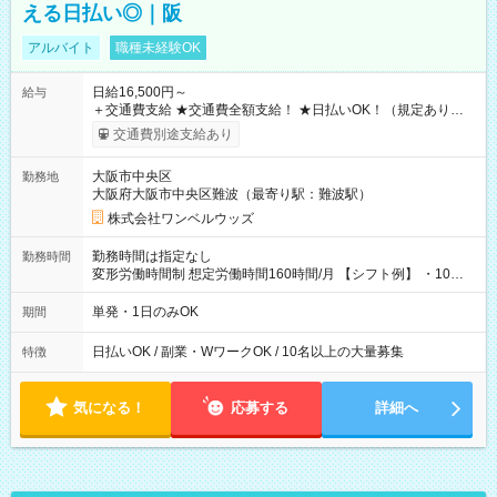
える日払い◎｜阪
アルバイト
職種未経験OK
日給16,500円～
給与
＋交通費支給 ★交通費全額支給！ ★日払いOK！（規定あり） ┗
働いたその日に現金GET♪ お仕事後はコンビニATMから 日払
交通費別途支給あり
い分を引き落とせます！ 【試用期間】試用期間なし
大阪市中央区
勤務地
大阪府大阪市中央区難波（最寄り駅：難波駅）
株式会社ワンベルウッズ
勤務時間は指定なし
勤務時間
変形労働時間制 想定労働時間160時間/月 【シフト例】 ・10：
00～20：00
単発・1日のみOK
期間
日払いOK / 副業・WワークOK / 10名以上の大量募集
特徴
気になる！
応募する
詳細へ