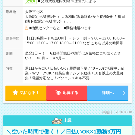
■ 交通費規定内支給 ※派遣先による
交通費
大阪市北区
勤務地
大阪駅から徒歩5分
/
大阪梅田(阪急線)駅から徒歩5分
/
梅田
(地下鉄)駅から徒歩5分
/
…
■物流センターなど ■勤務地選べます
【1日3時間～も相談OK!】 ＜シフト例＞ 9:00～12:00 10:00～
勤務時間
15:00 12:00～17:00 18:00～21:00 など こちら以外の時間帯も
お気軽にご相談ください！
単発1日～！ ★勤務開始日や期間はお気軽にご相談くださ
期間
い！ ＃8月～ ＃9月～
週1日からOK
/
日払いOK
/
履歴書不要
/
40～50代活躍中
/
副
特徴
業・WワークOK
/
服装自由
/
シフト勤務
/
10名以上の大量募
集
/
電話対応なし
/
パソコンスキル不要
気になる！
応募する
詳細へ
掲載日：2026.08.10
未読
＼空いた時間で働く！／日払いOK×1勤務3万円