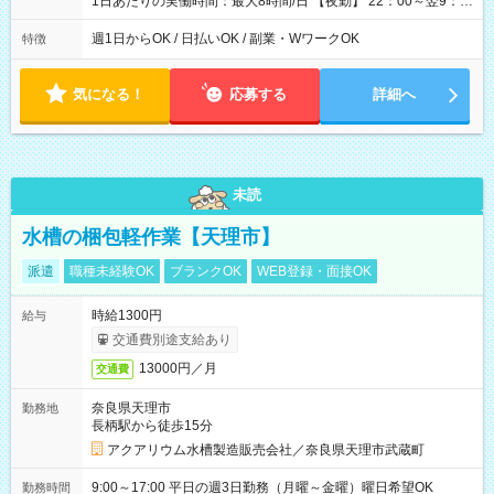
1日あたりの実働時間：最大8時間/日 【夜勤】 22：00～翌9：
00 ※週1日～OK ／ 夜勤専従 ＊＊ 勤務時間例 ＊＊ ■22時か
ら翌7時 ■23時から翌8時 ■24時から翌9時 など ※上記の時間
週1日からOK / 日払いOK / 副業・WワークOK
特徴
内で8時間勤務（休憩1時間）ご利用者様により、時間は異なり
ます。 ※曜日固定（毎週同じ曜日での勤務となります）
気になる！
応募する
詳細へ
未読
水槽の梱包軽作業【天理市】
派遣
職種未経験OK
ブランクOK
WEB登録・面接OK
時給1300円
給与
交通費別途支給あり
13000円／月
交通費
奈良県天理市
勤務地
長柄駅から徒歩15分
アクアリウム水槽製造販売会社／奈良県天理市武蔵町
9:00～17:00 平日の週3日勤務（月曜～金曜）曜日希望OK
勤務時間