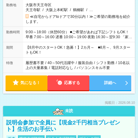
大阪市天王寺区
勤務地
天王寺駅
/
大阪上本町駅
/
鶴橋駅
/
…
≪自宅からドアtoドアで30分以内！≫ご希望の勤務地を紹介
します。
9:00～18:00（休憩60分） ■ご希望があれば下記シフトもOK！
勤務時間
早番 7:00～16:00 遅番 10:00～19:00 夜勤 16:30～翌9:30 「家族
と休みを合わせたい」 「余裕を持って夕飯の準備がしたい」
「できれば残業はしたくない」 など、ご希望を教えてください
【8月中のスタートOK！急募！】2カ月～ ■8月～、9月スター
期間
ね。 ※Wワーク希望の方へ 今ご覧のお仕事で希望する勤務時間
トもOK！
と、もう1つのお仕事の勤務時間。 合計で週40時間を超える場
合は応募できません。
履歴書不要
/
40～50代活躍中
/
服装自由
/
シフト勤務
/
10名以
特徴
上の大量募集
/
電話対応なし
/
パソコンスキル不要
気になる！
応募する
詳細へ
掲載日：2026.08.10
未読
説明会参加で全員に【現金2千円相当プレゼン
ト】生活のお手伝い