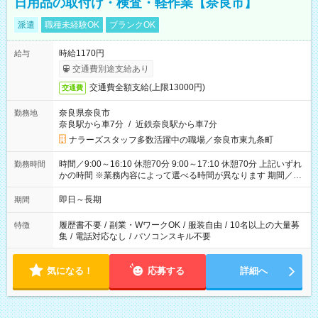
日用品の取付け・検査・軽作業【奈良市】
派遣
職種未経験OK
ブランクOK
時給1170円
給与
交通費別途支給あり
交通費全額支給(上限13000円)
交通費
奈良県奈良市
勤務地
奈良駅から車7分
/
近鉄奈良駅から車7分
ナラーズスタッフ多数活躍中の職場／奈良市東九条町
時間／9:00～16:10 休憩70分 9:00～17:10 休憩70分 上記いずれ
勤務時間
かの時間 ※業務内容によって選べる時間が異なります 期間／即
日～長期安定 スタート日は相談可能！ 勤務日／月～金の週4日
～でOK！
即日～長期
期間
履歴書不要
/
副業・WワークOK
/
服装自由
/
10名以上の大量募
特徴
集
/
電話対応なし
/
パソコンスキル不要
気になる！
応募する
詳細へ