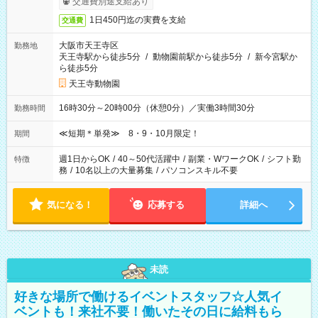
交通費別途支給あり
1日450円迄の実費を支給
交通費
大阪市天王寺区
勤務地
天王寺駅から徒歩5分
/
動物園前駅から徒歩5分
/
新今宮駅か
ら徒歩5分
天王寺動物園
16時30分～20時00分（休憩0分）／実働3時間30分
勤務時間
≪短期＊単発≫ 8・9・10月限定！
期間
週1日からOK
/
40～50代活躍中
/
副業・WワークOK
/
シフト勤
特徴
務
/
10名以上の大量募集
/
パソコンスキル不要
気になる！
応募する
詳細へ
未読
好きな場所で働けるイベントスタッフ☆人気イ
ベントも！来社不要！働いたその日に給料もら