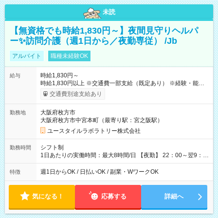
未読
【無資格でも時給1,830円～】夜間見守りヘルパ
ー✨訪問介護（週1日から／夜勤専従） /Jb
アルバイト
職種未経験OK
時給1,830円～
給与
時給1,830円以上 ※交通費一部支給（既定あり） ※経験・能力を
考慮して決定します 【収入例】 週1回勤務の場合：1,830円×8時
交通費別途支給あり
間×4回=5万8,560円 週3回勤務の場合：1,830円×8時間×12回
=17万5,680円 【試用期間】試用期間あり 試用期間の長さ：2ヶ
大阪府枚方市
勤務地
月 ※ 雇用形態と給与に、本採用時と異なる部分があります。 雇
大阪府枚方市中宮本町（最寄り駅：宮之阪駅）
用形態：本採用時と同じです。 給与：時給 1,610円以上
ユースタイルラボラトリー株式会社
シフト制
勤務時間
1日あたりの実働時間：最大8時間/日 【夜勤】 22：00～翌9：
00 ※週1日～OK ／ 夜勤専従 ＊＊ 勤務時間例 ＊＊ ■22時か
ら翌7時 ■23時から翌8時 ■24時から翌9時 など ※上記の時間
週1日からOK / 日払いOK / 副業・WワークOK
特徴
内で8時間勤務（休憩1時間）ご利用者様により、時間は異なり
ます。 ※曜日固定（毎週同じ曜日での勤務となります）
気になる！
応募する
詳細へ