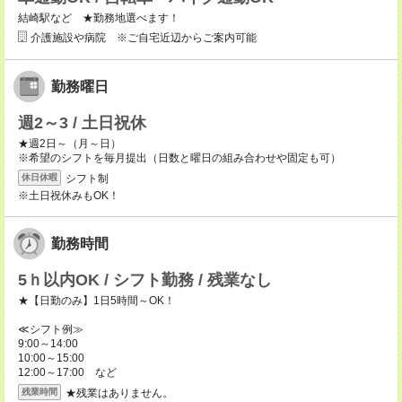
結崎駅など ★勤務地選べます！
介護施設や病院 ※ご自宅近辺からご案内可能
勤務曜日
週2～3 / 土日祝休
★週2日～（月～日）
※希望のシフトを毎月提出（日数と曜日の組み合わせや固定も可）
シフト制
休日休暇
※土日祝休みもOK！
勤務時間
5ｈ以内OK / シフト勤務 / 残業なし
★【日勤のみ】1日5時間～OK！
≪シフト例≫
9:00～14:00
10:00～15:00
12:00～17:00 など
★残業はありません。
残業時間