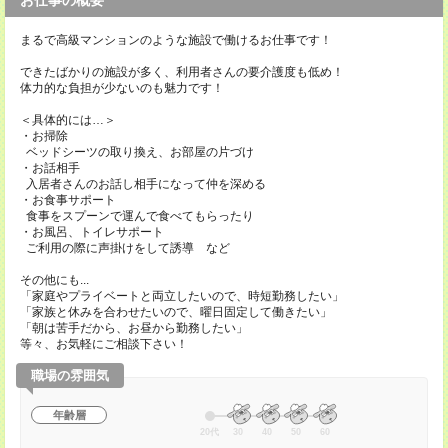
お仕事の概要
まるで高級マンションのような施設で働けるお仕事です！
できたばかりの施設が多く、利用者さんの要介護度も低め！
体力的な負担が少ないのも魅力です！
＜具体的には…＞
・お掃除
ベッドシーツの取り換え、お部屋の片づけ
・お話相手
入居者さんのお話し相手になって仲を深める
・お食事サポート
食事をスプーンで運んで食べてもらったり
・お風呂、トイレサポート
ご利用の際に声掛けをして誘導 など
その他にも...
「家庭やプライベートと両立したいので、時短勤務したい」
「家族と休みを合わせたいので、曜日固定して働きたい」
「朝は苦手だから、お昼から勤務したい」
等々、お気軽にご相談下さい！
職場の雰囲気
年齢層
20代
30
40
50
60