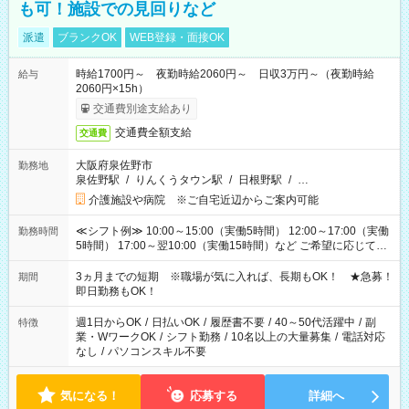
も可！施設での見回りなど
派遣
ブランクOK
WEB登録・面接OK
時給1700円～ 夜勤時給2060円～ 日収3万円～（夜勤時給
給与
2060円×15h）
交通費別途支給あり
交通費全額支給
交通費
大阪府泉佐野市
勤務地
泉佐野駅
/
りんくうタウン駅
/
日根野駅
/
…
介護施設や病院 ※ご自宅近辺からご案内可能
≪シフト例≫ 10:00～15:00（実働5時間） 12:00～17:00（実働
勤務時間
5時間） 17:00～翌10:00（実働15時間）など ご希望に応じて、
働く時間は調整できます！ お気軽に担当へ相談ください！
3ヵ月までの短期 ※職場が気に入れば、長期もOK！ ★急募！
期間
即日勤務もOK！
週1日からOK
/
日払いOK
/
履歴書不要
/
40～50代活躍中
/
副
特徴
業・WワークOK
/
シフト勤務
/
10名以上の大量募集
/
電話対応
なし
/
パソコンスキル不要
気になる！
応募する
詳細へ