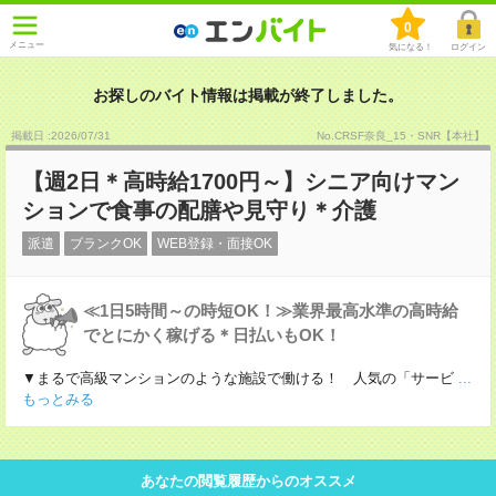
0
メニュー
気になる！
ログイン
お探しのバイト情報は掲載が終了しました。
掲載日 :2026
/
07
/
31
No.CRSF奈良_15・SNR【本社】
【週2日＊高時給1700円～】シニア向けマン
ションで食事の配膳や見守り＊介護
派遣
ブランクOK
WEB登録・面接OK
≪1日5時間～の時短OK！≫業界最高水準の高時給
でとにかく稼げる＊日払いもOK！
▼まるで高級マンションのような施設で働ける！ 人気の「サービ
...
もっとみる
あなたの閲覧履歴からのオススメ