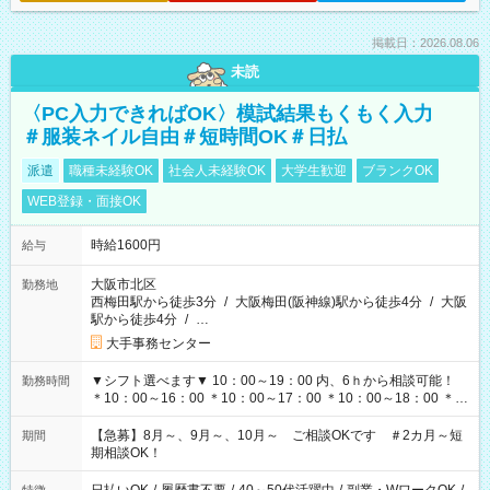
掲載日：2026.08.06
未読
〈PC入力できればOK〉模試結果もくもく入力
＃服装ネイル自由＃短時間OK＃日払
派遣
職種未経験OK
社会人未経験OK
大学生歓迎
ブランクOK
WEB登録・面接OK
時給1600円
給与
大阪市北区
勤務地
西梅田駅から徒歩3分
/
大阪梅田(阪神線)駅から徒歩4分
/
大阪
駅から徒歩4分
/
…
大手事務センター
▼シフト選べます▼ 10：00～19：00 内、6ｈから相談可能！
勤務時間
＊10：00～16：00 ＊10：00～17：00 ＊10：00～18：00 ＊
11：00～19：00 ＊12：00～19：00 ＊13：00～19：00
【急募】8月～、9月～、10月～ ご相談OKです ＃2カ月～短
期間
期相談OK！