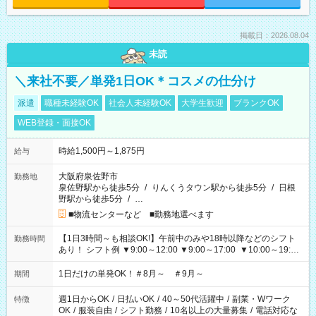
掲載日：2026.08.04
未読
＼来社不要／単発1日OK＊コスメの仕分け
派遣
職種未経験OK
社会人未経験OK
大学生歓迎
ブランクOK
WEB登録・面接OK
時給1,500円～1,875円
給与
大阪府泉佐野市
勤務地
泉佐野駅から徒歩5分
/
りんくうタウン駅から徒歩5分
/
日根
野駅から徒歩5分
/
…
■物流センターなど ■勤務地選べます
【1日3時間～も相談OK!】午前中のみや18時以降などのシフト
勤務時間
あり！ シフト例 ▼9:00～12:00 ▼9:00～17:00 ▼10:00～19:00
▼18:00～21:00
1日だけの単発OK！＃8月～ ＃9月～
期間
週1日からOK
/
日払いOK
/
40～50代活躍中
/
副業・Wワーク
特徴
OK
/
服装自由
/
シフト勤務
/
10名以上の大量募集
/
電話対応な