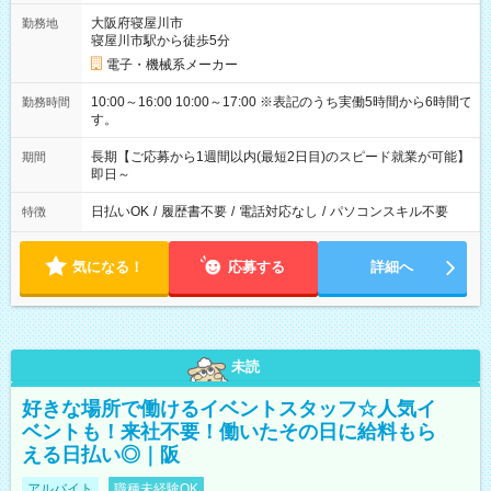
大阪府寝屋川市
勤務地
寝屋川市駅から徒歩5分
電子・機械系メーカー
10:00～16:00 10:00～17:00 ※表記のうち実働5時間から6時間で
勤務時間
す。
長期【ご応募から1週間以内(最短2日目)のスピード就業が可能】
期間
即日～
日払いOK
/
履歴書不要
/
電話対応なし
/
パソコンスキル不要
特徴
気になる！
応募する
詳細へ
未読
好きな場所で働けるイベントスタッフ☆人気イ
ベントも！来社不要！働いたその日に給料もら
える日払い◎｜阪
アルバイト
職種未経験OK