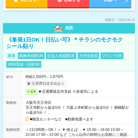
掲載日：2026.08.10
未読
《単発1日OK！日払い可》＊チラシのモクモク
シール貼り
派遣
職種未経験OK
社会人未経験OK
大学生歓迎
ブランクOK
WEB登録・面接OK
時給1,500円～1,875円
給与
交通費別途支給あり
■ 交通費規定内支給 ※派遣先による
交通費
大阪市天王寺区
勤務地
天王寺駅から徒歩5分
/
大阪上本町駅から徒歩5分
/
鶴橋駅か
ら徒歩5分
/
…
■物流センターなど ■勤務地選べます
＜1日3時間～OK！＞ ▼ 例えば… ▼ 15:00～18:00 15:00～
勤務時間
22:00 17:00～22:00 など こちら以外の時間もお気軽にご相談く