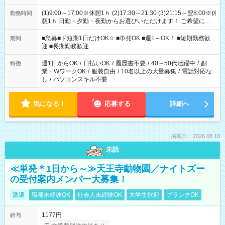
(1)9:00～17:00※休憩1ｈ (2)17:30～21:30 (3)21:15～翌8:00※休
勤務時間
憩1ｈ 日勤・夕勤・夜勤からお選びいただけます！ ご希望に合
わせて働けるお仕事です(*^^*) 【その他選べる勤務時間】 8-17
時/9-17時/9-18時/10-18時/11-21時/18-22時/20-翌4時/21-翌5
■急募■ド短期1日だけOK☆ ■単発OK ■週1～OK！ ■短期勤務歓
期間
時/22-翌6時/0-翌8時 ご自身のご都合で選んで頂ける完全自由シ
迎 ■長期勤務歓迎
フト！
週1日からOK
/
日払いOK
/
履歴書不要
/
40～50代活躍中
/
副
特徴
業・WワークOK
/
服装自由
/
10名以上の大量募集
/
電話対応な
し
/
パソコンスキル不要
気になる！
応募する
詳細へ
掲載日：2026.08.10
未読
≪単発＊1日から～≫天王寺動物園／ナイトズー
の受付案内メンバー大募集！
派遣
職種未経験OK
社会人未経験OK
大学生歓迎
ブランクOK
1177円
給与