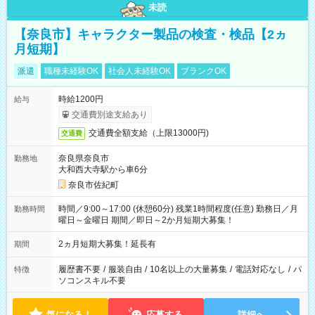
未読
【奈良市】キャラクター製品の検査・検品【2ヵ
月短期】
派遣
職種未経験OK
社会人未経験OK
ブランクOK
時給1200円
給与
交通費別途支給あり
交通費全額支給（上限13000円)
交通費
奈良県奈良市
勤務地
大和西大寺駅から車6分
奈良市佐紀町
時間／9:00～17:00 (休憩60分) 残業1時間程度(任意) 勤務日／月
勤務時間
曜日～金曜日 期間／即日～2か月短期大募集！
2ヵ月短期大募集！延長有
期間
履歴書不要
/
服装自由
/
10名以上の大量募集
/
電話対応なし
/
パ
特徴
ソコンスキル不要
気になる！
応募する
詳細へ