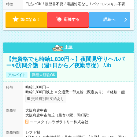
日払いOK
/
履歴書不要
/
電話対応なし
/
パソコンスキル不要
特徴
気になる！
応募する
詳細へ
未読
【無資格でも時給1,830円～】夜間見守りヘルパ
ー✨訪問介護（週1日から／夜勤専従） /Jb
アルバイト
職種未経験OK
時給1,830円～
給与
時給1,830円以上 ※交通費一部支給（既定あり） ※経験・能力を
考慮して決定します 【収入例】 週1回勤務の場合：1,830円×8時
交通費別途支給あり
間×4回=5万8,560円 週3回勤務の場合：1,830円×8時間×12回
=17万5,680円 【試用期間】試用期間あり 試用期間の長さ：2ヶ
大阪府豊中市
勤務地
月 ※ 雇用形態と給与に、本採用時と異なる部分があります。 雇
大阪府豊中市旭丘（最寄り駅：岡町駅）
用形態：本採用時と同じです。 給与：時給 1,610円以上
ユースタイルラボラトリー株式会社
シフト制
勤務時間