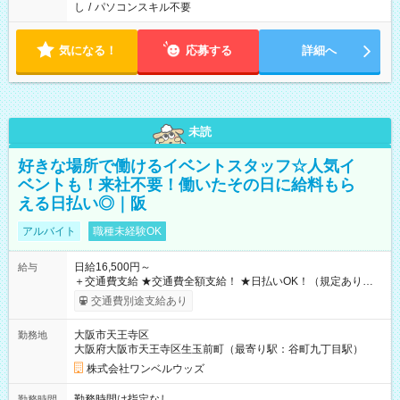
し
/
パソコンスキル不要
気になる！
応募する
詳細へ
未読
好きな場所で働けるイベントスタッフ☆人気イ
ベントも！来社不要！働いたその日に給料もら
える日払い◎｜阪
アルバイト
職種未経験OK
日給16,500円～
給与
＋交通費支給 ★交通費全額支給！ ★日払いOK！（規定あり） ┗
働いたその日に現金GET♪ お仕事後はコンビニATMから 日払
交通費別途支給あり
い分を引き落とせます！ 【試用期間】試用期間なし
大阪市天王寺区
勤務地
大阪府大阪市天王寺区生玉前町（最寄り駅：谷町九丁目駅）
株式会社ワンベルウッズ
勤務時間は指定なし
勤務時間