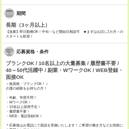
期間
長期（3ヶ月以上）
【急募】即日勤務OK！中旬～など開始日相談可 ★まずはお試し2カ月～の
スタートも歓迎！
応募資格・条件
ブランクOK / 10名以上の大量募集 / 履歴書不要 /
40～50代活躍中 / 副業・WワークOK / WEB登録・
面接OK
＜無資格・ブランクOK！＞
介護の経験をお持ちの方！
・年齢、学歴不問！
・WワークOK！
・10名以上採用予定！
・履歴書不要！
・WEB・電話登録OK！
＊応募後はお電話にて面談を実施いたします！ご希望の働き方などお気軽に