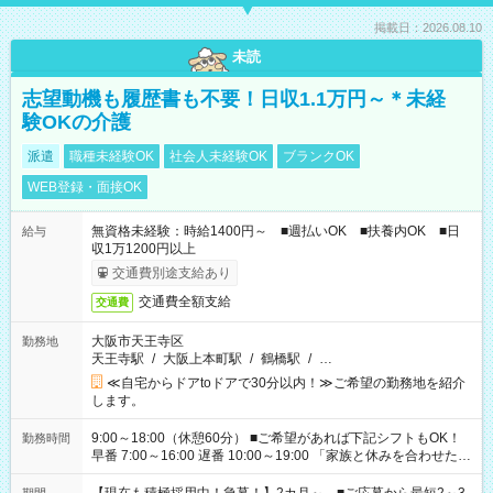
掲載日：2026.08.10
未読
志望動機も履歴書も不要！日収1.1万円～＊未経
験OKの介護
派遣
職種未経験OK
社会人未経験OK
ブランクOK
WEB登録・面接OK
無資格未経験：時給1400円～ ■週払いOK ■扶養内OK ■日
給与
収1万1200円以上
交通費別途支給あり
交通費全額支給
交通費
大阪市天王寺区
勤務地
天王寺駅
/
大阪上本町駅
/
鶴橋駅
/
…
≪自宅からドアtoドアで30分以内！≫ご希望の勤務地を紹介
します。
9:00～18:00（休憩60分） ■ご希望があれば下記シフトもOK！
勤務時間
早番 7:00～16:00 遅番 10:00～19:00 「家族と休みを合わせた
い」 「余裕を持って夕飯の準備がしたい」 「できれば残業はし
たくない」 など、ご希望を教えてくださいね。 ※Wワーク希望