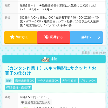
ださい！
単発1日～！ ★勤務開始日や期間はお気軽にご相談くださ
期間
い！ ＃8月～ ＃9月～
週1日からOK
/
日払いOK
/
履歴書不要
/
40～50代活躍中
/
副
特徴
業・WワークOK
/
服装自由
/
シフト勤務
/
10名以上の大量募
集
/
電話対応なし
/
パソコンスキル不要
気になる！
応募する
詳細へ
掲載日：2026.08.10
未読
〈カンタン作業！〉スキマ時間にサクッと＊お
菓子の仕分け
派遣
職種未経験OK
社会人未経験OK
大学生歓迎
ブランクOK
WEB登録・面接OK
時給1,500円～1,875円
給与
交通費別途支給あり