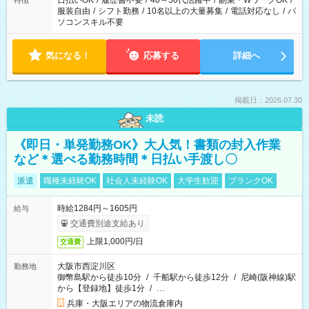
日払いOK
/
履歴書不要
/
40～50代活躍中
/
副業・WワークOK
/
特徴
服装自由
/
シフト勤務
/
10名以上の大量募集
/
電話対応なし
/
パ
ソコンスキル不要
気になる！
応募する
詳細へ
掲載日：2026.07.30
未読
《即日・単発勤務OK》大人気！書類の封入作業
など＊選べる勤務時間＊日払い手渡し〇
派遣
職種未経験OK
社会人未経験OK
大学生歓迎
ブランクOK
時給1284円～1605円
給与
交通費別途支給あり
上限1,000円/日
交通費
大阪市西淀川区
勤務地
御幣島駅から徒歩10分
/
千船駅から徒歩12分
/
尼崎(阪神線)駅
から【登録地】徒歩1分
/
…
兵庫・大阪エリアの物流倉庫内