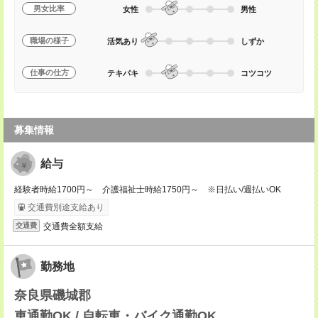
男女比率
女性
男性
職場の様子
活気あり
しずか
仕事の仕方
テキパキ
コツコツ
募集情報
給与
経験者時給1700円～ 介護福祉士時給1750円～ ※日払い/週払いOK
交通費別途支給あり
交通費全額支給
交通費
勤務地
奈良県磯城郡
車通勤OK / 自転車・バイク通勤OK