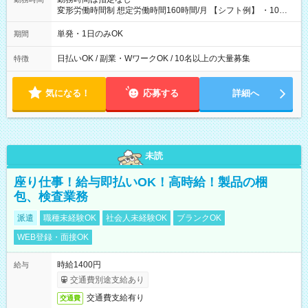
変形労働時間制 想定労働時間160時間/月 【シフト例】 ・10：
00～20：00
単発・1日のみOK
期間
日払いOK / 副業・WワークOK / 10名以上の大量募集
特徴
気になる！
応募する
詳細へ
未読
座り仕事！給与即払いOK！高時給！製品の梱
包、検査業務
派遣
職種未経験OK
社会人未経験OK
ブランクOK
WEB登録・面接OK
時給1400円
給与
交通費別途支給あり
交通費支給有り
交通費