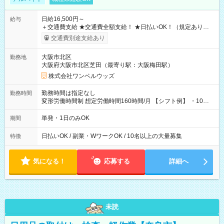
日給16,500円～
給与
＋交通費支給 ★交通費全額支給！ ★日払いOK！（規定あり） ┗
働いたその日に現金GET♪ お仕事後はコンビニATMから 日払
交通費別途支給あり
い分を引き落とせます！ 【試用期間】試用期間なし
大阪市北区
勤務地
大阪府大阪市北区芝田（最寄り駅：大阪梅田駅）
株式会社ワンベルウッズ
勤務時間は指定なし
勤務時間
変形労働時間制 想定労働時間160時間/月 【シフト例】 ・10：
00～20：00
単発・1日のみOK
期間
日払いOK / 副業・WワークOK / 10名以上の大量募集
特徴
気になる！
応募する
詳細へ
未読