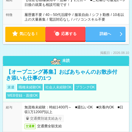
【現在も積極採用中！急募！】2カ月～ ■ご応募から最短2～3
期間
の方へ 今ご覧のお仕事で希望する勤務時間と、もう1つのお仕事
日後の就業も相談可能です！
の勤務時間。 合計で週40時間を超える場合は応募できません。
履歴書不要
/
40～50代活躍中
/
服装自由
/
シフト勤務
/
10名以
特徴
上の大量募集
/
電話対応なし
/
パソコンスキル不要
気になる！
応募する
詳細へ
掲載日：2026.08.10
未読
【オープニング募集】おばあちゃんのお散歩付
き添いも仕事の1つ
派遣
職種未経験OK
社会人未経験OK
ブランクOK
WEB登録・面接OK
無資格未経験：時給1400円～ ■週払いOK ■扶養内OK ■日
給与
収1万1200円以上
交通費別途支給あり
交通費全額支給
交通費