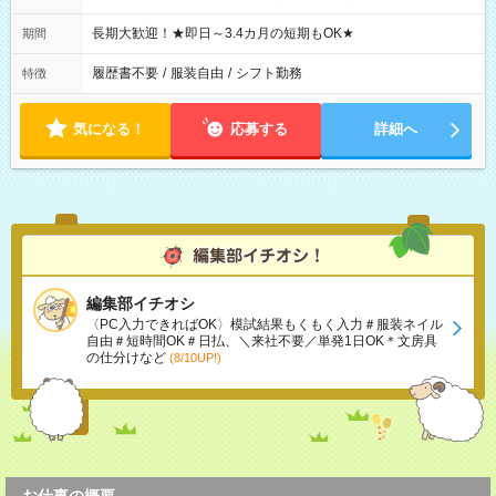
長期大歓迎！★即日～3.4カ月の短期もOK★
期間
履歴書不要
/
服装自由
/
シフト勤務
特徴
気になる！
応募する
詳細へ
編集部イチオシ
〈PC入力できればOK〉模試結果もくもく入力＃服装ネイル
自由＃短時間OK＃日払、＼来社不要／単発1日OK＊文房具
の仕分けなど
(8/10UP!)