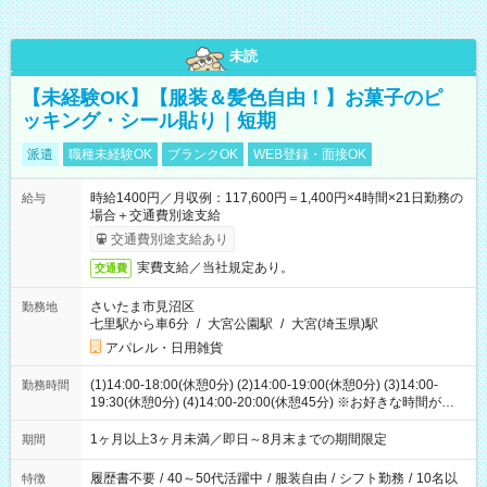
未読
【未経験OK】【服装＆髪色自由！】お菓子のピ
ッキング・シール貼り｜短期
派遣
職種未経験OK
ブランクOK
WEB登録・面接OK
時給1400円／月収例：117,600円＝1,400円×4時間×21日勤務の
給与
場合＋交通費別途支給
交通費別途支給あり
実費支給／当社規定あり。
交通費
さいたま市見沼区
勤務地
七里駅から車6分
/
大宮公園駅
/
大宮(埼玉県)駅
アパレル・日用雑貨
(1)14:00-18:00(休憩0分) (2)14:00-19:00(休憩0分) (3)14:00-
勤務時間
19:30(休憩0分) (4)14:00-20:00(休憩45分) ※お好きな時間が選べ
ます
1ヶ月以上3ヶ月未満／即日～8月末までの期間限定
期間
履歴書不要
/
40～50代活躍中
/
服装自由
/
シフト勤務
/
10名以
特徴