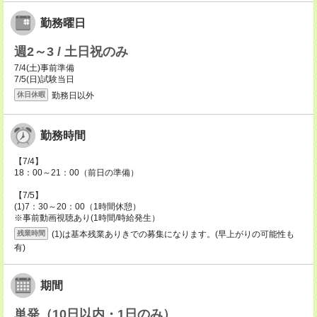
勤務曜日
週2～3 / 土日祝のみ
7/4(土)事前準備
7/5(日)試験当日
勤務日以外
休日休暇
勤務時間
【7/4】
18：00～21：00（前日の準備）
【7/5】
(1)7：30～20：00（1時間休憩）
※事前動画視聴あり(1時間/時給発生）
(1)は基本残業ありきでの募集になります。(早上がりの可能性も
残業時間
有)
期間
単発（10日以内・1日のみ）