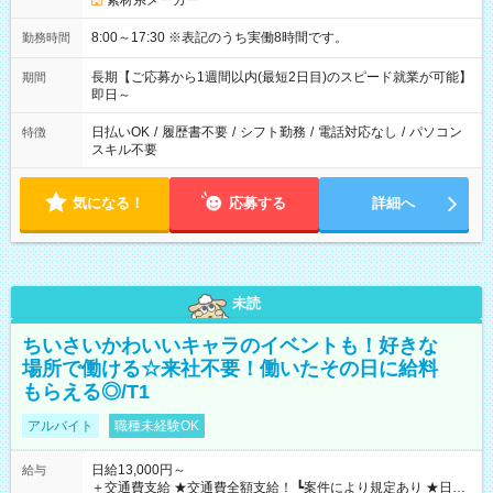
素材系メーカー
8:00～17:30 ※表記のうち実働8時間です。
勤務時間
長期【ご応募から1週間以内(最短2日目)のスピード就業が可能】
期間
即日～
日払いOK
/
履歴書不要
/
シフト勤務
/
電話対応なし
/
パソコン
特徴
スキル不要
気になる！
応募する
詳細へ
未読
ちいさいかわいいキャラのイベントも！好きな
場所で働ける☆来社不要！働いたその日に給料
もらえる◎/T1
アルバイト
職種未経験OK
日給13,000円～
給与
＋交通費支給 ★交通費全額支給！ ┗案件により規定あり ★日払