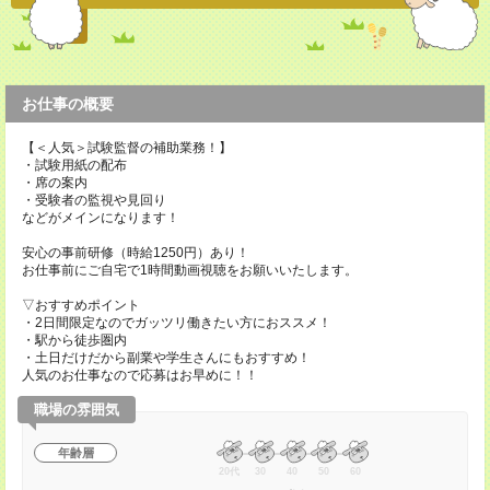
お仕事の概要
【＜人気＞試験監督の補助業務！】
・試験用紙の配布
・席の案内
・受験者の監視や見回り
などがメインになります！
安心の事前研修（時給1250円）あり！
お仕事前にご自宅で1時間動画視聴をお願いいたします。
▽おすすめポイント
・2日間限定なのでガッツリ働きたい方におススメ！
・駅から徒歩圏内
・土日だけだから副業や学生さんにもおすすめ！
人気のお仕事なので応募はお早めに！！
職場の雰囲気
年齢層
20代
30
40
50
60