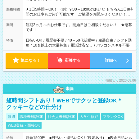
★1日5時間～OK！ （例）9:00～18:00のあいだ もちろん1日8時
勤務時間
間のお仕事もご紹介可能です！ご希望をお聞かせください！★
家庭の都合でお休みが必要な場合も遠慮なくご相談ください。
※週最低15時間以上の勤務が必要です
短期2ヵ月～のお仕事です。開始日はご相談ください！ ★急募
期間
です！
日払いOK
/
履歴書不要
/
40～50代活躍中
/
服装自由
/
シフト勤
特徴
務
/
10名以上の大量募集
/
電話対応なし
/
パソコンスキル不要
気になる！
応募する
詳細へ
掲載日：2026.08.06
未読
短時間シフトあり！WEBでサクッと登録OK＊
クッキーなどの仕分け
派遣
職種未経験OK
社会人未経験OK
大学生歓迎
ブランクOK
WEB登録・面接OK
時給1500円 ■日払い・週払いOK！(規定あり) ■現金日払いも
給与