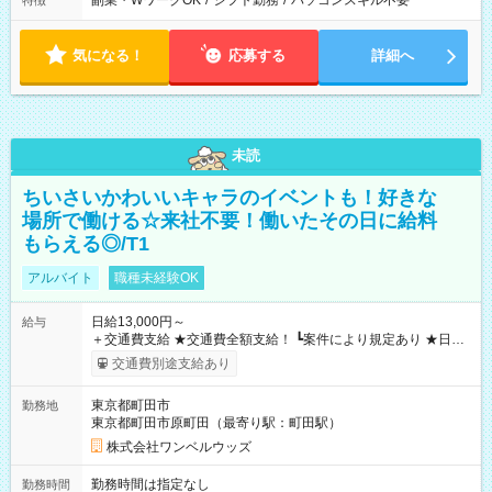
副業・WワークOK
/
シフト勤務
/
パソコンスキル不要
特徴
気になる！
応募する
詳細へ
未読
ちいさいかわいいキャラのイベントも！好きな
場所で働ける☆来社不要！働いたその日に給料
もらえる◎/T1
アルバイト
職種未経験OK
日給13,000円～
給与
＋交通費支給 ★交通費全額支給！ ┗案件により規定あり ★日払
いOK！（規定あり） ┗働いたその日に現金GET♪ お仕事後はコ
交通費別途支給あり
ンビニATMから 日払い分を引き落とせます！ 【試用期間】試
用期間なし
東京都町田市
勤務地
東京都町田市原町田（最寄り駅：町田駅）
株式会社ワンベルウッズ
勤務時間は指定なし
勤務時間