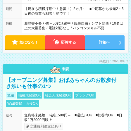
い」 「余裕を持って夕飯の準備がしたい」 「できれば残業はし
たくない」 など、ご希望を教えてくださいね。 ※Wワーク希望
【現在も積極採用中！急募！】2カ月～ ■ご応募から最短2～3
期間
の方へ 今ご覧のお仕事で希望する勤務時間と、もう1つのお仕事
日後の就業も相談可能です！
の勤務時間。 合計で週40時間を超える場合は応募できません。
履歴書不要
/
40～50代活躍中
/
服装自由
/
シフト勤務
/
10名以
特徴
上の大量募集
/
電話対応なし
/
パソコンスキル不要
気になる！
応募する
詳細へ
掲載日：2026.08.07
未読
【オープニング募集】おばあちゃんのお散歩付
き添いも仕事の1つ
派遣
職種未経験OK
社会人未経験OK
ブランクOK
WEB登録・面接OK
無資格未経験：時給1500円～ ■週払いOK ■扶養内OK ■日
給与
収1万2000円以上
交通費別途支給あり