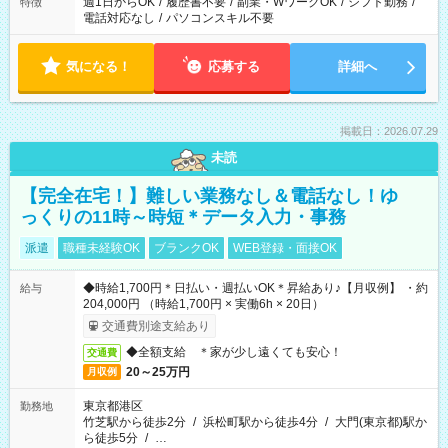
週1日からOK
/
履歴書不要
/
副業・WワークOK
/
シフト勤務
/
特徴
電話対応なし
/
パソコンスキル不要
気になる！
応募する
詳細へ
掲載日：2026.07.29
未読
【完全在宅！】難しい業務なし＆電話なし！ゆ
っくりの11時～時短＊データ入力・事務
派遣
職種未経験OK
ブランクOK
WEB登録・面接OK
◆時給1,700円＊日払い・週払いOK＊昇給あり♪【月収例】 ・約
給与
204,000円 （時給1,700円 × 実働6h × 20日）
交通費別途支給あり
◆全額支給 ＊家が少し遠くても安心！
交通費
20～25万円
月収例
東京都港区
勤務地
竹芝駅から徒歩2分
/
浜松町駅から徒歩4分
/
大門(東京都)駅か
ら徒歩5分
/
…