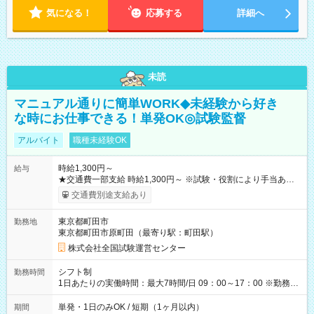
気になる！
応募する
詳細へ
未読
マニュアル通りに簡単WORK◆未経験から好き
な時にお仕事できる！単発OK◎試験監督
アルバイト
職種未経験OK
時給1,300円～
給与
★交通費一部支給 時給1,300円～ ※試験・役割により手当あり
※勤務回数により昇給あり 【即給（前払い）オプションあ
交通費別途支給あり
り！】 希望される場合、勤務から1週間ほどで給与の一部を受け
取れます。 ※手数料418円がかかります。 【過去試験日の収入
東京都町田市
勤務地
例】 ・河合塾模擬試験 8:30～17:30（休憩1時間） 時給1,300円
東京都町田市原町田（最寄り駅：町田駅）
×8時間＝日収10,400円＋交通費 ※当日の役割により時給＋100
円の場合あり ・国家試験 7:00～13:30（休憩なし） 時給1,300
株式会社全国試験運営センター
円（役割手当＋100円）×6時間＝日収8,400円＋交通費 【試用期
間】試用期間なし
シフト制
勤務時間
1日あたりの実働時間：最大7時間/日 09：00～17：00 ※勤務時
間は 試験により異なります。
単発・1日のみOK / 短期（1ヶ月以内）
期間