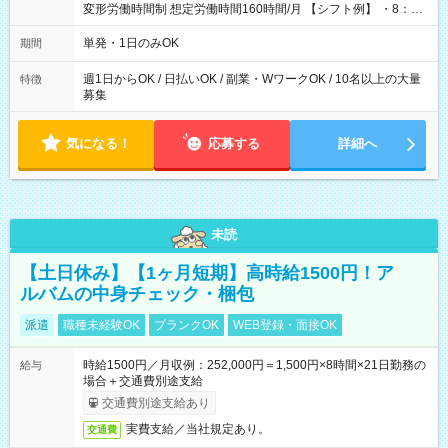
変形労働時間制 想定労働時間160時間/月 【シフト例】 ・8：00
～21：00
単発・1日のみOK
期間
週1日からOK / 日払いOK / 副業・WワークOK / 10名以上の大量
特徴
募集
気になる！
応募する
詳細へ
未読
【土日休み】【1ヶ月短期】高時給1500円！ア
ルバムの中身チェック・梱包
派遣
職種未経験OK
ブランクOK
WEB登録・面接OK
時給1500円／月収例：252,000円＝1,500円×8時間×21日勤務の
給与
場合＋交通費別途支給
交通費別途支給あり
実費支給／当社規定あり。
交通費