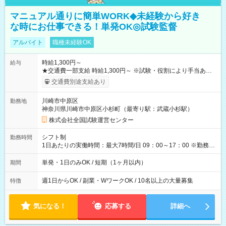
マニュアル通りに簡単WORK◆未経験から好き
な時にお仕事できる！単発OK◎試験監督
アルバイト
職種未経験OK
時給1,300円～
給与
★交通費一部支給 時給1,300円～ ※試験・役割により手当あり
※勤務回数により昇給あり 【即給（前払い）オプションあ
交通費別途支給あり
り！】 希望される場合、勤務から1週間ほどで給与の一部を受け
取れます。 ※手数料418円がかかります。 【過去試験日の収入
川崎市中原区
勤務地
例】 ・河合塾模擬試験 8:30～17:30（休憩1時間） 時給1,300円
神奈川県川崎市中原区小杉町（最寄り駅：武蔵小杉駅）
×8時間＝日収10,400円＋交通費 ※当日の役割により時給＋100
円の場合あり ・国家試験 7:00～13:30（休憩なし） 時給1,300
株式会社全国試験運営センター
円（役割手当＋100円）×6時間＝日収8,400円＋交通費 【試用期
間】試用期間なし
シフト制
勤務時間
1日あたりの実働時間：最大7時間/日 09：00～17：00 ※勤務時
間は 試験により異なります。
単発・1日のみOK / 短期（1ヶ月以内）
期間
週1日からOK / 副業・WワークOK / 10名以上の大量募集
特徴
気になる！
応募する
詳細へ