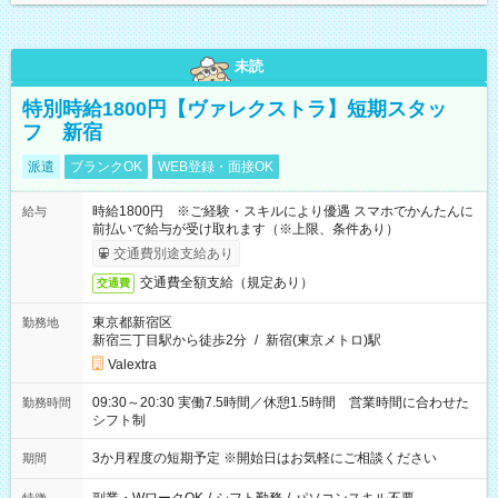
未読
特別時給1800円【ヴァレクストラ】短期スタッ
フ 新宿
派遣
ブランクOK
WEB登録・面接OK
時給1800円 ※ご経験・スキルにより優遇 スマホでかんたんに
給与
前払いで給与が受け取れます（※上限、条件あり）
交通費別途支給あり
交通費全額支給（規定あり）
交通費
東京都新宿区
勤務地
新宿三丁目駅から徒歩2分
/
新宿(東京メトロ)駅
Valextra
09:30～20:30 実働7.5時間／休憩1.5時間 営業時間に合わせた
勤務時間
シフト制
3か月程度の短期予定 ※開始日はお気軽にご相談ください
期間