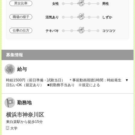
男女比率
女性
男性
職場の様子
活気あり
しずか
仕事の仕方
テキパキ
コツコツ
募集情報
給与
時給1500円（前日準備・試験当日） ＊事前動画視聴1時間：時給発生 ▼
日払いOK（規定あり） ■初勤務手当あり ※規定による
勤務地
横浜市神奈川区
東白楽駅から徒歩15分
大学