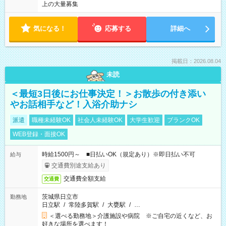
上の大量募集
気になる！
応募する
詳細へ
掲載日：2026.08.04
未読
＜最短3日後にお仕事決定！＞お散歩の付き添い
やお話相手など！入浴介助ナシ
派遣
職種未経験OK
社会人未経験OK
大学生歓迎
ブランクOK
WEB登録・面接OK
時給1500円～ ■日払いOK（規定あり）※即日払い不可
給与
交通費別途支給あり
交通費全額支給
交通費
茨城県日立市
勤務地
日立駅
/
常陸多賀駅
/
大甕駅
/
…
＜選べる勤務地＞介護施設や病院 ※ご自宅の近くなど、お
好きな場所を選べます！