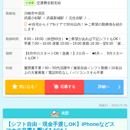
交通費全額支給
交通費
川崎市中原区
勤務地
武蔵小杉駅
/
武蔵新城駅
/
元住吉駅
/
…
≪自宅からドアtoドアで30分以内！≫ご希望の勤務地を紹介
します。
9:00～18:00（休憩60分） ■ご希望があれば下記シフトもOK！
勤務時間
早番 7:00～16:00 遅番 10:00～19:00 夜勤 16:30～翌9:30 「家族
と休みを合わせたい」 「余裕を持って夕飯の準備がしたい」
「できれば残業はしたくない」 など、ご希望を教えてください
【8月中のスタートOK！急募！】2カ月～ ■8月～、9月スター
期間
ね。 ※Wワーク希望の方へ 今ご覧のお仕事で希望する勤務時間
トもOK！
と、もう1つのお仕事の勤務時間。 合計で週40時間を超える場
合は応募できません。
履歴書不要
/
40～50代活躍中
/
服装自由
/
シフト勤務
/
10名以
特徴
上の大量募集
/
電話対応なし
/
パソコンスキル不要
気になる！
応募する
詳細へ
掲載日：2026.07.30
未読
【シフト自由・現金手渡しOK】iPhoneなどス