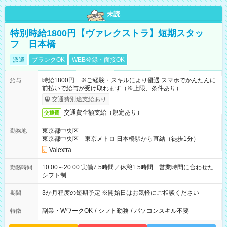
未読
特別時給1800円【ヴァレクストラ】短期スタッ
フ 日本橋
派遣
ブランクOK
WEB登録・面接OK
時給1800円 ※ご経験・スキルにより優遇 スマホでかんたんに
給与
前払いで給与が受け取れます（※上限、条件あり）
交通費別途支給あり
交通費全額支給（規定あり）
交通費
東京都中央区
勤務地
東京都中央区 東京メトロ 日本橋駅から直結（徒歩1分）
Valextra
10:00～20:00 実働7.5時間／休憩1.5時間 営業時間に合わせた
勤務時間
シフト制
3か月程度の短期予定 ※開始日はお気軽にご相談ください
期間
副業・WワークOK
/
シフト勤務
/
パソコンスキル不要
特徴