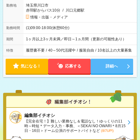
埼玉県川口市
勤務地
赤羽駅からバス10分
/
川口元郷駅
情報・出版・メディア
(1)09:00-18:00(休憩60分)
勤務時間
1ヶ月以上3ヶ月未満／即日～1ヵ月間（更新の可能性あり）
期間
履歴書不要
/
40～50代活躍中
/
服装自由
/
10名以上の大量募集
特徴
気になる！
応募する
詳細へ
編集部イチオシ
【完全在宅！】難しい業務なし＆電話なし！ゆっくりの11
時～時短＊データ入力・事務、＜SEKAI NO OWARI＊8月15
日・16日＞ドーム公演のサポートバイトなど
(8/7UP!)