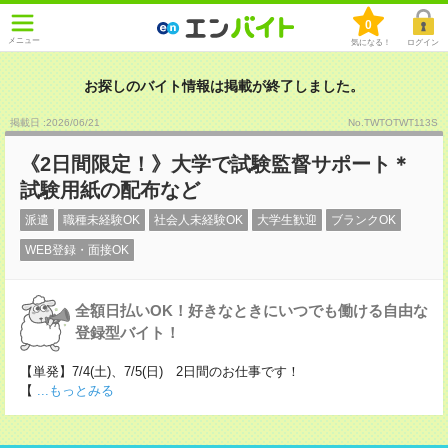
0
メニュー
気になる！
ログイン
お探しのバイト情報は掲載が終了しました。
掲載日 :2026
/
06
/
21
No.TWTOTWT113S
《2日間限定！》大学で試験監督サポート＊
試験用紙の配布など
派遣
職種未経験OK
社会人未経験OK
大学生歓迎
ブランクOK
WEB登録・面接OK
全額日払いOK！好きなときにいつでも働ける自由な
登録型バイト！
【単発】7/4(土)、7/5(日) 2日間のお仕事です！
【
...もっとみる