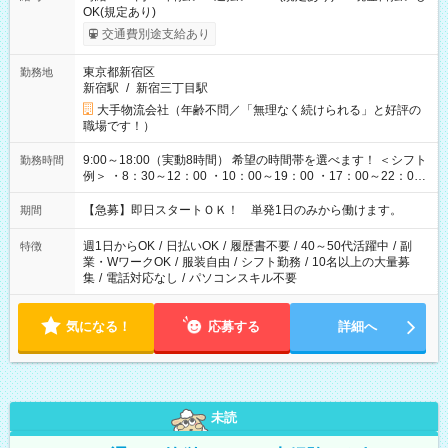
OK(規定あり)
交通費別途支給あり
東京都新宿区
勤務地
新宿駅
/
新宿三丁目駅
大手物流会社（年齢不問／「無理なく続けられる」と好評の
職場です！）
9:00～18:00（実動8時間） 希望の時間帯を選べます！ ＜シフト
勤務時間
例＞ ・8：30～12：00 ・10：00～19：00 ・17：00～22：00
・13：00～22：00 ・22：00～翌6：00 など
【急募】即日スタートＯＫ！ 単発1日のみから働けます。
期間
週1日からOK
/
日払いOK
/
履歴書不要
/
40～50代活躍中
/
副
特徴
業・WワークOK
/
服装自由
/
シフト勤務
/
10名以上の大量募
集
/
電話対応なし
/
パソコンスキル不要
気になる！
応募する
詳細へ
未読