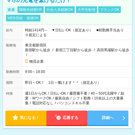
マホの充電を繋げるだけ！
派遣
職種未経験OK
社会人未経験OK
大学生歓迎
ブランクOK
WEB登録・面接OK
時給1414円～ ▼日払いOK（規定あり） ■初勤務手当あり
給与
※規定による
東京都新宿区
勤務地
新宿駅から徒歩
/
新宿三丁目駅から徒歩
/
高田馬場駅から徒歩
/
…
物流企業
9:00～18:00
勤務時間
即日～OK！ 1日～働けます＾＾（規定あり）
期間
週1日からOK
/
日払いOK
/
履歴書不要
/
40～50代活躍中
/
副
特徴
業・WワークOK
/
服装自由
/
シフト勤務
/
10名以上の大量募
集
/
電話対応なし
/
パソコンスキル不要
気になる！
応募する
詳細へ