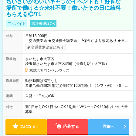
ちいさいかわいいキャラのイベントも！好きな
場所で働ける☆来社不要！働いたその日に給料
もらえる◎/T1
アルバイト
職種未経験OK
日給13,000円～
給与
＋交通費支給 ★交通費全額支給！ ┗案件により規定あり ★日払
いOK！（規定あり） ┗働いたその日に現金GET♪ お仕事後はコ
交通費別途支給あり
ンビニATMから 日払い分を引き落とせます！ 【試用期間】試
用期間なし
さいたま市大宮区
勤務地
埼玉県さいたま市大宮区錦町（最寄り駅：大宮駅）
株式会社ワンベルウッズ
勤務時間は指定なし
勤務時間
変形労働時間制 想定労働時間160時間/月 【シフト例】 ・8：00
～21：00
単発・1日のみOK
期間
週1日からOK / 日払いOK / 副業・WワークOK / 10名以上の大量
特徴
募集
気になる！
応募する
詳細へ