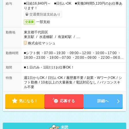
■日給16,840円～ ■日払いOK ■実働3時間5,120円のお仕事あ
給与
ります！
交通費別途支給あり
一部支給
交通費
東京都千代田区
勤務地
東京駅
/
水道橋駅
/
有楽町駅
/
…
株式会社マッシュ
■シフト例 ・07:00～19:30 ・09:00～12:00 ・10:00～17:00 ・
勤務時間
18:00～23:00 ・19:00～07:00 ・20:00～09:00 ・22:00～06:00
etc ★最短で3時間で5,120円のお仕事から 15時間で2万円近く稼
げるお仕事も！ ご希望のお時間に合わせてご紹介！ ※シフトは
■１日のみ・1回だけお仕事OK！
期間
現場によって異なります。 ※勿論、休憩時間はあるのでご安心
ください！
週1日からOK
/
日払いOK
/
履歴書不要
/
副業・WワークOK
/
シ
特徴
フト勤務
/
10名以上の大量募集
/
電話対応なし
/
パソコンスキ
ル不要
気になる！
応募する
詳細へ
未読