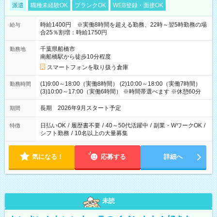
派遣
職種未経験OK
ブランクOK
WEB登録・面接OK
時給1400円 ※実働8時間を超える勤務、22時～翌5時勤務の場
給与
合25％割増：時給1750円
千葉県船橋市
勤務地
南船橋駅から徒歩10分程度
スマートフォンを取り扱う倉庫
(1)9:00～18:00（実働8時間） (2)10:00～18:00（実働7時間）
勤務時間
(3)10:00～17:00（実働6時間） ※時間帯選べます ※休憩60分
長期 2026年9月スタート予定
期間
日払いOK
/
履歴書不要
/
40～50代活躍中
/
副業・WワークOK
/
特徴
シフト勤務
/
10名以上の大量募集
気になる！
応募する
詳細へ
未読