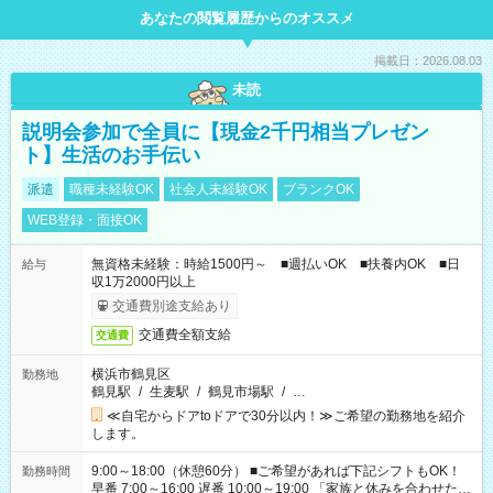
あなたの閲覧履歴からのオススメ
掲載日：2026.08.03
未読
説明会参加で全員に【現金2千円相当プレゼン
ト】生活のお手伝い
派遣
職種未経験OK
社会人未経験OK
ブランクOK
WEB登録・面接OK
無資格未経験：時給1500円～ ■週払いOK ■扶養内OK ■日
給与
収1万2000円以上
交通費別途支給あり
交通費全額支給
交通費
横浜市鶴見区
勤務地
鶴見駅
/
生麦駅
/
鶴見市場駅
/
…
≪自宅からドアtoドアで30分以内！≫ご希望の勤務地を紹介
します。
9:00～18:00（休憩60分） ■ご希望があれば下記シフトもOK！
勤務時間
早番 7:00～16:00 遅番 10:00～19:00 「家族と休みを合わせた