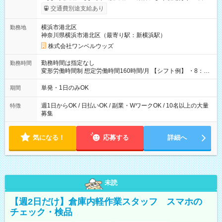
いOK！（規定あり） ┗働いたその日に現金GET♪ お仕事後はコ
交通費別途支給あり
ンビニATMから 日払い分を引き落とせます！ 【試用期間】試
用期間なし
横浜市港北区
勤務地
神奈川県横浜市港北区（最寄り駅：新横浜駅）
株式会社ワンベルウッズ
勤務時間は指定なし
勤務時間
変形労働時間制 想定労働時間160時間/月 【シフト例】 ・8：00
～21：00
単発・1日のみOK
期間
週1日からOK / 日払いOK / 副業・WワークOK / 10名以上の大量
特徴
募集
気になる！
応募する
詳細へ
未読
【週2日だけ】倉庫内軽作業スタッフ スマホの
チェック・検品