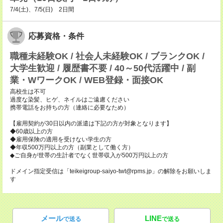
7/4(土)、7/5(日) 2日間
応募資格・条件
職種未経験OK / 社会人未経験OK / ブランクOK /
大学生歓迎 / 履歴書不要 / 40～50代活躍中 / 副
業・WワークOK / WEB登録・面接OK
高校生は不可
過度な染髪、ヒゲ、ネイルはご遠慮ください
携帯電話をお持ちの方（連絡に必要なため）
【雇用契約が30日以内の派遣は下記の方が対象となります】
◆60歳以上の方
◆雇用保険の適用を受けない学生の方
◆年収500万円以上の方（副業として働く方）
◆ご自身が世帯の生計者でなく世帯収入が500万円以上の方
ドメイン指定受信は「teikeigroup-saiyo-twt@rpms.jp」の解除をお願いしま
す
メール
LINE
で送る
で送る