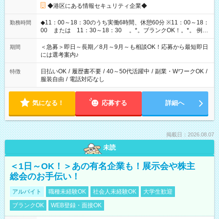
◆港区にある情報セキュリティ企業◆
◆11：00～18：30のうち実働6時間、休憩60分 ※11：00～18：
勤務時間
00 または 11：30～18：30 。*。ブランクOK！。*。 例え
ば前職が、 在宅/財団法人/事務/コールセンター/受付/販売/カフェ
スタッフ スイーツ販売/ホテルフロント/化粧品販売/など 様々な
＜急募＞即日～長期／8月～9月～も相談OK！応募から最短即日
期間
業界から入社して活躍されています♪
には選考案内♪
日払いOK
/
履歴書不要
/
40～50代活躍中
/
副業・WワークOK
/
特徴
服装自由
/
電話対応なし
気になる！
応募する
詳細へ
掲載日：2026.08.07
未読
＜1日～OK！＞あの有名企業も！展示会や株主
総会のお手伝い！
アルバイト
職種未経験OK
社会人未経験OK
大学生歓迎
ブランクOK
WEB登録・面接OK