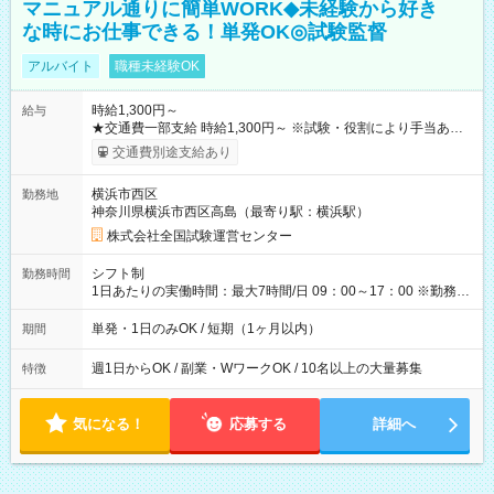
マニュアル通りに簡単WORK◆未経験から好き
な時にお仕事できる！単発OK◎試験監督
アルバイト
職種未経験OK
時給1,300円～
給与
★交通費一部支給 時給1,300円～ ※試験・役割により手当あり
※勤務回数により昇給あり 【即給（前払い）オプションあ
交通費別途支給あり
り！】 希望される場合、勤務から1週間ほどで給与の一部を受け
取れます。 ※手数料418円がかかります。 【過去試験日の収入
横浜市西区
勤務地
例】 ・河合塾模擬試験 8:30～17:30（休憩1時間） 時給1,300円
神奈川県横浜市西区高島（最寄り駅：横浜駅）
×8時間＝日収10,400円＋交通費 ※当日の役割により時給＋100
円の場合あり ・国家試験 7:00～13:30（休憩なし） 時給1,300
株式会社全国試験運営センター
円（役割手当＋100円）×6時間＝日収8,400円＋交通費 【試用期
間】試用期間なし
シフト制
勤務時間
1日あたりの実働時間：最大7時間/日 09：00～17：00 ※勤務時
間は 試験により異なります。
単発・1日のみOK / 短期（1ヶ月以内）
期間
週1日からOK / 副業・WワークOK / 10名以上の大量募集
特徴
気になる！
応募する
詳細へ