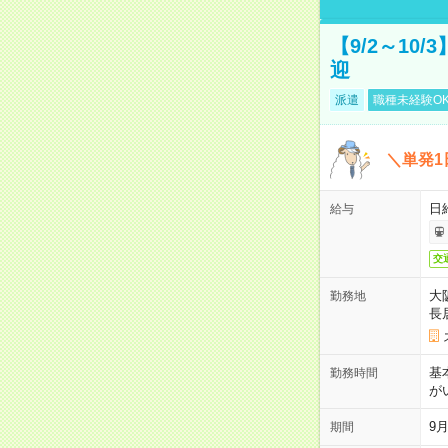
【9/2～10
迎
派遣
職種未経験O
＼単発1
日給
給与
交
大
勤務地
長
基
勤務時間
が
9月
期間