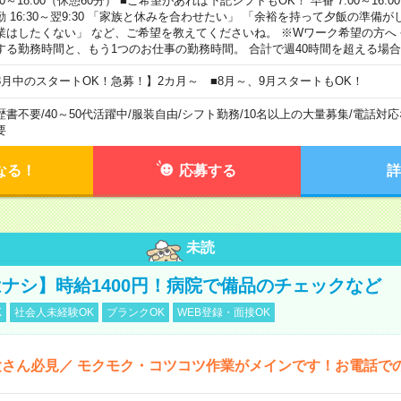
00～18:00（休憩60分） ■ご希望があれば下記シフトもOK！ 早番 7:00～16:00 遅
勤 16:30～翌9:30 「家族と休みを合わせたい」 「余裕を持って夕飯の準備
業はしたくない」 など、ご希望を教えてくださいね。 ※Wワーク希望の方へ
する勤務時間と、もう1つのお仕事の勤務時間。 合計で週40時間を超える場
8月中のスタートOK！急募！】2カ月～ ■8月～、9月スタートもOK！
歴書不要
/
40～50代活躍中
/
服装自由
/
シフト勤務
/
10名以上の大量募集
/
電話対応
要
なる！
応募する
詳
未読
ナシ】時給1400円！病院で備品のチェックなど
K
社会人未経験OK
ブランクOK
WEB登録・面接OK
さん必見／ モクモク・コツコツ作業がメインです！お電話で