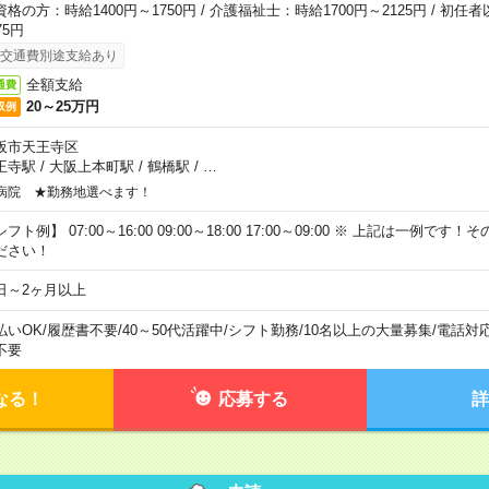
資格の方：時給1400円～1750円 / 介護福祉士：時給1700円～2125円 / 初任
75円
交通費別途支給あり
全額支給
通費
20～25万円
収例
阪市天王寺区
王寺駅
/
大阪上本町駅
/
鶴橋駅
/
…
病院 ★勤務地選べます！
フト例】 07:00～16:00 09:00～18:00 17:00～09:00 ※ 上記は一例で
ださい！
日～2ヶ月以上
払いOK
/
履歴書不要
/
40～50代活躍中
/
シフト勤務
/
10名以上の大量募集
/
電話対
不要
なる！
応募する
詳