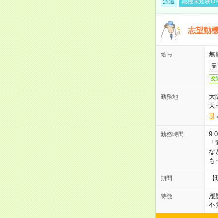
派遣
職種未経験O
志望動機
無
給与
交
大
勤務地
天
9:
勤務時間
「
な
も
【
期間
履
特徴
不