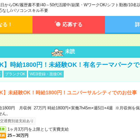
1日からOK
/
履歴書不要
/
40～50代活躍中
/
副業・WワークOK
/
シフト勤務
/
10名
応なし
/
パソコンスキル不要
なる！
応募する
詳
未読
K】時給1800円！未経験OK！有名テーマパーク
K
ブランクOK
WEB登録・面接OK
K】未経験OK！時給1800円！ユニバーサルシティでのお仕事
給1800円 月収例 27万円 時給1800円×実働7h45m×週5日×4週 ※月収例
せん。
交通費別途支給あり
1ヶ月3万円を上限として実費支給
通費
25～30万円
収例