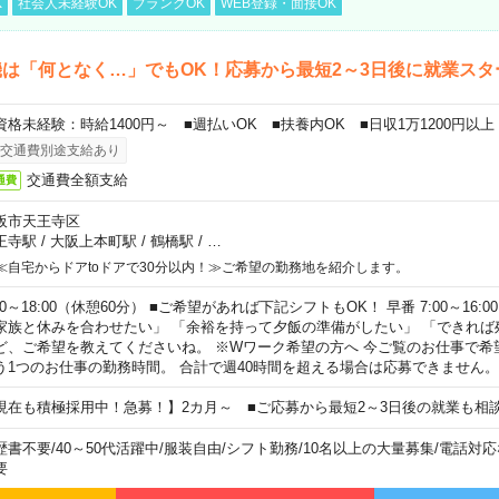
K
社会人未経験OK
ブランクOK
WEB登録・面接OK
は「何となく…」でもOK！応募から最短2～3日後に就業スタ
資格未経験：時給1400円～ ■週払いOK ■扶養内OK ■日収1万1200円以上
交通費別途支給あり
交通費全額支給
通費
阪市天王寺区
王寺駅
/
大阪上本町駅
/
鶴橋駅
/
…
≪自宅からドアtoドアで30分以内！≫ご希望の勤務地を紹介します。
00～18:00（休憩60分） ■ご希望があれば下記シフトもOK！ 早番 7:00～16:00 遅
家族と休みを合わせたい」 「余裕を持って夕飯の準備がしたい」 「できれば
ど、ご希望を教えてくださいね。 ※Wワーク希望の方へ 今ご覧のお仕事で希
う1つのお仕事の勤務時間。 合計で週40時間を超える場合は応募できません。
現在も積極採用中！急募！】2カ月～ ■ご応募から最短2～3日後の就業も相
歴書不要
/
40～50代活躍中
/
服装自由
/
シフト勤務
/
10名以上の大量募集
/
電話対応
要