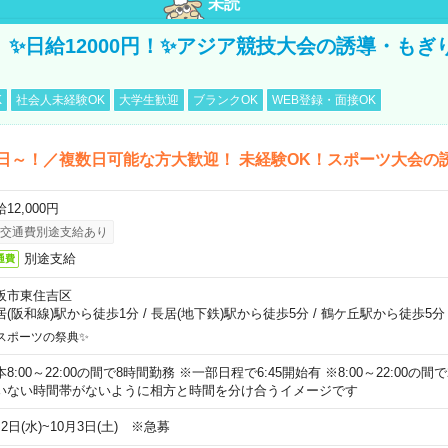
未読
/3】✨日給12000円！✨アジア競技大会の誘導・も
K
社会人未経験OK
大学生歓迎
ブランクOK
WEB登録・面接OK
日～！／複数日可能な方大歓迎！ 未経験OK！スポーツ大会の
12,000円
交通費別途支給あり
別途支給
通費
阪市東住吉区
居(阪和線)駅から徒歩1分
/
長居(地下鉄)駅から徒歩5分
/
鶴ケ丘駅から徒歩5分
スポーツの祭典✨
本8:00～22:00の間で8時間勤務 ※一部日程で6:45開始有 ※8:00～22:00
いない時間帯がないように相方と時間を分け合うイメージです
2日(水)~10月3日(土) ※急募