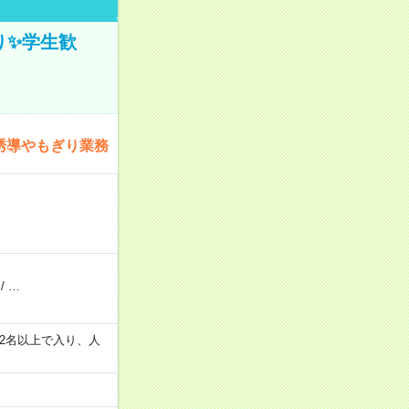
ぎり✨学生歓
誘導やもぎり業務
/
…
の間で2名以上で入り、人