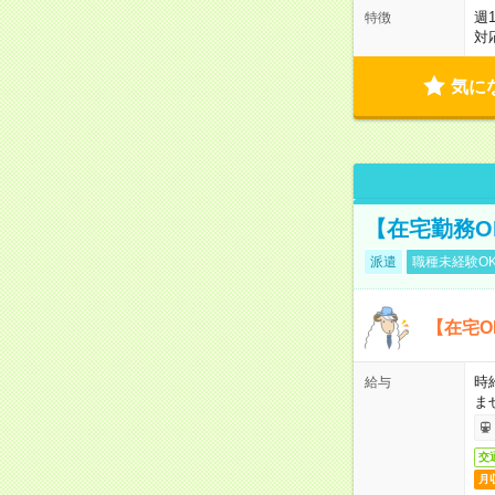
週
特徴
対
気に
【在宅勤務O
派遣
職種未経験O
【在宅O
時
給与
ま
交
月