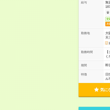
無
給与
18
交
月
大
勤務地
天
【シ
勤務時間
く
即
期間
日
特徴
ル
気に