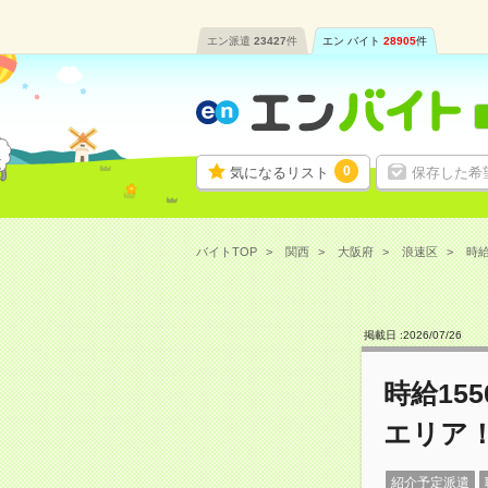
エン派遣
23427
件
エン バイト
28905
件
0
気になるリスト
保存した希
バイトTOP
関西
大阪府
浪速区
時給
掲載日 :
2026
/
07
/
26
時給15
エリア
紹介予定派遣