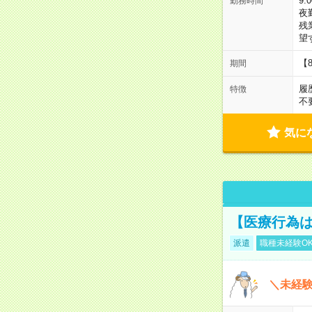
9:
勤務時間
夜
残
望
【
期間
履
特徴
不
気に
【医療行為は
派遣
職種未経験O
＼未経験