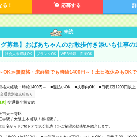
なる！
応募する
詳
未読
グ募集】おばあちゃんのお散歩付き添いも仕事の
K
社会人未経験OK
ブランクOK
WEB登録・面接OK
～OK≫無資格・未経験でも時給1400円～！土日祝休みもOK
資格未経験：時給1400円～ ■週払いOK ■扶養内OK ■日収1万1200円以上
交通費別途支給あり
交通費全額支給
通費
阪市天王寺区
王寺駅
/
大阪上本町駅
/
鶴橋駅
/
…
≪自宅からドアtoドアで30分以内！≫ご希望の勤務地を紹介します。