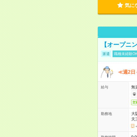
気に
【オープニン
派遣
職種未経験O
≪週2日
無
給与
交
大
勤務地
天