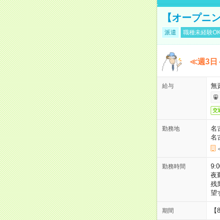
【オープニン
派遣
職種未経験O
≪週3日
無
給与
交
名
勤務地
名
9:
勤務時間
夜
残
望
【
期間