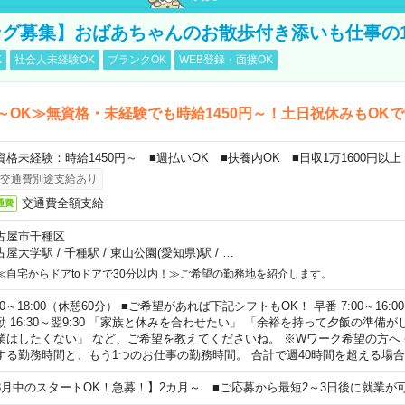
グ募集】おばあちゃんのお散歩付き添いも仕事の
K
社会人未経験OK
ブランクOK
WEB登録・面接OK
～OK≫無資格・未経験でも時給1450円～！土日祝休みもOK
資格未経験：時給1450円～ ■週払いOK ■扶養内OK ■日収1万1600円以上
交通費別途支給あり
交通費全額支給
通費
古屋市千種区
古屋大学駅
/
千種駅
/
東山公園(愛知県)駅
/
…
≪自宅からドアtoドアで30分以内！≫ご希望の勤務地を紹介します。
00～18:00（休憩60分） ■ご希望があれば下記シフトもOK！ 早番 7:00～16:00 遅
勤 16:30～翌9:30 「家族と休みを合わせたい」 「余裕を持って夕飯の準備
業はしたくない」 など、ご希望を教えてくださいね。 ※Wワーク希望の方へ
する勤務時間と、もう1つのお仕事の勤務時間。 合計で週40時間を超える場
8月中のスタートOK！急募！】2カ月～ ■ご応募から最短2～3日後に就業が