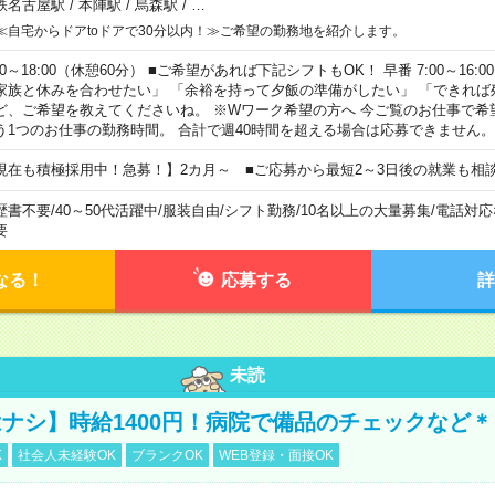
鉄名古屋駅
/
本陣駅
/
烏森駅
/
…
≪自宅からドアtoドアで30分以内！≫ご希望の勤務地を紹介します。
00～18:00（休憩60分） ■ご希望があれば下記シフトもOK！ 早番 7:00～16:00 遅
家族と休みを合わせたい」 「余裕を持って夕飯の準備がしたい」 「できれば
ど、ご希望を教えてくださいね。 ※Wワーク希望の方へ 今ご覧のお仕事で希
う1つのお仕事の勤務時間。 合計で週40時間を超える場合は応募できません。
現在も積極採用中！急募！】2カ月～ ■ご応募から最短2～3日後の就業も相
歴書不要
/
40～50代活躍中
/
服装自由
/
シフト勤務
/
10名以上の大量募集
/
電話対応
要
なる！
応募する
詳
未読
ナシ】時給1400円！病院で備品のチェックなど＊
K
社会人未経験OK
ブランクOK
WEB登録・面接OK