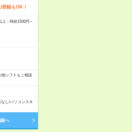
の登録もOK！
者以上：時給1500円～
す！その他シフトもご相談
応なし
/
パソコンスキ
細へ