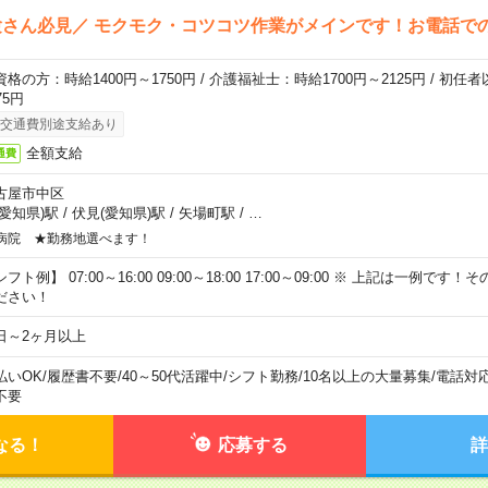
さん必見／ モクモク・コツコツ作業がメインです！お電話で
資格の方：時給1400円～1750円 / 介護福祉士：時給1700円～2125円 / 初任
75円
交通費別途支給あり
全額支給
通費
古屋市中区
(愛知県)駅
/
伏見(愛知県)駅
/
矢場町駅
/
…
病院 ★勤務地選べます！
フト例】 07:00～16:00 09:00～18:00 17:00～09:00 ※ 上記は一例で
ださい！
日～2ヶ月以上
払いOK
/
履歴書不要
/
40～50代活躍中
/
シフト勤務
/
10名以上の大量募集
/
電話対
不要
なる！
応募する
詳