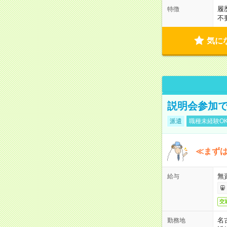
履
特徴
不
気に
説明会参加で
派遣
職種未経験O
≪まずは
無
給与
交
名
勤務地