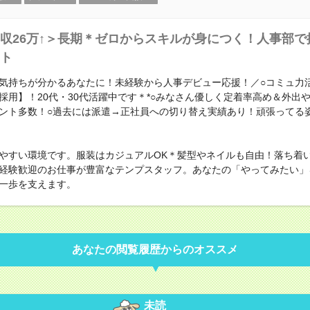
収26万↑＞長期＊ゼロからスキルが身につく！人事部で
ト
気持ちが分かるあなたに！未経験から人事デビュー応援！／○コミュ力
採用】！20代・30代活躍中です＊*○みなさん優しく定着率高め＆外出
ント多数！○過去には派遣→正社員への切り替え実績あり！頑張ってる
やすい環境です。服装はカジュアルOK＊髪型やネイルも自由！落ち着
経験歓迎のお仕事が豊富なテンプスタッフ。あなたの「やってみたい」
一歩を支えます。
あなたの閲覧履歴からのオススメ
未読