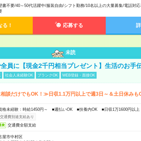
歴書不要
/
40～50代活躍中
/
服装自由
/
シフト勤務
/
10名以上の大量募集
/
電話対応
要
なる！
応募する
詳
未読
全員に【現金2千円相当プレゼント】生活のお手
K
社会人未経験OK
ブランクOK
WEB登録・面接OK
相談だけでもOK！≫日収1.1万円以上で週3日～＆土日休みも
資格未経験：時給1450円～ ■週払いOK ■扶養内OK ■日収1万1600円以上
交通費別途支給あり
交通費全額支給
通費
古屋市中村区