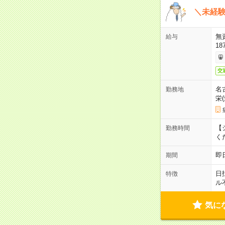
＼未経験
無
給与
18
交
名
勤務地
栄
【シ
勤務時間
く
即
期間
日
特徴
ル
気に