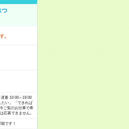
1つ
です。
番 10:00～19:00
がしたい」 「できれば
 今ご覧のお仕事で希
合は応募できません。
可能です！