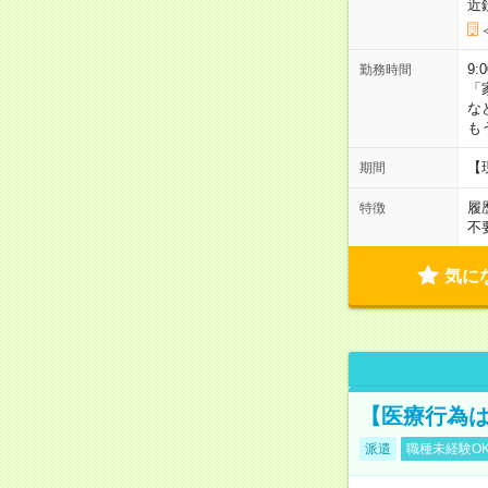
近
9:
勤務時間
「
な
も
【
期間
履
特徴
不
気に
【医療行為は
派遣
職種未経験O