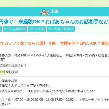
未読
万円稼ぐ！未経験OK＊おばあちゃんのお話相手など
K
社会人未経験OK
ブランクOK
WEB登録・面接OK
でガッツリ稼ぐなら介護】 年齢・学歴不問＊日払いOK＊電話
資格の方：時給1400円～1750円 / 介護福祉士：時給1700円～2125円 / 初任
75円
交通費別途支給あり
全額支給
通費
古屋市中村区
古屋駅
/
ささしまライブ駅
/
本陣駅
/
…
介護施設や病院など ★自宅近くの施設がいいなど勤務地ご相談ください
フト例】 07:00～16:00 09:00～18:00 17:00～09:00 ※ 上記は一例で
ださい！