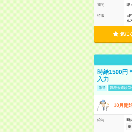
即
期間
日
特徴
ル
気に
時給1500
入力
派遣
職種未経験O
10月開
時
給与