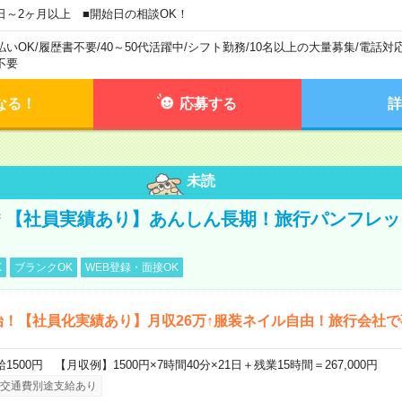
日～2ヶ月以上 ■開始日の相談OK！
払いOK
/
履歴書不要
/
40～50代活躍中
/
シフト勤務
/
10名以上の大量募集
/
電話対
不要
なる！
応募する
詳
未読
円＊【社員実績あり】あんしん長期！旅行パンフレ
K
ブランクOK
WEB登録・面接OK
始！【社員化実績あり】月収26万↑服装ネイル自由！旅行会社で
給1500円 【月収例】1500円×7時間40分×21日＋残業15時間＝267,000円
交通費別途支給あり