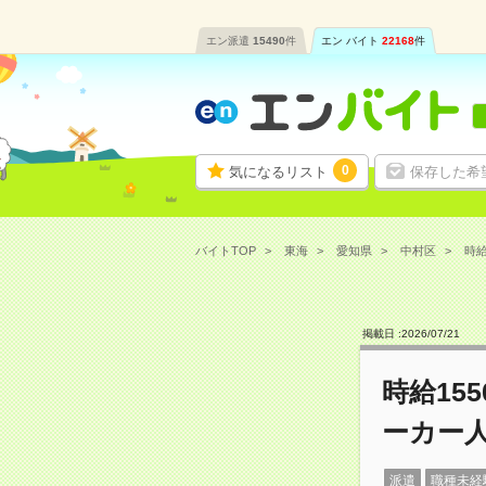
エン派遣
15490
件
エン バイト
22168
件
0
気になるリスト
保存した希
バイトTOP
東海
愛知県
中村区
時給
掲載日 :
2026
/
07
/
21
時給15
ーカー
派遣
職種未経