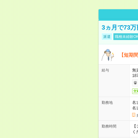
3ヵ月で73
派遣
職種未経験O
【短期間
無
給与
18
交
名
勤務地
名
【シ
勤務時間
く