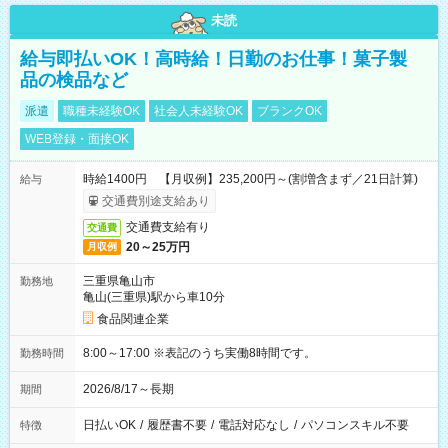
未読
給与即払いOK！高時給！日勤のお仕事！菓子製
品の検品など
派遣
職種未経験OK
社会人未経験OK
ブランクOK
WEB登録・面接OK
時給1400円 【月収例】235,200円～(割増含まず／21日計算)
給与
交通費別途支給あり
交通費支給有り
交通費
20～25万円
月収例
三重県亀山市
勤務地
亀山(三重県)駅から車10分
食品関連企業
8:00～17:00 ※表記のうち実働8時間です。
勤務時間
2026/8/17～長期
期間
日払いOK
/
履歴書不要
/
電話対応なし
/
パソコンスキル不要
特徴