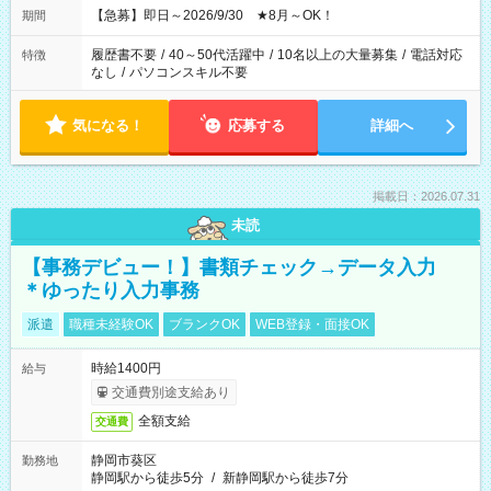
【急募】即日～2026/9/30 ★8月～OK！
期間
履歴書不要
/
40～50代活躍中
/
10名以上の大量募集
/
電話対応
特徴
なし
/
パソコンスキル不要
気になる！
応募する
詳細へ
掲載日：2026.07.31
未読
【事務デビュー！】書類チェック→データ入力
＊ゆったり入力事務
派遣
職種未経験OK
ブランクOK
WEB登録・面接OK
時給1400円
給与
交通費別途支給あり
全額支給
交通費
静岡市葵区
勤務地
静岡駅から徒歩5分
/
新静岡駅から徒歩7分