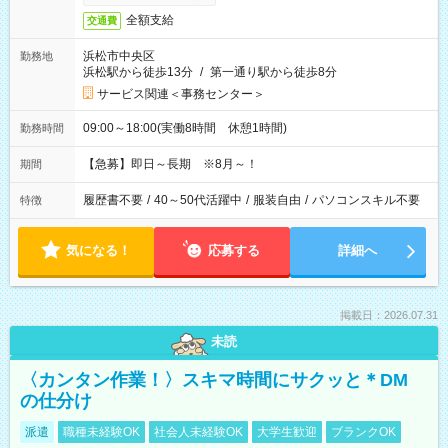
全額支給
交通費
浜松市中央区
勤務地
浜松駅から徒歩13分
/
第一通り駅から徒歩8分
サービス関連＜事務センター＞
09:00～18:00(実働8時間 休憩1時間)
勤務時間
【急募】即日～長期 ※8月～！
期間
履歴書不要
/
40～50代活躍中
/
服装自由
/
パソコンスキル不要
特徴
気になる！
応募する
詳細へ
掲載日：2026.07.31
未読
〈カンタン作業！〉スキマ時間にサクッと＊DM
の仕分け
派遣
職種未経験OK
社会人未経験OK
大学生歓迎
ブランクOK