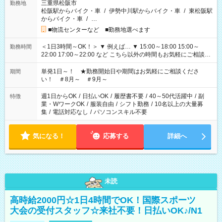
三重県松阪市
勤務地
松阪駅からバイク・車
/
伊勢中川駅からバイク・車
/
東松阪駅
からバイク・車
/
…
■物流センターなど ■勤務地選べます
＜1日3時間～OK！＞ ▼ 例えば… ▼ 15:00～18:00 15:00～
勤務時間
22:00 17:00～22:00 など こちら以外の時間もお気軽にご相談く
ださい！
単発1日～！ ★勤務開始日や期間はお気軽にご相談くださ
期間
い！ ＃8月～ ＃9月～
週1日からOK
/
日払いOK
/
履歴書不要
/
40～50代活躍中
/
副
特徴
業・WワークOK
/
服装自由
/
シフト勤務
/
10名以上の大量募
集
/
電話対応なし
/
パソコンスキル不要
気になる！
応募する
詳細へ
未読
高時給2000円☆1日4時間でOK！国際スポーツ
大会の受付スタッフ☆来社不要！日払いOK♪/N1