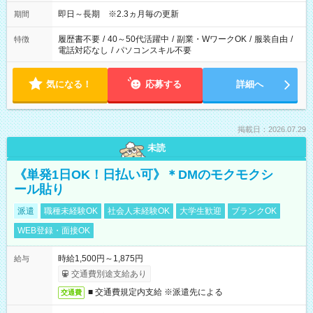
即日～長期 ※2.3ヵ月毎の更新
期間
履歴書不要
/
40～50代活躍中
/
副業・WワークOK
/
服装自由
/
特徴
電話対応なし
/
パソコンスキル不要
気になる！
応募する
詳細へ
掲載日：2026.07.29
未読
《単発1日OK！日払い可》＊DMのモクモクシ
ール貼り
派遣
職種未経験OK
社会人未経験OK
大学生歓迎
ブランクOK
WEB登録・面接OK
時給1,500円～1,875円
給与
交通費別途支給あり
■ 交通費規定内支給 ※派遣先による
交通費