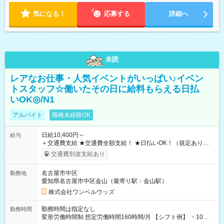
気になる！
応募する
詳細へ
未読
レアなお仕事・人気イベントがいっぱい♪イベン
トスタッフ☆働いたその日に給料もらえる日払
いOK◎/N1
アルバイト
職種未経験OK
日給10,400円～
給与
＋交通費支給 ★交通費全額支給！ ★日払いOK！（規定あり） ┗
働いたその日に現金GET♪ お仕事後はコンビニATMから 日払
交通費別途支給あり
い分を引き落とせます！ 【試用期間】試用期間なし
名古屋市中区
勤務地
愛知県名古屋市中区金山（最寄り駅：金山駅）
株式会社ワンベルウッズ
勤務時間は指定なし
勤務時間
変形労働時間制 想定労働時間160時間/月 【シフト例】 ・10：