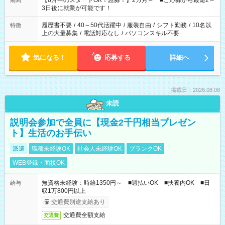
【8月中のスタートOK！急募！】2カ月～ ■ご応募から最短2～
期間
ね。 ※Wワーク希望の方へ 今ご覧のお仕事で希望する勤務時間
3日後に就業が可能です！
と、もう1つのお仕事の勤務時間。 合計で週40時間を超える場
合は応募できません。
履歴書不要
/
40～50代活躍中
/
服装自由
/
シフト勤務
/
10名以
特徴
上の大量募集
/
電話対応なし
/
パソコンスキル不要
気になる！
応募する
詳細へ
掲載日：2026.08.08
未読
説明会参加で全員に【現金2千円相当プレゼン
ト】生活のお手伝い
派遣
職種未経験OK
社会人未経験OK
ブランクOK
WEB登録・面接OK
無資格未経験：時給1350円～ ■週払いOK ■扶養内OK ■日
給与
収1万800円以上
交通費別途支給あり
交通費全額支給
交通費