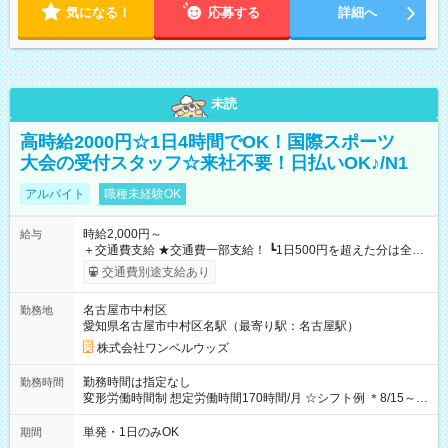
気になる！
応募する
詳細へ
未読
高時給2000円☆1日4時間でOK！国際スポーツ
大会の受付スタッフ☆来社不要！日払いOK♪/N1
アルバイト
職種未経験OK
時給2,000円～
給与
＋交通費支給 ★交通費一部支給！ ┗1日500円を超えた分は全額
支給！ ※往復500円以内の方は自己負担となります ★日払い
交通費別途支給あり
OK！（規定あり） ┗働いたその日に現金GET♪ お仕事後はコン
ビニATMから 日払い分を引き落とせます！ 【試用期間】試用
名古屋市中村区
勤務地
期間なし
愛知県名古屋市中村区名駅（最寄り駅：名古屋駅）
株式会社ワンベルウッズ
勤務時間は指定なし
勤務時間
変形労働時間制 想定労働時間170時間/月 ☆シフト例 ＊8/15～
10/26 全日共通 08：00～12：00 17：00～21：00 ＊8/31
～9/19のみ下記シフトもあります！ 12：00～16：00 ＊9/6～
単発・1日のみOK
期間
10/6、10/11～26のみ下記シフトもあります！ 07：00～11：