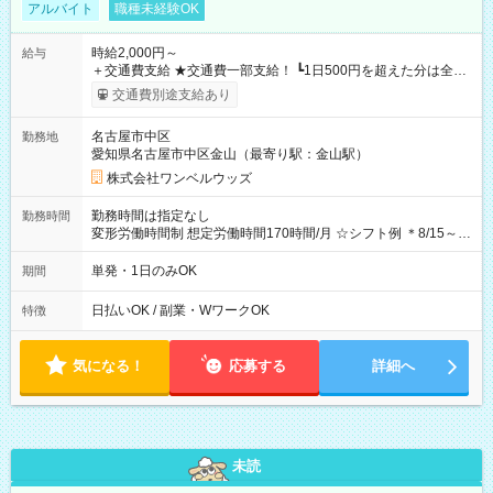
アルバイト
職種未経験OK
時給2,000円～
給与
＋交通費支給 ★交通費一部支給！ ┗1日500円を超えた分は全額
支給！ ※往復500円以内の方は自己負担となります ★日払い
交通費別途支給あり
OK！（規定あり） ┗働いたその日に現金GET♪ お仕事後はコン
ビニATMから 日払い分を引き落とせます！ 【試用期間】試用
名古屋市中区
勤務地
期間なし
愛知県名古屋市中区金山（最寄り駅：金山駅）
株式会社ワンベルウッズ
勤務時間は指定なし
勤務時間
変形労働時間制 想定労働時間170時間/月 ☆シフト例 ＊8/15～
10/26 全日共通 08：00～12：00 17：00～21：00 ＊8/31
～9/19のみ下記シフトもあります！ 12：00～16：00 ＊9/6～
単発・1日のみOK
期間
10/6、10/11～26のみ下記シフトもあります！ 07：00～11：
00
日払いOK / 副業・WワークOK
特徴
気になる！
応募する
詳細へ
未読