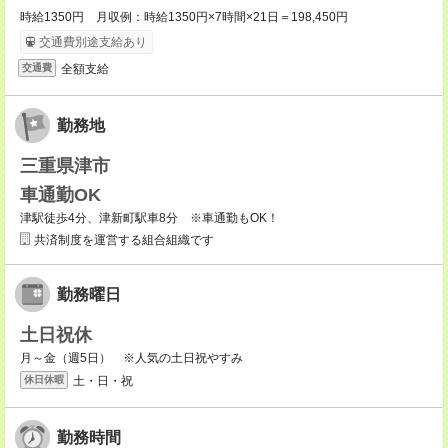
時給1350円 月収例：時給1350円×7時間×21日＝198,450円
交通費別途支給あり
全額支給
交通費
勤務地
三重県津市
車通勤OK
津駅徒歩4分、津新町駅車8分 ※車通勤もOK！
共済制度を運営する組合組織です
勤務曜日
土日祝休
月～金（週5日） ※人気の土日祝やすみ
土・日・祝
休日休暇
勤務時間