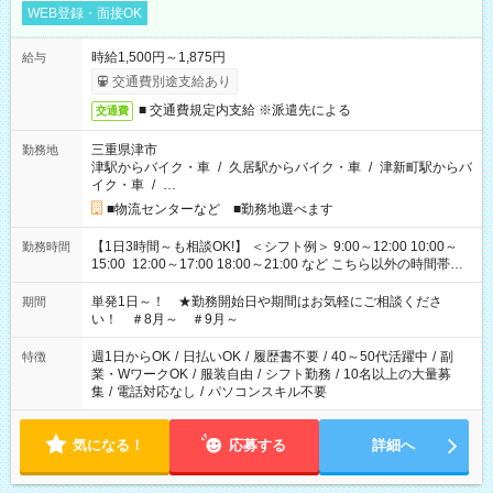
WEB登録・面接OK
時給1,500円～1,875円
給与
交通費別途支給あり
■ 交通費規定内支給 ※派遣先による
交通費
三重県津市
勤務地
津駅からバイク・車
/
久居駅からバイク・車
/
津新町駅からバ
イク・車
/
…
■物流センターなど ■勤務地選べます
【1日3時間～も相談OK!】 ＜シフト例＞ 9:00～12:00 10:00～
勤務時間
15:00 12:00～17:00 18:00～21:00 など こちら以外の時間帯も
お気軽にご相談ください！
単発1日～！ ★勤務開始日や期間はお気軽にご相談くださ
期間
い！ ＃8月～ ＃9月～
週1日からOK
/
日払いOK
/
履歴書不要
/
40～50代活躍中
/
副
特徴
業・WワークOK
/
服装自由
/
シフト勤務
/
10名以上の大量募
集
/
電話対応なし
/
パソコンスキル不要
気になる！
応募する
詳細へ