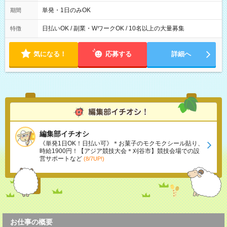
00～20：00
単発・1日のみOK
期間
日払いOK / 副業・WワークOK / 10名以上の大量募集
特徴
気になる！
応募する
詳細へ
編集部イチオシ
《単発1日OK！日払い可》＊お菓子のモクモクシール貼り、
時給1900円！【アジア競技大会＊刈谷市】競技会場での設
営サポートなど
(8/7UP!)
お仕事の概要