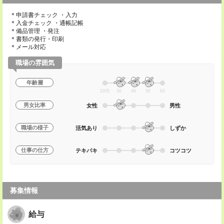
＊申請書チェック ・入力
＊入金チェック ・通帳記帳
＊備品管理 ・発注
＊書類の発行・印刷
＊メール対応
職場の雰囲気
年齢層
20代
30
40
50
60
男女比率
女性
男性
職場の様子
活気あり
しずか
仕事の仕方
テキパキ
コツコツ
募集情報
給与