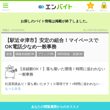
0
メニュー
気になる！
ログイン
お探しのバイト情報は掲載が終了しました。
掲載日 :2026
/
06
/
20
No.TSPT26-0452513
【駅近＠津市】安定の組合！マイペースで
OK電話少なめ一般事務
派遣
職種未経験OK
ブランクOK
WEB登録・面接OK
【未経験OK！】落ち着いた環境！時間に追われない
一般事務
社員実績あり！落ち着いたオフィス環境です！○時間に追われない
...
もっとみる
あなたの閲覧履歴からのオススメ