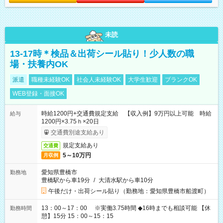
未読
13-17時＊検品＆出荷シール貼り！少人数の職
場・扶養内OK
派遣
職種未経験OK
社会人未経験OK
大学生歓迎
ブランクOK
WEB登録・面接OK
時給1200円+交通費規定支給 【収入例】9万円以上可能 時給
給与
1200円×3.75ｈ×20日
交通費別途支給あり
規定支給あり
交通費
5～10万円
月収例
愛知県豊橋市
勤務地
豊橋駅から車19分
/
大清水駅から車10分
午後だけ・出荷シール貼り（勤務地：愛知県豊橋市船渡町）
13：00～17：00 ※実働3.75時間 ◆16時までも相談可能 【休
勤務時間
憩】15分 15：00～15：15