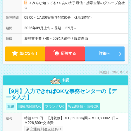
＜みんな知ってる♪＞あの大手通信・携帯企業のグループ会社
☆
09:00～17:30(実働7時間30分 休憩1時間)
勤務時間
2026年09月上旬～長期 ※9月～！
期間
履歴書不要
/
40～50代活躍中
/
服装自由
特徴
気になる！
応募する
詳細へ
掲載日：2026.07.30
未読
【9月】入力できればOKな事務センターの【デ
ータ入力】
派遣
職種未経験OK
ブランクOK
WEB登録・面接OK
時給1350円 【月収例】￥1,350×8時間＝￥10,800×21日＝
給与
￥226,800+交通費
交通費別途支給あり