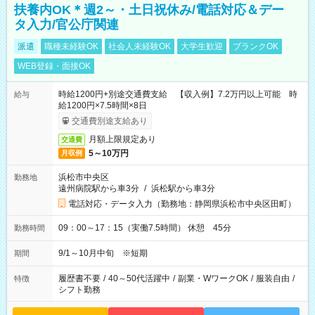
扶養内OK＊週2～・土日祝休み/電話対応＆デー
タ入力/官公庁関連
派遣
職種未経験OK
社会人未経験OK
大学生歓迎
ブランクOK
WEB登録・面接OK
時給1200円+別途交通費支給 【収入例】7.2万円以上可能 時
給与
給1200円×7.5時間×8日
交通費別途支給あり
月額上限規定あり
交通費
5～10万円
月収例
浜松市中央区
勤務地
遠州病院駅から車3分
/
浜松駅から車3分
電話対応・データ入力（勤務地：静岡県浜松市中央区田町）
09：00～17：15（実働7.5時間） 休憩 45分
勤務時間
9/1～10月中旬 ※短期
期間
履歴書不要
/
40～50代活躍中
/
副業・WワークOK
/
服装自由
/
特徴
シフト勤務