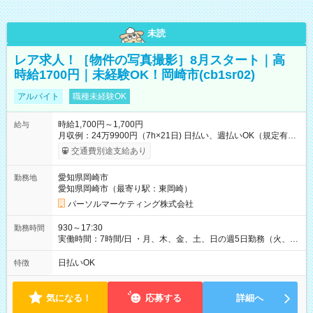
未読
レア求人！［物件の写真撮影］8月スタート｜高
時給1700円｜未経験OK！岡崎市(cb1sr02)
アルバイト
職種未経験OK
時給1,700円～1,700円
給与
月収例：24万9900円（7h×21日) 日払い、週払いOK（規定有
り） 【試用期間】試用期間なし
交通費別途支給あり
愛知県岡崎市
勤務地
愛知県岡崎市（最寄り駅：東岡崎）
パーソルマーケティング株式会社
930～17:30
勤務時間
実働時間：7時間/日 ・月、木、金、土、日の週5日勤務（火、水
は固定休です／夏季、年末年始等、長期休暇有り！） ・ワンシ
フト！ 残業ほぼナシ（0～5h/月）
日払いOK
特徴
気になる！
応募する
詳細へ