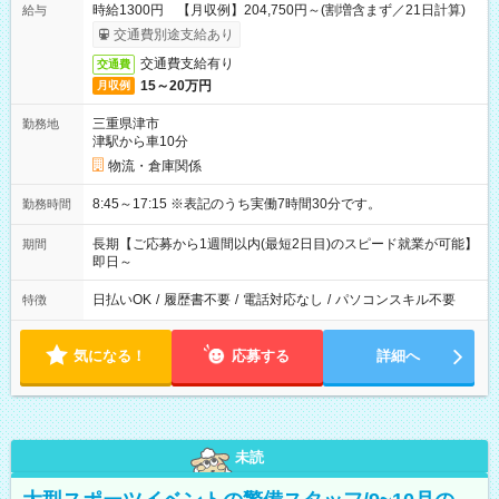
時給1300円 【月収例】204,750円～(割増含まず／21日計算)
給与
交通費別途支給あり
交通費支給有り
交通費
15～20万円
月収例
三重県津市
勤務地
津駅から車10分
物流・倉庫関係
8:45～17:15 ※表記のうち実働7時間30分です。
勤務時間
長期【ご応募から1週間以内(最短2日目)のスピード就業が可能】
期間
即日～
日払いOK
/
履歴書不要
/
電話対応なし
/
パソコンスキル不要
特徴
気になる！
応募する
詳細へ
未読