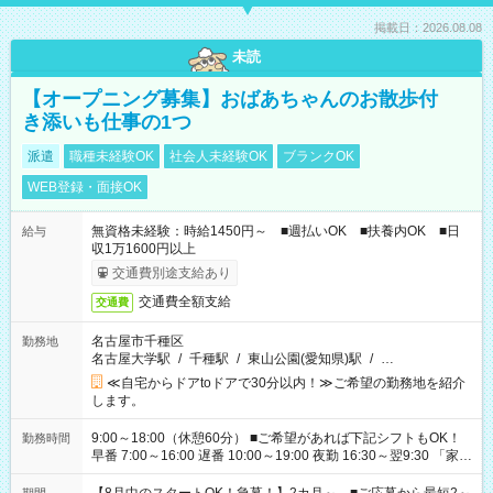
掲載日：2026.08.08
未読
【オープニング募集】おばあちゃんのお散歩付
き添いも仕事の1つ
派遣
職種未経験OK
社会人未経験OK
ブランクOK
WEB登録・面接OK
無資格未経験：時給1450円～ ■週払いOK ■扶養内OK ■日
給与
収1万1600円以上
交通費別途支給あり
交通費全額支給
交通費
名古屋市千種区
勤務地
名古屋大学駅
/
千種駅
/
東山公園(愛知県)駅
/
…
≪自宅からドアtoドアで30分以内！≫ご希望の勤務地を紹介
します。
9:00～18:00（休憩60分） ■ご希望があれば下記シフトもOK！
勤務時間
早番 7:00～16:00 遅番 10:00～19:00 夜勤 16:30～翌9:30 「家族
と休みを合わせたい」 「余裕を持って夕飯の準備がしたい」
「できれば残業はしたくない」 など、ご希望を教えてください