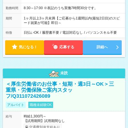
8:30～17:00 ※表記のうち実働7時間30分です。
勤務時間
1ヶ月以上3ヶ月未満【ご応募から1週間以内(最短2日目)のスピ
期間
ード就業が可能】即日～
日払いOK
/
履歴書不要
/
電話対応なし
/
パソコンスキル不要
特徴
気になる！
応募する
詳細へ
未読
＜厚生労働省のお仕事・短期・週3日～OK＞三
重県・労働保険ご案内スタッ
フ/Q311072426089
アルバイト
職種未経験OK
時給1,300円～
給与
【試用期間】試用期間なし
交通費別途支給あり