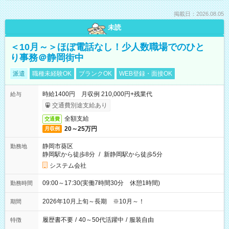
掲載日：2026.08.05
未読
＜10月～＞ほぼ電話なし！少人数職場でのひと
り事務＠静岡街中
派遣
職種未経験OK
ブランクOK
WEB登録・面接OK
時給1400円 月収例 210,000円+残業代
給与
交通費別途支給あり
全額支給
交通費
20～25万円
月収例
静岡市葵区
勤務地
静岡駅から徒歩8分
/
新静岡駅から徒歩5分
システム会社
09:00～17:30(実働7時間30分 休憩1時間)
勤務時間
2026年10月上旬～長期 ※10月～！
期間
履歴書不要
/
40～50代活躍中
/
服装自由
特徴