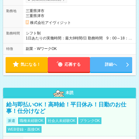
三重県津市
勤務地
三重県津市
株式会社アイヴィジット
シフト制
勤務時間
1日あたりの実働時間：最大8時間/日 勤務時間 9：00～18：
00(実働8h、休憩1h) 土日祝含む週3日～OK、シフト制 ※もちろ
ん週5日勤務もOK♪ 勤務期間：2026年8月12日～9月9日※リスト
副業・WワークOK
特徴
全件完了で業務終了
気になる！
応募する
詳細へ
未読
給与即払いOK！高時給！平日休み！日勤のお仕
事！仕分けなど
派遣
職種未経験OK
社会人未経験OK
ブランクOK
WEB登録・面接OK