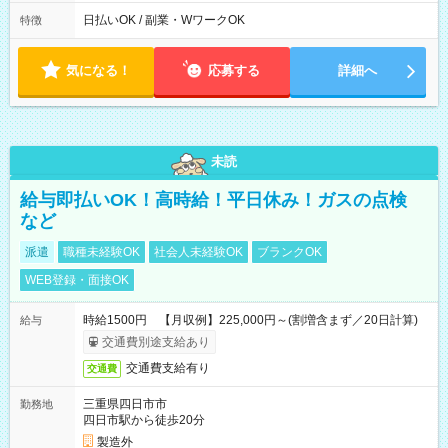
00
日払いOK / 副業・WワークOK
特徴
気になる！
応募する
詳細へ
未読
給与即払いOK！高時給！平日休み！ガスの点検
など
派遣
職種未経験OK
社会人未経験OK
ブランクOK
WEB登録・面接OK
時給1500円 【月収例】225,000円～(割増含まず／20日計算)
給与
交通費別途支給あり
交通費支給有り
交通費
三重県四日市市
勤務地
四日市駅から徒歩20分
製造外