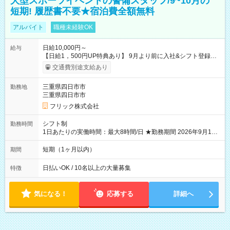
大型スポーツイベントの警備スタッフ/9~10月の
短期! 履歴書不要★宿泊費全額無料
アルバイト
職種未経験OK
日給10,000円～
給与
【日給1，500円UP特典あり】 9月より前に入社&シフト登録す
ると 期間中(9/16~10/23) の日給がUP! 日給1万1500円でしっか
交通費別途支給あり
り稼げます♪ 【試用期間】試用期間なし
三重県四日市市
勤務地
三重県四日市市
フリック株式会社
シフト制
勤務時間
1日あたりの実働時間：最大8時間/日 ★勤務期間 2026年9月16
日~2026年10月23日 短期勤務OK! 期間中フル勤務できる方優遇
※週3~5日勤務(勤務日数応相談) ※期間前から勤務スタートも可
短期（1ヶ月以内）
期間
能です! ★勤務時間 8:00~17:00(休憩1時間) ※現場により変動あ
り ※夜勤シフトあり
日払いOK / 10名以上の大量募集
特徴
気になる！
応募する
詳細へ