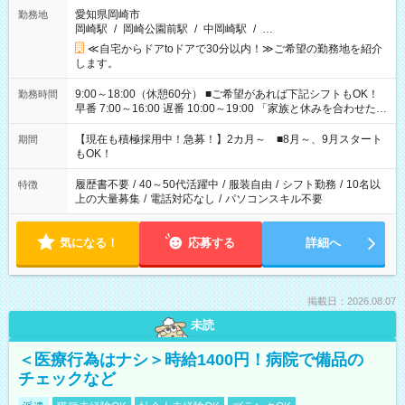
愛知県岡崎市
勤務地
岡崎駅
/
岡崎公園前駅
/
中岡崎駅
/
…
≪自宅からドアtoドアで30分以内！≫ご希望の勤務地を紹介
します。
9:00～18:00（休憩60分） ■ご希望があれば下記シフトもOK！
勤務時間
早番 7:00～16:00 遅番 10:00～19:00 「家族と休みを合わせた
い」 「余裕を持って夕飯の準備がしたい」 「できれば残業はし
たくない」 など、ご希望を教えてくださいね。 ※Wワーク希望
【現在も積極採用中！急募！】2カ月～ ■8月～、9月スタート
期間
の方へ 今ご覧のお仕事で希望する勤務時間と、もう1つのお仕事
もOK！
の勤務時間。 合計で週40時間を超える場合は応募できません。
履歴書不要
/
40～50代活躍中
/
服装自由
/
シフト勤務
/
10名以
特徴
上の大量募集
/
電話対応なし
/
パソコンスキル不要
気になる！
応募する
詳細へ
掲載日：2026.08.07
未読
＜医療行為はナシ＞時給1400円！病院で備品の
チェックなど