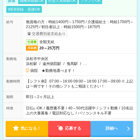
派遣
職種未経験OK
社会人未経験OK
ブランクOK
WEB登録・面接OK
無資格の方：時給1400円～1750円 / 介護福祉士：時給1700円～
給与
2125円 / 初任者以上：時給1500円～1875円
交通費別途支給あり
全額支給
交通費
20～25万円
月収例
浜松市中央区
勤務地
浜松駅
/
遠州病院駅
/
曳馬駅
/
…
病院 ★勤務地選べます！
【シフト例】 07:00～16:00 09:00～18:00 17:00～09:00 ※ 上記
勤務時間
は一例です！その他シフトもご相談ください！
即日～2ヶ月以上
期間
日払いOK
/
履歴書不要
/
40～50代活躍中
/
シフト勤務
/
10名以
特徴
上の大量募集
/
電話対応なし
/
パソコンスキル不要
気になる！
応募する
詳細へ