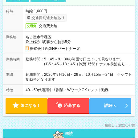
時給 1,600円
給与
交通費別途支給あり
交通費支給
交通費
名古屋市千種区
勤務地
吹上(愛知県)駅から徒歩5分
株式会社近鉄HRパートナーズ
勤務時間：5：45～9：30の範囲で日によって異なります。
勤務時間
(1)5：45～18：45（休憩1時間）ホテル前泊あり！
(2)6：00～19：00（休憩1時間）ホテル前泊あり！
(3)6：45～19：45（休憩1時間） (4)7：
勤務期間：2026年9月16日～29日、10月15日～24日 ※シフト
期間
30～20：30（休憩1時間） (5)8：30～18：00（休憩
制勤務となります
1時間） (6)9：30～21：30（休憩1時間）
40～50代活躍中
/
副業・WワークOK
/
シフト勤務
特徴
気になる！
応募する
詳細へ
掲載日：2026.07.30
未読