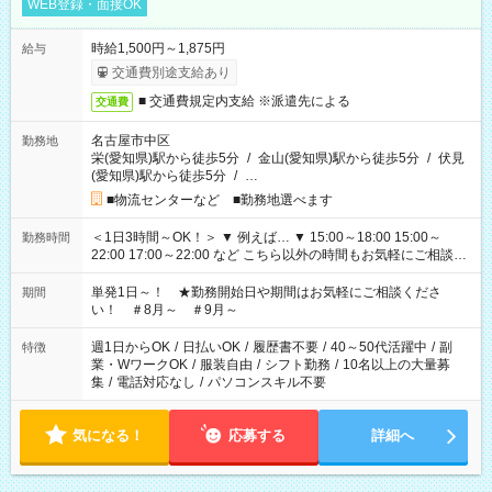
WEB登録・面接OK
時給1,500円～1,875円
給与
交通費別途支給あり
■ 交通費規定内支給 ※派遣先による
交通費
名古屋市中区
勤務地
栄(愛知県)駅から徒歩5分
/
金山(愛知県)駅から徒歩5分
/
伏見
(愛知県)駅から徒歩5分
/
…
■物流センターなど ■勤務地選べます
＜1日3時間～OK！＞ ▼ 例えば… ▼ 15:00～18:00 15:00～
勤務時間
22:00 17:00～22:00 など こちら以外の時間もお気軽にご相談く
ださい！
単発1日～！ ★勤務開始日や期間はお気軽にご相談くださ
期間
い！ ＃8月～ ＃9月～
週1日からOK
/
日払いOK
/
履歴書不要
/
40～50代活躍中
/
副
特徴
業・WワークOK
/
服装自由
/
シフト勤務
/
10名以上の大量募
集
/
電話対応なし
/
パソコンスキル不要
気になる！
応募する
詳細へ