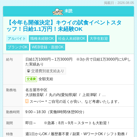
掲載日：2026.08.05
未読
【今年も開催決定】キウイの試食イベントスタ
ッフ！日給1.1万円！未経験OK
アルバイト
職種未経験OK
社会人未経験OK
大学生歓迎
ブランクOK
WEB登録・面接OK
日給1万1000円～1万3000円 ※3か月で日給1万3000円にUPし
給与
た実績あり
交通費別途支給あり
全額支給
交通費
名古屋市中区
勤務地
大須観音駅
/
丸の内(愛知県)駅
/
上前津駅
/
…
スーパー＊ご自宅の近くが良い、など考慮いたします。
9:00～18:30（実働8時間/休憩90分）
勤務時間
即日～ ※急募：8月～9月～スタートも大歓迎！
期間
週1日からOK
/
履歴書不要
/
副業・WワークOK
/
シフト勤務
/
特徴