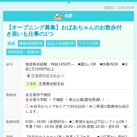
掲載日：2026.08.09
未読
【オープニング募集】おばあちゃんのお散歩付
き添いも仕事の1つ
派遣
職種未経験OK
社会人未経験OK
ブランクOK
WEB登録・面接OK
無資格未経験：時給1450円～ ■週払いOK ■扶養内OK ■日
給与
収1万1600円以上
交通費別途支給あり
交通費全額支給
交通費
名古屋市千種区
勤務地
名古屋大学駅
/
千種駅
/
東山公園(愛知県)駅
/
…
≪自宅からドアtoドアで30分以内！≫ご希望の勤務地を紹介
します。
9:00～18:00（休憩60分） ■ご希望があれば下記シフトもOK！
勤務時間
早番 7:00～16:00 遅番 10:00～19:00 夜勤 16:30～翌9:30 「家族
と休みを合わせたい」 「余裕を持って夕飯の準備がしたい」
「できれば残業はしたくない」 など、ご希望を教えてください