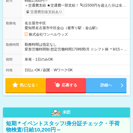
時給2,000円～
給与
＋交通費支給 ★交通費一部支給！ ┗1日500円を超えた分は全額
支給！ ※往復500円以内の方は自己負担となります ★日払い
交通費別途支給あり
OK！（規定あり） ┗働いたその日に現金GET♪ お仕事後はコン
ビニATMから 日払い分を引き落とせます！ 【試用期間】試用
名古屋市中区
勤務地
期間なし
愛知県名古屋市中区金山（最寄り駅：金山駅）
株式会社ワンベルウッズ
勤務時間は指定なし
勤務時間
変形労働時間制 想定労働時間170時間/月 ☆シフト例 ＊8/15～
10/26 全日共通 08：00～12：00 17：00～21：00 ＊8/31
～9/19のみ下記シフトもあります！ 12：00～16：00 ＊9/6～
単発・1日のみOK
期間
10/6、10/11～26のみ下記シフトもあります！ 07：00～11：
00
日払いOK / 副業・WワークOK
特徴
気になる！
応募する
詳細へ
未読
短期＊イベントスタッフ/身分証チェック・手荷
物検査/日給10,200円～