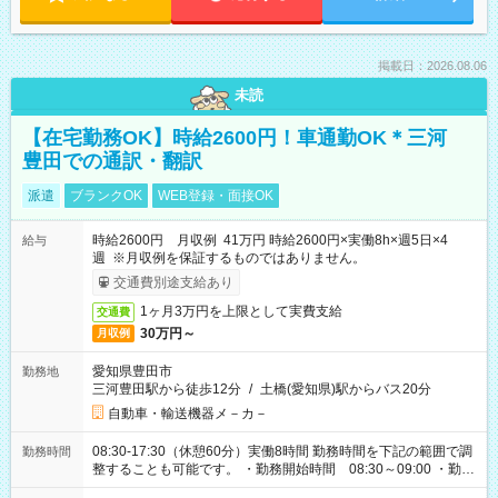
掲載日：2026.08.06
未読
【在宅勤務OK】時給2600円！車通勤OK＊三河
豊田での通訳・翻訳
派遣
ブランクOK
WEB登録・面接OK
時給2600円 月収例 41万円 時給2600円×実働8h×週5日×4
給与
週 ※月収例を保証するものではありません。
交通費別途支給あり
1ヶ月3万円を上限として実費支給
交通費
30万円～
月収例
愛知県豊田市
勤務地
三河豊田駅から徒歩12分
/
土橋(愛知県)駅からバス20分
自動車・輸送機器メ－カ－
08:30-17:30（休憩60分）実働8時間 勤務時間を下記の範囲で調
勤務時間
整することも可能です。 ・勤務開始時間 08:30～09:00 ・勤務
終了時間 17:30～18:00