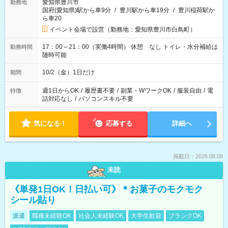
愛知県豊川市
勤務地
国府(愛知県)駅から車9分
/
豊川駅から車19分
/
豊川稲荷駅か
ら車20
イベント会場で設営（勤務地：愛知県豊川市白鳥町）
17：00～21：00（実働4時間） 休憩 なし トイレ・水分補給は
勤務時間
随時可能
10/2（金）1日だけ
期間
週1日からOK
/
履歴書不要
/
副業・WワークOK
/
服装自由
/
電
特徴
話対応なし
/
パソコンスキル不要
気になる！
応募する
詳細へ
掲載日：2026.08.09
未読
《単発1日OK！日払い可》＊お菓子のモクモク
シール貼り
派遣
職種未経験OK
社会人未経験OK
大学生歓迎
ブランクOK