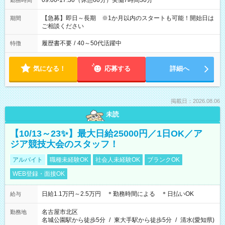
09:00-17:30（休憩60分）実働7時間30分
勤務時間
【急募】即日～長期 ※1か月以内のスタートも可能！開始日は
期間
ご相談ください
履歴書不要
/
40～50代活躍中
特徴
気になる！
応募する
詳細へ
掲載日：2026.08.06
未読
【10/13～23✨】最大日給25000円／1日OK／ア
ジア競技大会のスタッフ！
アルバイト
職種未経験OK
社会人未経験OK
ブランクOK
WEB登録・面接OK
日給1.1万円～2.5万円 ＊勤務時間による ＊日払いOK
給与
名古屋市北区
勤務地
名城公園駅から徒歩5分
/
東大手駅から徒歩5分
/
清水(愛知県)