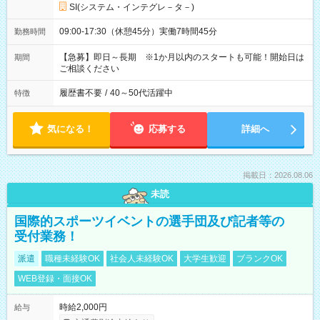
SI(システム・インテグレ－タ－)
09:00-17:30（休憩45分）実働7時間45分
勤務時間
【急募】即日～長期 ※1か月以内のスタートも可能！開始日は
期間
ご相談ください
履歴書不要
/
40～50代活躍中
特徴
気になる！
応募する
詳細へ
掲載日：2026.08.06
未読
国際的スポーツイベントの選手団及び記者等の
受付業務！
派遣
職種未経験OK
社会人未経験OK
大学生歓迎
ブランクOK
WEB登録・面接OK
時給2,000円
給与