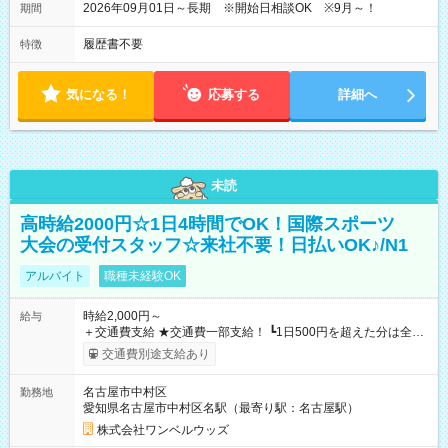
2026年09月01日～長期 ※開始日相談OK ※9月～！
期間
履歴書不要
特徴
気になる！
応募する
詳細へ
未読
高時給2000円☆1日4時間でOK！国際スポーツ
大会の受付スタッフ☆来社不要！日払いOK♪/N1
アルバイト
職種未経験OK
時給2,000円～
給与
＋交通費支給 ★交通費一部支給！ ┗1日500円を超えた分は全額
支給！ ※往復500円以内の方は自己負担となります ★日払い
交通費別途支給あり
OK！（規定あり） ┗働いたその日に現金GET♪ お仕事後はコン
ビニATMから 日払い分を引き落とせます！ 【試用期間】試用
名古屋市中村区
勤務地
期間なし
愛知県名古屋市中村区名駅（最寄り駅：名古屋駅）
株式会社ワンベルウッズ