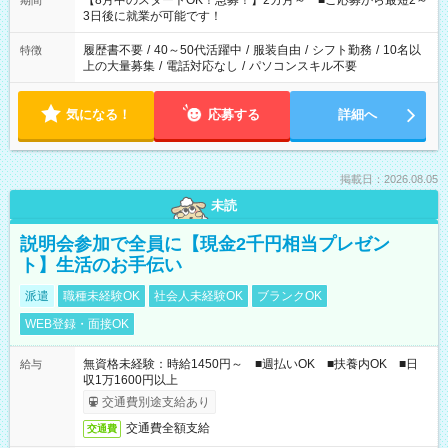
【8月中のスタートOK！急募！】2カ月～ ■ご応募から最短2～
期間
ね。 ※Wワーク希望の方へ 今ご覧のお仕事で希望する勤務時間
3日後に就業が可能です！
と、もう1つのお仕事の勤務時間。 合計で週40時間を超える場
合は応募できません。
履歴書不要
/
40～50代活躍中
/
服装自由
/
シフト勤務
/
10名以
特徴
上の大量募集
/
電話対応なし
/
パソコンスキル不要
気になる！
応募する
詳細へ
掲載日：2026.08.05
未読
説明会参加で全員に【現金2千円相当プレゼン
ト】生活のお手伝い
派遣
職種未経験OK
社会人未経験OK
ブランクOK
WEB登録・面接OK
無資格未経験：時給1450円～ ■週払いOK ■扶養内OK ■日
給与
収1万1600円以上
交通費別途支給あり
交通費全額支給
交通費