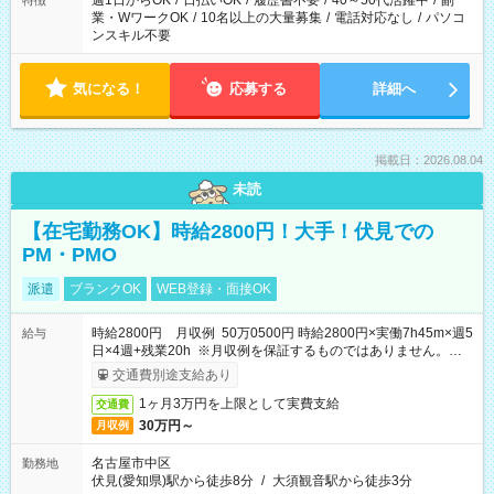
週1日からOK
/
日払いOK
/
履歴書不要
/
40～50代活躍中
/
副
特徴
業・WワークOK
/
10名以上の大量募集
/
電話対応なし
/
パソコ
ンスキル不要
気になる！
応募する
詳細へ
掲載日：2026.08.04
未読
【在宅勤務OK】時給2800円！大手！伏見での
PM・PMO
派遣
ブランクOK
WEB登録・面接OK
時給2800円 月収例 50万0500円 時給2800円×実働7h45m×週5
給与
日×4週+残業20h ※月収例を保証するものではありません。※給
与即受取りサービス利用可（利用条件有）
交通費別途支給あり
1ヶ月3万円を上限として実費支給
交通費
30万円～
月収例
名古屋市中区
勤務地
伏見(愛知県)駅から徒歩8分
/
大須観音駅から徒歩3分