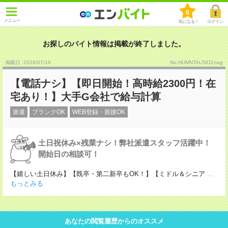
0
メニュー
気になる！
ログイン
お探しのバイト情報は掲載が終了しました。
掲載日 :2026
/
07
/
18
No.HUMNTAL5811nag
【電話ナシ】【即日開始！高時給2300円！在
宅あり！】大手G会社で給与計算
派遣
ブランクOK
WEB登録・面接OK
土日祝休み×残業ナシ！弊社派遣スタッフ活躍中！
開始日の相談可！
【嬉しい土日休み】【既卒・第二新卒もOK！】【ミドル＆シニア
...
もっとみる
あなたの閲覧履歴からのオススメ