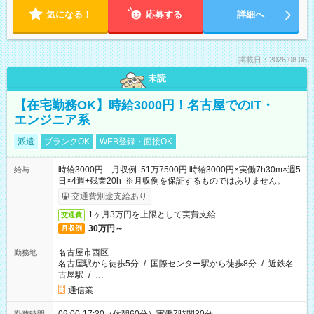
気になる！
応募する
詳細へ
掲載日：2026.08.06
未読
【在宅勤務OK】時給3000円！名古屋でのIT・
エンジニア系
派遣
ブランクOK
WEB登録・面接OK
時給3000円 月収例 51万7500円 時給3000円×実働7h30m×週5
給与
日×4週+残業20h ※月収例を保証するものではありません。
交通費別途支給あり
1ヶ月3万円を上限として実費支給
交通費
30万円～
月収例
名古屋市西区
勤務地
名古屋駅から徒歩5分
/
国際センター駅から徒歩8分
/
近鉄名
古屋駅
/
…
通信業