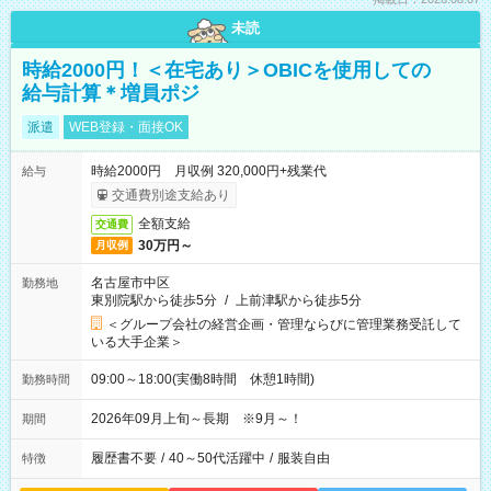
未読
時給2000円！＜在宅あり＞OBICを使用しての
給与計算＊増員ポジ
派遣
WEB登録・面接OK
時給2000円 月収例 320,000円+残業代
給与
交通費別途支給あり
全額支給
交通費
30万円～
月収例
名古屋市中区
勤務地
東別院駅から徒歩5分
/
上前津駅から徒歩5分
＜グループ会社の経営企画・管理ならびに管理業務受託して
いる大手企業＞
09:00～18:00(実働8時間 休憩1時間)
勤務時間
2026年09月上旬～長期 ※9月～！
期間
履歴書不要
/
40～50代活躍中
/
服装自由
特徴