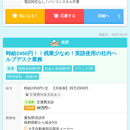
電話対応なし
/
パソコンスキル不要
気になる！
応募する
詳細へ
掲載日：2026.08.04
未読
時給2450円！！残業少なめ！英語使用の社内ヘ
ルプデスク業務
派遣
職種未経験OK
社会人未経験OK
ブランクOK
WEB登録・面接OK
時給2450円+交 【月収例】39万2000円
給与
交通費別途支給あり
交通費支給
交通費
30万円～
月収例
愛知県清須市
勤務地
枇杷島駅から徒歩5分
大手自動車部品製造メーカー