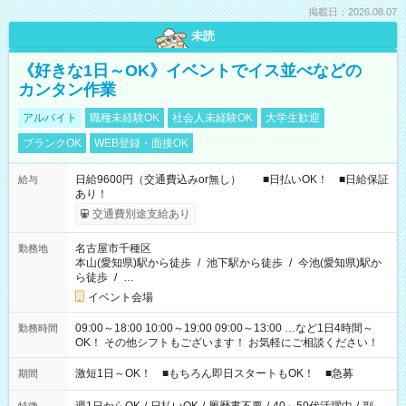
掲載日：2026.08.07
未読
《好きな1日～OK》イベントでイス並べなどの
カンタン作業
アルバイト
職種未経験OK
社会人未経験OK
大学生歓迎
ブランクOK
WEB登録・面接OK
日給9600円（交通費込みor無し） ■日払いOK！ ■日給保証
給与
あり！
交通費別途支給あり
名古屋市千種区
勤務地
本山(愛知県)駅から徒歩
/
池下駅から徒歩
/
今池(愛知県)駅か
ら徒歩
/
…
イベント会場
09:00～18:00 10:00～19:00 09:00～13:00 …など1日4時間～
勤務時間
OK！ その他シフトもございます！ お気軽にご相談ください！
激短1日～OK！ ■もちろん即日スタートもOK！ ■急募
期間