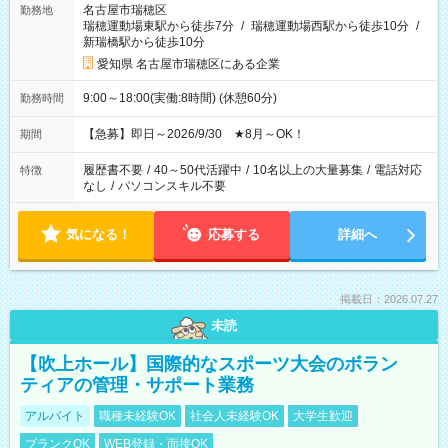
名古屋市瑞穂区
勤務地
瑞穂運動場東駅から徒歩7分
/
瑞穂運動場西駅から徒歩10分
/
新瑞橋駅から徒歩10分
愛知県 名古屋市瑞穂区にある企業
9:00～18:00(実働:8時間) (休憩60分)
勤務時間
【急募】即日～2026/9/30 ★8月～OK！
期間
履歴書不要
/
40～50代活躍中
/
10名以上の大量募集
/
電話対応
特徴
なし
/
パソコンスキル不要
気になる！
応募する
詳細へ
掲載日：2026.07.27
未読
【吹上ホール】国際的なスポーツ大会のボラン
ティアの管理・サポート業務
アルバイト
職種未経験OK
社会人未経験OK
大学生歓迎
ブランクOK
WEB登録・面接OK