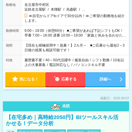
名古屋市中村区
勤務地
近鉄名古屋駅
/
本陣駅
/
烏森駅
/
…
≪自宅からドアtoドアで30分以内！≫ご希望の勤務地を紹介
します。
9:00～18:00（休憩60分） ■ご希望があれば下記シフトもOK！
勤務時間
早番 7:00～16:00 遅番 10:00～19:00 「家族と休みを合わせた
い」 「余裕を持って夕飯の準備がしたい」 「できれば残業はし
たくない」 など、ご希望を教えてくださいね。 ※Wワーク希望
【現在も積極採用中！急募！】2カ月～ ■ご応募から最短2～3
期間
の方へ 今ご覧のお仕事で希望する勤務時間と、もう1つのお仕事
日後の就業も相談可能です！
の勤務時間。 合計で週40時間を超える場合は応募できません。
履歴書不要
/
40～50代活躍中
/
服装自由
/
シフト勤務
/
10名以
特徴
上の大量募集
/
電話対応なし
/
パソコンスキル不要
気になる！
応募する
詳細へ
掲載日：2026.08.07
未読
【在宅多め｜高時給2050円】BIツールスキル活
かせる！データ分析