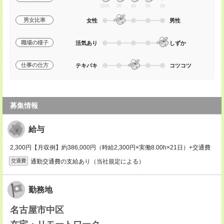
20代
30
40
50
60
男女比率
女性
男性
職場の様子
活気あり
しずか
仕事の仕方
テキパキ
コツコツ
募集情報
給与
2,300円【月収例】約386,000円（時給2,300円×実働8.00h×21日）+交通費
通勤交通費の支給あり（当社規定による）
交通費
勤務地
名古屋市中区