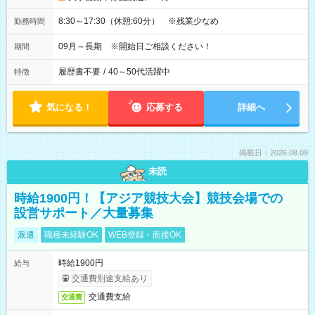
8:30～17:30（休憩:60分） ※残業少なめ
勤務時間
09月～長期 ※開始日ご相談ください！
期間
履歴書不要
/
40～50代活躍中
特徴
気になる！
応募する
詳細へ
掲載日：2026.08.09
未読
時給1900円！【アジア競技大会】競技会場での
設営サポート／大量募集
派遣
職種未経験OK
WEB登録・面接OK
時給1900円
給与
交通費別途支給あり
交通費支給
交通費