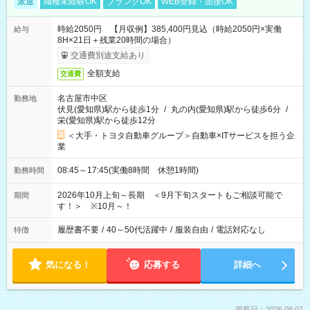
派遣
職種未経験OK
ブランクOK
WEB登録・面接OK
時給2050円 【月収例】385,400円見込（時給2050円×実働
給与
8H×21日＋残業20時間の場合）
交通費別途支給あり
全額支給
交通費
名古屋市中区
勤務地
伏見(愛知県)駅から徒歩1分
/
丸の内(愛知県)駅から徒歩6分
/
栄(愛知県)駅から徒歩12分
＜大手・トヨタ自動車グループ＞自動車×ITサービスを担う企
業
08:45～17:45(実働8時間 休憩1時間)
勤務時間
2026年10月上旬～長期 ＜9月下旬スタートもご相談可能で
期間
す！＞ ※10月～！
履歴書不要
/
40～50代活躍中
/
服装自由
/
電話対応なし
特徴
気になる！
応募する
詳細へ
掲載日：2026.08.07