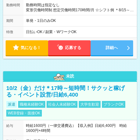
勤務時間は指定なし
勤務時間
変形労働時間制 想定労働時間170時間/月 ☆シフト例 ＊8/15～
10/26 全日共通 08：00～12：00 17：00～21：00 ＊8/31
～9/19のみ下記シフトもあります！ 12：00～16：00 ＊9/6～
単発・1日のみOK
期間
10/6、10/11～26のみ下記シフトもあります！ 07：00～11：
00
日払いOK / 副業・WワークOK
特徴
気になる！
応募する
詳細へ
未読
10/2（金）だけ＊17時～短時間！サクッと稼げ
る・イベント設営/日給6,400
派遣
職種未経験OK
社会人未経験OK
大学生歓迎
ブランクOK
WEB登録・面接OK
時給1600円（一律交通費込）【収入例】日給6,400円 時給
給与
1600円×4時間