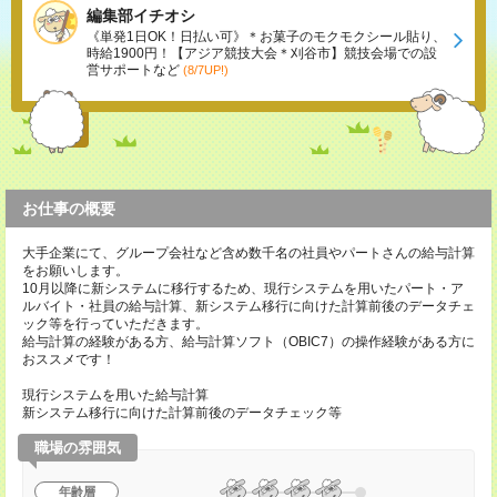
編集部イチオシ
《単発1日OK！日払い可》＊お菓子のモクモクシール貼り、
時給1900円！【アジア競技大会＊刈谷市】競技会場での設
営サポートなど
(8/7UP!)
お仕事の概要
大手企業にて、グループ会社など含め数千名の社員やパートさんの給与計算
をお願いします。
10月以降に新システムに移行するため、現行システムを用いたパート・ア
ルバイト・社員の給与計算、新システム移行に向けた計算前後のデータチェ
ック等を行っていただきます。
給与計算の経験がある方、給与計算ソフト（OBIC7）の操作経験がある方に
おススメです！
現行システムを用いた給与計算
新システム移行に向けた計算前後のデータチェック等
職場の雰囲気
年齢層