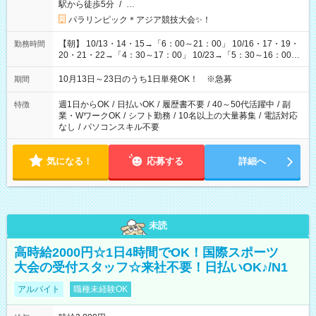
駅から徒歩5分
/
…
パラリンピック＊アジア競技大会✨！
【朝】 10/13・14・15→「6：00～21：00」 10/16・17・19・
勤務時間
20・21・22→「4：30～17：00」 10/23→「5：30～16：00」
【夕方】 10/16・17・19～21→「17：00～26：00」
10/22→「17：00～24：30」 10/23→「16：00～23：00」 ＊
10月13日～23日のうち1日単発OK！ ※急募
期間
勤務時間に関して、面談時にしっかりお伝えします！ 朝だ
け、夕方だけ、などもOKです！
週1日からOK
/
日払いOK
/
履歴書不要
/
40～50代活躍中
/
副
特徴
業・WワークOK
/
シフト勤務
/
10名以上の大量募集
/
電話対応
なし
/
パソコンスキル不要
気になる！
応募する
詳細へ
未読
高時給2000円☆1日4時間でOK！国際スポーツ
大会の受付スタッフ☆来社不要！日払いOK♪/N1
アルバイト
職種未経験OK