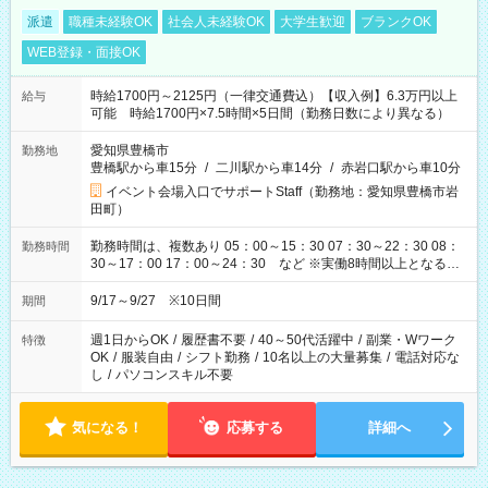
派遣
職種未経験OK
社会人未経験OK
大学生歓迎
ブランクOK
WEB登録・面接OK
時給1700円～2125円（一律交通費込）【収入例】6.3万円以上
給与
可能 時給1700円×7.5時間×5日間（勤務日数により異なる）
愛知県豊橋市
勤務地
豊橋駅から車15分
/
二川駅から車14分
/
赤岩口駅から車10分
イベント会場入口でサポートStaff（勤務地：愛知県豊橋市岩
田町）
勤務時間は、複数あり 05：00～15：30 07：30～22：30 08：
勤務時間
30～17：00 17：00～24：30 など ※実働8時間以上となる勤
務もあります。 【休憩】60分+他休憩あり 交替で取得します。
安全面に配慮しこまめな休憩があります。
9/17～9/27 ※10日間
期間
週1日からOK
/
履歴書不要
/
40～50代活躍中
/
副業・Wワーク
特徴
OK
/
服装自由
/
シフト勤務
/
10名以上の大量募集
/
電話対応な
し
/
パソコンスキル不要
気になる！
応募する
詳細へ