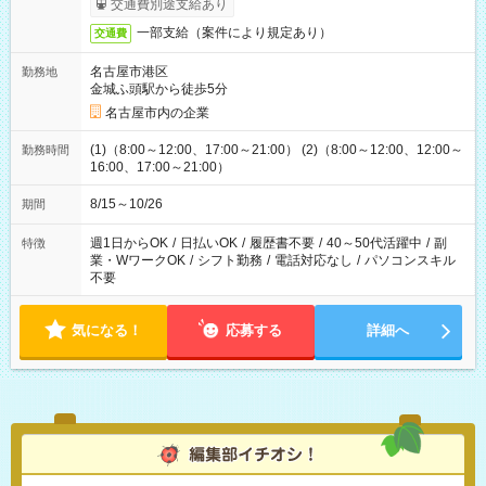
交通費別途支給あり
一部支給（案件により規定あり）
交通費
名古屋市港区
勤務地
金城ふ頭駅から徒歩5分
名古屋市内の企業
(1)（8:00～12:00、17:00～21:00） (2)（8:00～12:00、12:00～
勤務時間
16:00、17:00～21:00）
8/15～10/26
期間
週1日からOK
/
日払いOK
/
履歴書不要
/
40～50代活躍中
/
副
特徴
業・WワークOK
/
シフト勤務
/
電話対応なし
/
パソコンスキル
不要
気になる！
応募する
詳細へ