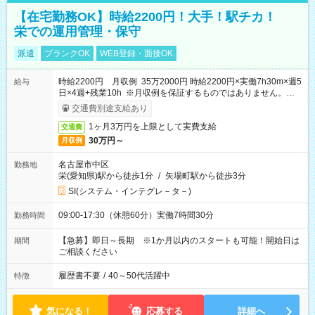
【在宅勤務OK】時給2200円！大手！駅チカ！
栄での運用管理・保守
派遣
ブランクOK
WEB登録・面接OK
時給2200円 月収例 35万2000円 時給2200円×実働7h30m×週5
給与
日×4週+残業10h ※月収例を保証するものではありません。※給
与即受取りサービス利用可（利用条件有）
交通費別途支給あり
1ヶ月3万円を上限として実費支給
交通費
30万円～
月収例
名古屋市中区
勤務地
栄(愛知県)駅から徒歩1分
/
矢場町駅から徒歩3分
SI(システム・インテグレ－タ－)
09:00-17:30（休憩60分）実働7時間30分
勤務時間
【急募】即日～長期 ※1か月以内のスタートも可能！開始日は
期間
ご相談ください
履歴書不要
/
40～50代活躍中
特徴
気になる！
応募する
詳細へ