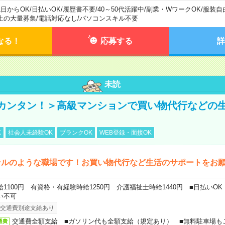
1日からOK
/
日払いOK
/
履歴書不要
/
40～50代活躍中
/
副業・WワークOK
/
服装自
上の大量募集
/
電話対応なし
/
パソコンスキル不要
なる！
応募する
詳
未読
カンタン！＞高級マンションで買い物代行などの
K
社会人未経験OK
ブランクOK
WEB登録・面接OK
テルのような職場です！お買い物代行など生活のサポートをお
給1100円 有資格・有経験時給1250円 介護福祉士時給1440円 ■日払いO
い不可
交通費別途支給あり
交通費全額支給 ■ガソリン代も全額支給（規定あり） ■無料駐車場も
通費