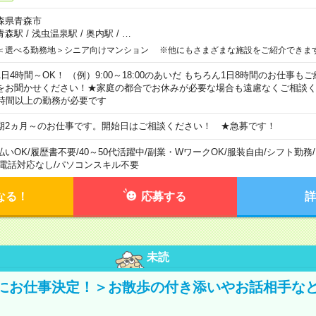
森県青森市
青森駅
/
浅虫温泉駅
/
奥内駅
/
…
＜選べる勤務地＞シニア向けマンション ※他にもさまざまな施設をご紹介できま
1日4時間～OK！ （例）9:00～18:00のあいだ もちろん1日8時間のお仕事
をお聞かせください！★家庭の都合でお休みが必要な場合も遠慮なくご相談く
5時間以上の勤務が必要です
期2ヵ月～のお仕事です。開始日はご相談ください！ ★急募です！
払いOK
/
履歴書不要
/
40～50代活躍中
/
副業・WワークOK
/
服装自由
/
シフト勤務
/
電話対応なし
/
パソコンスキル不要
なる！
応募する
詳
未読
にお仕事決定！＞お散歩の付き添いやお話相手な