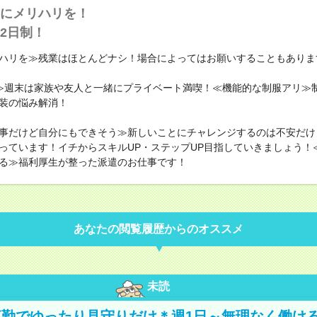
にメリハリを！
2日制！
ハリを≫残業はほとんどナシ！場合によってはお願いすることもありま
≫週末は家族や友人と一緒にプライベート満喫！≪機能的な制服アリ≫
装の悩み解消！
事だけど自分にもできそう≫新しいことにチャレンジするのは不安だけ
っています！イチからスキルUP・ステップUP目指していきましょう！
る≫福利厚生が整った派遣のお仕事です！
あなたの閲覧履歴からのオススメ
未読
勤でゆったり見守りだけ＊週1日～無理なく働け