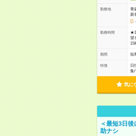
青
勤務地
新
★
勤務時間
望
1
短
期間
日
特徴
集
/
気に
＜最短3日後
助ナシ