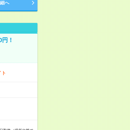
細へ
0円！
イト