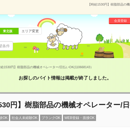
【時給1530円】樹脂部品の機
会員登録
エリア変更
東北版
望条件
給1530円】樹脂部品の機械オペレーター/日払いOK(110668143）
お探しのバイト情報は掲載が終了しました。
530円】樹脂部品の機械オペレーター/日
験OK
社会人未経験OK
ブランクOK
WEB登録・面接OK