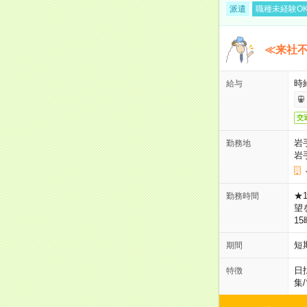
派遣
職種未経験O
≪来社不
時
給与
交
岩
勤務地
岩
★
勤務時間
望
1
短
期間
日
特徴
集
/