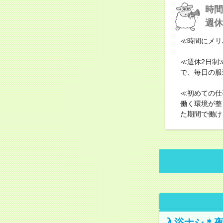
時間
週休
≪時間にメリ
≪週休2日制
で、毎日の服
≪初めての仕
働く環境が整
た期間で働け
入浴ナシ＊夜