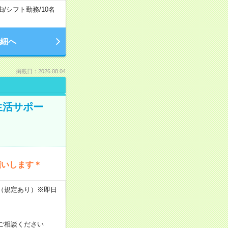
由
/
シフト勤務
/
10名
細へ
掲載日：2026.08.04
生活サポー
願いします＊
K（規定あり）※即日
ご相談ください