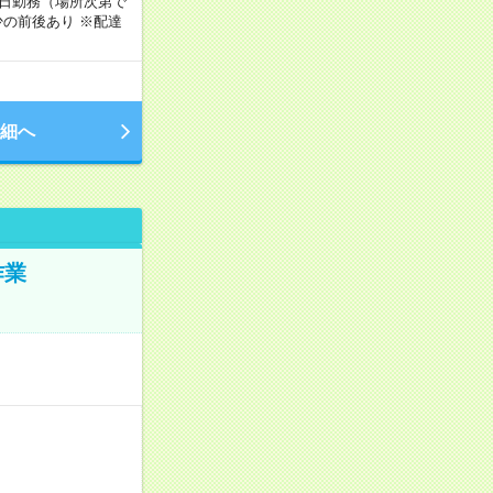
週5日勤務（場所次第で
の前後あり ※配達
細へ
作業