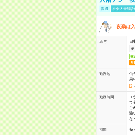
派遣
社会人未経験
夜勤は
日
給与
交
月
仙
勤務地
泉
＜
勤務時間
て
ご
験
な
短
期間