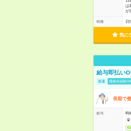
1
は
が
日
特徴
気に
給与即払いO
派遣
職種未経験O
長期で
時給
給与
交