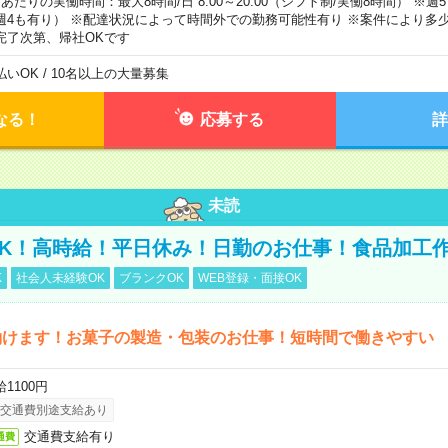
日あたりの実働時間：最大8時間/日 8:00～20:00（シフト制/実働8時間） ※
週4も有り） ※配達状況によって時間外での勤務可能性有り ※案件により多少
完了次第、帰社OKです
払いOK / 10名以上の大量募集
なる！
応募する
詳
未読
K！高時給！平日休み！日勤のお仕事！食品加工
K
社会人未経験OK
ブランクOK
WEB登録・面接OK
働けます！お菓子の製造・包装のお仕事！短時間で働きやすい
1100円
交通費別途支給あり
交通費支給有り
通費