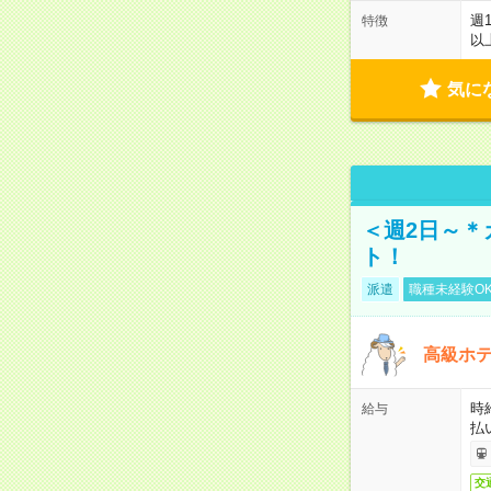
週
特徴
以
気に
＜週2日～＊
ト！
派遣
職種未経験O
高級ホ
時
給与
払
交