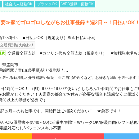
K
社会人未経験OK
ブランクOK
WEB登録・面接OK
要≫家でゴロゴロしながらお仕事登録＊週2日～！日払いOK
給1250円～ ■日払いOK（規定あり）※即日払い不可
交通費別途支給あり
交通費全額支給 ■ガソリン代も全額支給（規定あり） ■無料駐車場も
通費
手県盛岡市
手飯岡駅
/
青山(岩手県)駅
/
浅岸駅
/
…
＜選べる勤務地＞介護施設や病院 ※ご自宅の近くなど、お好きな場所を選べます
1日4時間～OK！ （例）9:00～18:00のあいだ もちろん1日8時間のお仕事
をお聞かせください！★家庭の都合でお休みが必要な場合も遠慮なくご相談く
5時間以上の勤務が必要です
期2ヵ月～のお仕事です。開始日はご相談ください！ ★急募です！
払いOK
/
履歴書不要
/
40～50代活躍中
/
副業・WワークOK
/
服装自由
/
シフト勤務
/
電話対応なし
/
パソコンスキル不要