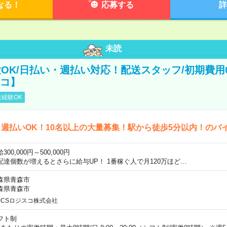
なる！
応募する
詳
未読
OK/日払い・週払い対応！配送スタッフ/初期費用
スコ】
経験OK
週払いOK！10名以上の大量募集！駅から徒歩5分以内！のバ
300,000円～500,000円
配達個数が増えるとさらに給与UP！ 1番稼ぐ人で月120万ほど…
森県青森市
森県青森市
JCSロジスコ株式会社
フト制