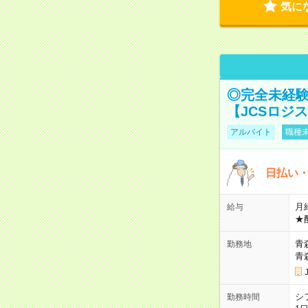
気に
◎完全未経験
【JCSロジ
アルバイト
職種未
日払い・
月給
給与
★
青
勤務地
青
シ
勤務時間