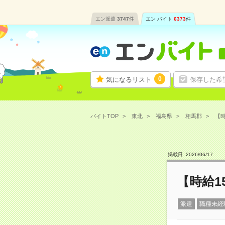
エン派遣
3747
件
エン バイト
6373
件
0
気になるリスト
保存した希
バイトTOP
東北
福島県
相馬郡
【時
掲載日 :
2026
/
06
/
17
【時給1
派遣
職種未経