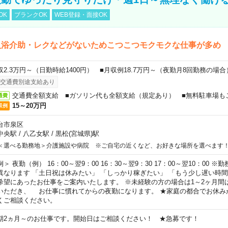
OK
ブランクOK
WEB登録・面接OK
入浴介助・レクなどがないためこつこつモクモクな仕事が多め
収2.3万円～（日勤時給1400円） ■月収例18.7万円～（夜勤月8回勤務の場合
交通費別途支給あり
交通費全額支給 ■ガソリン代も全額支給（規定あり） ■無料駐車場も
通費
15～20万円
収例
台市泉区
中央駅
/
八乙女駅
/
黒松(宮城県)駅
＜選べる勤務地＞介護施設や病院 ※ご自宅の近くなど、お好きな場所を選べます
例＞ 夜勤（例） 16：00～翌9：00 16：30～翌9：30 17：00～翌10：00
異なります 「土日祝は休みたい」 「しっかり稼ぎたい」 「もう少し遅い時
希望にあったお仕事をご案内いたします。 ※未経験の方の場合は1～2ヶ月間
いただき、 お仕事に慣れてからの夜勤になります。 ★家庭の都合でお休み
くご相談ください。
期2ヵ月～のお仕事です。開始日はご相談ください！ ★急募です！