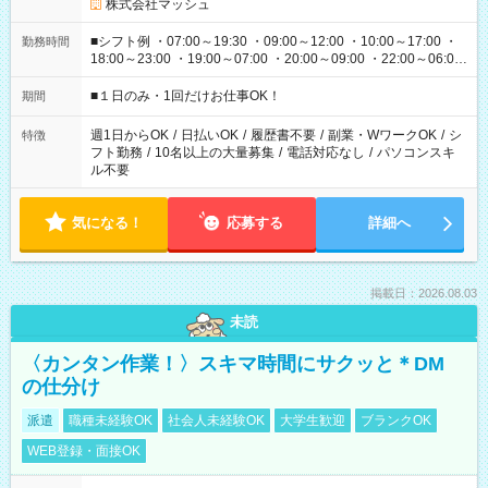
株式会社マッシュ
■シフト例 ・07:00～19:30 ・09:00～12:00 ・10:00～17:00 ・
勤務時間
18:00～23:00 ・19:00～07:00 ・20:00～09:00 ・22:00～06:00
etc ★最短で3時間で5,120円のお仕事から 15時間で2万円近く稼
げるお仕事も！ ご希望のお時間に合わせてご紹介！ ※シフトは
■１日のみ・1回だけお仕事OK！
期間
現場によって異なります。 ※勿論、休憩時間はあるのでご安心
ください！
週1日からOK
/
日払いOK
/
履歴書不要
/
副業・WワークOK
/
シ
特徴
フト勤務
/
10名以上の大量募集
/
電話対応なし
/
パソコンスキ
ル不要
気になる！
応募する
詳細へ
掲載日：2026.08.03
未読
〈カンタン作業！〉スキマ時間にサクッと＊DM
の仕分け
派遣
職種未経験OK
社会人未経験OK
大学生歓迎
ブランクOK
WEB登録・面接OK