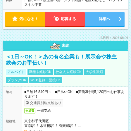
日払いOK
/
履歴書不要
/
シフト勤務
/
電話対応なし
/
パソコン
特徴
スキル不要
気になる！
応募する
詳細へ
掲載日：2026.08.06
未読
＜1日～OK！＞あの有名企業も！展示会や株主
総会のお手伝い！
アルバイト
職種未経験OK
社会人未経験OK
大学生歓迎
ブランクOK
WEB登録・面接OK
■日給16,840円～ ■日払いOK ■実働3時間5,120円のお仕事あ
給与
ります！
交通費別途支給あり
一部支給
交通費
東京都千代田区
勤務地
東京駅
/
水道橋駅
/
有楽町駅
/
…