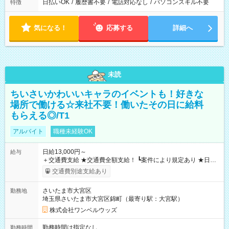
日払いOK
/
履歴書不要
/
電話対応なし
/
パソコンスキル不要
特徴
気になる！
応募する
詳細へ
未読
ちいさいかわいいキャラのイベントも！好きな
場所で働ける☆来社不要！働いたその日に給料
もらえる◎/T1
アルバイト
職種未経験OK
日給13,000円～
給与
＋交通費支給 ★交通費全額支給！ ┗案件により規定あり ★日払
いOK！（規定あり） ┗働いたその日に現金GET♪ お仕事後はコ
交通費別途支給あり
ンビニATMから 日払い分を引き落とせます！ 【試用期間】試
用期間なし
さいたま市大宮区
勤務地
埼玉県さいたま市大宮区錦町（最寄り駅：大宮駅）
株式会社ワンベルウッズ
勤務時間は指定なし
勤務時間