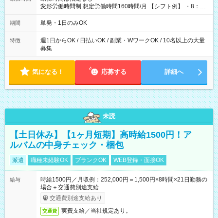
変形労働時間制 想定労働時間160時間/月 【シフト例】 ・8：00
～21：00
単発・1日のみOK
期間
週1日からOK / 日払いOK / 副業・WワークOK / 10名以上の大量
特徴
募集
気になる！
応募する
詳細へ
未読
【土日休み】【1ヶ月短期】高時給1500円！ア
ルバムの中身チェック・梱包
派遣
職種未経験OK
ブランクOK
WEB登録・面接OK
時給1500円／月収例：252,000円＝1,500円×8時間×21日勤務の
給与
場合＋交通費別途支給
交通費別途支給あり
実費支給／当社規定あり。
交通費