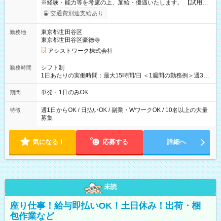
※経験・能力等を考慮の上、加給・優遇いたします。 【試用期
間】試用期間なし
交通費別途支給あり
東京都世田谷区
勤務地
東京都世田谷区豪徳寺
アシストワーク株式会社
シフト制
勤務時間
1日あたりの実働時間：最大15時間/日 ＜1週間の勤務例＞週3回
勤務 勤務：月・水・金 休み：火・木・土・日 好きな時にお仕事
可能です！ ※1日あたりの最大実働時間は日勤、夜勤共に勤務し
単発・1日のみOK
期間
た時間になります。
週1日からOK / 日払いOK / 副業・WワークOK / 10名以上の大量
特徴
募集
気になる！
応募する
詳細へ
未読
座り仕事！給与即払いOK！土日休み！出荷・梱
包作業など