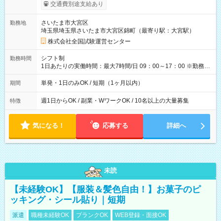
※勤務回数により昇給あり 【即給（前払い）オプションあ
交通費別途支給あり
り！】 希望される場合、勤務から1週間ほどで給与の一部を受け
取れます。 ※手数料418円がかかります。 【過去試験日の収入
さいたま市大宮区
勤務地
例】 ・河合塾模擬試験 8:30～17:30（休憩1時間） 時給1,300円
埼玉県埼玉県さいたま市大宮区錦町（最寄り駅：大宮駅）
×8時間＝日収10,400円＋交通費 ※当日の役割により時給＋100
円の場合あり ・国家試験 7:00～13:30（休憩なし） 時給1,300
株式会社全国試験運営センター
円（役割手当＋100円）×6時間＝日収8,400円＋交通費 【試用期
間】試用期間なし
シフト制
勤務時間
1日あたりの実働時間：最大7時間/日 09：00～17：00 ※勤務時
間は 試験により異なります。
単発・1日のみOK / 短期（1ヶ月以内）
期間
週1日からOK / 副業・WワークOK / 10名以上の大量募集
特徴
気になる！
応募する
詳細へ
未読
【未経験OK】【服装＆髪色自由！】お菓子のピ
ッキング・シール貼り｜短期
派遣
職種未経験OK
ブランクOK
WEB登録・面接OK