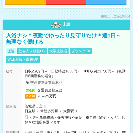
掲載日：2026.08.04
未読
入浴ナシ＊夜勤でゆったり見守りだけ＊週1日～
無理なく働ける
派遣
社会人未経験OK
大学生歓迎
ブランクOK
WEB登録・面接OK
日収2.9万円～（日勤時給1650円） ■月収例23.7万円～（夜勤
給与
月8回勤務の場合）
交通費別途支給あり
交通費全額支給
交通費
20～25万円
月収例
茨城県日立市
勤務地
日立駅
/
常陸多賀駅
/
大甕駅
/
…
＜選べる勤務地＞介護施設や病院 ※ご自宅の近くなど、お
好きな場所を選べます！
＜例＞ 夜勤（例） 16：00～翌9：00 16：30～翌9：30 17：00
勤務時間