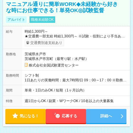
マニュアル通りに簡単WORK◆未経験から好き
な時にお仕事できる！単発OK◎試験監督
アルバイト
職種未経験OK
時給1,300円～
給与
★交通費一部支給 時給1,300円～ ※試験・役割により手当あり
※勤務回数により昇給あり 【即給（前払い）オプションあ
交通費別途支給あり
り！】 希望される場合、勤務から1週間ほどで給与の一部を受け
取れます。 ※手数料418円がかかります。 【過去試験日の収入
茨城県水戸市
勤務地
例】 ・河合塾模擬試験 8:30～17:30（休憩1時間） 時給1,300円
茨城県水戸市宮町（最寄り駅：水戸駅）
×8時間＝日収10,400円＋交通費 ※当日の役割により時給＋100
円の場合あり ・国家試験 7:00～13:30（休憩なし） 時給1,300
株式会社全国試験運営センター
円（役割手当＋100円）×6時間＝日収8,400円＋交通費 【試用期
間】試用期間なし
シフト制
勤務時間
1日あたりの実働時間：最大7時間/日 09：00～17：00 ※勤務時
間は 試験により異なります。
単発・1日のみOK / 短期（1ヶ月以内）
期間
週1日からOK / 副業・WワークOK / 10名以上の大量募集
特徴
気になる！
応募する
詳細へ