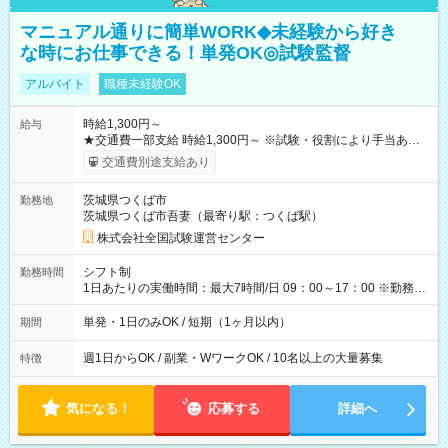
マニュアル通りに簡単WORK◆未経験から好き
な時にお仕事できる！単発OK◎試験監督
アルバイト
職種未経験OK
時給1,300円～
給与
★交通費一部支給 時給1,300円～ ※試験・役割により手当あり
※勤務回数により昇給あり 【即給（前払い）オプションあ
交通費別途支給あり
り！】 希望される場合、勤務から1週間ほどで給与の一部を受け
取れます。 ※手数料418円がかかります。 【過去試験日の収入
茨城県つくば市
勤務地
例】 ・河合塾模擬試験 8:30～17:30（休憩1時間） 時給1,300円
茨城県つくば市吾妻（最寄り駅：つくば駅）
×8時間＝日収10,400円＋交通費 ※当日の役割により時給＋100
円の場合あり ・国家試験 7:00～13:30（休憩なし） 時給1,300
株式会社全国試験運営センター
円（役割手当＋100円）×6時間＝日収8,400円＋交通費 【試用期
間】試用期間なし
シフト制
勤務時間
1日あたりの実働時間：最大7時間/日 09：00～17：00 ※勤務時
間は 試験により異なります。
単発・1日のみOK / 短期（1ヶ月以内）
期間
週1日からOK / 副業・WワークOK / 10名以上の大量募集
特徴
気になる！
応募する
詳細へ