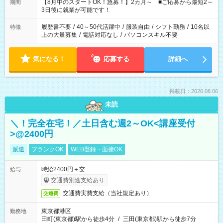
「できれば残業はしたくない」 など、ご希望を教えてください
【8月中のスタートOK！急募！】2カ月～ ■ご応募から最短2～
期間
ね。 ※Wワーク希望の方へ 今ご覧のお仕事で希望する勤務時間
3日後に就業が可能です！
と、もう1つのお仕事の勤務時間。 合計で週40時間を超える場
合は応募できません。
履歴書不要
/
40～50代活躍中
/
服装自由
/
シフト勤務
/
10名以
特徴
上の大量募集
/
電話対応なし
/
パソコンスキル不要
気になる！
応募する
詳細へ
掲載日：2026.08.06
未読
＼！完全在宅！／土日含む週2～OK<講座受付
>@2400円
派遣
ブランクOK
WEB登録・面接OK
時給2400円＋交
給与
交通費別途支給あり
交通費実費支給（当社規定あり）
交通費
東京都港区
勤務地
田町(東京都)駅から徒歩4分
/
三田(東京都)駅から徒歩7分