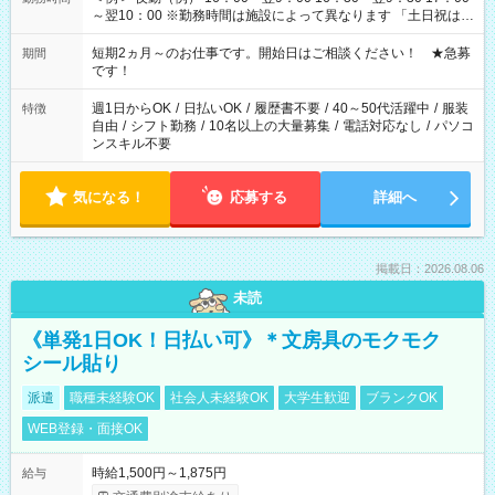
～翌10：00 ※勤務時間は施設によって異なります 「土日祝は休
みたい」 「しっかり稼ぎたい」 「もう少し遅い時間から始めた
い」など ご希望にあったお仕事をご案内いたします。 ※未経験
短期2ヵ月～のお仕事です。開始日はご相談ください！ ★急募
期間
の方の場合は1～2ヶ月間は日中での仕事を経験いただき、 お
です！
仕事に慣れてからの夜勤になります。 ★家庭の都合でお休みが
必要な場合も遠慮なくご相談ください。
週1日からOK
/
日払いOK
/
履歴書不要
/
40～50代活躍中
/
服装
特徴
自由
/
シフト勤務
/
10名以上の大量募集
/
電話対応なし
/
パソコ
ンスキル不要
気になる！
応募する
詳細へ
掲載日：2026.08.06
未読
《単発1日OK！日払い可》＊文房具のモクモク
シール貼り
派遣
職種未経験OK
社会人未経験OK
大学生歓迎
ブランクOK
WEB登録・面接OK
時給1,500円～1,875円
給与