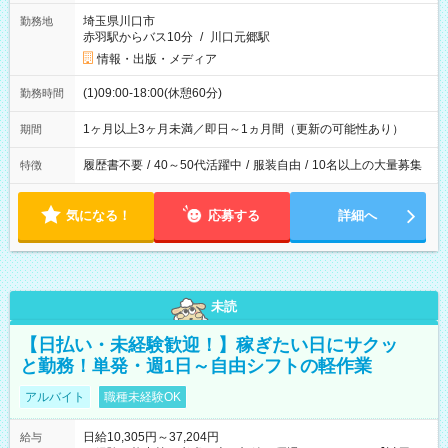
埼玉県川口市
勤務地
赤羽駅からバス10分
/
川口元郷駅
情報・出版・メディア
(1)09:00-18:00(休憩60分)
勤務時間
1ヶ月以上3ヶ月未満／即日～1ヵ月間（更新の可能性あり）
期間
履歴書不要
/
40～50代活躍中
/
服装自由
/
10名以上の大量募集
特徴
気になる！
応募する
詳細へ
未読
【日払い・未経験歓迎！】稼ぎたい日にサクッ
と勤務！単発・週1日～自由シフトの軽作業
アルバイト
職種未経験OK
日給10,305円～37,204円
給与