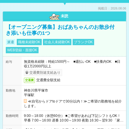
掲載日：2026.08.06
未読
【オープニング募集】おばあちゃんのお散歩付
き添いも仕事の1つ
派遣
職種未経験OK
社会人未経験OK
ブランクOK
WEB登録・面接OK
無資格未経験：時給1500円～ ■週払いOK ■扶養内OK ■日
給与
収1万2000円以上
交通費別途支給あり
交通費全額支給
交通費
神奈川県平塚市
勤務地
平塚駅
≪自宅からドアtoドアで30分以内！≫ご希望の勤務地を紹介
します。
9:00～18:00（休憩60分） ■ご希望があれば下記シフトもOK！
勤務時間
早番 7:00～16:00 遅番 10:00～19:00 夜勤 16:30～翌9:30 「家族
と休みを合わせたい」 「余裕を持って夕飯の準備がしたい」