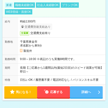
派遣
職種未経験OK
社会人未経験OK
ブランクOK
WEB登録・面接OK
時給1300円
給与
交通費別途支給あり
交通費支給有り
交通費
千葉県東金市
勤務地
求名駅から車9分
製造外
9:00～18:00 ※表記のうち実働8時間です。
勤務時間
長期【ご応募から1週間以内(最短2日目)のスピード就業が可能】
期間
即日～
日払いOK
/
履歴書不要
/
電話対応なし
/
パソコンスキル不要
特徴
気になる！
応募する
詳細へ