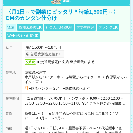
未読
〈月1日～で副業にピッタリ＊時給1,500円～〉
DMのカンタン仕分け
派遣
職種未経験OK
社会人未経験OK
大学生歓迎
ブランクOK
WEB登録・面接OK
時給1,500円～1,875円
給与
交通費別途支給あり
■ 交通費規定内支給 ※派遣先による
交通費
茨城県水戸市
勤務地
水戸駅からバイク・車
/
赤塚駅からバイク・車
/
内原駅からバ
イク・車
/
…
■物流センターなど ■勤務地選べます
【1日3時間～も相談OK!】 ＜シフト例＞ 9:00～12:00 12:00～
勤務時間
17:00 17:00～22:00 18:00～21:00 など こちら以外の時間帯も
お気軽にご相談ください！
単発1日～！ ★勤務開始日や期間はお気軽にご相談くださ
期間
い！ ＃8月～ ＃9月～
週1日からOK
/
日払いOK
/
履歴書不要
/
40～50代活躍中
/
副
特徴