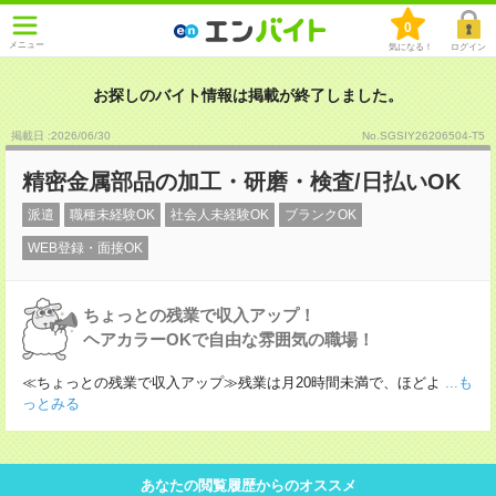
0
メニュー
気になる！
ログイン
お探しのバイト情報は掲載が終了しました。
掲載日 :2026
/
06
/
30
No.SGSIY26206504-T5
精密金属部品の加工・研磨・検査/日払いOK
派遣
職種未経験OK
社会人未経験OK
ブランクOK
WEB登録・面接OK
ちょっとの残業で収入アップ！
ヘアカラーOKで自由な雰囲気の職場！
≪ちょっとの残業で収入アップ≫残業は月20時間未満で、ほどよ
...も
っとみる
あなたの閲覧履歴からのオススメ