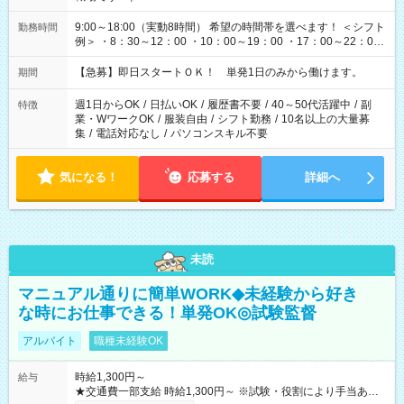
9:00～18:00（実動8時間） 希望の時間帯を選べます！ ＜シフト
勤務時間
例＞ ・8：30～12：00 ・10：00～19：00 ・17：00～22：00
・13：00～22：00 ・22：00～翌6：00 など
【急募】即日スタートＯＫ！ 単発1日のみから働けます。
期間
週1日からOK
/
日払いOK
/
履歴書不要
/
40～50代活躍中
/
副
特徴
業・WワークOK
/
服装自由
/
シフト勤務
/
10名以上の大量募
集
/
電話対応なし
/
パソコンスキル不要
気になる！
応募する
詳細へ
未読
マニュアル通りに簡単WORK◆未経験から好き
な時にお仕事できる！単発OK◎試験監督
アルバイト
職種未経験OK
時給1,300円～
給与
★交通費一部支給 時給1,300円～ ※試験・役割により手当あり