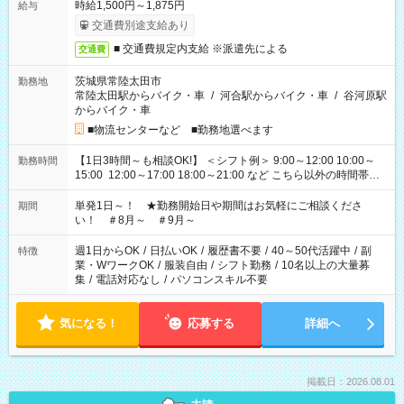
時給1,500円～1,875円
給与
交通費別途支給あり
■ 交通費規定内支給 ※派遣先による
交通費
茨城県常陸太田市
勤務地
常陸太田駅からバイク・車
/
河合駅からバイク・車
/
谷河原駅
からバイク・車
■物流センターなど ■勤務地選べます
【1日3時間～も相談OK!】 ＜シフト例＞ 9:00～12:00 10:00～
勤務時間
15:00 12:00～17:00 18:00～21:00 など こちら以外の時間帯も
お気軽にご相談ください！
単発1日～！ ★勤務開始日や期間はお気軽にご相談くださ
期間
い！ ＃8月～ ＃9月～
週1日からOK
/
日払いOK
/
履歴書不要
/
40～50代活躍中
/
副
特徴
業・WワークOK
/
服装自由
/
シフト勤務
/
10名以上の大量募
集
/
電話対応なし
/
パソコンスキル不要
気になる！
応募する
詳細へ
掲載日：2026.08.01