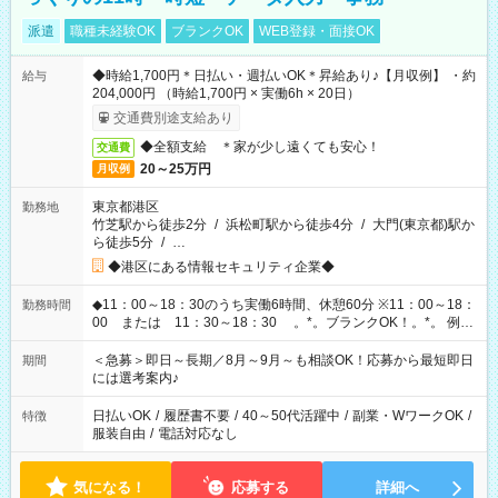
派遣
職種未経験OK
ブランクOK
WEB登録・面接OK
◆時給1,700円＊日払い・週払いOK＊昇給あり♪【月収例】 ・約
給与
204,000円 （時給1,700円 × 実働6h × 20日）
交通費別途支給あり
◆全額支給 ＊家が少し遠くても安心！
交通費
20～25万円
月収例
東京都港区
勤務地
竹芝駅から徒歩2分
/
浜松町駅から徒歩4分
/
大門(東京都)駅か
ら徒歩5分
/
…
◆港区にある情報セキュリティ企業◆
◆11：00～18：30のうち実働6時間、休憩60分 ※11：00～18：
勤務時間
00 または 11：30～18：30 。*。ブランクOK！。*。 例え
ば前職が、 在宅/財団法人/事務/コールセンター/受付/販売/カフェ
スタッフ スイーツ販売/ホテルフロント/化粧品販売/など 様々な
＜急募＞即日～長期／8月～9月～も相談OK！応募から最短即日
期間
業界から入社して活躍されています♪
には選考案内♪
日払いOK
/
履歴書不要
/
40～50代活躍中
/
副業・WワークOK
/
特徴
服装自由
/
電話対応なし
気になる！
応募する
詳細へ