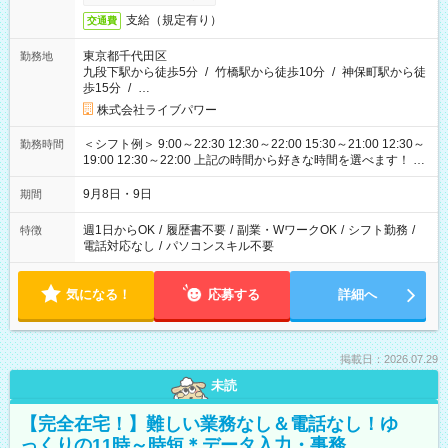
支給（規定有り）
交通費
東京都千代田区
勤務地
九段下駅から徒歩5分
/
竹橋駅から徒歩10分
/
神保町駅から徒
歩15分
/
…
株式会社ライブパワー
＜シフト例＞ 9:00～22:30 12:30～22:00 15:30～21:00 12:30～
勤務時間
19:00 12:30～22:00 上記の時間から好きな時間を選べます！ ※
時間は変更となる可能性があります
9月8日・9日
期間
週1日からOK
/
履歴書不要
/
副業・WワークOK
/
シフト勤務
/
特徴
電話対応なし
/
パソコンスキル不要
気になる！
応募する
詳細へ
掲載日：2026.07.29
未読
【完全在宅！】難しい業務なし＆電話なし！ゆ
っくりの11時～時短＊データ入力・事務