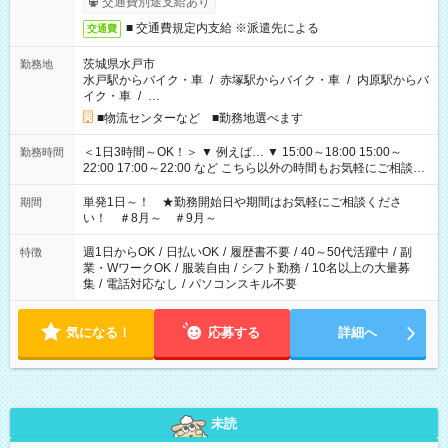
交通費別途支給あり
■ 交通費規定内支給 ※派遣先による
交通費
茨城県水戸市
勤務地
水戸駅からバイク・車
/
赤塚駅からバイク・車
/
内原駅からバ
イク・車
/
…
■物流センターなど ■勤務地選べます
＜1日3時間～OK！＞ ▼ 例えば… ▼ 15:00～18:00 15:00～
勤務時間
22:00 17:00～22:00 など こちら以外の時間もお気軽にご相談く
ださい！
単発1日～！ ★勤務開始日や期間はお気軽にご相談くださ
期間
い！ ＃8月～ ＃9月～
週1日からOK
/
日払いOK
/
履歴書不要
/
40～50代活躍中
/
副
特徴
業・WワークOK
/
服装自由
/
シフト勤務
/
10名以上の大量募
集
/
電話対応なし
/
パソコンスキル不要
気になる！
応募する
詳細へ
未読