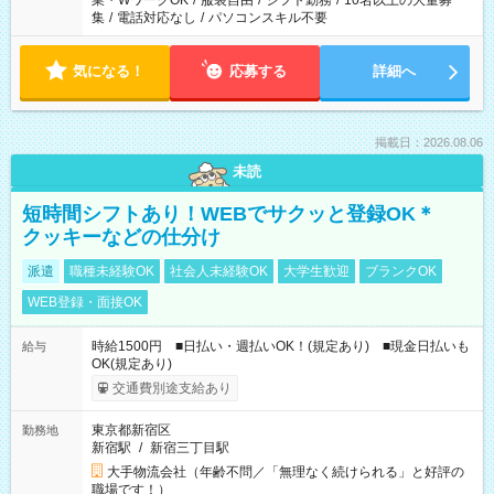
業・WワークOK
/
服装自由
/
シフト勤務
/
10名以上の大量募
集
/
電話対応なし
/
パソコンスキル不要
気になる！
応募する
詳細へ
掲載日：2026.08.06
未読
短時間シフトあり！WEBでサクッと登録OK＊
クッキーなどの仕分け
派遣
職種未経験OK
社会人未経験OK
大学生歓迎
ブランクOK
WEB登録・面接OK
時給1500円 ■日払い・週払いOK！(規定あり) ■現金日払いも
給与
OK(規定あり)
交通費別途支給あり
東京都新宿区
勤務地
新宿駅
/
新宿三丁目駅
大手物流会社（年齢不問／「無理なく続けられる」と好評の
職場です！）