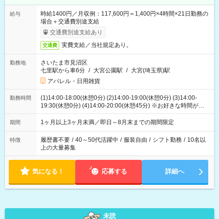
時給1400円／月収例：117,600円＝1,400円×4時間×21日勤務の
給与
場合＋交通費別途支給
交通費別途支給あり
実費支給／当社規定あり。
交通費
さいたま市見沼区
勤務地
七里駅から車6分
/
大宮公園駅
/
大宮(埼玉県)駅
アパレル・日用雑貨
(1)14:00-18:00(休憩0分) (2)14:00-19:00(休憩0分) (3)14:00-
勤務時間
19:30(休憩0分) (4)14:00-20:00(休憩45分) ※お好きな時間が選べ
ます
1ヶ月以上3ヶ月未満／即日～8月末までの期間限定
期間
履歴書不要
/
40～50代活躍中
/
服装自由
/
シフト勤務
/
10名以
特徴
上の大量募集
気になる！
応募する
詳細へ
未読