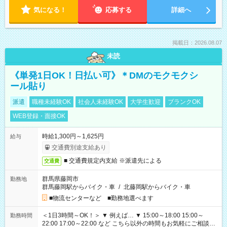
気になる！
応募する
詳細へ
掲載日：2026.08.07
未読
《単発1日OK！日払い可》＊DMのモクモクシ
ール貼り
派遣
職種未経験OK
社会人未経験OK
大学生歓迎
ブランクOK
WEB登録・面接OK
時給1,300円～1,625円
給与
交通費別途支給あり
■ 交通費規定内支給 ※派遣先による
交通費
群馬県藤岡市
勤務地
群馬藤岡駅からバイク・車
/
北藤岡駅からバイク・車
■物流センターなど ■勤務地選べます
＜1日3時間～OK！＞ ▼ 例えば… ▼ 15:00～18:00 15:00～
勤務時間
22:00 17:00～22:00 など こちら以外の時間もお気軽にご相談く