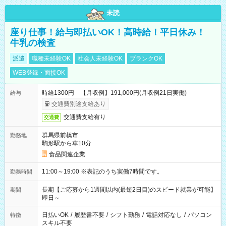
未読
座り仕事！給与即払いOK！高時給！平日休み！
牛乳の検査
派遣
職種未経験OK
社会人未経験OK
ブランクOK
WEB登録・面接OK
時給1300円 【月収例】191,000円(月収例21日実働)
給与
交通費別途支給あり
交通費支給有り
交通費
群馬県前橋市
勤務地
駒形駅から車10分
食品関連企業
11:00～19:00 ※表記のうち実働7時間です。
勤務時間
長期【ご応募から1週間以内(最短2日目)のスピード就業が可能】
期間
即日～
日払いOK
/
履歴書不要
/
シフト勤務
/
電話対応なし
/
パソコン
特徴
スキル不要