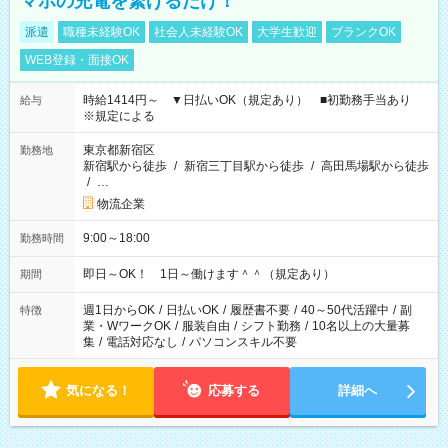
マホの充電を繋げるだけ！
派遣
職種未経験OK
社会人未経験OK
大学生歓迎
ブランクOK
WEB登録・面接OK
時給1414円～ ▼日払いOK（規定あり） ■初勤務手当あり
給与
※規定による
東京都新宿区
勤務地
新宿駅から徒歩
/
新宿三丁目駅から徒歩
/
高田馬場駅から徒歩
/
…
物流企業
9:00～18:00
勤務時間
即日～OK！ 1日～働けます＾＾（規定あり）
期間
週1日からOK
/
日払いOK
/
履歴書不要
/
40～50代活躍中
/
副
特徴
業・WワークOK
/
服装自由
/
シフト勤務
/
10名以上の大量募
集
/
電話対応なし
/
パソコンスキル不要
気になる！
応募する
詳細へ