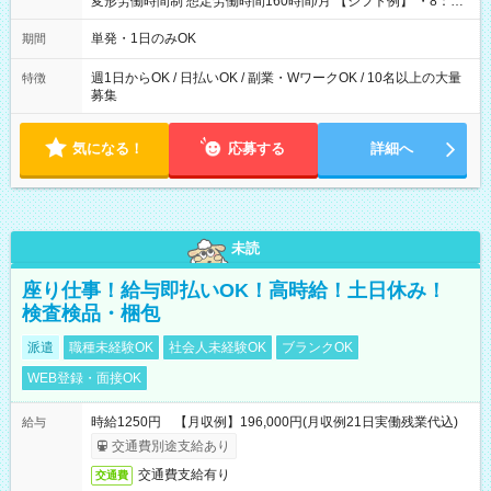
変形労働時間制 想定労働時間160時間/月 【シフト例】 ・8：00
～21：00
単発・1日のみOK
期間
週1日からOK / 日払いOK / 副業・WワークOK / 10名以上の大量
特徴
募集
気になる！
応募する
詳細へ
未読
座り仕事！給与即払いOK！高時給！土日休み！
検査検品・梱包
派遣
職種未経験OK
社会人未経験OK
ブランクOK
WEB登録・面接OK
時給1250円 【月収例】196,000円(月収例21日実働残業代込)
給与
交通費別途支給あり
交通費支給有り
交通費