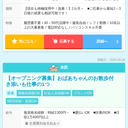
い」 「余裕を持って夕飯の準備がしたい」 「できれば残業はし
たくない」 など、ご希望を教えてくださいね。 ※Wワーク希望
【現在も積極採用中！急募！】2カ月～ ■ご応募から最短2～3
期間
の方へ 今ご覧のお仕事で希望する勤務時間と、もう1つのお仕事
日後の就業も相談可能です！
の勤務時間。 合計で週40時間を超える場合は応募できません。
履歴書不要
/
40～50代活躍中
/
服装自由
/
シフト勤務
/
10名以
特徴
上の大量募集
/
電話対応なし
/
パソコンスキル不要
気になる！
応募する
詳細へ
掲載日：2026.08.08
未読
【オープニング募集】おばあちゃんのお散歩付
き添いも仕事の1つ
派遣
職種未経験OK
社会人未経験OK
ブランクOK
WEB登録・面接OK
無資格未経験：時給1300円～ ■週払いOK ■扶養内OK ■日
給与
収1万400円以上
交通費別途支給あり