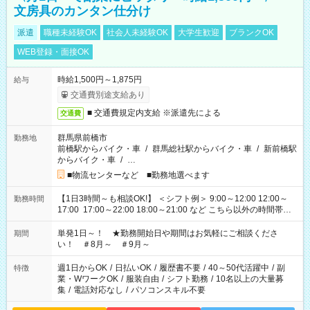
文房具のカンタン仕分け
派遣
職種未経験OK
社会人未経験OK
大学生歓迎
ブランクOK
WEB登録・面接OK
時給1,500円～1,875円
給与
交通費別途支給あり
■ 交通費規定内支給 ※派遣先による
交通費
群馬県前橋市
勤務地
前橋駅からバイク・車
/
群馬総社駅からバイク・車
/
新前橋駅
からバイク・車
/
…
■物流センターなど ■勤務地選べます
【1日3時間～も相談OK!】 ＜シフト例＞ 9:00～12:00 12:00～
勤務時間
17:00 17:00～22:00 18:00～21:00 など こちら以外の時間帯も
お気軽にご相談ください！
単発1日～！ ★勤務開始日や期間はお気軽にご相談くださ
期間
い！ ＃8月～ ＃9月～
週1日からOK
/
日払いOK
/
履歴書不要
/
40～50代活躍中
/
副
特徴
業・WワークOK
/
服装自由
/
シフト勤務
/
10名以上の大量募
集
/
電話対応なし
/
パソコンスキル不要