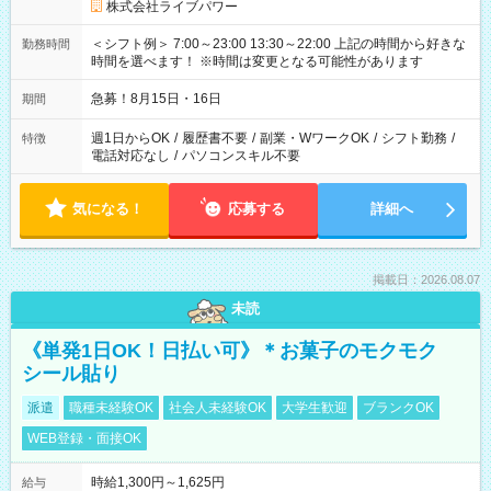
株式会社ライブパワー
＜シフト例＞ 7:00～23:00 13:30～22:00 上記の時間から好きな
勤務時間
時間を選べます！ ※時間は変更となる可能性があります
急募！8月15日・16日
期間
週1日からOK
/
履歴書不要
/
副業・WワークOK
/
シフト勤務
/
特徴
電話対応なし
/
パソコンスキル不要
気になる！
応募する
詳細へ
掲載日：2026.08.07
未読
《単発1日OK！日払い可》＊お菓子のモクモク
シール貼り
派遣
職種未経験OK
社会人未経験OK
大学生歓迎
ブランクOK
WEB登録・面接OK
時給1,300円～1,625円
給与