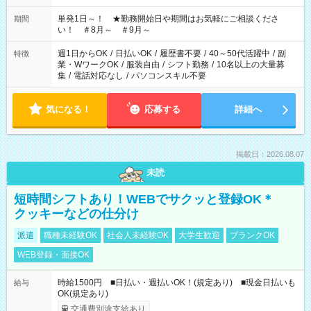
ださい！
単発1日～！ ★勤務開始日や期間はお気軽にご相談くださ
期間
い！ ＃8月～ ＃9月～
週1日からOK
/
日払いOK
/
履歴書不要
/
40～50代活躍中
/
副
特徴
業・WワークOK
/
服装自由
/
シフト勤務
/
10名以上の大量募
集
/
電話対応なし
/
パソコンスキル不要
気になる！
応募する
詳細へ
掲載日：2026.08.07
未読
短時間シフトあり！WEBでサクッと登録OK＊
クッキーなどの仕分け
派遣
職種未経験OK
社会人未経験OK
大学生歓迎
ブランクOK
WEB登録・面接OK
時給1500円 ■日払い・週払いOK！(規定あり) ■現金日払いも
給与
OK(規定あり)
交通費別途支給あり