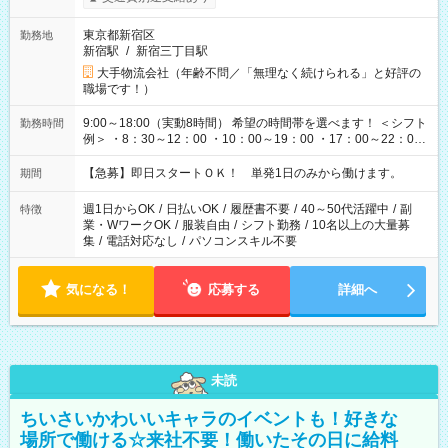
東京都新宿区
勤務地
新宿駅
/
新宿三丁目駅
大手物流会社（年齢不問／「無理なく続けられる」と好評の
職場です！）
9:00～18:00（実動8時間） 希望の時間帯を選べます！ ＜シフト
勤務時間
例＞ ・8：30～12：00 ・10：00～19：00 ・17：00～22：00
・13：00～22：00 ・22：00～翌6：00 など
【急募】即日スタートＯＫ！ 単発1日のみから働けます。
期間
週1日からOK
/
日払いOK
/
履歴書不要
/
40～50代活躍中
/
副
特徴
業・WワークOK
/
服装自由
/
シフト勤務
/
10名以上の大量募
集
/
電話対応なし
/
パソコンスキル不要
気になる！
応募する
詳細へ
未読
ちいさいかわいいキャラのイベントも！好きな
場所で働ける☆来社不要！働いたその日に給料