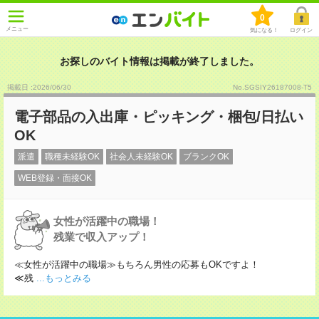
0
メニュー
気になる！
ログイン
お探しのバイト情報は掲載が終了しました。
掲載日 :2026
/
06
/
30
No.SGSIY26187008-T5
電子部品の入出庫・ピッキング・梱包/日払い
OK
派遣
職種未経験OK
社会人未経験OK
ブランクOK
WEB登録・面接OK
女性が活躍中の職場！
残業で収入アップ！
≪女性が活躍中の職場≫もちろん男性の応募もOKですよ！
≪残
...もっとみる