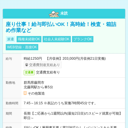
未読
座り仕事！給与即払いOK！高時給！検査・箱詰
め作業など
派遣
職種未経験OK
社会人未経験OK
ブランクOK
WEB登録・面接OK
時給1250円 【月収例】203,000円(月収例21日実働)
給与
交通費別途支給あり
交通費支給有り
交通費
群馬県藤岡市
勤務地
北藤岡駅から車5分
その他製造
7:45～16:15 ※表記のうち実働7時間45分です。
勤務時間
長期【ご応募から1週間以内(最短2日目)のスピード就業が可能】
期間
即日～
日払いOK
/
履歴書不要
/
電話対応なし
/
パソコンスキル不要
特徴