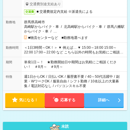
交通費別途支給あり
■ 交通費規定内支給 ※派遣先による
交通費
群馬県高崎市
勤務地
高崎駅からバイク・車
/
北高崎駅からバイク・車
/
群馬八幡駅
からバイク・車
/
…
■物流センターなど ■勤務地選べます
＜1日3時間～OK！＞ ▼ 例えば… ▼ 15:00～18:00 15:00～
勤務時間
22:00 17:00～22:00 など こちら以外の時間もお気軽にご相談く
ださい！
単発1日～！ ★勤務開始日や期間はお気軽にご相談くださ
期間
い！ ＃8月～ ＃9月～
週1日からOK
/
日払いOK
/
履歴書不要
/
40～50代活躍中
/
副
特徴
業・WワークOK
/
服装自由
/
シフト勤務
/
10名以上の大量募
集
/
電話対応なし
/
パソコンスキル不要
気になる！
応募する
詳細へ
未読