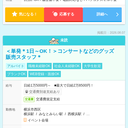
気になる！
応募する
詳細へ
掲載日：2026.08.07
未読
＜単発＊1日～OK！＞コンサートなどのグッズ
販売スタッフ＊
アルバイト
職種未経験OK
社会人未経験OK
大学生歓迎
ブランクOK
WEB登録・面接OK
日給1万5000円～ ■最大で日給2万8500円！
給与
交通費別途支給あり
交通費規定支給
交通費
横浜市西区
勤務地
横浜駅
/
みなとみらい駅
/
西横浜駅
/
…
イベント会場