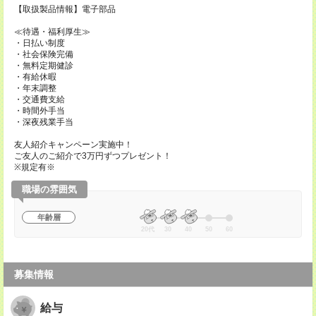
【取扱製品情報】電子部品
≪待遇・福利厚生≫
・日払い制度
・社会保険完備
・無料定期健診
・有給休暇
・年末調整
・交通費支給
・時間外手当
・深夜残業手当
友人紹介キャンペーン実施中！
ご友人のご紹介で3万円ずつプレゼント！
※規定有※
職場の雰囲気
年齢層
20代
30
40
50
60
募集情報
給与