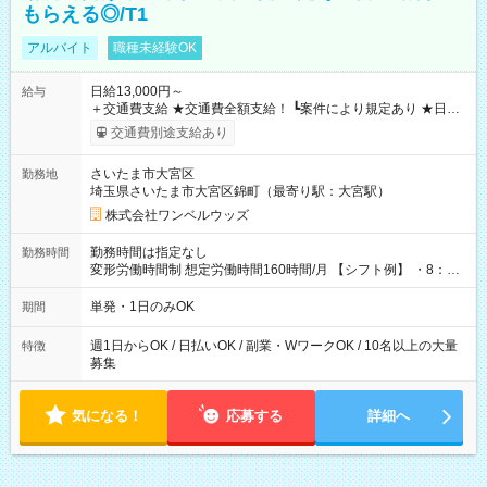
もらえる◎/T1
アルバイト
職種未経験OK
日給13,000円～
給与
＋交通費支給 ★交通費全額支給！ ┗案件により規定あり ★日払
いOK！（規定あり） ┗働いたその日に現金GET♪ お仕事後はコ
交通費別途支給あり
ンビニATMから 日払い分を引き落とせます！ 【試用期間】試
用期間なし
さいたま市大宮区
勤務地
埼玉県さいたま市大宮区錦町（最寄り駅：大宮駅）
株式会社ワンベルウッズ
勤務時間は指定なし
勤務時間
変形労働時間制 想定労働時間160時間/月 【シフト例】 ・8：00
～21：00
単発・1日のみOK
期間
週1日からOK / 日払いOK / 副業・WワークOK / 10名以上の大量
特徴
募集
気になる！
応募する
詳細へ