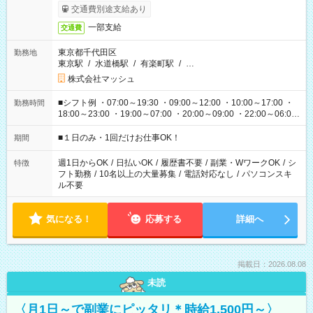
交通費別途支給あり
一部支給
交通費
東京都千代田区
勤務地
東京駅
/
水道橋駅
/
有楽町駅
/
…
株式会社マッシュ
■シフト例 ・07:00～19:30 ・09:00～12:00 ・10:00～17:00 ・
勤務時間
18:00～23:00 ・19:00～07:00 ・20:00～09:00 ・22:00～06:00
etc ★最短で3時間で5,120円のお仕事から 15時間で2万円近く稼
げるお仕事も！ ご希望のお時間に合わせてご紹介！ ※シフトは
■１日のみ・1回だけお仕事OK！
期間
現場によって異なります。 ※勿論、休憩時間はあるのでご安心
ください！
週1日からOK
/
日払いOK
/
履歴書不要
/
副業・WワークOK
/
シ
特徴
フト勤務
/
10名以上の大量募集
/
電話対応なし
/
パソコンスキ
ル不要
気になる！
応募する
詳細へ
掲載日：2026.08.08
未読
〈月1日～で副業にピッタリ＊時給1,500円～〉