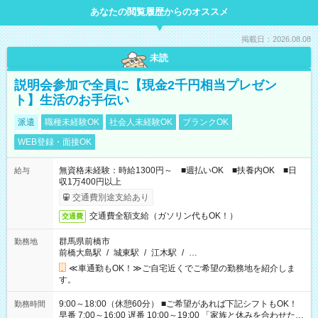
あなたの閲覧履歴からのオススメ
掲載日：2026.08.08
未読
説明会参加で全員に【現金2千円相当プレゼン
ト】生活のお手伝い
派遣
職種未経験OK
社会人未経験OK
ブランクOK
WEB登録・面接OK
無資格未経験：時給1300円～ ■週払いOK ■扶養内OK ■日
給与
収1万400円以上
交通費別途支給あり
交通費全額支給（ガソリン代もOK！）
交通費
群馬県前橋市
勤務地
前橋大島駅
/
城東駅
/
江木駅
/
…
≪車通勤もOK！≫ご自宅近くでご希望の勤務地を紹介しま
す。
9:00～18:00（休憩60分） ■ご希望があれば下記シフトもOK！
勤務時間
早番 7:00～16:00 遅番 10:00～19:00 「家族と休みを合わせた