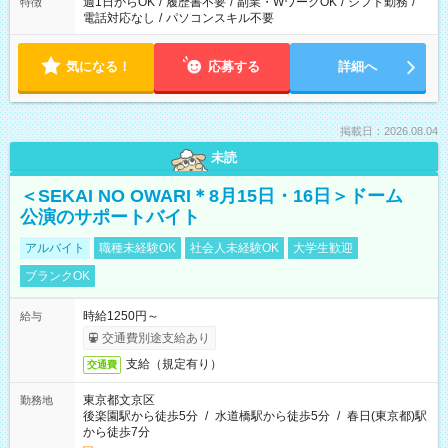
週1日からOK
/
履歴書不要
/
副業・WワークOK
/
シフト勤務
/
特徴
電話対応なし
/
パソコンスキル不要
気になる！
応募する
詳細へ
掲載日：2026.08.04
未読
＜SEKAI NO OWARI＊8月15日・16日＞ドーム
公演のサポートバイト
アルバイト
職種未経験OK
社会人未経験OK
大学生歓迎
ブランクOK
時給1250円～
給与
交通費別途支給あり
支給（規定有り）
交通費
東京都文京区
勤務地
後楽園駅から徒歩5分
/
水道橋駅から徒歩5分
/
春日(東京都)駅
から徒歩7分