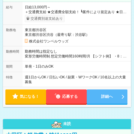
日給13,000円～
給与
＋交通費支給 ★交通費全額支給！ ┗案件により規定あり ★日払
いOK！（規定あり） ┗働いたその日に現金GET♪ お仕事後はコ
交通費別途支給あり
ンビニATMから 日払い分を引き落とせます！ 【試用期間】試
用期間なし
東京都渋谷区
勤務地
東京都渋谷区渋谷（最寄り駅：渋谷駅）
株式会社ワンベルウッズ
勤務時間は指定なし
勤務時間
変形労働時間制 想定労働時間160時間/月 【シフト例】 ・8：00
～21：00
単発・1日のみOK
期間
週1日からOK / 日払いOK / 副業・WワークOK / 10名以上の大量
特徴
募集
気になる！
応募する
詳細へ
未読