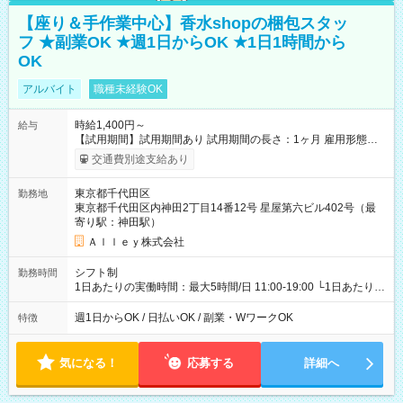
【座り＆手作業中心】香水shopの梱包スタッ
フ ★副業OK ★週1日からOK ★1日1時間から
OK
アルバイト
職種未経験OK
時給1,400円～
給与
【試用期間】試用期間あり 試用期間の長さ：1ヶ月 雇用形態、
給与は本採用時と同じです。
交通費別途支給あり
東京都千代田区
勤務地
東京都千代田区内神田2丁目14番12号 星屋第六ビル402号（最
寄り駅：神田駅）
Ａｌｌｅｙ株式会社
シフト制
勤務時間
1日あたりの実働時間：最大5時間/日 11:00-19:00 └1日あたりの
実働時間：1-5時間 └上記の時間帯内であれば、いつでも勤務可
能！ └平日・土曜日の中で、お好きな曜日でご勤務いただけま
週1日からOK / 日払いOK / 副業・WワークOK
特徴
す！ 【シフト例】 ・11:00～14:00 ・16:30～19:00 ・13:00～
18:00 などのように、自由な働き方が可能なお仕事です！
気になる！
応募する
詳細へ