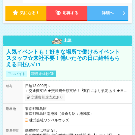
気になる！
応募する
詳細へ
未読
人気イベントも！好きな場所で働けるイベント
スタッフ☆来社不要！働いたその日に給料もら
える日払い/T1
アルバイト
職種未経験OK
日給13,000円～
給与
＋交通費支給 ★交通費全額支給！ ┗案件により規定あり ★日払
いOK！（規定あり） ┗働いたその日に現金GET♪ お仕事後はコ
交通費別途支給あり
ンビニATMから 日払い分を引き落とせます！ 【試用期間】試
用期間なし
東京都豊島区
勤務地
東京都豊島区南池袋（最寄り駅：池袋駅）
株式会社ワンベルウッズ
勤務時間は指定なし
勤務時間