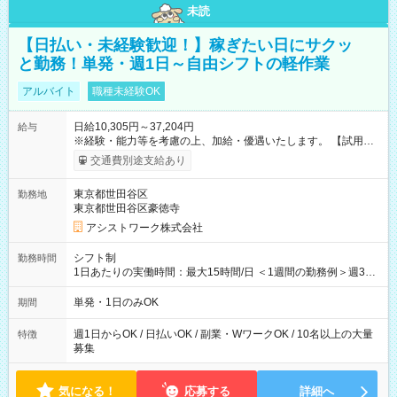
未読
【日払い・未経験歓迎！】稼ぎたい日にサクッ
と勤務！単発・週1日～自由シフトの軽作業
アルバイト
職種未経験OK
日給10,305円～37,204円
給与
※経験・能力等を考慮の上、加給・優遇いたします。 【試用期
間】試用期間なし
交通費別途支給あり
東京都世田谷区
勤務地
東京都世田谷区豪徳寺
アシストワーク株式会社
シフト制
勤務時間
1日あたりの実働時間：最大15時間/日 ＜1週間の勤務例＞週3回
勤務 勤務：月・水・金 休み：火・木・土・日 好きな時にお仕事
可能です！ ※1日あたりの最大実働時間は日勤、夜勤共に勤務し
単発・1日のみOK
期間
た時間になります。
週1日からOK / 日払いOK / 副業・WワークOK / 10名以上の大量
特徴
募集
気になる！
応募する
詳細へ