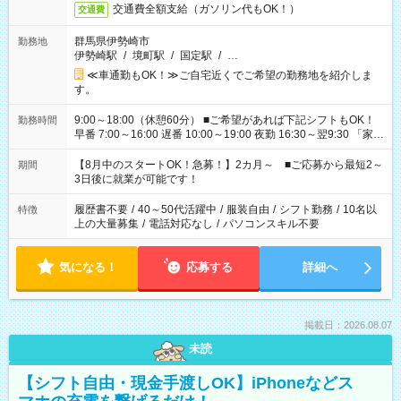
交通費全額支給（ガソリン代もOK！）
交通費
群馬県伊勢崎市
勤務地
伊勢崎駅
/
境町駅
/
国定駅
/
…
≪車通勤もOK！≫ご自宅近くでご希望の勤務地を紹介しま
す。
9:00～18:00（休憩60分） ■ご希望があれば下記シフトもOK！
勤務時間
早番 7:00～16:00 遅番 10:00～19:00 夜勤 16:30～翌9:30 「家族
と休みを合わせたい」 「余裕を持って夕飯の準備がしたい」
「できれば残業はしたくない」 など、ご希望を教えてください
【8月中のスタートOK！急募！】2カ月～ ■ご応募から最短2～
期間
ね。 ※Wワーク希望の方へ 今ご覧のお仕事で希望する勤務時間
3日後に就業が可能です！
と、もう1つのお仕事の勤務時間。 合計で週40時間を超える場
合は応募できません。
履歴書不要
/
40～50代活躍中
/
服装自由
/
シフト勤務
/
10名以
特徴
上の大量募集
/
電話対応なし
/
パソコンスキル不要
気になる！
応募する
詳細へ
掲載日：2026.08.07
未読
【シフト自由・現金手渡しOK】iPhoneなどス