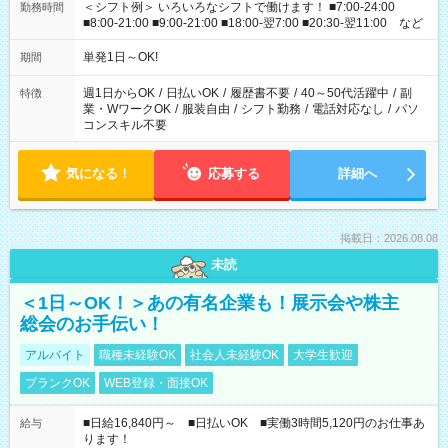
＜シフト例＞ いろいろなシフトで働けます！ ■7:00-24:00
勤務時間
■8:00-21:00 ■9:00-21:00 ■18:00-翌7:00 ■20:30-翌11:00 など
単発1日～OK!
期間
週1日からOK
/
日払いOK
/
履歴書不要
/
40～50代活躍中
/
副
特徴
業・WワークOK
/
服装自由
/
シフト勤務
/
電話対応なし
/
パソ
コンスキル不要
気になる！
応募する
詳細へ
掲載日：2026.08.08
未読
＜1日～OK！＞あの有名企業も！展示会や株主
総会のお手伝い！
アルバイト
職種未経験OK
社会人未経験OK
大学生歓迎
ブランクOK
WEB登録・面接OK
■日給16,840円～ ■日払いOK ■実働3時間5,120円のお仕事あ
給与
ります！