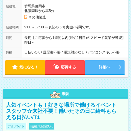
群馬県藤岡市
勤務地
北藤岡駅から車5分
その他製造
9:00～17:00 ※表記のうち実働7時間です。
勤務時間
長期【ご応募から1週間以内(最短2日目)のスピード就業が可能】
期間
即日～
日払いOK
/
履歴書不要
/
電話対応なし
/
パソコンスキル不要
特徴
気になる！
応募する
詳細へ
未読
人気イベントも！好きな場所で働けるイベント
スタッフ☆来社不要！働いたその日に給料もら
える日払い/T1
アルバイト
職種未経験OK