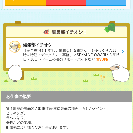
編集部イチオシ
【完全在宅！】難しい業務なし＆電話なし！ゆっくりの11
時～時短＊データ入力・事務、＜SEKAI NO OWARI＊8月15
日・16日＞ドーム公演のサポートバイトなど
(8/7UP!)
お仕事の概要
電子部品の商品の入出庫作業(主に製品の積み下ろしがメイン)、
ピッキング、
ラベル貼り、
梱包などの業務。
配属先により様々なお仕事があります。