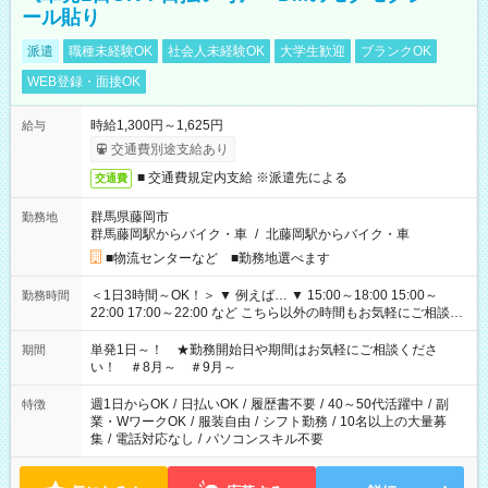
ール貼り
派遣
職種未経験OK
社会人未経験OK
大学生歓迎
ブランクOK
WEB登録・面接OK
時給1,300円～1,625円
給与
交通費別途支給あり
■ 交通費規定内支給 ※派遣先による
交通費
群馬県藤岡市
勤務地
群馬藤岡駅からバイク・車
/
北藤岡駅からバイク・車
■物流センターなど ■勤務地選べます
＜1日3時間～OK！＞ ▼ 例えば… ▼ 15:00～18:00 15:00～
勤務時間
22:00 17:00～22:00 など こちら以外の時間もお気軽にご相談く
ださい！
単発1日～！ ★勤務開始日や期間はお気軽にご相談くださ
期間
い！ ＃8月～ ＃9月～
週1日からOK
/
日払いOK
/
履歴書不要
/
40～50代活躍中
/
副
特徴
業・WワークOK
/
服装自由
/
シフト勤務
/
10名以上の大量募
集
/
電話対応なし
/
パソコンスキル不要