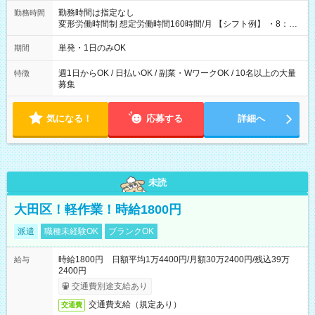
勤務時間は指定なし
勤務時間
変形労働時間制 想定労働時間160時間/月 【シフト例】 ・8：00
～21：00
単発・1日のみOK
期間
週1日からOK / 日払いOK / 副業・WワークOK / 10名以上の大量
特徴
募集
気になる！
応募する
詳細へ
未読
大田区！軽作業！時給1800円
派遣
職種未経験OK
ブランクOK
時給1800円 日額平均1万4400円/月額30万2400円/残込39万
給与
2400円
交通費別途支給あり
交通費支給（規定あり）
交通費