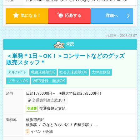
気になる！
応募する
詳細へ
掲載日：2026.08.07
未読
＜単発＊1日～OK！＞コンサートなどのグッズ
販売スタッフ＊
アルバイト
職種未経験OK
社会人未経験OK
大学生歓迎
ブランクOK
WEB登録・面接OK
日給1万5000円～ ■最大で日給2万8500円！
給与
交通費別途支給あり
交通費規定支給
交通費
横浜市西区
勤務地
横浜駅
/
みなとみらい駅
/
西横浜駅
/
…
イベント会場