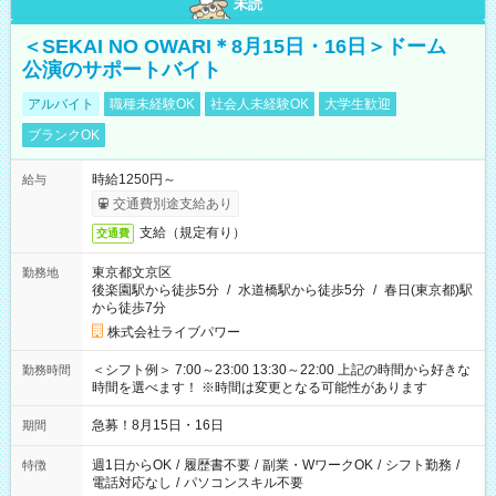
未読
＜SEKAI NO OWARI＊8月15日・16日＞ドーム
公演のサポートバイト
アルバイト
職種未経験OK
社会人未経験OK
大学生歓迎
ブランクOK
時給1250円～
給与
交通費別途支給あり
支給（規定有り）
交通費
東京都文京区
勤務地
後楽園駅から徒歩5分
/
水道橋駅から徒歩5分
/
春日(東京都)駅
から徒歩7分
株式会社ライブパワー
＜シフト例＞ 7:00～23:00 13:30～22:00 上記の時間から好きな
勤務時間
時間を選べます！ ※時間は変更となる可能性があります
急募！8月15日・16日
期間
週1日からOK
/
履歴書不要
/
副業・WワークOK
/
シフト勤務
/
特徴
電話対応なし
/
パソコンスキル不要