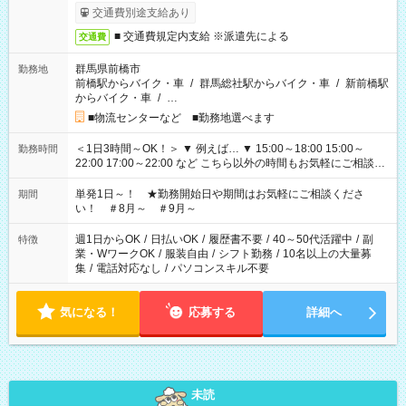
交通費別途支給あり
■ 交通費規定内支給 ※派遣先による
交通費
群馬県前橋市
勤務地
前橋駅からバイク・車
/
群馬総社駅からバイク・車
/
新前橋駅
からバイク・車
/
…
■物流センターなど ■勤務地選べます
＜1日3時間～OK！＞ ▼ 例えば… ▼ 15:00～18:00 15:00～
勤務時間
22:00 17:00～22:00 など こちら以外の時間もお気軽にご相談く
ださい！
単発1日～！ ★勤務開始日や期間はお気軽にご相談くださ
期間
い！ ＃8月～ ＃9月～
週1日からOK
/
日払いOK
/
履歴書不要
/
40～50代活躍中
/
副
特徴
業・WワークOK
/
服装自由
/
シフト勤務
/
10名以上の大量募
集
/
電話対応なし
/
パソコンスキル不要
気になる！
応募する
詳細へ
未読