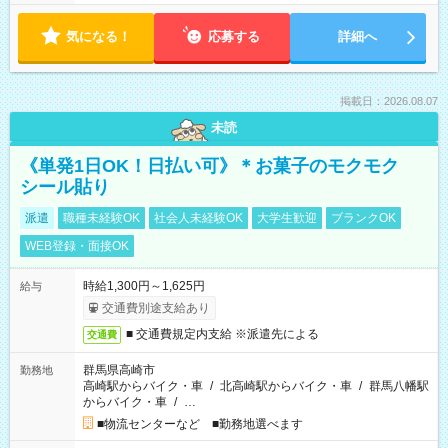
気になる！
応募する
詳細へ
掲載日：2026.08.07
未読
《単発1日OK！日払い可》＊お菓子のモクモク
シール貼り
派遣
職種未経験OK
社会人未経験OK
大学生歓迎
ブランクOK
WEB登録・面接OK
時給1,300円～1,625円
給与
交通費別途支給あり
■ 交通費規定内支給 ※派遣先による
交通費
群馬県高崎市
勤務地
高崎駅からバイク・車
/
北高崎駅からバイク・車
/
群馬八幡駅
からバイク・車
/
…
■物流センターなど ■勤務地選べます