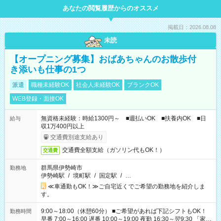
あなたの閲覧履歴からのオススメ
掲載日：2026.08.08
未読
【オープニング募集】おばあちゃんのお散歩付
き添いも仕事の1つ
派遣
職種未経験OK
社会人未経験OK
ブランクOK
WEB登録・面接OK
無資格未経験：時給1300円～ ■週払いOK ■扶養内OK ■日
給与
収1万400円以上
交通費別途支給あり
交通費全額支給（ガソリン代もOK！）
交通費
群馬県伊勢崎市
勤務地
伊勢崎駅
/
境町駅
/
国定駅
/
…
≪車通勤もOK！≫ご自宅近くでご希望の勤務地を紹介しま
す。
9:00～18:00（休憩60分） ■ご希望があれば下記シフトもOK！
勤務時間
早番 7:00～16:00 遅番 10:00～19:00 夜勤 16:30～翌9:30 「家族