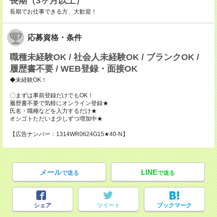
長期（3ヶ月以上）
長期でお仕事できる方、大歓迎！
応募資格・条件
職種未経験OK / 社会人未経験OK / ブランクOK /
履歴書不要 / WEB登録・面接OK
◆未経験OK！
〇まずは事前登録だけでもOK！
履歴書不要で気軽にオンライン登録★
氏名・職種などを入力するだけ★
オシゴトただいま少しずつ増加中★
【広告ナンバー：1314WR0624G15★40-N】
メール
LINE
で送る
で送る
シェア
ツイート
ブックマーク