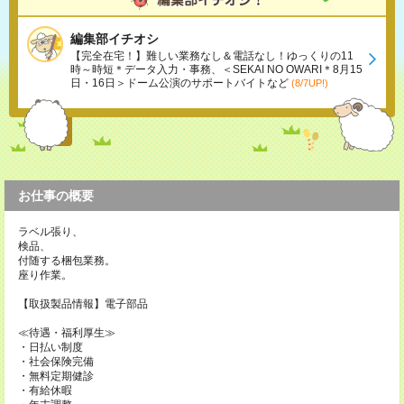
編集部イチオシ
【完全在宅！】難しい業務なし＆電話なし！ゆっくりの11
時～時短＊データ入力・事務、＜SEKAI NO OWARI＊8月15
日・16日＞ドーム公演のサポートバイトなど
(8/7UP!)
お仕事の概要
ラベル張り、
検品、
付随する梱包業務。
座り作業。
【取扱製品情報】電子部品
≪待遇・福利厚生≫
・日払い制度
・社会保険完備
・無料定期健診
・有給休暇