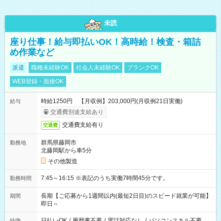
未読
座り仕事！給与即払いOK！高時給！検査・箱詰
め作業など
派遣
職種未経験OK
社会人未経験OK
ブランクOK
WEB登録・面接OK
時給1250円 【月収例】203,000円(月収例21日実働)
給与
交通費別途支給あり
交通費支給有り
交通費
群馬県藤岡市
勤務地
北藤岡駅から車5分
その他製造
7:45～16:15 ※表記のうち実働7時間45分です。
勤務時間
長期【ご応募から1週間以内(最短2日目)のスピード就業が可能】
期間
即日～
日払いOK
/
履歴書不要
/
電話対応なし
/
パソコンスキル不要
特徴