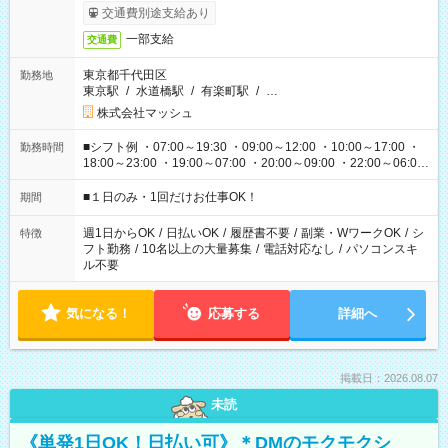
交通費別途支給あり
一部支給
交通費
東京都千代田区
勤務地
東京駅
/
水道橋駅
/
有楽町駅
/
…
株式会社マッシュ
■シフト例 ・07:00～19:30 ・09:00～12:00 ・10:00～17:00 ・
勤務時間
18:00～23:00 ・19:00～07:00 ・20:00～09:00 ・22:00～06:00
etc ★最短で3時間で5,120円のお仕事から 15時間で2万円近く稼
げるお仕事も！ ご希望のお時間に合わせてご紹介！ ※シフトは
■１日のみ・1回だけお仕事OK！
期間
現場によって異なります。 ※勿論、休憩時間はあるのでご安心
ください！
週1日からOK
/
日払いOK
/
履歴書不要
/
副業・WワークOK
/
シ
特徴
フト勤務
/
10名以上の大量募集
/
電話対応なし
/
パソコンスキ
ル不要
気になる！
応募する
詳細へ
掲載日：2026.08.07
未読
《単発1日OK！日払い可》＊DMのモクモクシ