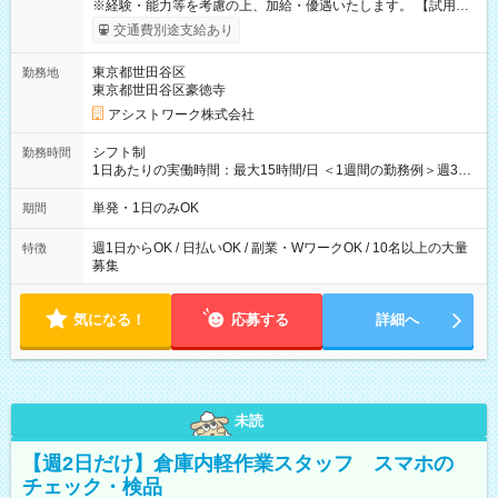
※経験・能力等を考慮の上、加給・優遇いたします。 【試用期
間】試用期間なし
交通費別途支給あり
東京都世田谷区
勤務地
東京都世田谷区豪徳寺
アシストワーク株式会社
シフト制
勤務時間
1日あたりの実働時間：最大15時間/日 ＜1週間の勤務例＞週3回
勤務 勤務：月・水・金 休み：火・木・土・日 好きな時にお仕事
可能です！ ※1日あたりの最大実働時間は日勤、夜勤共に勤務し
単発・1日のみOK
期間
た時間になります。
週1日からOK / 日払いOK / 副業・WワークOK / 10名以上の大量
特徴
募集
気になる！
応募する
詳細へ
未読
【週2日だけ】倉庫内軽作業スタッフ スマホの
チェック・検品