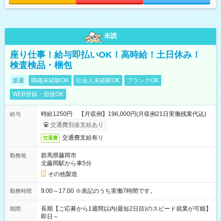
未読
座り仕事！給与即払いOK！高時給！土日休み！
検査検品・梱包
派遣
職種未経験OK
社会人未経験OK
ブランクOK
WEB登録・面接OK
時給1250円 【月収例】196,000円(月収例21日実働残業代込)
給与
交通費別途支給あり
交通費支給有り
交通費
群馬県藤岡市
勤務地
北藤岡駅から車5分
その他製造
9:00～17:00 ※表記のうち実働7時間です。
勤務時間
長期【ご応募から1週間以内(最短2日目)のスピード就業が可能】
期間
即日～