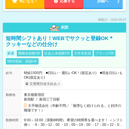
気になる！
応募する
詳細へ
掲載日：2026.08.07
未読
短時間シフトあり！WEBでサクッと登録OK＊
クッキーなどの仕分け
派遣
職種未経験OK
社会人未経験OK
大学生歓迎
ブランクOK
WEB登録・面接OK
時給1500円 ■日払い・週払いOK！(規定あり) ■現金日払いも
給与
OK(規定あり)
交通費別途支給あり
東京都新宿区
勤務地
新宿駅
/
新宿三丁目駅
大手物流会社（年齢不問／「無理なく続けられる」と好評の
職場です！）
9:00～18:00（実動8時間） 希望の時間帯を選べます！ ＜シフト
勤務時間
例＞ ・8：30～12：00 ・10：00～19：00 ・17：00～22：00