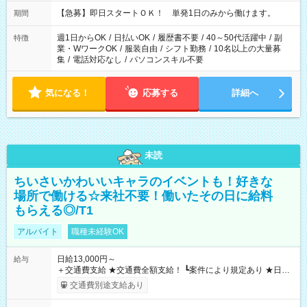
・13：00～22：00 ・22：00～翌6：00 など
【急募】即日スタートＯＫ！ 単発1日のみから働けます。
期間
週1日からOK
/
日払いOK
/
履歴書不要
/
40～50代活躍中
/
副
特徴
業・WワークOK
/
服装自由
/
シフト勤務
/
10名以上の大量募
集
/
電話対応なし
/
パソコンスキル不要
気になる！
応募する
詳細へ
未読
ちいさいかわいいキャラのイベントも！好きな
場所で働ける☆来社不要！働いたその日に給料
もらえる◎/T1
アルバイト
職種未経験OK
日給13,000円～
給与
＋交通費支給 ★交通費全額支給！ ┗案件により規定あり ★日払
いOK！（規定あり） ┗働いたその日に現金GET♪ お仕事後はコ
交通費別途支給あり
ンビニATMから 日払い分を引き落とせます！ 【試用期間】試
用期間なし