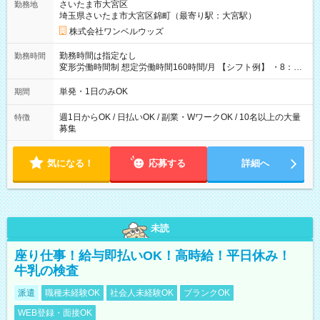
さいたま市大宮区
勤務地
埼玉県さいたま市大宮区錦町（最寄り駅：大宮駅）
株式会社ワンベルウッズ
勤務時間は指定なし
勤務時間
変形労働時間制 想定労働時間160時間/月 【シフト例】 ・8：00
～21：00
単発・1日のみOK
期間
週1日からOK / 日払いOK / 副業・WワークOK / 10名以上の大量
特徴
募集
気になる！
応募する
詳細へ
未読
座り仕事！給与即払いOK！高時給！平日休み！
牛乳の検査
派遣
職種未経験OK
社会人未経験OK
ブランクOK
WEB登録・面接OK