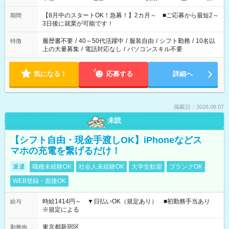
と休みを合わせたい」 「余裕を持って夕飯の準備がしたい」
「できれば残業はしたくない」 など、ご希望を教えてください
【8月中のスタートOK！急募！】2カ月～ ■ご応募から最短2～
期間
ね。 ※Wワーク希望の方へ 今ご覧のお仕事で希望する勤務時間
3日後に就業が可能です！
と、もう1つのお仕事の勤務時間。 合計で週40時間を超える場
合は応募できません。
履歴書不要
/
40～50代活躍中
/
服装自由
/
シフト勤務
/
10名以
特徴
上の大量募集
/
電話対応なし
/
パソコンスキル不要
気になる！
応募する
詳細へ
掲載日：2026.08.07
未読
【シフト自由・現金手渡しOK】iPhoneなどス
マホの充電を繋げるだけ！
派遣
職種未経験OK
社会人未経験OK
大学生歓迎
ブランクOK
WEB登録・面接OK
時給1414円～ ▼日払いOK（規定あり） ■初勤務手当あり
給与
※規定による
東京都新宿区
勤務地