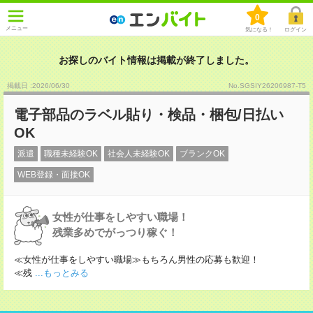
0
メニュー
気になる！
ログイン
お探しのバイト情報は掲載が終了しました。
掲載日 :2026
/
06
/
30
No.SGSIY26206987-T5
電子部品のラベル貼り・検品・梱包/日払い
OK
派遣
職種未経験OK
社会人未経験OK
ブランクOK
WEB登録・面接OK
女性が仕事をしやすい職場！
残業多めでがっつり稼ぐ！
≪女性が仕事をしやすい職場≫もちろん男性の応募も歓迎！
≪残
...もっとみる