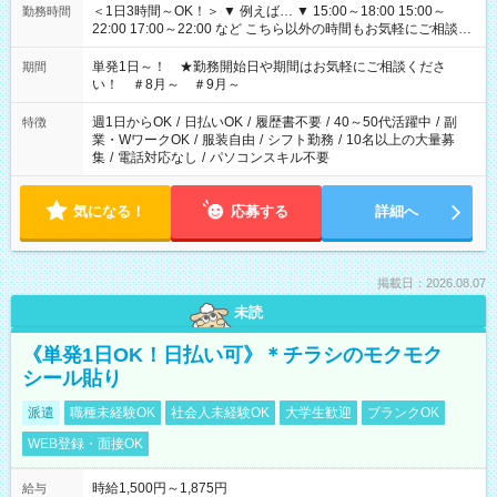
＜1日3時間～OK！＞ ▼ 例えば… ▼ 15:00～18:00 15:00～
勤務時間
22:00 17:00～22:00 など こちら以外の時間もお気軽にご相談く
ださい！
単発1日～！ ★勤務開始日や期間はお気軽にご相談くださ
期間
い！ ＃8月～ ＃9月～
週1日からOK
/
日払いOK
/
履歴書不要
/
40～50代活躍中
/
副
特徴
業・WワークOK
/
服装自由
/
シフト勤務
/
10名以上の大量募
集
/
電話対応なし
/
パソコンスキル不要
気になる！
応募する
詳細へ
掲載日：2026.08.07
未読
《単発1日OK！日払い可》＊チラシのモクモク
シール貼り
派遣
職種未経験OK
社会人未経験OK
大学生歓迎
ブランクOK
WEB登録・面接OK
時給1,500円～1,875円
給与