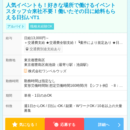
人気イベントも！好きな場所で働けるイベント
スタッフ☆来社不要！働いたその日に給料もら
える日払い/T1
アルバイト
職種未経験OK
日給13,000円～
給与
＋交通費支給 ★交通費全額支給！ ┗案件により規定あり ★日払
いOK！（規定あり） ┗働いたその日に現金GET♪ お仕事後はコ
交通費別途支給あり
ンビニATMから 日払い分を引き落とせます！ 【試用期間】試
用期間なし
東京都豊島区
勤務地
東京都豊島区南池袋（最寄り駅：池袋駅）
株式会社ワンベルウッズ
勤務時間は指定なし
勤務時間
変形労働時間制 想定労働時間160時間/月 【シフト例】 ・8：00
～21：00
単発・1日のみOK
期間
週1日からOK / 日払いOK / 副業・WワークOK / 10名以上の大量
特徴
募集
気になる！
応募する
詳細へ