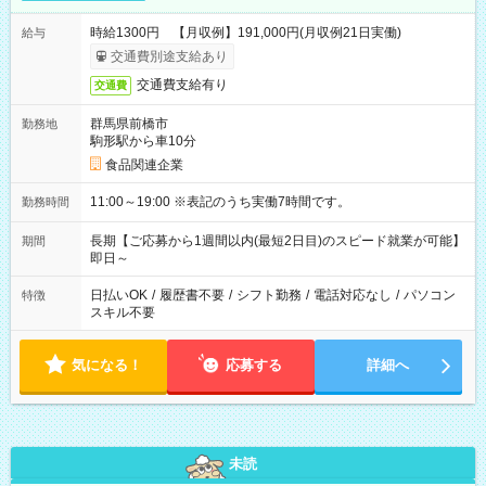
時給1300円 【月収例】191,000円(月収例21日実働)
給与
交通費別途支給あり
交通費支給有り
交通費
群馬県前橋市
勤務地
駒形駅から車10分
食品関連企業
11:00～19:00 ※表記のうち実働7時間です。
勤務時間
長期【ご応募から1週間以内(最短2日目)のスピード就業が可能】
期間
即日～
日払いOK
/
履歴書不要
/
シフト勤務
/
電話対応なし
/
パソコン
特徴
スキル不要
気になる！
応募する
詳細へ
未読