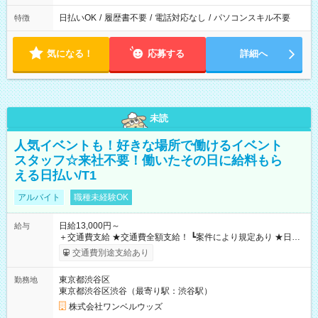
日払いOK
/
履歴書不要
/
電話対応なし
/
パソコンスキル不要
特徴
気になる！
応募する
詳細へ
未読
人気イベントも！好きな場所で働けるイベント
スタッフ☆来社不要！働いたその日に給料もら
える日払い/T1
アルバイト
職種未経験OK
日給13,000円～
給与
＋交通費支給 ★交通費全額支給！ ┗案件により規定あり ★日払
いOK！（規定あり） ┗働いたその日に現金GET♪ お仕事後はコ
交通費別途支給あり
ンビニATMから 日払い分を引き落とせます！ 【試用期間】試
用期間なし
東京都渋谷区
勤務地
東京都渋谷区渋谷（最寄り駅：渋谷駅）
株式会社ワンベルウッズ