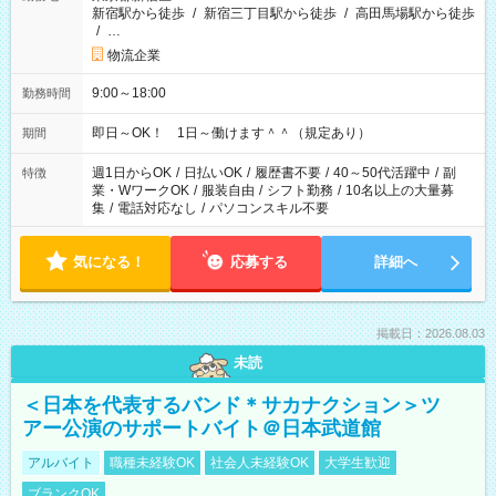
新宿駅から徒歩
/
新宿三丁目駅から徒歩
/
高田馬場駅から徒歩
/
…
物流企業
9:00～18:00
勤務時間
即日～OK！ 1日～働けます＾＾（規定あり）
期間
週1日からOK
/
日払いOK
/
履歴書不要
/
40～50代活躍中
/
副
特徴
業・WワークOK
/
服装自由
/
シフト勤務
/
10名以上の大量募
集
/
電話対応なし
/
パソコンスキル不要
気になる！
応募する
詳細へ
掲載日：2026.08.03
未読
＜日本を代表するバンド＊サカナクション＞ツ
アー公演のサポートバイト＠日本武道館
アルバイト
職種未経験OK
社会人未経験OK
大学生歓迎
ブランクOK