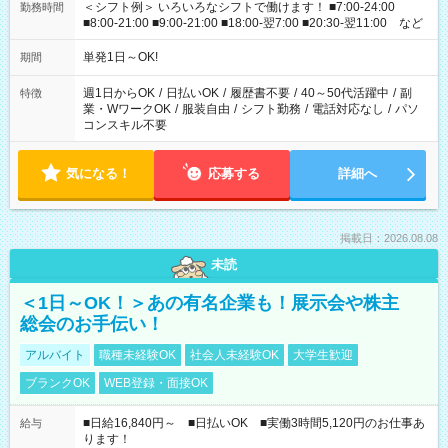
＜シフト例＞ いろいろなシフトで働けます！ ■7:00-24:00
勤務時間
■8:00-21:00 ■9:00-21:00 ■18:00-翌7:00 ■20:30-翌11:00 など
単発1日～OK!
期間
週1日からOK
/
日払いOK
/
履歴書不要
/
40～50代活躍中
/
副
特徴
業・WワークOK
/
服装自由
/
シフト勤務
/
電話対応なし
/
パソ
コンスキル不要
気になる！
応募する
詳細へ
掲載日：2026.08.08
未読
＜1日～OK！＞あの有名企業も！展示会や株主
総会のお手伝い！
アルバイト
職種未経験OK
社会人未経験OK
大学生歓迎
ブランクOK
WEB登録・面接OK
■日給16,840円～ ■日払いOK ■実働3時間5,120円のお仕事あ
給与
ります！