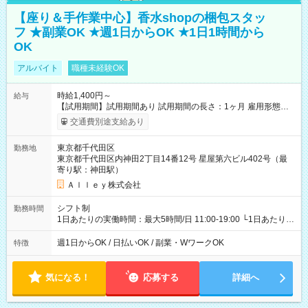
【座り＆手作業中心】香水shopの梱包スタッ
フ ★副業OK ★週1日からOK ★1日1時間から
OK
アルバイト
職種未経験OK
時給1,400円～
給与
【試用期間】試用期間あり 試用期間の長さ：1ヶ月 雇用形態、
給与は本採用時と同じです。
交通費別途支給あり
東京都千代田区
勤務地
東京都千代田区内神田2丁目14番12号 星屋第六ビル402号（最
寄り駅：神田駅）
Ａｌｌｅｙ株式会社
シフト制
勤務時間
1日あたりの実働時間：最大5時間/日 11:00-19:00 └1日あたりの
実働時間：1-5時間 └上記の時間帯内であれば、いつでも勤務可
能！ └平日・土曜日の中で、お好きな曜日でご勤務いただけま
週1日からOK / 日払いOK / 副業・WワークOK
特徴
す！ 【シフト例】 ・11:00～14:00 ・16:30～19:00 ・13:00～
18:00 などのように、自由な働き方が可能なお仕事です！
気になる！
応募する
詳細へ