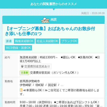
あなたの閲覧履歴からのオススメ
掲載日：2026.08.08
未読
【オープニング募集】おばあちゃんのお散歩付
き添いも仕事の1つ
派遣
職種未経験OK
社会人未経験OK
ブランクOK
WEB登録・面接OK
無資格未経験：時給1300円～ ■週払いOK ■扶養内OK ■日
給与
収1万400円以上
交通費別途支給あり
交通費全額支給（ガソリン代もOK！）
交通費
群馬県伊勢崎市
勤務地
伊勢崎駅
/
境町駅
/
国定駅
/
…
≪車通勤もOK！≫ご自宅近くでご希望の勤務地を紹介しま
す。
9:00～18:00（休憩60分） ■ご希望があれば下記シフトもOK！
勤務時間
早番 7:00～16:00 遅番 10:00～19:00 夜勤 16:30～翌9:30 「家族