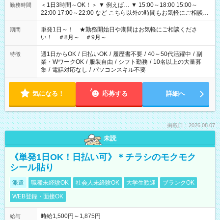
＜1日3時間～OK！＞ ▼ 例えば… ▼ 15:00～18:00 15:00～
勤務時間
22:00 17:00～22:00 など こちら以外の時間もお気軽にご相談く
ださい！
単発1日～！ ★勤務開始日や期間はお気軽にご相談くださ
期間
い！ ＃8月～ ＃9月～
週1日からOK
/
日払いOK
/
履歴書不要
/
40～50代活躍中
/
副
特徴
業・WワークOK
/
服装自由
/
シフト勤務
/
10名以上の大量募
集
/
電話対応なし
/
パソコンスキル不要
気になる！
応募する
詳細へ
掲載日：2026.08.07
未読
《単発1日OK！日払い可》＊チラシのモクモク
シール貼り
派遣
職種未経験OK
社会人未経験OK
大学生歓迎
ブランクOK
WEB登録・面接OK
時給1,500円～1,875円
給与