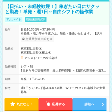
【日払い・未経験歓迎！】稼ぎたい日にサクッ
と勤務！単発・週1日～自由シフトの軽作業
アルバイト
職種未経験OK
日給10,305円～37,204円
給与
※経験・能力等を考慮の上、加給・優遇いたします。 【試用期
間】試用期間なし
交通費別途支給あり
東京都世田谷区
勤務地
東京都世田谷区桜上水
アシストワーク株式会社
シフト制
勤務時間
1日あたりの実働時間：最大15時間/日 ＜1週間の勤務例＞週3回
勤務 勤務：月・水・金 休み：火・木・土・日 好きな時にお仕事
可能です！ ※1日あたりの最大実働時間は日勤、夜勤共に勤務し
単発・1日のみOK
期間
た時間になります。
週1日からOK / 日払いOK / 副業・WワークOK / 10名以上の大量
特徴
募集
気になる！
応募する
詳細へ