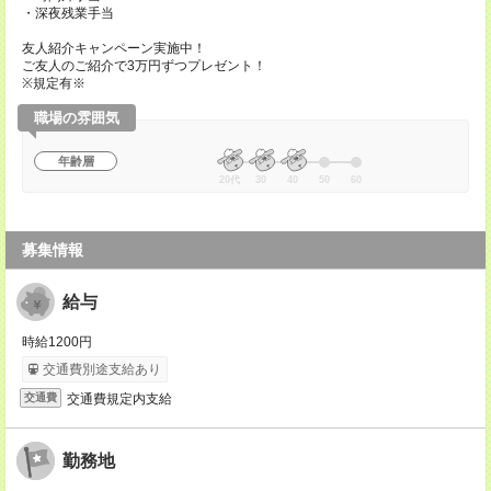
・深夜残業手当
友人紹介キャンペーン実施中！
ご友人のご紹介で3万円ずつプレゼント！
※規定有※
職場の雰囲気
年齢層
20代
30
40
50
60
募集情報
給与
時給1200円
交通費別途支給あり
交通費規定内支給
交通費
勤務地