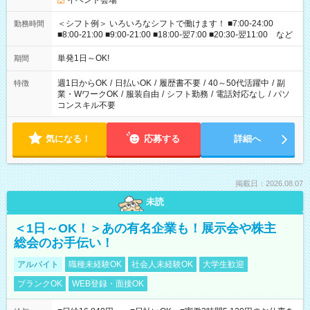
イベント会場
＜シフト例＞ いろいろなシフトで働けます！ ■7:00-24:00
勤務時間
■8:00-21:00 ■9:00-21:00 ■18:00-翌7:00 ■20:30-翌11:00 など
単発1日～OK!
期間
週1日からOK
/
日払いOK
/
履歴書不要
/
40～50代活躍中
/
副
特徴
業・WワークOK
/
服装自由
/
シフト勤務
/
電話対応なし
/
パソ
コンスキル不要
気になる！
応募する
詳細へ
掲載日：2026.08.07
未読
＜1日～OK！＞あの有名企業も！展示会や株主
総会のお手伝い！
アルバイト
職種未経験OK
社会人未経験OK
大学生歓迎
ブランクOK
WEB登録・面接OK