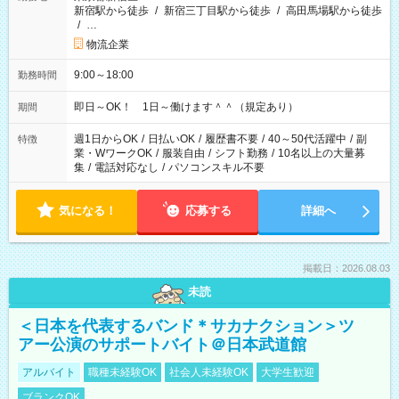
新宿駅から徒歩
/
新宿三丁目駅から徒歩
/
高田馬場駅から徒歩
/
…
物流企業
9:00～18:00
勤務時間
即日～OK！ 1日～働けます＾＾（規定あり）
期間
週1日からOK
/
日払いOK
/
履歴書不要
/
40～50代活躍中
/
副
特徴
業・WワークOK
/
服装自由
/
シフト勤務
/
10名以上の大量募
集
/
電話対応なし
/
パソコンスキル不要
気になる！
応募する
詳細へ
掲載日：2026.08.03
未読
＜日本を代表するバンド＊サカナクション＞ツ
アー公演のサポートバイト＠日本武道館
アルバイト
職種未経験OK
社会人未経験OK
大学生歓迎
ブランクOK