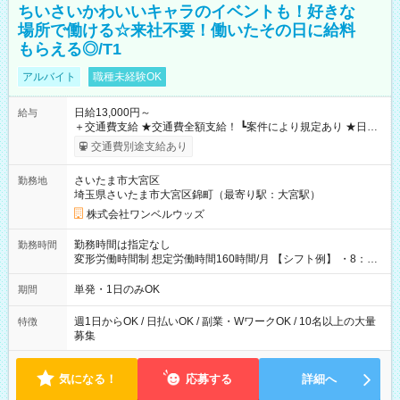
ちいさいかわいいキャラのイベントも！好きな
場所で働ける☆来社不要！働いたその日に給料
もらえる◎/T1
アルバイト
職種未経験OK
日給13,000円～
給与
＋交通費支給 ★交通費全額支給！ ┗案件により規定あり ★日払
いOK！（規定あり） ┗働いたその日に現金GET♪ お仕事後はコ
交通費別途支給あり
ンビニATMから 日払い分を引き落とせます！ 【試用期間】試
用期間なし
さいたま市大宮区
勤務地
埼玉県さいたま市大宮区錦町（最寄り駅：大宮駅）
株式会社ワンベルウッズ
勤務時間は指定なし
勤務時間
変形労働時間制 想定労働時間160時間/月 【シフト例】 ・8：00
～21：00
単発・1日のみOK
期間
週1日からOK / 日払いOK / 副業・WワークOK / 10名以上の大量
特徴
募集
気になる！
応募する
詳細へ