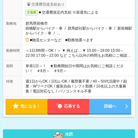
交通費別途支給あり
■ 交通費規定内支給 ※派遣先による
交通費
群馬県前橋市
勤務地
前橋駅からバイク・車
/
群馬総社駅からバイク・車
/
新前橋駅
からバイク・車
/
…
■物流センターなど ■勤務地選べます
＜1日3時間～OK！＞ ▼ 例えば… ▼ 15:00～18:00 15:00～
勤務時間
22:00 17:00～22:00 など こちら以外の時間もお気軽にご相談く
ださい！
単発1日～！ ★勤務開始日や期間はお気軽にご相談くださ
期間
い！ ＃8月～ ＃9月～
週1日からOK
/
日払いOK
/
履歴書不要
/
40～50代活躍中
/
副
特徴
業・WワークOK
/
服装自由
/
シフト勤務
/
10名以上の大量募
集
/
電話対応なし
/
パソコンスキル不要
気になる！
応募する
詳細へ
未読