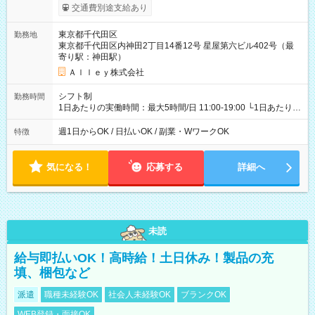
給与は本採用時と同じです。
交通費別途支給あり
東京都千代田区
勤務地
東京都千代田区内神田2丁目14番12号 星屋第六ビル402号（最
寄り駅：神田駅）
Ａｌｌｅｙ株式会社
シフト制
勤務時間
1日あたりの実働時間：最大5時間/日 11:00-19:00 └1日あたりの
実働時間：1-5時間 └上記の時間帯内であれば、いつでも勤務可
能！ └平日・土曜日の中で、お好きな曜日でご勤務いただけま
週1日からOK / 日払いOK / 副業・WワークOK
特徴
す！ 【シフト例】 ・11:00～14:00 ・16:30～19:00 ・13:00～
18:00 などのように、自由な働き方が可能なお仕事です！
気になる！
応募する
詳細へ
未読
給与即払いOK！高時給！土日休み！製品の充
填、梱包など
派遣
職種未経験OK
社会人未経験OK
ブランクOK
WEB登録・面接OK