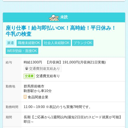
未読
座り仕事！給与即払いOK！高時給！平日休み！
牛乳の検査
派遣
職種未経験OK
社会人未経験OK
ブランクOK
WEB登録・面接OK
時給1300円 【月収例】191,000円(月収例21日実働)
給与
交通費別途支給あり
交通費支給有り
交通費
群馬県前橋市
勤務地
駒形駅から車10分
食品関連企業
11:00～19:00 ※表記のうち実働7時間です。
勤務時間
長期【ご応募から1週間以内(最短2日目)のスピード就業が可能】
期間
即日～