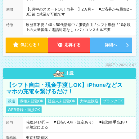
と休みを合わせたい」 「余裕を持って夕飯の準備がしたい」
「できれば残業はしたくない」 など、ご希望を教えてください
【8月中のスタートOK！急募！】2カ月～ ■ご応募から最短2～
期間
ね。 ※Wワーク希望の方へ 今ご覧のお仕事で希望する勤務時間
3日後に就業が可能です！
と、もう1つのお仕事の勤務時間。 合計で週40時間を超える場
合は応募できません。
履歴書不要
/
40～50代活躍中
/
服装自由
/
シフト勤務
/
10名以
特徴
上の大量募集
/
電話対応なし
/
パソコンスキル不要
気になる！
応募する
詳細へ
掲載日：2026.08.07
未読
【シフト自由・現金手渡しOK】iPhoneなどス
マホの充電を繋げるだけ！
派遣
職種未経験OK
社会人未経験OK
大学生歓迎
ブランクOK
WEB登録・面接OK
時給1414円～ ▼日払いOK（規定あり） ■初勤務手当あり
給与
※規定による
東京都新宿区
勤務地