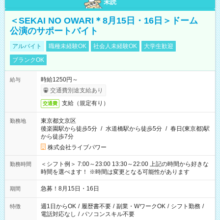
未読
＜SEKAI NO OWARI＊8月15日・16日＞ドーム
公演のサポートバイト
アルバイト
職種未経験OK
社会人未経験OK
大学生歓迎
ブランクOK
時給1250円～
給与
交通費別途支給あり
支給（規定有り）
交通費
東京都文京区
勤務地
後楽園駅から徒歩5分
/
水道橋駅から徒歩5分
/
春日(東京都)駅
から徒歩7分
株式会社ライブパワー
＜シフト例＞ 7:00～23:00 13:30～22:00 上記の時間から好きな
勤務時間
時間を選べます！ ※時間は変更となる可能性があります
急募！8月15日・16日
期間
週1日からOK
/
履歴書不要
/
副業・WワークOK
/
シフト勤務
/
特徴
電話対応なし
/
パソコンスキル不要