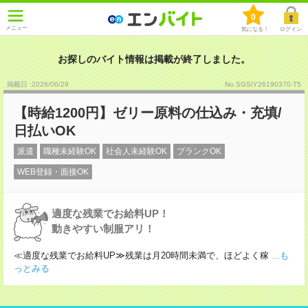
0
メニュー
気になる！
ログイン
お探しのバイト情報は掲載が終了しました。
掲載日 :2026
/
06
/
29
No.SGSIY26190370-T5
【時給1200円】ゼリー原料の仕込み・充填/
日払いOK
派遣
職種未経験OK
社会人未経験OK
ブランクOK
WEB登録・面接OK
適度な残業でお給料UP！
動きやすい制服アリ！
≪適度な残業でお給料UP≫残業は月20時間未満で、ほどよく稼
...も
っとみる