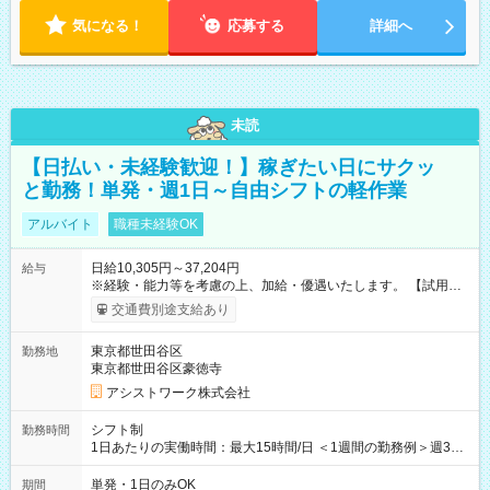
気になる！
応募する
詳細へ
未読
【日払い・未経験歓迎！】稼ぎたい日にサクッ
と勤務！単発・週1日～自由シフトの軽作業
アルバイト
職種未経験OK
日給10,305円～37,204円
給与
※経験・能力等を考慮の上、加給・優遇いたします。 【試用期
間】試用期間なし
交通費別途支給あり
東京都世田谷区
勤務地
東京都世田谷区豪徳寺
アシストワーク株式会社
シフト制
勤務時間
1日あたりの実働時間：最大15時間/日 ＜1週間の勤務例＞週3回
勤務 勤務：月・水・金 休み：火・木・土・日 好きな時にお仕事
可能です！ ※1日あたりの最大実働時間は日勤、夜勤共に勤務し
単発・1日のみOK
期間