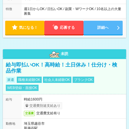
た時間になります。
週1日からOK / 日払いOK / 副業・WワークOK / 10名以上の大量
特徴
募集
気になる！
応募する
詳細へ
未読
給与即払いOK！高時給！土日休み！仕分け・検
品作業
派遣
職種未経験OK
社会人未経験OK
ブランクOK
WEB登録・面接OK
時給1600円
給与
交通費別途支給あり
交通費支給有り
交通費
埼玉県越谷市
勤務地
新越谷駅