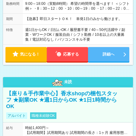
9:00～18:00（実動8時間） 希望の時間帯を選べます！ ＜シフト
勤務時間
例＞ ・8：30～12：00 ・10：00～19：00 ・17：00～22：00
・13：00～22：00 ・22：00～翌6：00 など
【急募】即日スタートＯＫ！ 単発1日のみから働けます。
期間
週1日からOK
/
日払いOK
/
履歴書不要
/
40～50代活躍中
/
副
特徴
業・WワークOK
/
服装自由
/
シフト勤務
/
10名以上の大量募
集
/
電話対応なし
/
パソコンスキル不要
気になる！
応募する
詳細へ
未読
【座り＆手作業中心】香水shopの梱包スタッ
フ ★副業OK ★週1日からOK ★1日1時間から
OK
アルバイト
職種未経験OK
時給1,400円～
給与
【試用期間】試用期間あり 試用期間の長さ：1ヶ月 雇用形態、