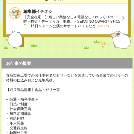
編集部イチオシ
【完全在宅！】難しい業務なし＆電話なし！ゆっくりの11
時～時短＊データ入力・事務、＜SEKAI NO OWARI＊8月15
日・16日＞ドーム公演のサポートバイトなど
(8/7UP!)
お仕事の概要
食品製造工場でのお仕事有名なゼリーなどを製造している企業でのゼリーの
材料の仕込みおよび充填業務。
【取扱製品情報】食品・ゼリー等
≪待遇・福利厚生≫
・日払い制度
・社会保険完備
・無料定期健診
・有給休暇
・年末調整
・交通費支給
・時間外手当