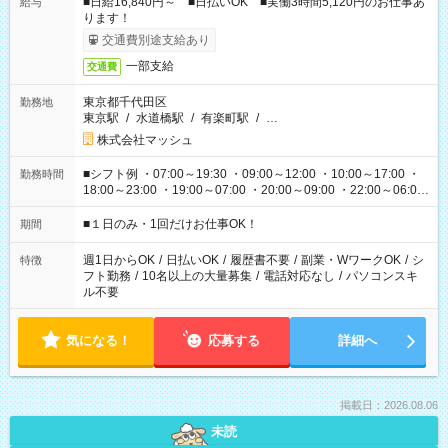
■日給16,840円～ ■日払いOK ■実働3時間5,120円のお仕事あ
給与
ります！
交通費別途支給あり
一部支給
交通費
東京都千代田区
勤務地
東京駅
/
水道橋駅
/
有楽町駅
/
…
株式会社マッシュ
■シフト例 ・07:00～19:30 ・09:00～12:00 ・10:00～17:00 ・
勤務時間
18:00～23:00 ・19:00～07:00 ・20:00～09:00 ・22:00～06:00
etc ★最短で3時間で5,120円のお仕事から 15時間で2万円近く稼
げるお仕事も！ ご希望のお時間に合わせてご紹介！ ※シフトは
■１日のみ・1回だけお仕事OK！
期間
現場によって異なります。 ※勿論、休憩時間はあるのでご安心
ください！
週1日からOK
/
日払いOK
/
履歴書不要
/
副業・WワークOK
/
シ
特徴
フト勤務
/
10名以上の大量募集
/
電話対応なし
/
パソコンスキ
ル不要
気になる！
応募する
詳細へ
掲載日：2026.08.06
未読