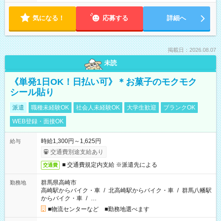
気になる！
応募する
詳細へ
掲載日：2026.08.07
未読
《単発1日OK！日払い可》＊お菓子のモクモク
シール貼り
派遣
職種未経験OK
社会人未経験OK
大学生歓迎
ブランクOK
WEB登録・面接OK
時給1,300円～1,625円
給与
交通費別途支給あり
■ 交通費規定内支給 ※派遣先による
交通費
群馬県高崎市
勤務地
高崎駅からバイク・車
/
北高崎駅からバイク・車
/
群馬八幡駅
からバイク・車
/
…
■物流センターなど ■勤務地選べます