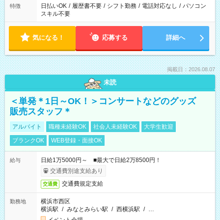
日払いOK
/
履歴書不要
/
シフト勤務
/
電話対応なし
/
パソコン
特徴
スキル不要
気になる！
応募する
詳細へ
掲載日：2026.08.07
未読
＜単発＊1日～OK！＞コンサートなどのグッズ
販売スタッフ＊
アルバイト
職種未経験OK
社会人未経験OK
大学生歓迎
ブランクOK
WEB登録・面接OK
日給1万5000円～ ■最大で日給2万8500円！
給与
交通費別途支給あり
交通費規定支給
交通費
横浜市西区
勤務地
横浜駅
/
みなとみらい駅
/
西横浜駅
/
…