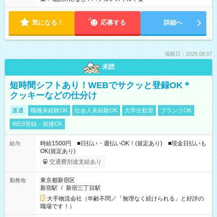
気になる！
応募する
詳細へ
掲載日：2026.08.07
未読
短時間シフトあり！WEBでサクッと登録OK＊
クッキーなどの仕分け
派遣
職種未経験OK
社会人未経験OK
大学生歓迎
ブランクOK
WEB登録・面接OK
時給1500円 ■日払い・週払いOK！(規定あり) ■現金日払いも
給与
OK(規定あり)
交通費別途支給あり
東京都新宿区
勤務地
新宿駅
/
新宿三丁目駅
大手物流会社（年齢不問／「無理なく続けられる」と好評の
職場です！）