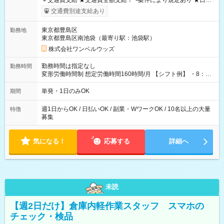
＋交通費支給 ★交通費全額支給！ ┗案件により規定あり ★日払
いOK！（規定あり） ┗働いたその日に現金GET♪ お仕事後はコ
交通費別途支給あり
ンビニATMから 日払い分を引き落とせます！ 【試用期間】試
用期間なし
東京都豊島区
勤務地
東京都豊島区南池袋（最寄り駅：池袋駅）
株式会社ワンベルウッズ
勤務時間は指定なし
勤務時間
変形労働時間制 想定労働時間160時間/月 【シフト例】 ・8：00
～21：00
単発・1日のみOK
期間
週1日からOK / 日払いOK / 副業・WワークOK / 10名以上の大量
特徴
募集
気になる！
応募する
詳細へ
未読
【週2日だけ】倉庫内軽作業スタッフ スマホの
チェック・検品