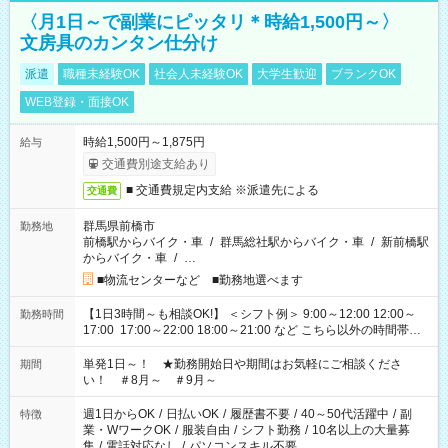
〈月1日～で副業にピッタリ＊時給1,500円～〉
文房具のカンタン仕分け
派遣
職種未経験OK
社会人未経験OK
大学生歓迎
ブランクOK
WEB登録・面接OK
時給1,500円～1,875円
給与
交通費別途支給あり
■ 交通費規定内支給 ※派遣先による
交通費
群馬県前橋市
勤務地
前橋駅からバイク・車
/
群馬総社駅からバイク・車
/
新前橋駅
からバイク・車
/
…
■物流センターなど ■勤務地選べます
【1日3時間～も相談OK!】 ＜シフト例＞ 9:00～12:00 12:00～
勤務時間
17:00 17:00～22:00 18:00～21:00 など こちら以外の時間帯も
お気軽にご相談ください！
単発1日～！ ★勤務開始日や期間はお気軽にご相談くださ
期間
い！ ＃8月～ ＃9月～
週1日からOK
/
日払いOK
/
履歴書不要
/
40～50代活躍中
/
副
特徴
業・WワークOK
/
服装自由
/
シフト勤務
/
10名以上の大量募
集
/
電話対応なし
/
パソコンスキル不要