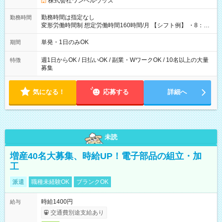
株式会社ワンベルウッズ
勤務時間は指定なし
勤務時間
変形労働時間制 想定労働時間160時間/月 【シフト例】 ・8：00
～21：00
単発・1日のみOK
期間
週1日からOK / 日払いOK / 副業・WワークOK / 10名以上の大量
特徴
募集
気になる！
応募する
詳細へ
未読
増産40名大募集、時給UP！電子部品の組立・加
工
派遣
職種未経験OK
ブランクOK
時給1400円
給与
交通費別途支給あり