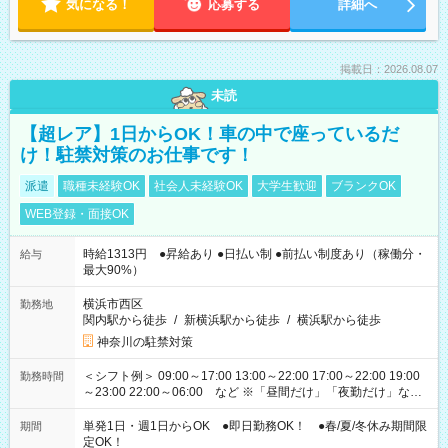
気になる！
応募する
詳細へ
掲載日：2026.08.07
未読
【超レア】1日からOK！車の中で座っているだ
け！駐禁対策のお仕事です！
派遣
職種未経験OK
社会人未経験OK
大学生歓迎
ブランクOK
WEB登録・面接OK
時給1313円 ●昇給あり ●日払い制 ●前払い制度あり（稼働分・
給与
最大90%）
横浜市西区
勤務地
関内駅から徒歩
/
新横浜駅から徒歩
/
横浜駅から徒歩
神奈川の駐禁対策
＜シフト例＞ 09:00～17:00 13:00～22:00 17:00～22:00 19:00
勤務時間
～23:00 22:00～06:00 など ※「昼間だけ」「夜勤だけ」など
の希望OK
単発1日・週1日からOK ●即日勤務OK！ ●春/夏/冬休み期間限
期間
定OK！