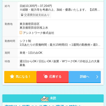
日給10,305円～37,204円
給与
※経験・能力等を考慮の上、加給・優遇いたします。 【試用期
間】試用期間なし
交通費別途支給あり
東京都世田谷区
勤務地
東京都世田谷区桜上水
アシストワーク株式会社
シフト制
勤務時間
1日あたりの実働時間：最大15時間/日 ＜1週間の勤務例＞週3回
勤務 勤務：月・水・金 休み：火・木・土・日 好きな時にお仕事
可能です！ ※1日あたりの最大実働時間は日勤、夜勤共に勤務し
単発・1日のみOK
期間
た時間になります。
週1日からOK / 日払いOK / 副業・WワークOK / 10名以上の大量
特徴
募集
気になる！
応募する
詳細へ
未読