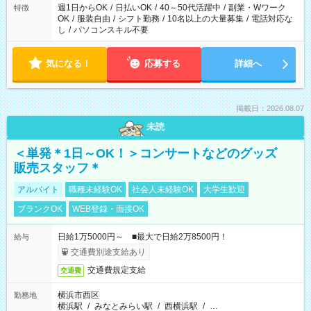
週1日からOK
/
日払いOK
/
40～50代活躍中
/
副業・Wワーク
特徴
OK
/
服装自由
/
シフト勤務
/
10名以上の大量募集
/
電話対応な
し
/
パソコンスキル不要
気になる！
応募する
詳細へ
掲載日：2026.08.07
未読
＜単発＊1日～OK！＞コンサートなどのグッズ
販売スタッフ＊
アルバイト
職種未経験OK
社会人未経験OK
大学生歓迎
ブランクOK
WEB登録・面接OK
日給1万5000円～ ■最大で日給2万8500円！
給与
交通費別途支給あり
交通費規定支給
交通費
横浜市西区
勤務地
横浜駅
/
みなとみらい駅
/
西横浜駅
/
…