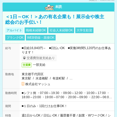
未読
＜1日～OK！＞あの有名企業も！展示会や株主
総会のお手伝い！
アルバイト
職種未経験OK
社会人未経験OK
大学生歓迎
ブランクOK
WEB登録・面接OK
■日給16,840円～ ■日払いOK ■実働3時間5,120円のお仕事あ
給与
ります！
交通費別途支給あり
一部支給
交通費
東京都千代田区
勤務地
東京駅
/
水道橋駅
/
有楽町駅
/
…
株式会社マッシュ
■シフト例 ・07:00～19:30 ・09:00～12:00 ・10:00～17:00 ・
勤務時間
18:00～23:00 ・19:00～07:00 ・20:00～09:00 ・22:00～06:00
etc ★最短で3時間で5,120円のお仕事から 15時間で2万円近く稼
げるお仕事も！ ご希望のお時間に合わせてご紹介！ ※シフトは
■１日のみ・1回だけお仕事OK！
期間
現場によって異なります。 ※勿論、休憩時間はあるのでご安心
ください！
週1日からOK
/
日払いOK
/
履歴書不要
/
副業・WワークOK
/
シ
特徴