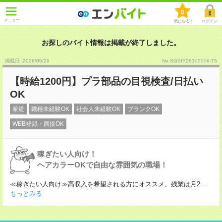
0
メニュー
気になる！
ログイン
お探しのバイト情報は掲載が終了しました。
掲載日 :2026
/
06
/
29
No.SGSIY26105006-T5
【時給1200円】プラ部品の目視検査/日払い
OK
派遣
職種未経験OK
社会人未経験OK
ブランクOK
WEB登録・面接OK
稼ぎたい人向け！
ヘアカラーOKで自由な雰囲気の職場！
≪稼ぎたい人向け≫高収入を希望される方にオススメ。残業は月2
...
もっとみる