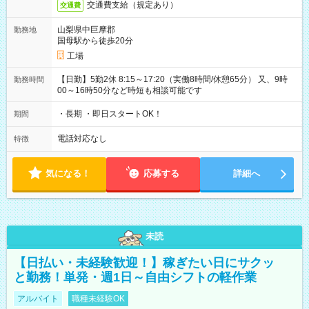
交通費支給（規定あり）
交通費
山梨県中巨摩郡
勤務地
国母駅から徒歩20分
工場
【日勤】5勤2休 8:15～17:20（実働8時間/休憩65分） 又、9時
勤務時間
00～16時50分など時短も相談可能です
・長期 ・即日スタートOK！
期間
電話対応なし
特徴
気になる！
応募する
詳細へ
未読
【日払い・未経験歓迎！】稼ぎたい日にサクッ
と勤務！単発・週1日～自由シフトの軽作業
アルバイト
職種未経験OK