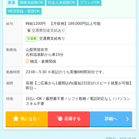
派遣
職種未経験OK
社会人未経験OK
ブランクOK
WEB登録・面接OK
時給1200円 【月収例】189,000円以上可能
給与
交通費別途支給あり
交通費支給有り
交通費
山梨県笛吹市
勤務地
石和温泉駅から車15分
物流・倉庫関係
23:00～5:30 ※表記のうち実働6時間30分です。
勤務時間
長期【ご応募から1週間以内(最短2日目)のスピード就業が可能】
期間
即日～
日払いOK
/
履歴書不要
/
シフト勤務
/
電話対応なし
/
パソコン
特徴
スキル不要
気になる！
応募する
詳細へ
掲載日：2026.08.08