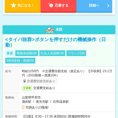
気になる！
応募する
詳細へ
未読
<タイパ抜群>ボタンを押すだけの機械操作（日
勤）
派遣
職種未経験OK
社会人未経験OK
ブランクOK
WEB登録・面接OK
時給1250円 ※交通費全額支給（規定あり） 【月収例】23.1万
給与
円（20日勤務＋残業20h）
交通費別途支給あり
交通費支給あり
交通費
山梨県甲府市
勤務地
酒折駅
/
善光寺駅
/
石和温泉駅
空調ありの職場!
【日勤】 8:30～17:30 休憩60分 [実働]8時間00分
勤務時間