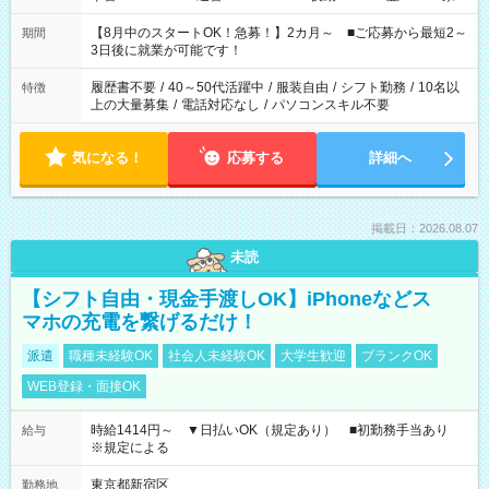
と休みを合わせたい」 「余裕を持って夕飯の準備がしたい」
「できれば残業はしたくない」 など、ご希望を教えてください
【8月中のスタートOK！急募！】2カ月～ ■ご応募から最短2～
期間
ね。 ※Wワーク希望の方へ 今ご覧のお仕事で希望する勤務時間
3日後に就業が可能です！
と、もう1つのお仕事の勤務時間。 合計で週40時間を超える場
合は応募できません。
履歴書不要
/
40～50代活躍中
/
服装自由
/
シフト勤務
/
10名以
特徴
上の大量募集
/
電話対応なし
/
パソコンスキル不要
気になる！
応募する
詳細へ
掲載日：2026.08.07
未読
【シフト自由・現金手渡しOK】iPhoneなどス
マホの充電を繋げるだけ！
派遣
職種未経験OK
社会人未経験OK
大学生歓迎
ブランクOK
WEB登録・面接OK
時給1414円～ ▼日払いOK（規定あり） ■初勤務手当あり
給与
※規定による
東京都新宿区
勤務地