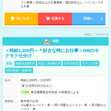
フト勤務
/
10名以上の大量募集
/
電話対応なし
/
パソコンスキ
ル不要
気になる！
応募する
詳細へ
掲載日：2026.08.08
未読
＜時給1,200円～＊好きな時にお仕事＞DMのモ
クモク仕分け
派遣
職種未経験OK
社会人未経験OK
大学生歓迎
ブランクOK
WEB登録・面接OK
時給1,200円～1,625円
給与
交通費別途支給あり
■ 交通費規定内支給 ※派遣先による
交通費
栃木県小山市
勤務地
小山駅からバイク・車
/
間々田駅からバイク・車
/
思川駅から
バイク・車