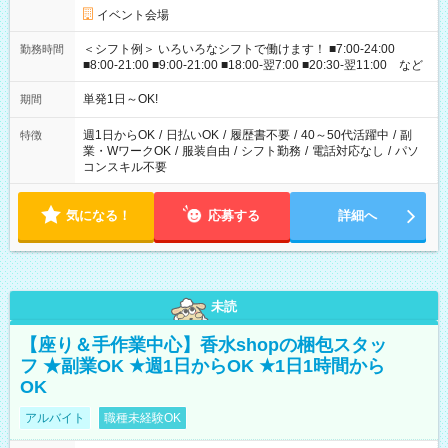
イベント会場
＜シフト例＞ いろいろなシフトで働けます！ ■7:00-24:00
勤務時間
■8:00-21:00 ■9:00-21:00 ■18:00-翌7:00 ■20:30-翌11:00 など
単発1日～OK!
期間
週1日からOK
/
日払いOK
/
履歴書不要
/
40～50代活躍中
/
副
特徴
業・WワークOK
/
服装自由
/
シフト勤務
/
電話対応なし
/
パソ
コンスキル不要
気になる！
応募する
詳細へ
未読
【座り＆手作業中心】香水shopの梱包スタッ
フ ★副業OK ★週1日からOK ★1日1時間から
OK
アルバイト
職種未経験OK