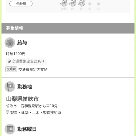
年齢層
20代
30
40
50
60
募集情報
給与
時給1200円
交通費別途支給あり
交通費規定内支給
交通費
勤務地
山梨県笛吹市
笛吹市 石和温泉駅から車10分
製造・建築・土木・製造技術系
勤務曜日