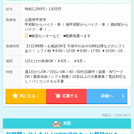
時給1,200円～1,625円
給与
山梨県甲府市
勤務地
甲府駅からバイク・車
/
南甲府駅からバイク・車
/
酒折駅から
バイク・車
/
…
■物流センターなど ■勤務地選べます
【1日3時間～も相談OK!】午前中のみや18時以降などのシフト
勤務時間
あり！ シフト例 ▼9:00～12:00 ▼9:00～17:00 ▼10:00～19:00
▼18:00～21:00
1日だけの単発OK！＃8月～ ＃9月～
期間
週1日からOK
/
日払いOK
/
40～50代活躍中
/
副業・Wワーク
特徴
OK
/
服装自由
/
シフト勤務
/
10名以上の大量募集
/
電話対応な
し
/
パソコンスキル不要
気になる！
応募する
詳細へ
掲載日：2026.08.07
未読