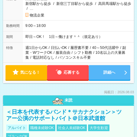
新宿駅から徒歩
/
新宿三丁目駅から徒歩
/
高田馬場駅から徒歩
/
…
物流企業
9:00～18:00
勤務時間
即日～OK！ 1日～働けます＾＾（規定あり）
期間
週1日からOK
/
日払いOK
/
履歴書不要
/
40～50代活躍中
/
副
特徴
業・WワークOK
/
服装自由
/
シフト勤務
/
10名以上の大量募
集
/
電話対応なし
/
パソコンスキル不要
気になる！
応募する
詳細へ
掲載日：2026.08.03
未読
＜日本を代表するバンド＊サカナクション＞ツ
アー公演のサポートバイト＠日本武道館
アルバイト
職種未経験OK
社会人未経験OK
大学生歓迎
ブランクOK