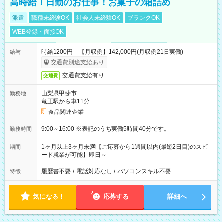
高時給！日勤のお仕事！お菓子の箱詰め
派遣
職種未経験OK
社会人未経験OK
ブランクOK
WEB登録・面接OK
時給1200円 【月収例】142,000円(月収例21日実働)
給与
交通費別途支給あり
交通費支給有り
交通費
山梨県甲斐市
勤務地
竜王駅から車11分
食品関連企業
9:00～16:00 ※表記のうち実働5時間40分です。
勤務時間
1ヶ月以上3ヶ月未満【ご応募から1週間以内(最短2日目)のスピ
期間
ード就業が可能】即日～
履歴書不要
/
電話対応なし
/
パソコンスキル不要
特徴
気になる！
応募する
詳細へ