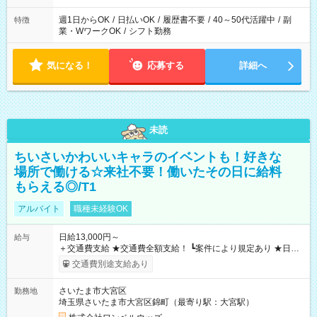
週1日からOK
/
日払いOK
/
履歴書不要
/
40～50代活躍中
/
副
特徴
業・WワークOK
/
シフト勤務
気になる！
応募する
詳細へ
未読
ちいさいかわいいキャラのイベントも！好きな
場所で働ける☆来社不要！働いたその日に給料
もらえる◎/T1
アルバイト
職種未経験OK
日給13,000円～
給与
＋交通費支給 ★交通費全額支給！ ┗案件により規定あり ★日払
いOK！（規定あり） ┗働いたその日に現金GET♪ お仕事後はコ
交通費別途支給あり
ンビニATMから 日払い分を引き落とせます！ 【試用期間】試
用期間なし
さいたま市大宮区
勤務地
埼玉県さいたま市大宮区錦町（最寄り駅：大宮駅）