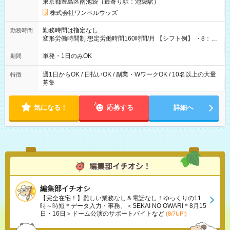
東京都豊島区南池袋（最寄り駅：池袋駅）
株式会社ワンベルウッズ
勤務時間は指定なし
勤務時間
変形労働時間制 想定労働時間160時間/月 【シフト例】 ・8：00
～21：00
単発・1日のみOK
期間
週1日からOK / 日払いOK / 副業・WワークOK / 10名以上の大量
特徴
募集
気になる！
応募する
詳細へ
編集部イチオシ
【完全在宅！】難しい業務なし＆電話なし！ゆっくりの11
時～時短＊データ入力・事務、＜SEKAI NO OWARI＊8月15
日・16日＞ドーム公演のサポートバイトなど
(8/7UP!)