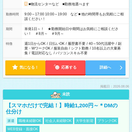
■物流センターなど ■勤務地選べます
9:00～17:00 10:00～19:00 など ■ 他の時間帯もお気軽にご相
勤務時間
談ください！
単発1日～！ ★勤務開始日や期間はお気軽にご相談くださ
期間
い！ ＃8月～ ＃9月～
週1日からOK
/
日払いOK
/
履歴書不要
/
40～50代活躍中
/
副
特徴
業・WワークOK
/
服装自由
/
シフト勤務
/
10名以上の大量募
集
/
電話対応なし
/
パソコンスキル不要
気になる！
応募する
詳細へ
掲載日：2026.08.06
未読
【スマホだけで完結！】時給1,200円～＊DMの
仕分け
派遣
職種未経験OK
社会人未経験OK
大学生歓迎
ブランクOK
WEB登録・面接OK