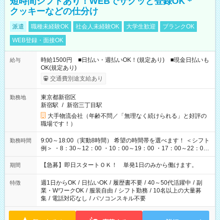
短時間シフトあり！WEBでサクッと登録OK＊
クッキーなどの仕分け
派遣
職種未経験OK
社会人未経験OK
大学生歓迎
ブランクOK
WEB登録・面接OK
時給1500円 ■日払い・週払いOK！(規定あり) ■現金日払いも
給与
OK(規定あり)
交通費別途支給あり
東京都新宿区
勤務地
新宿駅
/
新宿三丁目駅
大手物流会社（年齢不問／「無理なく続けられる」と好評の
職場です！）
9:00～18:00（実動8時間） 希望の時間帯を選べます！ ＜シフト
勤務時間
例＞ ・8：30～12：00 ・10：00～19：00 ・17：00～22：00
・13：00～22：00 ・22：00～翌6：00 など
【急募】即日スタートＯＫ！ 単発1日のみから働けます。
期間
週1日からOK
/
日払いOK
/
履歴書不要
/
40～50代活躍中
/
副
特徴
業・WワークOK
/
服装自由
/
シフト勤務
/
10名以上の大量募
集
/
電話対応なし
/
パソコンスキル不要