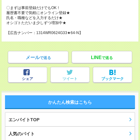
〇まずは事前登録だけでもOK！
履歴書不要で気軽にオンライン登録★
氏名・職種などを入力するだけ★
オシゴトただいま少しずつ増加中★
【広告ナンバー：1314WR0624G33★64-N】
メール
LINE
で送る
で送る
シェア
ツイート
ブックマーク
かんたん検索はこちら
エンバイトTOP
人気のバイト