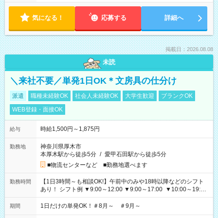
気になる！
応募する
詳細へ
掲載日：2026.08.08
未読
＼来社不要／単発1日OK＊文房具の仕分け
派遣
職種未経験OK
社会人未経験OK
大学生歓迎
ブランクOK
WEB登録・面接OK
時給1,500円～1,875円
給与
神奈川県厚木市
勤務地
本厚木駅から徒歩5分
/
愛甲石田駅から徒歩5分
■物流センターなど ■勤務地選べます
【1日3時間～も相談OK!】午前中のみや18時以降などのシフト
勤務時間
あり！ シフト例 ▼9:00～12:00 ▼9:00～17:00 ▼10:00～19:00
▼18:00～21:00
1日だけの単発OK！＃8月～ ＃9月～
期間