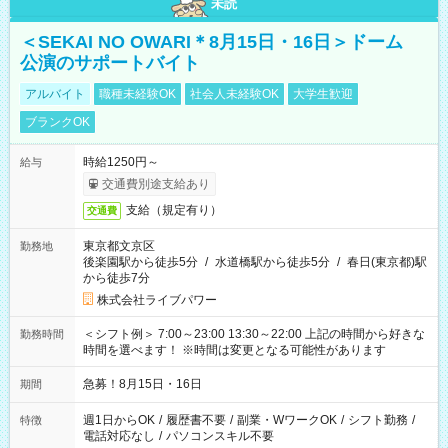
未読
＜SEKAI NO OWARI＊8月15日・16日＞ドーム
公演のサポートバイト
アルバイト
職種未経験OK
社会人未経験OK
大学生歓迎
ブランクOK
時給1250円～
給与
交通費別途支給あり
支給（規定有り）
交通費
東京都文京区
勤務地
後楽園駅から徒歩5分
/
水道橋駅から徒歩5分
/
春日(東京都)駅
から徒歩7分
株式会社ライブパワー
＜シフト例＞ 7:00～23:00 13:30～22:00 上記の時間から好きな
勤務時間
時間を選べます！ ※時間は変更となる可能性があります
急募！8月15日・16日
期間
週1日からOK
/
履歴書不要
/
副業・WワークOK
/
シフト勤務
/
特徴
電話対応なし
/
パソコンスキル不要