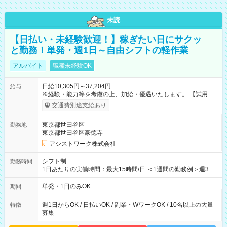
未読
【日払い・未経験歓迎！】稼ぎたい日にサクッ
と勤務！単発・週1日～自由シフトの軽作業
アルバイト
職種未経験OK
日給10,305円～37,204円
給与
※経験・能力等を考慮の上、加給・優遇いたします。 【試用期
間】試用期間なし
交通費別途支給あり
東京都世田谷区
勤務地
東京都世田谷区豪徳寺
アシストワーク株式会社
シフト制
勤務時間
1日あたりの実働時間：最大15時間/日 ＜1週間の勤務例＞週3回
勤務 勤務：月・水・金 休み：火・木・土・日 好きな時にお仕事
可能です！ ※1日あたりの最大実働時間は日勤、夜勤共に勤務し
単発・1日のみOK
期間
た時間になります。
週1日からOK / 日払いOK / 副業・WワークOK / 10名以上の大量
特徴
募集