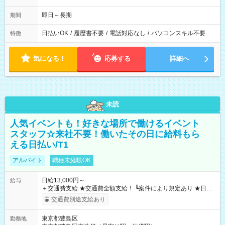
即日～長期
期間
日払いOK
/
履歴書不要
/
電話対応なし
/
パソコンスキル不要
特徴
気になる！
応募する
詳細へ
未読
人気イベントも！好きな場所で働けるイベント
スタッフ☆来社不要！働いたその日に給料もら
える日払い/T1
アルバイト
職種未経験OK
日給13,000円～
給与
＋交通費支給 ★交通費全額支給！ ┗案件により規定あり ★日払
いOK！（規定あり） ┗働いたその日に現金GET♪ お仕事後はコ
交通費別途支給あり
ンビニATMから 日払い分を引き落とせます！ 【試用期間】試
用期間なし
東京都豊島区
勤務地