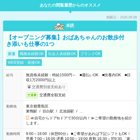
あなたの閲覧履歴からのオススメ
掲載日：2026.08.08
未読
【オープニング募集】おばあちゃんのお散歩付
き添いも仕事の1つ
派遣
職種未経験OK
社会人未経験OK
ブランクOK
WEB登録・面接OK
無資格未経験：時給1500円～ ■週払いOK ■扶養内OK ■日
給与
収1万2000円以上
交通費別途支給あり
交通費全額支給
交通費
東京都豊島区
勤務地
巣鴨駅
/
目白駅
/
北池袋駅
/
…
≪自宅からドアtoドアで30分以内！≫ご希望の勤務地を紹介
します。
9:00～18:00（休憩60分） ■ご希望があれば下記シフトもOK！
勤務時間
早番 7:00～16:00 遅番 10:00～19:00 夜勤 16:30～翌9:30 「家族