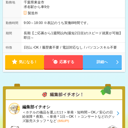
千葉県東金市
勤務地
求名駅から車9分
製造外
9:00～18:00 ※表記のうち実働8時間です。
勤務時間
長期【ご応募から1週間以内(最短2日目)のスピード就業が可能】
期間
即日～
日払いOK
/
履歴書不要
/
電話対応なし
/
パソコンスキル不要
特徴
気になる！
応募する
詳細へ
編集部イチオシ
＜ホテルの備品を運ぶだけ＞単発・短時間～OK／安心の日
給保障＊夜勤、＜単発＊1日～OK！＞コンサートなどのグッ
ズ販売スタッフ＊など
(8/6UP!)