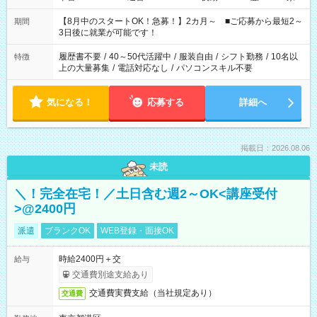
と休みを合わせたい」 「余裕を持って夕飯の準備がしたい」
「できれば残業はしたくない」 など、ご希望を教えてください
【8月中のスタートOK！急募！】2カ月～ ■ご応募から最短2～
期間
ね。 ※Wワーク希望の方へ 今ご覧のお仕事で希望する勤務時間
3日後に就業が可能です！
と、もう1つのお仕事の勤務時間。 合計で週40時間を超える場
合は応募できません。
履歴書不要
/
40～50代活躍中
/
服装自由
/
シフト勤務
/
10名以
特徴
上の大量募集
/
電話対応なし
/
パソコンスキル不要
気になる！
応募する
詳細へ
掲載日：2026.08.06
未読
＼！完全在宅！／土日含む週2～OK<講座受付
>@2400円
派遣
ブランクOK
WEB登録・面接OK
時給2400円＋交
給与
交通費別途支給あり
交通費実費支給（当社規定あり）
交通費