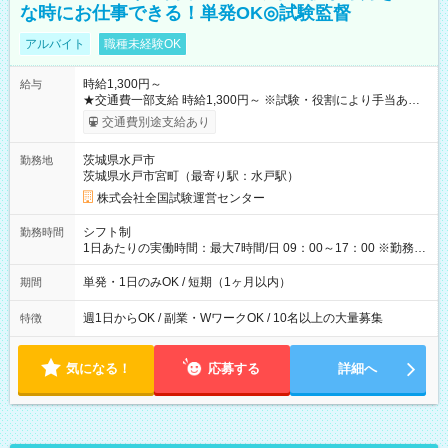
な時にお仕事できる！単発OK◎試験監督
アルバイト
職種未経験OK
時給1,300円～
給与
★交通費一部支給 時給1,300円～ ※試験・役割により手当あり
※勤務回数により昇給あり 【即給（前払い）オプションあ
交通費別途支給あり
り！】 希望される場合、勤務から1週間ほどで給与の一部を受け
取れます。 ※手数料418円がかかります。 【過去試験日の収入
茨城県水戸市
勤務地
例】 ・河合塾模擬試験 8:30～17:30（休憩1時間） 時給1,300円
茨城県水戸市宮町（最寄り駅：水戸駅）
×8時間＝日収10,400円＋交通費 ※当日の役割により時給＋100
円の場合あり ・国家試験 7:00～13:30（休憩なし） 時給1,300
株式会社全国試験運営センター
円（役割手当＋100円）×6時間＝日収8,400円＋交通費 【試用期
間】試用期間なし
シフト制
勤務時間
1日あたりの実働時間：最大7時間/日 09：00～17：00 ※勤務時
間は 試験により異なります。
単発・1日のみOK / 短期（1ヶ月以内）
期間
週1日からOK / 副業・WワークOK / 10名以上の大量募集
特徴
気になる！
応募する
詳細へ