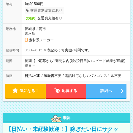
時給1500円
給与
交通費別途支給あり
交通費支給有り
交通費
茨城県古河市
勤務地
古河駅
素材系メーカー
0:30～8:15 ※表記のうち実働7時間です。
勤務時間
長期【ご応募から1週間以内(最短2日目)のスピード就業が可能】
期間
即日～
日払いOK
/
履歴書不要
/
電話対応なし
/
パソコンスキル不要
特徴
気になる！
応募する
詳細へ
未読
【日払い・未経験歓迎！】稼ぎたい日にサクッ