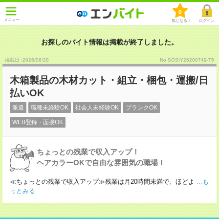
0
メニュー
気になる！
ログイン
お探しのバイト情報は掲載が終了しました。
掲載日 :2026
/
06
/
28
No.SGSIY26200749-T5
木箱製品の木材カット・組立・梱包・運搬/日
払いOK
派遣
職種未経験OK
社会人未経験OK
ブランクOK
WEB登録・面接OK
ちょっとの残業で収入アップ！
ヘアカラーOKで自由な雰囲気の職場！
≪ちょっとの残業で収入アップ≫残業は月20時間未満で、ほどよ
...も
っとみる