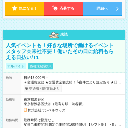
気になる！
応募する
詳細へ
未読
人気イベントも！好きな場所で働けるイベント
スタッフ☆来社不要！働いたその日に給料もら
える日払い/T1
アルバイト
職種未経験OK
日給13,000円～
給与
＋交通費支給 ★交通費全額支給！ ┗案件により規定あり ★日払
いOK！（規定あり） ┗働いたその日に現金GET♪ お仕事後はコ
交通費別途支給あり
ンビニATMから 日払い分を引き落とせます！ 【試用期間】試
用期間なし
東京都渋谷区
勤務地
東京都渋谷区渋谷（最寄り駅：渋谷駅）
株式会社ワンベルウッズ
勤務時間は指定なし
勤務時間
変形労働時間制 想定労働時間160時間/月 【シフト例】 ・8：00