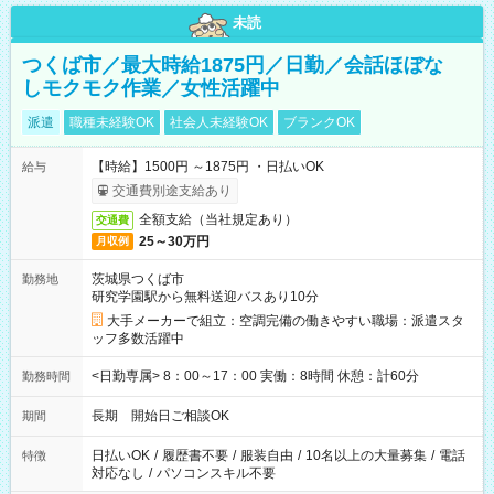
未読
つくば市／最大時給1875円／日勤／会話ほぼな
しモクモク作業／女性活躍中
派遣
職種未経験OK
社会人未経験OK
ブランクOK
【時給】1500円 ～1875円 ・日払いOK
給与
交通費別途支給あり
全額支給（当社規定あり）
交通費
25～30万円
月収例
茨城県つくば市
勤務地
研究学園駅から無料送迎バスあり10分
大手メーカーで組立：空調完備の働きやすい職場：派遣スタ
ッフ多数活躍中
<日勤専属> 8：00～17：00 実働：8時間 休憩：計60分
勤務時間
長期 開始日ご相談OK
期間
日払いOK
/
履歴書不要
/
服装自由
/
10名以上の大量募集
/
電話
特徴
対応なし
/
パソコンスキル不要