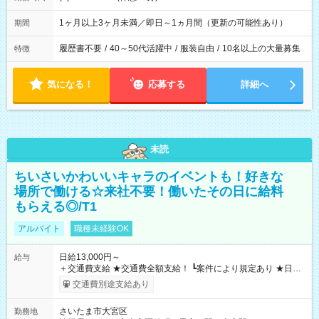
1ヶ月以上3ヶ月未満／即日～1ヵ月間（更新の可能性あり）
期間
履歴書不要
/
40～50代活躍中
/
服装自由
/
10名以上の大量募集
特徴
気になる！
応募する
詳細へ
未読
ちいさいかわいいキャラのイベントも！好きな
場所で働ける☆来社不要！働いたその日に給料
もらえる◎/T1
アルバイト
職種未経験OK
日給13,000円～
給与
＋交通費支給 ★交通費全額支給！ ┗案件により規定あり ★日払
いOK！（規定あり） ┗働いたその日に現金GET♪ お仕事後はコ
交通費別途支給あり
ンビニATMから 日払い分を引き落とせます！ 【試用期間】試
用期間なし
さいたま市大宮区
勤務地