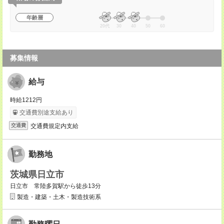
年齢層
20代
30
40
50
60
募集情報
給与
時給1212円
交通費別途支給あり
交通費規定内支給
交通費
勤務地
茨城県日立市
日立市 常陸多賀駅から徒歩13分
製造・建築・土木・製造技術系