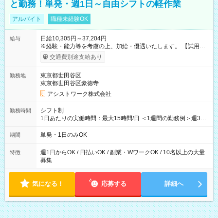
と勤務！単発・週1日～自由シフトの軽作業
アルバイト
職種未経験OK
日給10,305円～37,204円
給与
※経験・能力等を考慮の上、加給・優遇いたします。 【試用期
間】試用期間なし
交通費別途支給あり
東京都世田谷区
勤務地
東京都世田谷区豪徳寺
アシストワーク株式会社
シフト制
勤務時間
1日あたりの実働時間：最大15時間/日 ＜1週間の勤務例＞週3回
勤務 勤務：月・水・金 休み：火・木・土・日 好きな時にお仕事
可能です！ ※1日あたりの最大実働時間は日勤、夜勤共に勤務し
単発・1日のみOK
期間
た時間になります。
週1日からOK / 日払いOK / 副業・WワークOK / 10名以上の大量
特徴
募集
気になる！
応募する
詳細へ