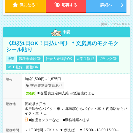
気になる！
応募する
詳細へ
掲載日：2026.08.06
未読
《単発1日OK！日払い可》＊文房具のモクモク
シール貼り
派遣
職種未経験OK
社会人未経験OK
大学生歓迎
ブランクOK
WEB登録・面接OK
時給1,500円～1,875円
給与
交通費別途支給あり
■ 交通費規定内支給 ※派遣先による
交通費
茨城県水戸市
勤務地
水戸駅からバイク・車
/
赤塚駅からバイク・車
/
内原駅からバ
イク・車
/
…
■物流センターなど ■勤務地選べます
＜1日3時間～OK！＞ ▼ 例えば… ▼ 15:00～18:00 15:00～
勤務時間