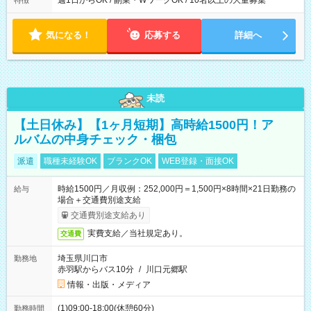
週1日からOK / 副業・WワークOK / 10名以上の大量募集
特徴
気になる！
応募する
詳細へ
未読
【土日休み】【1ヶ月短期】高時給1500円！ア
ルバムの中身チェック・梱包
派遣
職種未経験OK
ブランクOK
WEB登録・面接OK
時給1500円／月収例：252,000円＝1,500円×8時間×21日勤務の
給与
場合＋交通費別途支給
交通費別途支給あり
実費支給／当社規定あり。
交通費
埼玉県川口市
勤務地
赤羽駅からバス10分
/
川口元郷駅
情報・出版・メディア
(1)09:00-18:00(休憩60分)
勤務時間