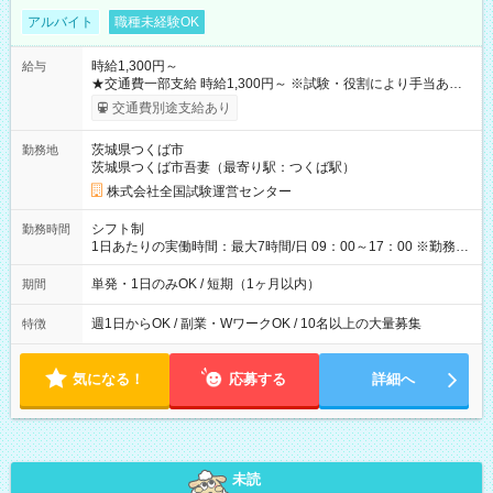
アルバイト
職種未経験OK
時給1,300円～
給与
★交通費一部支給 時給1,300円～ ※試験・役割により手当あり
※勤務回数により昇給あり 【即給（前払い）オプションあ
交通費別途支給あり
り！】 希望される場合、勤務から1週間ほどで給与の一部を受け
取れます。 ※手数料418円がかかります。 【過去試験日の収入
茨城県つくば市
勤務地
例】 ・河合塾模擬試験 8:30～17:30（休憩1時間） 時給1,300円
茨城県つくば市吾妻（最寄り駅：つくば駅）
×8時間＝日収10,400円＋交通費 ※当日の役割により時給＋100
円の場合あり ・国家試験 7:00～13:30（休憩なし） 時給1,300
株式会社全国試験運営センター
円（役割手当＋100円）×6時間＝日収8,400円＋交通費 【試用期
間】試用期間なし
シフト制
勤務時間
1日あたりの実働時間：最大7時間/日 09：00～17：00 ※勤務時
間は 試験により異なります。
単発・1日のみOK / 短期（1ヶ月以内）
期間
週1日からOK / 副業・WワークOK / 10名以上の大量募集
特徴
気になる！
応募する
詳細へ
未読