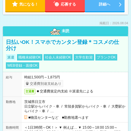
気になる！
応募する
詳細へ
掲載日：2026.08.04
未読
日払いOK！スマホでカンタン登録＊コスメの仕
分け
派遣
職種未経験OK
社会人未経験OK
大学生歓迎
ブランクOK
WEB登録・面接OK
時給1,500円～1,875円
給与
交通費別途支給あり
■ 交通費規定内支給 ※派遣先による
交通費
茨城県日立市
勤務地
日立駅からバイク・車
/
常陸多賀駅からバイク・車
/
大甕駅か
らバイク・車
/
…
■物流センターなど ■勤務地選べます
＜1日3時間～OK！＞ ▼ 例えば… ▼ 15:00～18:00 15:00～
勤務時間