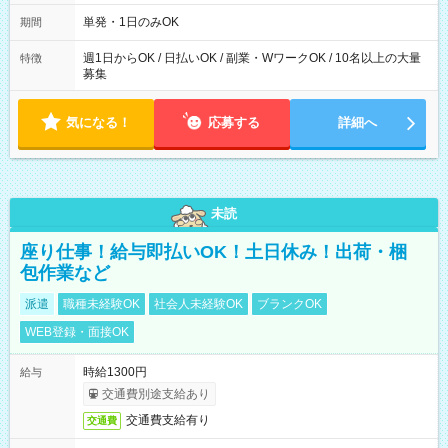
～21：00
単発・1日のみOK
期間
週1日からOK / 日払いOK / 副業・WワークOK / 10名以上の大量
特徴
募集
気になる！
応募する
詳細へ
未読
座り仕事！給与即払いOK！土日休み！出荷・梱
包作業など
派遣
職種未経験OK
社会人未経験OK
ブランクOK
WEB登録・面接OK
時給1300円
給与
交通費別途支給あり
交通費支給有り
交通費