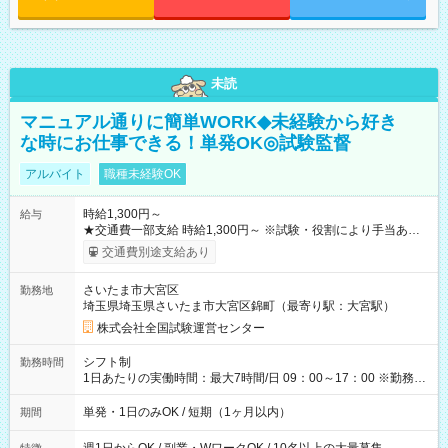
未読
マニュアル通りに簡単WORK◆未経験から好き
な時にお仕事できる！単発OK◎試験監督
アルバイト
職種未経験OK
時給1,300円～
給与
★交通費一部支給 時給1,300円～ ※試験・役割により手当あり
※勤務回数により昇給あり 【即給（前払い）オプションあ
交通費別途支給あり
り！】 希望される場合、勤務から1週間ほどで給与の一部を受け
取れます。 ※手数料418円がかかります。 【過去試験日の収入
さいたま市大宮区
勤務地
例】 ・河合塾模擬試験 8:30～17:30（休憩1時間） 時給1,300円
埼玉県埼玉県さいたま市大宮区錦町（最寄り駅：大宮駅）
×8時間＝日収10,400円＋交通費 ※当日の役割により時給＋100
円の場合あり ・国家試験 7:00～13:30（休憩なし） 時給1,300
株式会社全国試験運営センター
円（役割手当＋100円）×6時間＝日収8,400円＋交通費 【試用期
間】試用期間なし
シフト制
勤務時間
1日あたりの実働時間：最大7時間/日 09：00～17：00 ※勤務時
間は 試験により異なります。
単発・1日のみOK / 短期（1ヶ月以内）
期間