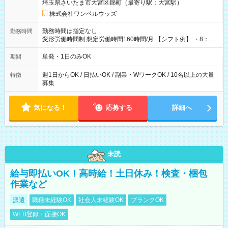
埼玉県さいたま市大宮区錦町（最寄り駅：大宮駅）
株式会社ワンベルウッズ
勤務時間は指定なし
勤務時間
変形労働時間制 想定労働時間160時間/月 【シフト例】 ・8：00
～21：00
単発・1日のみOK
期間
週1日からOK / 日払いOK / 副業・WワークOK / 10名以上の大量
特徴
募集
気になる！
応募する
詳細へ
未読
給与即払いOK！高時給！土日休み！検査・梱包
作業など
派遣
職種未経験OK
社会人未経験OK
ブランクOK
WEB登録・面接OK