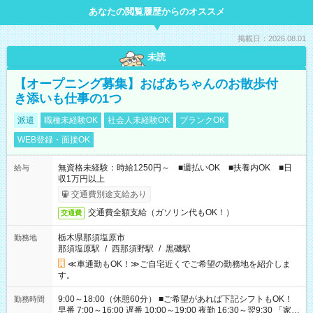
あなたの閲覧履歴からのオススメ
掲載日：2026.08.01
未読
【オープニング募集】おばあちゃんのお散歩付
き添いも仕事の1つ
派遣
職種未経験OK
社会人未経験OK
ブランクOK
WEB登録・面接OK
無資格未経験：時給1250円～ ■週払いOK ■扶養内OK ■日
給与
収1万円以上
交通費別途支給あり
交通費全額支給（ガソリン代もOK！）
交通費
栃木県那須塩原市
勤務地
那須塩原駅
/
西那須野駅
/
黒磯駅
≪車通勤もOK！≫ご自宅近くでご希望の勤務地を紹介しま
す。
9:00～18:00（休憩60分） ■ご希望があれば下記シフトもOK！
勤務時間
早番 7:00～16:00 遅番 10:00～19:00 夜勤 16:30～翌9:30 「家族