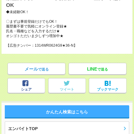
OK
◆未経験OK！
〇まずは事前登録だけでもOK！
履歴書不要で気軽にオンライン登録★
氏名・職種などを入力するだけ★
オシゴトただいま少しずつ増加中★
【広告ナンバー：1314WR0624G9★36-N】
メール
LINE
で送る
で送る
シェア
ツイート
ブックマーク
かんたん検索はこちら
エンバイトTOP