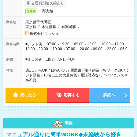
交通費別途支給あり
一部支給
交通費
東京都千代田区
勤務地
東京駅
/
水道橋駅
/
有楽町駅
/
…
株式会社マッシュ
■シフト例 ・07:00～19:30 ・09:00～12:00 ・10:00～17:00 ・
勤務時間
18:00～23:00 ・19:00～07:00 ・20:00～09:00 ・22:00～06:00
etc ★最短で3時間で5,120円のお仕事から 15時間で2万円近く稼
げるお仕事も！ ご希望のお時間に合わせてご紹介！ ※シフトは
■１日のみ・1回だけお仕事OK！
期間
現場によって異なります。 ※勿論、休憩時間はあるのでご安心
ください！
週1日からOK
/
日払いOK
/
履歴書不要
/
副業・WワークOK
/
シ
特徴
フト勤務
/
10名以上の大量募集
/
電話対応なし
/
パソコンスキ
ル不要
気になる！
応募する
詳細へ
未読
マニュアル通りに簡単WORK◆未経験から好き