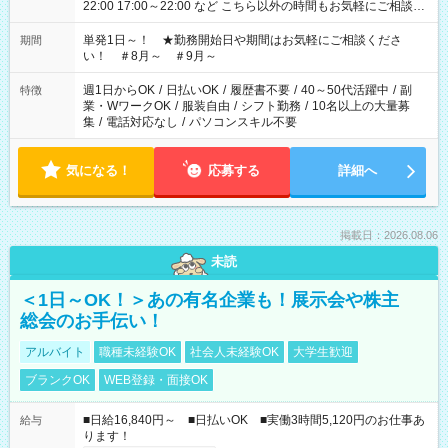
22:00 17:00～22:00 など こちら以外の時間もお気軽にご相談く
ださい！
単発1日～！ ★勤務開始日や期間はお気軽にご相談くださ
期間
い！ ＃8月～ ＃9月～
週1日からOK
/
日払いOK
/
履歴書不要
/
40～50代活躍中
/
副
特徴
業・WワークOK
/
服装自由
/
シフト勤務
/
10名以上の大量募
集
/
電話対応なし
/
パソコンスキル不要
気になる！
応募する
詳細へ
掲載日：2026.08.06
未読
＜1日～OK！＞あの有名企業も！展示会や株主
総会のお手伝い！
アルバイト
職種未経験OK
社会人未経験OK
大学生歓迎
ブランクOK
WEB登録・面接OK
■日給16,840円～ ■日払いOK ■実働3時間5,120円のお仕事あ
給与
ります！