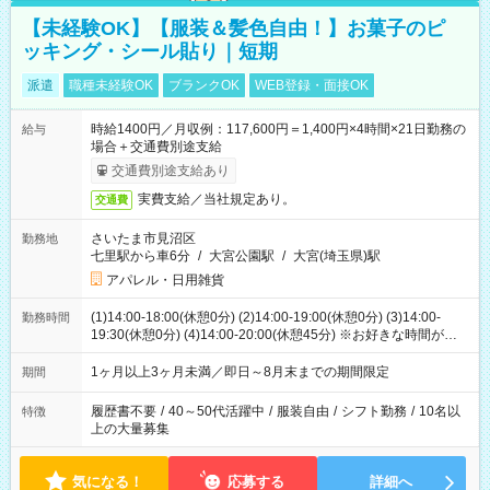
【未経験OK】【服装＆髪色自由！】お菓子のピ
ッキング・シール貼り｜短期
派遣
職種未経験OK
ブランクOK
WEB登録・面接OK
時給1400円／月収例：117,600円＝1,400円×4時間×21日勤務の
給与
場合＋交通費別途支給
交通費別途支給あり
実費支給／当社規定あり。
交通費
さいたま市見沼区
勤務地
七里駅から車6分
/
大宮公園駅
/
大宮(埼玉県)駅
アパレル・日用雑貨
(1)14:00-18:00(休憩0分) (2)14:00-19:00(休憩0分) (3)14:00-
勤務時間
19:30(休憩0分) (4)14:00-20:00(休憩45分) ※お好きな時間が選べ
ます
1ヶ月以上3ヶ月未満／即日～8月末までの期間限定
期間
履歴書不要
/
40～50代活躍中
/
服装自由
/
シフト勤務
/
10名以
特徴
上の大量募集
気になる！
応募する
詳細へ