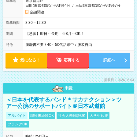
東京都港区
勤務地
田町(東京都)駅から徒歩4分
/
三田(東京都)駅から徒歩7分
金融関連
8:30～12:30
勤務時間
【急募】即日～長期 ※8月～OK！
期間
履歴書不要
/
40～50代活躍中
/
服装自由
特徴
気になる！
応募する
詳細へ
掲載日：2026.08.03
未読
＜日本を代表するバンド＊サカナクション＞ツ
アー公演のサポートバイト＠日本武道館
アルバイト
職種未経験OK
社会人未経験OK
大学生歓迎
ブランクOK
時給1250円～
給与