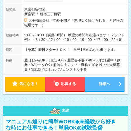
東京都新宿区
勤務地
新宿駅
/
新宿三丁目駅
大手物流会社（年齢不問／「無理なく続けられる」と好評の
職場です！）
9:00～18:00（実動8時間） 希望の時間帯を選べます！ ＜シフト
勤務時間
例＞ ・8：30～12：00 ・10：00～19：00 ・17：00～22：00
・13：00～22：00 ・22：00～翌6：00 など
【急募】即日スタートＯＫ！ 単発1日のみから働けます。
期間
週1日からOK
/
日払いOK
/
履歴書不要
/
40～50代活躍中
/
副
特徴
業・WワークOK
/
服装自由
/
シフト勤務
/
10名以上の大量募
集
/
電話対応なし
/
パソコンスキル不要
気になる！
応募する
詳細へ
未読
マニュアル通りに簡単WORK◆未経験から好き
な時にお仕事できる！単発OK◎試験監督