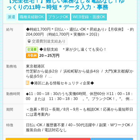
【完全在宅！】難しい業務なし＆電話なし！ゆ
っくりの11時～時短＊データ入力・事務
派遣
職種未経験OK
ブランクOK
WEB登録・面接OK
◆時給1,700円＊日払い・週払いOK＊昇給あり♪【月収例】 ・約
給与
204,000円 （時給1,700円 × 実働6h × 20日）
交通費別途支給あり
◆全額支給 ＊家が少し遠くても安心！
交通費
20～25万円
月収例
東京都港区
勤務地
竹芝駅から徒歩2分
/
浜松町駅から徒歩4分
/
大門(東京都)駅か
ら徒歩5分
/
…
◆港区にある情報セキュリティ企業◆
◆11：00～18：30のうち実働6時間、休憩60分 ※11：00～18：
勤務時間
00 または 11：30～18：30 。*。ブランクOK！。*。 例え
ば前職が、 在宅/財団法人/事務/コールセンター/受付/販売/カフェ
スタッフ スイーツ販売/ホテルフロント/化粧品販売/など 様々な
＜急募＞即日～長期／8月～9月～も相談OK！応募から最短即日
期間
業界から入社して活躍されています♪
には選考案内♪
日払いOK
/
履歴書不要
/
40～50代活躍中
/
副業・WワークOK
/
特徴
服装自由
/
電話対応なし