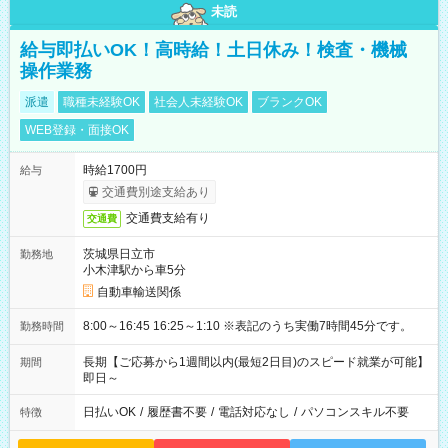
未読
給与即払いOK！高時給！土日休み！検査・機械
操作業務
派遣
職種未経験OK
社会人未経験OK
ブランクOK
WEB登録・面接OK
時給1700円
給与
交通費別途支給あり
交通費支給有り
交通費
茨城県日立市
勤務地
小木津駅から車5分
自動車輸送関係
8:00～16:45 16:25～1:10 ※表記のうち実働7時間45分です。
勤務時間
長期【ご応募から1週間以内(最短2日目)のスピード就業が可能】
期間
即日～
日払いOK
/
履歴書不要
/
電話対応なし
/
パソコンスキル不要
特徴