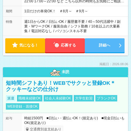
22:00 17:00～22:00 など こちら以外の時間もお気軽にご相談く
ださい！
1日だけの単発OK！ ＃8月～ ＃9月～
期間
週1日からOK
/
日払いOK
/
履歴書不要
/
40～50代活躍中
/
副
特徴
業・WワークOK
/
服装自由
/
シフト勤務
/
10名以上の大量募
集
/
電話対応なし
/
パソコンスキル不要
気になる！
応募する
詳細へ
掲載日：2026.08.06
未読
短時間シフトあり！WEBでサクッと登録OK＊
クッキーなどの仕分け
派遣
職種未経験OK
社会人未経験OK
大学生歓迎
ブランクOK
WEB登録・面接OK
時給1500円 ■日払い・週払いOK！(規定あり) ■現金日払いも
給与
OK(規定あり)
交通費別途支給あり