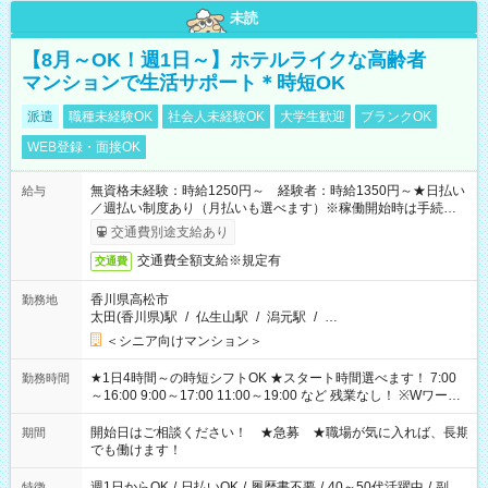
未読
【8月～OK！週1日～】ホテルライクな高齢者
マンションで生活サポート＊時短OK
派遣
職種未経験OK
社会人未経験OK
大学生歓迎
ブランクOK
WEB登録・面接OK
無資格未経験：時給1250円～ 経験者：時給1350円～★日払い
給与
／週払い制度あり（月払いも選べます）※稼働開始時は手続き完
了次第のお支払いとなります。
交通費別途支給あり
交通費全額支給※規定有
交通費
香川県高松市
勤務地
太田(香川県)駅
/
仏生山駅
/
潟元駅
/
…
＜シニア向けマンション＞
★1日4時間～の時短シフトOK ★スタート時間選べます！ 7:00
勤務時間
～16:00 9:00～17:00 11:00～19:00 など 残業なし！ ※Wワーク
の場合、他のお仕事と合わせ週40時間超の就業はご案内できま
せん ※法令に基づき、週20時間以上勤務は社会保険への加入対
開始日はご相談ください！ ★急募 ★職場が気に入れば、長期
期間
象となります ※労働者派遣法（日雇い派遣の原則禁止）によ
でも働けます！
り、短時間・短期間の就業はご案内が難しい場合があります
週1日からOK
/
日払いOK
/
履歴書不要
/
40～50代活躍中
/
副
特徴