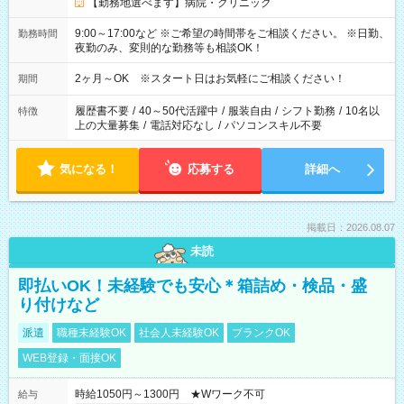
【勤務地選べます】病院・クリニック
9:00～17:00など ※ご希望の時間帯をご相談ください。 ※日勤、
勤務時間
夜勤のみ、変則的な勤務等も相談OK！
2ヶ月～OK ※スタート日はお気軽にご相談ください！
期間
履歴書不要
/
40～50代活躍中
/
服装自由
/
シフト勤務
/
10名以
特徴
上の大量募集
/
電話対応なし
/
パソコンスキル不要
気になる！
応募する
詳細へ
掲載日：2026.08.07
未読
即払いOK！未経験でも安心＊箱詰め・検品・盛
り付けなど
派遣
職種未経験OK
社会人未経験OK
ブランクOK
WEB登録・面接OK
時給1050円～1300円 ★Wワーク不可
給与