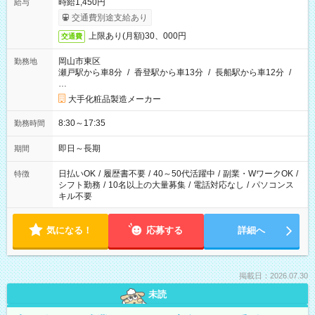
時給1,450円
給与
交通費別途支給あり
上限あり(月額)30、000円
交通費
岡山市東区
勤務地
瀬戸駅から車8分
/
香登駅から車13分
/
長船駅から車12分
/
…
大手化粧品製造メーカー
8:30～17:35
勤務時間
即日～長期
期間
日払いOK
/
履歴書不要
/
40～50代活躍中
/
副業・WワークOK
/
特徴
シフト勤務
/
10名以上の大量募集
/
電話対応なし
/
パソコンス
キル不要
気になる！
応募する
詳細へ
掲載日：2026.07.30
未読