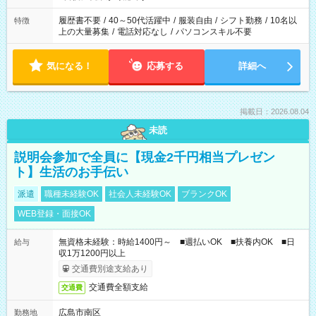
と、もう1つのお仕事の勤務時間。 合計で週40時間を超える場
合は応募できません。
履歴書不要
/
40～50代活躍中
/
服装自由
/
シフト勤務
/
10名以
特徴
上の大量募集
/
電話対応なし
/
パソコンスキル不要
気になる！
応募する
詳細へ
掲載日：2026.08.04
未読
説明会参加で全員に【現金2千円相当プレゼン
ト】生活のお手伝い
派遣
職種未経験OK
社会人未経験OK
ブランクOK
WEB登録・面接OK
無資格未経験：時給1400円～ ■週払いOK ■扶養内OK ■日
給与
収1万1200円以上
交通費別途支給あり
交通費全額支給
交通費
広島市南区
勤務地