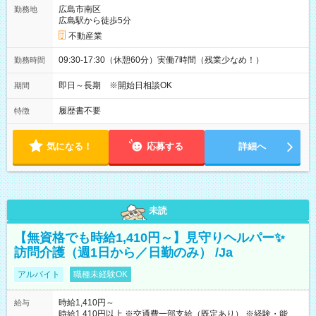
広島市南区
勤務地
広島駅から徒歩5分
不動産業
09:30-17:30（休憩60分）実働7時間（残業少なめ！）
勤務時間
即日～長期 ※開始日相談OK
期間
履歴書不要
特徴
気になる！
応募する
詳細へ
未読
【無資格でも時給1,410円～】見守りヘルパー✨
訪問介護（週1日から／日勤のみ） /Ja
アルバイト
職種未経験OK
時給1,410円～
給与
時給1,410円以上 ※交通費一部支給（既定あり） ※経験・能力を