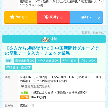
服装自由
/
シフト勤務
/
10名以上の大量募集
/
電話対応なし
/
パ
ソコンスキル不要
気になる！
応募する
詳細へ
掲載日：2026.08.07
未読
【夕方から5時間だけ♬】中国新聞社グループで
の簡単データ入力・チェック業務
派遣
職種未経験OK
社会人未経験OK
大学生歓迎
ブランクOK
WEB登録・面接OK
時給1160円☆月収例：11万5700円（1160円×5時間×19日勤務
給与
の場合） ※22:00以降は時給1,450円
交通費別途支給あり
・規定により支給 ・車通勤・自転車通勤OK
交通費
10～15万円
月収例
広島市中区
勤務地