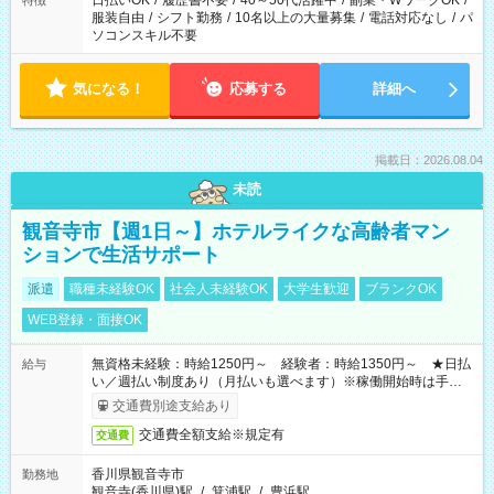
日払いOK
/
履歴書不要
/
40～50代活躍中
/
副業・WワークOK
/
特徴
服装自由
/
シフト勤務
/
10名以上の大量募集
/
電話対応なし
/
パ
ソコンスキル不要
気になる！
応募する
詳細へ
掲載日：2026.08.04
未読
観音寺市【週1日～】ホテルライクな高齢者マン
ションで生活サポート
派遣
職種未経験OK
社会人未経験OK
大学生歓迎
ブランクOK
WEB登録・面接OK
無資格未経験：時給1250円～ 経験者：時給1350円～ ★日払
給与
い／週払い制度あり（月払いも選べます）※稼働開始時は手続き
完了次第のお支払いとなります。
交通費別途支給あり
交通費全額支給※規定有
交通費
香川県観音寺市
勤務地
観音寺(香川県)駅
/
箕浦駅
/
豊浜駅