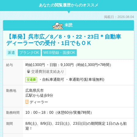
あなたの閲覧履歴からのオススメ
掲載日：2026.08.04
未読
【単発】呉市広／8／8・9・22・23日＊自動車
ディーラーでの受付・1日でもＯＫ
派遣
ブランクOK
WEB登録・面接OK
時給1300円 ・日額：9,100円（時給1,300円×7時間）
給与
交通費別途支給あり
・自転車通勤可 ・車通勤可(駐車場無料)
交通費
広島県呉市
勤務地
広駅から徒歩9分
ディーラー
10：00～18：00（休憩60分/実働7時間）
勤務時間
8/8(土)、8/9(日)、22日(土)、23日(日)の期間限定 1日のみも歓
期間
迎！