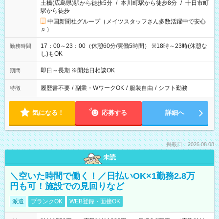
土橋(広島県)駅から徒歩5分
/
本川町駅から徒歩8分
/
十日市町
駅から徒歩
中国新聞社グループ（メイツスタッフさん多数活躍中で安心
♬）
17：00～23：00（休憩60分/実働5時間） ※18時～23時(休憩な
勤務時間
し)もOK
即日～長期 ※開始日相談OK
期間
履歴書不要
/
副業・WワークOK
/
服装自由
/
シフト勤務
特徴
気になる！
応募する
詳細へ
掲載日：2026.08.08
未読
＼空いた時間で働く！／日払いOK×1勤務2.8万
円も可！施設での見回りなど
派遣
ブランクOK
WEB登録・面接OK