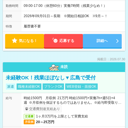
09:00-17:00（休憩60分）実働7時間（残業少なめ！）
勤務時間
2026年09月01日～長期 ※開始日相談OK ※9月～！
期間
履歴書不要
特徴
気になる！
応募する
詳細へ
掲載日：2026.07.30
未読
未経験OK！残業ほぼなし▼広島で受付
派遣
職種未経験OK
ブランクOK
WEB登録・面接OK
時給1500円 月収例 21万円 時給1500円×実働7h×週5日×4
給与
週 ※月収例を保証するものではありません。※給与即受取りサ
ービス利用可（利用条件有）
交通費別途支給あり
1ヶ月3万円を上限として実費支給
交通費
20～25万円
月収例