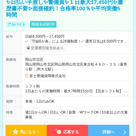
✨日払い手渡し✨警備員✨１日最大17,450円✨履
歴書不要✨面接確約！合格率100％✨平均実働5
時間
アルバイト
職種未経験OK
日給8,500円～17,450円
給与
✅「守組6か条」による評価制度！✅ 通常日当は8,500円ですが
上記評価制度により「S級隊員」と認定されれば10,000円の日当
交通費別途支給あり
を支給します。 (1)上記勤務者が交通2級資格者の場合10,000円
+1500円＝11,500円 (2)上記現場が深夜の場合 11,500×1.25＝
岡山市北区
勤務地
14,375円 (3)上記現場が日祝深夜の場合 17,250円 (4)上記勤務
岡山県岡山市北区岡山県岡山市北区東古松４８０－２３（最寄
者が現場までの運転者の場合17,250+200円＝17,450円 -----------
り駅：JR大元駅）
------------------------------- *最高日当額 17,450円* ---------------------
--------------------- より上位の資格取得やリーダー手当を取得する
富士警備保障株式会社
と ”さらに”加算されます！ ※日当支給時振込手数料等は一切あ
りません。 【試用期間】試用期間なし
シフト制
勤務時間
1日あたりの実働時間：最大7時間15分/日 【完全シフト制】 例
(1) 8：00~17:00（休憩１h） 例(2) 13:00~16:00（早上がりでも
全額支給！） 例(3) 21:00~5:00（夜勤なら日当1.25倍！！）
単発・1日のみOK
期間
週1日からOK / 日払いOK / 副業・WワークOK / 10名以上の大量
特徴
募集
気になる！
応募する
詳細へ