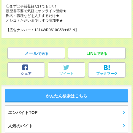
〇まずは事前登録だけでもOK！
履歴書不要で気軽にオンライン登録★
氏名・職種などを入力するだけ★
オシゴトただいま少しずつ増加中★
【広告ナンバー：1314WR0610G58★62-N】
メール
LINE
で送る
で送る
シェア
ツイート
ブックマーク
かんたん検索はこちら
エンバイトTOP
人気のバイト