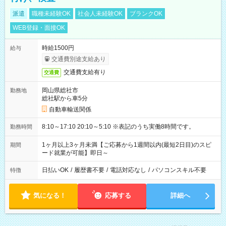
派遣
職種未経験OK
社会人未経験OK
ブランクOK
WEB登録・面接OK
時給1500円
給与
交通費別途支給あり
交通費支給有り
交通費
岡山県総社市
勤務地
総社駅から車5分
自動車輸送関係
8:10～17:10 20:10～5:10 ※表記のうち実働8時間です。
勤務時間
1ヶ月以上3ヶ月未満【ご応募から1週間以内(最短2日目)のスピ
期間
ード就業が可能】即日～
日払いOK
/
履歴書不要
/
電話対応なし
/
パソコンスキル不要
特徴
気になる！
応募する
詳細へ