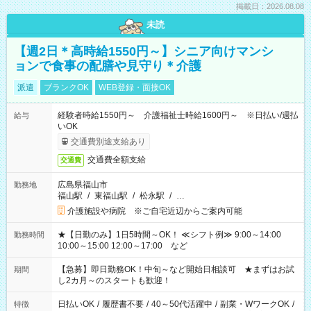
掲載日：2026.08.08
未読
【週2日＊高時給1550円～】シニア向けマンシ
ョンで食事の配膳や見守り＊介護
派遣
ブランクOK
WEB登録・面接OK
経験者時給1550円～ 介護福祉士時給1600円～ ※日払い/週払
給与
いOK
交通費別途支給あり
交通費全額支給
交通費
広島県福山市
勤務地
福山駅
/
東福山駅
/
松永駅
/
…
介護施設や病院 ※ご自宅近辺からご案内可能
★【日勤のみ】1日5時間～OK！ ≪シフト例≫ 9:00～14:00
勤務時間
10:00～15:00 12:00～17:00 など
【急募】即日勤務OK！中旬～など開始日相談可 ★まずはお試
期間
し2カ月～のスタートも歓迎！
日払いOK
/
履歴書不要
/
40～50代活躍中
/
副業・WワークOK
/
特徴