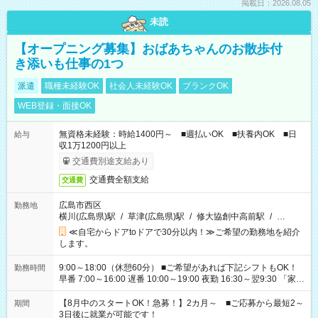
掲載日：2026.08.05
未読
【オープニング募集】おばあちゃんのお散歩付
き添いも仕事の1つ
派遣
職種未経験OK
社会人未経験OK
ブランクOK
WEB登録・面接OK
無資格未経験：時給1400円～ ■週払いOK ■扶養内OK ■日
給与
収1万1200円以上
交通費別途支給あり
交通費全額支給
交通費
広島市西区
勤務地
横川(広島県)駅
/
草津(広島県)駅
/
修大協創中高前駅
/
…
≪自宅からドアtoドアで30分以内！≫ご希望の勤務地を紹介
します。
9:00～18:00（休憩60分） ■ご希望があれば下記シフトもOK！
勤務時間
早番 7:00～16:00 遅番 10:00～19:00 夜勤 16:30～翌9:30 「家族
と休みを合わせたい」 「余裕を持って夕飯の準備がしたい」
「できれば残業はしたくない」 など、ご希望を教えてください
【8月中のスタートOK！急募！】2カ月～ ■ご応募から最短2～
期間
ね。 ※Wワーク希望の方へ 今ご覧のお仕事で希望する勤務時間
3日後に就業が可能です！