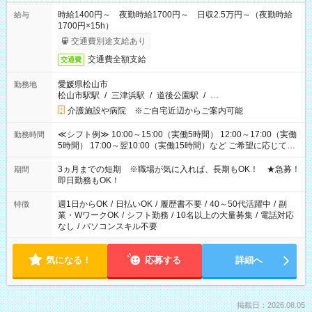
時給1400円～ 夜勤時給1700円～ 日収2.5万円～（夜勤時給
給与
1700円×15h）
交通費別途支給あり
交通費全額支給
交通費
愛媛県松山市
勤務地
松山市駅駅
/
三津浜駅
/
道後公園駅
/
…
介護施設や病院 ※ご自宅近辺からご案内可能
≪シフト例≫ 10:00～15:00（実働5時間） 12:00～17:00（実働
勤務時間
5時間） 17:00～翌10:00（実働15時間）など ご希望に応じて、
働く時間は調整できます！ お気軽に担当へ相談ください！
3ヵ月までの短期 ※職場が気に入れば、長期もOK！ ★急募！
期間
即日勤務もOK！
週1日からOK
/
日払いOK
/
履歴書不要
/
40～50代活躍中
/
副
特徴
業・WワークOK
/
シフト勤務
/
10名以上の大量募集
/
電話対応
なし
/
パソコンスキル不要
気になる！
応募する
詳細へ
掲載日：2026.08.05