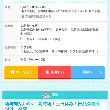
時給2,000円～2,000円
給与
【試用期間】試用期間あり 試用期間の長さ：3ヶ月 雇用形態、
給与は本採用時と同じです。
交通費別途支給あり
広島市佐伯区
勤務地
広島県広島市佐伯区坪井（最寄り駅：広島電鉄2系統宮島線
楽々園駅）
（特定）広域協会 CILあき
シフト制
勤務時間
1日あたりの実働時間：最大8時間/日 シフト例 勤務時間（日
勤）・8時～18時 （実働時間8時間 待機休憩2時間）（日勤1回
あたりの給与 2万円）
副業・WワークOK
特徴
気になる！
応募する
詳細へ
未読
給与即払いOK！高時給！土日休み！部品の取り
付け、検査