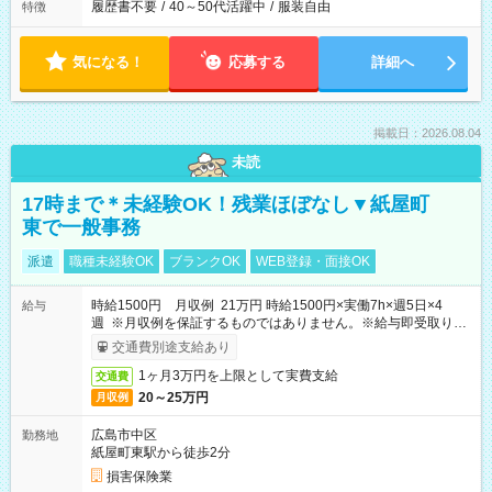
履歴書不要
/
40～50代活躍中
/
服装自由
特徴
気になる！
応募する
詳細へ
掲載日：2026.08.04
未読
17時まで＊未経験OK！残業ほぼなし▼紙屋町
東で一般事務
派遣
職種未経験OK
ブランクOK
WEB登録・面接OK
時給1500円 月収例 21万円 時給1500円×実働7h×週5日×4
給与
週 ※月収例を保証するものではありません。※給与即受取りサ
ービス利用可（利用条件有）
交通費別途支給あり
1ヶ月3万円を上限として実費支給
交通費
20～25万円
月収例
広島市中区
勤務地
紙屋町東駅から徒歩2分
損害保険業