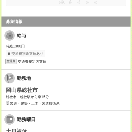
20代
30
40
50
60
募集情報
給与
時給1300円
交通費別途支給あり
交通費規定内支給
交通費
勤務地
岡山県総社市
総社市 総社駅から車15分
製造・建築・土木・製造技術系
勤務曜日
土日祝休