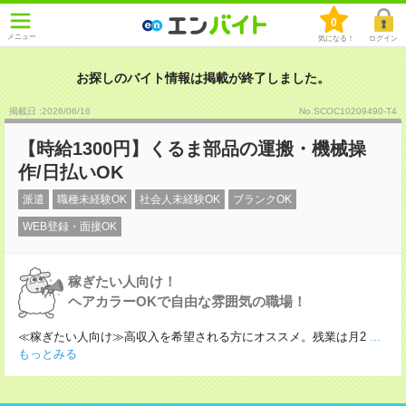
0
メニュー
気になる！
ログイン
お探しのバイト情報は掲載が終了しました。
掲載日 :2026
/
06
/
16
No.SCOC10209490-T4
【時給1300円】くるま部品の運搬・機械操
作/日払いOK
派遣
職種未経験OK
社会人未経験OK
ブランクOK
WEB登録・面接OK
稼ぎたい人向け！
ヘアカラーOKで自由な雰囲気の職場！
≪稼ぎたい人向け≫高収入を希望される方にオススメ。残業は月2
...
もっとみる