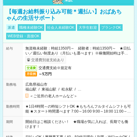
【毎週お給料振り込み可能＊週払い】おばあち
ゃんの生活サポート
派遣
職種未経験OK
社会人未経験OK
大学生歓迎
ブランクOK
WEB登録・面接OK
無資格未経験：時給1350円～ 経験者：時給1350円～ ★日払
給与
い／週払い制度あり（月払いも選べます）※稼働開始時は手続き
完了次第のお支払いとなります。
交通費別途支給あり
交通費支給※規定有
交通費
～5万円
月収例
広島県福山市
勤務地
福山駅
/
東福山駅
/
松永駅
/
…
＜ご近所の老人ホームなど＞
★1日4時間～の時短シフトOK ★もちろんフルタイムシフトも可
勤務時間
能 ★スタート時間選べます 7:00～16:00 9:00～18:00 11:00～
20:00 など 残業なし！ ※Wワークの場合、他のお仕事と合わせ
週40時間超の就業はご案内できません ※法令に基づき、週20時
開始日はご相談ください！ ★職場が気に入れば、長期でも働
期間
間以上勤務は社会保険への加入対象となります ※労働者派遣法
けます！
（日雇い派遣の原則禁止）により、短時間・短期間の就業はご
案内が難しい場合があります