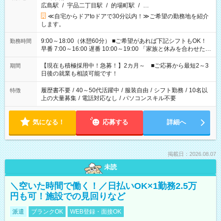
広島駅
/
宇品二丁目駅
/
的場町駅
/
…
≪自宅からドアtoドアで30分以内！≫ご希望の勤務地を紹介
します。
9:00～18:00（休憩60分） ■ご希望があれば下記シフトもOK！
勤務時間
早番 7:00～16:00 遅番 10:00～19:00 「家族と休みを合わせた
い」 「余裕を持って夕飯の準備がしたい」 「できれば残業はし
たくない」 など、ご希望を教えてくださいね。 ※Wワーク希望
【現在も積極採用中！急募！】2カ月～ ■ご応募から最短2～3
期間
の方へ 今ご覧のお仕事で希望する勤務時間と、もう1つのお仕事
日後の就業も相談可能です！
の勤務時間。 合計で週40時間を超える場合は応募できません。
履歴書不要
/
40～50代活躍中
/
服装自由
/
シフト勤務
/
10名以
特徴
上の大量募集
/
電話対応なし
/
パソコンスキル不要
気になる！
応募する
詳細へ
掲載日：2026.08.07
未読
＼空いた時間で働く！／日払いOK×1勤務2.5万
円も可！施設での見回りなど
派遣
ブランクOK
WEB登録・面接OK