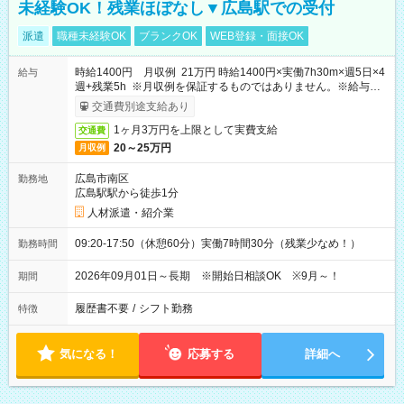
未経験OK！残業ほぼなし▼広島駅での受付
派遣
職種未経験OK
ブランクOK
WEB登録・面接OK
時給1400円 月収例 21万円 時給1400円×実働7h30m×週5日×4
給与
週+残業5h ※月収例を保証するものではありません。※給与即
受取りサービス利用可（利用条件有）
交通費別途支給あり
1ヶ月3万円を上限として実費支給
交通費
20～25万円
月収例
広島市南区
勤務地
広島駅駅から徒歩1分
人材派遣・紹介業
09:20-17:50（休憩60分）実働7時間30分（残業少なめ！）
勤務時間
2026年09月01日～長期 ※開始日相談OK ※9月～！
期間
履歴書不要
/
シフト勤務
特徴
気になる！
応募する
詳細へ