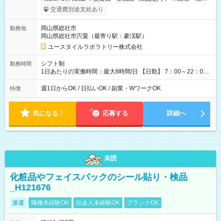
考慮して決定します 【収入例】 週1回勤務の場合：1,410円×8時
交通費別途支給あり
間×4回=4万5,120円 週3回勤務の場合：1,410円×8時間×12回
=13万5,360円 週5回勤務の場合：1,410円×8時間×20回=22万
岡山県総社市
勤務地
5,600円 【試用期間】試用期間あり 試用期間の長さ：2ヶ月
岡山県総社市宍粟（最寄り駅：豪渓駅）
※ 雇用形態と給与に、本採用時と異なる部分があります。 雇用
形態：本採用時と同じです。 給与：時給 1,050円以上
ユースタイルラボラトリー株式会社
シフト制
勤務時間
1日あたりの実働時間：最大8時間/日 【日勤】 7：00～22：00
の間で8時間勤務（休憩時間は法定通り） ※週1日～OK ／ 夜勤
なし ＊＊ 勤務時間例 ＊＊ ■8時から17時 ■9時から18時 ■10
週1日からOK / 日払いOK / 副業・WワークOK
特徴
時から19時 ■12時から21時 など ※訪問先により変動 ※曜日固
定（毎週同じ曜日勤務）
気になる！
応募する
詳細へ
未読
化粧品やフェイスパックのシール貼り・検品
_H121676
派遣
職種未経験OK
社会人未経験OK
ブランクOK