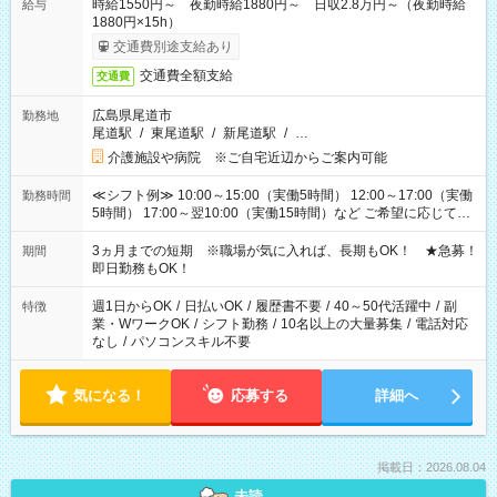
時給1550円～ 夜勤時給1880円～ 日収2.8万円～（夜勤時給
給与
1880円×15h）
交通費別途支給あり
交通費全額支給
交通費
広島県尾道市
勤務地
尾道駅
/
東尾道駅
/
新尾道駅
/
…
介護施設や病院 ※ご自宅近辺からご案内可能
≪シフト例≫ 10:00～15:00（実働5時間） 12:00～17:00（実働
勤務時間
5時間） 17:00～翌10:00（実働15時間）など ご希望に応じて、
働く時間は調整できます！ お気軽に担当へ相談ください！
3ヵ月までの短期 ※職場が気に入れば、長期もOK！ ★急募！
期間
即日勤務もOK！
週1日からOK
/
日払いOK
/
履歴書不要
/
40～50代活躍中
/
副
特徴
業・WワークOK
/
シフト勤務
/
10名以上の大量募集
/
電話対応
なし
/
パソコンスキル不要
気になる！
応募する
詳細へ
掲載日：2026.08.04
未読