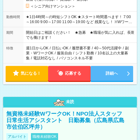
＜シニア向けマンション＞
★1日4時間～の時短シフトOK ★スタート時間選べます！ 7:00
勤務時間
～16:00 9:00～17:00 11:00～19:00 など 残業なし！ ※Wワーク
の場合、他のお仕事と合わせ週40時間超の就業はご案内できま
せん ※法令に基づき、週20時間以上勤務は社会保険への加入対
開始日はご相談ください！ ★急募 ★職場が気に入れば、長期
期間
象となります ※労働者派遣法（日雇い派遣の原則禁止）によ
でも働けます！
り、短時間・短期間の就業はご案内が難しい場合があります
週1日からOK
/
日払いOK
/
履歴書不要
/
40～50代活躍中
/
副
特徴
業・WワークOK
/
服装自由
/
シフト勤務
/
10名以上の大量募
集
/
電話対応なし
/
パソコンスキル不要
気になる！
応募する
詳細へ
未読
無資格未経験WワークOK！NPO法人スタッフ
日常生活アシスタント 日勤募集（広島県広島
市佐伯区坪井）
アルバイト
職種未経験OK