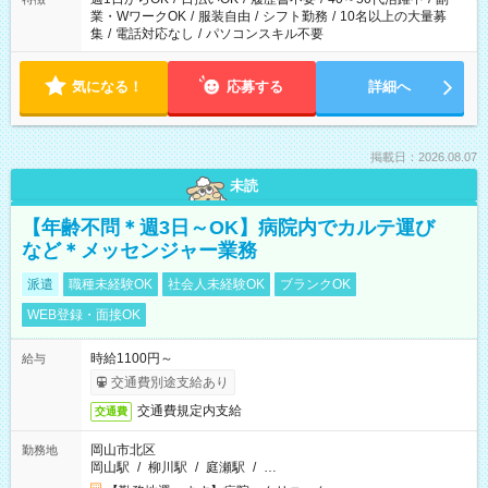
業・WワークOK
/
服装自由
/
シフト勤務
/
10名以上の大量募
集
/
電話対応なし
/
パソコンスキル不要
気になる！
応募する
詳細へ
掲載日：2026.08.07
未読
【年齢不問＊週3日～OK】病院内でカルテ運び
など＊メッセンジャー業務
派遣
職種未経験OK
社会人未経験OK
ブランクOK
WEB登録・面接OK
時給1100円～
給与
交通費別途支給あり
交通費規定内支給
交通費
岡山市北区
勤務地
岡山駅
/
柳川駅
/
庭瀬駅
/
…